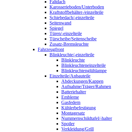
Faltdach
Karosserieboden/Unterboden
Kraftstoffbehälter-/einzelteile
Schiebedach/-einzelteile
Seitenwand
Spiegel
Türen/-einzelteile
Türscheibe/Seitenscheibe
Zusatz-Bremsleuchte
Fahrzeugfront
Blinkleuchte/-einzelteile
Blinkleuchte
Blinkleuchteneinzelteile
Blinkleuchtenglühlampe
Einzelteile/Anbauteile
Abdeckungen/Kappen
Aufnahme/Träger/Rahmen
Batteriehalter
Embleme
Gasfedern
Kühlerbefestigung
Montagesatz
Nummernschildtafel/-halter
Spoiler
Verkleidung/Grill