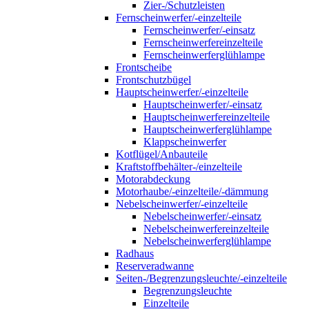
Zier-/Schutzleisten
Fernscheinwerfer/-einzelteile
Fernscheinwerfer/-einsatz
Fernscheinwerfereinzelteile
Fernscheinwerferglühlampe
Frontscheibe
Frontschutzbügel
Hauptscheinwerfer/-einzelteile
Hauptscheinwerfer/-einsatz
Hauptscheinwerfereinzelteile
Hauptscheinwerferglühlampe
Klappscheinwerfer
Kotflügel/Anbauteile
Kraftstoffbehälter-/einzelteile
Motorabdeckung
Motorhaube/-einzelteile/-dämmung
Nebelscheinwerfer/-einzelteile
Nebelscheinwerfer/-einsatz
Nebelscheinwerfereinzelteile
Nebelscheinwerferglühlampe
Radhaus
Reserveradwanne
Seiten-/Begrenzungsleuchte/-einzelteile
Begrenzungsleuchte
Einzelteile