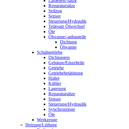
Lamellen/-sätze
Reparatursätze
Seilzug
Sensor
Steuerung/Hydraulik
Teilesatz Ölwechsel
Öle
Ölwanne/-anbauteile
Dichtung
Ölwanne
Schaltgetriebe
Dichtungen
Gehäuse/Einzelteile
Getriebe
Getriebebetätigung
Halter
Kühler
Lagerung
Reparatursätze
Sensor
Steuerung/Hydraulik
Synchronringe
Öle
Werkzeuge
Heizung/Lüftung