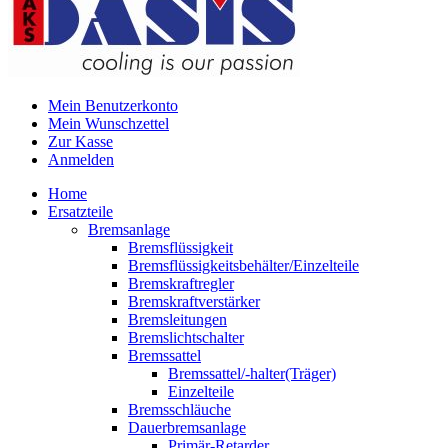
Mein Benutzerkonto
Mein Wunschzettel
Zur Kasse
Anmelden
Home
Ersatzteile
Bremsanlage
Bremsflüssigkeit
Bremsflüssigkeitsbehälter/Einzelteile
Bremskraftregler
Bremskraftverstärker
Bremsleitungen
Bremslichtschalter
Bremssattel
Bremssattel/-halter(Träger)
Einzelteile
Bremsschläuche
Dauerbremsanlage
Primär-Retarder