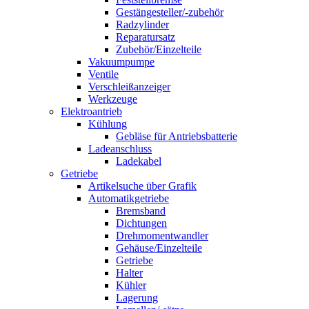
Gestängesteller/-zubehör
Radzylinder
Reparatursatz
Zubehör/Einzelteile
Vakuumpumpe
Ventile
Verschleißanzeiger
Werkzeuge
Elektroantrieb
Kühlung
Gebläse für Antriebsbatterie
Ladeanschluss
Ladekabel
Getriebe
Artikelsuche über Grafik
Automatikgetriebe
Bremsband
Dichtungen
Drehmomentwandler
Gehäuse/Einzelteile
Getriebe
Halter
Kühler
Lagerung