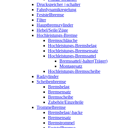
Druckspeicher /-schalter
Fahrdynamikregelung
Feststellbremse
Filter
Hauptbremszylinder
Hebel/Seile/Züge
Hochleistungs-Bremse
Bremsschläuche
Hochleistungs-Bremsbelag
Hochleistungs-Bremsensatz
Hochleistungs-Bremssattel
Bremssattel/-halter(Träger)
Montagesatz
Hochleistungs-Bremsscheibe
Radzylinder
Scheibenbremse
Bremsbelag
Bremsensatz
Bremsscheibe
Zubehör/Einzelteile
Trommelbremse
Bremsbelag/-backe
Bremsensatz
Bremstrommel
Feststellbremse