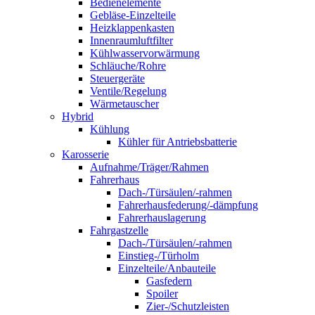
Bedienelemente
Gebläse-Einzelteile
Heizklappenkasten
Innenraumluftfilter
Kühlwasservorwärmung
Schläuche/Rohre
Steuergeräte
Ventile/Regelung
Wärmetauscher
Hybrid
Kühlung
Kühler für Antriebsbatterie
Karosserie
Aufnahme/Träger/Rahmen
Fahrerhaus
Dach-/Türsäulen/-rahmen
Fahrerhausfederung/-dämpfung
Fahrerhauslagerung
Fahrgastzelle
Dach-/Türsäulen/-rahmen
Einstieg-/Türholm
Einzelteile/Anbauteile
Gasfedern
Spoiler
Zier-/Schutzleisten