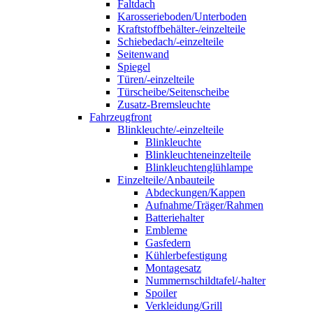
Faltdach
Karosserieboden/Unterboden
Kraftstoffbehälter-/einzelteile
Schiebedach/-einzelteile
Seitenwand
Spiegel
Türen/-einzelteile
Türscheibe/Seitenscheibe
Zusatz-Bremsleuchte
Fahrzeugfront
Blinkleuchte/-einzelteile
Blinkleuchte
Blinkleuchteneinzelteile
Blinkleuchtenglühlampe
Einzelteile/Anbauteile
Abdeckungen/Kappen
Aufnahme/Träger/Rahmen
Batteriehalter
Embleme
Gasfedern
Kühlerbefestigung
Montagesatz
Nummernschildtafel/-halter
Spoiler
Verkleidung/Grill