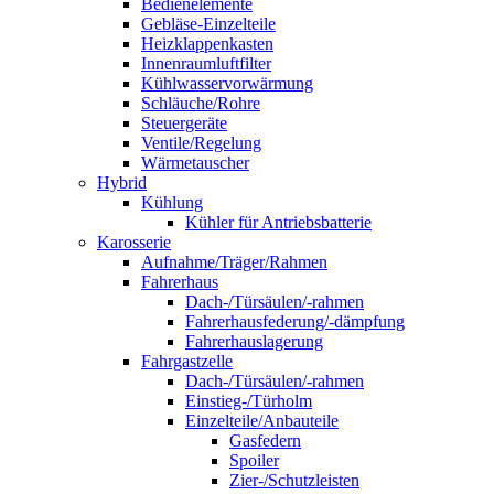
Bedienelemente
Gebläse-Einzelteile
Heizklappenkasten
Innenraumluftfilter
Kühlwasservorwärmung
Schläuche/Rohre
Steuergeräte
Ventile/Regelung
Wärmetauscher
Hybrid
Kühlung
Kühler für Antriebsbatterie
Karosserie
Aufnahme/Träger/Rahmen
Fahrerhaus
Dach-/Türsäulen/-rahmen
Fahrerhausfederung/-dämpfung
Fahrerhauslagerung
Fahrgastzelle
Dach-/Türsäulen/-rahmen
Einstieg-/Türholm
Einzelteile/Anbauteile
Gasfedern
Spoiler
Zier-/Schutzleisten