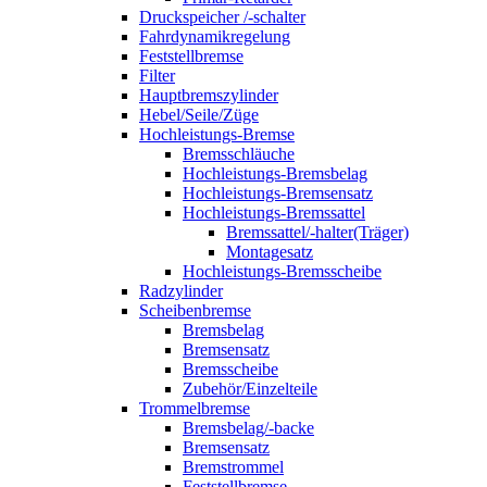
Druckspeicher /-schalter
Fahrdynamikregelung
Feststellbremse
Filter
Hauptbremszylinder
Hebel/Seile/Züge
Hochleistungs-Bremse
Bremsschläuche
Hochleistungs-Bremsbelag
Hochleistungs-Bremsensatz
Hochleistungs-Bremssattel
Bremssattel/-halter(Träger)
Montagesatz
Hochleistungs-Bremsscheibe
Radzylinder
Scheibenbremse
Bremsbelag
Bremsensatz
Bremsscheibe
Zubehör/Einzelteile
Trommelbremse
Bremsbelag/-backe
Bremsensatz
Bremstrommel
Feststellbremse