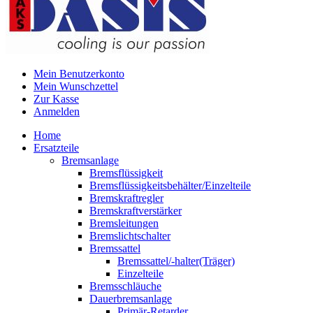
Mein Benutzerkonto
Mein Wunschzettel
Zur Kasse
Anmelden
Home
Ersatzteile
Bremsanlage
Bremsflüssigkeit
Bremsflüssigkeitsbehälter/Einzelteile
Bremskraftregler
Bremskraftverstärker
Bremsleitungen
Bremslichtschalter
Bremssattel
Bremssattel/-halter(Träger)
Einzelteile
Bremsschläuche
Dauerbremsanlage
Primär-Retarder