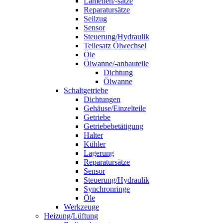
Lamellen/-sätze
Reparatursätze
Seilzug
Sensor
Steuerung/Hydraulik
Teilesatz Ölwechsel
Öle
Ölwanne/-anbauteile
Dichtung
Ölwanne
Schaltgetriebe
Dichtungen
Gehäuse/Einzelteile
Getriebe
Getriebebetätigung
Halter
Kühler
Lagerung
Reparatursätze
Sensor
Steuerung/Hydraulik
Synchronringe
Öle
Werkzeuge
Heizung/Lüftung