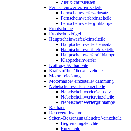
Zier-/Schutzleisten
Fernscheinwerfer/-einzelteile
Fernscheinwerfer/-einsatz
Fernscheinwerfereinzelteile
Fernscheinwerferglühlampe
Frontscheibe
Frontschutzbügel
Hauptscheinwerfer/-einzelteile
Hauptscheinwerfer/-einsatz
Hauptscheinwerfereinzelteile
Hauptscheinwerferglühlampe
Klappscheinwerfer
Kotflügel/Anbauteile
Kraftstoffbehälter-/einzelteile
Motorabdeckung
Motorhaube/-einzelteile/-dämmung
Nebelscheinwerfer/-einzelteile
Nebelscheinwerfer/-einsatz
Nebelscheinwerfereinzelteile
Nebelscheinwerferglühlampe
Radhaus
Reserveradwanne
Seiten-/Begrenzungsleuchte/-einzelteile
Begrenzungsleuchte
Einzelteile