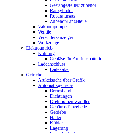
Gestängesteller/-zubehör
Radzylinder
Reparatursatz
Zubehör/Einzelteile
Vakuumpumpe
Ventile
Verschleißanzeiger
Werkzeuge
Elektroantrieb
Kühlung
Gebläse für Antriebsbatterie
Ladeanschluss
Ladekabel
Getriebe
Artikelsuche über Grafik
Automatikgetriebe
Bremsband
Dichtungen
Drehmomentwandler
Gehäuse/Einzelteile
Getriebe
Halter
Kühler
Lagerung