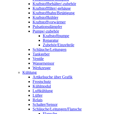
Kraftstoffbehälter/-zubehör
Kraftstofffilter/-gehäuse
Kraftstoffhahn/Betätigung
Kraftstoffkühler
Kraftstoffvorwärmer
Pulsationsdämpfer
Pumpe/-zubehör
Kraftstoffpumpe
Reparatur
Zubehör/Einzelteile
Schläuche/Leitungen
Tankgeber
Ventile
Wassersensor
Werkzeuge
Kühlung
Artikelsuche über Grafik
Frostschutz
Kühlmodul
Luftkühlung
Lüfter
Relais
Schalter/Sensor
Schläuche/Leitungen/Flansche
Flansche