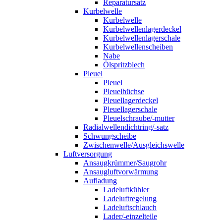
Reparatursatz
Kurbelwelle
Kurbelwelle
Kurbelwellenlagerdeckel
Kurbelwellenlagerschale
Kurbelwellenscheiben
Nabe
Ölspritzblech
Pleuel
Pleuel
Pleuelbüchse
Pleuellagerdeckel
Pleuellagerschale
Pleuelschraube/-mutter
Radialwellendichtring/-satz
Schwungscheibe
Zwischenwelle/Ausgleichswelle
Luftversorgung
Ansaugkrümmer/Saugrohr
Ansaugluftvorwärmung
Aufladung
Ladeluftkühler
Ladeluftregelung
Ladeluftschlauch
Lader/-einzelteile