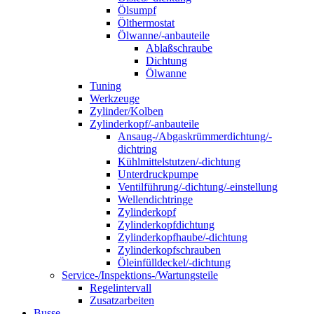
Ölsumpf
Ölthermostat
Ölwanne/-anbauteile
Ablaßschraube
Dichtung
Ölwanne
Tuning
Werkzeuge
Zylinder/Kolben
Zylinderkopf/-anbauteile
Ansaug-/Abgaskrümmerdichtung/-
dichtring
Kühlmittelstutzen/-dichtung
Unterdruckpumpe
Ventilführung/-dichtung/-einstellung
Wellendichtringe
Zylinderkopf
Zylinderkopfdichtung
Zylinderkopfhaube/-dichtung
Zylinderkopfschrauben
Öleinfülldeckel/-dichtung
Service-/Inspektions-/Wartungsteile
Regelintervall
Zusatzarbeiten
Busse