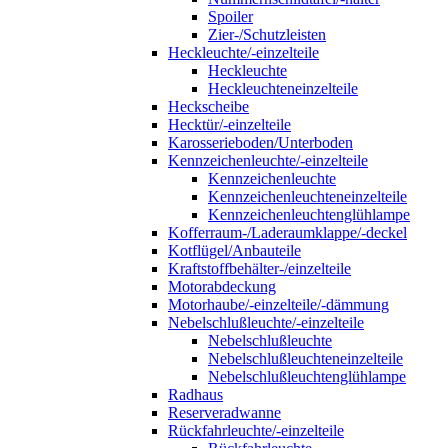
Spoiler
Zier-/Schutzleisten
Heckleuchte/-einzelteile
Heckleuchte
Heckleuchteneinzelteile
Heckscheibe
Hecktür/-einzelteile
Karosserieboden/Unterboden
Kennzeichenleuchte/-einzelteile
Kennzeichenleuchte
Kennzeichenleuchteneinzelteile
Kennzeichenleuchtenglühlampe
Kofferraum-/Laderaumklappe/-deckel
Kotflügel/Anbauteile
Kraftstoffbehälter-/einzelteile
Motorabdeckung
Motorhaube/-einzelteile/-dämmung
Nebelschlußleuchte/-einzelteile
Nebelschlußleuchte
Nebelschlußleuchteneinzelteile
Nebelschlußleuchtenglühlampe
Radhaus
Reserveradwanne
Rückfahrleuchte/-einzelteile