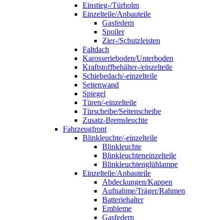
Einstieg-/Türholm
Einzelteile/Anbauteile
Gasfedern
Spoiler
Zier-/Schutzleisten
Faltdach
Karosserieboden/Unterboden
Kraftstoffbehälter-/einzelteile
Schiebedach/-einzelteile
Seitenwand
Spiegel
Türen/-einzelteile
Türscheibe/Seitenscheibe
Zusatz-Bremsleuchte
Fahrzeugfront
Blinkleuchte/-einzelteile
Blinkleuchte
Blinkleuchteneinzelteile
Blinkleuchtenglühlampe
Einzelteile/Anbauteile
Abdeckungen/Kappen
Aufnahme/Träger/Rahmen
Batteriehalter
Embleme
Gasfedern