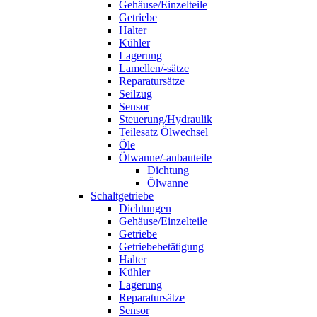
Gehäuse/Einzelteile
Getriebe
Halter
Kühler
Lagerung
Lamellen/-sätze
Reparatursätze
Seilzug
Sensor
Steuerung/Hydraulik
Teilesatz Ölwechsel
Öle
Ölwanne/-anbauteile
Dichtung
Ölwanne
Schaltgetriebe
Dichtungen
Gehäuse/Einzelteile
Getriebe
Getriebebetätigung
Halter
Kühler
Lagerung
Reparatursätze
Sensor