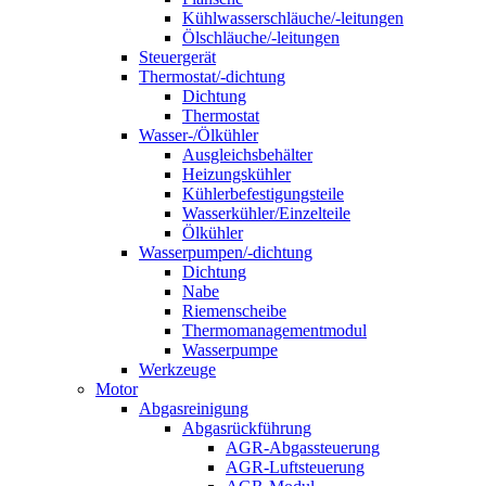
Kühlwasserschläuche/-leitungen
Ölschläuche/-leitungen
Steuergerät
Thermostat/-dichtung
Dichtung
Thermostat
Wasser-/Ölkühler
Ausgleichsbehälter
Heizungskühler
Kühlerbefestigungsteile
Wasserkühler/Einzelteile
Ölkühler
Wasserpumpen/-dichtung
Dichtung
Nabe
Riemenscheibe
Thermomanagementmodul
Wasserpumpe
Werkzeuge
Motor
Abgasreinigung
Abgasrückführung
AGR-Abgassteuerung
AGR-Luftsteuerung