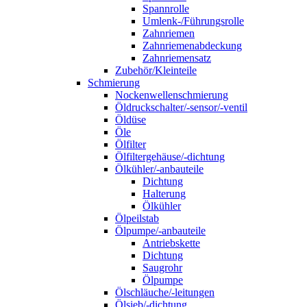
Spannrolle
Umlenk-/Führungsrolle
Zahnriemen
Zahnriemenabdeckung
Zahnriemensatz
Zubehör/Kleinteile
Schmierung
Nockenwellenschmierung
Öldruckschalter/-sensor/-ventil
Öldüse
Öle
Ölfilter
Ölfiltergehäuse/-dichtung
Ölkühler/-anbauteile
Dichtung
Halterung
Ölkühler
Ölpeilstab
Ölpumpe/-anbauteile
Antriebskette
Dichtung
Saugrohr
Ölpumpe
Ölschläuche/-leitungen
Ölsieb/-dichtung