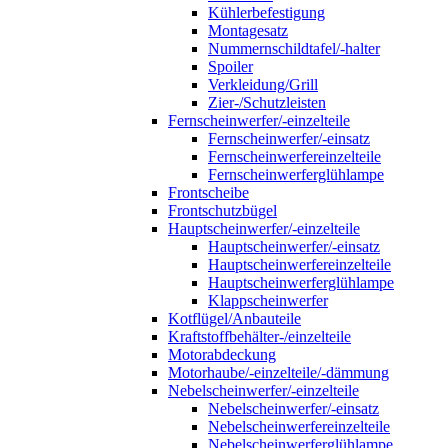
Kühlerbefestigung
Montagesatz
Nummernschildtafel/-halter
Spoiler
Verkleidung/Grill
Zier-/Schutzleisten
Fernscheinwerfer/-einzelteile
Fernscheinwerfer/-einsatz
Fernscheinwerfereinzelteile
Fernscheinwerferglühlampe
Frontscheibe
Frontschutzbügel
Hauptscheinwerfer/-einzelteile
Hauptscheinwerfer/-einsatz
Hauptscheinwerfereinzelteile
Hauptscheinwerferglühlampe
Klappscheinwerfer
Kotflügel/Anbauteile
Kraftstoffbehälter-/einzelteile
Motorabdeckung
Motorhaube/-einzelteile/-dämmung
Nebelscheinwerfer/-einzelteile
Nebelscheinwerfer/-einsatz
Nebelscheinwerfereinzelteile
Nebelscheinwerferglühlampe