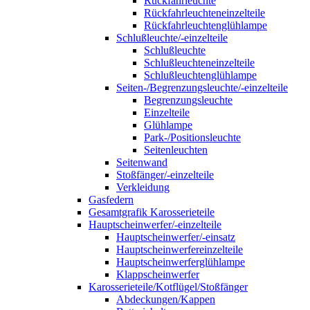
Rückfahrleuchte
Rückfahrleuchteneinzelteile
Rückfahrleuchtenglühlampe
Schlußleuchte/-einzelteile
Schlußleuchte
Schlußleuchteneinzelteile
Schlußleuchtenglühlampe
Seiten-/Begrenzungsleuchte/-einzelteile
Begrenzungsleuchte
Einzelteile
Glühlampe
Park-/Positionsleuchte
Seitenleuchten
Seitenwand
Stoßfänger/-einzelteile
Verkleidung
Gasfedern
Gesamtgrafik Karosserieteile
Hauptscheinwerfer/-einzelteile
Hauptscheinwerfer/-einsatz
Hauptscheinwerfereinzelteile
Hauptscheinwerferglühlampe
Klappscheinwerfer
Karosserieteile/Kotflügel/Stoßfänger
Abdeckungen/Kappen