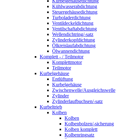
Kurbelgehäusedichtung
Kühlwasserabdichtung
Steuergehäusedichtung
Turboladerdichtung
Ventildeckeldichtung
Ventilschaftabdichtung
Wellendichtring/-satz
Zylinderkopfdichtung
Ölkreislaufabdichtung
Ölwannendichtung
Komplett - / Teilmotor
Komplettmotor
Teilmotor
Kurbelgehäuse
Entlüftung
Kurbelgehäuse
Zwischenwelle/Ausgleichswelle
Zylinder
Zylinderlaufbuchsen/-satz
Kurbeltrieb
Kolben
Kolben
Kolbenbolzen/-sicherung
Kolben komplett
Kolbenringsatz