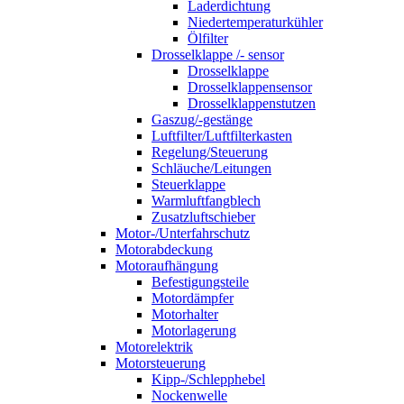
Laderdichtung
Niedertemperaturkühler
Ölfilter
Drosselklappe /- sensor
Drosselklappe
Drosselklappensensor
Drosselklappenstutzen
Gaszug/-gestänge
Luftfilter/Luftfilterkasten
Regelung/Steuerung
Schläuche/Leitungen
Steuerklappe
Warmluftfangblech
Zusatzluftschieber
Motor-/Unterfahrschutz
Motorabdeckung
Motoraufhängung
Befestigungsteile
Motordämpfer
Motorhalter
Motorlagerung
Motorelektrik
Motorsteuerung
Kipp-/Schlepphebel
Nockenwelle