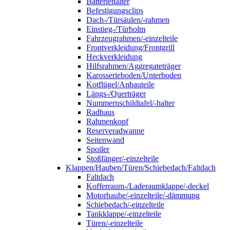
Batteriehalter
Befestigungsclips
Dach-/Türsäulen/-rahmen
Einstieg-/Türholm
Fahrzeugrahmen/-einzelteile
Frontverkleidung/Frontgrill
Heckverkleidung
Hilfsrahmen/Aggregateträger
Karosserieboden/Unterboden
Kotflügel/Anbauteile
Längs-/Querträger
Nummernschildtafel/-halter
Radhaus
Rahmenkopf
Reserveradwanne
Seitenwand
Spoiler
Stoßfänger/-einzelteile
Klappen/Hauben/Türen/Schiebedach/Faltdach
Faltdach
Kofferraum-/Laderaumklappe/-deckel
Motorhaube/-einzelteile/-dämmung
Schiebedach/-einzelteile
Tankklappe/-einzelteile
Türen/-einzelteile