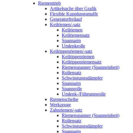
Riementrieb
Artikelsuche über Grafik
Flexible Kupplungsmuffe
Generatorfreilauf
Keilriemen/-satz
Keilriemen
Keilriemensatz
Spannarm
Umlenkrolle
Keilrippenriemen/-satz
Keilrippenriemen
Keilrippenriemensatz
Riemenspanner (Spanneinheit)
Rollensatz
Schwingungsdämpfer
Spannarm
Spannrolle
Umlenk-/Führungsrolle
Riemenscheibe
Werkzeuge
Zahnriemen/-satz
Riemenspanner (Spanneinheit)
Rollensatz
Schwingungsdämpfer
Spannarm