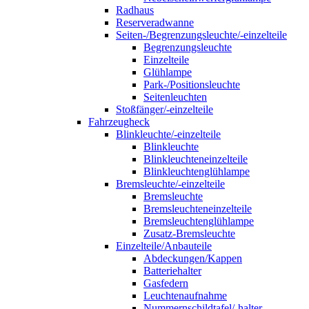
Radhaus
Reserveradwanne
Seiten-/Begrenzungsleuchte/-einzelteile
Begrenzungsleuchte
Einzelteile
Glühlampe
Park-/Positionsleuchte
Seitenleuchten
Stoßfänger/-einzelteile
Fahrzeugheck
Blinkleuchte/-einzelteile
Blinkleuchte
Blinkleuchteneinzelteile
Blinkleuchtenglühlampe
Bremsleuchte/-einzelteile
Bremsleuchte
Bremsleuchteneinzelteile
Bremsleuchtenglühlampe
Zusatz-Bremsleuchte
Einzelteile/Anbauteile
Abdeckungen/Kappen
Batteriehalter
Gasfedern
Leuchtenaufnahme
Nummernschildtafel/-halter