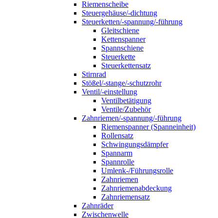
Riemenscheibe
Steuergehäuse/-dichtung
Steuerketten/-spannung/-führung
Gleitschiene
Kettenspanner
Spannschiene
Steuerkette
Steuerkettensatz
Stirnrad
Stößel/-stange/-schutzrohr
Ventil/-einstellung
Ventilbetätigung
Ventile/Zubehör
Zahnriemen/-spannung/-führung
Riemenspanner (Spanneinheit)
Rollensatz
Schwingungsdämpfer
Spannarm
Spannrolle
Umlenk-/Führungsrolle
Zahnriemen
Zahnriemenabdeckung
Zahnriemensatz
Zahnräder
Zwischenwelle