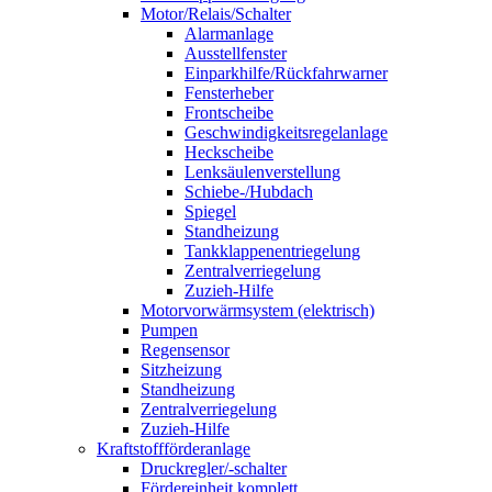
Motor/Relais/Schalter
Alarmanlage
Ausstellfenster
Einparkhilfe/Rückfahrwarner
Fensterheber
Frontscheibe
Geschwindigkeitsregelanlage
Heckscheibe
Lenksäulenverstellung
Schiebe-/Hubdach
Spiegel
Standheizung
Tankklappenentriegelung
Zentralverriegelung
Zuzieh-Hilfe
Motorvorwärmsystem (elektrisch)
Pumpen
Regensensor
Sitzheizung
Standheizung
Zentralverriegelung
Zuzieh-Hilfe
Kraftstoffförderanlage
Druckregler/-schalter
Fördereinheit komplett