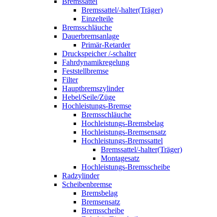
Bremssattel
Bremssattel/-halter(Träger)
Einzelteile
Bremsschläuche
Dauerbremsanlage
Primär-Retarder
Druckspeicher /-schalter
Fahrdynamikregelung
Feststellbremse
Filter
Hauptbremszylinder
Hebel/Seile/Züge
Hochleistungs-Bremse
Bremsschläuche
Hochleistungs-Bremsbelag
Hochleistungs-Bremsensatz
Hochleistungs-Bremssattel
Bremssattel/-halter(Träger)
Montagesatz
Hochleistungs-Bremsscheibe
Radzylinder
Scheibenbremse
Bremsbelag
Bremsensatz
Bremsscheibe