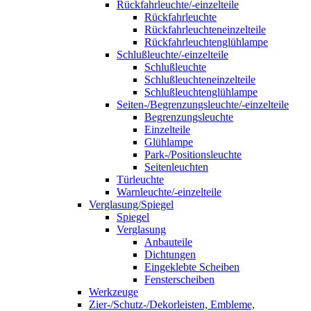
Rückfahrleuchte/-einzelteile
Rückfahrleuchte
Rückfahrleuchteneinzelteile
Rückfahrleuchtenglühlampe
Schlußleuchte/-einzelteile
Schlußleuchte
Schlußleuchteneinzelteile
Schlußleuchtenglühlampe
Seiten-/Begrenzungsleuchte/-einzelteile
Begrenzungsleuchte
Einzelteile
Glühlampe
Park-/Positionsleuchte
Seitenleuchten
Türleuchte
Warnleuchte/-einzelteile
Verglasung/Spiegel
Spiegel
Verglasung
Anbauteile
Dichtungen
Eingeklebte Scheiben
Fensterscheiben
Werkzeuge
Zier-/Schutz-/Dekorleisten, Embleme,