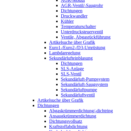
AGR-Modul
AGR-Ventil/-Saugrohr
Dichtungen
Druckwandler
Kühler
Temperaturschalter
Unterdrucksteuerventil
Ventile, Abgasrückführung
Artikelsuche über Grafik
Euro1-/Euro2-/D3-Umrüstung
Lambdaregelung
Sekundärlufteinblasung
Dichtungen
SLS-Anlage
SLS-Ventil
Sekundärluft-Pumpsystem
Sekundärluft-Saugsystem
Sekundärluftpumpe
Sekundärluftventil
Artikelsuche über Grafik
Dichtungen
Abgaskrümmerdichtung/-dichtring
Ansaugkrümmerdichtung
Dichtungsvollsatz
Kraftstoffabdichtung