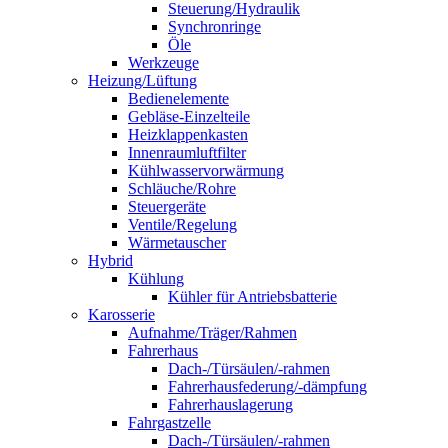
Steuerung/Hydraulik
Synchronringe
Öle
Werkzeuge
Heizung/Lüftung
Bedienelemente
Gebläse-Einzelteile
Heizklappenkasten
Innenraumluftfilter
Kühlwasservorwärmung
Schläuche/Rohre
Steuergeräte
Ventile/Regelung
Wärmetauscher
Hybrid
Kühlung
Kühler für Antriebsbatterie
Karosserie
Aufnahme/Träger/Rahmen
Fahrerhaus
Dach-/Türsäulen/-rahmen
Fahrerhausfederung/-dämpfung
Fahrerhauslagerung
Fahrgastzelle
Dach-/Türsäulen/-rahmen