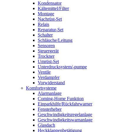
Kondensator
Kältemittel/Filter
Montage
Nachrüst-Set
Relais
Reparatur-Set
Schalter
Schläuche/Leitung
Sensoren
Steuergerät
Trockner
Umrüst-Set
Unterdrucksystem/-pumpe
Ventile
Verdampfer
Vorwiderstand
Komfortsysteme
Alarmanlage
Coming-Home Funktion
Einparkhilfe/Rückfahrwarner
Fensterheber
Geschwindigkeitsregelanlage
Geschwindigkeitswarnanlage
Glasdach
Heckklappenbetätigung