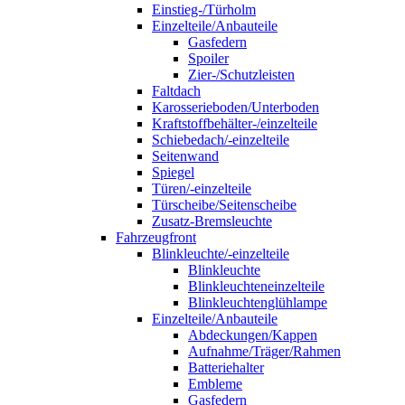
Einstieg-/Türholm
Einzelteile/Anbauteile
Gasfedern
Spoiler
Zier-/Schutzleisten
Faltdach
Karosserieboden/Unterboden
Kraftstoffbehälter-/einzelteile
Schiebedach/-einzelteile
Seitenwand
Spiegel
Türen/-einzelteile
Türscheibe/Seitenscheibe
Zusatz-Bremsleuchte
Fahrzeugfront
Blinkleuchte/-einzelteile
Blinkleuchte
Blinkleuchteneinzelteile
Blinkleuchtenglühlampe
Einzelteile/Anbauteile
Abdeckungen/Kappen
Aufnahme/Träger/Rahmen
Batteriehalter
Embleme
Gasfedern