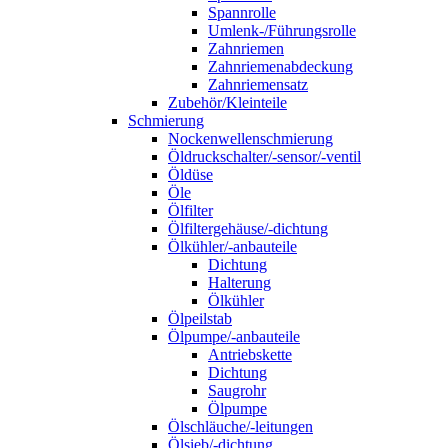
Spannrolle
Umlenk-/Führungsrolle
Zahnriemen
Zahnriemenabdeckung
Zahnriemensatz
Zubehör/Kleinteile
Schmierung
Nockenwellenschmierung
Öldruckschalter/-sensor/-ventil
Öldüse
Öle
Ölfilter
Ölfiltergehäuse/-dichtung
Ölkühler/-anbauteile
Dichtung
Halterung
Ölkühler
Ölpeilstab
Ölpumpe/-anbauteile
Antriebskette
Dichtung
Saugrohr
Ölpumpe
Ölschläuche/-leitungen
Ölsieb/-dichtung