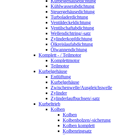
Kurbelgehäusedichtung
Kühlwasserabdichtung
Steuergehäusedichtung
Turboladerdichtung
Ventildeckeldichtung
Ventilschaftabdichtung
Wellendichtring/-satz
Zylinderkopfdichtung
Ölkreislaufabdichtung
Ölwannendichtung
Komplett - / Teilmotor
Komplettmotor
Teilmotor
Kurbelgehäuse
Entlüftung
Kurbelgehäuse
Zwischenwelle/Ausgleichswelle
Zylinder
Zylinderlaufbuchsen/-satz
Kurbeltrieb
Kolben
Kolben
Kolbenbolzen/-sicherung
Kolben komplett
Kolbenringsatz