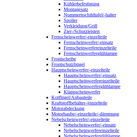
Kühlerbefestigung
Montagesatz
Nummernschildtafel/-halter
Spoiler
Verkleidung/Grill
Zier-/Schutzleisten
Fernscheinwerfer/-einzelteile
Fernscheinwerfer/-einsatz
Fernscheinwerfereinzelteile
Fernscheinwerferglühlampe
Frontscheibe
Frontschutzbügel
Hauptscheinwerfer/-einzelteile
Hauptscheinwerfer/-einsatz
Hauptscheinwerfereinzelteile
Hauptscheinwerferglühlampe
Klappscheinwerfer
Kotflügel/Anbauteile
Kraftstoffbehälter-/einzelteile
Motorabdeckung
Motorhaube/-einzelteile/-dämmung
Nebelscheinwerfer/-einzelteile
Nebelscheinwerfer/-einsatz
Nebelscheinwerfereinzelteile
Nebelscheinwerferglühlampe