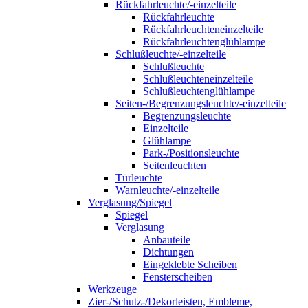
Rückfahrleuchte/-einzelteile
Rückfahrleuchte
Rückfahrleuchteneinzelteile
Rückfahrleuchtenglühlampe
Schlußleuchte/-einzelteile
Schlußleuchte
Schlußleuchteneinzelteile
Schlußleuchtenglühlampe
Seiten-/Begrenzungsleuchte/-einzelteile
Begrenzungsleuchte
Einzelteile
Glühlampe
Park-/Positionsleuchte
Seitenleuchten
Türleuchte
Warnleuchte/-einzelteile
Verglasung/Spiegel
Spiegel
Verglasung
Anbauteile
Dichtungen
Eingeklebte Scheiben
Fensterscheiben
Werkzeuge
Zier-/Schutz-/Dekorleisten, Embleme,