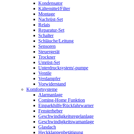
Kondensator
Kältemittel/Filter
Montage
Nachrüst-Set
Relais
Reparatur-Set
Schalter
Schläuche/Leitung
Sensoren
Steuergerät
Trockner
Umrüst-Set
Unterdrucksystem/-pumpe
Ventile
Verdampfer
Vorwiderstand
Komfortsysteme
Alarmanlage
Coming-Home Funktion
Einparkhilfe/Rückfahrwarner
Fensterheber
Geschwindigkeitsregelanlage
Geschwindigkeitswarnanlage
Glasdach
Heckklappenbetätigung