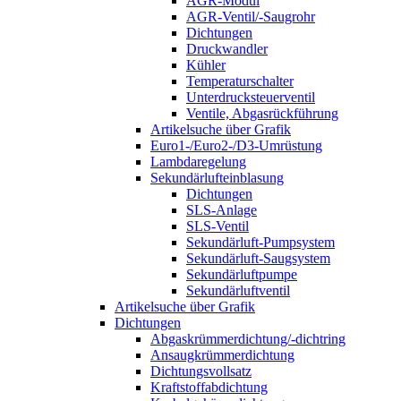
AGR-Modul
AGR-Ventil/-Saugrohr
Dichtungen
Druckwandler
Kühler
Temperaturschalter
Unterdrucksteuerventil
Ventile, Abgasrückführung
Artikelsuche über Grafik
Euro1-/Euro2-/D3-Umrüstung
Lambdaregelung
Sekundärlufteinblasung
Dichtungen
SLS-Anlage
SLS-Ventil
Sekundärluft-Pumpsystem
Sekundärluft-Saugsystem
Sekundärluftpumpe
Sekundärluftventil
Artikelsuche über Grafik
Dichtungen
Abgaskrümmerdichtung/-dichtring
Ansaugkrümmerdichtung
Dichtungsvollsatz
Kraftstoffabdichtung