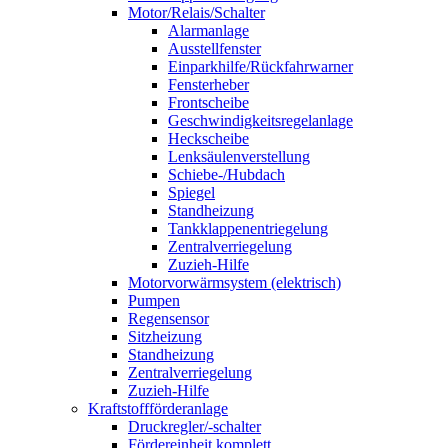
Motor/Relais/Schalter
Alarmanlage
Ausstellfenster
Einparkhilfe/Rückfahrwarner
Fensterheber
Frontscheibe
Geschwindigkeitsregelanlage
Heckscheibe
Lenksäulenverstellung
Schiebe-/Hubdach
Spiegel
Standheizung
Tankklappenentriegelung
Zentralverriegelung
Zuzieh-Hilfe
Motorvorwärmsystem (elektrisch)
Pumpen
Regensensor
Sitzheizung
Standheizung
Zentralverriegelung
Zuzieh-Hilfe
Kraftstoffförderanlage
Druckregler/-schalter
Fördereinheit komplett