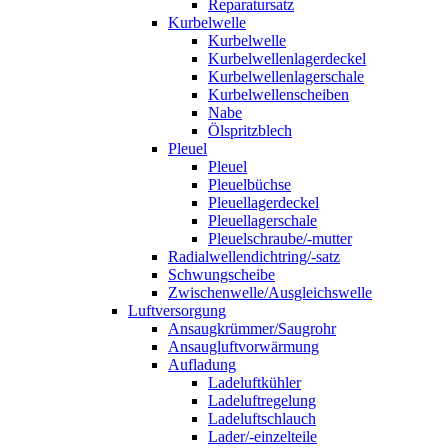
Reparatursatz
Kurbelwelle
Kurbelwelle
Kurbelwellenlagerdeckel
Kurbelwellenlagerschale
Kurbelwellenscheiben
Nabe
Ölspritzblech
Pleuel
Pleuel
Pleuelbüchse
Pleuellagerdeckel
Pleuellagerschale
Pleuelschraube/-mutter
Radialwellendichtring/-satz
Schwungscheibe
Zwischenwelle/Ausgleichswelle
Luftversorgung
Ansaugkrümmer/Saugrohr
Ansaugluftvorwärmung
Aufladung
Ladeluftkühler
Ladeluftregelung
Ladeluftschlauch
Lader/-einzelteile