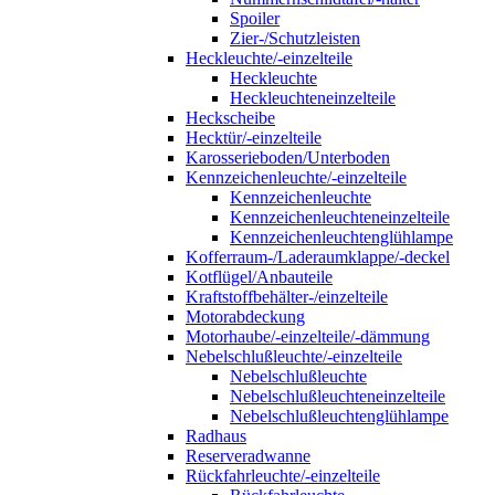
Spoiler
Zier-/Schutzleisten
Heckleuchte/-einzelteile
Heckleuchte
Heckleuchteneinzelteile
Heckscheibe
Hecktür/-einzelteile
Karosserieboden/Unterboden
Kennzeichenleuchte/-einzelteile
Kennzeichenleuchte
Kennzeichenleuchteneinzelteile
Kennzeichenleuchtenglühlampe
Kofferraum-/Laderaumklappe/-deckel
Kotflügel/Anbauteile
Kraftstoffbehälter-/einzelteile
Motorabdeckung
Motorhaube/-einzelteile/-dämmung
Nebelschlußleuchte/-einzelteile
Nebelschlußleuchte
Nebelschlußleuchteneinzelteile
Nebelschlußleuchtenglühlampe
Radhaus
Reserveradwanne
Rückfahrleuchte/-einzelteile