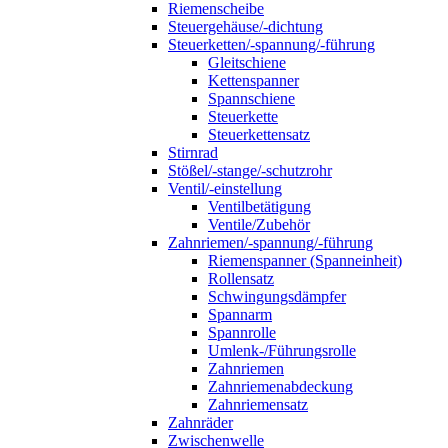
Riemenscheibe
Steuergehäuse/-dichtung
Steuerketten/-spannung/-führung
Gleitschiene
Kettenspanner
Spannschiene
Steuerkette
Steuerkettensatz
Stirnrad
Stößel/-stange/-schutzrohr
Ventil/-einstellung
Ventilbetätigung
Ventile/Zubehör
Zahnriemen/-spannung/-führung
Riemenspanner (Spanneinheit)
Rollensatz
Schwingungsdämpfer
Spannarm
Spannrolle
Umlenk-/Führungsrolle
Zahnriemen
Zahnriemenabdeckung
Zahnriemensatz
Zahnräder
Zwischenwelle