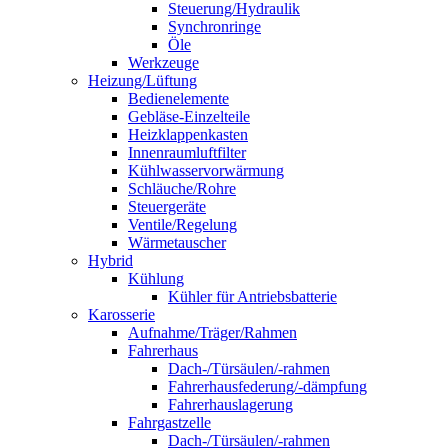
Steuerung/Hydraulik
Synchronringe
Öle
Werkzeuge
Heizung/Lüftung
Bedienelemente
Gebläse-Einzelteile
Heizklappenkasten
Innenraumluftfilter
Kühlwasservorwärmung
Schläuche/Rohre
Steuergeräte
Ventile/Regelung
Wärmetauscher
Hybrid
Kühlung
Kühler für Antriebsbatterie
Karosserie
Aufnahme/Träger/Rahmen
Fahrerhaus
Dach-/Türsäulen/-rahmen
Fahrerhausfederung/-dämpfung
Fahrerhauslagerung
Fahrgastzelle
Dach-/Türsäulen/-rahmen