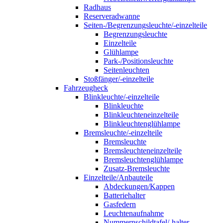
Radhaus
Reserveradwanne
Seiten-/Begrenzungsleuchte/-einzelteile
Begrenzungsleuchte
Einzelteile
Glühlampe
Park-/Positionsleuchte
Seitenleuchten
Stoßfänger/-einzelteile
Fahrzeugheck
Blinkleuchte/-einzelteile
Blinkleuchte
Blinkleuchteneinzelteile
Blinkleuchtenglühlampe
Bremsleuchte/-einzelteile
Bremsleuchte
Bremsleuchteneinzelteile
Bremsleuchtenglühlampe
Zusatz-Bremsleuchte
Einzelteile/Anbauteile
Abdeckungen/Kappen
Batteriehalter
Gasfedern
Leuchtenaufnahme
Nummernschildtafel/-halter