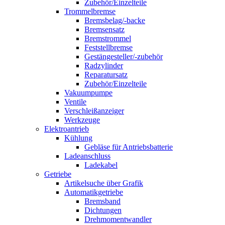
Zubehör/Einzelteile
Trommelbremse
Bremsbelag/-backe
Bremsensatz
Bremstrommel
Feststellbremse
Gestängesteller/-zubehör
Radzylinder
Reparatursatz
Zubehör/Einzelteile
Vakuumpumpe
Ventile
Verschleißanzeiger
Werkzeuge
Elektroantrieb
Kühlung
Gebläse für Antriebsbatterie
Ladeanschluss
Ladekabel
Getriebe
Artikelsuche über Grafik
Automatikgetriebe
Bremsband
Dichtungen
Drehmomentwandler