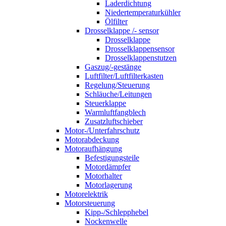
Laderdichtung
Niedertemperaturkühler
Ölfilter
Drosselklappe /- sensor
Drosselklappe
Drosselklappensensor
Drosselklappenstutzen
Gaszug/-gestänge
Luftfilter/Luftfilterkasten
Regelung/Steuerung
Schläuche/Leitungen
Steuerklappe
Warmluftfangblech
Zusatzluftschieber
Motor-/Unterfahrschutz
Motorabdeckung
Motoraufhängung
Befestigungsteile
Motordämpfer
Motorhalter
Motorlagerung
Motorelektrik
Motorsteuerung
Kipp-/Schlepphebel
Nockenwelle