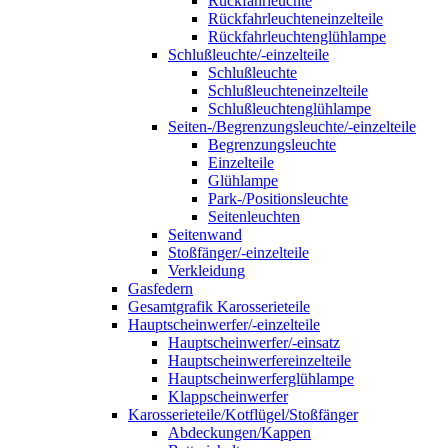
Rückfahrleuchte
Rückfahrleuchteneinzelteile
Rückfahrleuchtenglühlampe
Schlußleuchte/-einzelteile
Schlußleuchte
Schlußleuchteneinzelteile
Schlußleuchtenglühlampe
Seiten-/Begrenzungsleuchte/-einzelteile
Begrenzungsleuchte
Einzelteile
Glühlampe
Park-/Positionsleuchte
Seitenleuchten
Seitenwand
Stoßfänger/-einzelteile
Verkleidung
Gasfedern
Gesamtgrafik Karosserieteile
Hauptscheinwerfer/-einzelteile
Hauptscheinwerfer/-einsatz
Hauptscheinwerfereinzelteile
Hauptscheinwerferglühlampe
Klappscheinwerfer
Karosserieteile/Kotflügel/Stoßfänger
Abdeckungen/Kappen