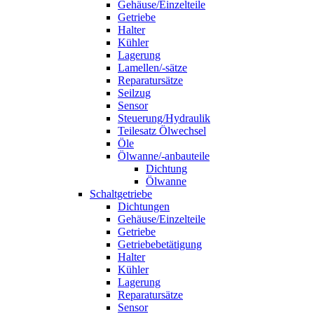
Gehäuse/Einzelteile
Getriebe
Halter
Kühler
Lagerung
Lamellen/-sätze
Reparatursätze
Seilzug
Sensor
Steuerung/Hydraulik
Teilesatz Ölwechsel
Öle
Ölwanne/-anbauteile
Dichtung
Ölwanne
Schaltgetriebe
Dichtungen
Gehäuse/Einzelteile
Getriebe
Getriebebetätigung
Halter
Kühler
Lagerung
Reparatursätze
Sensor