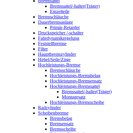
Bremssattel
Bremssattel/-halter(Träger)
Einzelteile
Bremsschläuche
Dauerbremsanlage
Primär-Retarder
Druckspeicher /-schalter
Fahrdynamikregelung
Feststellbremse
Filter
Hauptbremszylinder
Hebel/Seile/Züge
Hochleistungs-Bremse
Bremsschläuche
Hochleistungs-Bremsbelag
Hochleistungs-Bremsensatz
Hochleistungs-Bremssattel
Bremssattel/-halter(Träger)
Montagesatz
Hochleistungs-Bremsscheibe
Radzylinder
Scheibenbremse
Bremsbelag
Bremsensatz
Bremsscheibe