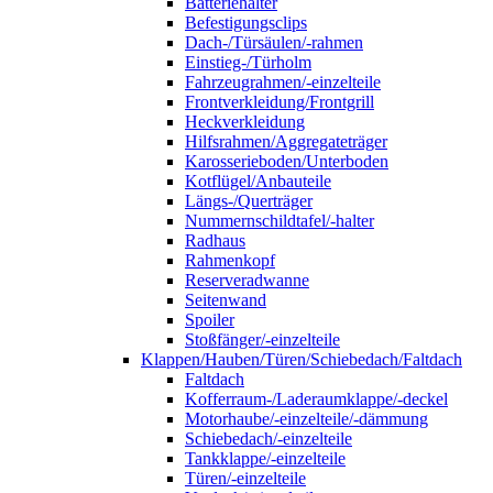
Batteriehalter
Befestigungsclips
Dach-/Türsäulen/-rahmen
Einstieg-/Türholm
Fahrzeugrahmen/-einzelteile
Frontverkleidung/Frontgrill
Heckverkleidung
Hilfsrahmen/Aggregateträger
Karosserieboden/Unterboden
Kotflügel/Anbauteile
Längs-/Querträger
Nummernschildtafel/-halter
Radhaus
Rahmenkopf
Reserveradwanne
Seitenwand
Spoiler
Stoßfänger/-einzelteile
Klappen/Hauben/Türen/Schiebedach/Faltdach
Faltdach
Kofferraum-/Laderaumklappe/-deckel
Motorhaube/-einzelteile/-dämmung
Schiebedach/-einzelteile
Tankklappe/-einzelteile
Türen/-einzelteile