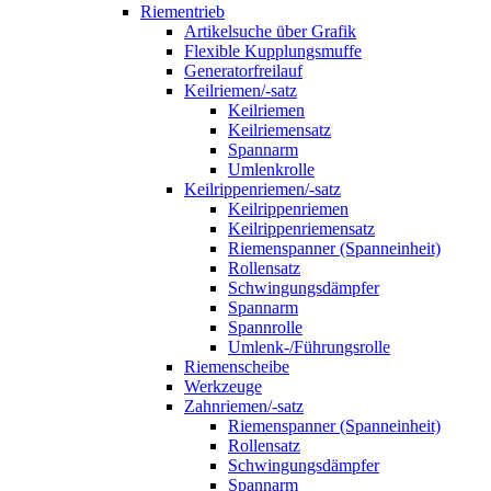
Riementrieb
Artikelsuche über Grafik
Flexible Kupplungsmuffe
Generatorfreilauf
Keilriemen/-satz
Keilriemen
Keilriemensatz
Spannarm
Umlenkrolle
Keilrippenriemen/-satz
Keilrippenriemen
Keilrippenriemensatz
Riemenspanner (Spanneinheit)
Rollensatz
Schwingungsdämpfer
Spannarm
Spannrolle
Umlenk-/Führungsrolle
Riemenscheibe
Werkzeuge
Zahnriemen/-satz
Riemenspanner (Spanneinheit)
Rollensatz
Schwingungsdämpfer
Spannarm