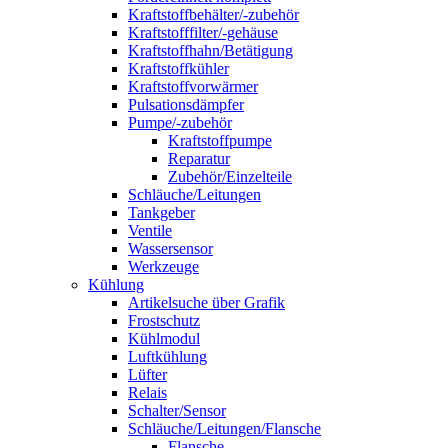
Kraftstoffbehälter/-zubehör
Kraftstofffilter/-gehäuse
Kraftstoffhahn/Betätigung
Kraftstoffkühler
Kraftstoffvorwärmer
Pulsationsdämpfer
Pumpe/-zubehör
Kraftstoffpumpe
Reparatur
Zubehör/Einzelteile
Schläuche/Leitungen
Tankgeber
Ventile
Wassersensor
Werkzeuge
Kühlung
Artikelsuche über Grafik
Frostschutz
Kühlmodul
Luftkühlung
Lüfter
Relais
Schalter/Sensor
Schläuche/Leitungen/Flansche
Flansche