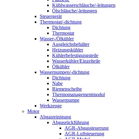
Kühlwasserschläuche/-leitungen
Ölschläuche/-leitungen
Steuergerät
Thermostat/-dichtung
Dichtung
Thermostat
Wasser-/Ölkühler
Ausgleichsbehälter
Heizungskühler
Kühlerbefestigungsteile
Wasserkühler/Einzelteile
Ölkühler
Wasserpumpen/-dichtung
Dichtung
Nabe
Riemenscheibe
Thermomanagementmodul
Wasserpumpe
Werkzeuge
Motor
Abgasreinigung
Abgasrückführung
AGR-Abgassteuerung
AGR-Luftsteuerung