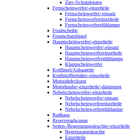
Zier-/Schutzleisten
Fernscheinwerfer/-einzelteile
Fernscheinwerfer/-einsatz
Fernscheinwerfereinzelteile
Fernscheinwerferglühlampe
Frontscheibe
Frontschutzbügel
Hauptscheinwerfer/-einzelteile
Hauptscheinwerfer/-einsatz
Hauptscheinwerfereinzelteile
Hauptscheinwerferglühlampe
Klappscheinwerfer
Kotflügel/Anbauteile
Kraftstoffbehälter-/einzelteile
Motorabdeckung
Motorhaube/-einzelteile/-dämmung
Nebelscheinwerfer/-einzelteile
Nebelscheinwerfer/-einsatz
Nebelscheinwerfereinzelteile
Nebelscheinwerferglühlampe
Radhaus
Reserveradwanne
Seiten-/Begrenzungsleuchte/-einzelteile
Begrenzungsleuchte
Einzelteile