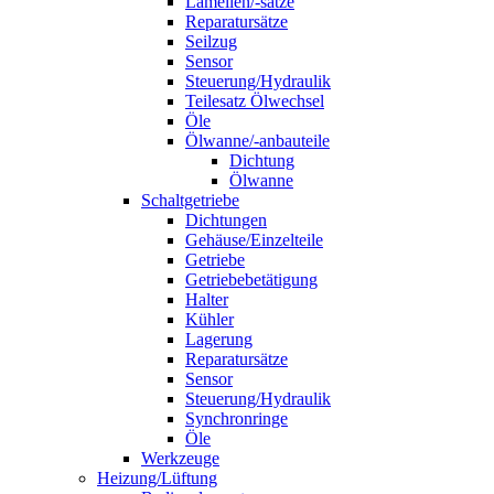
Lamellen/-sätze
Reparatursätze
Seilzug
Sensor
Steuerung/Hydraulik
Teilesatz Ölwechsel
Öle
Ölwanne/-anbauteile
Dichtung
Ölwanne
Schaltgetriebe
Dichtungen
Gehäuse/Einzelteile
Getriebe
Getriebebetätigung
Halter
Kühler
Lagerung
Reparatursätze
Sensor
Steuerung/Hydraulik
Synchronringe
Öle
Werkzeuge
Heizung/Lüftung