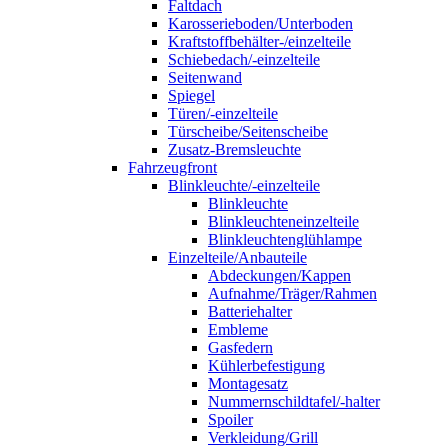
Faltdach
Karosserieboden/Unterboden
Kraftstoffbehälter-/einzelteile
Schiebedach/-einzelteile
Seitenwand
Spiegel
Türen/-einzelteile
Türscheibe/Seitenscheibe
Zusatz-Bremsleuchte
Fahrzeugfront
Blinkleuchte/-einzelteile
Blinkleuchte
Blinkleuchteneinzelteile
Blinkleuchtenglühlampe
Einzelteile/Anbauteile
Abdeckungen/Kappen
Aufnahme/Träger/Rahmen
Batteriehalter
Embleme
Gasfedern
Kühlerbefestigung
Montagesatz
Nummernschildtafel/-halter
Spoiler
Verkleidung/Grill