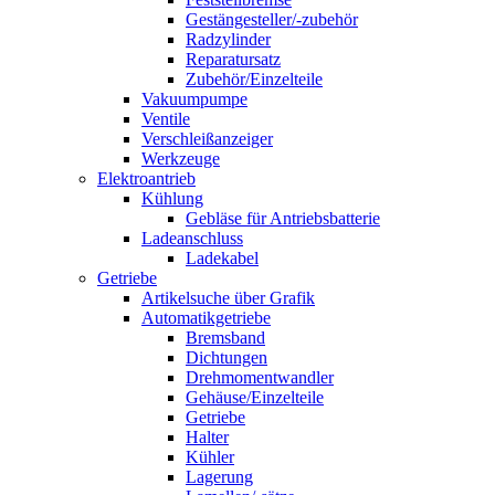
Gestängesteller/-zubehör
Radzylinder
Reparatursatz
Zubehör/Einzelteile
Vakuumpumpe
Ventile
Verschleißanzeiger
Werkzeuge
Elektroantrieb
Kühlung
Gebläse für Antriebsbatterie
Ladeanschluss
Ladekabel
Getriebe
Artikelsuche über Grafik
Automatikgetriebe
Bremsband
Dichtungen
Drehmomentwandler
Gehäuse/Einzelteile
Getriebe
Halter
Kühler
Lagerung