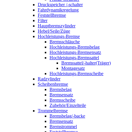
Druckspeicher /-schalter
Fahrdynamikregelung
Feststellbremse
Filter
Hauptbremszylinder
Hebel/Seile/Züge
Hochleistungs-Bremse
Bremsschläuche
Hochleistungs-Bremsbelag
Hochleistungs-Bremsensatz
Hochleistungs-Bremssattel
Bremssattel/-halter(Träger)
Montagesatz
Hochleistungs-Bremsscheibe
Radzylinder
Scheibenbremse
Bremsbelag
Bremsensatz
Bremsscheibe
Zubehör/Einzelteile
Trommelbremse
Bremsbelag/-backe
Bremsensatz
Bremstrommel
Feststellbremse