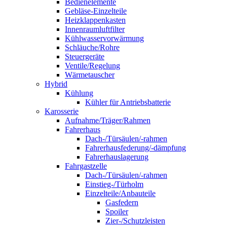
Bedienelemente
Gebläse-Einzelteile
Heizklappenkasten
Innenraumluftfilter
Kühlwasservorwärmung
Schläuche/Rohre
Steuergeräte
Ventile/Regelung
Wärmetauscher
Hybrid
Kühlung
Kühler für Antriebsbatterie
Karosserie
Aufnahme/Träger/Rahmen
Fahrerhaus
Dach-/Türsäulen/-rahmen
Fahrerhausfederung/-dämpfung
Fahrerhauslagerung
Fahrgastzelle
Dach-/Türsäulen/-rahmen
Einstieg-/Türholm
Einzelteile/Anbauteile
Gasfedern
Spoiler
Zier-/Schutzleisten