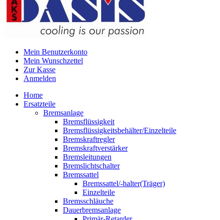
Mein Benutzerkonto
Mein Wunschzettel
Zur Kasse
Anmelden
Home
Ersatzteile
Bremsanlage
Bremsflüssigkeit
Bremsflüssigkeitsbehälter/Einzelteile
Bremskraftregler
Bremskraftverstärker
Bremsleitungen
Bremslichtschalter
Bremssattel
Bremssattel/-halter(Träger)
Einzelteile
Bremsschläuche
Dauerbremsanlage
Primär-Retarder