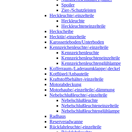
Spoiler
Zier-/Schutzleisten
Heckleuchte/-einzelteile
Heckleuchte
Heckleuchteneinzelteile
Heckscheibe
Hecktür/-einzelteile
Karosserieboden/Unterboden
Kennzeichenleuchte/-einzelteile
Kennzeichenleuchte
Kennzeichenleuchteneinzelteile
Kennzeichenleuchtenglühlampe
Kofferraum-/Laderaumklappe/-deckel
Kotflügel/Anbauteile
Kraftstoffbehälter-/einzelteile
Motorabdeckung
Motorhaube/-einzelteile/-dämmung
Nebelschlußleuchte/-einzelteile
Nebelschlußleuchte
Nebelschlußleuchteneinzelteile
Nebelschlußleuchtenglühlampe
Radhaus
Reserveradwanne
Rückfahrleuchte/-einzelteile