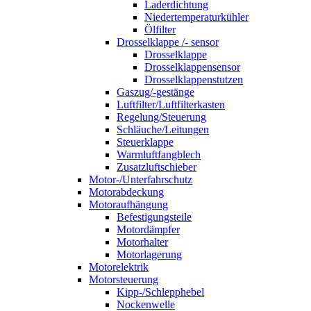
Laderdichtung
Niedertemperaturkühler
Ölfilter
Drosselklappe /- sensor
Drosselklappe
Drosselklappensensor
Drosselklappenstutzen
Gaszug/-gestänge
Luftfilter/Luftfilterkasten
Regelung/Steuerung
Schläuche/Leitungen
Steuerklappe
Warmluftfangblech
Zusatzluftschieber
Motor-/Unterfahrschutz
Motorabdeckung
Motoraufhängung
Befestigungsteile
Motordämpfer
Motorhalter
Motorlagerung
Motorelektrik
Motorsteuerung
Kipp-/Schlepphebel
Nockenwelle