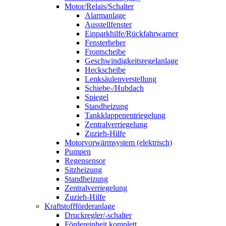
Motor/Relais/Schalter
Alarmanlage
Ausstellfenster
Einparkhilfe/Rückfahrwarner
Fensterheber
Frontscheibe
Geschwindigkeitsregelanlage
Heckscheibe
Lenksäulenverstellung
Schiebe-/Hubdach
Spiegel
Standheizung
Tankklappenentriegelung
Zentralverriegelung
Zuzieh-Hilfe
Motorvorwärmsystem (elektrisch)
Pumpen
Regensensor
Sitzheizung
Standheizung
Zentralverriegelung
Zuzieh-Hilfe
Kraftstoffförderanlage
Druckregler/-schalter
Fördereinheit komplett