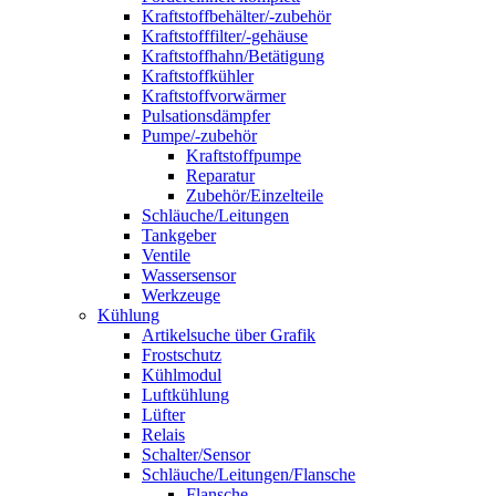
Kraftstoffbehälter/-zubehör
Kraftstofffilter/-gehäuse
Kraftstoffhahn/Betätigung
Kraftstoffkühler
Kraftstoffvorwärmer
Pulsationsdämpfer
Pumpe/-zubehör
Kraftstoffpumpe
Reparatur
Zubehör/Einzelteile
Schläuche/Leitungen
Tankgeber
Ventile
Wassersensor
Werkzeuge
Kühlung
Artikelsuche über Grafik
Frostschutz
Kühlmodul
Luftkühlung
Lüfter
Relais
Schalter/Sensor
Schläuche/Leitungen/Flansche
Flansche