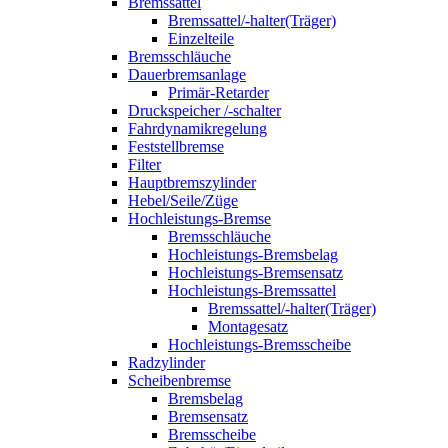
Bremssattel
Bremssattel/-halter(Träger)
Einzelteile
Bremsschläuche
Dauerbremsanlage
Primär-Retarder
Druckspeicher /-schalter
Fahrdynamikregelung
Feststellbremse
Filter
Hauptbremszylinder
Hebel/Seile/Züge
Hochleistungs-Bremse
Bremsschläuche
Hochleistungs-Bremsbelag
Hochleistungs-Bremsensatz
Hochleistungs-Bremssattel
Bremssattel/-halter(Träger)
Montagesatz
Hochleistungs-Bremsscheibe
Radzylinder
Scheibenbremse
Bremsbelag
Bremsensatz
Bremsscheibe