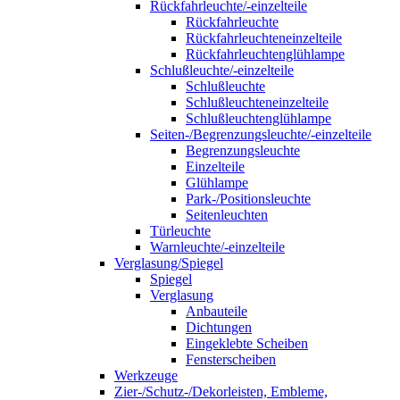
Rückfahrleuchte/-einzelteile
Rückfahrleuchte
Rückfahrleuchteneinzelteile
Rückfahrleuchtenglühlampe
Schlußleuchte/-einzelteile
Schlußleuchte
Schlußleuchteneinzelteile
Schlußleuchtenglühlampe
Seiten-/Begrenzungsleuchte/-einzelteile
Begrenzungsleuchte
Einzelteile
Glühlampe
Park-/Positionsleuchte
Seitenleuchten
Türleuchte
Warnleuchte/-einzelteile
Verglasung/Spiegel
Spiegel
Verglasung
Anbauteile
Dichtungen
Eingeklebte Scheiben
Fensterscheiben
Werkzeuge
Zier-/Schutz-/Dekorleisten, Embleme,