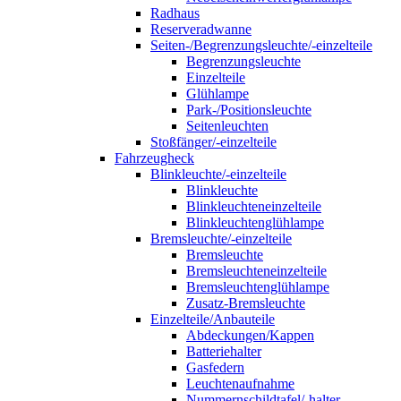
Radhaus
Reserveradwanne
Seiten-/Begrenzungsleuchte/-einzelteile
Begrenzungsleuchte
Einzelteile
Glühlampe
Park-/Positionsleuchte
Seitenleuchten
Stoßfänger/-einzelteile
Fahrzeugheck
Blinkleuchte/-einzelteile
Blinkleuchte
Blinkleuchteneinzelteile
Blinkleuchtenglühlampe
Bremsleuchte/-einzelteile
Bremsleuchte
Bremsleuchteneinzelteile
Bremsleuchtenglühlampe
Zusatz-Bremsleuchte
Einzelteile/Anbauteile
Abdeckungen/Kappen
Batteriehalter
Gasfedern
Leuchtenaufnahme
Nummernschildtafel/-halter