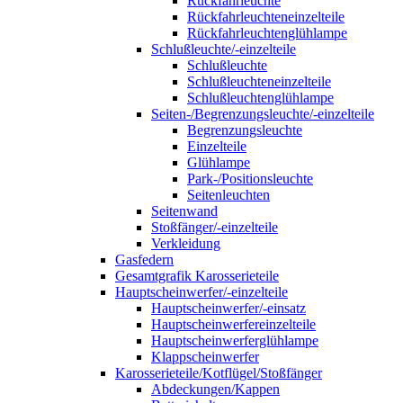
Rückfahrleuchte
Rückfahrleuchteneinzelteile
Rückfahrleuchtenglühlampe
Schlußleuchte/-einzelteile
Schlußleuchte
Schlußleuchteneinzelteile
Schlußleuchtenglühlampe
Seiten-/Begrenzungsleuchte/-einzelteile
Begrenzungsleuchte
Einzelteile
Glühlampe
Park-/Positionsleuchte
Seitenleuchten
Seitenwand
Stoßfänger/-einzelteile
Verkleidung
Gasfedern
Gesamtgrafik Karosserieteile
Hauptscheinwerfer/-einzelteile
Hauptscheinwerfer/-einsatz
Hauptscheinwerfereinzelteile
Hauptscheinwerferglühlampe
Klappscheinwerfer
Karosserieteile/Kotflügel/Stoßfänger
Abdeckungen/Kappen