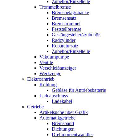
Zubehör/Einzelteile
Trommelbremse
Bremsbelag/-backe
Bremsensatz
Bremstrommel
Feststellbremse
Gestängesteller/-zubehör
Radzylinder
Reparatursatz
Zubehör/Einzelteile
Vakuumpumpe
Ventile
Verschleißanzeiger
Werkzeuge
Elektroantrieb
Kühlung
Gebläse für Antriebsbatterie
Ladeanschluss
Ladekabel
Getriebe
Artikelsuche über Grafik
Automatikgetriebe
Bremsband
Dichtungen
Drehmomentwandler