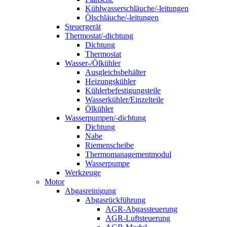
Kühlwasserschläuche/-leitungen
Ölschläuche/-leitungen
Steuergerät
Thermostat/-dichtung
Dichtung
Thermostat
Wasser-/Ölkühler
Ausgleichsbehälter
Heizungskühler
Kühlerbefestigungsteile
Wasserkühler/Einzelteile
Ölkühler
Wasserpumpen/-dichtung
Dichtung
Nabe
Riemenscheibe
Thermomanagementmodul
Wasserpumpe
Werkzeuge
Motor
Abgasreinigung
Abgasrückführung
AGR-Abgassteuerung
AGR-Luftsteuerung