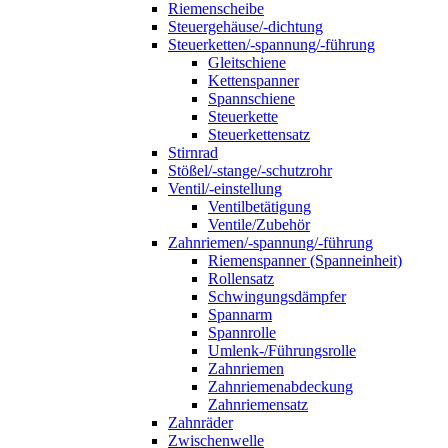
Riemenscheibe
Steuergehäuse/-dichtung
Steuerketten/-spannung/-führung
Gleitschiene
Kettenspanner
Spannschiene
Steuerkette
Steuerkettensatz
Stirnrad
Stößel/-stange/-schutzrohr
Ventil/-einstellung
Ventilbetätigung
Ventile/Zubehör
Zahnriemen/-spannung/-führung
Riemenspanner (Spanneinheit)
Rollensatz
Schwingungsdämpfer
Spannarm
Spannrolle
Umlenk-/Führungsrolle
Zahnriemen
Zahnriemenabdeckung
Zahnriemensatz
Zahnräder
Zwischenwelle