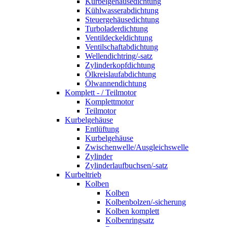
Kurbelgehäusedichtung
Kühlwasserabdichtung
Steuergehäusedichtung
Turboladerdichtung
Ventildeckeldichtung
Ventilschaftabdichtung
Wellendichtring/-satz
Zylinderkopfdichtung
Ölkreislaufabdichtung
Ölwannendichtung
Komplett - / Teilmotor
Komplettmotor
Teilmotor
Kurbelgehäuse
Entlüftung
Kurbelgehäuse
Zwischenwelle/Ausgleichswelle
Zylinder
Zylinderlaufbuchsen/-satz
Kurbeltrieb
Kolben
Kolben
Kolbenbolzen/-sicherung
Kolben komplett
Kolbenringsatz