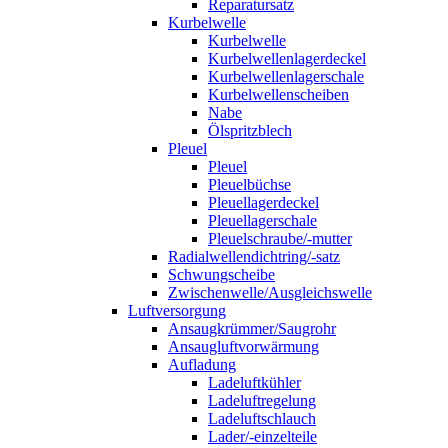
Reparatursatz
Kurbelwelle
Kurbelwelle
Kurbelwellenlagerdeckel
Kurbelwellenlagerschale
Kurbelwellenscheiben
Nabe
Ölspritzblech
Pleuel
Pleuel
Pleuelbüchse
Pleuellagerdeckel
Pleuellagerschale
Pleuelschraube/-mutter
Radialwellendichtring/-satz
Schwungscheibe
Zwischenwelle/Ausgleichswelle
Luftversorgung
Ansaugkrümmer/Saugrohr
Ansaugluftvorwärmung
Aufladung
Ladeluftkühler
Ladeluftregelung
Ladeluftschlauch
Lader/-einzelteile