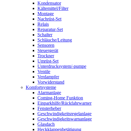
Kondensator
Kältemittel/Filter
Montage
Nachrüst-Set
Relais
Reparatur-Set
Schalter
Schläuche/Leitung
Sensoren
Steuergerät
Trockner
Umrüst-Set
Unterdrucksystem/-pumpe
Ventile
Verdampfer
Vorwiderstand
Komfortsysteme
Alarmanlage
Coming-Home Funktion
Einparkhilfe/Rückfahrwarner
Fensterheber
Geschwindigkeitsregelanlage
Geschwindigkeitswarnanlage
Glasdach
Heckklappenbetätigung