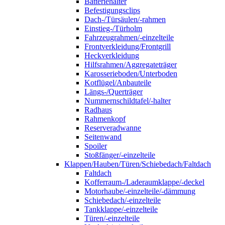
Batteriehalter
Befestigungsclips
Dach-/Türsäulen/-rahmen
Einstieg-/Türholm
Fahrzeugrahmen/-einzelteile
Frontverkleidung/Frontgrill
Heckverkleidung
Hilfsrahmen/Aggregateträger
Karosserieboden/Unterboden
Kotflügel/Anbauteile
Längs-/Querträger
Nummernschildtafel/-halter
Radhaus
Rahmenkopf
Reserveradwanne
Seitenwand
Spoiler
Stoßfänger/-einzelteile
Klappen/Hauben/Türen/Schiebedach/Faltdach
Faltdach
Kofferraum-/Laderaumklappe/-deckel
Motorhaube/-einzelteile/-dämmung
Schiebedach/-einzelteile
Tankklappe/-einzelteile
Türen/-einzelteile