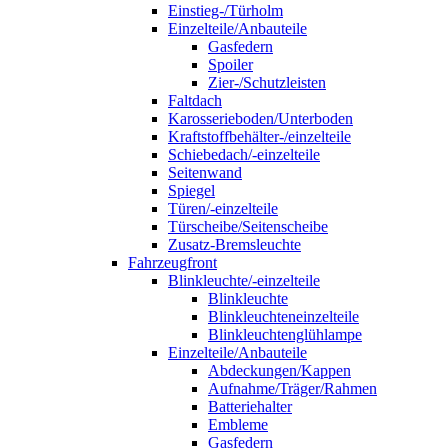
Einstieg-/Türholm
Einzelteile/Anbauteile
Gasfedern
Spoiler
Zier-/Schutzleisten
Faltdach
Karosserieboden/Unterboden
Kraftstoffbehälter-/einzelteile
Schiebedach/-einzelteile
Seitenwand
Spiegel
Türen/-einzelteile
Türscheibe/Seitenscheibe
Zusatz-Bremsleuchte
Fahrzeugfront
Blinkleuchte/-einzelteile
Blinkleuchte
Blinkleuchteneinzelteile
Blinkleuchtenglühlampe
Einzelteile/Anbauteile
Abdeckungen/Kappen
Aufnahme/Träger/Rahmen
Batteriehalter
Embleme
Gasfedern