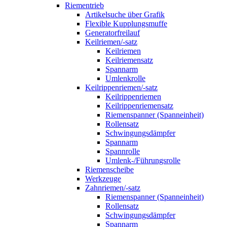
Riementrieb
Artikelsuche über Grafik
Flexible Kupplungsmuffe
Generatorfreilauf
Keilriemen/-satz
Keilriemen
Keilriemensatz
Spannarm
Umlenkrolle
Keilrippenriemen/-satz
Keilrippenriemen
Keilrippenriemensatz
Riemenspanner (Spanneinheit)
Rollensatz
Schwingungsdämpfer
Spannarm
Spannrolle
Umlenk-/Führungsrolle
Riemenscheibe
Werkzeuge
Zahnriemen/-satz
Riemenspanner (Spanneinheit)
Rollensatz
Schwingungsdämpfer
Spannarm