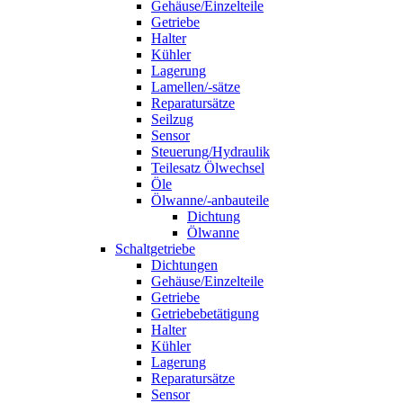
Gehäuse/Einzelteile
Getriebe
Halter
Kühler
Lagerung
Lamellen/-sätze
Reparatursätze
Seilzug
Sensor
Steuerung/Hydraulik
Teilesatz Ölwechsel
Öle
Ölwanne/-anbauteile
Dichtung
Ölwanne
Schaltgetriebe
Dichtungen
Gehäuse/Einzelteile
Getriebe
Getriebebetätigung
Halter
Kühler
Lagerung
Reparatursätze
Sensor