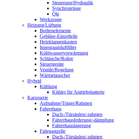
Steuerung/Hydraulik
Synchronringe
Öle
Werkzeuge
Heizung/Lüftung
Bedienelemente
Gebläse-Einzelteile
Heizklappenkasten
Innenraumluftfilter
Kühlwasservorwärmung
Schläuche/Rohre
Steuergeräte
Ventile/Regelung
Wärmetauscher
Hybrid
Kühlung
Kühler für Antriebsbatterie
Karosserie
Aufnahme/Träger/Rahmen
Fahrerhaus
Dach-/Türsäulen/-rahmen
Fahrerhausfederung/-dämpfung
Fahrerhauslagerung
Fahrgastzelle
Dach-/Türsäulen/-rahmen