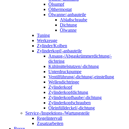
Ölsumpf
Ölthermostat
Ölwanne/-anbauteile
Ablaßschraube
Dichtung
Ölwanne
Tuning
Werkzeuge
Zylinder/Kolben
Zylinderkopf/-anbauteile
Ansaug-/Abgaskrümmerdichtung/-
dichtring
Kühlmittelstutzen/-dichtung
Unterdruckpumpe
Ventilführung/-dichtung/-einstellung
Wellendichtringe
Zylinderkopf
Zylinderkopfdichtung
Zylinderkopfhaube/-dichtung
Zylinderkopfschrauben
Öleinfülldeckel/-dichtung
Service-/Inspektions-/Wartungsteile
Regelintervall
Zusatzarbeiten
Busse