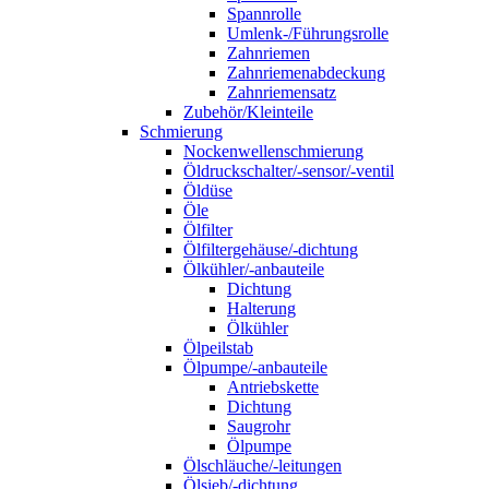
Spannrolle
Umlenk-/Führungsrolle
Zahnriemen
Zahnriemenabdeckung
Zahnriemensatz
Zubehör/Kleinteile
Schmierung
Nockenwellenschmierung
Öldruckschalter/-sensor/-ventil
Öldüse
Öle
Ölfilter
Ölfiltergehäuse/-dichtung
Ölkühler/-anbauteile
Dichtung
Halterung
Ölkühler
Ölpeilstab
Ölpumpe/-anbauteile
Antriebskette
Dichtung
Saugrohr
Ölpumpe
Ölschläuche/-leitungen
Ölsieb/-dichtung