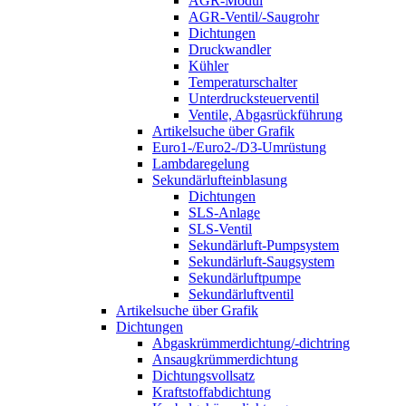
AGR-Modul
AGR-Ventil/-Saugrohr
Dichtungen
Druckwandler
Kühler
Temperaturschalter
Unterdrucksteuerventil
Ventile, Abgasrückführung
Artikelsuche über Grafik
Euro1-/Euro2-/D3-Umrüstung
Lambdaregelung
Sekundärlufteinblasung
Dichtungen
SLS-Anlage
SLS-Ventil
Sekundärluft-Pumpsystem
Sekundärluft-Saugsystem
Sekundärluftpumpe
Sekundärluftventil
Artikelsuche über Grafik
Dichtungen
Abgaskrümmerdichtung/-dichtring
Ansaugkrümmerdichtung
Dichtungsvollsatz
Kraftstoffabdichtung