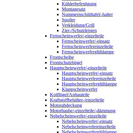
Kühlerbefestigung
Montagesatz
Nummernschildtafel/-halter
Spoiler
Verkleidung/Grill
Zier-/Schutzleisten
Fernscheinwerfer/-einzelteile
Fernscheinwerfer/-einsatz
Fernscheinwerfereinzelteile
Fernscheinwerferglühlampe
Frontscheibe
Frontschutzbügel
Hauptscheinwerfer/-einzelteile
Hauptscheinwerfer/-einsatz
Hauptscheinwerfereinzelteile
Hauptscheinwerferglühlampe
Klappscheinwerfer
Kotflügel/Anbauteile
Kraftstoffbehälter-/einzelteile
Motorabdeckung
Motorhaube/-einzelteile/-dämmung
Nebelscheinwerfer/-einzelteile
Nebelscheinwerfer/-einsatz
Nebelscheinwerfereinzelteile
Nebelscheinwerferglühlampe