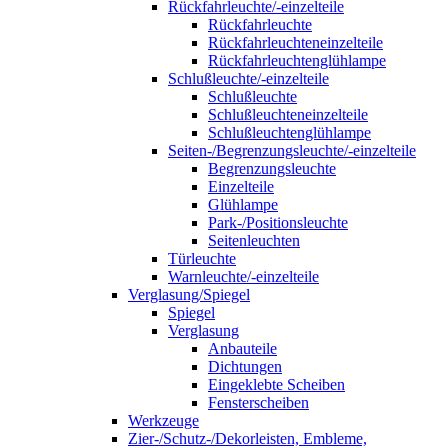
Rückfahrleuchte/-einzelteile
Rückfahrleuchte
Rückfahrleuchteneinzelteile
Rückfahrleuchtenglühlampe
Schlußleuchte/-einzelteile
Schlußleuchte
Schlußleuchteneinzelteile
Schlußleuchtenglühlampe
Seiten-/Begrenzungsleuchte/-einzelteile
Begrenzungsleuchte
Einzelteile
Glühlampe
Park-/Positionsleuchte
Seitenleuchten
Türleuchte
Warnleuchte/-einzelteile
Verglasung/Spiegel
Spiegel
Verglasung
Anbauteile
Dichtungen
Eingeklebte Scheiben
Fensterscheiben
Werkzeuge
Zier-/Schutz-/Dekorleisten, Embleme,