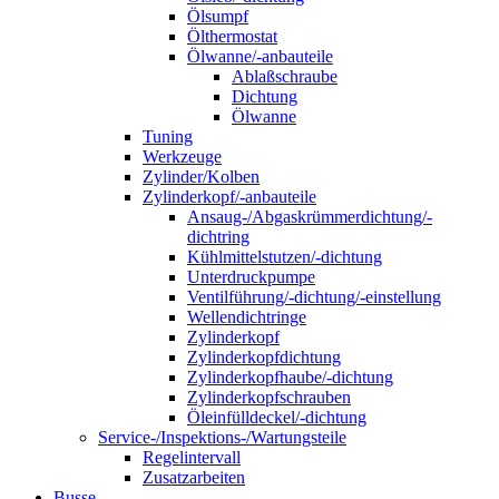
Ölsumpf
Ölthermostat
Ölwanne/-anbauteile
Ablaßschraube
Dichtung
Ölwanne
Tuning
Werkzeuge
Zylinder/Kolben
Zylinderkopf/-anbauteile
Ansaug-/Abgaskrümmerdichtung/-
dichtring
Kühlmittelstutzen/-dichtung
Unterdruckpumpe
Ventilführung/-dichtung/-einstellung
Wellendichtringe
Zylinderkopf
Zylinderkopfdichtung
Zylinderkopfhaube/-dichtung
Zylinderkopfschrauben
Öleinfülldeckel/-dichtung
Service-/Inspektions-/Wartungsteile
Regelintervall
Zusatzarbeiten
Busse