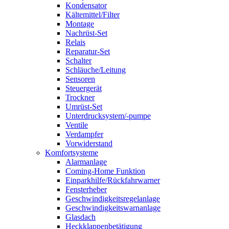
Kondensator
Kältemittel/Filter
Montage
Nachrüst-Set
Relais
Reparatur-Set
Schalter
Schläuche/Leitung
Sensoren
Steuergerät
Trockner
Umrüst-Set
Unterdrucksystem/-pumpe
Ventile
Verdampfer
Vorwiderstand
Komfortsysteme
Alarmanlage
Coming-Home Funktion
Einparkhilfe/Rückfahrwarner
Fensterheber
Geschwindigkeitsregelanlage
Geschwindigkeitswarnanlage
Glasdach
Heckklappenbetätigung