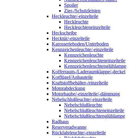
Spoiler
Zier-/Schutzleisten
Heckleuchte/-einzelteile
Heckleuchte
Heckleuchteneinzelteile
Heckscheibe
Hecktür/-einzelteile
Karosserieboden/Unterboden
Kennzeichenleuchte/-einzelteile
Kennzeichenleuchte
Kennzeichenleuchteneinzelteile
Kennzeichenleuchtenglühlampe
Kofferraum-/Laderaumklappe/-deckel
Kotflügel/Anbauteile
Kraftstoffbehälter-/einzelteile
Motorabdeckung
Motorhaube/-einzelteile/-dämmung
Nebelschlußleuchte/-einzelteile
Nebelschlußleuchte
Nebelschlußleuchteneinzelteile
Nebelschlußleuchtenglühlampe
Radhaus
Reserveradwanne
Rückfahrleuchte/-einzelteile