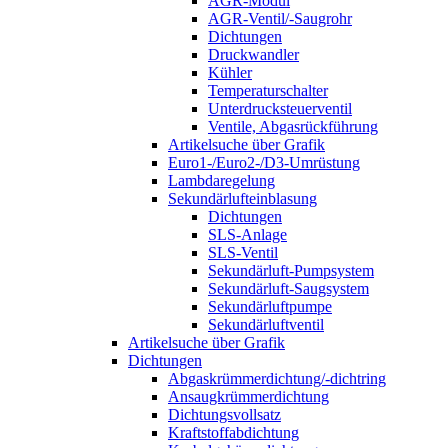
AGR-Modul
AGR-Ventil/-Saugrohr
Dichtungen
Druckwandler
Kühler
Temperaturschalter
Unterdrucksteuerventil
Ventile, Abgasrückführung
Artikelsuche über Grafik
Euro1-/Euro2-/D3-Umrüstung
Lambdaregelung
Sekundärlufteinblasung
Dichtungen
SLS-Anlage
SLS-Ventil
Sekundärluft-Pumpsystem
Sekundärluft-Saugsystem
Sekundärluftpumpe
Sekundärluftventil
Artikelsuche über Grafik
Dichtungen
Abgaskrümmerdichtung/-dichtring
Ansaugkrümmerdichtung
Dichtungsvollsatz
Kraftstoffabdichtung