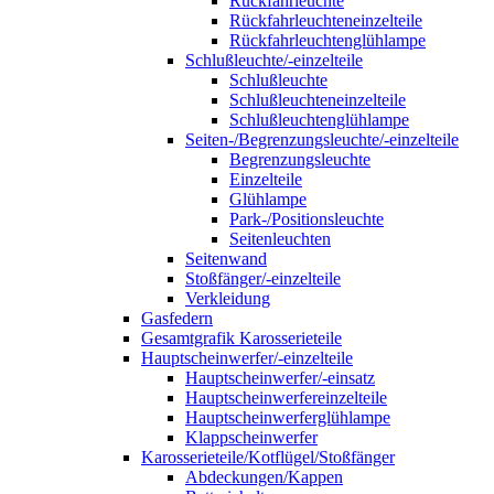
Rückfahrleuchte
Rückfahrleuchteneinzelteile
Rückfahrleuchtenglühlampe
Schlußleuchte/-einzelteile
Schlußleuchte
Schlußleuchteneinzelteile
Schlußleuchtenglühlampe
Seiten-/Begrenzungsleuchte/-einzelteile
Begrenzungsleuchte
Einzelteile
Glühlampe
Park-/Positionsleuchte
Seitenleuchten
Seitenwand
Stoßfänger/-einzelteile
Verkleidung
Gasfedern
Gesamtgrafik Karosserieteile
Hauptscheinwerfer/-einzelteile
Hauptscheinwerfer/-einsatz
Hauptscheinwerfereinzelteile
Hauptscheinwerferglühlampe
Klappscheinwerfer
Karosserieteile/Kotflügel/Stoßfänger
Abdeckungen/Kappen