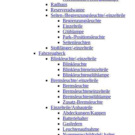
Radhaus
Reserveradwanne
Seiten-/Begrenzungsleuchte/-einzelteile
Begrenzungsleuchte
Einzelteile
Glühlampe
Park-/Positionsleuchte
Seitenleuchten
Stoßfänger/-einzelteile
Fahrzeugheck
Blinkleuchte/-einzelteile
Blinkleuchte
Blinkleuchteneinzelteile
Blinkleuchtenglühlampe
Bremsleuchte/-einzelteile
Bremsleuchte
Bremsleuchteneinzelteile
Bremsleuchtenglühlampe
Zusatz-Bremsleuchte
Einzelteile/Anbauteile
Abdeckungen/Kappen
Batteriehalter
Gasfedern
Leuchtenaufnahme
Nummernschildtafel/-halter