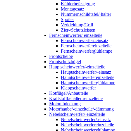
Kühlerbefestigung
Montagesatz
Nummernschildtafel/-halter
Spoiler
Verkleidung/Grill
Zier-/Schutzleisten
Fernscheinwerfer/-einzelteile
Fernscheinwerfer/-einsatz
Fernscheinwerfereinzelteile
Fernscheinwerferglühlampe
Frontscheibe
Frontschutzbügel
Hauptscheinwerfer/-einzelteile
Hauptscheinwerfer/-einsatz
Hauptscheinwerfereinzelteile
Hauptscheinwerferglühlampe
Klappscheinwerfer
Kotflügel/Anbauteile
Kraftstoffbehälter-/einzelteile
Motorabdeckung
Motorhaube/-einzelteile/-dämmung
Nebelscheinwerfer/-einzelteile
Nebelscheinwerfer/-einsatz
Nebelscheinwerfereinzelteile
Nebelscheinwerferglühlampe