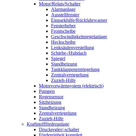
Motor/Relais/Schalter
Alarmanlage
Ausstellfenster
Einparkhilfe/Rückfahrwarner
Fensterheber
Frontscheibe
Geschwindigkeitsregelanlage
Heckscheibe
Lenksäulenverstellung
Schiebe-/Hubdach
Spiegel
Standheizung
Tankklappenentriegelung
Zentralverriegelung
Zuzieh-Hilfe
Motorvorwärmsystem (elektrisch)
Pumpen
Regensensor
Sitzheizung
Standheizung
Zentralverriegelung
Zuzieh-Hilfe
Kraftstoffförderanlage
Druckregler/-schalter
Fördereinheit komplett