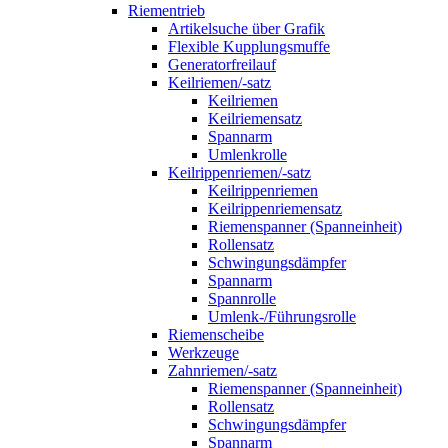
Riementrieb
Artikelsuche über Grafik
Flexible Kupplungsmuffe
Generatorfreilauf
Keilriemen/-satz
Keilriemen
Keilriemensatz
Spannarm
Umlenkrolle
Keilrippenriemen/-satz
Keilrippenriemen
Keilrippenriemensatz
Riemenspanner (Spanneinheit)
Rollensatz
Schwingungsdämpfer
Spannarm
Spannrolle
Umlenk-/Führungsrolle
Riemenscheibe
Werkzeuge
Zahnriemen/-satz
Riemenspanner (Spanneinheit)
Rollensatz
Schwingungsdämpfer
Spannarm