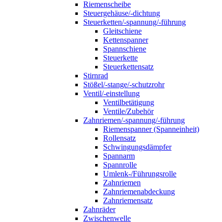
Riemenscheibe
Steuergehäuse/-dichtung
Steuerketten/-spannung/-führung
Gleitschiene
Kettenspanner
Spannschiene
Steuerkette
Steuerkettensatz
Stirnrad
Stößel/-stange/-schutzrohr
Ventil/-einstellung
Ventilbetätigung
Ventile/Zubehör
Zahnriemen/-spannung/-führung
Riemenspanner (Spanneinheit)
Rollensatz
Schwingungsdämpfer
Spannarm
Spannrolle
Umlenk-/Führungsrolle
Zahnriemen
Zahnriemenabdeckung
Zahnriemensatz
Zahnräder
Zwischenwelle