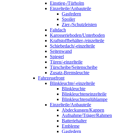
Einstieg-/Türholm
Einzelteile/Anbauteile
Gasfedern
Spoiler
Zier-/Schutzleisten
Faltdach
Karosserieboden/Unterboden
Kraftstoffbehälter-/einzelteile
Schiebedach/-einzelteile
Seitenwand
Spiegel
Türen/-einzelteile
Türscheibe/Seitenscheibe
Zusatz-Bremsleuchte
Fahrzeugfront
Blinkleuchte/-einzelteile
Blinkleuchte
Blinkleuchteneinzelteile
Blinkleuchtenglühlampe
Einzelteile/Anbauteile
Abdeckungen/Kappen
Aufnahme/Träger/Rahmen
Batteriehalter
Embleme
Gasfedern