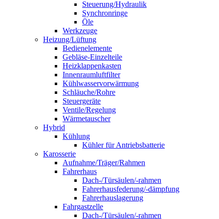
Steuerung/Hydraulik
Synchronringe
Öle
Werkzeuge
Heizung/Lüftung
Bedienelemente
Gebläse-Einzelteile
Heizklappenkasten
Innenraumluftfilter
Kühlwasservorwärmung
Schläuche/Rohre
Steuergeräte
Ventile/Regelung
Wärmetauscher
Hybrid
Kühlung
Kühler für Antriebsbatterie
Karosserie
Aufnahme/Träger/Rahmen
Fahrerhaus
Dach-/Türsäulen/-rahmen
Fahrerhausfederung/-dämpfung
Fahrerhauslagerung
Fahrgastzelle
Dach-/Türsäulen/-rahmen