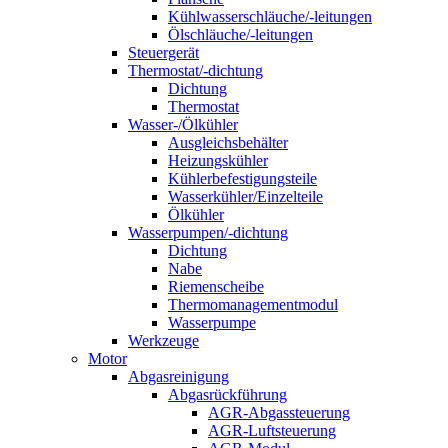
Kühlwasserschläuche/-leitungen
Ölschläuche/-leitungen
Steuergerät
Thermostat/-dichtung
Dichtung
Thermostat
Wasser-/Ölkühler
Ausgleichsbehälter
Heizungskühler
Kühlerbefestigungsteile
Wasserkühler/Einzelteile
Ölkühler
Wasserpumpen/-dichtung
Dichtung
Nabe
Riemenscheibe
Thermomanagementmodul
Wasserpumpe
Werkzeuge
Motor
Abgasreinigung
Abgasrückführung
AGR-Abgassteuerung
AGR-Luftsteuerung