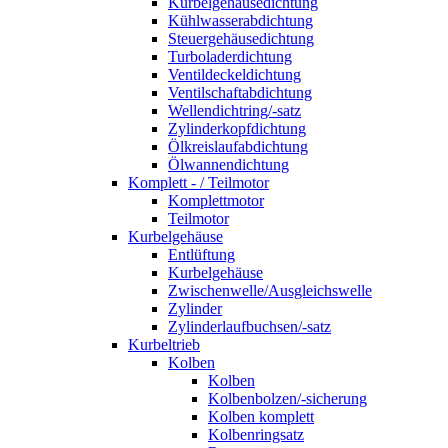
Kurbelgehäusedichtung
Kühlwasserabdichtung
Steuergehäusedichtung
Turboladerdichtung
Ventildeckeldichtung
Ventilschaftabdichtung
Wellendichtring/-satz
Zylinderkopfdichtung
Ölkreislaufabdichtung
Ölwannendichtung
Komplett - / Teilmotor
Komplettmotor
Teilmotor
Kurbelgehäuse
Entlüftung
Kurbelgehäuse
Zwischenwelle/Ausgleichswelle
Zylinder
Zylinderlaufbuchsen/-satz
Kurbeltrieb
Kolben
Kolben
Kolbenbolzen/-sicherung
Kolben komplett
Kolbenringsatz