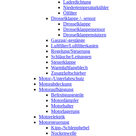
Laderdichtung
Niedertemperaturkühler
Ölfilter
Drosselklappe /- sensor
Drosselklappe
Drosselklappensensor
Drosselklappenstutzen
Gaszug/-gestänge
Luftfilter/Luftfilterkasten
Regelung/Steuerung
Schläuche/Leitungen
Steuerklappe
Warmluftfangblech
Zusatzluftschieber
Motor-/Unterfahrschutz
Motorabdeckung
Motoraufhängung
Befestigungsteile
Motordämpfer
Motorhalter
Motorlagerung
Motorelektrik
Motorsteuerung
Kipp-/Schlepphebel
Nockenwelle