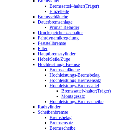
Bremssattel
Bremssattel/-halter(Träger)
Einzelteile
Bremsschläuche
Dauerbremsanlage
Primär-Retarder
Druckspeicher /-schalter
Fahrdynamikregelung
Feststellbremse
Filter
Hauptbremszylinder
Hebel/Seile/Züge
Hochleistungs-Bremse
Bremsschläuche
Hochleistungs-Bremsbelag
Hochleistungs-Bremsensatz
Hochleistungs-Bremssattel
Bremssattel/-halter(Träger)
Montagesatz
Hochleistungs-Bremsscheibe
Radzylinder
Scheibenbremse
Bremsbelag
Bremsensatz
Bremsscheibe