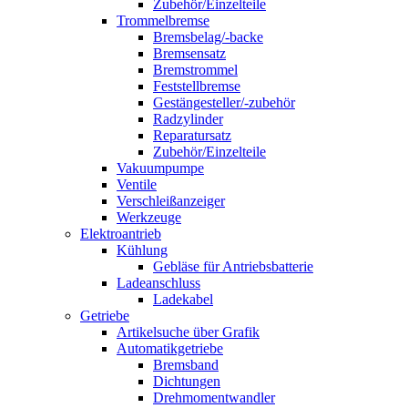
Zubehör/Einzelteile
Trommelbremse
Bremsbelag/-backe
Bremsensatz
Bremstrommel
Feststellbremse
Gestängesteller/-zubehör
Radzylinder
Reparatursatz
Zubehör/Einzelteile
Vakuumpumpe
Ventile
Verschleißanzeiger
Werkzeuge
Elektroantrieb
Kühlung
Gebläse für Antriebsbatterie
Ladeanschluss
Ladekabel
Getriebe
Artikelsuche über Grafik
Automatikgetriebe
Bremsband
Dichtungen
Drehmomentwandler