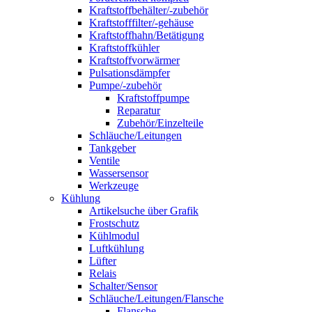
Kraftstoffbehälter/-zubehör
Kraftstofffilter/-gehäuse
Kraftstoffhahn/Betätigung
Kraftstoffkühler
Kraftstoffvorwärmer
Pulsationsdämpfer
Pumpe/-zubehör
Kraftstoffpumpe
Reparatur
Zubehör/Einzelteile
Schläuche/Leitungen
Tankgeber
Ventile
Wassersensor
Werkzeuge
Kühlung
Artikelsuche über Grafik
Frostschutz
Kühlmodul
Luftkühlung
Lüfter
Relais
Schalter/Sensor
Schläuche/Leitungen/Flansche
Flansche