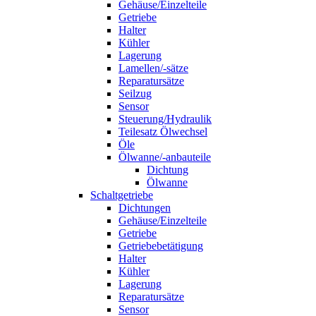
Gehäuse/Einzelteile
Getriebe
Halter
Kühler
Lagerung
Lamellen/-sätze
Reparatursätze
Seilzug
Sensor
Steuerung/Hydraulik
Teilesatz Ölwechsel
Öle
Ölwanne/-anbauteile
Dichtung
Ölwanne
Schaltgetriebe
Dichtungen
Gehäuse/Einzelteile
Getriebe
Getriebebetätigung
Halter
Kühler
Lagerung
Reparatursätze
Sensor