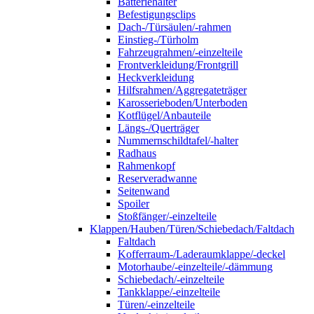
Batteriehalter
Befestigungsclips
Dach-/Türsäulen/-rahmen
Einstieg-/Türholm
Fahrzeugrahmen/-einzelteile
Frontverkleidung/Frontgrill
Heckverkleidung
Hilfsrahmen/Aggregateträger
Karosserieboden/Unterboden
Kotflügel/Anbauteile
Längs-/Querträger
Nummernschildtafel/-halter
Radhaus
Rahmenkopf
Reserveradwanne
Seitenwand
Spoiler
Stoßfänger/-einzelteile
Klappen/Hauben/Türen/Schiebedach/Faltdach
Faltdach
Kofferraum-/Laderaumklappe/-deckel
Motorhaube/-einzelteile/-dämmung
Schiebedach/-einzelteile
Tankklappe/-einzelteile
Türen/-einzelteile