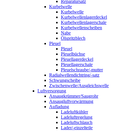
Reparatursatz
Kurbelwelle
Kurbelwelle
Kurbelwellenlagerdeckel
Kurbelwellenlagerschale
Kurbelwellenscheiben
Nabe
Ölspritzblech
Pleuel
Pleuel
Pleuelbüchse
Pleuellagerdeckel
Pleuellagerschale
Pleuelschraube/-mutter
Radialwellendichtring/-satz
Schwungscheibe
Zwischenwelle/Ausgleichswelle
Luftversorgung
Ansaugkrümmer/Saugrohr
Ansaugluftvorwärmung
Aufladung
Ladeluftkühler
Ladeluftregelung
Ladeluftschlauch
Lader/-einzelteile