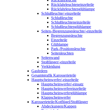
Rückfahrleuchte
Rückfahrleuchteneinzelteile
Rückfahrleuchtenglühlampe
Schlußleuchte/-einzelteile
Schlußleuchte
Schlußleuchteneinzelteile
Schlußleuchtenglühlampe
Seiten-/Begrenzungsleuchte/-einzelteile
Begrenzungsleuchte
Einzelteile
Glühlampe
Park-/Positionsleuchte
Seitenleuchten
Seitenwand
Stoßfänger/-einzelteile
Verkleidung
Gasfedern
Gesamtgrafik Karosserieteile
Hauptscheinwerfer/-einzelteile
Hauptscheinwerfer/-einsatz
Hauptscheinwerfereinzelteile
Hauptscheinwerferglühlampe
Klappscheinwerfer
Karosserieteile/Kotflügel/Stoßfänger
Abdeckungen/Kappen