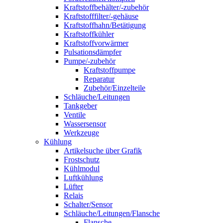
Kraftstoffbehälter/-zubehör
Kraftstofffilter/-gehäuse
Kraftstoffhahn/Betätigung
Kraftstoffkühler
Kraftstoffvorwärmer
Pulsationsdämpfer
Pumpe/-zubehör
Kraftstoffpumpe
Reparatur
Zubehör/Einzelteile
Schläuche/Leitungen
Tankgeber
Ventile
Wassersensor
Werkzeuge
Kühlung
Artikelsuche über Grafik
Frostschutz
Kühlmodul
Luftkühlung
Lüfter
Relais
Schalter/Sensor
Schläuche/Leitungen/Flansche
Flansche