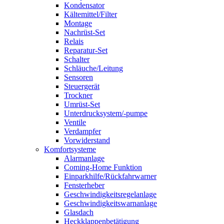
Kondensator
Kältemittel/Filter
Montage
Nachrüst-Set
Relais
Reparatur-Set
Schalter
Schläuche/Leitung
Sensoren
Steuergerät
Trockner
Umrüst-Set
Unterdrucksystem/-pumpe
Ventile
Verdampfer
Vorwiderstand
Komfortsysteme
Alarmanlage
Coming-Home Funktion
Einparkhilfe/Rückfahrwarner
Fensterheber
Geschwindigkeitsregelanlage
Geschwindigkeitswarnanlage
Glasdach
Heckklappenbetätigung