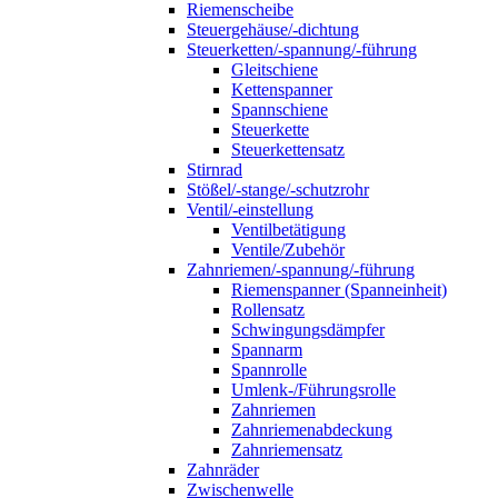
Riemenscheibe
Steuergehäuse/-dichtung
Steuerketten/-spannung/-führung
Gleitschiene
Kettenspanner
Spannschiene
Steuerkette
Steuerkettensatz
Stirnrad
Stößel/-stange/-schutzrohr
Ventil/-einstellung
Ventilbetätigung
Ventile/Zubehör
Zahnriemen/-spannung/-führung
Riemenspanner (Spanneinheit)
Rollensatz
Schwingungsdämpfer
Spannarm
Spannrolle
Umlenk-/Führungsrolle
Zahnriemen
Zahnriemenabdeckung
Zahnriemensatz
Zahnräder
Zwischenwelle