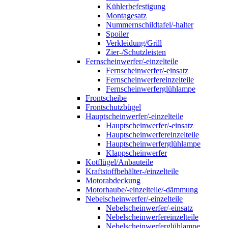
Kühlerbefestigung
Montagesatz
Nummernschildtafel/-halter
Spoiler
Verkleidung/Grill
Zier-/Schutzleisten
Fernscheinwerfer/-einzelteile
Fernscheinwerfer/-einsatz
Fernscheinwerfereinzelteile
Fernscheinwerferglühlampe
Frontscheibe
Frontschutzbügel
Hauptscheinwerfer/-einzelteile
Hauptscheinwerfer/-einsatz
Hauptscheinwerfereinzelteile
Hauptscheinwerferglühlampe
Klappscheinwerfer
Kotflügel/Anbauteile
Kraftstoffbehälter-/einzelteile
Motorabdeckung
Motorhaube/-einzelteile/-dämmung
Nebelscheinwerfer/-einzelteile
Nebelscheinwerfer/-einsatz
Nebelscheinwerfereinzelteile
Nebelscheinwerferglühlampe