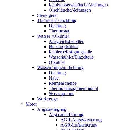
Kühlwasserschläuche/-leitungen
Ölschläuche/-leitungen
Steuergerät
Thermostat/-dichtung
Dichtung
Thermostat
Wasser-/Ölkühler
Ausgleichsbehälter
Heizungskühler
Kühlerbefestigungsteile
Wasserkühler/Einzelteile
Ölkühler
Wasserpumpen/-dichtung
Dichtung
Nabe
Riemenscheibe
Thermomanagementmodul
Wasserpumpe
Werkzeuge
Motor
Abgasreinigung
Abgasrückführung
AGR-Abgassteuerung
AGR-Luftsteuerung