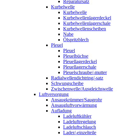
Reparatursatz
Kurbelwelle
Kurbelwelle
Kurbelwellenlagerdeckel
Kurbelwellenlagerschale
Kurbelwellenscheiben
Nabe
Ölspritzblech
Pleuel
Pleuel
Pleuelbüchse
Pleuellagerdeckel
Pleuellagerschale
Pleuelschraube/-mutter
Radialwellendichtring/-satz
Schwungscheibe
Zwischenwelle/Ausgleichswelle
Luftversorgung
Ansaugkrümmer/Saugrohr
Ansaugluftvorwärmung
Aufladung
Ladeluftkühler
Ladeluftregelung
Ladeluftschlauch
Lader/-einzelteile