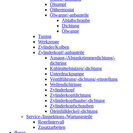
Ölsumpf
Ölthermostat
Ölwanne/-anbauteile
Ablaßschraube
Dichtung
Ölwanne
Tuning
Werkzeuge
Zylinder/Kolben
Zylinderkopf/-anbauteile
Ansaug-/Abgaskrümmerdichtung/-
dichtring
Kühlmittelstutzen/-dichtung
Unterdruckpumpe
Ventilführung/-dichtung/-einstellung
Wellendichtringe
Zylinderkopf
Zylinderkopfdichtung
Zylinderkopfhaube/-dichtung
Zylinderkopfschrauben
Öleinfülldeckel/-dichtung
Service-/Inspektions-/Wartungsteile
Regelintervall
Zusatzarbeiten
Busse