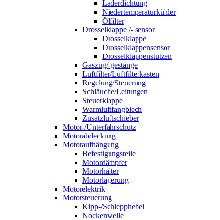
Laderdichtung
Niedertemperaturkühler
Ölfilter
Drosselklappe /- sensor
Drosselklappe
Drosselklappensensor
Drosselklappenstutzen
Gaszug/-gestänge
Luftfilter/Luftfilterkasten
Regelung/Steuerung
Schläuche/Leitungen
Steuerklappe
Warmluftfangblech
Zusatzluftschieber
Motor-/Unterfahrschutz
Motorabdeckung
Motoraufhängung
Befestigungsteile
Motordämpfer
Motorhalter
Motorlagerung
Motorelektrik
Motorsteuerung
Kipp-/Schlepphebel
Nockenwelle