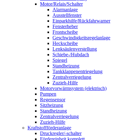
Motor/Relais/Schalter
Alarmanlage
Ausstellfenster
Einparkhilfe/Rückfahrwarner
Fensterheber
Frontscheibe
Geschwindigkeitsregelanlage
Heckscheibe
Lenksäulenverstellung
Schiebe-/Hubdach
Spiegel
Standheizung
Tankklappenentriegelung
Zentralverriegelung
Zuzieh-Hilfe
Motorvorwärmsystem (elektrisch)
Pumpen
Regensensor
Sitzheizung
Standheizung
Zentralverriegelung
Zuzieh-Hilfe
Kraftstoffförderanlage
Druckregler/-schalter
Fördereinheit komplett