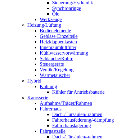
Steuerung/Hydraulik
Synchronringe
Öle
Werkzeuge
Heizung/Lüftung
Bedienelemente
Gebläse-Einzelteile
Heizklappenkasten
Innenraumluftfilter
Kühlwasservorwärmung
Schläuche/Rohre
Steuergeräte
Ventile/Regelung
Wärmetauscher
Hybrid
Kühlung
Kühler für Antriebsbatterie
Karosserie
Aufnahme/Träger/Rahmen
Fahrerhaus
Dach-/Türsäulen/-rahmen
Fahrerhausfederung/-dämpfung
Fahrerhauslagerung
Fahrgastzelle
Dach-/Türsäulen/-rahmen