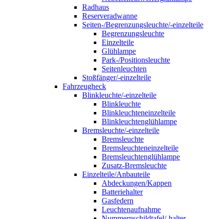
Radhaus
Reserveradwanne
Seiten-/Begrenzungsleuchte/-einzelteile
Begrenzungsleuchte
Einzelteile
Glühlampe
Park-/Positionsleuchte
Seitenleuchten
Stoßfänger/-einzelteile
Fahrzeugheck
Blinkleuchte/-einzelteile
Blinkleuchte
Blinkleuchteneinzelteile
Blinkleuchtenglühlampe
Bremsleuchte/-einzelteile
Bremsleuchte
Bremsleuchteneinzelteile
Bremsleuchtenglühlampe
Zusatz-Bremsleuchte
Einzelteile/Anbauteile
Abdeckungen/Kappen
Batteriehalter
Gasfedern
Leuchtenaufnahme
Nummernschildtafel/-halter