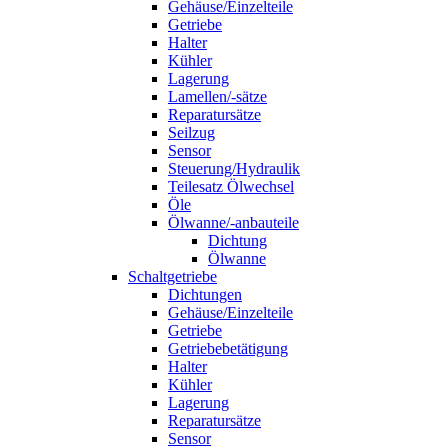
Gehäuse/Einzelteile
Getriebe
Halter
Kühler
Lagerung
Lamellen/-sätze
Reparatursätze
Seilzug
Sensor
Steuerung/Hydraulik
Teilesatz Ölwechsel
Öle
Ölwanne/-anbauteile
Dichtung
Ölwanne
Schaltgetriebe
Dichtungen
Gehäuse/Einzelteile
Getriebe
Getriebebetätigung
Halter
Kühler
Lagerung
Reparatursätze
Sensor