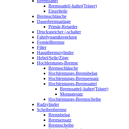
Bremssattel
Bremssattel/-halter(Träger)
Einzelteile
Bremsschläuche
Dauerbremsanlage
Primär-Retarder
Druckspeicher /-schalter
Fahrdynamikregelung
Feststellbremse
Filter
Hauptbremszylinder
Hebel/Seile/Züge
Hochleistungs-Bremse
Bremsschläuche
Hochleistungs-Bremsbelag
Hochleistungs-Bremsensatz
Hochleistungs-Bremssattel
Bremssattel/-halter(Träger)
Montagesatz
Hochleistungs-Bremsscheibe
Radzylinder
Scheibenbremse
Bremsbelag
Bremsensatz
Bremsscheibe