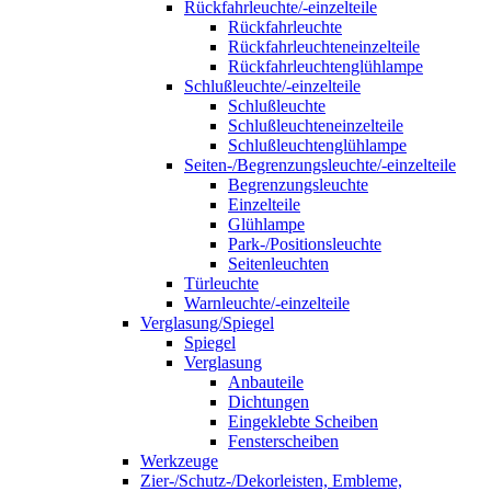
Rückfahrleuchte/-einzelteile
Rückfahrleuchte
Rückfahrleuchteneinzelteile
Rückfahrleuchtenglühlampe
Schlußleuchte/-einzelteile
Schlußleuchte
Schlußleuchteneinzelteile
Schlußleuchtenglühlampe
Seiten-/Begrenzungsleuchte/-einzelteile
Begrenzungsleuchte
Einzelteile
Glühlampe
Park-/Positionsleuchte
Seitenleuchten
Türleuchte
Warnleuchte/-einzelteile
Verglasung/Spiegel
Spiegel
Verglasung
Anbauteile
Dichtungen
Eingeklebte Scheiben
Fensterscheiben
Werkzeuge
Zier-/Schutz-/Dekorleisten, Embleme,