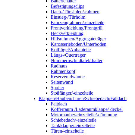
Batteriehalter
Befestigungsclips
Dach-/Türsäulen/-rahmen
Einstieg-/Türholm
Fahrzeugrahmen/-einzelteile
Frontverkleidung/Frontgrill
Heckverkleidung
Hilfsrahmen/Aggregateträger
Karosserieboden/Unterboden
Kotflügel/Anbauteile
Längs-/Querträger
Nummernschildtafel/-halter
Radhaus
Rahmenkopf
Reserveradwanne
Seitenwand
Spoiler
Stoßfänger/-einzelteile
Klappen/Hauben/Türen/Schiebedach/Faltdach
Faltdach
Kofferraum-/Laderaumklappe/-deckel
Motorhaube/-einzelteile/-dämmung
Schiebedach/-einzelteile
Tankklappe/-einzelteile
Türen/-einzelteile