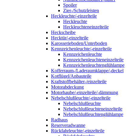
Spoiler
Zier-/Schutzleisten
Heckleuchte/-einzelteile
Heckleuchte
Heckleuchteneinzelteile
Heckscheibe
Hecktür/-einzelteile
Karosserieboden/Unterboden
Kennzeichenleuchte/-einzelteile
Kennzeichenleuchte
Kennzeichenleuchteneinzelteile
Kennzeichenleuchtenglühlampe
Kofferraum-/Laderaumklappe/-deckel
Kotflügel/Anbauteile
Kraftstoffbehälter-/einzelteile
Motorabdeckung
Motorhaube/-einzelteile/-dämmung
Nebelschlußleuchte/-einzelteile
Nebelschlußleuchte
Nebelschlußleuchteneinzelteile
Nebelschlußleuchtenglühlampe
Radhaus
Reserveradwanne
Rückfahrleuchte/-einzelteile