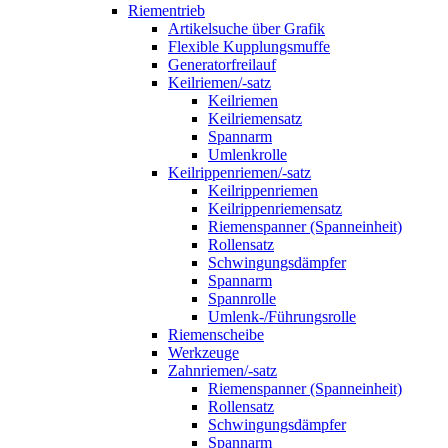
Riementrieb
Artikelsuche über Grafik
Flexible Kupplungsmuffe
Generatorfreilauf
Keilriemen/-satz
Keilriemen
Keilriemensatz
Spannarm
Umlenkrolle
Keilrippenriemen/-satz
Keilrippenriemen
Keilrippenriemensatz
Riemenspanner (Spanneinheit)
Rollensatz
Schwingungsdämpfer
Spannarm
Spannrolle
Umlenk-/Führungsrolle
Riemenscheibe
Werkzeuge
Zahnriemen/-satz
Riemenspanner (Spanneinheit)
Rollensatz
Schwingungsdämpfer
Spannarm