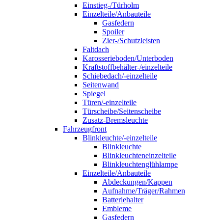
Einstieg-/Türholm
Einzelteile/Anbauteile
Gasfedern
Spoiler
Zier-/Schutzleisten
Faltdach
Karosserieboden/Unterboden
Kraftstoffbehälter-/einzelteile
Schiebedach/-einzelteile
Seitenwand
Spiegel
Türen/-einzelteile
Türscheibe/Seitenscheibe
Zusatz-Bremsleuchte
Fahrzeugfront
Blinkleuchte/-einzelteile
Blinkleuchte
Blinkleuchteneinzelteile
Blinkleuchtenglühlampe
Einzelteile/Anbauteile
Abdeckungen/Kappen
Aufnahme/Träger/Rahmen
Batteriehalter
Embleme
Gasfedern