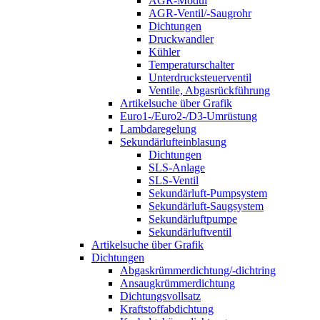
AGR-Modul
AGR-Ventil/-Saugrohr
Dichtungen
Druckwandler
Kühler
Temperaturschalter
Unterdrucksteuerventil
Ventile, Abgasrückführung
Artikelsuche über Grafik
Euro1-/Euro2-/D3-Umrüstung
Lambdaregelung
Sekundärlufteinblasung
Dichtungen
SLS-Anlage
SLS-Ventil
Sekundärluft-Pumpsystem
Sekundärluft-Saugsystem
Sekundärluftpumpe
Sekundärluftventil
Artikelsuche über Grafik
Dichtungen
Abgaskrümmerdichtung/-dichtring
Ansaugkrümmerdichtung
Dichtungsvollsatz
Kraftstoffabdichtung