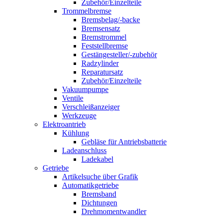
Zubehör/Einzelteile
Trommelbremse
Bremsbelag/-backe
Bremsensatz
Bremstrommel
Feststellbremse
Gestängesteller/-zubehör
Radzylinder
Reparatursatz
Zubehör/Einzelteile
Vakuumpumpe
Ventile
Verschleißanzeiger
Werkzeuge
Elektroantrieb
Kühlung
Gebläse für Antriebsbatterie
Ladeanschluss
Ladekabel
Getriebe
Artikelsuche über Grafik
Automatikgetriebe
Bremsband
Dichtungen
Drehmomentwandler