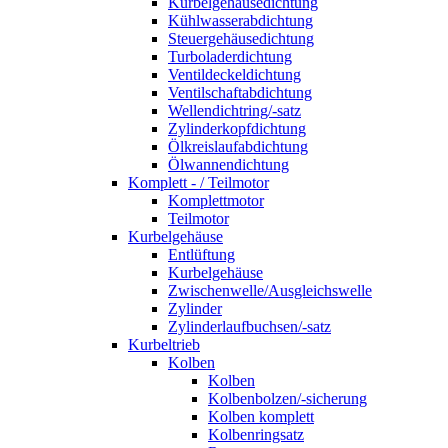
Kurbelgehäusedichtung
Kühlwasserabdichtung
Steuergehäusedichtung
Turboladerdichtung
Ventildeckeldichtung
Ventilschaftabdichtung
Wellendichtring/-satz
Zylinderkopfdichtung
Ölkreislaufabdichtung
Ölwannendichtung
Komplett - / Teilmotor
Komplettmotor
Teilmotor
Kurbelgehäuse
Entlüftung
Kurbelgehäuse
Zwischenwelle/Ausgleichswelle
Zylinder
Zylinderlaufbuchsen/-satz
Kurbeltrieb
Kolben
Kolben
Kolbenbolzen/-sicherung
Kolben komplett
Kolbenringsatz