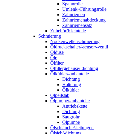
Spannrolle
Umlenk-/Führungsrolle
Zahnriemen
Zahnriemenabdeckung
Zahnriemensatz
Zubehör/Kleinteile
Schmierung
Nockenwellenschmierung
Öldruckschalter/-sensor/-ventil
Öldüse
Öle
Ölfilter
Ölfiltergehäuse/-dichtung
Ölkühler/-anbauteile
Dichtung
Halterung
Ölkühler
Ölpeilstab
Ölpumpe/-anbauteile
Antriebskette
Dichtung
Saugrohr
Ölpumpe
Ölschläuche/-leitungen
Ölsieb/-dichtung