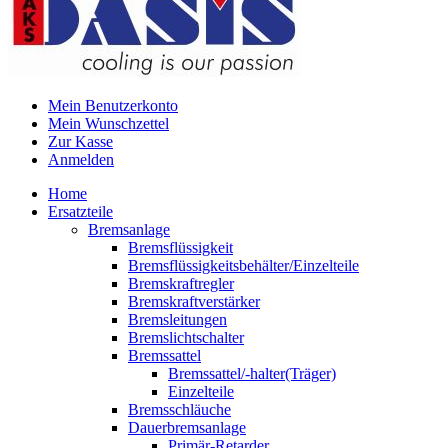
Mein Benutzerkonto
Mein Wunschzettel
Zur Kasse
Anmelden
Home
Ersatzteile
Bremsanlage
Bremsflüssigkeit
Bremsflüssigkeitsbehälter/Einzelteile
Bremskraftregler
Bremskraftverstärker
Bremsleitungen
Bremslichtschalter
Bremssattel
Bremssattel/-halter(Träger)
Einzelteile
Bremsschläuche
Dauerbremsanlage
Primär-Retarder