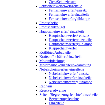
Zier-/Schutzleisten
Fernscheinwerfer/-einzelteile
Fernscheinwerfer/-einsatz
Fernscheinwerfereinzelteile
Fernscheinwerferglühlampe
Frontscheibe
Frontschutzbügel
Hauptscheinwerfer/-einzelteile
Hauptscheinwerfer/-einsatz
Hauptscheinwerfereinzelteile
Hauptscheinwerferglühlampe
Klappscheinwerfer
Kotflügel/Anbauteile
Kraftstoffbehälter-/einzelteile
Motorabdeckung
Motorhaube/-einzelteile/-dämmung
Nebelscheinwerfer/-einzelteile
Nebelscheinwerfer/-einsatz
Nebelscheinwerfereinzelteile
Nebelscheinwerferglühlampe
Radhaus
Reserveradwanne
Seiten-/Begrenzungsleuchte/-einzelteile
Begrenzungsleuchte
Einzelteile