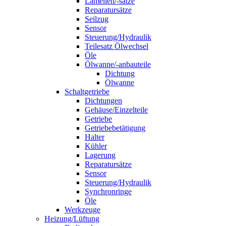
Lamellen/-sätze
Reparatursätze
Seilzug
Sensor
Steuerung/Hydraulik
Teilesatz Ölwechsel
Öle
Ölwanne/-anbauteile
Dichtung
Ölwanne
Schaltgetriebe
Dichtungen
Gehäuse/Einzelteile
Getriebe
Getriebebetätigung
Halter
Kühler
Lagerung
Reparatursätze
Sensor
Steuerung/Hydraulik
Synchronringe
Öle
Werkzeuge
Heizung/Lüftung