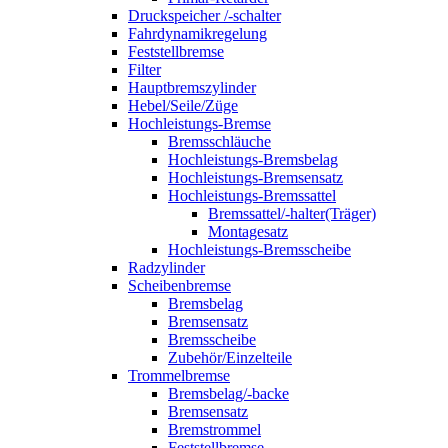
Druckspeicher /-schalter
Fahrdynamikregelung
Feststellbremse
Filter
Hauptbremszylinder
Hebel/Seile/Züge
Hochleistungs-Bremse
Bremsschläuche
Hochleistungs-Bremsbelag
Hochleistungs-Bremsensatz
Hochleistungs-Bremssattel
Bremssattel/-halter(Träger)
Montagesatz
Hochleistungs-Bremsscheibe
Radzylinder
Scheibenbremse
Bremsbelag
Bremsensatz
Bremsscheibe
Zubehör/Einzelteile
Trommelbremse
Bremsbelag/-backe
Bremsensatz
Bremstrommel
Feststellbremse