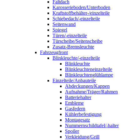
Faltdach
Karosserieboden/Unterboden
Kraftstoffbehälter-/einzelteile
Schiebedach/-einzelteile
Seitenwand
Spiegel
Türen/-einzelteile
Türscheibe/Seitenscheibe
Zusatz-Bremsleuchte
Fahrzeugfront
Blinkleuchte/-einzelteile
Blinkleuchte
Blinkleuchteneinzelteile
Blinkleuchtenglühlampe
Einzelteile/Anbauteile
Abdeckungen/Kappen
Aufnahme/Träger/Rahmen
Batteriehalter
Embleme
Gasfedern
Kühlerbefestigung
Montagesatz
Nummernschildtafel/-halter
Spoiler
Verkleidung/Grill