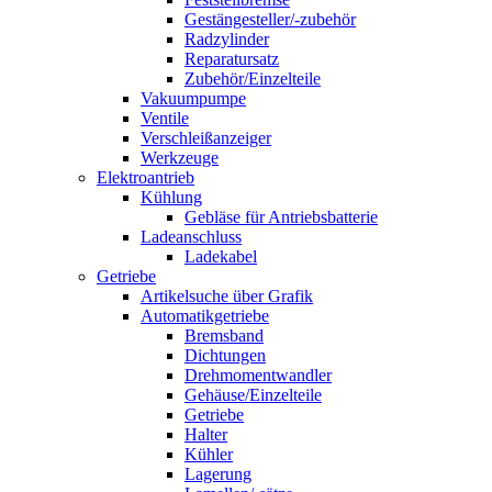
Gestängesteller/-zubehör
Radzylinder
Reparatursatz
Zubehör/Einzelteile
Vakuumpumpe
Ventile
Verschleißanzeiger
Werkzeuge
Elektroantrieb
Kühlung
Gebläse für Antriebsbatterie
Ladeanschluss
Ladekabel
Getriebe
Artikelsuche über Grafik
Automatikgetriebe
Bremsband
Dichtungen
Drehmomentwandler
Gehäuse/Einzelteile
Getriebe
Halter
Kühler
Lagerung