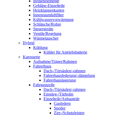
Bedienelemente
Gebläse-Einzelteile
Heizklappenkasten
Innenraumluftfilter
Kühlwasservorwärmung
Schläuche/Rohre
Steuergeräte
Ventile/Regelung
Wärmetauscher
Hybrid
Kühlung
Kühler für Antriebsbatterie
Karosserie
Aufnahme/Träger/Rahmen
Fahrerhaus
Dach-/Türsäulen/-rahmen
Fahrerhausfederung/-dämpfung
Fahrerhauslagerung
Fahrgastzelle
Dach-/Türsäulen/-rahmen
Einstieg-/Türholm
Einzelteile/Anbauteile
Gasfedern
Spoiler
Zier-/Schutzleisten