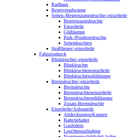
Radhaus
Reserveradwanne
Seiten-/Begrenzungsleuchte/-einzelteile
Begrenzungsleuchte
Einzelteile
Glühlampe
Park-/Positionsleuchte
Seitenleuchten
Stoßfänger/-einzelteile
Fahrzeugheck
Blinkleuchte/-einzelteile
Blinkleuchte
Blinkleuchteneinzelteile
Blinkleuchtenglühlampe
Bremsleuchte/-einzelteile
Bremsleuchte
Bremsleuchteneinzelteile
Bremsleuchtenglühlampe
Zusatz-Bremsleuchte
Einzelteile/Anbauteile
Abdeckungen/Kappen
Batteriehalter
Gasfedern
Leuchtenaufnahme
Nummernschildtafel/-halter