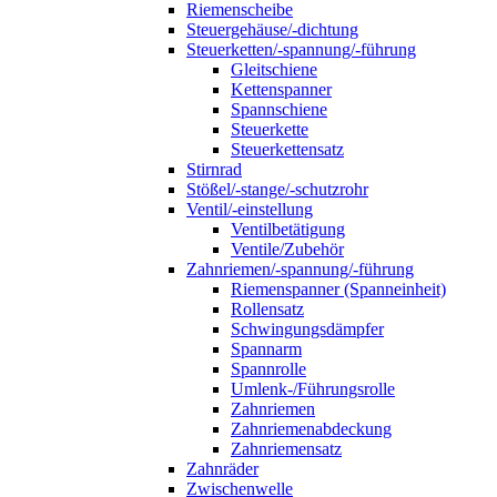
Riemenscheibe
Steuergehäuse/-dichtung
Steuerketten/-spannung/-führung
Gleitschiene
Kettenspanner
Spannschiene
Steuerkette
Steuerkettensatz
Stirnrad
Stößel/-stange/-schutzrohr
Ventil/-einstellung
Ventilbetätigung
Ventile/Zubehör
Zahnriemen/-spannung/-führung
Riemenspanner (Spanneinheit)
Rollensatz
Schwingungsdämpfer
Spannarm
Spannrolle
Umlenk-/Führungsrolle
Zahnriemen
Zahnriemenabdeckung
Zahnriemensatz
Zahnräder
Zwischenwelle