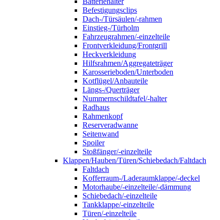
Batteriehalter
Befestigungsclips
Dach-/Türsäulen/-rahmen
Einstieg-/Türholm
Fahrzeugrahmen/-einzelteile
Frontverkleidung/Frontgrill
Heckverkleidung
Hilfsrahmen/Aggregateträger
Karosserieboden/Unterboden
Kotflügel/Anbauteile
Längs-/Querträger
Nummernschildtafel/-halter
Radhaus
Rahmenkopf
Reserveradwanne
Seitenwand
Spoiler
Stoßfänger/-einzelteile
Klappen/Hauben/Türen/Schiebedach/Faltdach
Faltdach
Kofferraum-/Laderaumklappe/-deckel
Motorhaube/-einzelteile/-dämmung
Schiebedach/-einzelteile
Tankklappe/-einzelteile
Türen/-einzelteile