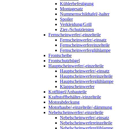
Kühlerbefestigung
Montagesatz
Nummernschildtafel/-halter
Spoiler
Verkleidung/Grill
Zier-/Schutzleisten
Fernscheinwerfer/-einzelteile
Fernscheinwerfer/-einsatz
Fernscheinwerfereinzelteile
Fernscheinwerferglühlampe
Frontscheibe
Frontschutzbügel
Hauptscheinwerfer/-einzelteile
Hauptscheinwerfer/-einsatz
Hauptscheinwerfereinzelteile
Hauptscheinwerferglühlampe
Klappscheinwerfer
Kotflügel/Anbauteile
Kraftstoffbehälter-/einzelteile
Motorabdeckung
Motorhaube/-einzelteile/-dämmung
Nebelscheinwerfer/-einzelteile
Nebelscheinwerfer/-einsatz
Nebelscheinwerfereinzelteile
Nebelscheinwerferglühlampe