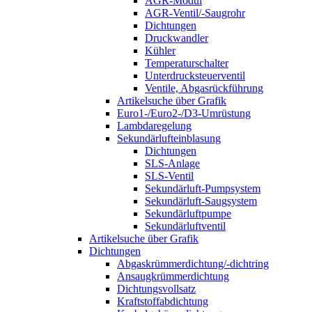
AGR-Modul
AGR-Ventil/-Saugrohr
Dichtungen
Druckwandler
Kühler
Temperaturschalter
Unterdrucksteuerventil
Ventile, Abgasrückführung
Artikelsuche über Grafik
Euro1-/Euro2-/D3-Umrüstung
Lambdaregelung
Sekundärlufteinblasung
Dichtungen
SLS-Anlage
SLS-Ventil
Sekundärluft-Pumpsystem
Sekundärluft-Saugsystem
Sekundärluftpumpe
Sekundärluftventil
Artikelsuche über Grafik
Dichtungen
Abgaskrümmerdichtung/-dichtring
Ansaugkrümmerdichtung
Dichtungsvollsatz
Kraftstoffabdichtung