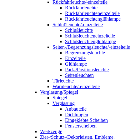
Rückfahrleuchte/-einzelteile
Rückfahrleuchte
Rückfahrleuchteneinzelteile
Rückfahrleuchtenglühlampe
Schlußleuchte/-einzelteile
Schlußleuchte
Schlußleuchteneinzelteile
Schlußleuchtenglühlampe
Seiten-/Begrenzungsleuchte/-einzelteile
Begrenzungsleuchte
Einzelteile
Glühlampe
Park-/Positionsleuchte
Seitenleuchten
Türleuchte
Warnleuchte/-einzelteile
Verglasung/Spiegel
Spiegel
Verglasung
Anbauteile
Dichtungen
Eingeklebte Scheiben
Fensterscheiben
Werkzeuge
Zier-/Schutz-/Dekorleisten, Embleme,