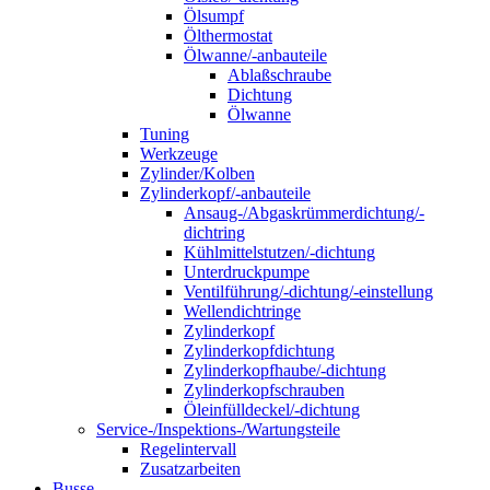
Ölsumpf
Ölthermostat
Ölwanne/-anbauteile
Ablaßschraube
Dichtung
Ölwanne
Tuning
Werkzeuge
Zylinder/Kolben
Zylinderkopf/-anbauteile
Ansaug-/Abgaskrümmerdichtung/-
dichtring
Kühlmittelstutzen/-dichtung
Unterdruckpumpe
Ventilführung/-dichtung/-einstellung
Wellendichtringe
Zylinderkopf
Zylinderkopfdichtung
Zylinderkopfhaube/-dichtung
Zylinderkopfschrauben
Öleinfülldeckel/-dichtung
Service-/Inspektions-/Wartungsteile
Regelintervall
Zusatzarbeiten
Busse