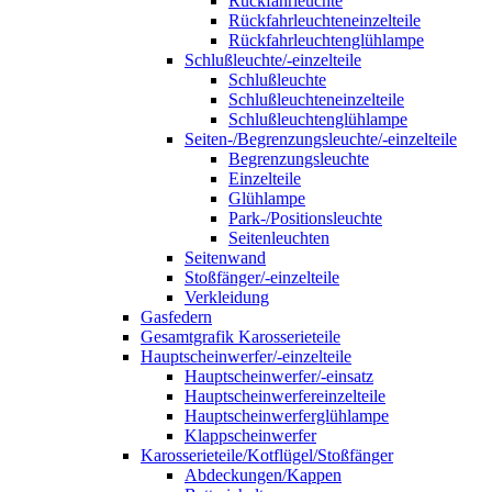
Rückfahrleuchte
Rückfahrleuchteneinzelteile
Rückfahrleuchtenglühlampe
Schlußleuchte/-einzelteile
Schlußleuchte
Schlußleuchteneinzelteile
Schlußleuchtenglühlampe
Seiten-/Begrenzungsleuchte/-einzelteile
Begrenzungsleuchte
Einzelteile
Glühlampe
Park-/Positionsleuchte
Seitenleuchten
Seitenwand
Stoßfänger/-einzelteile
Verkleidung
Gasfedern
Gesamtgrafik Karosserieteile
Hauptscheinwerfer/-einzelteile
Hauptscheinwerfer/-einsatz
Hauptscheinwerfereinzelteile
Hauptscheinwerferglühlampe
Klappscheinwerfer
Karosserieteile/Kotflügel/Stoßfänger
Abdeckungen/Kappen