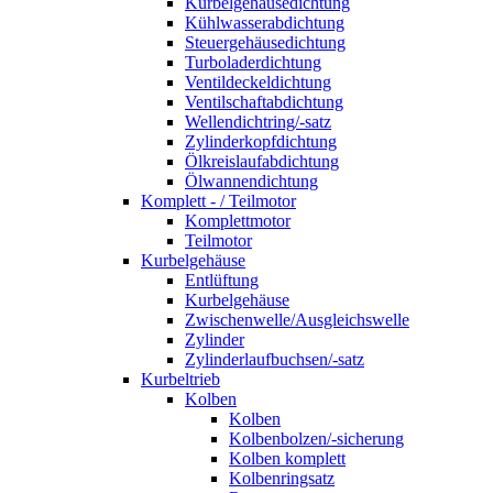
Kurbelgehäusedichtung
Kühlwasserabdichtung
Steuergehäusedichtung
Turboladerdichtung
Ventildeckeldichtung
Ventilschaftabdichtung
Wellendichtring/-satz
Zylinderkopfdichtung
Ölkreislaufabdichtung
Ölwannendichtung
Komplett - / Teilmotor
Komplettmotor
Teilmotor
Kurbelgehäuse
Entlüftung
Kurbelgehäuse
Zwischenwelle/Ausgleichswelle
Zylinder
Zylinderlaufbuchsen/-satz
Kurbeltrieb
Kolben
Kolben
Kolbenbolzen/-sicherung
Kolben komplett
Kolbenringsatz