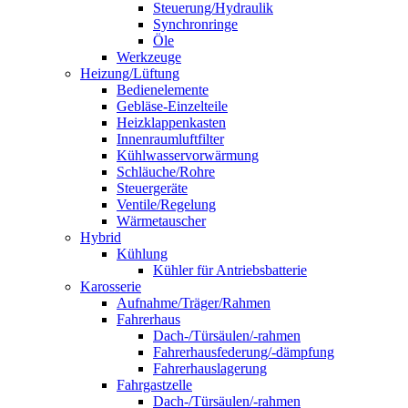
Steuerung/Hydraulik
Synchronringe
Öle
Werkzeuge
Heizung/Lüftung
Bedienelemente
Gebläse-Einzelteile
Heizklappenkasten
Innenraumluftfilter
Kühlwasservorwärmung
Schläuche/Rohre
Steuergeräte
Ventile/Regelung
Wärmetauscher
Hybrid
Kühlung
Kühler für Antriebsbatterie
Karosserie
Aufnahme/Träger/Rahmen
Fahrerhaus
Dach-/Türsäulen/-rahmen
Fahrerhausfederung/-dämpfung
Fahrerhauslagerung
Fahrgastzelle
Dach-/Türsäulen/-rahmen