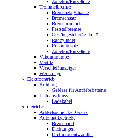
Zubehör/Einzelteile
Trommelbremse
Bremsbelag/-backe
Bremsensatz
Bremstrommel
Feststellbremse
Gestängesteller/-zubehör
Radzylinder
Reparatursatz
Zubehör/Einzelteile
Vakuumpumpe
Ventile
Verschleißanzeiger
Werkzeuge
Elektroantrieb
Kühlung
Gebläse für Antriebsbatterie
Ladeanschluss
Ladekabel
Getriebe
Artikelsuche über Grafik
Automatikgetriebe
Bremsband
Dichtungen
Drehmomentwandler