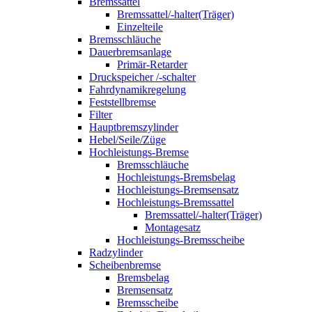
Bremssattel
Bremssattel/-halter(Träger)
Einzelteile
Bremsschläuche
Dauerbremsanlage
Primär-Retarder
Druckspeicher /-schalter
Fahrdynamikregelung
Feststellbremse
Filter
Hauptbremszylinder
Hebel/Seile/Züge
Hochleistungs-Bremse
Bremsschläuche
Hochleistungs-Bremsbelag
Hochleistungs-Bremsensatz
Hochleistungs-Bremssattel
Bremssattel/-halter(Träger)
Montagesatz
Hochleistungs-Bremsscheibe
Radzylinder
Scheibenbremse
Bremsbelag
Bremsensatz
Bremsscheibe