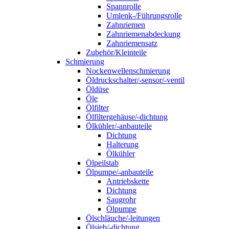
Spannrolle
Umlenk-/Führungsrolle
Zahnriemen
Zahnriemenabdeckung
Zahnriemensatz
Zubehör/Kleinteile
Schmierung
Nockenwellenschmierung
Öldruckschalter/-sensor/-ventil
Öldüse
Öle
Ölfilter
Ölfiltergehäuse/-dichtung
Ölkühler/-anbauteile
Dichtung
Halterung
Ölkühler
Ölpeilstab
Ölpumpe/-anbauteile
Antriebskette
Dichtung
Saugrohr
Ölpumpe
Ölschläuche/-leitungen
Ölsieb/-dichtung