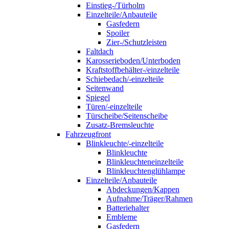
Einstieg-/Türholm
Einzelteile/Anbauteile
Gasfedern
Spoiler
Zier-/Schutzleisten
Faltdach
Karosserieboden/Unterboden
Kraftstoffbehälter-/einzelteile
Schiebedach/-einzelteile
Seitenwand
Spiegel
Türen/-einzelteile
Türscheibe/Seitenscheibe
Zusatz-Bremsleuchte
Fahrzeugfront
Blinkleuchte/-einzelteile
Blinkleuchte
Blinkleuchteneinzelteile
Blinkleuchtenglühlampe
Einzelteile/Anbauteile
Abdeckungen/Kappen
Aufnahme/Träger/Rahmen
Batteriehalter
Embleme
Gasfedern