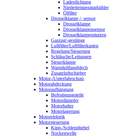
Laderdichtung
Niedertemperaturkühler
Ölfilter
Drosselklappe /- sensor
Drosselklappe
Drosselklappensensor
Drosselklappenstutzen
Gaszug/-gestänge
Luftfilter/Luftfilterkasten
Regelung/Steuerung
Schläuche/Leitungen
Steuerklappe
Warmluftfangblech
Zusatzluftschieber
Motor-/Unterfahrschutz
Motorabdeckung
Motoraufhängung
Befestigungsteile
Motordämpfer
Motorhalter
Motorlagerung
Motorelektrik
Motorsteuerung
Kipp-/Schlepphebel
Nockenwelle