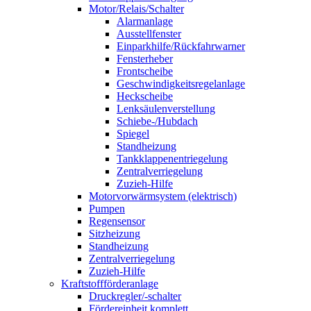
Motor/Relais/Schalter
Alarmanlage
Ausstellfenster
Einparkhilfe/Rückfahrwarner
Fensterheber
Frontscheibe
Geschwindigkeitsregelanlage
Heckscheibe
Lenksäulenverstellung
Schiebe-/Hubdach
Spiegel
Standheizung
Tankklappenentriegelung
Zentralverriegelung
Zuzieh-Hilfe
Motorvorwärmsystem (elektrisch)
Pumpen
Regensensor
Sitzheizung
Standheizung
Zentralverriegelung
Zuzieh-Hilfe
Kraftstoffförderanlage
Druckregler/-schalter
Fördereinheit komplett