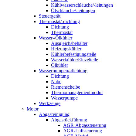
Kühlwasserschläuche/-leitungen
Ölschläuche/-leitungen
Steuergerät
Thermostat/-dichtung
Dichtung
Thermostat
Wasser-/Ölkühler
Ausgleichsbehälter
Heizungskühler
Kühlerbefestigungsteile
Wasserkühler/Einzelteile
Ölkühler
Wasserpumpen/-dichtung
Dichtung
Nabe
Riemenscheibe
Thermomanagementmodul
Wasserpumpe
Werkzeuge
Motor
Abgasreinigung
Abgasrückführung
AGR-Abgassteuerung
AGR-Luftsteuerung