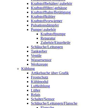
Kraftstoffbehälter/-zubehör
Kraftstofffilter/-gehäuse
Kraftstoffhahn/Betätigung
Kraftstoffkühler
Kraftstoffvorwärmer
Pulsationsdämpfer
Pumpe/-zubehör
Kraftstoffpumpe
Reparatur
Zubehör/Einzelteile
Schläuche/Leitungen
Tankgeber
Ventile
Wassersensor
Werkzeuge
Kühlung
Artikelsuche über Grafik
Frostschutz
Kühlmodul
Luftkühlung
Lüfter
Relais
Schalter/Sensor
Schläuche/Leitungen/Flansche
Flansche