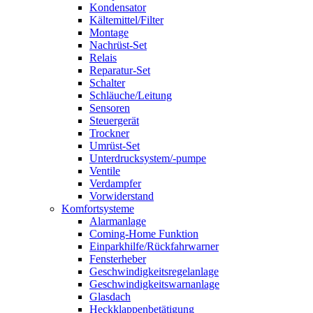
Kondensator
Kältemittel/Filter
Montage
Nachrüst-Set
Relais
Reparatur-Set
Schalter
Schläuche/Leitung
Sensoren
Steuergerät
Trockner
Umrüst-Set
Unterdrucksystem/-pumpe
Ventile
Verdampfer
Vorwiderstand
Komfortsysteme
Alarmanlage
Coming-Home Funktion
Einparkhilfe/Rückfahrwarner
Fensterheber
Geschwindigkeitsregelanlage
Geschwindigkeitswarnanlage
Glasdach
Heckklappenbetätigung