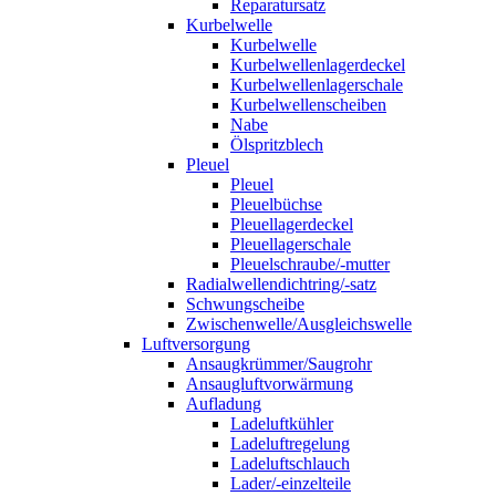
Reparatursatz
Kurbelwelle
Kurbelwelle
Kurbelwellenlagerdeckel
Kurbelwellenlagerschale
Kurbelwellenscheiben
Nabe
Ölspritzblech
Pleuel
Pleuel
Pleuelbüchse
Pleuellagerdeckel
Pleuellagerschale
Pleuelschraube/-mutter
Radialwellendichtring/-satz
Schwungscheibe
Zwischenwelle/Ausgleichswelle
Luftversorgung
Ansaugkrümmer/Saugrohr
Ansaugluftvorwärmung
Aufladung
Ladeluftkühler
Ladeluftregelung
Ladeluftschlauch
Lader/-einzelteile