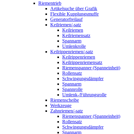
Riementrieb
Artikelsuche über Grafik
Flexible Kupplungsmuffe
Generatorfreilauf
Keilriemen/-satz
Keilriemen
Keilriemensatz
Spannarm
Umlenkrolle
Keilrippenriemen/-satz
Keilrippenriemen
Keilrippenriemensatz
Riemenspanner (Spanneinheit)
Rollensatz
Schwingungsdämpfer
Spannarm
Spannrolle
Umlenk-/Führungsrolle
Riemenscheibe
Werkzeuge
Zahnriemen/-satz
Riemenspanner (Spanneinheit)
Rollensatz
Schwingungsdämpfer
Spannarm