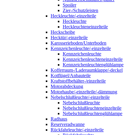
Spoiler
Zier-/Schutzleisten
Heckleuchte/-einzelteile
Heckleuchte
Heckleuchteneinzelteile
Heckscheibe
Hecktür/-einzelteile
Karosserieboden/Unterboden
Kennzeichenleuchte/-einzelteile
Kennzeichenleuchte
Kennzeichenleuchteneinzelteile
Kennzeichenleuchtenglühlampe
Kofferraum-/Laderaumklappe/-deckel
Kotflügel/Anbauteile
Kraftstoffbehälter-/einzelteile
Motorabdeckung
Motorhaube/-einzelteile/-dämmung
Nebelschlußleuchte/-einzelteile
Nebelschlußleuchte
Nebelschlußleuchteneinzelteile
Nebelschlußleuchtenglühlampe
Radhaus
Reserveradwanne
Rückfahrleuchte/-einzelteile