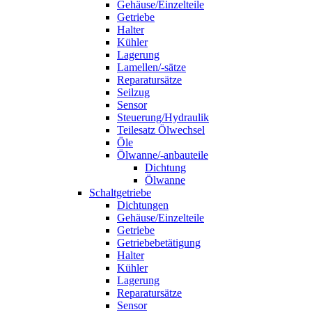
Gehäuse/Einzelteile
Getriebe
Halter
Kühler
Lagerung
Lamellen/-sätze
Reparatursätze
Seilzug
Sensor
Steuerung/Hydraulik
Teilesatz Ölwechsel
Öle
Ölwanne/-anbauteile
Dichtung
Ölwanne
Schaltgetriebe
Dichtungen
Gehäuse/Einzelteile
Getriebe
Getriebebetätigung
Halter
Kühler
Lagerung
Reparatursätze
Sensor