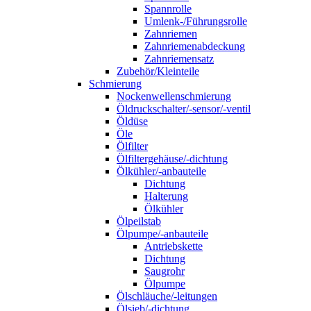
Spannrolle
Umlenk-/Führungsrolle
Zahnriemen
Zahnriemenabdeckung
Zahnriemensatz
Zubehör/Kleinteile
Schmierung
Nockenwellenschmierung
Öldruckschalter/-sensor/-ventil
Öldüse
Öle
Ölfilter
Ölfiltergehäuse/-dichtung
Ölkühler/-anbauteile
Dichtung
Halterung
Ölkühler
Ölpeilstab
Ölpumpe/-anbauteile
Antriebskette
Dichtung
Saugrohr
Ölpumpe
Ölschläuche/-leitungen
Ölsieb/-dichtung