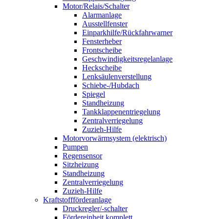
Motor/Relais/Schalter
Alarmanlage
Ausstellfenster
Einparkhilfe/Rückfahrwarner
Fensterheber
Frontscheibe
Geschwindigkeitsregelanlage
Heckscheibe
Lenksäulenverstellung
Schiebe-/Hubdach
Spiegel
Standheizung
Tankklappenentriegelung
Zentralverriegelung
Zuzieh-Hilfe
Motorvorwärmsystem (elektrisch)
Pumpen
Regensensor
Sitzheizung
Standheizung
Zentralverriegelung
Zuzieh-Hilfe
Kraftstoffförderanlage
Druckregler/-schalter
Fördereinheit komplett