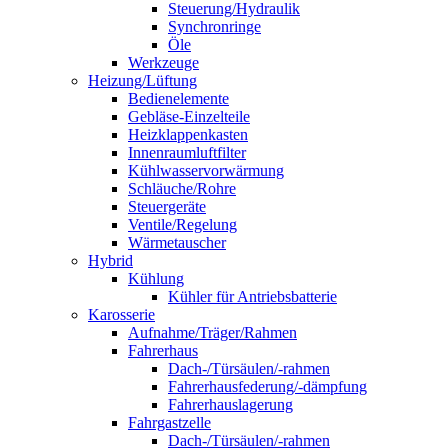
Steuerung/Hydraulik
Synchronringe
Öle
Werkzeuge
Heizung/Lüftung
Bedienelemente
Gebläse-Einzelteile
Heizklappenkasten
Innenraumluftfilter
Kühlwasservorwärmung
Schläuche/Rohre
Steuergeräte
Ventile/Regelung
Wärmetauscher
Hybrid
Kühlung
Kühler für Antriebsbatterie
Karosserie
Aufnahme/Träger/Rahmen
Fahrerhaus
Dach-/Türsäulen/-rahmen
Fahrerhausfederung/-dämpfung
Fahrerhauslagerung
Fahrgastzelle
Dach-/Türsäulen/-rahmen