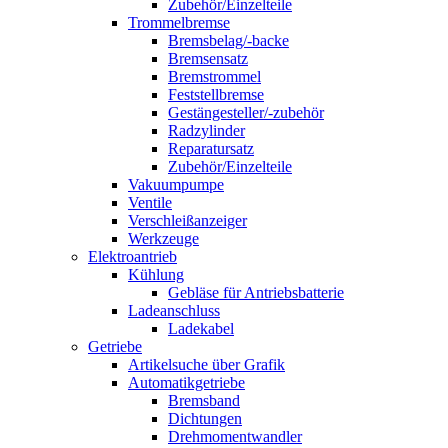
Zubehör/Einzelteile
Trommelbremse
Bremsbelag/-backe
Bremsensatz
Bremstrommel
Feststellbremse
Gestängesteller/-zubehör
Radzylinder
Reparatursatz
Zubehör/Einzelteile
Vakuumpumpe
Ventile
Verschleißanzeiger
Werkzeuge
Elektroantrieb
Kühlung
Gebläse für Antriebsbatterie
Ladeanschluss
Ladekabel
Getriebe
Artikelsuche über Grafik
Automatikgetriebe
Bremsband
Dichtungen
Drehmomentwandler