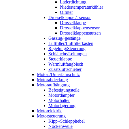
Laderdichtung
Niedertemperaturkühler
Ölfilter
Drosselklappe /- sensor
Drosselklappe
Drosselklappensensor
Drosselklappenstutzen
Gaszug/-gestänge
Luftfilter/Luftfilterkasten
Regelung/Steuerung
Schläuche/Leitungen
Steuerklappe
Warmluftfangblech
Zusatzluftschieber
Motor-/Unterfahrschutz
Motorabdeckung
Motoraufhängung
Befestigungsteile
Motordämpfer
Motorhalter
Motorlagerung
Motorelektrik
Motorsteuerung
Kipp-/Schlepphebel
Nockenwelle