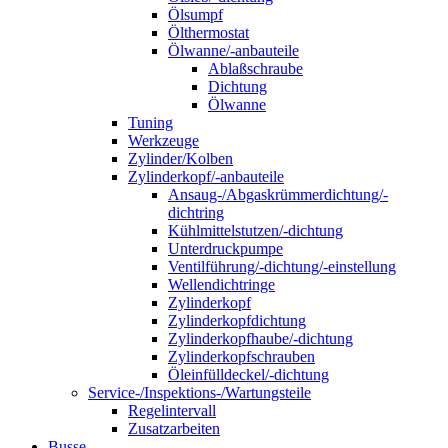
Ölsumpf
Ölthermostat
Ölwanne/-anbauteile
Ablaßschraube
Dichtung
Ölwanne
Tuning
Werkzeuge
Zylinder/Kolben
Zylinderkopf/-anbauteile
Ansaug-/Abgaskrümmerdichtung/-
dichtring
Kühlmittelstutzen/-dichtung
Unterdruckpumpe
Ventilführung/-dichtung/-einstellung
Wellendichtringe
Zylinderkopf
Zylinderkopfdichtung
Zylinderkopfhaube/-dichtung
Zylinderkopfschrauben
Öleinfülldeckel/-dichtung
Service-/Inspektions-/Wartungsteile
Regelintervall
Zusatzarbeiten
Busse