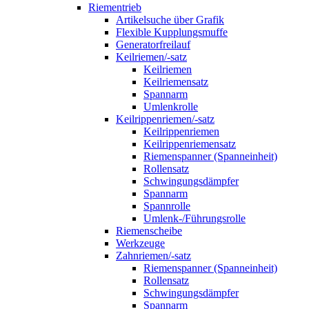
Riementrieb
Artikelsuche über Grafik
Flexible Kupplungsmuffe
Generatorfreilauf
Keilriemen/-satz
Keilriemen
Keilriemensatz
Spannarm
Umlenkrolle
Keilrippenriemen/-satz
Keilrippenriemen
Keilrippenriemensatz
Riemenspanner (Spanneinheit)
Rollensatz
Schwingungsdämpfer
Spannarm
Spannrolle
Umlenk-/Führungsrolle
Riemenscheibe
Werkzeuge
Zahnriemen/-satz
Riemenspanner (Spanneinheit)
Rollensatz
Schwingungsdämpfer
Spannarm