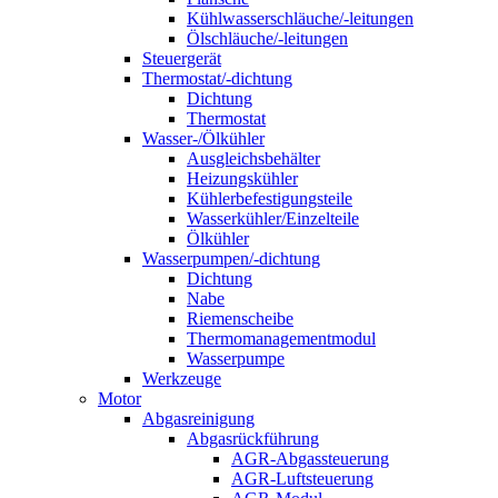
Kühlwasserschläuche/-leitungen
Ölschläuche/-leitungen
Steuergerät
Thermostat/-dichtung
Dichtung
Thermostat
Wasser-/Ölkühler
Ausgleichsbehälter
Heizungskühler
Kühlerbefestigungsteile
Wasserkühler/Einzelteile
Ölkühler
Wasserpumpen/-dichtung
Dichtung
Nabe
Riemenscheibe
Thermomanagementmodul
Wasserpumpe
Werkzeuge
Motor
Abgasreinigung
Abgasrückführung
AGR-Abgassteuerung
AGR-Luftsteuerung