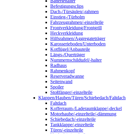
Batteriehalter
Befestigungsclips
Dach-/Türsäulen/-rahmen
Einstieg-/Türholm
Fahrzeugrahmen/-einzelteile
Frontverkleidung/Frontgrill
Heckverkleidung
Hilfsrahmen/Aggregateträger
Karosserieboden/Unterboden
Kotflügel/Anbauteile
Längs-/Querträger
Nummernschildtafel/-halter
Radhaus
Rahmenkopf
Reserveradwanne
Seitenwand
Spoiler
Stoßfänger/-einzelteile
Klappen/Hauben/Türen/Schiebedach/Faltdach
Faltdach
Kofferraum-/Laderaumklappe/-deckel
Motorhaube/-einzelteile/-dämmung
Schiebedach/-einzelteile
Tankklappe/-einzelteile
Türen/-einzelteile