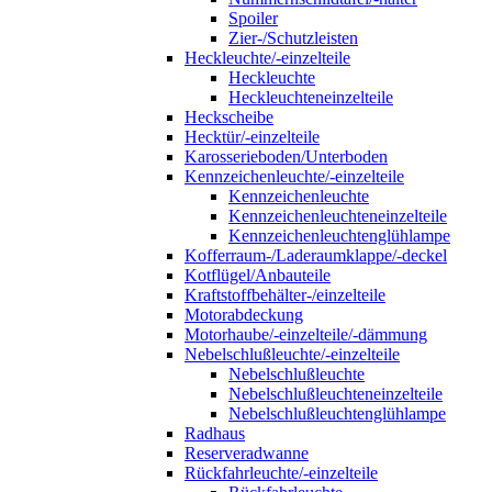
Spoiler
Zier-/Schutzleisten
Heckleuchte/-einzelteile
Heckleuchte
Heckleuchteneinzelteile
Heckscheibe
Hecktür/-einzelteile
Karosserieboden/Unterboden
Kennzeichenleuchte/-einzelteile
Kennzeichenleuchte
Kennzeichenleuchteneinzelteile
Kennzeichenleuchtenglühlampe
Kofferraum-/Laderaumklappe/-deckel
Kotflügel/Anbauteile
Kraftstoffbehälter-/einzelteile
Motorabdeckung
Motorhaube/-einzelteile/-dämmung
Nebelschlußleuchte/-einzelteile
Nebelschlußleuchte
Nebelschlußleuchteneinzelteile
Nebelschlußleuchtenglühlampe
Radhaus
Reserveradwanne
Rückfahrleuchte/-einzelteile