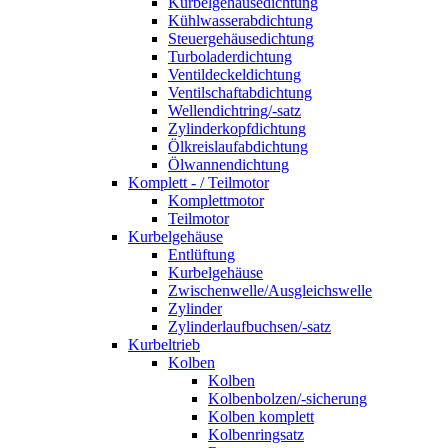
Kurbelgehäusedichtung
Kühlwasserabdichtung
Steuergehäusedichtung
Turboladerdichtung
Ventildeckeldichtung
Ventilschaftabdichtung
Wellendichtring/-satz
Zylinderkopfdichtung
Ölkreislaufabdichtung
Ölwannendichtung
Komplett - / Teilmotor
Komplettmotor
Teilmotor
Kurbelgehäuse
Entlüftung
Kurbelgehäuse
Zwischenwelle/Ausgleichswelle
Zylinder
Zylinderlaufbuchsen/-satz
Kurbeltrieb
Kolben
Kolben
Kolbenbolzen/-sicherung
Kolben komplett
Kolbenringsatz