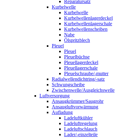
Reparatursatz
Kurbelwelle
Kurbelwelle
Kurbelwellenlagerdeckel
Kurbelwellenlagerschale
Kurbelwellenscheiben
Nabe
Ölspritzblech
Pleuel
Pleuel
Pleuelbüchse
Pleuellagerdeckel
Pleuellagerschale
Pleuelschraube/-mutter
Radialwellendichtring/-satz
Schwungscheibe
Zwischenwelle/Ausgleichswelle
Luftversorgung
Ansaugkrümmer/Saugrohr
Ansaugluftvorwärmung
Aufladung
Ladeluftkühler
Ladeluftregelung
Ladeluftschlauch
Lader/-einzelteile