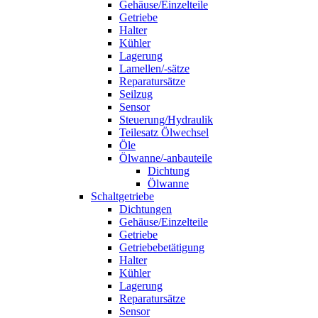
Gehäuse/Einzelteile
Getriebe
Halter
Kühler
Lagerung
Lamellen/-sätze
Reparatursätze
Seilzug
Sensor
Steuerung/Hydraulik
Teilesatz Ölwechsel
Öle
Ölwanne/-anbauteile
Dichtung
Ölwanne
Schaltgetriebe
Dichtungen
Gehäuse/Einzelteile
Getriebe
Getriebebetätigung
Halter
Kühler
Lagerung
Reparatursätze
Sensor