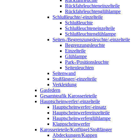
Rückfahrleuchte
Rückfahrleuchteneinzelteile
Rückfahrleuchtenglühlampe
Schlußleuchte/-einzelteile
Schlußleuchte
Schlußleuchteneinzelteile
Schlußleuchtenglühlampe
Seiten-/Begrenzungsleuchte/-einzelteile
Begrenzungsleuchte
Einzelteile
Glühlampe
Park-/Positionsleuchte
Seitenleuchten
Seitenwand
Stoßfänger/-einzelteile
Verkleidung
Gasfedern
Gesamtgrafik Karosserieteile
Hauptscheinwerfer/-einzelteile
Hauptscheinwerfer/-einsatz
Hauptscheinwerfereinzelteile
Hauptscheinwerferglühlampe
Klappscheinwerfer
Karosserieteile/Kotflügel/Stoßfänger
Abdeckungen/Kappen