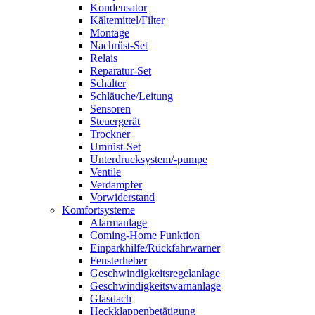
Kondensator
Kältemittel/Filter
Montage
Nachrüst-Set
Relais
Reparatur-Set
Schalter
Schläuche/Leitung
Sensoren
Steuergerät
Trockner
Umrüst-Set
Unterdrucksystem/-pumpe
Ventile
Verdampfer
Vorwiderstand
Komfortsysteme
Alarmanlage
Coming-Home Funktion
Einparkhilfe/Rückfahrwarner
Fensterheber
Geschwindigkeitsregelanlage
Geschwindigkeitswarnanlage
Glasdach
Heckklappenbetätigung