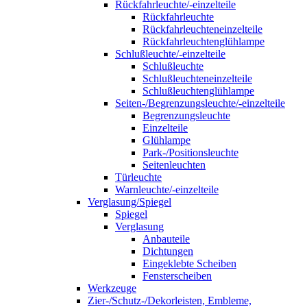
Rückfahrleuchte/-einzelteile
Rückfahrleuchte
Rückfahrleuchteneinzelteile
Rückfahrleuchtenglühlampe
Schlußleuchte/-einzelteile
Schlußleuchte
Schlußleuchteneinzelteile
Schlußleuchtenglühlampe
Seiten-/Begrenzungsleuchte/-einzelteile
Begrenzungsleuchte
Einzelteile
Glühlampe
Park-/Positionsleuchte
Seitenleuchten
Türleuchte
Warnleuchte/-einzelteile
Verglasung/Spiegel
Spiegel
Verglasung
Anbauteile
Dichtungen
Eingeklebte Scheiben
Fensterscheiben
Werkzeuge
Zier-/Schutz-/Dekorleisten, Embleme,