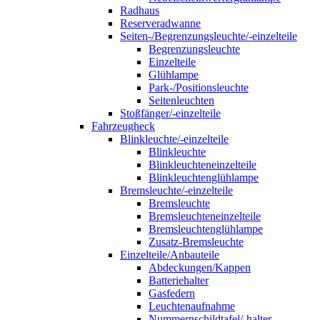
Radhaus
Reserveradwanne
Seiten-/Begrenzungsleuchte/-einzelteile
Begrenzungsleuchte
Einzelteile
Glühlampe
Park-/Positionsleuchte
Seitenleuchten
Stoßfänger/-einzelteile
Fahrzeugheck
Blinkleuchte/-einzelteile
Blinkleuchte
Blinkleuchteneinzelteile
Blinkleuchtenglühlampe
Bremsleuchte/-einzelteile
Bremsleuchte
Bremsleuchteneinzelteile
Bremsleuchtenglühlampe
Zusatz-Bremsleuchte
Einzelteile/Anbauteile
Abdeckungen/Kappen
Batteriehalter
Gasfedern
Leuchtenaufnahme
Nummernschildtafel/-halter