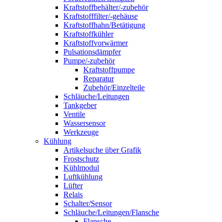
Kraftstoffbehälter/-zubehör
Kraftstofffilter/-gehäuse
Kraftstoffhahn/Betätigung
Kraftstoffkühler
Kraftstoffvorwärmer
Pulsationsdämpfer
Pumpe/-zubehör
Kraftstoffpumpe
Reparatur
Zubehör/Einzelteile
Schläuche/Leitungen
Tankgeber
Ventile
Wassersensor
Werkzeuge
Kühlung
Artikelsuche über Grafik
Frostschutz
Kühlmodul
Luftkühlung
Lüfter
Relais
Schalter/Sensor
Schläuche/Leitungen/Flansche
Flansche