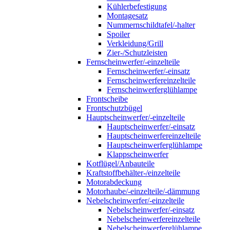
Kühlerbefestigung
Montagesatz
Nummernschildtafel/-halter
Spoiler
Verkleidung/Grill
Zier-/Schutzleisten
Fernscheinwerfer/-einzelteile
Fernscheinwerfer/-einsatz
Fernscheinwerfereinzelteile
Fernscheinwerferglühlampe
Frontscheibe
Frontschutzbügel
Hauptscheinwerfer/-einzelteile
Hauptscheinwerfer/-einsatz
Hauptscheinwerfereinzelteile
Hauptscheinwerferglühlampe
Klappscheinwerfer
Kotflügel/Anbauteile
Kraftstoffbehälter-/einzelteile
Motorabdeckung
Motorhaube/-einzelteile/-dämmung
Nebelscheinwerfer/-einzelteile
Nebelscheinwerfer/-einsatz
Nebelscheinwerfereinzelteile
Nebelscheinwerferglühlampe