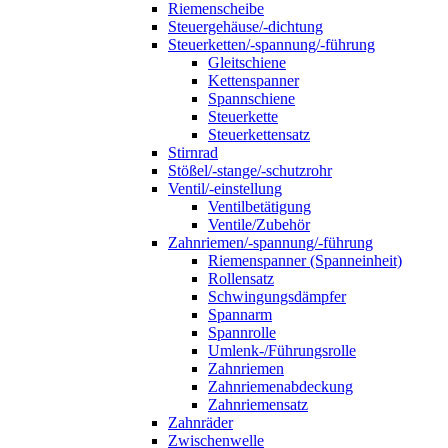
Riemenscheibe
Steuergehäuse/-dichtung
Steuerketten/-spannung/-führung
Gleitschiene
Kettenspanner
Spannschiene
Steuerkette
Steuerkettensatz
Stirnrad
Stößel/-stange/-schutzrohr
Ventil/-einstellung
Ventilbetätigung
Ventile/Zubehör
Zahnriemen/-spannung/-führung
Riemenspanner (Spanneinheit)
Rollensatz
Schwingungsdämpfer
Spannarm
Spannrolle
Umlenk-/Führungsrolle
Zahnriemen
Zahnriemenabdeckung
Zahnriemensatz
Zahnräder
Zwischenwelle