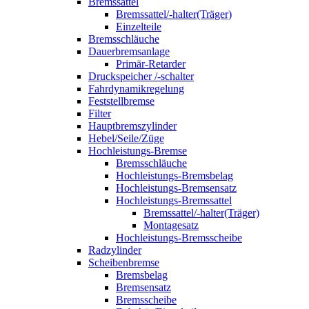
Bremssattel
Bremssattel/-halter(Träger)
Einzelteile
Bremsschläuche
Dauerbremsanlage
Primär-Retarder
Druckspeicher /-schalter
Fahrdynamikregelung
Feststellbremse
Filter
Hauptbremszylinder
Hebel/Seile/Züge
Hochleistungs-Bremse
Bremsschläuche
Hochleistungs-Bremsbelag
Hochleistungs-Bremsensatz
Hochleistungs-Bremssattel
Bremssattel/-halter(Träger)
Montagesatz
Hochleistungs-Bremsscheibe
Radzylinder
Scheibenbremse
Bremsbelag
Bremsensatz
Bremsscheibe