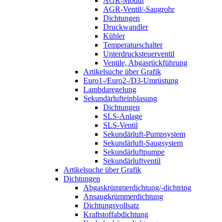
AGR-Modul
AGR-Ventil/-Saugrohr
Dichtungen
Druckwandler
Kühler
Temperaturschalter
Unterdrucksteuerventil
Ventile, Abgasrückführung
Artikelsuche über Grafik
Euro1-/Euro2-/D3-Umrüstung
Lambdaregelung
Sekundärlufteinblasung
Dichtungen
SLS-Anlage
SLS-Ventil
Sekundärluft-Pumpsystem
Sekundärluft-Saugsystem
Sekundärluftpumpe
Sekundärluftventil
Artikelsuche über Grafik
Dichtungen
Abgaskrümmerdichtung/-dichtring
Ansaugkrümmerdichtung
Dichtungsvollsatz
Kraftstoffabdichtung