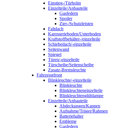
Einstieg-/Türholm
Einzelteile/Anbauteile
Gasfedern
Spoiler
Zier-/Schutzleisten
Faltdach
Karosserieboden/Unterboden
Kraftstoffbehälter-/einzelteile
Schiebedach/-einzelteile
Seitenwand
Spiegel
Türen/-einzelteile
Türscheibe/Seitenscheibe
Zusatz-Bremsleuchte
Fahrzeugfront
Blinkleuchte/-einzelteile
Blinkleuchte
Blinkleuchteneinzelteile
Blinkleuchtenglühlampe
Einzelteile/Anbauteile
Abdeckungen/Kappen
Aufnahme/Träger/Rahmen
Batteriehalter
Embleme
Gasfedern