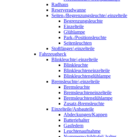
Radhaus
Reserveradwanne
Seiten-/Begrenzungsleuchte/-einzelteile
Begrenzungsleuchte
Einzelteile
Glühlampe
Park-/Positionsleuchte
Seitenleuchten
Stoßfänger/-einzelteile
Fahrzeugheck
Blinkleuchte/-einzelteile
Blinkleuchte
Blinkleuchteneinzelteile
Blinkleuchtenglühlampe
Bremsleuchte/-einzelteile
Bremsleuchte
Bremsleuchteneinzelteile
Bremsleuchtenglühlampe
Zusatz-Bremsleuchte
Einzelteile/Anbauteile
Abdeckungen/Kappen
Batteriehalter
Gasfedern
Leuchtenaufnahme
Nummernschildtafel/-halter