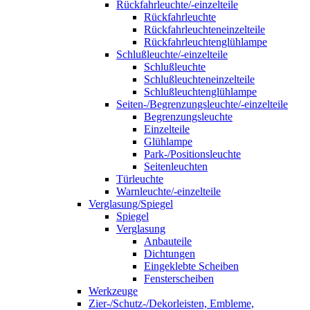
Rückfahrleuchte/-einzelteile
Rückfahrleuchte
Rückfahrleuchteneinzelteile
Rückfahrleuchtenglühlampe
Schlußleuchte/-einzelteile
Schlußleuchte
Schlußleuchteneinzelteile
Schlußleuchtenglühlampe
Seiten-/Begrenzungsleuchte/-einzelteile
Begrenzungsleuchte
Einzelteile
Glühlampe
Park-/Positionsleuchte
Seitenleuchten
Türleuchte
Warnleuchte/-einzelteile
Verglasung/Spiegel
Spiegel
Verglasung
Anbauteile
Dichtungen
Eingeklebte Scheiben
Fensterscheiben
Werkzeuge
Zier-/Schutz-/Dekorleisten, Embleme,