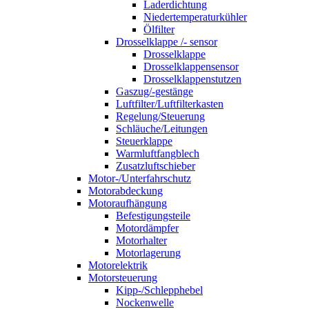
Laderdichtung
Niedertemperaturkühler
Ölfilter
Drosselklappe /- sensor
Drosselklappe
Drosselklappensensor
Drosselklappenstutzen
Gaszug/-gestänge
Luftfilter/Luftfilterkasten
Regelung/Steuerung
Schläuche/Leitungen
Steuerklappe
Warmluftfangblech
Zusatzluftschieber
Motor-/Unterfahrschutz
Motorabdeckung
Motoraufhängung
Befestigungsteile
Motordämpfer
Motorhalter
Motorlagerung
Motorelektrik
Motorsteuerung
Kipp-/Schlepphebel
Nockenwelle