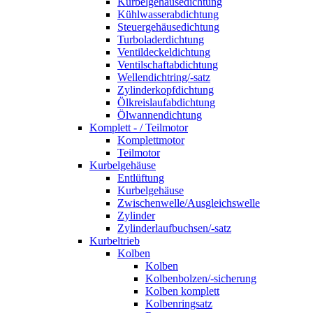
Kurbelgehäusedichtung
Kühlwasserabdichtung
Steuergehäusedichtung
Turboladerdichtung
Ventildeckeldichtung
Ventilschaftabdichtung
Wellendichtring/-satz
Zylinderkopfdichtung
Ölkreislaufabdichtung
Ölwannendichtung
Komplett - / Teilmotor
Komplettmotor
Teilmotor
Kurbelgehäuse
Entlüftung
Kurbelgehäuse
Zwischenwelle/Ausgleichswelle
Zylinder
Zylinderlaufbuchsen/-satz
Kurbeltrieb
Kolben
Kolben
Kolbenbolzen/-sicherung
Kolben komplett
Kolbenringsatz