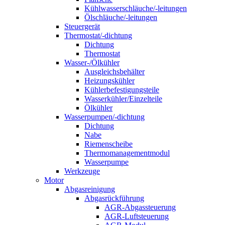
Kühlwasserschläuche/-leitungen
Ölschläuche/-leitungen
Steuergerät
Thermostat/-dichtung
Dichtung
Thermostat
Wasser-/Ölkühler
Ausgleichsbehälter
Heizungskühler
Kühlerbefestigungsteile
Wasserkühler/Einzelteile
Ölkühler
Wasserpumpen/-dichtung
Dichtung
Nabe
Riemenscheibe
Thermomanagementmodul
Wasserpumpe
Werkzeuge
Motor
Abgasreinigung
Abgasrückführung
AGR-Abgassteuerung
AGR-Luftsteuerung