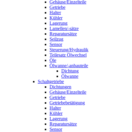
Gehäuse/Einzelteile
Getriebe
Halter
Kühler
Lagerung
Lamellen/-sätze
Reparatursätze
Seilzug
Sensor
Steuerung/Hydraulik
Teilesatz Ölwechsel
Öle
Ölwanne/-anbauteile
Dichtung
Ölwanne
Schaltgetriebe
Dichtungen
Gehäuse/Einzelteile
Getriebe
Getriebebetätigung
Halter
Kühler
Lagerung
Reparatursätze
Sensor