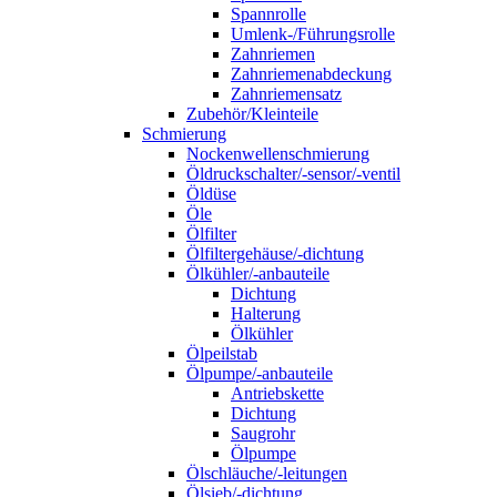
Spannrolle
Umlenk-/Führungsrolle
Zahnriemen
Zahnriemenabdeckung
Zahnriemensatz
Zubehör/Kleinteile
Schmierung
Nockenwellenschmierung
Öldruckschalter/-sensor/-ventil
Öldüse
Öle
Ölfilter
Ölfiltergehäuse/-dichtung
Ölkühler/-anbauteile
Dichtung
Halterung
Ölkühler
Ölpeilstab
Ölpumpe/-anbauteile
Antriebskette
Dichtung
Saugrohr
Ölpumpe
Ölschläuche/-leitungen
Ölsieb/-dichtung