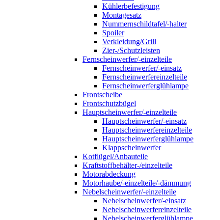
Kühlerbefestigung
Montagesatz
Nummernschildtafel/-halter
Spoiler
Verkleidung/Grill
Zier-/Schutzleisten
Fernscheinwerfer/-einzelteile
Fernscheinwerfer/-einsatz
Fernscheinwerfereinzelteile
Fernscheinwerferglühlampe
Frontscheibe
Frontschutzbügel
Hauptscheinwerfer/-einzelteile
Hauptscheinwerfer/-einsatz
Hauptscheinwerfereinzelteile
Hauptscheinwerferglühlampe
Klappscheinwerfer
Kotflügel/Anbauteile
Kraftstoffbehälter-/einzelteile
Motorabdeckung
Motorhaube/-einzelteile/-dämmung
Nebelscheinwerfer/-einzelteile
Nebelscheinwerfer/-einsatz
Nebelscheinwerfereinzelteile
Nebelscheinwerferglühlampe