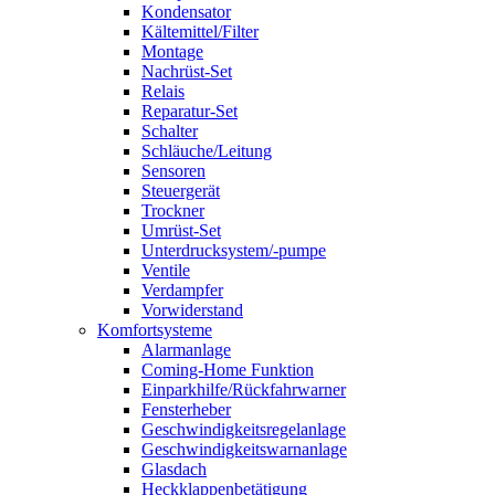
Kondensator
Kältemittel/Filter
Montage
Nachrüst-Set
Relais
Reparatur-Set
Schalter
Schläuche/Leitung
Sensoren
Steuergerät
Trockner
Umrüst-Set
Unterdrucksystem/-pumpe
Ventile
Verdampfer
Vorwiderstand
Komfortsysteme
Alarmanlage
Coming-Home Funktion
Einparkhilfe/Rückfahrwarner
Fensterheber
Geschwindigkeitsregelanlage
Geschwindigkeitswarnanlage
Glasdach
Heckklappenbetätigung