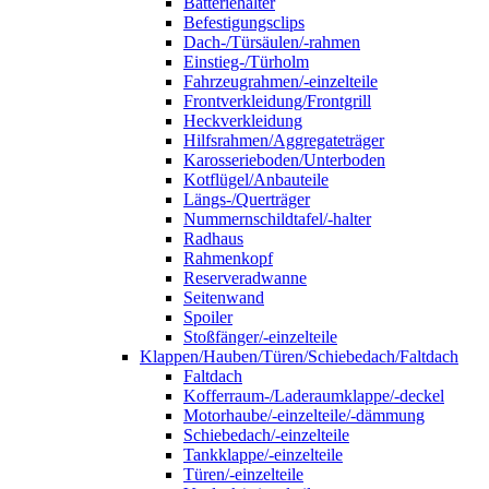
Batteriehalter
Befestigungsclips
Dach-/Türsäulen/-rahmen
Einstieg-/Türholm
Fahrzeugrahmen/-einzelteile
Frontverkleidung/Frontgrill
Heckverkleidung
Hilfsrahmen/Aggregateträger
Karosserieboden/Unterboden
Kotflügel/Anbauteile
Längs-/Querträger
Nummernschildtafel/-halter
Radhaus
Rahmenkopf
Reserveradwanne
Seitenwand
Spoiler
Stoßfänger/-einzelteile
Klappen/Hauben/Türen/Schiebedach/Faltdach
Faltdach
Kofferraum-/Laderaumklappe/-deckel
Motorhaube/-einzelteile/-dämmung
Schiebedach/-einzelteile
Tankklappe/-einzelteile
Türen/-einzelteile