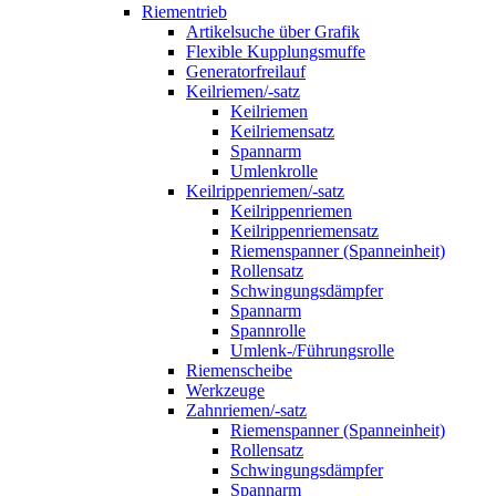
Riementrieb
Artikelsuche über Grafik
Flexible Kupplungsmuffe
Generatorfreilauf
Keilriemen/-satz
Keilriemen
Keilriemensatz
Spannarm
Umlenkrolle
Keilrippenriemen/-satz
Keilrippenriemen
Keilrippenriemensatz
Riemenspanner (Spanneinheit)
Rollensatz
Schwingungsdämpfer
Spannarm
Spannrolle
Umlenk-/Führungsrolle
Riemenscheibe
Werkzeuge
Zahnriemen/-satz
Riemenspanner (Spanneinheit)
Rollensatz
Schwingungsdämpfer
Spannarm