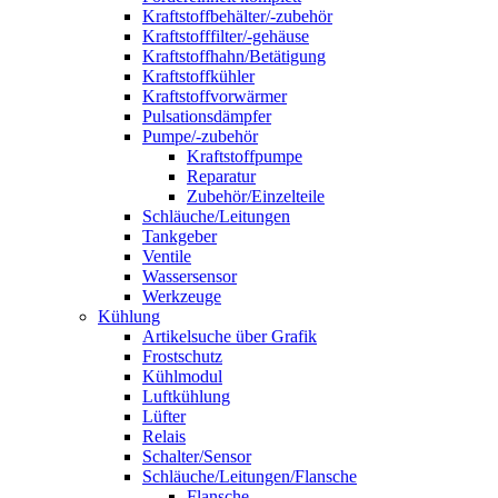
Kraftstoffbehälter/-zubehör
Kraftstofffilter/-gehäuse
Kraftstoffhahn/Betätigung
Kraftstoffkühler
Kraftstoffvorwärmer
Pulsationsdämpfer
Pumpe/-zubehör
Kraftstoffpumpe
Reparatur
Zubehör/Einzelteile
Schläuche/Leitungen
Tankgeber
Ventile
Wassersensor
Werkzeuge
Kühlung
Artikelsuche über Grafik
Frostschutz
Kühlmodul
Luftkühlung
Lüfter
Relais
Schalter/Sensor
Schläuche/Leitungen/Flansche
Flansche