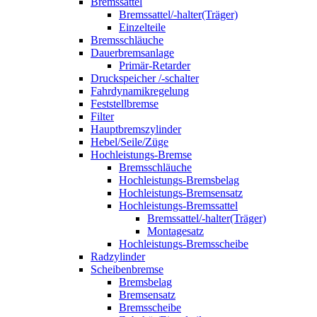
Bremssattel
Bremssattel/-halter(Träger)
Einzelteile
Bremsschläuche
Dauerbremsanlage
Primär-Retarder
Druckspeicher /-schalter
Fahrdynamikregelung
Feststellbremse
Filter
Hauptbremszylinder
Hebel/Seile/Züge
Hochleistungs-Bremse
Bremsschläuche
Hochleistungs-Bremsbelag
Hochleistungs-Bremsensatz
Hochleistungs-Bremssattel
Bremssattel/-halter(Träger)
Montagesatz
Hochleistungs-Bremsscheibe
Radzylinder
Scheibenbremse
Bremsbelag
Bremsensatz
Bremsscheibe