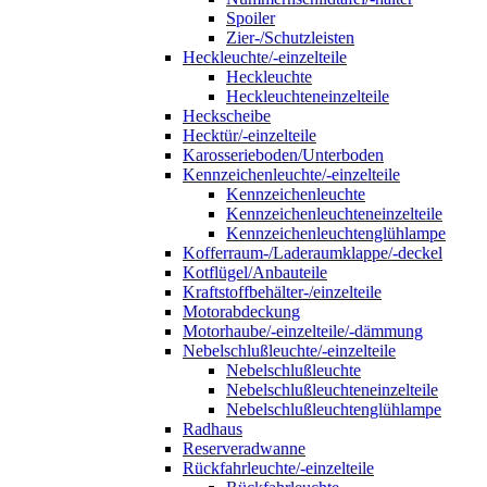
Spoiler
Zier-/Schutzleisten
Heckleuchte/-einzelteile
Heckleuchte
Heckleuchteneinzelteile
Heckscheibe
Hecktür/-einzelteile
Karosserieboden/Unterboden
Kennzeichenleuchte/-einzelteile
Kennzeichenleuchte
Kennzeichenleuchteneinzelteile
Kennzeichenleuchtenglühlampe
Kofferraum-/Laderaumklappe/-deckel
Kotflügel/Anbauteile
Kraftstoffbehälter-/einzelteile
Motorabdeckung
Motorhaube/-einzelteile/-dämmung
Nebelschlußleuchte/-einzelteile
Nebelschlußleuchte
Nebelschlußleuchteneinzelteile
Nebelschlußleuchtenglühlampe
Radhaus
Reserveradwanne
Rückfahrleuchte/-einzelteile