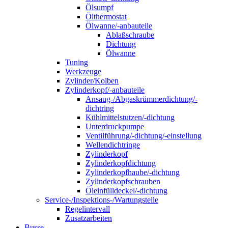
Ölsumpf
Ölthermostat
Ölwanne/-anbauteile
Ablaßschraube
Dichtung
Ölwanne
Tuning
Werkzeuge
Zylinder/Kolben
Zylinderkopf/-anbauteile
Ansaug-/Abgaskrümmerdichtung/-
dichtring
Kühlmittelstutzen/-dichtung
Unterdruckpumpe
Ventilführung/-dichtung/-einstellung
Wellendichtringe
Zylinderkopf
Zylinderkopfdichtung
Zylinderkopfhaube/-dichtung
Zylinderkopfschrauben
Öleinfülldeckel/-dichtung
Service-/Inspektions-/Wartungsteile
Regelintervall
Zusatzarbeiten
Busse