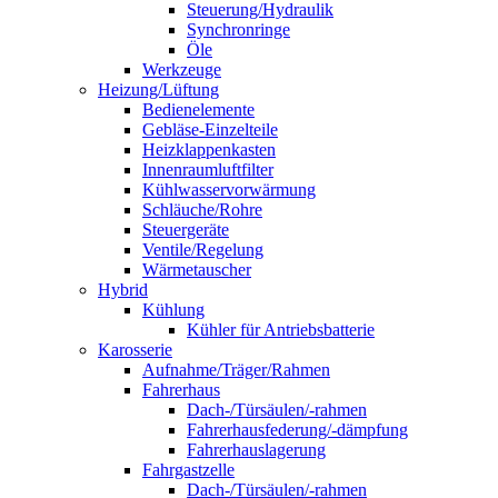
Steuerung/Hydraulik
Synchronringe
Öle
Werkzeuge
Heizung/Lüftung
Bedienelemente
Gebläse-Einzelteile
Heizklappenkasten
Innenraumluftfilter
Kühlwasservorwärmung
Schläuche/Rohre
Steuergeräte
Ventile/Regelung
Wärmetauscher
Hybrid
Kühlung
Kühler für Antriebsbatterie
Karosserie
Aufnahme/Träger/Rahmen
Fahrerhaus
Dach-/Türsäulen/-rahmen
Fahrerhausfederung/-dämpfung
Fahrerhauslagerung
Fahrgastzelle
Dach-/Türsäulen/-rahmen