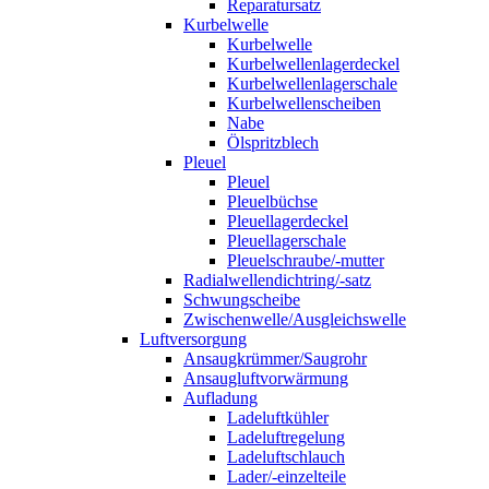
Reparatursatz
Kurbelwelle
Kurbelwelle
Kurbelwellenlagerdeckel
Kurbelwellenlagerschale
Kurbelwellenscheiben
Nabe
Ölspritzblech
Pleuel
Pleuel
Pleuelbüchse
Pleuellagerdeckel
Pleuellagerschale
Pleuelschraube/-mutter
Radialwellendichtring/-satz
Schwungscheibe
Zwischenwelle/Ausgleichswelle
Luftversorgung
Ansaugkrümmer/Saugrohr
Ansaugluftvorwärmung
Aufladung
Ladeluftkühler
Ladeluftregelung
Ladeluftschlauch
Lader/-einzelteile