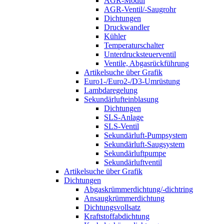
AGR-Modul
AGR-Ventil/-Saugrohr
Dichtungen
Druckwandler
Kühler
Temperaturschalter
Unterdrucksteuerventil
Ventile, Abgasrückführung
Artikelsuche über Grafik
Euro1-/Euro2-/D3-Umrüstung
Lambdaregelung
Sekundärlufteinblasung
Dichtungen
SLS-Anlage
SLS-Ventil
Sekundärluft-Pumpsystem
Sekundärluft-Saugsystem
Sekundärluftpumpe
Sekundärluftventil
Artikelsuche über Grafik
Dichtungen
Abgaskrümmerdichtung/-dichtring
Ansaugkrümmerdichtung
Dichtungsvollsatz
Kraftstoffabdichtung