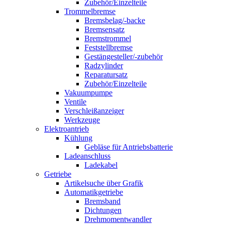
Zubehör/Einzelteile
Trommelbremse
Bremsbelag/-backe
Bremsensatz
Bremstrommel
Feststellbremse
Gestängesteller/-zubehör
Radzylinder
Reparatursatz
Zubehör/Einzelteile
Vakuumpumpe
Ventile
Verschleißanzeiger
Werkzeuge
Elektroantrieb
Kühlung
Gebläse für Antriebsbatterie
Ladeanschluss
Ladekabel
Getriebe
Artikelsuche über Grafik
Automatikgetriebe
Bremsband
Dichtungen
Drehmomentwandler