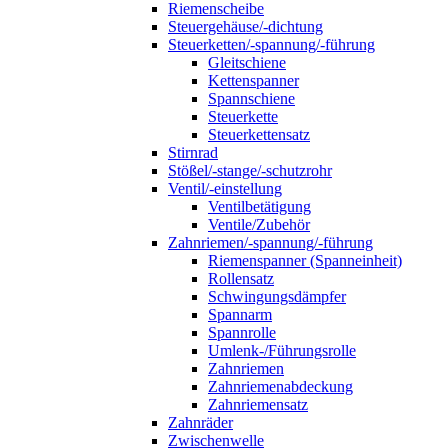
Riemenscheibe
Steuergehäuse/-dichtung
Steuerketten/-spannung/-führung
Gleitschiene
Kettenspanner
Spannschiene
Steuerkette
Steuerkettensatz
Stirnrad
Stößel/-stange/-schutzrohr
Ventil/-einstellung
Ventilbetätigung
Ventile/Zubehör
Zahnriemen/-spannung/-führung
Riemenspanner (Spanneinheit)
Rollensatz
Schwingungsdämpfer
Spannarm
Spannrolle
Umlenk-/Führungsrolle
Zahnriemen
Zahnriemenabdeckung
Zahnriemensatz
Zahnräder
Zwischenwelle