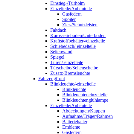
Einstieg-/Türholm
Einzelteile/Anbauteile
Gasfedern
Spoiler
Zier-/Schutzleisten
Faltdach
Karosserieboden/Unterboden
Kraftstoffbehälter-/einzelteile
Schiebedach/-einzelteile
Seitenwand
Spiegel
Türen/-einzelteile
Türscheibe/Seitenscheibe
Zusatz-Bremsleuchte
Fahrzeugfront
Blinkleuchte/-einzelteile
Blinkleuchte
Blinkleuchteneinzelteile
Blinkleuchtenglühlampe
Einzelteile/Anbauteile
Abdeckungen/Kappen
Aufnahme/Träger/Rahmen
Batteriehalter
Embleme
Gasfedern