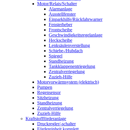
Motor/Relais/Schalter
Alarmanlage
Ausstellfenster
Einparkhilfe/Rückfahrwarner
Fensterheber
Frontscheibe
Geschwindigkeitsregelanlage
Heckscheibe
Lenksäulenverstellung
Schiebe-/Hubdach
Spiegel
Standheizung
Tankklappenentriegelung
Zentralverriegelung
Zuzieh-Hilfe
Motorvorwärmsystem (elektrisch)
Pumpen
Regensensor
Sitzheizung
Standheizung
Zentralverriegelung
Zuzieh-Hilfe
Kraftstoffförderanlage
Druckregler/-schalter
Fördereinheit komplett