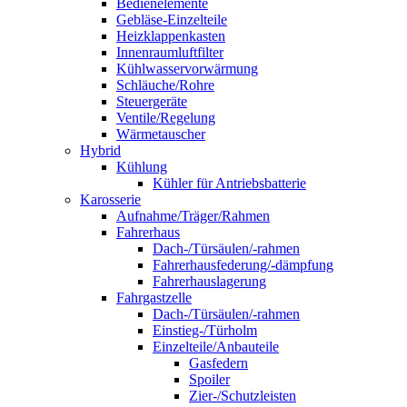
Bedienelemente
Gebläse-Einzelteile
Heizklappenkasten
Innenraumluftfilter
Kühlwasservorwärmung
Schläuche/Rohre
Steuergeräte
Ventile/Regelung
Wärmetauscher
Hybrid
Kühlung
Kühler für Antriebsbatterie
Karosserie
Aufnahme/Träger/Rahmen
Fahrerhaus
Dach-/Türsäulen/-rahmen
Fahrerhausfederung/-dämpfung
Fahrerhauslagerung
Fahrgastzelle
Dach-/Türsäulen/-rahmen
Einstieg-/Türholm
Einzelteile/Anbauteile
Gasfedern
Spoiler
Zier-/Schutzleisten