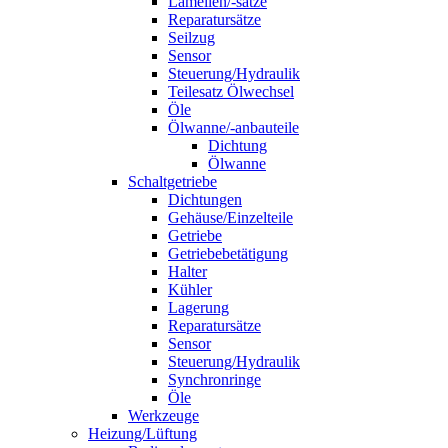
Lamellen/-sätze
Reparatursätze
Seilzug
Sensor
Steuerung/Hydraulik
Teilesatz Ölwechsel
Öle
Ölwanne/-anbauteile
Dichtung
Ölwanne
Schaltgetriebe
Dichtungen
Gehäuse/Einzelteile
Getriebe
Getriebebetätigung
Halter
Kühler
Lagerung
Reparatursätze
Sensor
Steuerung/Hydraulik
Synchronringe
Öle
Werkzeuge
Heizung/Lüftung