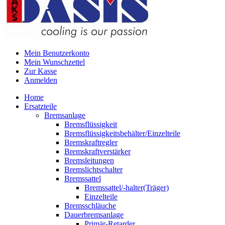
Mein Benutzerkonto
Mein Wunschzettel
Zur Kasse
Anmelden
Home
Ersatzteile
Bremsanlage
Bremsflüssigkeit
Bremsflüssigkeitsbehälter/Einzelteile
Bremskraftregler
Bremskraftverstärker
Bremsleitungen
Bremslichtschalter
Bremssattel
Bremssattel/-halter(Träger)
Einzelteile
Bremsschläuche
Dauerbremsanlage
Primär-Retarder