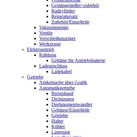
Gestängesteller/-zubehör
Radzylinder
Reparatursatz
Zubehör/Einzelteile
Vakuumpumpe
Ventile
Verschleißanzeiger
Werkzeuge
Elektroantrieb
Kühlung
Gebläse für Antriebsbatterie
Ladeanschluss
Ladekabel
Getriebe
Artikelsuche über Grafik
Automatikgetriebe
Bremsband
Dichtungen
Drehmomentwandler
Gehäuse/Einzelteile
Getriebe
Halter
Kühler
Lagerung