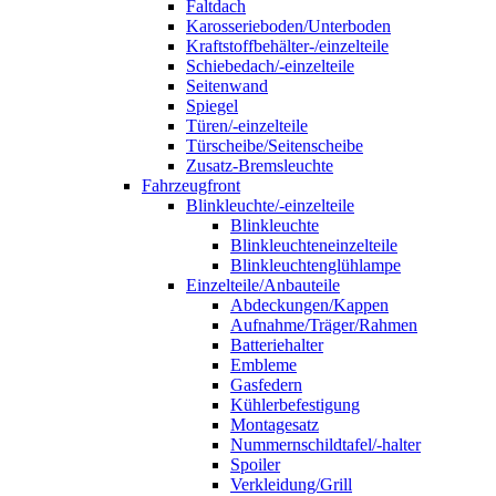
Faltdach
Karosserieboden/Unterboden
Kraftstoffbehälter-/einzelteile
Schiebedach/-einzelteile
Seitenwand
Spiegel
Türen/-einzelteile
Türscheibe/Seitenscheibe
Zusatz-Bremsleuchte
Fahrzeugfront
Blinkleuchte/-einzelteile
Blinkleuchte
Blinkleuchteneinzelteile
Blinkleuchtenglühlampe
Einzelteile/Anbauteile
Abdeckungen/Kappen
Aufnahme/Träger/Rahmen
Batteriehalter
Embleme
Gasfedern
Kühlerbefestigung
Montagesatz
Nummernschildtafel/-halter
Spoiler
Verkleidung/Grill