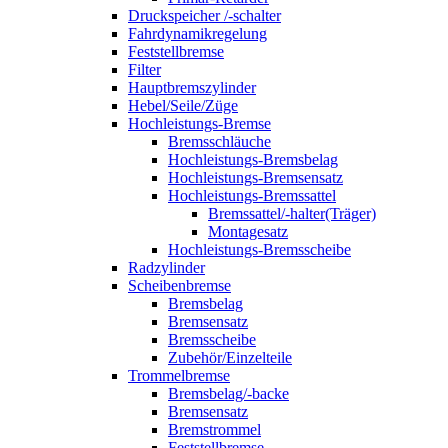
Druckspeicher /-schalter
Fahrdynamikregelung
Feststellbremse
Filter
Hauptbremszylinder
Hebel/Seile/Züge
Hochleistungs-Bremse
Bremsschläuche
Hochleistungs-Bremsbelag
Hochleistungs-Bremsensatz
Hochleistungs-Bremssattel
Bremssattel/-halter(Träger)
Montagesatz
Hochleistungs-Bremsscheibe
Radzylinder
Scheibenbremse
Bremsbelag
Bremsensatz
Bremsscheibe
Zubehör/Einzelteile
Trommelbremse
Bremsbelag/-backe
Bremsensatz
Bremstrommel
Feststellbremse