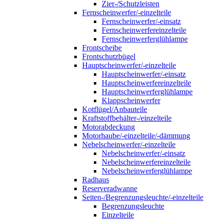
Zier-/Schutzleisten
Fernscheinwerfer/-einzelteile
Fernscheinwerfer/-einsatz
Fernscheinwerfereinzelteile
Fernscheinwerferglühlampe
Frontscheibe
Frontschutzbügel
Hauptscheinwerfer/-einzelteile
Hauptscheinwerfer/-einsatz
Hauptscheinwerfereinzelteile
Hauptscheinwerferglühlampe
Klappscheinwerfer
Kotflügel/Anbauteile
Kraftstoffbehälter-/einzelteile
Motorabdeckung
Motorhaube/-einzelteile/-dämmung
Nebelscheinwerfer/-einzelteile
Nebelscheinwerfer/-einsatz
Nebelscheinwerfereinzelteile
Nebelscheinwerferglühlampe
Radhaus
Reserveradwanne
Seiten-/Begrenzungsleuchte/-einzelteile
Begrenzungsleuchte
Einzelteile