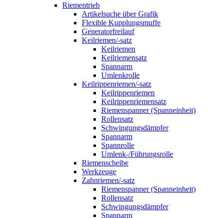
Riementrieb
Artikelsuche über Grafik
Flexible Kupplungsmuffe
Generatorfreilauf
Keilriemen/-satz
Keilriemen
Keilriemensatz
Spannarm
Umlenkrolle
Keilrippenriemen/-satz
Keilrippenriemen
Keilrippenriemensatz
Riemenspanner (Spanneinheit)
Rollensatz
Schwingungsdämpfer
Spannarm
Spannrolle
Umlenk-/Führungsrolle
Riemenscheibe
Werkzeuge
Zahnriemen/-satz
Riemenspanner (Spanneinheit)
Rollensatz
Schwingungsdämpfer
Spannarm