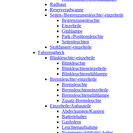
Radhaus
Reserveradwanne
Seiten-/Begrenzungsleuchte/-einzelteile
Begrenzungsleuchte
Einzelteile
Glühlampe
Park-/Positionsleuchte
Seitenleuchten
Stoßfänger/-einzelteile
Fahrzeugheck
Blinkleuchte/-einzelteile
Blinkleuchte
Blinkleuchteneinzelteile
Blinkleuchtenglühlampe
Bremsleuchte/-einzelteile
Bremsleuchte
Bremsleuchteneinzelteile
Bremsleuchtenglühlampe
Zusatz-Bremsleuchte
Einzelteile/Anbauteile
Abdeckungen/Kappen
Batteriehalter
Gasfedern
Leuchtenaufnahme
Nummernschildtafel/-halter