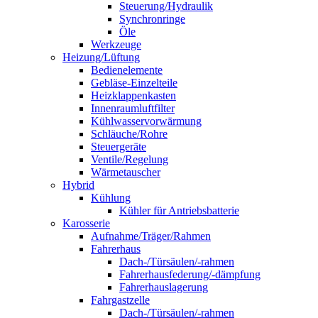
Steuerung/Hydraulik
Synchronringe
Öle
Werkzeuge
Heizung/Lüftung
Bedienelemente
Gebläse-Einzelteile
Heizklappenkasten
Innenraumluftfilter
Kühlwasservorwärmung
Schläuche/Rohre
Steuergeräte
Ventile/Regelung
Wärmetauscher
Hybrid
Kühlung
Kühler für Antriebsbatterie
Karosserie
Aufnahme/Träger/Rahmen
Fahrerhaus
Dach-/Türsäulen/-rahmen
Fahrerhausfederung/-dämpfung
Fahrerhauslagerung
Fahrgastzelle
Dach-/Türsäulen/-rahmen