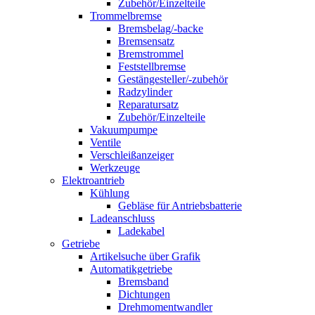
Zubehör/Einzelteile
Trommelbremse
Bremsbelag/-backe
Bremsensatz
Bremstrommel
Feststellbremse
Gestängesteller/-zubehör
Radzylinder
Reparatursatz
Zubehör/Einzelteile
Vakuumpumpe
Ventile
Verschleißanzeiger
Werkzeuge
Elektroantrieb
Kühlung
Gebläse für Antriebsbatterie
Ladeanschluss
Ladekabel
Getriebe
Artikelsuche über Grafik
Automatikgetriebe
Bremsband
Dichtungen
Drehmomentwandler