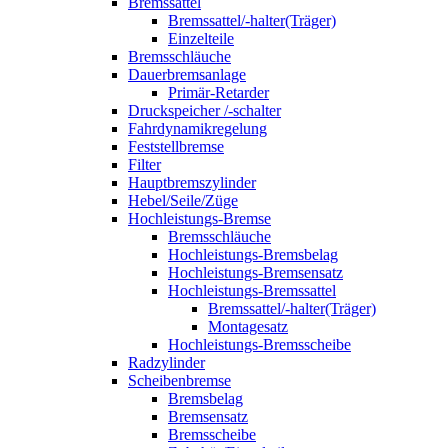
Bremssattel
Bremssattel/-halter(Träger)
Einzelteile
Bremsschläuche
Dauerbremsanlage
Primär-Retarder
Druckspeicher /-schalter
Fahrdynamikregelung
Feststellbremse
Filter
Hauptbremszylinder
Hebel/Seile/Züge
Hochleistungs-Bremse
Bremsschläuche
Hochleistungs-Bremsbelag
Hochleistungs-Bremsensatz
Hochleistungs-Bremssattel
Bremssattel/-halter(Träger)
Montagesatz
Hochleistungs-Bremsscheibe
Radzylinder
Scheibenbremse
Bremsbelag
Bremsensatz
Bremsscheibe