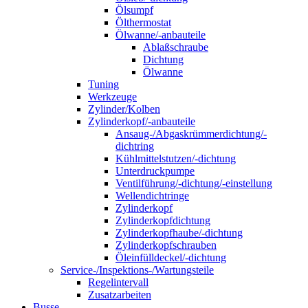
Ölsumpf
Ölthermostat
Ölwanne/-anbauteile
Ablaßschraube
Dichtung
Ölwanne
Tuning
Werkzeuge
Zylinder/Kolben
Zylinderkopf/-anbauteile
Ansaug-/Abgaskrümmerdichtung/-
dichtring
Kühlmittelstutzen/-dichtung
Unterdruckpumpe
Ventilführung/-dichtung/-einstellung
Wellendichtringe
Zylinderkopf
Zylinderkopfdichtung
Zylinderkopfhaube/-dichtung
Zylinderkopfschrauben
Öleinfülldeckel/-dichtung
Service-/Inspektions-/Wartungsteile
Regelintervall
Zusatzarbeiten
Busse