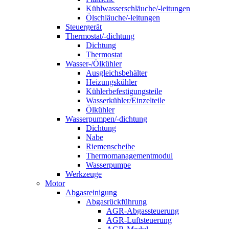
Kühlwasserschläuche/-leitungen
Ölschläuche/-leitungen
Steuergerät
Thermostat/-dichtung
Dichtung
Thermostat
Wasser-/Ölkühler
Ausgleichsbehälter
Heizungskühler
Kühlerbefestigungsteile
Wasserkühler/Einzelteile
Ölkühler
Wasserpumpen/-dichtung
Dichtung
Nabe
Riemenscheibe
Thermomanagementmodul
Wasserpumpe
Werkzeuge
Motor
Abgasreinigung
Abgasrückführung
AGR-Abgassteuerung
AGR-Luftsteuerung