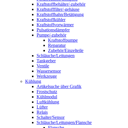
Kraftstoffbehälter/-zubehör
Kraftstofffilter/-gehäuse
Kraftstoffhahn/Betätigung
Kraftstoffkühler
Kraftstoffvorwärmer
Pulsationsdämpfer
Pumpe/-zubehör
Kraftstoffpumpe
Reparatur
Zubehör/Einzelteile
Schläuche/Leitungen
Tankgeber
Ventile
Wassersensor
Werkzeuge
Kühlung
Artikelsuche über Grafik
Frostschutz
Kühlmodul
Luftkühlung
Lüfter
Relais
Schalter/Sensor
Schläuche/Leitungen/Flansche
Flansche