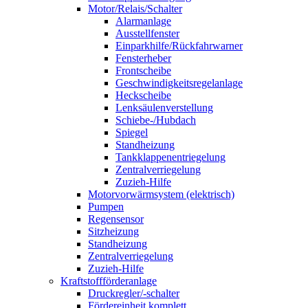
Motor/Relais/Schalter
Alarmanlage
Ausstellfenster
Einparkhilfe/Rückfahrwarner
Fensterheber
Frontscheibe
Geschwindigkeitsregelanlage
Heckscheibe
Lenksäulenverstellung
Schiebe-/Hubdach
Spiegel
Standheizung
Tankklappenentriegelung
Zentralverriegelung
Zuzieh-Hilfe
Motorvorwärmsystem (elektrisch)
Pumpen
Regensensor
Sitzheizung
Standheizung
Zentralverriegelung
Zuzieh-Hilfe
Kraftstoffförderanlage
Druckregler/-schalter
Fördereinheit komplett