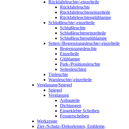
Rückfahrleuchte/-einzelteile
Rückfahrleuchte
Rückfahrleuchteneinzelteile
Rückfahrleuchtenglühlampe
Schlußleuchte/-einzelteile
Schlußleuchte
Schlußleuchteneinzelteile
Schlußleuchtenglühlampe
Seiten-/Begrenzungsleuchte/-einzelteile
Begrenzungsleuchte
Einzelteile
Glühlampe
Park-/Positionsleuchte
Seitenleuchten
Türleuchte
Warnleuchte/-einzelteile
Verglasung/Spiegel
Spiegel
Verglasung
Anbauteile
Dichtungen
Eingeklebte Scheiben
Fensterscheiben
Werkzeuge
Zier-/Schutz-/Dekorleisten, Embleme,