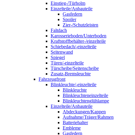
Einstieg-/Türholm
Einzelteile/Anbauteile
Gasfedern
Spoiler
Zier-/Schutzleisten
Faltdach
Karosserieboden/Unterboden
Kraftstoffbehälter-/einzelteile
Schiebedach/-einzelteile
Seitenwand
Spiegel
Türen/-einzelteile
Türscheibe/Seitenscheibe
Zusatz-Bremsleuchte
Fahrzeugfront
Blinkleuchte/-einzelteile
Blinkleuchte
Blinkleuchteneinzelteile
Blinkleuchtenglühlampe
Einzelteile/Anbauteile
Abdeckungen/Kappen
Aufnahme/Träger/Rahmen
Batteriehalter
Embleme
Gasfedern