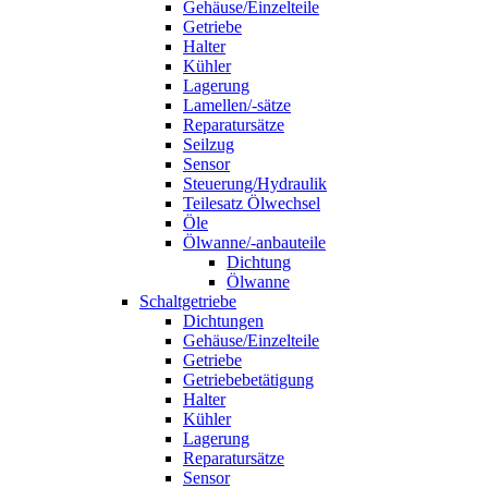
Gehäuse/Einzelteile
Getriebe
Halter
Kühler
Lagerung
Lamellen/-sätze
Reparatursätze
Seilzug
Sensor
Steuerung/Hydraulik
Teilesatz Ölwechsel
Öle
Ölwanne/-anbauteile
Dichtung
Ölwanne
Schaltgetriebe
Dichtungen
Gehäuse/Einzelteile
Getriebe
Getriebebetätigung
Halter
Kühler
Lagerung
Reparatursätze
Sensor