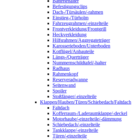
Batteriehalter
Befestigungsclips
Dach-/Türsäulen/-rahmen
Einstieg-/Türholm
Fahrzeugrahmen/-einzelteile
Frontverkleidung/Frontgrill
Heckverkleidung
Hilfsrahmen/Aggregateträger
Karosserieboden/Unterboden
Kotflügel/Anbauteile
Längs-/Querträger
Nummernschildtafel/-halter
Radhaus
Rahmenkopf
Reserveradwanne
Seitenwand
Spoiler
Stoßfänger/-einzelteile
Klappen/Hauben/Türen/Schiebedach/Faltdach
Faltdach
Kofferraum-/Laderaumklappe/-deckel
Motorhaube/-einzelteile/-dämmung
Schiebedach/-einzelteile
Tankklappe/-einzelteile
Türen/-einzelteile