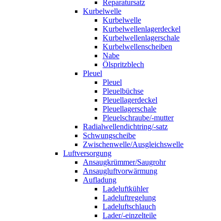
Reparatursatz
Kurbelwelle
Kurbelwelle
Kurbelwellenlagerdeckel
Kurbelwellenlagerschale
Kurbelwellenscheiben
Nabe
Ölspritzblech
Pleuel
Pleuel
Pleuelbüchse
Pleuellagerdeckel
Pleuellagerschale
Pleuelschraube/-mutter
Radialwellendichtring/-satz
Schwungscheibe
Zwischenwelle/Ausgleichswelle
Luftversorgung
Ansaugkrümmer/Saugrohr
Ansaugluftvorwärmung
Aufladung
Ladeluftkühler
Ladeluftregelung
Ladeluftschlauch
Lader/-einzelteile