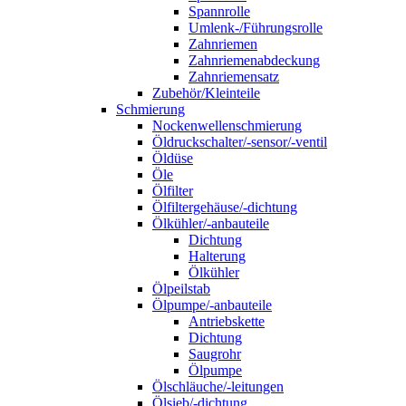
Spannrolle
Umlenk-/Führungsrolle
Zahnriemen
Zahnriemenabdeckung
Zahnriemensatz
Zubehör/Kleinteile
Schmierung
Nockenwellenschmierung
Öldruckschalter/-sensor/-ventil
Öldüse
Öle
Ölfilter
Ölfiltergehäuse/-dichtung
Ölkühler/-anbauteile
Dichtung
Halterung
Ölkühler
Ölpeilstab
Ölpumpe/-anbauteile
Antriebskette
Dichtung
Saugrohr
Ölpumpe
Ölschläuche/-leitungen
Ölsieb/-dichtung