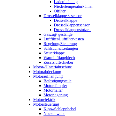
Laderdichtung
Niedertemperaturkühler
Ölfilter
Drosselklappe /- sensor
Drosselklappe
Drosselklappensensor
Drosselklappenstutzen
Gaszug/-gestänge
Luftfilter/Luftfilterkasten
Regelung/Steuerung
Schläuche/Leitungen
Steuerklappe
Warmluftfangblech
Zusatzluftschieber
Motor-/Unterfahrschutz
Motorabdeckung
Motoraufhängung
Befestigungsteile
Motordämpfer
Motorhalter
Motorlagerung
Motorelektrik
Motorsteuerung
Kipp-/Schlepphebel
Nockenwelle