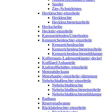
Spoiler
Zier-/Schutzleisten
Heckleuchte/-einzelteile
Heckleuchte
Heckleuchteneinzelteile
Heckscheibe
Hecktür/-einzelteile
Karosserieboden/Unterboden
Kennzeichenleuchte/-einzelteile
Kennzeichenleuchte
Kennzeichenleuchteneinzelteile
Kennzeichenleuchtenglühlampe
Kofferraum-/Laderaumklappe/-deckel
Kotflügel/Anbauteile
Kraftstoffbehälter-/einzelteile
Motorabdeckung
Motorhaube/-einzelteile/-dämmung
Nebelschlußleuchte/-einzelteile
Nebelschlußleuchte
Nebelschlußleuchteneinzelteile
Nebelschlußleuchtenglühlampe
Radhaus
Reserveradwanne
Rückfahrleuchte/-einzelteile