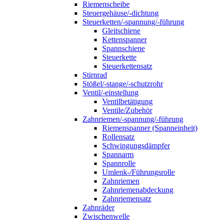
Riemenscheibe
Steuergehäuse/-dichtung
Steuerketten/-spannung/-führung
Gleitschiene
Kettenspanner
Spannschiene
Steuerkette
Steuerkettensatz
Stirnrad
Stößel/-stange/-schutzrohr
Ventil/-einstellung
Ventilbetätigung
Ventile/Zubehör
Zahnriemen/-spannung/-führung
Riemenspanner (Spanneinheit)
Rollensatz
Schwingungsdämpfer
Spannarm
Spannrolle
Umlenk-/Führungsrolle
Zahnriemen
Zahnriemenabdeckung
Zahnriemensatz
Zahnräder
Zwischenwelle