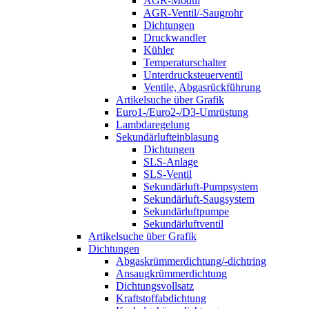
AGR-Modul
AGR-Ventil/-Saugrohr
Dichtungen
Druckwandler
Kühler
Temperaturschalter
Unterdrucksteuerventil
Ventile, Abgasrückführung
Artikelsuche über Grafik
Euro1-/Euro2-/D3-Umrüstung
Lambdaregelung
Sekundärlufteinblasung
Dichtungen
SLS-Anlage
SLS-Ventil
Sekundärluft-Pumpsystem
Sekundärluft-Saugsystem
Sekundärluftpumpe
Sekundärluftventil
Artikelsuche über Grafik
Dichtungen
Abgaskrümmerdichtung/-dichtring
Ansaugkrümmerdichtung
Dichtungsvollsatz
Kraftstoffabdichtung