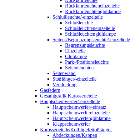
Rückfahrleuchte
Rückfahrleuchteneinzelteile
Rückfahrleuchtenglühlampe
Schlußleuchte/-einzelteile
Schlußleuchte
Schlußleuchteneinzelteile
Schlußleuchtenglühlampe
Seiten-/Begrenzungsleuchte/-einzelteile
Begrenzungsleuchte
Einzelteile
Glühlampe
Park-/Positionsleuchte
Seitenleuchten
Seitenwand
Stoßfänger/-einzelteile
Verkleidung
Gasfedern
Gesamtgrafik Karosserieteile
Hauptscheinwerfer/-einzelteile
Hauptscheinwerfer/-einsatz
Hauptscheinwerfereinzelteile
Hauptscheinwerferglühlampe
Klappscheinwerfer
Karosserieteile/Kotflügel/Stoßfänger
Abdeckungen/Kappen