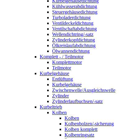
Kurbelgehäusedichtung
Kühlwasserabdichtung
Steuergehäusedichtung
Turboladerdichtung
Ventildeckeldichtung
Ventilschaftabdichtung
Wellendichtring/-satz
Zylinderkopfdichtung
Ölkreislaufabdichtung
Ölwannendichtung
Komplett - / Teilmotor
Komplettmotor
Teilmotor
Kurbelgehäuse
Entlüftung
Kurbelgehäuse
Zwischenwelle/Ausgleichswelle
Zylinder
Zylinderlaufbuchsen/-satz
Kurbeltrieb
Kolben
Kolben
Kolbenbolzen/-sicherung
Kolben komplett
Kolbenringsatz