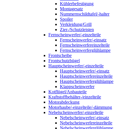
Kühlerbefestigung
Montagesatz
Nummernschildtafel/-halter
Spoiler
Verkleidung/Grill
Zier-/Schutzleisten
Fernscheinwerfer/-einzelteile
Fernscheinwerfer/-einsatz
Fernscheinwerfereinzelteile
Fernscheinwerferglühlampe
Frontscheibe
Frontschutzbügel
Hauptscheinwerfer/-einzelteile
Hauptscheinwerfer/-einsatz
Hauptscheinwerfereinzelteile
Hauptscheinwerferglühlampe
Klappscheinwerfer
Kotflügel/Anbauteile
Kraftstoffbehälter-/einzelteile
Motorabdeckung
Motorhaube/-einzelteile/-dämmung
Nebelscheinwerfer/-einzelteile
Nebelscheinwerfer/-einsatz
Nebelscheinwerfereinzelteile
Nebelscheinwerferglühlampe