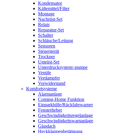
Kondensator
Kältemittel/Filter
Montage
Nachrüst-Set
Relais
Reparatur-Set
Schalter
Schläuche/Leitung
Sensoren
Steuergerät
Trockner
Umrüst-Set
Unterdrucksystem/-pumpe
Ventile
Verdampfer
Vorwiderstand
Komfortsysteme
Alarmanlage
Coming-Home Funktion
Einparkhilfe/Rückfahrwarner
Fensterheber
Geschwindigkeitsregelanlage
Geschwindigkeitswarnanlage
Glasdach
Heckklappenbetätigung