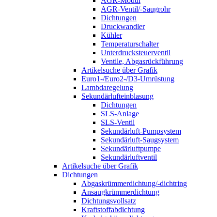
AGR-Modul
AGR-Ventil/-Saugrohr
Dichtungen
Druckwandler
Kühler
Temperaturschalter
Unterdrucksteuerventil
Ventile, Abgasrückführung
Artikelsuche über Grafik
Euro1-/Euro2-/D3-Umrüstung
Lambdaregelung
Sekundärlufteinblasung
Dichtungen
SLS-Anlage
SLS-Ventil
Sekundärluft-Pumpsystem
Sekundärluft-Saugsystem
Sekundärluftpumpe
Sekundärluftventil
Artikelsuche über Grafik
Dichtungen
Abgaskrümmerdichtung/-dichtring
Ansaugkrümmerdichtung
Dichtungsvollsatz
Kraftstoffabdichtung