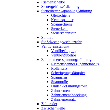
Riemenscheibe
Steuergehäuse/-dichtung
Steuerketten/-spannung/-führung
Gleitschiene
Kettenspanner
Spannschiene
Steuerkette
Steuerkettensatz
Stirnrad
Stößel/-stange/-schutzrohr
Ventil/-einstellung
Ventilbetätigung
Ventile/Zubehör
Zahnriemen/-spannung/-führung
Riemenspanner (Spanneinheit)
Rollensatz
Schwingungsdämpfer
Spannarm
Spannrolle
Umlenk-/Führungsrolle
Zahnriemen
Zahnriemenabdeckung
Zahnriemensatz
Zahnräder
Zwischenwelle