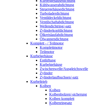
Kurbelgehäusedichtung
Kühlwasserabdichtung
Steuergehäusedichtung
Turboladerdichtung
Ventildeckeldichtung
Ventilschaftabdichtung
Wellendichtring/-satz
Zylinderkopfdichtung
Ölkreislaufabdichtung
Ölwannendichtung
Komplett - / Teilmotor
Komplettmotor
Teilmotor
Kurbelgehäuse
Entlüftung
Kurbelgehäuse
Zwischenwelle/Ausgleichswelle
Zylinder
Zylinderlaufbuchsen/-satz
Kurbeltrieb
Kolben
Kolben
Kolbenbolzen/-sicherung
Kolben komplett
Kolbenringsatz