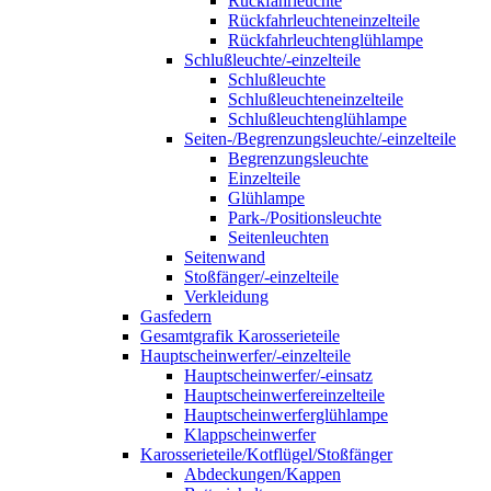
Rückfahrleuchte
Rückfahrleuchteneinzelteile
Rückfahrleuchtenglühlampe
Schlußleuchte/-einzelteile
Schlußleuchte
Schlußleuchteneinzelteile
Schlußleuchtenglühlampe
Seiten-/Begrenzungsleuchte/-einzelteile
Begrenzungsleuchte
Einzelteile
Glühlampe
Park-/Positionsleuchte
Seitenleuchten
Seitenwand
Stoßfänger/-einzelteile
Verkleidung
Gasfedern
Gesamtgrafik Karosserieteile
Hauptscheinwerfer/-einzelteile
Hauptscheinwerfer/-einsatz
Hauptscheinwerfereinzelteile
Hauptscheinwerferglühlampe
Klappscheinwerfer
Karosserieteile/Kotflügel/Stoßfänger
Abdeckungen/Kappen