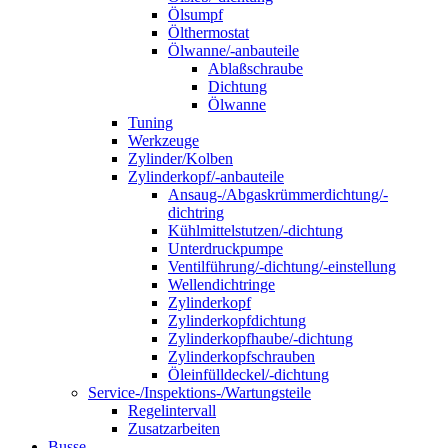
Ölsumpf
Ölthermostat
Ölwanne/-anbauteile
Ablaßschraube
Dichtung
Ölwanne
Tuning
Werkzeuge
Zylinder/Kolben
Zylinderkopf/-anbauteile
Ansaug-/Abgaskrümmerdichtung/-
dichtring
Kühlmittelstutzen/-dichtung
Unterdruckpumpe
Ventilführung/-dichtung/-einstellung
Wellendichtringe
Zylinderkopf
Zylinderkopfdichtung
Zylinderkopfhaube/-dichtung
Zylinderkopfschrauben
Öleinfülldeckel/-dichtung
Service-/Inspektions-/Wartungsteile
Regelintervall
Zusatzarbeiten
Busse