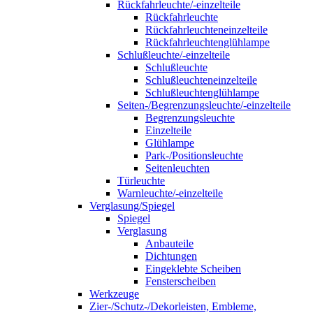
Rückfahrleuchte/-einzelteile
Rückfahrleuchte
Rückfahrleuchteneinzelteile
Rückfahrleuchtenglühlampe
Schlußleuchte/-einzelteile
Schlußleuchte
Schlußleuchteneinzelteile
Schlußleuchtenglühlampe
Seiten-/Begrenzungsleuchte/-einzelteile
Begrenzungsleuchte
Einzelteile
Glühlampe
Park-/Positionsleuchte
Seitenleuchten
Türleuchte
Warnleuchte/-einzelteile
Verglasung/Spiegel
Spiegel
Verglasung
Anbauteile
Dichtungen
Eingeklebte Scheiben
Fensterscheiben
Werkzeuge
Zier-/Schutz-/Dekorleisten, Embleme,