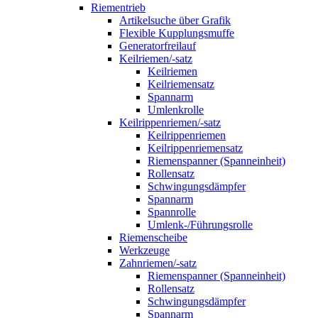
Riementrieb
Artikelsuche über Grafik
Flexible Kupplungsmuffe
Generatorfreilauf
Keilriemen/-satz
Keilriemen
Keilriemensatz
Spannarm
Umlenkrolle
Keilrippenriemen/-satz
Keilrippenriemen
Keilrippenriemensatz
Riemenspanner (Spanneinheit)
Rollensatz
Schwingungsdämpfer
Spannarm
Spannrolle
Umlenk-/Führungsrolle
Riemenscheibe
Werkzeuge
Zahnriemen/-satz
Riemenspanner (Spanneinheit)
Rollensatz
Schwingungsdämpfer
Spannarm