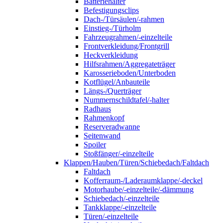
Batteriehalter
Befestigungsclips
Dach-/Türsäulen/-rahmen
Einstieg-/Türholm
Fahrzeugrahmen/-einzelteile
Frontverkleidung/Frontgrill
Heckverkleidung
Hilfsrahmen/Aggregateträger
Karosserieboden/Unterboden
Kotflügel/Anbauteile
Längs-/Querträger
Nummernschildtafel/-halter
Radhaus
Rahmenkopf
Reserveradwanne
Seitenwand
Spoiler
Stoßfänger/-einzelteile
Klappen/Hauben/Türen/Schiebedach/Faltdach
Faltdach
Kofferraum-/Laderaumklappe/-deckel
Motorhaube/-einzelteile/-dämmung
Schiebedach/-einzelteile
Tankklappe/-einzelteile
Türen/-einzelteile