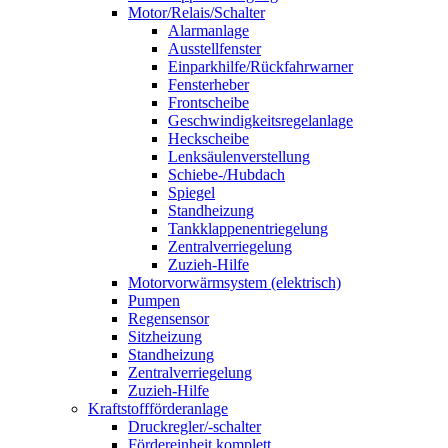
Motor/Relais/Schalter
Alarmanlage
Ausstellfenster
Einparkhilfe/Rückfahrwarner
Fensterheber
Frontscheibe
Geschwindigkeitsregelanlage
Heckscheibe
Lenksäulenverstellung
Schiebe-/Hubdach
Spiegel
Standheizung
Tankklappenentriegelung
Zentralverriegelung
Zuzieh-Hilfe
Motorvorwärmsystem (elektrisch)
Pumpen
Regensensor
Sitzheizung
Standheizung
Zentralverriegelung
Zuzieh-Hilfe
Kraftstoffförderanlage
Druckregler/-schalter
Fördereinheit komplett