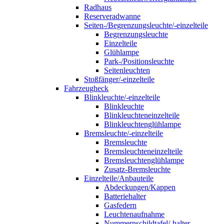
Radhaus
Reserveradwanne
Seiten-/Begrenzungsleuchte/-einzelteile
Begrenzungsleuchte
Einzelteile
Glühlampe
Park-/Positionsleuchte
Seitenleuchten
Stoßfänger/-einzelteile
Fahrzeugheck
Blinkleuchte/-einzelteile
Blinkleuchte
Blinkleuchteneinzelteile
Blinkleuchtenglühlampe
Bremsleuchte/-einzelteile
Bremsleuchte
Bremsleuchteneinzelteile
Bremsleuchtenglühlampe
Zusatz-Bremsleuchte
Einzelteile/Anbauteile
Abdeckungen/Kappen
Batteriehalter
Gasfedern
Leuchtenaufnahme
Nummernschildtafel/-halter