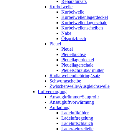
Reparatursatz
Kurbelwelle
Kurbelwelle
Kurbelwellenlagerdeckel
Kurbelwellenlagerschale
Kurbelwellenscheiben
Nabe
Ölspritzblech
Pleuel
Pleuel
Pleuelbüchse
Pleuellagerdeckel
Pleuellagerschale
Pleuelschraube/-mutter
Radialwellendichtring/-satz
Schwungscheibe
Zwischenwelle/Ausgleichswelle
Luftversorgung
Ansaugkrümmer/Saugrohr
Ansaugluftvorwärmung
Aufladung
Ladeluftkühler
Ladeluftregelung
Ladeluftschlauch
Lader/-einzelteile