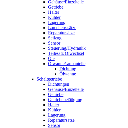
Gehäuse/Einzelteile
Getriebe
Halter
Kühler
Lagerung
Lamellen/-sätze
Reparatursätze
Seilzug
Sensor
Steuerung/Hydraulik
Teilesatz Ölwechsel
Öle
Ölwanne/-anbauteile
Dichtung
Ölwanne
Schaltgetriebe
Dichtungen
Gehäuse/Einzelteile
Getriebe
Getriebebetätigung
Halter
Kühler
Lagerung
Reparatursätze
Sensor