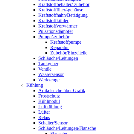
Kraftstoffbehälter/-zubehör
Kraftstofffilter/-gehäuse
Kraftstoffhahn/Betätigung
Kraftstoffkühler
Kraftstoffvorwärmer
Pulsationsdämpfer
Pumpe/-zubehör
Kraftstoffpumpe
Reparatur
Zubehör/Einzelteile
Schläuche/Leitungen
Tankgeber
Ventile
Wassersensor
Werkzeuge
Kühlung
Artikelsuche über Grafik
Frostschutz
Kühlmodul
Luftkühlung
Lüfter
Relais
Schalter/Sensor
Schläuche/Leitungen/Flansche
Flansche