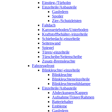
Einstieg-/Türholm
Einzelteile/Anbauteile
Gasfedern
Spoiler
Zier-/Schutzleisten
Faltdach
Karosserieboden/Unterboden
Kraftstoffbehälter-/einzelteile
Schiebedach/-einzelteile
Seitenwand
Spiegel
Türen/-einzelteile
Türscheibe/Seitenscheibe
Zusatz-Bremsleuchte
Fahrzeugfront
Blinkleuchte/-einzelteile
Blinkleuchte
Blinkleuchteneinzelteile
Blinkleuchtenglühlampe
Einzelteile/Anbauteile
Abdeckungen/Kappen
Aufnahme/Träger/Rahmen
Batteriehalter
Embleme
Gasfedern