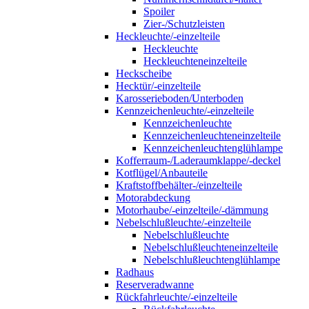
Spoiler
Zier-/Schutzleisten
Heckleuchte/-einzelteile
Heckleuchte
Heckleuchteneinzelteile
Heckscheibe
Hecktür/-einzelteile
Karosserieboden/Unterboden
Kennzeichenleuchte/-einzelteile
Kennzeichenleuchte
Kennzeichenleuchteneinzelteile
Kennzeichenleuchtenglühlampe
Kofferraum-/Laderaumklappe/-deckel
Kotflügel/Anbauteile
Kraftstoffbehälter-/einzelteile
Motorabdeckung
Motorhaube/-einzelteile/-dämmung
Nebelschlußleuchte/-einzelteile
Nebelschlußleuchte
Nebelschlußleuchteneinzelteile
Nebelschlußleuchtenglühlampe
Radhaus
Reserveradwanne
Rückfahrleuchte/-einzelteile