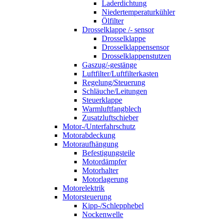
Laderdichtung
Niedertemperaturkühler
Ölfilter
Drosselklappe /- sensor
Drosselklappe
Drosselklappensensor
Drosselklappenstutzen
Gaszug/-gestänge
Luftfilter/Luftfilterkasten
Regelung/Steuerung
Schläuche/Leitungen
Steuerklappe
Warmluftfangblech
Zusatzluftschieber
Motor-/Unterfahrschutz
Motorabdeckung
Motoraufhängung
Befestigungsteile
Motordämpfer
Motorhalter
Motorlagerung
Motorelektrik
Motorsteuerung
Kipp-/Schlepphebel
Nockenwelle