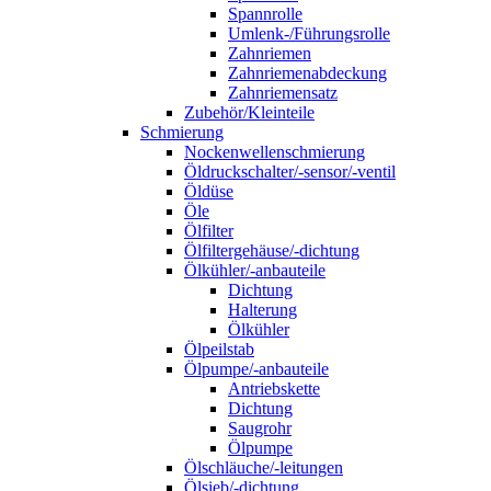
Spannrolle
Umlenk-/Führungsrolle
Zahnriemen
Zahnriemenabdeckung
Zahnriemensatz
Zubehör/Kleinteile
Schmierung
Nockenwellenschmierung
Öldruckschalter/-sensor/-ventil
Öldüse
Öle
Ölfilter
Ölfiltergehäuse/-dichtung
Ölkühler/-anbauteile
Dichtung
Halterung
Ölkühler
Ölpeilstab
Ölpumpe/-anbauteile
Antriebskette
Dichtung
Saugrohr
Ölpumpe
Ölschläuche/-leitungen
Ölsieb/-dichtung