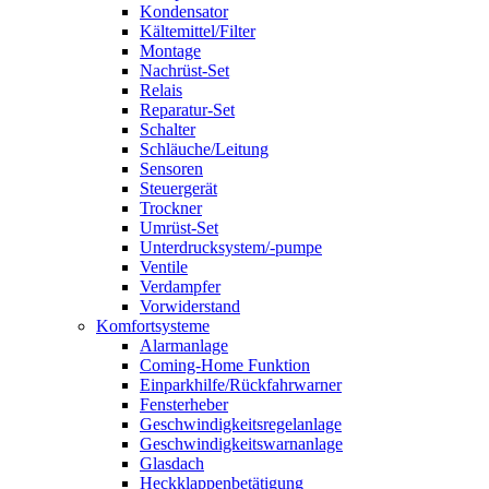
Kondensator
Kältemittel/Filter
Montage
Nachrüst-Set
Relais
Reparatur-Set
Schalter
Schläuche/Leitung
Sensoren
Steuergerät
Trockner
Umrüst-Set
Unterdrucksystem/-pumpe
Ventile
Verdampfer
Vorwiderstand
Komfortsysteme
Alarmanlage
Coming-Home Funktion
Einparkhilfe/Rückfahrwarner
Fensterheber
Geschwindigkeitsregelanlage
Geschwindigkeitswarnanlage
Glasdach
Heckklappenbetätigung