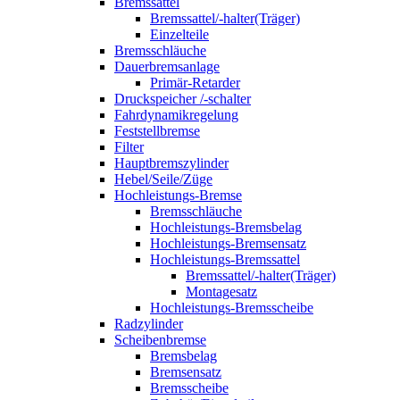
Bremssattel
Bremssattel/-halter(Träger)
Einzelteile
Bremsschläuche
Dauerbremsanlage
Primär-Retarder
Druckspeicher /-schalter
Fahrdynamikregelung
Feststellbremse
Filter
Hauptbremszylinder
Hebel/Seile/Züge
Hochleistungs-Bremse
Bremsschläuche
Hochleistungs-Bremsbelag
Hochleistungs-Bremsensatz
Hochleistungs-Bremssattel
Bremssattel/-halter(Träger)
Montagesatz
Hochleistungs-Bremsscheibe
Radzylinder
Scheibenbremse
Bremsbelag
Bremsensatz
Bremsscheibe