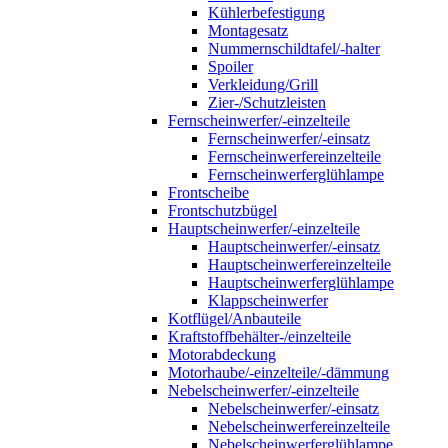
Kühlerbefestigung
Montagesatz
Nummernschildtafel/-halter
Spoiler
Verkleidung/Grill
Zier-/Schutzleisten
Fernscheinwerfer/-einzelteile
Fernscheinwerfer/-einsatz
Fernscheinwerfereinzelteile
Fernscheinwerferglühlampe
Frontscheibe
Frontschutzbügel
Hauptscheinwerfer/-einzelteile
Hauptscheinwerfer/-einsatz
Hauptscheinwerfereinzelteile
Hauptscheinwerferglühlampe
Klappscheinwerfer
Kotflügel/Anbauteile
Kraftstoffbehälter-/einzelteile
Motorabdeckung
Motorhaube/-einzelteile/-dämmung
Nebelscheinwerfer/-einzelteile
Nebelscheinwerfer/-einsatz
Nebelscheinwerfereinzelteile
Nebelscheinwerferglühlampe