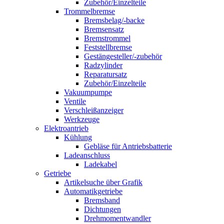
Zubehör/Einzelteile
Trommelbremse
Bremsbelag/-backe
Bremsensatz
Bremstrommel
Feststellbremse
Gestängesteller/-zubehör
Radzylinder
Reparatursatz
Zubehör/Einzelteile
Vakuumpumpe
Ventile
Verschleißanzeiger
Werkzeuge
Elektroantrieb
Kühlung
Gebläse für Antriebsbatterie
Ladeanschluss
Ladekabel
Getriebe
Artikelsuche über Grafik
Automatikgetriebe
Bremsband
Dichtungen
Drehmomentwandler