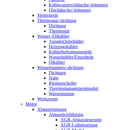
Kühlwasserschläuche/-leitungen
Ölschläuche/-leitungen
Steuergerät
Thermostat/-dichtung
Dichtung
Thermostat
Wasser-/Ölkühler
Ausgleichsbehälter
Heizungskühler
Kühlerbefestigungsteile
Wasserkühler/Einzelteile
Ölkühler
Wasserpumpen/-dichtung
Dichtung
Nabe
Riemenscheibe
Thermomanagementmodul
Wasserpumpe
Werkzeuge
Motor
Abgasreinigung
Abgasrückführung
AGR-Abgassteuerung
AGR-Luftsteuerung