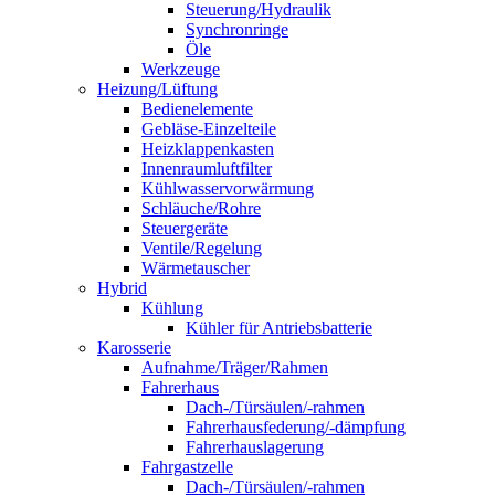
Steuerung/Hydraulik
Synchronringe
Öle
Werkzeuge
Heizung/Lüftung
Bedienelemente
Gebläse-Einzelteile
Heizklappenkasten
Innenraumluftfilter
Kühlwasservorwärmung
Schläuche/Rohre
Steuergeräte
Ventile/Regelung
Wärmetauscher
Hybrid
Kühlung
Kühler für Antriebsbatterie
Karosserie
Aufnahme/Träger/Rahmen
Fahrerhaus
Dach-/Türsäulen/-rahmen
Fahrerhausfederung/-dämpfung
Fahrerhauslagerung
Fahrgastzelle
Dach-/Türsäulen/-rahmen