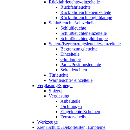
Rückfahrleuchte/-einzelteile
Rückfahrleuchte
Rückfahrleuchteneinzelteile
Rückfahrleuchtenglühlampe
Schlußleuchte/-einzelteile
Schlußleuchte
Schlußleuchteneinzelteile
Schlußleuchtenglühlampe
Seiten-/Begrenzungsleuchte/-einzelteile
Begrenzungsleuchte
Einzelteile
Glühlampe
Park-/Positionsleuchte
Seitenleuchten
Türleuchte
Warnleuchte/-einzelteile
Verglasung/Spiegel
Spiegel
Verglasung
Anbauteile
Dichtungen
Eingeklebte Scheiben
Fensterscheiben
Werkzeuge
Zier-/Schutz-/Dekorleisten, Embleme,