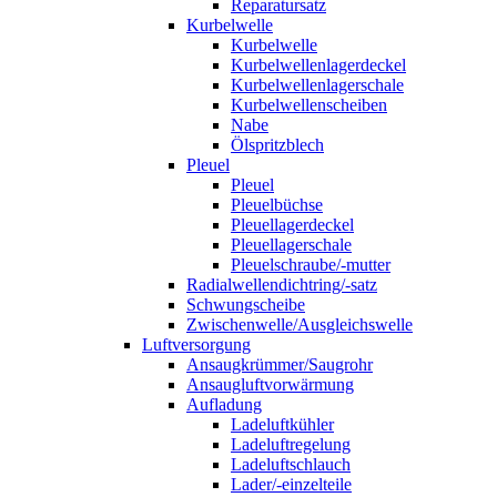
Reparatursatz
Kurbelwelle
Kurbelwelle
Kurbelwellenlagerdeckel
Kurbelwellenlagerschale
Kurbelwellenscheiben
Nabe
Ölspritzblech
Pleuel
Pleuel
Pleuelbüchse
Pleuellagerdeckel
Pleuellagerschale
Pleuelschraube/-mutter
Radialwellendichtring/-satz
Schwungscheibe
Zwischenwelle/Ausgleichswelle
Luftversorgung
Ansaugkrümmer/Saugrohr
Ansaugluftvorwärmung
Aufladung
Ladeluftkühler
Ladeluftregelung
Ladeluftschlauch
Lader/-einzelteile