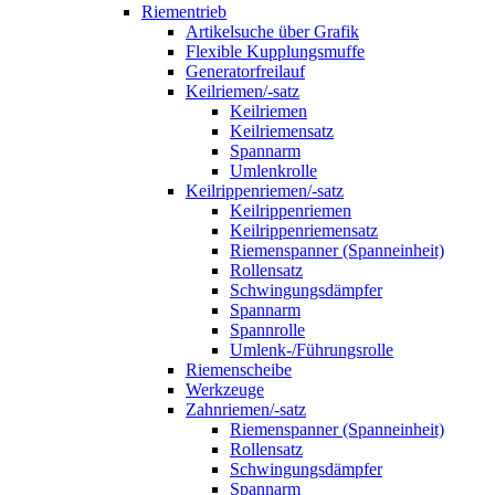
Riementrieb
Artikelsuche über Grafik
Flexible Kupplungsmuffe
Generatorfreilauf
Keilriemen/-satz
Keilriemen
Keilriemensatz
Spannarm
Umlenkrolle
Keilrippenriemen/-satz
Keilrippenriemen
Keilrippenriemensatz
Riemenspanner (Spanneinheit)
Rollensatz
Schwingungsdämpfer
Spannarm
Spannrolle
Umlenk-/Führungsrolle
Riemenscheibe
Werkzeuge
Zahnriemen/-satz
Riemenspanner (Spanneinheit)
Rollensatz
Schwingungsdämpfer
Spannarm