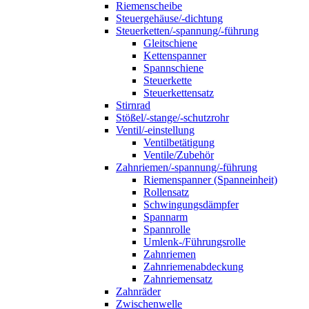
Riemenscheibe
Steuergehäuse/-dichtung
Steuerketten/-spannung/-führung
Gleitschiene
Kettenspanner
Spannschiene
Steuerkette
Steuerkettensatz
Stirnrad
Stößel/-stange/-schutzrohr
Ventil/-einstellung
Ventilbetätigung
Ventile/Zubehör
Zahnriemen/-spannung/-führung
Riemenspanner (Spanneinheit)
Rollensatz
Schwingungsdämpfer
Spannarm
Spannrolle
Umlenk-/Führungsrolle
Zahnriemen
Zahnriemenabdeckung
Zahnriemensatz
Zahnräder
Zwischenwelle