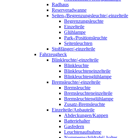
Radhaus
Reserveradwanne
Seiten-/Begrenzungsleuchte/-einzelteile
Begrenzungsleuchte
Einzelteile
Glühlampe
Park-/Positionsleuchte
Seitenleuchten
Stoßfänger/-einzelteile
Fahrzeugheck
Blinkleuchte/-einzelteile
Blinkleuchte
Blinkleuchteneinzelteile
Blinkleuchtenglühlampe
Bremsleuchte/-einzelteile
Bremsleuchte
Bremsleuchteneinzelteile
Bremsleuchtenglühlampe
Zusatz-Bremsleuchte
Einzelteile/Anbauteile
Abdeckungen/Kappen
Batteriehalter
Gasfedern
Leuchtenaufnahme
Nummernschildtafel/-halter