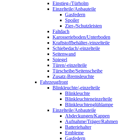
Einstieg-/Türholm
Einzelteile/Anbauteile
Gasfedern
Spoiler
Zier-/Schutzleisten
Faltdach
Karosserieboden/Unterboden
Kraftstoffbehälter-/einzelteile
Schiebedach/-einzelteile
Seitenwand
Spiegel
Türen/-einzelteile
Türscheibe/Seitenscheibe
Zusatz-Bremsleuchte
Fahrzeugfront
Blinkleuchte/-einzelteile
Blinkleuchte
Blinkleuchteneinzelteile
Blinkleuchtenglühlampe
Einzelteile/Anbauteile
Abdeckungen/Kappen
Aufnahme/Träger/Rahmen
Batteriehalter
Embleme
Gasfedern