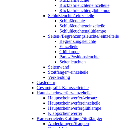
Rückfahrleuchte
Rückfahrleuchteneinzelteile
Rückfahrleuchtenglühlampe
Schlußleuchte/-einzelteile
Schlußleuchte
Schlußleuchteneinzelteile
Schlußleuchtenglühlampe
Seiten-/Begrenzungsleuchte/-einzelteile
Begrenzungsleuchte
Einzelteile
Glühlampe
Park-/Positionsleuchte
Seitenleuchten
Seitenwand
Stoßfänger/-einzelteile
Verkleidung
Gasfedern
Gesamtgrafik Karosserieteile
Hauptscheinwerfer/-einzelteile
Hauptscheinwerfer/-einsatz
Hauptscheinwerfereinzelteile
Hauptscheinwerferglühlampe
Klappscheinwerfer
Karosserieteile/Kotflügel/Stoßfänger
Abdeckungen/Kappen