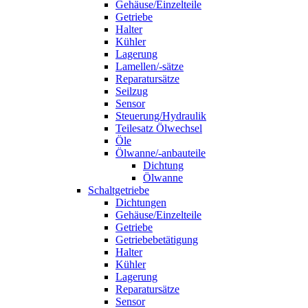
Gehäuse/Einzelteile
Getriebe
Halter
Kühler
Lagerung
Lamellen/-sätze
Reparatursätze
Seilzug
Sensor
Steuerung/Hydraulik
Teilesatz Ölwechsel
Öle
Ölwanne/-anbauteile
Dichtung
Ölwanne
Schaltgetriebe
Dichtungen
Gehäuse/Einzelteile
Getriebe
Getriebebetätigung
Halter
Kühler
Lagerung
Reparatursätze
Sensor