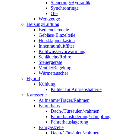
Steuerung/Hydraulik
Synchronringe
Öle
Werkzeuge
Heizung/Lüftung
Bedienelemente
Gebläse-Einzelteile
Heizklappenkasten
Innenraumluftfilter
Kühlwasservorwärmung
Schläuche/Rohre
Steuergeräte
Ventile/Regelung
Wärmetauscher
Hybrid
Kühlung
Kühler für Antriebsbatterie
Karosserie
Aufnahme/Träger/Rahmen
Fahrerhaus
Dach-/Türsäulen/-rahmen
Fahrerhausfederung/-dämpfung
Fahrerhauslagerung
Fahrgastzelle
Dach-/Türsäulen/-rahmen