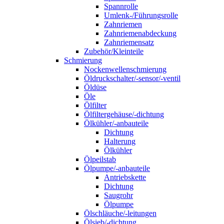
Spannrolle
Umlenk-/Führungsrolle
Zahnriemen
Zahnriemenabdeckung
Zahnriemensatz
Zubehör/Kleinteile
Schmierung
Nockenwellenschmierung
Öldruckschalter/-sensor/-ventil
Öldüse
Öle
Ölfilter
Ölfiltergehäuse/-dichtung
Ölkühler/-anbauteile
Dichtung
Halterung
Ölkühler
Ölpeilstab
Ölpumpe/-anbauteile
Antriebskette
Dichtung
Saugrohr
Ölpumpe
Ölschläuche/-leitungen
Ölsieb/-dichtung