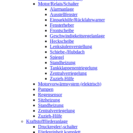
Motor/Relais/Schalter
Alarmanlage
Ausstellfenster
Einparkhilfe/Rückfahrwarner
Fensterheber
Frontscheibe
Geschwindigkeitsregelanlage
Heckscheibe
Lenksäulenverstellung
Schiebe-/Hubdach
Spiegel
Standheizung
Tankklappenentriegelung
Zentralverriegelung
Zuzieh-Hilfe
Motorvorwärmsystem (elektrisch)
Pumpen
Regensensor
Sitzheizung
Standheizung
Zentralverriegelung
Zuzieh-Hilfe
Kraftstoffförderanlage
Druckregler/-schalter
Fördereinheit komplett