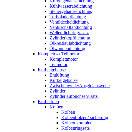
Kurbelgehäusedichtung
Kühlwasserabdichtung
Steuergehäusedichtung
Turboladerdichtung
Ventildeckeldichtung
Ventilschaftabdichtung
Wellendichtring/-satz
Zylinderkopfdichtung
Ölkreislaufabdichtung
Ölwannendichtung
Komplett - / Teilmotor
Komplettmotor
Teilmotor
Kurbelgehäuse
Entlüftung
Kurbelgehäuse
Zwischenwelle/Ausgleichswelle
Zylinder
Zylinderlaufbuchsen/-satz
Kurbeltrieb
Kolben
Kolben
Kolbenbolzen/-sicherung
Kolben komplett
Kolbenringsatz