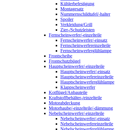
Kühlerbefestigung
Montagesatz
Nummernschildtafel/-halter
Spoiler
Verkleidung/Grill
Zier-/Schutzleisten
Fernscheinwerfer/-einzelteile
Fernscheinwerfer/-einsatz
Fernscheinwerfereinzelteile
Fernscheinwerferglühlampe
Frontscheibe
Frontschutzbügel
Hauptscheinwerfer/-einzelteile
Hauptscheinwerfer/-einsatz
Hauptscheinwerfereinzelteile
Hauptscheinwerferglühlampe
Klappscheinwerfer
Kotflügel/Anbauteile
Kraftstoffbehälter-/einzelteile
Motorabdeckung
Motorhaube/-einzelteile/-dämmung
Nebelscheinwerfer/-einzelteile
Nebelscheinwerfer/-einsatz
Nebelscheinwerfereinzelteile
Nebelscheinwerferglühlampe