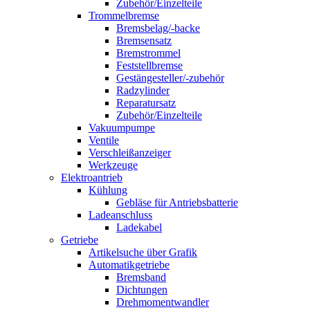
Zubehör/Einzelteile
Trommelbremse
Bremsbelag/-backe
Bremsensatz
Bremstrommel
Feststellbremse
Gestängesteller/-zubehör
Radzylinder
Reparatursatz
Zubehör/Einzelteile
Vakuumpumpe
Ventile
Verschleißanzeiger
Werkzeuge
Elektroantrieb
Kühlung
Gebläse für Antriebsbatterie
Ladeanschluss
Ladekabel
Getriebe
Artikelsuche über Grafik
Automatikgetriebe
Bremsband
Dichtungen
Drehmomentwandler