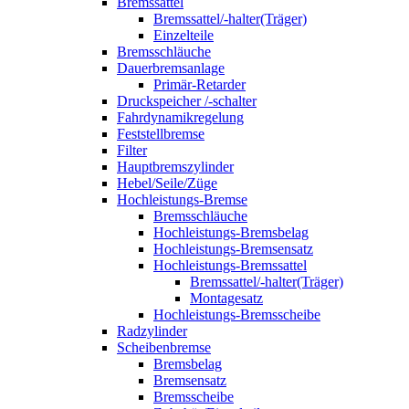
Bremssattel
Bremssattel/-halter(Träger)
Einzelteile
Bremsschläuche
Dauerbremsanlage
Primär-Retarder
Druckspeicher /-schalter
Fahrdynamikregelung
Feststellbremse
Filter
Hauptbremszylinder
Hebel/Seile/Züge
Hochleistungs-Bremse
Bremsschläuche
Hochleistungs-Bremsbelag
Hochleistungs-Bremsensatz
Hochleistungs-Bremssattel
Bremssattel/-halter(Träger)
Montagesatz
Hochleistungs-Bremsscheibe
Radzylinder
Scheibenbremse
Bremsbelag
Bremsensatz
Bremsscheibe