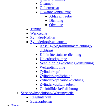
Ölsumpf
Ölthermostat
Ölwanne/-anbauteile
Ablaßschraube
Dichtung
Ölwanne
Tuning
Werkzeuge
Zylinder/Kolben
Zylinderkopf/-anbauteile
Ansaug-/Abgaskrümmerdichtung/-
dichtring
Kühlmittelstutzen/-dichtung
Unterdruckpumpe
Ventilführung/-dichtung/-einstellung
Wellendichtringe
Zylinderkopf
Zylinderkopfdichtung
Zylinderkopfhaube/-dichtung
Zylinderkopfschrauben
Öleinfülldeckel/-dichtung
Service-/Inspektions-/Wartungsteile
Regelintervall
Zusatzarbeiten
Busse