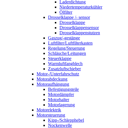
Laderdichtung
Niedertemperaturkühler
Ölfilter
Drosselklappe /- sensor
Drosselklappe
Drosselklappensensor
Drosselklappenstutzen
Gaszug/-gestänge
Luftfilter/Luftfilterkasten
Regelung/Steuerung
Schläuche/Leitungen
Steuerklappe
Warmluftfangblech
Zusatzluftschieber
Motor-/Unterfahrschutz
Motorabdeckung
Motoraufhängung
Befestigungsteile
Motordämpfer
Motorhalter
Motorlagerung
Motorelektrik
Motorsteuerung
Kipp-/Schlepphebel
Nockenwelle