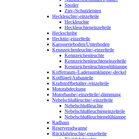
Spoiler
Zier-/Schutzleisten
Heckleuchte/-einzelteile
Heckleuchte
Heckleuchteneinzelteile
Heckscheibe
Hecktür/-einzelteile
Karosserieboden/Unterboden
Kennzeichenleuchte/-einzelteile
Kennzeichenleuchte
Kennzeichenleuchteneinzelteile
Kennzeichenleuchtenglühlampe
Kofferraum-/Laderaumklappe/-deckel
Kotflügel/Anbauteile
Kraftstoffbehälter-/einzelteile
Motorabdeckung
Motorhaube/-einzelteile/-dämmung
Nebelschlußleuchte/-einzelteile
Nebelschlußleuchte
Nebelschlußleuchteneinzelteile
Nebelschlußleuchtenglühlampe
Radhaus
Reserveradwanne
Rückfahrleuchte/-einzelteile