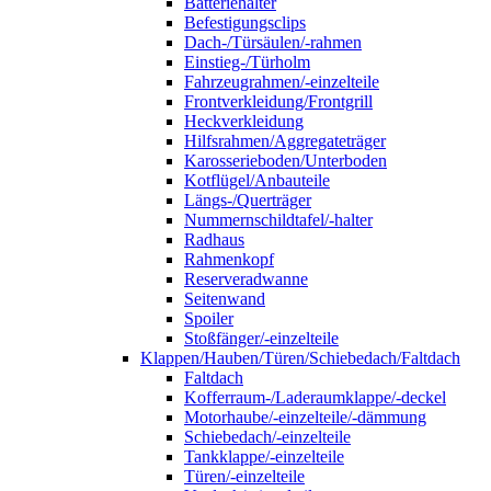
Batteriehalter
Befestigungsclips
Dach-/Türsäulen/-rahmen
Einstieg-/Türholm
Fahrzeugrahmen/-einzelteile
Frontverkleidung/Frontgrill
Heckverkleidung
Hilfsrahmen/Aggregateträger
Karosserieboden/Unterboden
Kotflügel/Anbauteile
Längs-/Querträger
Nummernschildtafel/-halter
Radhaus
Rahmenkopf
Reserveradwanne
Seitenwand
Spoiler
Stoßfänger/-einzelteile
Klappen/Hauben/Türen/Schiebedach/Faltdach
Faltdach
Kofferraum-/Laderaumklappe/-deckel
Motorhaube/-einzelteile/-dämmung
Schiebedach/-einzelteile
Tankklappe/-einzelteile
Türen/-einzelteile