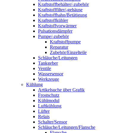
Kraftstoffbehälter/-zubehör
Kraftstofffilter/-gehäuse
Kraftstoffhahn/Betätigung
Kraftstoffkühler
Kraftstoffvorwärmer
Pulsationsdämpfer
Pumpe/-zubehör
Kraftstoffpumpe
Reparatur
Zubehör/Einzelteile
Schläuche/Leitungen
Tankgeber
Ventile
Wassersensor
Werkzeuge
Kühlung
Artikelsuche über Grafik
Frostschutz
Kühlmodul
Luftkühlung
Lüfter
Relais
Schalter/Sensor
Schläuche/Leitungen/Flansche
Flansche