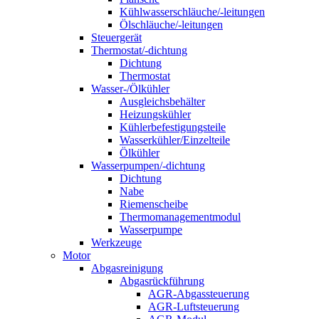
Kühlwasserschläuche/-leitungen
Ölschläuche/-leitungen
Steuergerät
Thermostat/-dichtung
Dichtung
Thermostat
Wasser-/Ölkühler
Ausgleichsbehälter
Heizungskühler
Kühlerbefestigungsteile
Wasserkühler/Einzelteile
Ölkühler
Wasserpumpen/-dichtung
Dichtung
Nabe
Riemenscheibe
Thermomanagementmodul
Wasserpumpe
Werkzeuge
Motor
Abgasreinigung
Abgasrückführung
AGR-Abgassteuerung
AGR-Luftsteuerung