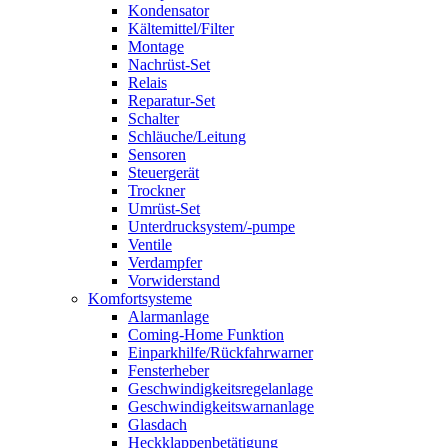
Kondensator
Kältemittel/Filter
Montage
Nachrüst-Set
Relais
Reparatur-Set
Schalter
Schläuche/Leitung
Sensoren
Steuergerät
Trockner
Umrüst-Set
Unterdrucksystem/-pumpe
Ventile
Verdampfer
Vorwiderstand
Komfortsysteme
Alarmanlage
Coming-Home Funktion
Einparkhilfe/Rückfahrwarner
Fensterheber
Geschwindigkeitsregelanlage
Geschwindigkeitswarnanlage
Glasdach
Heckklappenbetätigung