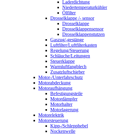
Laderdichtung
Niedertemperaturkühler
Ölfilter
Drosselklappe /- sensor
Drosselklappe
Drosselklappensensor
Drosselklappenstutzen
Gaszug/-gestänge
Luftfilter/Luftfilterkasten
Regelung/Steuerung
Schläuche/Leitungen
Steuerklappe
Warmluftfangblech
Zusatzluftschieber
Motor-/Unterfahrschutz
Motorabdeckung
Motoraufhängung
Befestigungsteile
Motordämpfer
Motorhalter
Motorlagerung
Motorelektrik
Motorsteuerung
Kipp-/Schlepphebel
Nockenwelle