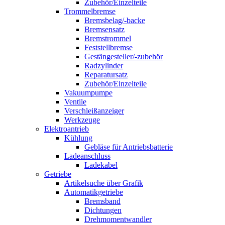
Zubehör/Einzelteile
Trommelbremse
Bremsbelag/-backe
Bremsensatz
Bremstrommel
Feststellbremse
Gestängesteller/-zubehör
Radzylinder
Reparatursatz
Zubehör/Einzelteile
Vakuumpumpe
Ventile
Verschleißanzeiger
Werkzeuge
Elektroantrieb
Kühlung
Gebläse für Antriebsbatterie
Ladeanschluss
Ladekabel
Getriebe
Artikelsuche über Grafik
Automatikgetriebe
Bremsband
Dichtungen
Drehmomentwandler