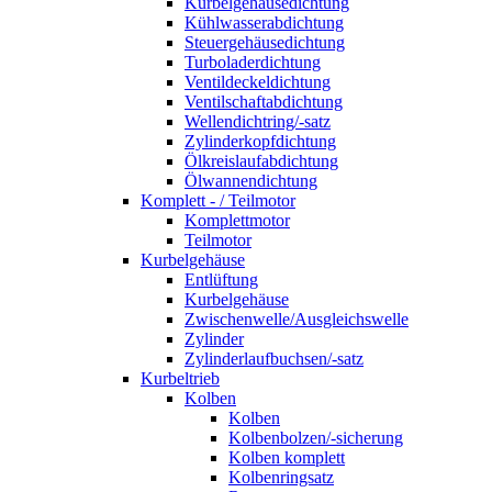
Kurbelgehäusedichtung
Kühlwasserabdichtung
Steuergehäusedichtung
Turboladerdichtung
Ventildeckeldichtung
Ventilschaftabdichtung
Wellendichtring/-satz
Zylinderkopfdichtung
Ölkreislaufabdichtung
Ölwannendichtung
Komplett - / Teilmotor
Komplettmotor
Teilmotor
Kurbelgehäuse
Entlüftung
Kurbelgehäuse
Zwischenwelle/Ausgleichswelle
Zylinder
Zylinderlaufbuchsen/-satz
Kurbeltrieb
Kolben
Kolben
Kolbenbolzen/-sicherung
Kolben komplett
Kolbenringsatz