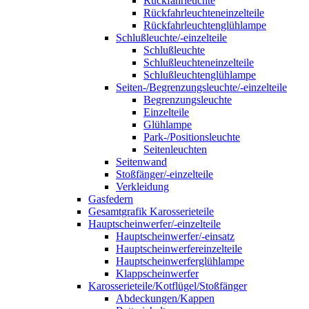
Rückfahrleuchte
Rückfahrleuchteneinzelteile
Rückfahrleuchtenglühlampe
Schlußleuchte/-einzelteile
Schlußleuchte
Schlußleuchteneinzelteile
Schlußleuchtenglühlampe
Seiten-/Begrenzungsleuchte/-einzelteile
Begrenzungsleuchte
Einzelteile
Glühlampe
Park-/Positionsleuchte
Seitenleuchten
Seitenwand
Stoßfänger/-einzelteile
Verkleidung
Gasfedern
Gesamtgrafik Karosserieteile
Hauptscheinwerfer/-einzelteile
Hauptscheinwerfer/-einsatz
Hauptscheinwerfereinzelteile
Hauptscheinwerferglühlampe
Klappscheinwerfer
Karosserieteile/Kotflügel/Stoßfänger
Abdeckungen/Kappen