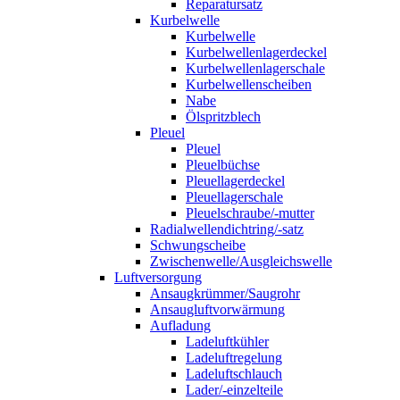
Reparatursatz
Kurbelwelle
Kurbelwelle
Kurbelwellenlagerdeckel
Kurbelwellenlagerschale
Kurbelwellenscheiben
Nabe
Ölspritzblech
Pleuel
Pleuel
Pleuelbüchse
Pleuellagerdeckel
Pleuellagerschale
Pleuelschraube/-mutter
Radialwellendichtring/-satz
Schwungscheibe
Zwischenwelle/Ausgleichswelle
Luftversorgung
Ansaugkrümmer/Saugrohr
Ansaugluftvorwärmung
Aufladung
Ladeluftkühler
Ladeluftregelung
Ladeluftschlauch
Lader/-einzelteile