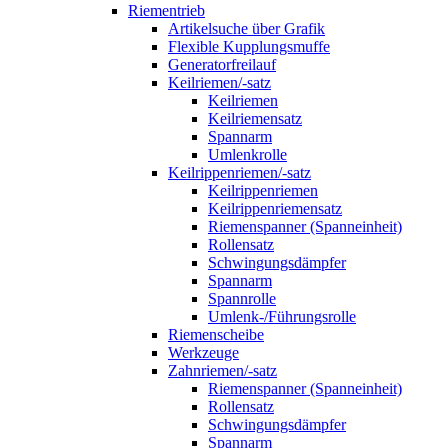
Riementrieb
Artikelsuche über Grafik
Flexible Kupplungsmuffe
Generatorfreilauf
Keilriemen/-satz
Keilriemen
Keilriemensatz
Spannarm
Umlenkrolle
Keilrippenriemen/-satz
Keilrippenriemen
Keilrippenriemensatz
Riemenspanner (Spanneinheit)
Rollensatz
Schwingungsdämpfer
Spannarm
Spannrolle
Umlenk-/Führungsrolle
Riemenscheibe
Werkzeuge
Zahnriemen/-satz
Riemenspanner (Spanneinheit)
Rollensatz
Schwingungsdämpfer
Spannarm