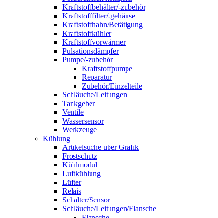
Kraftstoffbehälter/-zubehör
Kraftstofffilter/-gehäuse
Kraftstoffhahn/Betätigung
Kraftstoffkühler
Kraftstoffvorwärmer
Pulsationsdämpfer
Pumpe/-zubehör
Kraftstoffpumpe
Reparatur
Zubehör/Einzelteile
Schläuche/Leitungen
Tankgeber
Ventile
Wassersensor
Werkzeuge
Kühlung
Artikelsuche über Grafik
Frostschutz
Kühlmodul
Luftkühlung
Lüfter
Relais
Schalter/Sensor
Schläuche/Leitungen/Flansche
Flansche