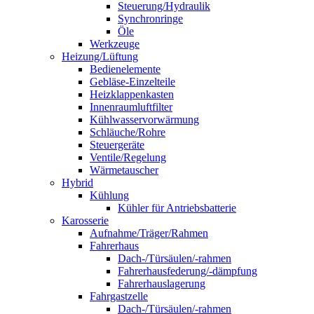
Steuerung/Hydraulik
Synchronringe
Öle
Werkzeuge
Heizung/Lüftung
Bedienelemente
Gebläse-Einzelteile
Heizklappenkasten
Innenraumluftfilter
Kühlwasservorwärmung
Schläuche/Rohre
Steuergeräte
Ventile/Regelung
Wärmetauscher
Hybrid
Kühlung
Kühler für Antriebsbatterie
Karosserie
Aufnahme/Träger/Rahmen
Fahrerhaus
Dach-/Türsäulen/-rahmen
Fahrerhausfederung/-dämpfung
Fahrerhauslagerung
Fahrgastzelle
Dach-/Türsäulen/-rahmen