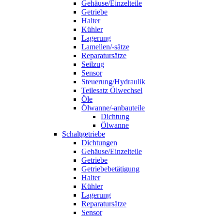
Gehäuse/Einzelteile
Getriebe
Halter
Kühler
Lagerung
Lamellen/-sätze
Reparatursätze
Seilzug
Sensor
Steuerung/Hydraulik
Teilesatz Ölwechsel
Öle
Ölwanne/-anbauteile
Dichtung
Ölwanne
Schaltgetriebe
Dichtungen
Gehäuse/Einzelteile
Getriebe
Getriebebetätigung
Halter
Kühler
Lagerung
Reparatursätze
Sensor