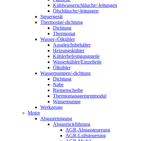
Kühlwasserschläuche/-leitungen
Ölschläuche/-leitungen
Steuergerät
Thermostat/-dichtung
Dichtung
Thermostat
Wasser-/Ölkühler
Ausgleichsbehälter
Heizungskühler
Kühlerbefestigungsteile
Wasserkühler/Einzelteile
Ölkühler
Wasserpumpen/-dichtung
Dichtung
Nabe
Riemenscheibe
Thermomanagementmodul
Wasserpumpe
Werkzeuge
Motor
Abgasreinigung
Abgasrückführung
AGR-Abgassteuerung
AGR-Luftsteuerung