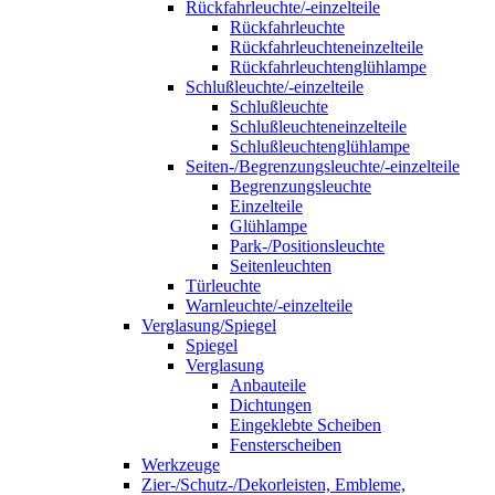
Rückfahrleuchte/-einzelteile
Rückfahrleuchte
Rückfahrleuchteneinzelteile
Rückfahrleuchtenglühlampe
Schlußleuchte/-einzelteile
Schlußleuchte
Schlußleuchteneinzelteile
Schlußleuchtenglühlampe
Seiten-/Begrenzungsleuchte/-einzelteile
Begrenzungsleuchte
Einzelteile
Glühlampe
Park-/Positionsleuchte
Seitenleuchten
Türleuchte
Warnleuchte/-einzelteile
Verglasung/Spiegel
Spiegel
Verglasung
Anbauteile
Dichtungen
Eingeklebte Scheiben
Fensterscheiben
Werkzeuge
Zier-/Schutz-/Dekorleisten, Embleme,