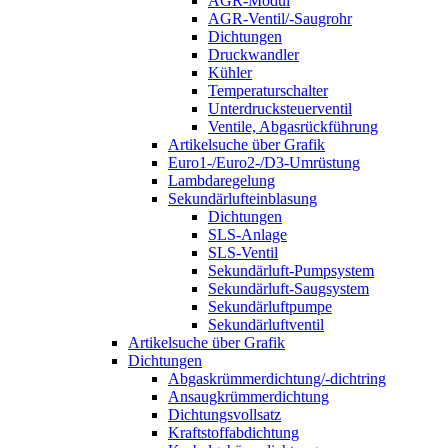
AGR-Modul
AGR-Ventil/-Saugrohr
Dichtungen
Druckwandler
Kühler
Temperaturschalter
Unterdrucksteuerventil
Ventile, Abgasrückführung
Artikelsuche über Grafik
Euro1-/Euro2-/D3-Umrüstung
Lambdaregelung
Sekundärlufteinblasung
Dichtungen
SLS-Anlage
SLS-Ventil
Sekundärluft-Pumpsystem
Sekundärluft-Saugsystem
Sekundärluftpumpe
Sekundärluftventil
Artikelsuche über Grafik
Dichtungen
Abgaskrümmerdichtung/-dichtring
Ansaugkrümmerdichtung
Dichtungsvollsatz
Kraftstoffabdichtung