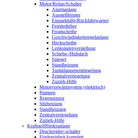
Motor/Relais/Schalter
Alarmanlage
Ausstellfenster
Einparkhilfe/Rückfahrwarner
Fensterheber
Frontscheibe
Geschwindigkeitsregelanlage
Heckscheibe
Lenksäulenverstellung
Schiebe-/Hubdach
Spiegel
Standheizung
Tankklappenentriegelung
Zentralverriegelung
Zuzieh-Hilfe
Motorvorwärmsystem (elektrisch)
Pumpen
Regensensor
Sitzheizung
Standheizung
Zentralverriegelung
Zuzieh-Hilfe
Kraftstoffförderanlage
Druckregler/-schalter
Fördereinheit komplett