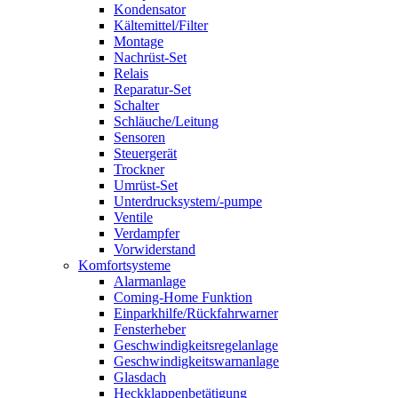
Kondensator
Kältemittel/Filter
Montage
Nachrüst-Set
Relais
Reparatur-Set
Schalter
Schläuche/Leitung
Sensoren
Steuergerät
Trockner
Umrüst-Set
Unterdrucksystem/-pumpe
Ventile
Verdampfer
Vorwiderstand
Komfortsysteme
Alarmanlage
Coming-Home Funktion
Einparkhilfe/Rückfahrwarner
Fensterheber
Geschwindigkeitsregelanlage
Geschwindigkeitswarnanlage
Glasdach
Heckklappenbetätigung