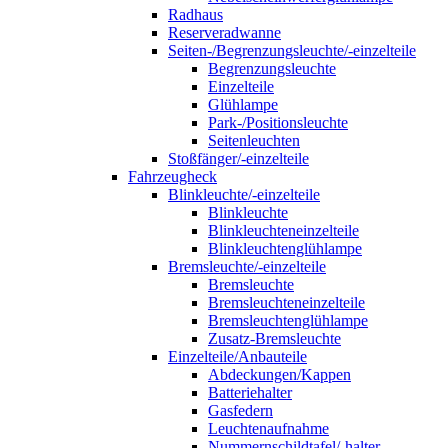
Radhaus
Reserveradwanne
Seiten-/Begrenzungsleuchte/-einzelteile
Begrenzungsleuchte
Einzelteile
Glühlampe
Park-/Positionsleuchte
Seitenleuchten
Stoßfänger/-einzelteile
Fahrzeugheck
Blinkleuchte/-einzelteile
Blinkleuchte
Blinkleuchteneinzelteile
Blinkleuchtenglühlampe
Bremsleuchte/-einzelteile
Bremsleuchte
Bremsleuchteneinzelteile
Bremsleuchtenglühlampe
Zusatz-Bremsleuchte
Einzelteile/Anbauteile
Abdeckungen/Kappen
Batteriehalter
Gasfedern
Leuchtenaufnahme
Nummernschildtafel/-halter