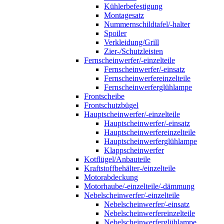
Kühlerbefestigung
Montagesatz
Nummernschildtafel/-halter
Spoiler
Verkleidung/Grill
Zier-/Schutzleisten
Fernscheinwerfer/-einzelteile
Fernscheinwerfer/-einsatz
Fernscheinwerfereinzelteile
Fernscheinwerferglühlampe
Frontscheibe
Frontschutzbügel
Hauptscheinwerfer/-einzelteile
Hauptscheinwerfer/-einsatz
Hauptscheinwerfereinzelteile
Hauptscheinwerferglühlampe
Klappscheinwerfer
Kotflügel/Anbauteile
Kraftstoffbehälter-/einzelteile
Motorabdeckung
Motorhaube/-einzelteile/-dämmung
Nebelscheinwerfer/-einzelteile
Nebelscheinwerfer/-einsatz
Nebelscheinwerfereinzelteile
Nebelscheinwerferglühlampe