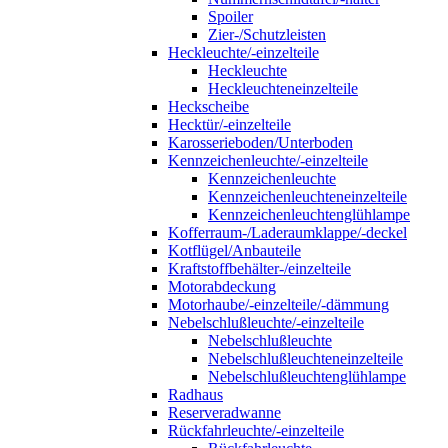
Spoiler
Zier-/Schutzleisten
Heckleuchte/-einzelteile
Heckleuchte
Heckleuchteneinzelteile
Heckscheibe
Hecktür/-einzelteile
Karosserieboden/Unterboden
Kennzeichenleuchte/-einzelteile
Kennzeichenleuchte
Kennzeichenleuchteneinzelteile
Kennzeichenleuchtenglühlampe
Kofferraum-/Laderaumklappe/-deckel
Kotflügel/Anbauteile
Kraftstoffbehälter-/einzelteile
Motorabdeckung
Motorhaube/-einzelteile/-dämmung
Nebelschlußleuchte/-einzelteile
Nebelschlußleuchte
Nebelschlußleuchteneinzelteile
Nebelschlußleuchtenglühlampe
Radhaus
Reserveradwanne
Rückfahrleuchte/-einzelteile