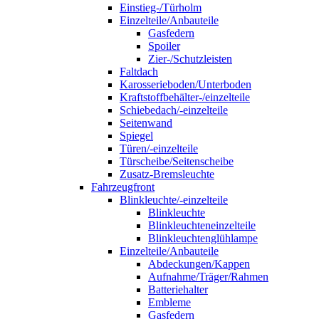
Einstieg-/Türholm
Einzelteile/Anbauteile
Gasfedern
Spoiler
Zier-/Schutzleisten
Faltdach
Karosserieboden/Unterboden
Kraftstoffbehälter-/einzelteile
Schiebedach/-einzelteile
Seitenwand
Spiegel
Türen/-einzelteile
Türscheibe/Seitenscheibe
Zusatz-Bremsleuchte
Fahrzeugfront
Blinkleuchte/-einzelteile
Blinkleuchte
Blinkleuchteneinzelteile
Blinkleuchtenglühlampe
Einzelteile/Anbauteile
Abdeckungen/Kappen
Aufnahme/Träger/Rahmen
Batteriehalter
Embleme
Gasfedern