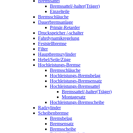
Bremssattel
Bremssattel/-halter(Träger)
Einzelteile
Bremsschläuche
Dauerbremsanlage
Primär-Retarder
Druckspeicher /-schalter
Fahrdynamikregelung
Feststellbremse
Filter
Hauptbremszylinder
Hebel/Seile/Züge
Hochleistungs-Bremse
Bremsschläuche
Hochleistungs-Bremsbelag
Hochleistungs-Bremsensatz
Hochleistungs-Bremssattel
Bremssattel/-halter(Träger)
Montagesatz
Hochleistungs-Bremsscheibe
Radzylinder
Scheibenbremse
Bremsbelag
Bremsensatz
Bremsscheibe