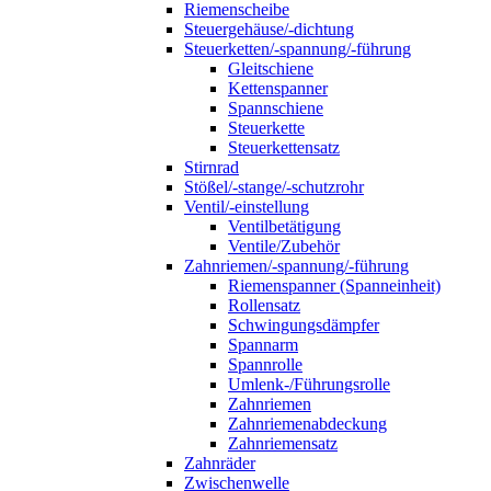
Riemenscheibe
Steuergehäuse/-dichtung
Steuerketten/-spannung/-führung
Gleitschiene
Kettenspanner
Spannschiene
Steuerkette
Steuerkettensatz
Stirnrad
Stößel/-stange/-schutzrohr
Ventil/-einstellung
Ventilbetätigung
Ventile/Zubehör
Zahnriemen/-spannung/-führung
Riemenspanner (Spanneinheit)
Rollensatz
Schwingungsdämpfer
Spannarm
Spannrolle
Umlenk-/Führungsrolle
Zahnriemen
Zahnriemenabdeckung
Zahnriemensatz
Zahnräder
Zwischenwelle