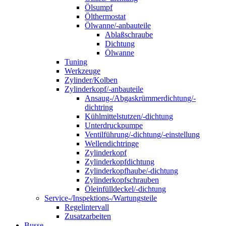
Ölsumpf
Ölthermostat
Ölwanne/-anbauteile
Ablaßschraube
Dichtung
Ölwanne
Tuning
Werkzeuge
Zylinder/Kolben
Zylinderkopf/-anbauteile
Ansaug-/Abgaskrümmerdichtung/-
dichtring
Kühlmittelstutzen/-dichtung
Unterdruckpumpe
Ventilführung/-dichtung/-einstellung
Wellendichtringe
Zylinderkopf
Zylinderkopfdichtung
Zylinderkopfhaube/-dichtung
Zylinderkopfschrauben
Öleinfülldeckel/-dichtung
Service-/Inspektions-/Wartungsteile
Regelintervall
Zusatzarbeiten
Busse