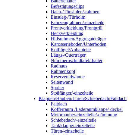
Batteriehalter
Befestigungsclips
Dach-/Türsäulen/-rahmen
Einstieg-/Türholm
Fahrzeugrahmen/-einzelteile
Frontverkleidung/Frontgrill
Heckverkleidung
Hilfsrahmen/Aggregateträger
Karosserieboden/Unterboden
Kotflügel/Anbauteile
Längs-/Querträger
Nummernschildtafel/-halter
Radhaus
Rahmenkopf
Reserveradwanne
Seitenwand
Spoiler
Stoßfänger/-einzelteile
Klappen/Hauben/Türen/Schiebedach/Faltdach
Faltdach
Kofferraum-/Laderaumklappe/-deckel
Motorhaube/-einzelteile/-dämmung
Schiebedach/-einzelteile
Tankklappe/-einzelteile
Türen/-einzelteile