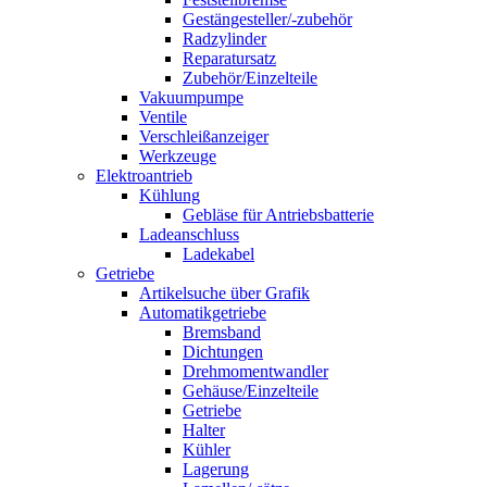
Gestängesteller/-zubehör
Radzylinder
Reparatursatz
Zubehör/Einzelteile
Vakuumpumpe
Ventile
Verschleißanzeiger
Werkzeuge
Elektroantrieb
Kühlung
Gebläse für Antriebsbatterie
Ladeanschluss
Ladekabel
Getriebe
Artikelsuche über Grafik
Automatikgetriebe
Bremsband
Dichtungen
Drehmomentwandler
Gehäuse/Einzelteile
Getriebe
Halter
Kühler
Lagerung