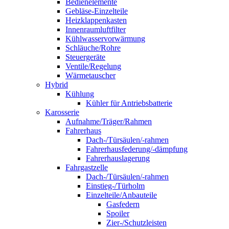
Bedienelemente
Gebläse-Einzelteile
Heizklappenkasten
Innenraumluftfilter
Kühlwasservorwärmung
Schläuche/Rohre
Steuergeräte
Ventile/Regelung
Wärmetauscher
Hybrid
Kühlung
Kühler für Antriebsbatterie
Karosserie
Aufnahme/Träger/Rahmen
Fahrerhaus
Dach-/Türsäulen/-rahmen
Fahrerhausfederung/-dämpfung
Fahrerhauslagerung
Fahrgastzelle
Dach-/Türsäulen/-rahmen
Einstieg-/Türholm
Einzelteile/Anbauteile
Gasfedern
Spoiler
Zier-/Schutzleisten