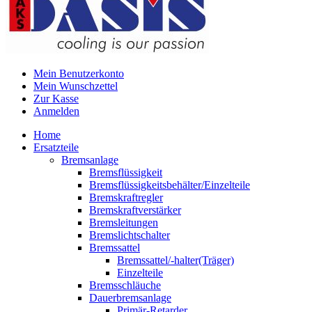
Mein Benutzerkonto
Mein Wunschzettel
Zur Kasse
Anmelden
Home
Ersatzteile
Bremsanlage
Bremsflüssigkeit
Bremsflüssigkeitsbehälter/Einzelteile
Bremskraftregler
Bremskraftverstärker
Bremsleitungen
Bremslichtschalter
Bremssattel
Bremssattel/-halter(Träger)
Einzelteile
Bremsschläuche
Dauerbremsanlage
Primär-Retarder