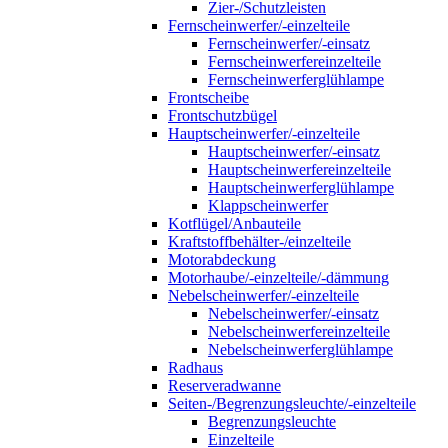
Zier-/Schutzleisten
Fernscheinwerfer/-einzelteile
Fernscheinwerfer/-einsatz
Fernscheinwerfereinzelteile
Fernscheinwerferglühlampe
Frontscheibe
Frontschutzbügel
Hauptscheinwerfer/-einzelteile
Hauptscheinwerfer/-einsatz
Hauptscheinwerfereinzelteile
Hauptscheinwerferglühlampe
Klappscheinwerfer
Kotflügel/Anbauteile
Kraftstoffbehälter-/einzelteile
Motorabdeckung
Motorhaube/-einzelteile/-dämmung
Nebelscheinwerfer/-einzelteile
Nebelscheinwerfer/-einsatz
Nebelscheinwerfereinzelteile
Nebelscheinwerferglühlampe
Radhaus
Reserveradwanne
Seiten-/Begrenzungsleuchte/-einzelteile
Begrenzungsleuchte
Einzelteile