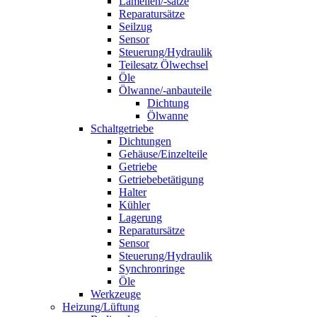
Lamellen/-sätze
Reparatursätze
Seilzug
Sensor
Steuerung/Hydraulik
Teilesatz Ölwechsel
Öle
Ölwanne/-anbauteile
Dichtung
Ölwanne
Schaltgetriebe
Dichtungen
Gehäuse/Einzelteile
Getriebe
Getriebebetätigung
Halter
Kühler
Lagerung
Reparatursätze
Sensor
Steuerung/Hydraulik
Synchronringe
Öle
Werkzeuge
Heizung/Lüftung