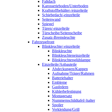
Faltdach
Karosserieboden/Unterboden
Kraftstoffbehälter-/einzelteile
Schiebedach/-einzelteile
Seitenwand
Spiegel
Türen/-einzelteile
Türscheibe/Seitenscheibe
Zusatz-Bremsleuchte
Fahrzeugfront
Blinkleuchte/-einzelteile
Blinkleuchte
Blinkleuchteneinzelteile
Blinkleuchtenglühlampe
Einzelteile/Anbauteile
Abdeckungen/Kappen
Aufnahme/Träger/Rahmen
Batteriehalter
Embleme
Gasfedern
Kühlerbefestigung
Montagesatz
Nummernschildtafel/-halter
Spoiler
Verkleidung/Grill