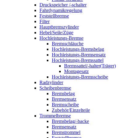
Druckspeicher /-schalter
Fahrdynamikregelung
Feststellbremse
Filter
Hauptbremszylinder
Hebel/Seile/Züge
Hochleistungs-Bremse
Bremsschläuche
Hochleistungs-Bremsbelag
Hochleistungs-Bremsensatz
Hochleistungs-Bremssattel
Bremssattel/-halter(Träger)
Montagesatz
Hochleistungs-Bremsscheibe
Radzylinder
Scheibenbremse
Bremsbelag
Bremsensatz
Bremsscheibe
Zubehör/Einzelteile
Trommelbremse
Bremsbelag/-backe
Bremsensatz
Bremstrommel
Feststellbremse