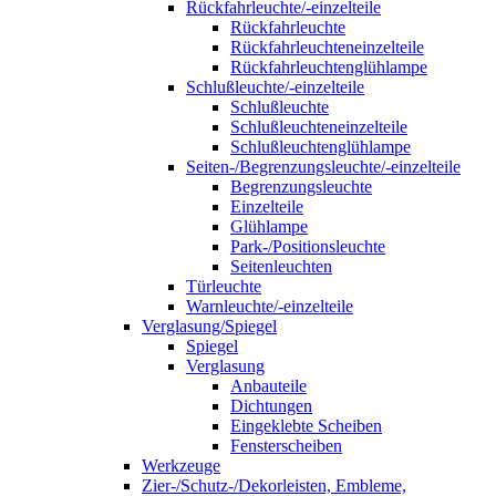
Rückfahrleuchte/-einzelteile
Rückfahrleuchte
Rückfahrleuchteneinzelteile
Rückfahrleuchtenglühlampe
Schlußleuchte/-einzelteile
Schlußleuchte
Schlußleuchteneinzelteile
Schlußleuchtenglühlampe
Seiten-/Begrenzungsleuchte/-einzelteile
Begrenzungsleuchte
Einzelteile
Glühlampe
Park-/Positionsleuchte
Seitenleuchten
Türleuchte
Warnleuchte/-einzelteile
Verglasung/Spiegel
Spiegel
Verglasung
Anbauteile
Dichtungen
Eingeklebte Scheiben
Fensterscheiben
Werkzeuge
Zier-/Schutz-/Dekorleisten, Embleme,