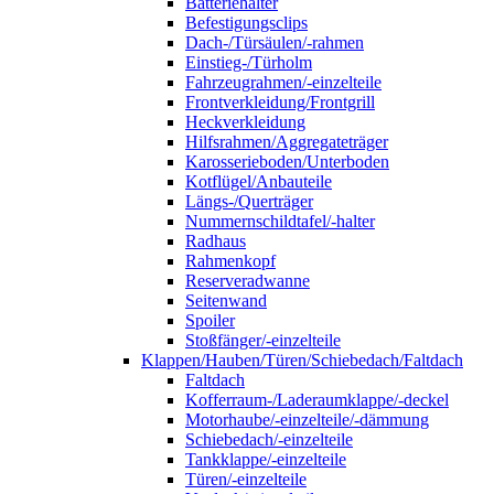
Batteriehalter
Befestigungsclips
Dach-/Türsäulen/-rahmen
Einstieg-/Türholm
Fahrzeugrahmen/-einzelteile
Frontverkleidung/Frontgrill
Heckverkleidung
Hilfsrahmen/Aggregateträger
Karosserieboden/Unterboden
Kotflügel/Anbauteile
Längs-/Querträger
Nummernschildtafel/-halter
Radhaus
Rahmenkopf
Reserveradwanne
Seitenwand
Spoiler
Stoßfänger/-einzelteile
Klappen/Hauben/Türen/Schiebedach/Faltdach
Faltdach
Kofferraum-/Laderaumklappe/-deckel
Motorhaube/-einzelteile/-dämmung
Schiebedach/-einzelteile
Tankklappe/-einzelteile
Türen/-einzelteile