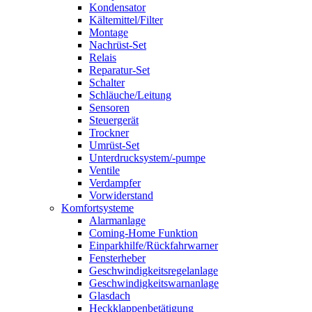
Kondensator
Kältemittel/Filter
Montage
Nachrüst-Set
Relais
Reparatur-Set
Schalter
Schläuche/Leitung
Sensoren
Steuergerät
Trockner
Umrüst-Set
Unterdrucksystem/-pumpe
Ventile
Verdampfer
Vorwiderstand
Komfortsysteme
Alarmanlage
Coming-Home Funktion
Einparkhilfe/Rückfahrwarner
Fensterheber
Geschwindigkeitsregelanlage
Geschwindigkeitswarnanlage
Glasdach
Heckklappenbetätigung