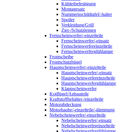
Kühlerbefestigung
Montagesatz
Nummernschildtafel/-halter
Spoiler
Verkleidung/Grill
Zier-/Schutzleisten
Fernscheinwerfer/-einzelteile
Fernscheinwerfer/-einsatz
Fernscheinwerfereinzelteile
Fernscheinwerferglühlampe
Frontscheibe
Frontschutzbügel
Hauptscheinwerfer/-einzelteile
Hauptscheinwerfer/-einsatz
Hauptscheinwerfereinzelteile
Hauptscheinwerferglühlampe
Klappscheinwerfer
Kotflügel/Anbauteile
Kraftstoffbehälter-/einzelteile
Motorabdeckung
Motorhaube/-einzelteile/-dämmung
Nebelscheinwerfer/-einzelteile
Nebelscheinwerfer/-einsatz
Nebelscheinwerfereinzelteile
Nebelscheinwerferglühlampe