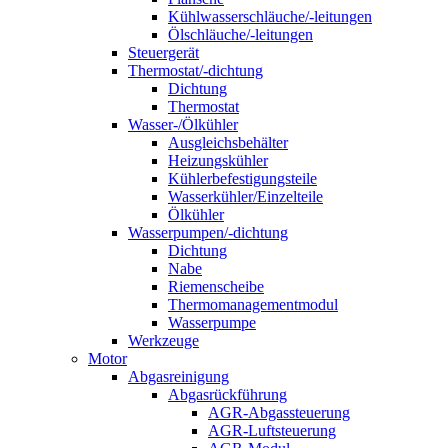
Kühlwasserschläuche/-leitungen
Ölschläuche/-leitungen
Steuergerät
Thermostat/-dichtung
Dichtung
Thermostat
Wasser-/Ölkühler
Ausgleichsbehälter
Heizungskühler
Kühlerbefestigungsteile
Wasserkühler/Einzelteile
Ölkühler
Wasserpumpen/-dichtung
Dichtung
Nabe
Riemenscheibe
Thermomanagementmodul
Wasserpumpe
Werkzeuge
Motor
Abgasreinigung
Abgasrückführung
AGR-Abgassteuerung
AGR-Luftsteuerung