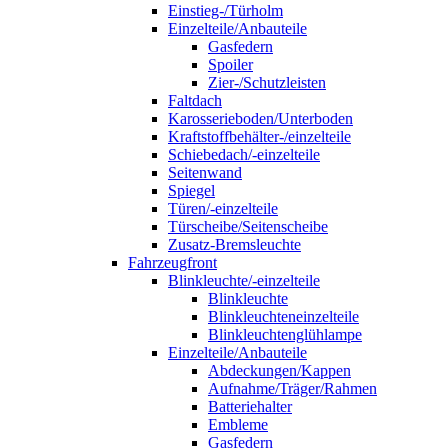
Einstieg-/Türholm
Einzelteile/Anbauteile
Gasfedern
Spoiler
Zier-/Schutzleisten
Faltdach
Karosserieboden/Unterboden
Kraftstoffbehälter-/einzelteile
Schiebedach/-einzelteile
Seitenwand
Spiegel
Türen/-einzelteile
Türscheibe/Seitenscheibe
Zusatz-Bremsleuchte
Fahrzeugfront
Blinkleuchte/-einzelteile
Blinkleuchte
Blinkleuchteneinzelteile
Blinkleuchtenglühlampe
Einzelteile/Anbauteile
Abdeckungen/Kappen
Aufnahme/Träger/Rahmen
Batteriehalter
Embleme
Gasfedern