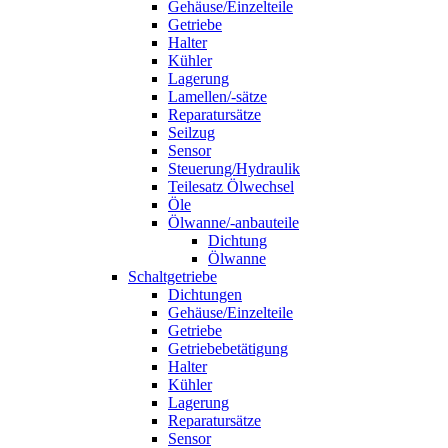
Gehäuse/Einzelteile
Getriebe
Halter
Kühler
Lagerung
Lamellen/-sätze
Reparatursätze
Seilzug
Sensor
Steuerung/Hydraulik
Teilesatz Ölwechsel
Öle
Ölwanne/-anbauteile
Dichtung
Ölwanne
Schaltgetriebe
Dichtungen
Gehäuse/Einzelteile
Getriebe
Getriebebetätigung
Halter
Kühler
Lagerung
Reparatursätze
Sensor