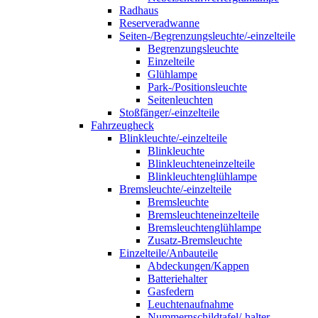
Radhaus
Reserveradwanne
Seiten-/Begrenzungsleuchte/-einzelteile
Begrenzungsleuchte
Einzelteile
Glühlampe
Park-/Positionsleuchte
Seitenleuchten
Stoßfänger/-einzelteile
Fahrzeugheck
Blinkleuchte/-einzelteile
Blinkleuchte
Blinkleuchteneinzelteile
Blinkleuchtenglühlampe
Bremsleuchte/-einzelteile
Bremsleuchte
Bremsleuchteneinzelteile
Bremsleuchtenglühlampe
Zusatz-Bremsleuchte
Einzelteile/Anbauteile
Abdeckungen/Kappen
Batteriehalter
Gasfedern
Leuchtenaufnahme
Nummernschildtafel/-halter