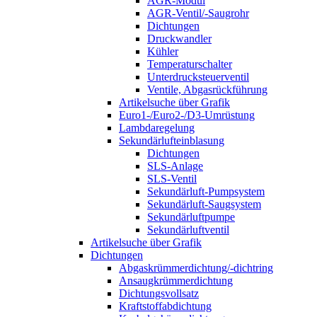
AGR-Modul
AGR-Ventil/-Saugrohr
Dichtungen
Druckwandler
Kühler
Temperaturschalter
Unterdrucksteuerventil
Ventile, Abgasrückführung
Artikelsuche über Grafik
Euro1-/Euro2-/D3-Umrüstung
Lambdaregelung
Sekundärlufteinblasung
Dichtungen
SLS-Anlage
SLS-Ventil
Sekundärluft-Pumpsystem
Sekundärluft-Saugsystem
Sekundärluftpumpe
Sekundärluftventil
Artikelsuche über Grafik
Dichtungen
Abgaskrümmerdichtung/-dichtring
Ansaugkrümmerdichtung
Dichtungsvollsatz
Kraftstoffabdichtung