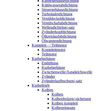
Kurbelgehäusedichtung
Kühlwasserabdichtung
Steuergehäusedichtung
Turboladerdichtung
Ventildeckeldichtung
Ventilschaftabdichtung
Wellendichtring/-satz
Zylinderkopfdichtung
Ölkreislaufabdichtung
Ölwannendichtung
Komplett - / Teilmotor
Komplettmotor
Teilmotor
Kurbelgehäuse
Entlüftung
Kurbelgehäuse
Zwischenwelle/Ausgleichswelle
Zylinder
Zylinderlaufbuchsen/-satz
Kurbeltrieb
Kolben
Kolben
Kolbenbolzen/-sicherung
Kolben komplett
Kolbenringsatz