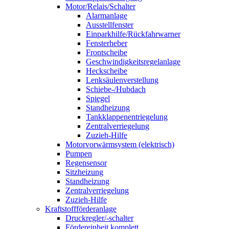
Motor/Relais/Schalter
Alarmanlage
Ausstellfenster
Einparkhilfe/Rückfahrwarner
Fensterheber
Frontscheibe
Geschwindigkeitsregelanlage
Heckscheibe
Lenksäulenverstellung
Schiebe-/Hubdach
Spiegel
Standheizung
Tankklappenentriegelung
Zentralverriegelung
Zuzieh-Hilfe
Motorvorwärmsystem (elektrisch)
Pumpen
Regensensor
Sitzheizung
Standheizung
Zentralverriegelung
Zuzieh-Hilfe
Kraftstoffförderanlage
Druckregler/-schalter
Fördereinheit komplett