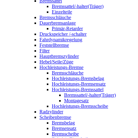
Bremssattel
Bremssattel/-halter(Träger)
Einzelteile
Bremsschläuche
Dauerbremsanlage
Primär-Retarder
Druckspeicher /-schalter
Fahrdynamikregelung
Feststellbremse
Filter
Hauptbremszylinder
Hebel/Seile/Züge
Hochleistungs-Bremse
Bremsschläuche
Hochleistungs-Bremsbelag
Hochleistungs-Bremsensatz
Hochleistungs-Bremssattel
Bremssattel/-halter(Träger)
Montagesatz
Hochleistungs-Bremsscheibe
Radzylinder
Scheibenbremse
Bremsbelag
Bremsensatz
Bremsscheibe