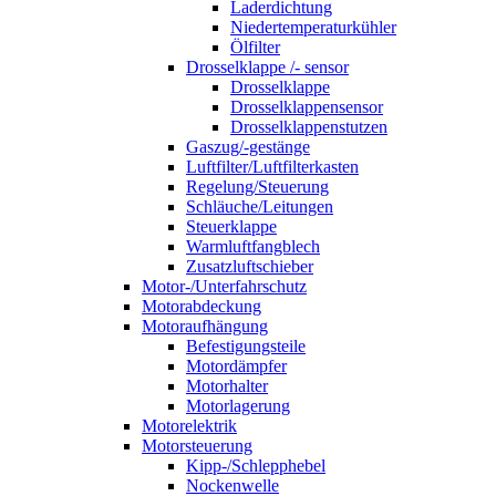
Laderdichtung
Niedertemperaturkühler
Ölfilter
Drosselklappe /- sensor
Drosselklappe
Drosselklappensensor
Drosselklappenstutzen
Gaszug/-gestänge
Luftfilter/Luftfilterkasten
Regelung/Steuerung
Schläuche/Leitungen
Steuerklappe
Warmluftfangblech
Zusatzluftschieber
Motor-/Unterfahrschutz
Motorabdeckung
Motoraufhängung
Befestigungsteile
Motordämpfer
Motorhalter
Motorlagerung
Motorelektrik
Motorsteuerung
Kipp-/Schlepphebel
Nockenwelle