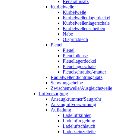
Reparatursatz
Kurbelwelle
Kurbelwelle
Kurbelwellenlagerdeckel
Kurbelwellenlagerschale
Kurbelwellenscheiben
Nabe
Ölspritzblech
Pleuel
Pleuel
Pleuelbüchse
Pleuellagerdeckel
Pleuellagerschale
Pleuelschraube/-mutter
Radialwellendichtring/-satz
Schwungscheibe
Zwischenwelle/Ausgleichswelle
Luftversorgung
Ansaugkrümmer/Saugrohr
Ansaugluftvorwärmung
Aufladung
Ladeluftkühler
Ladeluftregelung
Ladeluftschlauch
Lader/-einzelteile