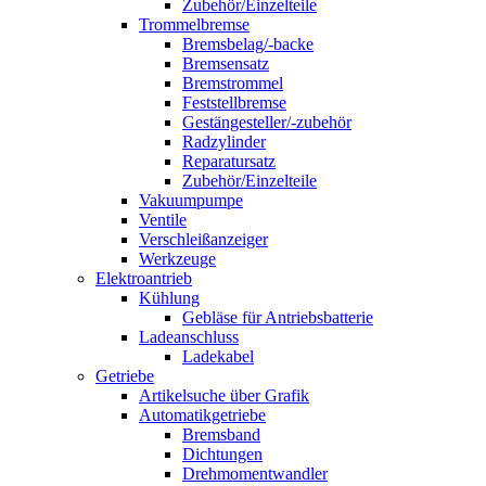
Zubehör/Einzelteile
Trommelbremse
Bremsbelag/-backe
Bremsensatz
Bremstrommel
Feststellbremse
Gestängesteller/-zubehör
Radzylinder
Reparatursatz
Zubehör/Einzelteile
Vakuumpumpe
Ventile
Verschleißanzeiger
Werkzeuge
Elektroantrieb
Kühlung
Gebläse für Antriebsbatterie
Ladeanschluss
Ladekabel
Getriebe
Artikelsuche über Grafik
Automatikgetriebe
Bremsband
Dichtungen
Drehmomentwandler