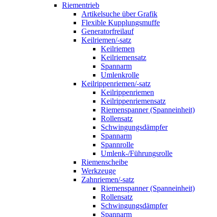
Riementrieb
Artikelsuche über Grafik
Flexible Kupplungsmuffe
Generatorfreilauf
Keilriemen/-satz
Keilriemen
Keilriemensatz
Spannarm
Umlenkrolle
Keilrippenriemen/-satz
Keilrippenriemen
Keilrippenriemensatz
Riemenspanner (Spanneinheit)
Rollensatz
Schwingungsdämpfer
Spannarm
Spannrolle
Umlenk-/Führungsrolle
Riemenscheibe
Werkzeuge
Zahnriemen/-satz
Riemenspanner (Spanneinheit)
Rollensatz
Schwingungsdämpfer
Spannarm