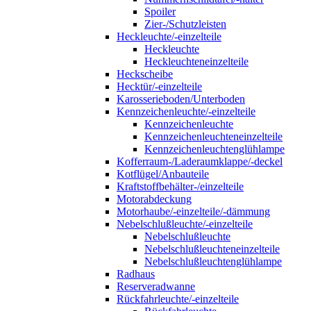
Spoiler
Zier-/Schutzleisten
Heckleuchte/-einzelteile
Heckleuchte
Heckleuchteneinzelteile
Heckscheibe
Hecktür/-einzelteile
Karosserieboden/Unterboden
Kennzeichenleuchte/-einzelteile
Kennzeichenleuchte
Kennzeichenleuchteneinzelteile
Kennzeichenleuchtenglühlampe
Kofferraum-/Laderaumklappe/-deckel
Kotflügel/Anbauteile
Kraftstoffbehälter-/einzelteile
Motorabdeckung
Motorhaube/-einzelteile/-dämmung
Nebelschlußleuchte/-einzelteile
Nebelschlußleuchte
Nebelschlußleuchteneinzelteile
Nebelschlußleuchtenglühlampe
Radhaus
Reserveradwanne
Rückfahrleuchte/-einzelteile