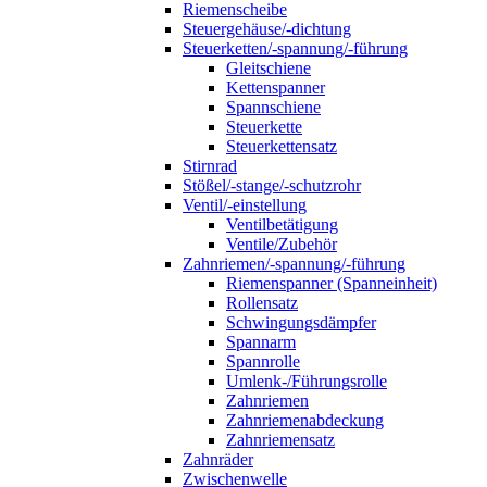
Riemenscheibe
Steuergehäuse/-dichtung
Steuerketten/-spannung/-führung
Gleitschiene
Kettenspanner
Spannschiene
Steuerkette
Steuerkettensatz
Stirnrad
Stößel/-stange/-schutzrohr
Ventil/-einstellung
Ventilbetätigung
Ventile/Zubehör
Zahnriemen/-spannung/-führung
Riemenspanner (Spanneinheit)
Rollensatz
Schwingungsdämpfer
Spannarm
Spannrolle
Umlenk-/Führungsrolle
Zahnriemen
Zahnriemenabdeckung
Zahnriemensatz
Zahnräder
Zwischenwelle