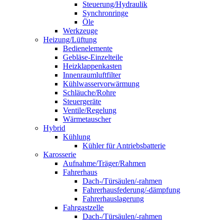
Steuerung/Hydraulik
Synchronringe
Öle
Werkzeuge
Heizung/Lüftung
Bedienelemente
Gebläse-Einzelteile
Heizklappenkasten
Innenraumluftfilter
Kühlwasservorwärmung
Schläuche/Rohre
Steuergeräte
Ventile/Regelung
Wärmetauscher
Hybrid
Kühlung
Kühler für Antriebsbatterie
Karosserie
Aufnahme/Träger/Rahmen
Fahrerhaus
Dach-/Türsäulen/-rahmen
Fahrerhausfederung/-dämpfung
Fahrerhauslagerung
Fahrgastzelle
Dach-/Türsäulen/-rahmen