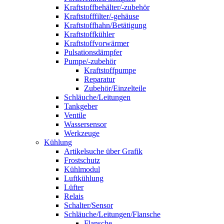
Kraftstoffbehälter/-zubehör
Kraftstofffilter/-gehäuse
Kraftstoffhahn/Betätigung
Kraftstoffkühler
Kraftstoffvorwärmer
Pulsationsdämpfer
Pumpe/-zubehör
Kraftstoffpumpe
Reparatur
Zubehör/Einzelteile
Schläuche/Leitungen
Tankgeber
Ventile
Wassersensor
Werkzeuge
Kühlung
Artikelsuche über Grafik
Frostschutz
Kühlmodul
Luftkühlung
Lüfter
Relais
Schalter/Sensor
Schläuche/Leitungen/Flansche
Flansche