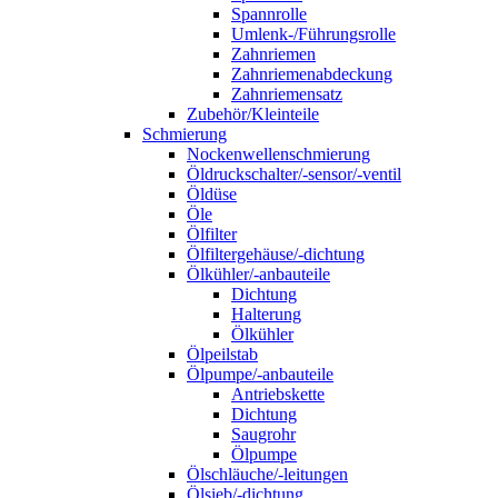
Spannrolle
Umlenk-/Führungsrolle
Zahnriemen
Zahnriemenabdeckung
Zahnriemensatz
Zubehör/Kleinteile
Schmierung
Nockenwellenschmierung
Öldruckschalter/-sensor/-ventil
Öldüse
Öle
Ölfilter
Ölfiltergehäuse/-dichtung
Ölkühler/-anbauteile
Dichtung
Halterung
Ölkühler
Ölpeilstab
Ölpumpe/-anbauteile
Antriebskette
Dichtung
Saugrohr
Ölpumpe
Ölschläuche/-leitungen
Ölsieb/-dichtung