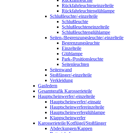
Rückfahrleuchte
Rückfahrleuchteneinzelteile
Rückfahrleuchtenglühlampe
Schlußleuchte/-einzelteile
Schlußleuchte
Schlußleuchteneinzelteile
Schlußleuchtenglühlampe
Seiten-/Begrenzungsleuchte/-einzelteile
Begrenzungsleuchte
Einzelteile
Glühlampe
Park-/Positionsleuchte
Seitenleuchten
Seitenwand
Stoßfänger/-einzelteile
Verkleidung
Gasfedern
Gesamtgrafik Karosserieteile
Hauptscheinwerfer/-einzelteile
Hauptscheinwerfer/-einsatz
Hauptscheinwerfereinzelteile
Hauptscheinwerferglühlampe
Klappscheinwerfer
Karosserieteile/Kotflügel/Stoßfänger
Abdeckungen/Kappen