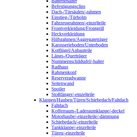
Batteriehalter
Befestigungsclips
Dach-/Türsäulen/-rahmen
Einstieg-/Türholm
Fahrzeugrahmen/-einzelteile
Frontverkleidung/Frontgrill
Heckverkleidung
Hilfsrahmen/Aggregateträger
Karosserieboden/Unterboden
Kotflügel/Anbauteile
Längs-/Querträger
Nummernschildtafel/-halter
Radhaus
Rahmenkopf
Reserveradwanne
Seitenwand
Spoiler
Stoßfänger/-einzelteile
Klappen/Hauben/Türen/Schiebedach/Faltdach
Faltdach
Kofferraum-/Laderaumklappe/-deckel
Motorhaube/-einzelteile/-dämmung
Schiebedach/-einzelteile
Tankklappe/-einzelteile
Türen/-einzelteile