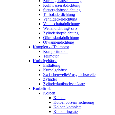
Kurbelgehäusedichtung
Kühlwasserabdichtung
Steuergehäusedichtung
Turboladerdichtung
Ventildeckeldichtung
Ventilschaftabdichtung
Wellendichtring/-satz
Zylinderkopfdichtung
Ölkreislaufabdichtung
Ölwannendichtung
Komplett - / Teilmotor
Komplettmotor
Teilmotor
Kurbelgehäuse
Entlüftung
Kurbelgehäuse
Zwischenwelle/Ausgleichswelle
Zylinder
Zylinderlaufbuchsen/-satz
Kurbeltrieb
Kolben
Kolben
Kolbenbolzen/-sicherung
Kolben komplett
Kolbenringsatz