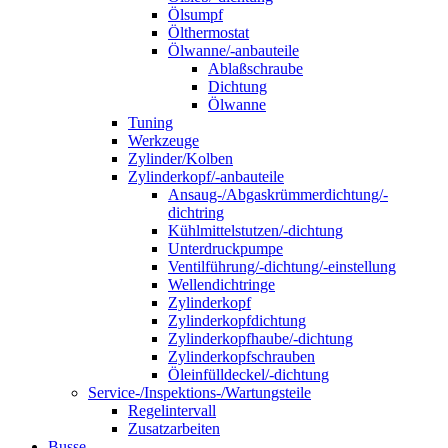
Ölsumpf
Ölthermostat
Ölwanne/-anbauteile
Ablaßschraube
Dichtung
Ölwanne
Tuning
Werkzeuge
Zylinder/Kolben
Zylinderkopf/-anbauteile
Ansaug-/Abgaskrümmerdichtung/-
dichtring
Kühlmittelstutzen/-dichtung
Unterdruckpumpe
Ventilführung/-dichtung/-einstellung
Wellendichtringe
Zylinderkopf
Zylinderkopfdichtung
Zylinderkopfhaube/-dichtung
Zylinderkopfschrauben
Öleinfülldeckel/-dichtung
Service-/Inspektions-/Wartungsteile
Regelintervall
Zusatzarbeiten
Busse