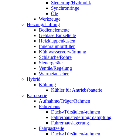
Steuerung/Hydraulik
Synchronringe
Öle
Werkzeuge
Heizung/Lüftung
Bedienelemente
Gebläse-Einzelteile
Heizklappenkasten
Innenraumluftfilter
Kühlwasservorwärmung
Schläuche/Rohre
Steuergeräte
Ventile/Regelung
Wärmetauscher
Hybrid
Kühlung
Kühler für Antriebsbatterie
Karosserie
Aufnahme/Träger/Rahmen
Fahrerhaus
Dach-/Türsäulen/-rahmen
Fahrerhausfederung/-dämpfung
Fahrerhauslagerung
Fahrgastzelle
Dach-/Türsäulen/-rahmen