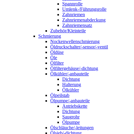
Spannrolle
Umlenk-/Führungsrolle
Zahnriemen
Zahnriemenabdeckung
Zahnriemensatz
Zubehör/Kleinteile
Schmierung
Nockenwellenschmierung
Öldruckschalter/-sensor/-ventil
Öldüse
Öle
Ölfilter
Ölfiltergehäuse/-dichtung
Ölkühler/-anbauteile
Dichtung
Halterung
Ölkühler
Ölpeilstab
Ölpumpe/-anbauteile
Antriebskette
Dichtung
Saugrohr
Ölpumpe
Ölschläuche/-leitungen
Ölsieb/-dichtung