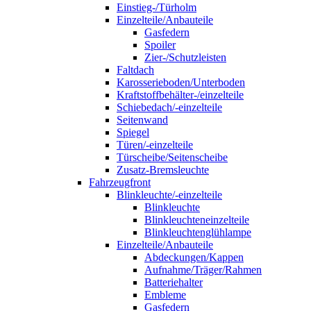
Einstieg-/Türholm
Einzelteile/Anbauteile
Gasfedern
Spoiler
Zier-/Schutzleisten
Faltdach
Karosserieboden/Unterboden
Kraftstoffbehälter-/einzelteile
Schiebedach/-einzelteile
Seitenwand
Spiegel
Türen/-einzelteile
Türscheibe/Seitenscheibe
Zusatz-Bremsleuchte
Fahrzeugfront
Blinkleuchte/-einzelteile
Blinkleuchte
Blinkleuchteneinzelteile
Blinkleuchtenglühlampe
Einzelteile/Anbauteile
Abdeckungen/Kappen
Aufnahme/Träger/Rahmen
Batteriehalter
Embleme
Gasfedern