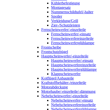
Kühlerbefestigung
Montagesatz
Nummernschildtafel/-halter
Spoiler
Verkleidung/Grill
Zier-/Schutzleisten
Fernscheinwerfer/-einzelteile
Fernscheinwerfer/-einsatz
Fernscheinwerfereinzelteile
Fernscheinwerferglühlampe
Frontscheibe
Frontschutzbügel
Hauptscheinwerfer/-einzelteile
Hauptscheinwerfer/-einsatz
Hauptscheinwerfereinzelteile
Hauptscheinwerferglühlampe
Klappscheinwerfer
Kotflügel/Anbauteile
Kraftstoffbehälter-/einzelteile
Motorabdeckung
Motorhaube/-einzelteile/-dämmung
Nebelscheinwerfer/-einzelteile
Nebelscheinwerfer/-einsatz
Nebelscheinwerfereinzelteile
Nebelscheinwerferglühlampe