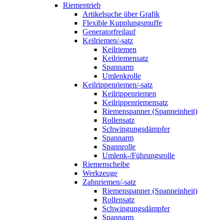
Riementrieb
Artikelsuche über Grafik
Flexible Kupplungsmuffe
Generatorfreilauf
Keilriemen/-satz
Keilriemen
Keilriemensatz
Spannarm
Umlenkrolle
Keilrippenriemen/-satz
Keilrippenriemen
Keilrippenriemensatz
Riemenspanner (Spanneinheit)
Rollensatz
Schwingungsdämpfer
Spannarm
Spannrolle
Umlenk-/Führungsrolle
Riemenscheibe
Werkzeuge
Zahnriemen/-satz
Riemenspanner (Spanneinheit)
Rollensatz
Schwingungsdämpfer
Spannarm