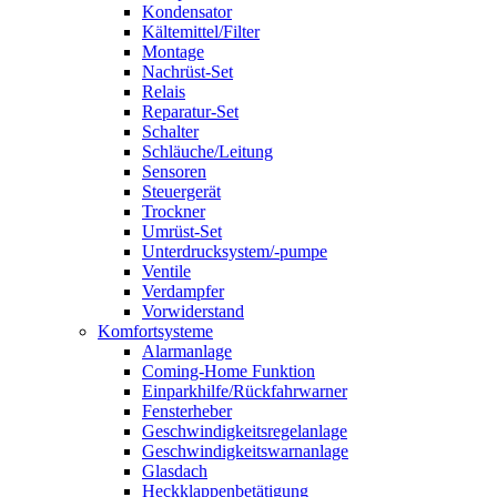
Kondensator
Kältemittel/Filter
Montage
Nachrüst-Set
Relais
Reparatur-Set
Schalter
Schläuche/Leitung
Sensoren
Steuergerät
Trockner
Umrüst-Set
Unterdrucksystem/-pumpe
Ventile
Verdampfer
Vorwiderstand
Komfortsysteme
Alarmanlage
Coming-Home Funktion
Einparkhilfe/Rückfahrwarner
Fensterheber
Geschwindigkeitsregelanlage
Geschwindigkeitswarnanlage
Glasdach
Heckklappenbetätigung