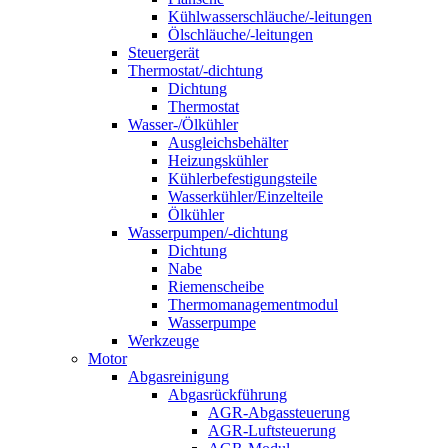
Kühlwasserschläuche/-leitungen
Ölschläuche/-leitungen
Steuergerät
Thermostat/-dichtung
Dichtung
Thermostat
Wasser-/Ölkühler
Ausgleichsbehälter
Heizungskühler
Kühlerbefestigungsteile
Wasserkühler/Einzelteile
Ölkühler
Wasserpumpen/-dichtung
Dichtung
Nabe
Riemenscheibe
Thermomanagementmodul
Wasserpumpe
Werkzeuge
Motor
Abgasreinigung
Abgasrückführung
AGR-Abgassteuerung
AGR-Luftsteuerung