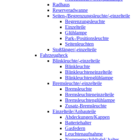
Radhaus
Reserveradwanne
Seiten-/Begrenzungsleuchte/-einzelteile
Begrenzungsleuchte
Einzelteile
Glühlampe
Park-/Positionsleuchte
Seitenleuchten
Stoßfänger/-einzelteile
Fahrzeugheck
Blinkleuchte/-einzelteile
Blinkleuchte
Blinkleuchteneinzelteile
Blinkleuchtenglühlampe
Bremsleuchte/-einzelteile
Bremsleuchte
Bremsleuchteneinzelteile
Bremsleuchtenglühlampe
Zusatz-Bremsleuchte
Einzelteile/Anbauteile
Abdeckungen/Kappen
Batteriehalter
Gasfedern
Leuchtenaufnahme
Nummernschildtafel/-halter