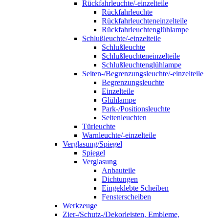
Rückfahrleuchte/-einzelteile
Rückfahrleuchte
Rückfahrleuchteneinzelteile
Rückfahrleuchtenglühlampe
Schlußleuchte/-einzelteile
Schlußleuchte
Schlußleuchteneinzelteile
Schlußleuchtenglühlampe
Seiten-/Begrenzungsleuchte/-einzelteile
Begrenzungsleuchte
Einzelteile
Glühlampe
Park-/Positionsleuchte
Seitenleuchten
Türleuchte
Warnleuchte/-einzelteile
Verglasung/Spiegel
Spiegel
Verglasung
Anbauteile
Dichtungen
Eingeklebte Scheiben
Fensterscheiben
Werkzeuge
Zier-/Schutz-/Dekorleisten, Embleme,