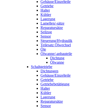
Gehäuse/Einzelteile
Getriebe
Halter
Kühler
Lagerung
Lamellen/-sätze
Reparatursätze
Seilzug
Sensor
Steuerung/Hydraulik
Teilesatz Ölwechsel
Öle
Ölwanne/-anbauteile
Dichtung
Ölwanne
Schaltgetriebe
Dichtungen
Gehäuse/Einzelteile
Getriebe
Getriebebetätigung
Halter
Kühler
Lagerung
Reparatursätze
Sensor