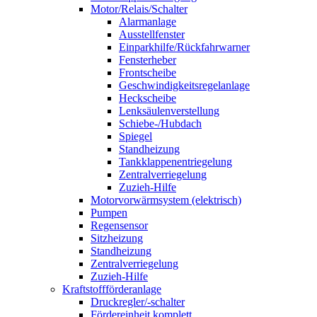
Motor/Relais/Schalter
Alarmanlage
Ausstellfenster
Einparkhilfe/Rückfahrwarner
Fensterheber
Frontscheibe
Geschwindigkeitsregelanlage
Heckscheibe
Lenksäulenverstellung
Schiebe-/Hubdach
Spiegel
Standheizung
Tankklappenentriegelung
Zentralverriegelung
Zuzieh-Hilfe
Motorvorwärmsystem (elektrisch)
Pumpen
Regensensor
Sitzheizung
Standheizung
Zentralverriegelung
Zuzieh-Hilfe
Kraftstoffförderanlage
Druckregler/-schalter
Fördereinheit komplett