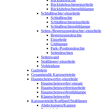
Rückfahrleuchte
Rückfahrleuchteneinzelteile
Rückfahrleuchtenglühlampe
Schlußleuchte/-einzelteile
Schlußleuchte
Schlußleuchteneinzelteile
Schlußleuchtenglühlampe
Seiten-/Begrenzungsleuchte/-einzelteile
Begrenzungsleuchte
Einzelteile
Glühlampe
Park-/Positionsleuchte
Seitenleuchten
Seitenwand
Stoßfänger/-einzelteile
Verkleidung
Gasfedern
Gesamtgrafik Karosserieteile
Hauptscheinwerfer/-einzelteile
Hauptscheinwerfer/-einsatz
Hauptscheinwerfereinzelteile
Hauptscheinwerferglühlampe
Klappscheinwerfer
Karosserieteile/Kotflügel/Stoßfänger
Abdeckungen/Kappen