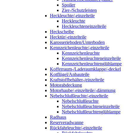
Spoiler
Zier-/Schutzleisten
Heckleuchte/-einzelteile
Heckleuchte
Heckleuchteneinzelteile
Heckscheibe
Hecktür/-einzelteile
Karosserieboden/Unterboden
Kennzeichenleuchte/-einzelteile
Kennzeichenleuchte
Kennzeichenleuchteneinzelteile
Kennzeichenleuchtenglühlampe
Kofferraum-/Laderaumklappe/-deckel
Kotflügel/Anbauteile
Kraftstoffbehälter-/einzelteile
Motorabdeckung
Motorhaube/-einzelteile/-dämmung
Nebelschlußleuchte/-einzelteile
Nebelschlußleuchte
Nebelschlußleuchteneinzelteile
Nebelschlußleuchtenglühlampe
Radhaus
Reserveradwanne
Rückfahrleuchte/-einzelteile