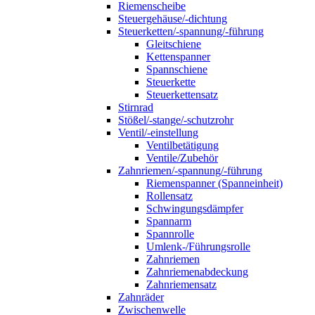
Riemenscheibe
Steuergehäuse/-dichtung
Steuerketten/-spannung/-führung
Gleitschiene
Kettenspanner
Spannschiene
Steuerkette
Steuerkettensatz
Stirnrad
Stößel/-stange/-schutzrohr
Ventil/-einstellung
Ventilbetätigung
Ventile/Zubehör
Zahnriemen/-spannung/-führung
Riemenspanner (Spanneinheit)
Rollensatz
Schwingungsdämpfer
Spannarm
Spannrolle
Umlenk-/Führungsrolle
Zahnriemen
Zahnriemenabdeckung
Zahnriemensatz
Zahnräder
Zwischenwelle