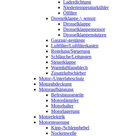
Laderdichtung
Niedertemperaturkühler
Ölfilter
Drosselklappe /- sensor
Drosselklappe
Drosselklappensensor
Drosselklappenstutzen
Gaszug/-gestänge
Luftfilter/Luftfilterkasten
Regelung/Steuerung
Schläuche/Leitungen
Steuerklappe
Warmluftfangblech
Zusatzluftschieber
Motor-/Unterfahrschutz
Motorabdeckung
Motoraufhängung
Befestigungsteile
Motordämpfer
Motorhalter
Motorlagerung
Motorelektrik
Motorsteuerung
Kipp-/Schlepphebel
Nockenwelle