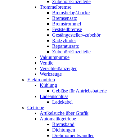
Zubehör/Einzelteile
Trommelbremse
Bremsbelag/-backe
Bremsensatz
Bremstrommel
Feststellbremse
Gestängesteller/-zubehör
Radzylinder
Reparatursatz
Zubehör/Einzelteile
Vakuumpumpe
Ventile
Verschleißanzeiger
Werkzeuge
Elektroantrieb
Kühlung
Gebläse für Antriebsbatterie
Ladeanschluss
Ladekabel
Getriebe
Artikelsuche über Grafik
Automatikgetriebe
Bremsband
Dichtungen
Drehmomentwandler