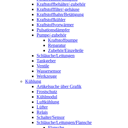
Kraftstoffbehälter/-zubehör
Kraftstofffilter/-gehäuse
Kraftstoffhahn/Betätigung
Kraftstoffkühler
Kraftstoffvorwärmer
Pulsationsdämpfer
Pumpe/-zubehör
Kraftstoffpumpe
Reparatur
Zubehör/Einzelteile
Schläuche/Leitungen
Tankgeber
Ventile
Wassersensor
Werkzeuge
Kühlung
Artikelsuche über Grafik
Frostschutz
Kühlmodul
Luftkühlung
Lüfter
Relais
Schalter/Sensor
Schläuche/Leitungen/Flansche
Flansche