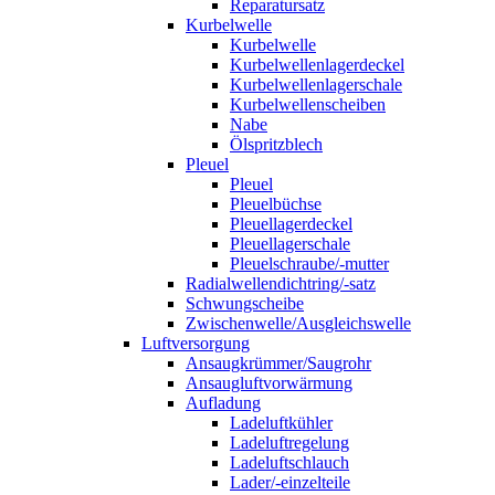
Reparatursatz
Kurbelwelle
Kurbelwelle
Kurbelwellenlagerdeckel
Kurbelwellenlagerschale
Kurbelwellenscheiben
Nabe
Ölspritzblech
Pleuel
Pleuel
Pleuelbüchse
Pleuellagerdeckel
Pleuellagerschale
Pleuelschraube/-mutter
Radialwellendichtring/-satz
Schwungscheibe
Zwischenwelle/Ausgleichswelle
Luftversorgung
Ansaugkrümmer/Saugrohr
Ansaugluftvorwärmung
Aufladung
Ladeluftkühler
Ladeluftregelung
Ladeluftschlauch
Lader/-einzelteile