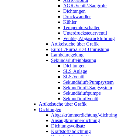
AGR-Modul
AGR-Ventil/-Saugrohr
Dichtungen
Druckwandler
Kühler
Temperaturschalter
Unterdrucksteuerventil
Ventile, Abgasrückführung
Artikelsuche über Grafik
Euro1-/Euro2-/D3-Umrüstung
Lambdaregelung
Sekundärlufteinblasung
Dichtungen
SLS-Anlage
SLS-Ventil
Sekundärluft-Pumpsystem
Sekundärluft-Saugsystem
Sekundärluftpumpe
Sekundärluftventil
Artikelsuche über Grafik
Dichtungen
Abgaskrümmerdichtung/-dichtring
Ansaugkrümmerdichtung
Dichtungsvollsatz
Kraftstoffabdichtung