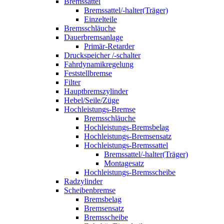
Bremssattel
Bremssattel/-halter(Träger)
Einzelteile
Bremsschläuche
Dauerbremsanlage
Primär-Retarder
Druckspeicher /-schalter
Fahrdynamikregelung
Feststellbremse
Filter
Hauptbremszylinder
Hebel/Seile/Züge
Hochleistungs-Bremse
Bremsschläuche
Hochleistungs-Bremsbelag
Hochleistungs-Bremsensatz
Hochleistungs-Bremssattel
Bremssattel/-halter(Träger)
Montagesatz
Hochleistungs-Bremsscheibe
Radzylinder
Scheibenbremse
Bremsbelag
Bremsensatz
Bremsscheibe