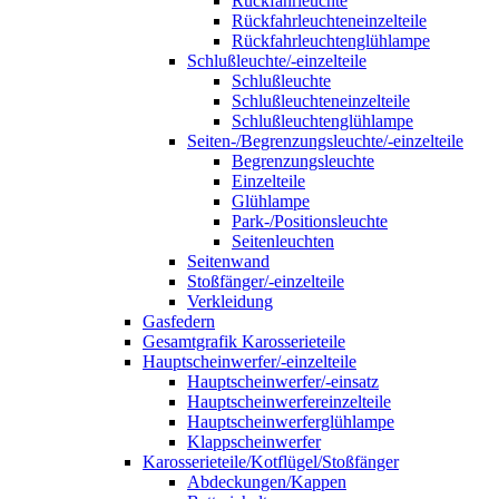
Rückfahrleuchte
Rückfahrleuchteneinzelteile
Rückfahrleuchtenglühlampe
Schlußleuchte/-einzelteile
Schlußleuchte
Schlußleuchteneinzelteile
Schlußleuchtenglühlampe
Seiten-/Begrenzungsleuchte/-einzelteile
Begrenzungsleuchte
Einzelteile
Glühlampe
Park-/Positionsleuchte
Seitenleuchten
Seitenwand
Stoßfänger/-einzelteile
Verkleidung
Gasfedern
Gesamtgrafik Karosserieteile
Hauptscheinwerfer/-einzelteile
Hauptscheinwerfer/-einsatz
Hauptscheinwerfereinzelteile
Hauptscheinwerferglühlampe
Klappscheinwerfer
Karosserieteile/Kotflügel/Stoßfänger
Abdeckungen/Kappen