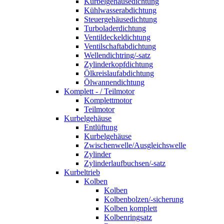
Kurbelgehäusedichtung
Kühlwasserabdichtung
Steuergehäusedichtung
Turboladerdichtung
Ventildeckeldichtung
Ventilschaftabdichtung
Wellendichtring/-satz
Zylinderkopfdichtung
Ölkreislaufabdichtung
Ölwannendichtung
Komplett - / Teilmotor
Komplettmotor
Teilmotor
Kurbelgehäuse
Entlüftung
Kurbelgehäuse
Zwischenwelle/Ausgleichswelle
Zylinder
Zylinderlaufbuchsen/-satz
Kurbeltrieb
Kolben
Kolben
Kolbenbolzen/-sicherung
Kolben komplett
Kolbenringsatz