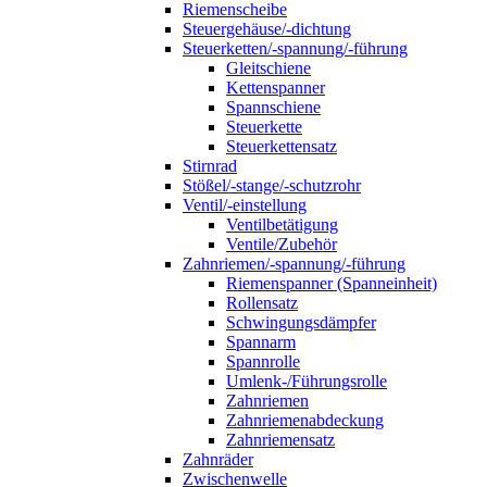
Riemenscheibe
Steuergehäuse/-dichtung
Steuerketten/-spannung/-führung
Gleitschiene
Kettenspanner
Spannschiene
Steuerkette
Steuerkettensatz
Stirnrad
Stößel/-stange/-schutzrohr
Ventil/-einstellung
Ventilbetätigung
Ventile/Zubehör
Zahnriemen/-spannung/-führung
Riemenspanner (Spanneinheit)
Rollensatz
Schwingungsdämpfer
Spannarm
Spannrolle
Umlenk-/Führungsrolle
Zahnriemen
Zahnriemenabdeckung
Zahnriemensatz
Zahnräder
Zwischenwelle