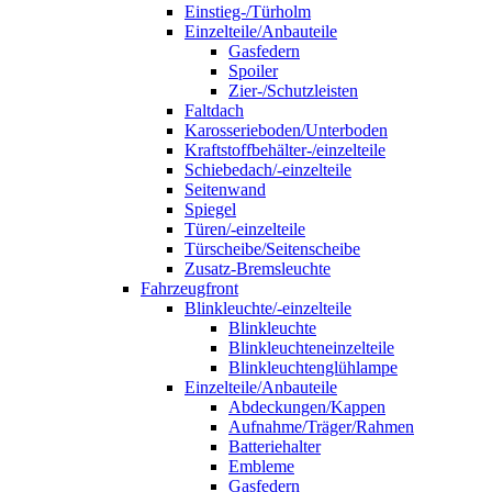
Einstieg-/Türholm
Einzelteile/Anbauteile
Gasfedern
Spoiler
Zier-/Schutzleisten
Faltdach
Karosserieboden/Unterboden
Kraftstoffbehälter-/einzelteile
Schiebedach/-einzelteile
Seitenwand
Spiegel
Türen/-einzelteile
Türscheibe/Seitenscheibe
Zusatz-Bremsleuchte
Fahrzeugfront
Blinkleuchte/-einzelteile
Blinkleuchte
Blinkleuchteneinzelteile
Blinkleuchtenglühlampe
Einzelteile/Anbauteile
Abdeckungen/Kappen
Aufnahme/Träger/Rahmen
Batteriehalter
Embleme
Gasfedern