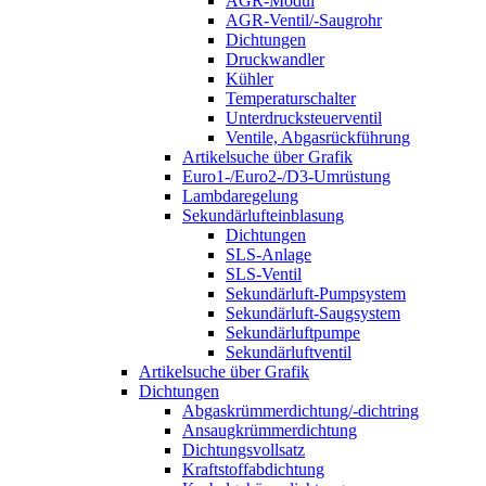
AGR-Modul
AGR-Ventil/-Saugrohr
Dichtungen
Druckwandler
Kühler
Temperaturschalter
Unterdrucksteuerventil
Ventile, Abgasrückführung
Artikelsuche über Grafik
Euro1-/Euro2-/D3-Umrüstung
Lambdaregelung
Sekundärlufteinblasung
Dichtungen
SLS-Anlage
SLS-Ventil
Sekundärluft-Pumpsystem
Sekundärluft-Saugsystem
Sekundärluftpumpe
Sekundärluftventil
Artikelsuche über Grafik
Dichtungen
Abgaskrümmerdichtung/-dichtring
Ansaugkrümmerdichtung
Dichtungsvollsatz
Kraftstoffabdichtung