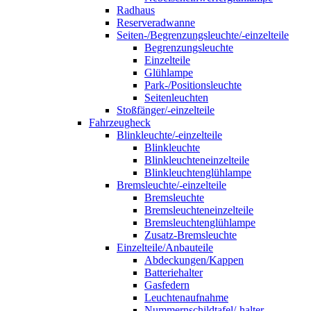
Radhaus
Reserveradwanne
Seiten-/Begrenzungsleuchte/-einzelteile
Begrenzungsleuchte
Einzelteile
Glühlampe
Park-/Positionsleuchte
Seitenleuchten
Stoßfänger/-einzelteile
Fahrzeugheck
Blinkleuchte/-einzelteile
Blinkleuchte
Blinkleuchteneinzelteile
Blinkleuchtenglühlampe
Bremsleuchte/-einzelteile
Bremsleuchte
Bremsleuchteneinzelteile
Bremsleuchtenglühlampe
Zusatz-Bremsleuchte
Einzelteile/Anbauteile
Abdeckungen/Kappen
Batteriehalter
Gasfedern
Leuchtenaufnahme
Nummernschildtafel/-halter