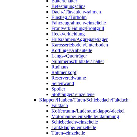
Batteriehalter
Befestigungsclips
Dach-/Türsäulen/-rahmen
Einstieg-/Türholm
Fahrzeugrahmen/-einzelteile
Frontverkleidung/Frontgrill
Heckverkleidung
Hilfsrahmen/Aggregateträger
Karosserieboden/Unterboden
Kotflügel/Anbauteile
Längs-/Querträger
Nummernschildtafel/-halter
Radhaus
Rahmenkopf
Reserveradwanne
Seitenwand
Spoiler
Stoßfänger/-einzelteile
Klappen/Hauben/Türen/Schiebedach/Faltdach
Faltdach
Kofferraum-/Laderaumklappe/-deckel
Motorhaube/-einzelteile/-dämmung
Schiebedach/-einzelteile
Tankklappe/-einzelteile
Türen/-einzelteile