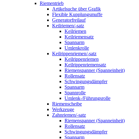
Riementrieb
Artikelsuche über Grafik
Flexible Kupplungsmuffe
Generatorfreilauf
Keilriemen/-satz
Keilriemen
Keilriemensatz
Spannarm
Umlenkrolle
Keilrippenriemen/-satz
Keilrippenriemen
Keilrippenriemensatz
Riemenspanner (Spanneinheit)
Rollensatz
Schwingungsdämpfer
Spannarm
Spannrolle
Umlenk-/Führungsrolle
Riemenscheibe
Werkzeuge
Zahnriemen/-satz
Riemenspanner (Spanneinheit)
Rollensatz
Schwingungsdämpfer
Spannarm