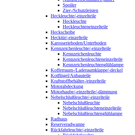
Spoiler
Zier-/Schutzleisten
Heckleuchte/-einzelteile
Heckleuchte
Heckleuchteneinzelteile
Heckscheibe
Hecktür/-einzelteile
Karosserieboden/Unterboden
Kennzeichenleuchte/-einzelteile
Kennzeichenleuchte
Kennzeichenleuchteneinzelteile
Kennzeichenleuchtenglühlampe
Kofferraum-/Laderaumklappe/-deckel
Kotflügel/Anbauteile
Kraftstoffbehälter-/einzelteile
Motorabdeckung
Motorhaube/-einzelteile/-dämmung
Nebelschlußleuchte/-einzelteile
Nebelschlußleuchte
Nebelschlußleuchteneinzelteile
Nebelschlußleuchtenglühlampe
Radhaus
Reserveradwanne
Rückfahrleuchte/-einzelteile