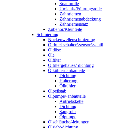
Spannrolle
Umlenk-/Führungsrolle
Zahnriemen
Zahnriemenabdeckung
Zahnriemensatz
Zubehör/Kleinteile
Schmierung
Nockenwellenschmierung
Öldruckschalter/-sensor/-ventil
Öldüse
Öle
Ölfilter
Ölfiltergehäuse/-dichtung
Ölkühler/-anbauteile
Dichtung
Halterung
Ölkühler
Ölpeilstab
Ölpumpe/-anbauteile
Antriebskette
Dichtung
Saugrohr
Ölpumpe
Ölschläuche/-leitungen
Ölsieb/-dichtung