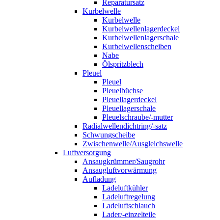
Reparatursatz
Kurbelwelle
Kurbelwelle
Kurbelwellenlagerdeckel
Kurbelwellenlagerschale
Kurbelwellenscheiben
Nabe
Ölspritzblech
Pleuel
Pleuel
Pleuelbüchse
Pleuellagerdeckel
Pleuellagerschale
Pleuelschraube/-mutter
Radialwellendichtring/-satz
Schwungscheibe
Zwischenwelle/Ausgleichswelle
Luftversorgung
Ansaugkrümmer/Saugrohr
Ansaugluftvorwärmung
Aufladung
Ladeluftkühler
Ladeluftregelung
Ladeluftschlauch
Lader/-einzelteile