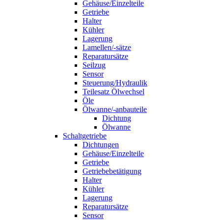
Gehäuse/Einzelteile
Getriebe
Halter
Kühler
Lagerung
Lamellen/-sätze
Reparatursätze
Seilzug
Sensor
Steuerung/Hydraulik
Teilesatz Ölwechsel
Öle
Ölwanne/-anbauteile
Dichtung
Ölwanne
Schaltgetriebe
Dichtungen
Gehäuse/Einzelteile
Getriebe
Getriebebetätigung
Halter
Kühler
Lagerung
Reparatursätze
Sensor