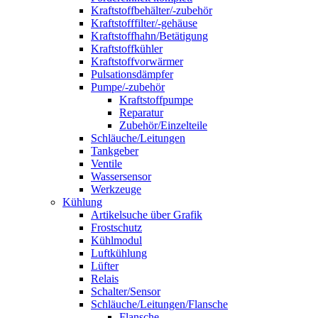
Kraftstoffbehälter/-zubehör
Kraftstofffilter/-gehäuse
Kraftstoffhahn/Betätigung
Kraftstoffkühler
Kraftstoffvorwärmer
Pulsationsdämpfer
Pumpe/-zubehör
Kraftstoffpumpe
Reparatur
Zubehör/Einzelteile
Schläuche/Leitungen
Tankgeber
Ventile
Wassersensor
Werkzeuge
Kühlung
Artikelsuche über Grafik
Frostschutz
Kühlmodul
Luftkühlung
Lüfter
Relais
Schalter/Sensor
Schläuche/Leitungen/Flansche
Flansche