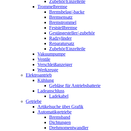
Zubehör/Einzelteile
Trommelbremse
Bremsbelag/-backe
Bremsensatz
Bremstrommel
Feststellbremse
Gestängesteller/-zubehör
Radzylinder
Reparatursatz
Zubehör/Einzelteile
Vakuumpumpe
Ventile
Verschleißanzeiger
Werkzeuge
Elektroantrieb
Kühlung
Gebläse für Antriebsbatterie
Ladeanschluss
Ladekabel
Getriebe
Artikelsuche über Grafik
Automatikgetriebe
Bremsband
Dichtungen
Drehmomentwandler