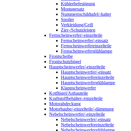
Kühlerbefestigung
Montagesatz
Nummernschildtafel/-halter
Spoiler
Verkleidung/Grill
Zier-/Schutzleisten
Fernscheinwerfer/-einzelteile
Fernscheinwerfer/-einsatz
Fernscheinwerfereinzelteile
Fernscheinwerferglühlampe
Frontscheibe
Frontschutzbügel
Hauptscheinwerfer/-einzelteile
Hauptscheinwerfer/-einsatz
Hauptscheinwerfereinzelteile
Hauptscheinwerferglühlampe
Klappscheinwerfer
Kotflügel/Anbauteile
Kraftstoffbehälter-/einzelteile
Motorabdeckung
Motorhaube/-einzelteile/-dämmung
Nebelscheinwerfer/-einzelteile
Nebelscheinwerfer/-einsatz
Nebelscheinwerfereinzelteile
Nebelscheinwerferglühlampe