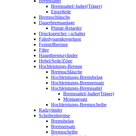
Bremssattel
Bremssattel/-halter(Träger)
Einzelteile
Bremsschläuche
Dauerbremsanlage
Primär-Retarder
Druckspeicher /-schalter
Fahrdynamikregelung
Feststellbremse
Filter
Hauptbremszylinder
Hebel/Seile/Züge
Hochleistungs-Bremse
Bremsschläuche
Hochleistungs-Bremsbelag
Hochleistungs-Bremsensatz
Hochleistungs-Bremssattel
Bremssattel/-halter(Träger)
Montagesatz
Hochleistungs-Bremsscheibe
Radzylinder
Scheibenbremse
Bremsbelag
Bremsensatz
Bremsscheibe