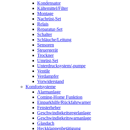
Kondensator
Kältemittel/Filter
Montage
Nachrüst-Set
Relais
Reparatur-Set
Schalter
Schläuche/Leitung
Sensoren
Steuergerät
Trockner
Umrüst-Set
Unterdrucksystem/-pumpe
Ventile
Verdampfer
Vorwiderstand
Komfortsysteme
Alarmanlage
Coming-Home Funktion
Einparkhilfe/Rückfahrwarner
Fensterheber
Geschwindigkeitsregelanlage
Geschwindigkeitswarnanlage
Glasdach
Heckklappenbetätigung