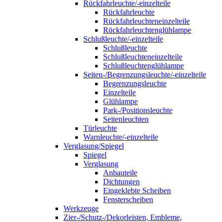
Rückfahrleuchte/-einzelteile
Rückfahrleuchte
Rückfahrleuchteneinzelteile
Rückfahrleuchtenglühlampe
Schlußleuchte/-einzelteile
Schlußleuchte
Schlußleuchteneinzelteile
Schlußleuchtenglühlampe
Seiten-/Begrenzungsleuchte/-einzelteile
Begrenzungsleuchte
Einzelteile
Glühlampe
Park-/Positionsleuchte
Seitenleuchten
Türleuchte
Warnleuchte/-einzelteile
Verglasung/Spiegel
Spiegel
Verglasung
Anbauteile
Dichtungen
Eingeklebte Scheiben
Fensterscheiben
Werkzeuge
Zier-/Schutz-/Dekorleisten, Embleme,