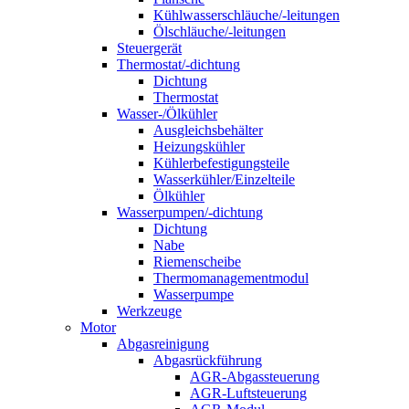
Kühlwasserschläuche/-leitungen
Ölschläuche/-leitungen
Steuergerät
Thermostat/-dichtung
Dichtung
Thermostat
Wasser-/Ölkühler
Ausgleichsbehälter
Heizungskühler
Kühlerbefestigungsteile
Wasserkühler/Einzelteile
Ölkühler
Wasserpumpen/-dichtung
Dichtung
Nabe
Riemenscheibe
Thermomanagementmodul
Wasserpumpe
Werkzeuge
Motor
Abgasreinigung
Abgasrückführung
AGR-Abgassteuerung
AGR-Luftsteuerung