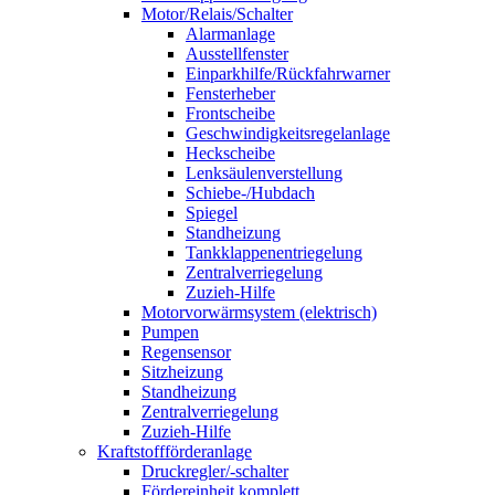
Motor/Relais/Schalter
Alarmanlage
Ausstellfenster
Einparkhilfe/Rückfahrwarner
Fensterheber
Frontscheibe
Geschwindigkeitsregelanlage
Heckscheibe
Lenksäulenverstellung
Schiebe-/Hubdach
Spiegel
Standheizung
Tankklappenentriegelung
Zentralverriegelung
Zuzieh-Hilfe
Motorvorwärmsystem (elektrisch)
Pumpen
Regensensor
Sitzheizung
Standheizung
Zentralverriegelung
Zuzieh-Hilfe
Kraftstoffförderanlage
Druckregler/-schalter
Fördereinheit komplett