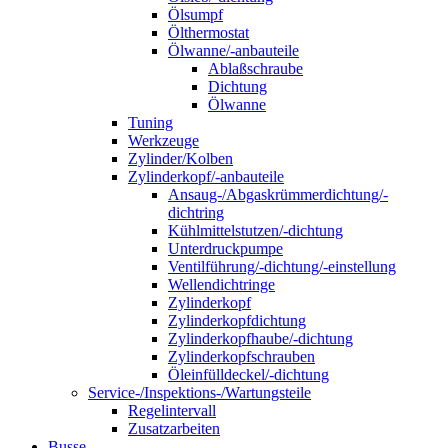
Ölsumpf
Ölthermostat
Ölwanne/-anbauteile
Ablaßschraube
Dichtung
Ölwanne
Tuning
Werkzeuge
Zylinder/Kolben
Zylinderkopf/-anbauteile
Ansaug-/Abgaskrümmerdichtung/-
dichtring
Kühlmittelstutzen/-dichtung
Unterdruckpumpe
Ventilführung/-dichtung/-einstellung
Wellendichtringe
Zylinderkopf
Zylinderkopfdichtung
Zylinderkopfhaube/-dichtung
Zylinderkopfschrauben
Öleinfülldeckel/-dichtung
Service-/Inspektions-/Wartungsteile
Regelintervall
Zusatzarbeiten
Busse