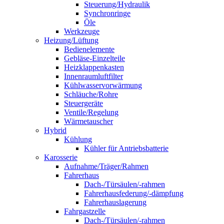
Steuerung/Hydraulik
Synchronringe
Öle
Werkzeuge
Heizung/Lüftung
Bedienelemente
Gebläse-Einzelteile
Heizklappenkasten
Innenraumluftfilter
Kühlwasservorwärmung
Schläuche/Rohre
Steuergeräte
Ventile/Regelung
Wärmetauscher
Hybrid
Kühlung
Kühler für Antriebsbatterie
Karosserie
Aufnahme/Träger/Rahmen
Fahrerhaus
Dach-/Türsäulen/-rahmen
Fahrerhausfederung/-dämpfung
Fahrerhauslagerung
Fahrgastzelle
Dach-/Türsäulen/-rahmen