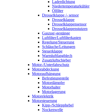
Laderdichtung
Niedertemperaturkühler
Ölfilter
Drosselklappe /- sensor
Drosselklappe
Drosselklappensensor
Drosselklappenstutzen
Gaszug/-gestänge
Luftfilter/Luftfilterkasten
Regelung/Steuerung
Schläuche/Leitungen
Steuerklappe
Warmluftfangblech
Zusatzluftschieber
Motor-/Unterfahrschutz
Motorabdeckung
Motoraufhängung
Befestigungsteile
Motordämpfer
Motorhalter
Motorlagerung
Motorelektrik
Motorsteuerung
Kipp-/Schlepphebel
Nockenwelle