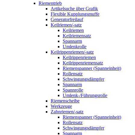
Riementrieb
Artikelsuche über Grafik
Flexible Kupplungsmuffe
Generatorfreilauf
Keilriemen/-satz
Keilriemen
Keilriemensatz
Spannarm
Umlenkrolle
Keilrippenriemen/-satz
Keilrippenriemen
Keilrippenriemensatz
Riemenspanner (Spanneinheit)
Rollensatz
Schwingungsdämpfer
Spannarm
Spannrolle
Umlenk-/Führungsrolle
Riemenscheibe
Werkzeuge
Zahnriemen/-satz
Riemenspanner (Spanneinheit)
Rollensatz
Schwingungsdämpfer
Spannarm