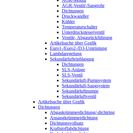
AGR-Modul
AGR-Ventil/-Saugrohr
Dichtungen
Druckwandler
Kühler
Temperaturschalter
Unterdrucksteuerventil
Ventile, Abgasrückführung
Artikelsuche über Grafik
Euro1-/Euro2-/D3-Umrüstung
Lambdaregelung
Sekundärlufteinblasung
Dichtungen
SLS-Anlage
SLS-Ventil
Sekundärluft-Pumpsystem
Sekundärluft-Saugsystem
Sekundärluftpumpe
Sekundärluftventil
Artikelsuche über Grafik
Dichtungen
Abgaskrümmerdichtung/-dichtring
Ansaugkrümmerdichtung
Dichtungsvollsatz
Kraftstoffabdichtung