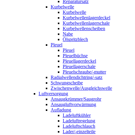
Reparatursatz
Kurbelwelle
Kurbelwelle
Kurbelwellenlagerdeckel
Kurbelwellenlagerschale
Kurbelwellenscheiben
Nabe
Ölspritzblech
Pleuel
Pleuel
Pleuelbüchse
Pleuellagerdeckel
Pleuellagerschale
Pleuelschraube/-mutter
Radialwellendichtring/-satz
Schwungscheibe
Zwischenwelle/Ausgleichswelle
Luftversorgung
Ansaugkrümmer/Saugrohr
Ansaugluftvorwärmung
Aufladung
Ladeluftkühler
Ladeluftregelung
Ladeluftschlauch
Lader/-einzelteile