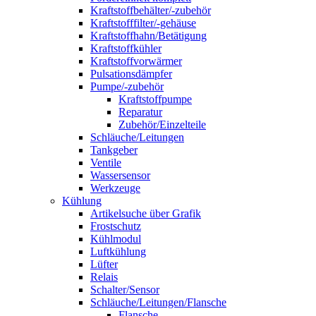
Kraftstoffbehälter/-zubehör
Kraftstofffilter/-gehäuse
Kraftstoffhahn/Betätigung
Kraftstoffkühler
Kraftstoffvorwärmer
Pulsationsdämpfer
Pumpe/-zubehör
Kraftstoffpumpe
Reparatur
Zubehör/Einzelteile
Schläuche/Leitungen
Tankgeber
Ventile
Wassersensor
Werkzeuge
Kühlung
Artikelsuche über Grafik
Frostschutz
Kühlmodul
Luftkühlung
Lüfter
Relais
Schalter/Sensor
Schläuche/Leitungen/Flansche
Flansche