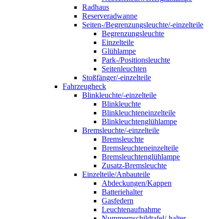
Radhaus
Reserveradwanne
Seiten-/Begrenzungsleuchte/-einzelteile
Begrenzungsleuchte
Einzelteile
Glühlampe
Park-/Positionsleuchte
Seitenleuchten
Stoßfänger/-einzelteile
Fahrzeugheck
Blinkleuchte/-einzelteile
Blinkleuchte
Blinkleuchteneinzelteile
Blinkleuchtenglühlampe
Bremsleuchte/-einzelteile
Bremsleuchte
Bremsleuchteneinzelteile
Bremsleuchtenglühlampe
Zusatz-Bremsleuchte
Einzelteile/Anbauteile
Abdeckungen/Kappen
Batteriehalter
Gasfedern
Leuchtenaufnahme
Nummernschildtafel/-halter