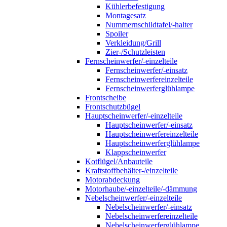
Kühlerbefestigung
Montagesatz
Nummernschildtafel/-halter
Spoiler
Verkleidung/Grill
Zier-/Schutzleisten
Fernscheinwerfer/-einzelteile
Fernscheinwerfer/-einsatz
Fernscheinwerfereinzelteile
Fernscheinwerferglühlampe
Frontscheibe
Frontschutzbügel
Hauptscheinwerfer/-einzelteile
Hauptscheinwerfer/-einsatz
Hauptscheinwerfereinzelteile
Hauptscheinwerferglühlampe
Klappscheinwerfer
Kotflügel/Anbauteile
Kraftstoffbehälter-/einzelteile
Motorabdeckung
Motorhaube/-einzelteile/-dämmung
Nebelscheinwerfer/-einzelteile
Nebelscheinwerfer/-einsatz
Nebelscheinwerfereinzelteile
Nebelscheinwerferglühlampe