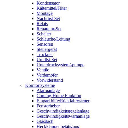
Kondensator
Kältemittel/Filter
Montage
Nachrüst-Set
Relais
Reparatur-Set
Schalter
Schläuche/Leitung
Sensoren
Steuergerät
Trockner
Umrüst-Set
Unterdrucksystem/-pumpe
Ventile
Verdampfer
Vorwiderstand
Komfortsysteme
Alarmanlage
Coming-Home Funktion
Einparkhilfe/Rückfahrwarner
Fensterheber
Geschwindigkeitsregelanlage
Geschwindigkeitswarnanlage
Glasdach
Heckklappenbetätigung