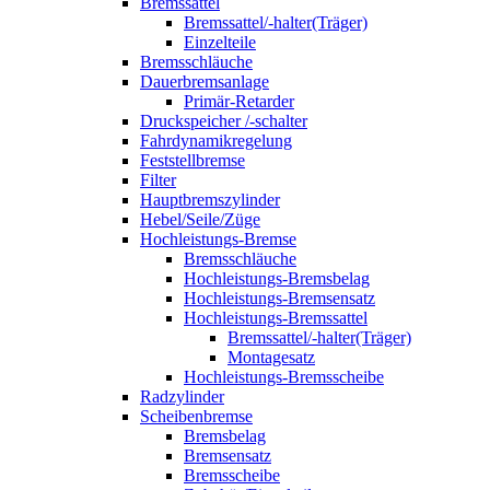
Bremssattel
Bremssattel/-halter(Träger)
Einzelteile
Bremsschläuche
Dauerbremsanlage
Primär-Retarder
Druckspeicher /-schalter
Fahrdynamikregelung
Feststellbremse
Filter
Hauptbremszylinder
Hebel/Seile/Züge
Hochleistungs-Bremse
Bremsschläuche
Hochleistungs-Bremsbelag
Hochleistungs-Bremsensatz
Hochleistungs-Bremssattel
Bremssattel/-halter(Träger)
Montagesatz
Hochleistungs-Bremsscheibe
Radzylinder
Scheibenbremse
Bremsbelag
Bremsensatz
Bremsscheibe