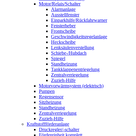
Motor/Relais/Schalter
Alarmanlage
Ausstellfenster
Einparkhilfe/Rückfahrwarner
Fensterheber
Frontscheibe
Geschwindigkeitsregelanlage
Heckscheibe
Lenksäulenverstellung
Schiebe-/Hubdach
Spiegel
Standheizung
Tankklappenentriegelung
Zentralverriegelung
Zuzieh-Hilfe
Motorvorwärmsystem (elektrisch)
Pumpen
Regensensor
Sitzheizung
Standheizung
Zentralverriegelung
Zuzieh-Hilfe
Kraftstoffförderanlage
Druckregler/-schalter
Fördereinheit komplett