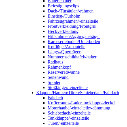
Batteriehalter
Befestigungsclips
Dach-/Türsäulen/-rahmen
Einstieg-/Türholm
Fahrzeugrahmen/-einzelteile
Frontverkleidung/Frontgrill
Heckverkleidung
Hilfsrahmen/Aggregateträger
Karosserieboden/Unterboden
Kotflügel/Anbauteile
Längs-/Querträger
Nummernschildtafel/-halter
Radhaus
Rahmenkopf
Reserveradwanne
Seitenwand
Spoiler
Stoßfänger/-einzelteile
Klappen/Hauben/Türen/Schiebedach/Faltdach
Faltdach
Kofferraum-/Laderaumklappe/-deckel
Motorhaube/-einzelteile/-dämmung
Schiebedach/-einzelteile
Tankklappe/-einzelteile
Türen/-einzelteile