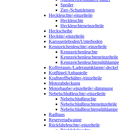
Spoiler
Zier-/Schutzleisten
Heckleuchte/-einzelteile
Heckleuchte
Heckleuchteneinzelteile
Heckscheibe
Hecktür/-einzelteile
Karosserieboden/Unterboden
Kennzeichenleuchte/-einzelteile
Kennzeichenleuchte
Kennzeichenleuchteneinzelteile
Kennzeichenleuchtenglühlampe
Kofferraum-/Laderaumklappe/-deckel
Kotflügel/Anbauteile
Kraftstoffbehälter-/einzelteile
Motorabdeckung
Motorhaube/-einzelteile/-dämmung
Nebelschlußleuchte/-einzelteile
Nebelschlußleuchte
Nebelschlußleuchteneinzelteile
Nebelschlußleuchtenglühlampe
Radhaus
Reserveradwanne
Rückfahrleuchte/-einzelteile