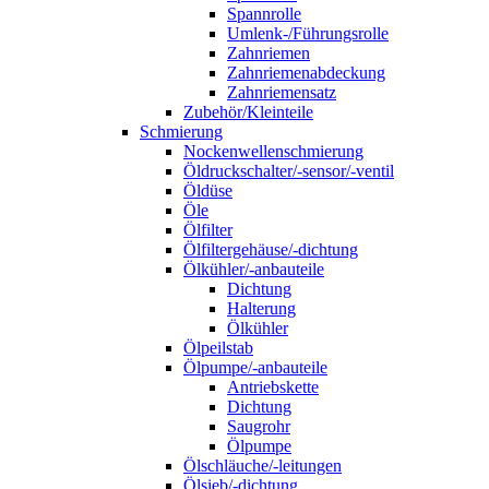
Spannrolle
Umlenk-/Führungsrolle
Zahnriemen
Zahnriemenabdeckung
Zahnriemensatz
Zubehör/Kleinteile
Schmierung
Nockenwellenschmierung
Öldruckschalter/-sensor/-ventil
Öldüse
Öle
Ölfilter
Ölfiltergehäuse/-dichtung
Ölkühler/-anbauteile
Dichtung
Halterung
Ölkühler
Ölpeilstab
Ölpumpe/-anbauteile
Antriebskette
Dichtung
Saugrohr
Ölpumpe
Ölschläuche/-leitungen
Ölsieb/-dichtung