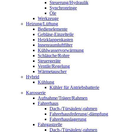
Steuerung/Hydraulik
Synchronringe
Öle
Werkzeuge
Heizung/Lüftung
Bedienelemente
Gebläse-Einzelteile
Heizklappenkasten
Innenraumluftfilter
Kühlwasservorwärmung
Schläuche/Rohre
Steuergeräte
Ventile/Regelung
Wärmetauscher
Hybrid
Kühlung
Kühler für Antriebsbatterie
Karosserie
Aufnahme/Träger/Rahmen
Fahrerhaus
Dach-/Türsäulen/-rahmen
Fahrerhausfederung/-dämpfung
Fahrerhauslagerung
Fahrgastzelle
Dach-/Türsäulen/-rahmen