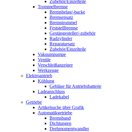
Zubehör/Einzelteile
Trommelbremse
Bremsbelag/-backe
Bremsensatz
Bremstrommel
Feststellbremse
Gestängesteller/-zubehör
Radzylinder
Reparatursatz
Zubehör/Einzelteile
Vakuumpumpe
Ventile
Verschleißanzeiger
Werkzeuge
Elektroantrieb
Kühlung
Gebläse für Antriebsbatterie
Ladeanschluss
Ladekabel
Getriebe
Artikelsuche über Grafik
Automatikgetriebe
Bremsband
Dichtungen
Drehmomentwandler