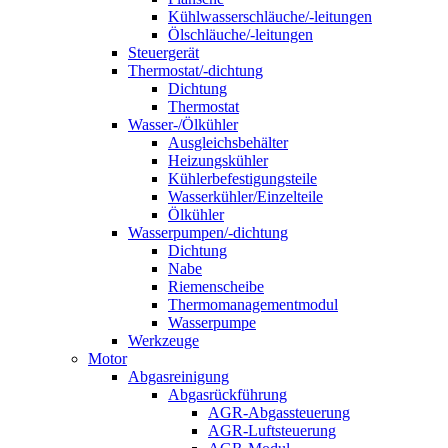
Kühlwasserschläuche/-leitungen
Ölschläuche/-leitungen
Steuergerät
Thermostat/-dichtung
Dichtung
Thermostat
Wasser-/Ölkühler
Ausgleichsbehälter
Heizungskühler
Kühlerbefestigungsteile
Wasserkühler/Einzelteile
Ölkühler
Wasserpumpen/-dichtung
Dichtung
Nabe
Riemenscheibe
Thermomanagementmodul
Wasserpumpe
Werkzeuge
Motor
Abgasreinigung
Abgasrückführung
AGR-Abgassteuerung
AGR-Luftsteuerung