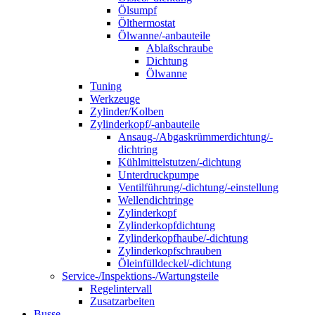
Ölsumpf
Ölthermostat
Ölwanne/-anbauteile
Ablaßschraube
Dichtung
Ölwanne
Tuning
Werkzeuge
Zylinder/Kolben
Zylinderkopf/-anbauteile
Ansaug-/Abgaskrümmerdichtung/-
dichtring
Kühlmittelstutzen/-dichtung
Unterdruckpumpe
Ventilführung/-dichtung/-einstellung
Wellendichtringe
Zylinderkopf
Zylinderkopfdichtung
Zylinderkopfhaube/-dichtung
Zylinderkopfschrauben
Öleinfülldeckel/-dichtung
Service-/Inspektions-/Wartungsteile
Regelintervall
Zusatzarbeiten
Busse