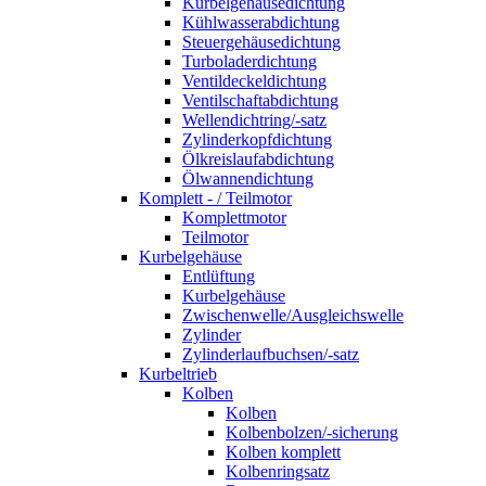
Kurbelgehäusedichtung
Kühlwasserabdichtung
Steuergehäusedichtung
Turboladerdichtung
Ventildeckeldichtung
Ventilschaftabdichtung
Wellendichtring/-satz
Zylinderkopfdichtung
Ölkreislaufabdichtung
Ölwannendichtung
Komplett - / Teilmotor
Komplettmotor
Teilmotor
Kurbelgehäuse
Entlüftung
Kurbelgehäuse
Zwischenwelle/Ausgleichswelle
Zylinder
Zylinderlaufbuchsen/-satz
Kurbeltrieb
Kolben
Kolben
Kolbenbolzen/-sicherung
Kolben komplett
Kolbenringsatz