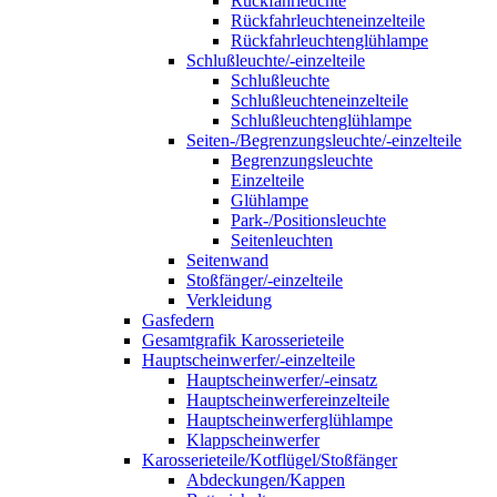
Rückfahrleuchte
Rückfahrleuchteneinzelteile
Rückfahrleuchtenglühlampe
Schlußleuchte/-einzelteile
Schlußleuchte
Schlußleuchteneinzelteile
Schlußleuchtenglühlampe
Seiten-/Begrenzungsleuchte/-einzelteile
Begrenzungsleuchte
Einzelteile
Glühlampe
Park-/Positionsleuchte
Seitenleuchten
Seitenwand
Stoßfänger/-einzelteile
Verkleidung
Gasfedern
Gesamtgrafik Karosserieteile
Hauptscheinwerfer/-einzelteile
Hauptscheinwerfer/-einsatz
Hauptscheinwerfereinzelteile
Hauptscheinwerferglühlampe
Klappscheinwerfer
Karosserieteile/Kotflügel/Stoßfänger
Abdeckungen/Kappen