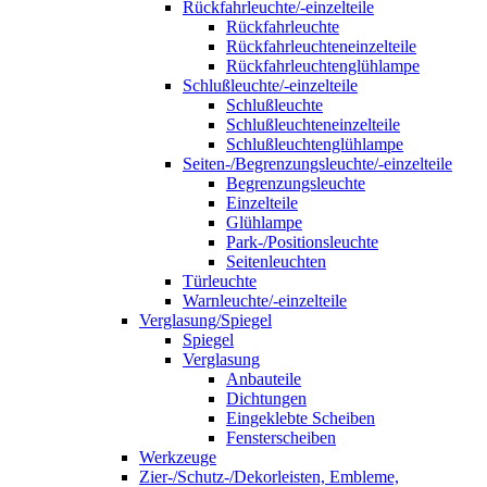
Rückfahrleuchte/-einzelteile
Rückfahrleuchte
Rückfahrleuchteneinzelteile
Rückfahrleuchtenglühlampe
Schlußleuchte/-einzelteile
Schlußleuchte
Schlußleuchteneinzelteile
Schlußleuchtenglühlampe
Seiten-/Begrenzungsleuchte/-einzelteile
Begrenzungsleuchte
Einzelteile
Glühlampe
Park-/Positionsleuchte
Seitenleuchten
Türleuchte
Warnleuchte/-einzelteile
Verglasung/Spiegel
Spiegel
Verglasung
Anbauteile
Dichtungen
Eingeklebte Scheiben
Fensterscheiben
Werkzeuge
Zier-/Schutz-/Dekorleisten, Embleme,