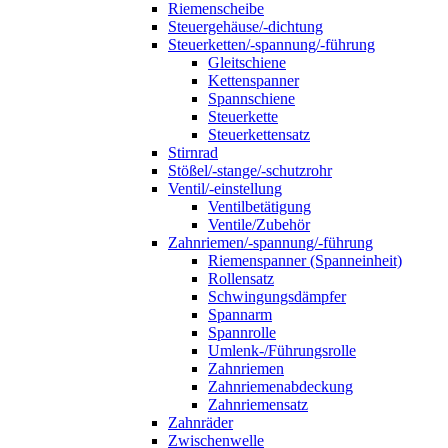
Riemenscheibe
Steuergehäuse/-dichtung
Steuerketten/-spannung/-führung
Gleitschiene
Kettenspanner
Spannschiene
Steuerkette
Steuerkettensatz
Stirnrad
Stößel/-stange/-schutzrohr
Ventil/-einstellung
Ventilbetätigung
Ventile/Zubehör
Zahnriemen/-spannung/-führung
Riemenspanner (Spanneinheit)
Rollensatz
Schwingungsdämpfer
Spannarm
Spannrolle
Umlenk-/Führungsrolle
Zahnriemen
Zahnriemenabdeckung
Zahnriemensatz
Zahnräder
Zwischenwelle