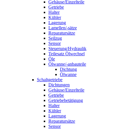
Gehäuse/Einzelteile
Getriebe
Halter
Kühler
Lagerung
Lamellen/-sätze
Reparatursätze
Seilzug
Sensor
Steuerung/Hydraulik
Teilesatz Ölwechsel
Öle
Ölwanne/-anbauteile
Dichtung
Ölwanne
Schaltgetriebe
Dichtungen
Gehäuse/Einzelteile
Getriebe
Getriebebetätigung
Halter
Kühler
Lagerung
Reparatursätze
Sensor