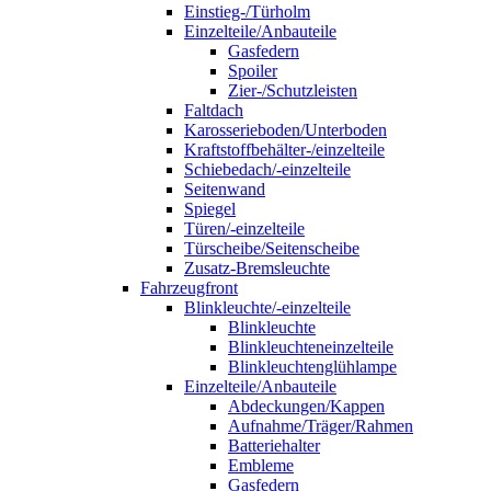
Einstieg-/Türholm
Einzelteile/Anbauteile
Gasfedern
Spoiler
Zier-/Schutzleisten
Faltdach
Karosserieboden/Unterboden
Kraftstoffbehälter-/einzelteile
Schiebedach/-einzelteile
Seitenwand
Spiegel
Türen/-einzelteile
Türscheibe/Seitenscheibe
Zusatz-Bremsleuchte
Fahrzeugfront
Blinkleuchte/-einzelteile
Blinkleuchte
Blinkleuchteneinzelteile
Blinkleuchtenglühlampe
Einzelteile/Anbauteile
Abdeckungen/Kappen
Aufnahme/Träger/Rahmen
Batteriehalter
Embleme
Gasfedern