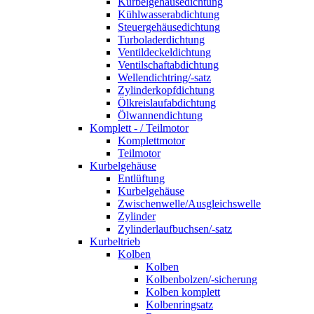
Kurbelgehäusedichtung
Kühlwasserabdichtung
Steuergehäusedichtung
Turboladerdichtung
Ventildeckeldichtung
Ventilschaftabdichtung
Wellendichtring/-satz
Zylinderkopfdichtung
Ölkreislaufabdichtung
Ölwannendichtung
Komplett - / Teilmotor
Komplettmotor
Teilmotor
Kurbelgehäuse
Entlüftung
Kurbelgehäuse
Zwischenwelle/Ausgleichswelle
Zylinder
Zylinderlaufbuchsen/-satz
Kurbeltrieb
Kolben
Kolben
Kolbenbolzen/-sicherung
Kolben komplett
Kolbenringsatz