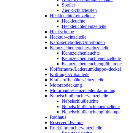
Spoiler
Zier-/Schutzleisten
Heckleuchte/-einzelteile
Heckleuchte
Heckleuchteneinzelteile
Heckscheibe
Hecktür/-einzelteile
Karosserieboden/Unterboden
Kennzeichenleuchte/-einzelteile
Kennzeichenleuchte
Kennzeichenleuchteneinzelteile
Kennzeichenleuchtenglühlampe
Kofferraum-/Laderaumklappe/-deckel
Kotflügel/Anbauteile
Kraftstoffbehälter-/einzelteile
Motorabdeckung
Motorhaube/-einzelteile/-dämmung
Nebelschlußleuchte/-einzelteile
Nebelschlußleuchte
Nebelschlußleuchteneinzelteile
Nebelschlußleuchtenglühlampe
Radhaus
Reserveradwanne
Rückfahrleuchte/-einzelteile