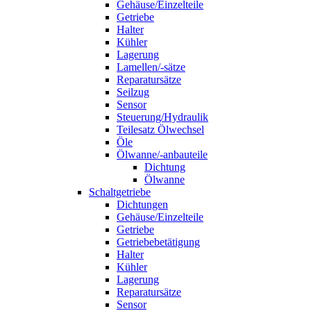
Gehäuse/Einzelteile
Getriebe
Halter
Kühler
Lagerung
Lamellen/-sätze
Reparatursätze
Seilzug
Sensor
Steuerung/Hydraulik
Teilesatz Ölwechsel
Öle
Ölwanne/-anbauteile
Dichtung
Ölwanne
Schaltgetriebe
Dichtungen
Gehäuse/Einzelteile
Getriebe
Getriebebetätigung
Halter
Kühler
Lagerung
Reparatursätze
Sensor