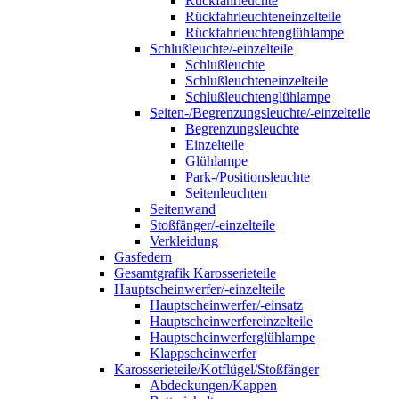
Rückfahrleuchte
Rückfahrleuchteneinzelteile
Rückfahrleuchtenglühlampe
Schlußleuchte/-einzelteile
Schlußleuchte
Schlußleuchteneinzelteile
Schlußleuchtenglühlampe
Seiten-/Begrenzungsleuchte/-einzelteile
Begrenzungsleuchte
Einzelteile
Glühlampe
Park-/Positionsleuchte
Seitenleuchten
Seitenwand
Stoßfänger/-einzelteile
Verkleidung
Gasfedern
Gesamtgrafik Karosserieteile
Hauptscheinwerfer/-einzelteile
Hauptscheinwerfer/-einsatz
Hauptscheinwerfereinzelteile
Hauptscheinwerferglühlampe
Klappscheinwerfer
Karosserieteile/Kotflügel/Stoßfänger
Abdeckungen/Kappen