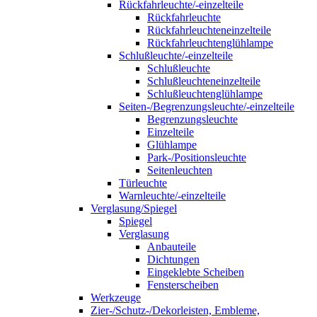
Rückfahrleuchte/-einzelteile
Rückfahrleuchte
Rückfahrleuchteneinzelteile
Rückfahrleuchtenglühlampe
Schlußleuchte/-einzelteile
Schlußleuchte
Schlußleuchteneinzelteile
Schlußleuchtenglühlampe
Seiten-/Begrenzungsleuchte/-einzelteile
Begrenzungsleuchte
Einzelteile
Glühlampe
Park-/Positionsleuchte
Seitenleuchten
Türleuchte
Warnleuchte/-einzelteile
Verglasung/Spiegel
Spiegel
Verglasung
Anbauteile
Dichtungen
Eingeklebte Scheiben
Fensterscheiben
Werkzeuge
Zier-/Schutz-/Dekorleisten, Embleme,