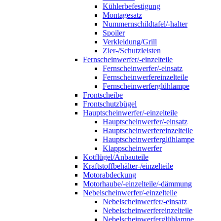
Kühlerbefestigung
Montagesatz
Nummernschildtafel/-halter
Spoiler
Verkleidung/Grill
Zier-/Schutzleisten
Fernscheinwerfer/-einzelteile
Fernscheinwerfer/-einsatz
Fernscheinwerfereinzelteile
Fernscheinwerferglühlampe
Frontscheibe
Frontschutzbügel
Hauptscheinwerfer/-einzelteile
Hauptscheinwerfer/-einsatz
Hauptscheinwerfereinzelteile
Hauptscheinwerferglühlampe
Klappscheinwerfer
Kotflügel/Anbauteile
Kraftstoffbehälter-/einzelteile
Motorabdeckung
Motorhaube/-einzelteile/-dämmung
Nebelscheinwerfer/-einzelteile
Nebelscheinwerfer/-einsatz
Nebelscheinwerfereinzelteile
Nebelscheinwerferglühlampe