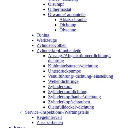
Ölsumpf
Ölthermostat
Ölwanne/-anbauteile
Ablaßschraube
Dichtung
Ölwanne
Tuning
Werkzeuge
Zylinder/Kolben
Zylinderkopf/-anbauteile
Ansaug-/Abgaskrümmerdichtung/-
dichtring
Kühlmittelstutzen/-dichtung
Unterdruckpumpe
Ventilführung/-dichtung/-einstellung
Wellendichtringe
Zylinderkopf
Zylinderkopfdichtung
Zylinderkopfhaube/-dichtung
Zylinderkopfschrauben
Öleinfülldeckel/-dichtung
Service-/Inspektions-/Wartungsteile
Regelintervall
Zusatzarbeiten
Busse