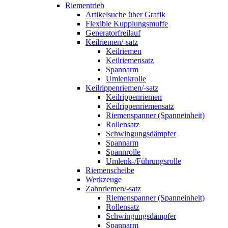
Riementrieb
Artikelsuche über Grafik
Flexible Kupplungsmuffe
Generatorfreilauf
Keilriemen/-satz
Keilriemen
Keilriemensatz
Spannarm
Umlenkrolle
Keilrippenriemen/-satz
Keilrippenriemen
Keilrippenriemensatz
Riemenspanner (Spanneinheit)
Rollensatz
Schwingungsdämpfer
Spannarm
Spannrolle
Umlenk-/Führungsrolle
Riemenscheibe
Werkzeuge
Zahnriemen/-satz
Riemenspanner (Spanneinheit)
Rollensatz
Schwingungsdämpfer
Spannarm