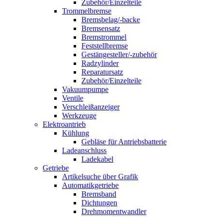
Zubehör/Einzelteile
Trommelbremse
Bremsbelag/-backe
Bremsensatz
Bremstrommel
Feststellbremse
Gestängesteller/-zubehör
Radzylinder
Reparatursatz
Zubehör/Einzelteile
Vakuumpumpe
Ventile
Verschleißanzeiger
Werkzeuge
Elektroantrieb
Kühlung
Gebläse für Antriebsbatterie
Ladeanschluss
Ladekabel
Getriebe
Artikelsuche über Grafik
Automatikgetriebe
Bremsband
Dichtungen
Drehmomentwandler