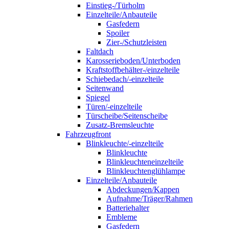
Einstieg-/Türholm
Einzelteile/Anbauteile
Gasfedern
Spoiler
Zier-/Schutzleisten
Faltdach
Karosserieboden/Unterboden
Kraftstoffbehälter-/einzelteile
Schiebedach/-einzelteile
Seitenwand
Spiegel
Türen/-einzelteile
Türscheibe/Seitenscheibe
Zusatz-Bremsleuchte
Fahrzeugfront
Blinkleuchte/-einzelteile
Blinkleuchte
Blinkleuchteneinzelteile
Blinkleuchtenglühlampe
Einzelteile/Anbauteile
Abdeckungen/Kappen
Aufnahme/Träger/Rahmen
Batteriehalter
Embleme
Gasfedern