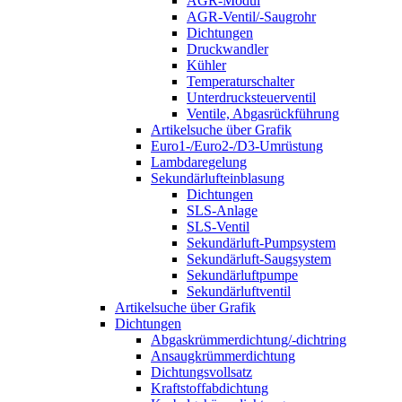
AGR-Modul
AGR-Ventil/-Saugrohr
Dichtungen
Druckwandler
Kühler
Temperaturschalter
Unterdrucksteuerventil
Ventile, Abgasrückführung
Artikelsuche über Grafik
Euro1-/Euro2-/D3-Umrüstung
Lambdaregelung
Sekundärlufteinblasung
Dichtungen
SLS-Anlage
SLS-Ventil
Sekundärluft-Pumpsystem
Sekundärluft-Saugsystem
Sekundärluftpumpe
Sekundärluftventil
Artikelsuche über Grafik
Dichtungen
Abgaskrümmerdichtung/-dichtring
Ansaugkrümmerdichtung
Dichtungsvollsatz
Kraftstoffabdichtung