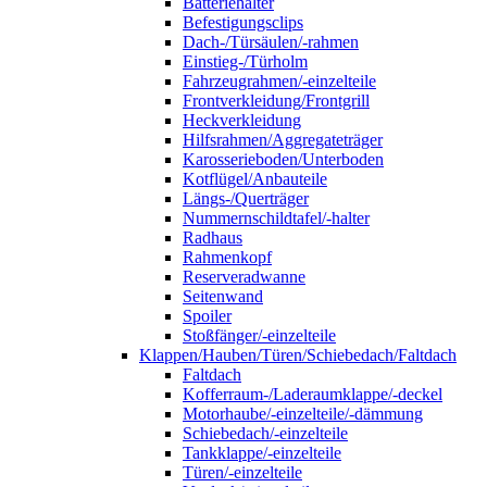
Batteriehalter
Befestigungsclips
Dach-/Türsäulen/-rahmen
Einstieg-/Türholm
Fahrzeugrahmen/-einzelteile
Frontverkleidung/Frontgrill
Heckverkleidung
Hilfsrahmen/Aggregateträger
Karosserieboden/Unterboden
Kotflügel/Anbauteile
Längs-/Querträger
Nummernschildtafel/-halter
Radhaus
Rahmenkopf
Reserveradwanne
Seitenwand
Spoiler
Stoßfänger/-einzelteile
Klappen/Hauben/Türen/Schiebedach/Faltdach
Faltdach
Kofferraum-/Laderaumklappe/-deckel
Motorhaube/-einzelteile/-dämmung
Schiebedach/-einzelteile
Tankklappe/-einzelteile
Türen/-einzelteile