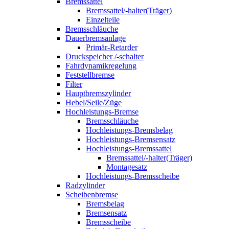
Bremssattel
Bremssattel/-halter(Träger)
Einzelteile
Bremsschläuche
Dauerbremsanlage
Primär-Retarder
Druckspeicher /-schalter
Fahrdynamikregelung
Feststellbremse
Filter
Hauptbremszylinder
Hebel/Seile/Züge
Hochleistungs-Bremse
Bremsschläuche
Hochleistungs-Bremsbelag
Hochleistungs-Bremsensatz
Hochleistungs-Bremssattel
Bremssattel/-halter(Träger)
Montagesatz
Hochleistungs-Bremsscheibe
Radzylinder
Scheibenbremse
Bremsbelag
Bremsensatz
Bremsscheibe