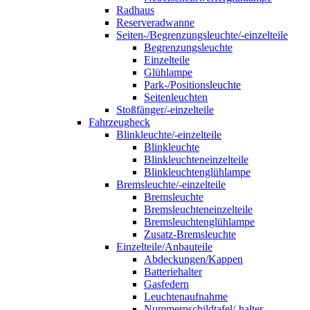
Radhaus
Reserveradwanne
Seiten-/Begrenzungsleuchte/-einzelteile
Begrenzungsleuchte
Einzelteile
Glühlampe
Park-/Positionsleuchte
Seitenleuchten
Stoßfänger/-einzelteile
Fahrzeugheck
Blinkleuchte/-einzelteile
Blinkleuchte
Blinkleuchteneinzelteile
Blinkleuchtenglühlampe
Bremsleuchte/-einzelteile
Bremsleuchte
Bremsleuchteneinzelteile
Bremsleuchtenglühlampe
Zusatz-Bremsleuchte
Einzelteile/Anbauteile
Abdeckungen/Kappen
Batteriehalter
Gasfedern
Leuchtenaufnahme
Nummernschildtafel/-halter