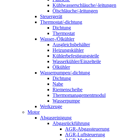
Kühlwasserschläuche/-leitungen
Ölschläuche/-leitungen
Steuergerät
Thermostat/-dichtung
Dichtung
Thermostat
Wasser-/Ölkühler
Ausgleichsbehälter
Heizungskühler
Kühlerbefestigungsteile
Wasserkühler/Einzelteile
Ölkühler
Wasserpumpen/-dichtung
Dichtung
Nabe
Riemenscheibe
Thermomanagementmodul
Wasserpumpe
Werkzeuge
Motor
Abgasreinigung
Abgasrückführung
AGR-Abgassteuerung
AGR-Luftsteuerung