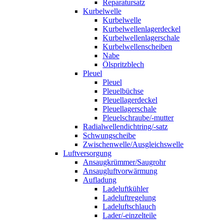
Reparatursatz
Kurbelwelle
Kurbelwelle
Kurbelwellenlagerdeckel
Kurbelwellenlagerschale
Kurbelwellenscheiben
Nabe
Ölspritzblech
Pleuel
Pleuel
Pleuelbüchse
Pleuellagerdeckel
Pleuellagerschale
Pleuelschraube/-mutter
Radialwellendichtring/-satz
Schwungscheibe
Zwischenwelle/Ausgleichswelle
Luftversorgung
Ansaugkrümmer/Saugrohr
Ansaugluftvorwärmung
Aufladung
Ladeluftkühler
Ladeluftregelung
Ladeluftschlauch
Lader/-einzelteile