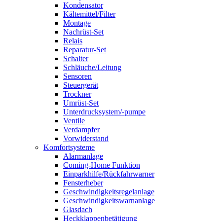
Kondensator
Kältemittel/Filter
Montage
Nachrüst-Set
Relais
Reparatur-Set
Schalter
Schläuche/Leitung
Sensoren
Steuergerät
Trockner
Umrüst-Set
Unterdrucksystem/-pumpe
Ventile
Verdampfer
Vorwiderstand
Komfortsysteme
Alarmanlage
Coming-Home Funktion
Einparkhilfe/Rückfahrwarner
Fensterheber
Geschwindigkeitsregelanlage
Geschwindigkeitswarnanlage
Glasdach
Heckklappenbetätigung