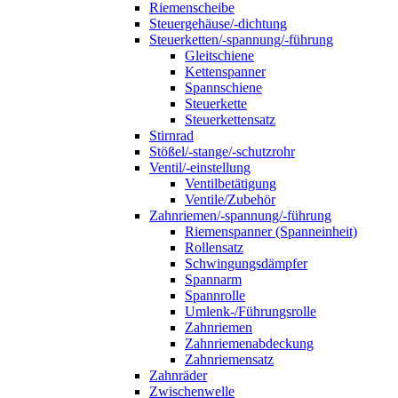
Riemenscheibe
Steuergehäuse/-dichtung
Steuerketten/-spannung/-führung
Gleitschiene
Kettenspanner
Spannschiene
Steuerkette
Steuerkettensatz
Stirnrad
Stößel/-stange/-schutzrohr
Ventil/-einstellung
Ventilbetätigung
Ventile/Zubehör
Zahnriemen/-spannung/-führung
Riemenspanner (Spanneinheit)
Rollensatz
Schwingungsdämpfer
Spannarm
Spannrolle
Umlenk-/Führungsrolle
Zahnriemen
Zahnriemenabdeckung
Zahnriemensatz
Zahnräder
Zwischenwelle