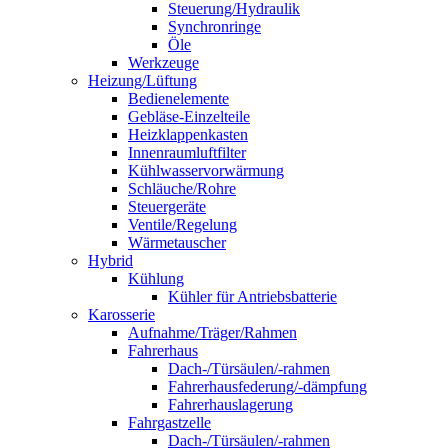
Steuerung/Hydraulik
Synchronringe
Öle
Werkzeuge
Heizung/Lüftung
Bedienelemente
Gebläse-Einzelteile
Heizklappenkasten
Innenraumluftfilter
Kühlwasservorwärmung
Schläuche/Rohre
Steuergeräte
Ventile/Regelung
Wärmetauscher
Hybrid
Kühlung
Kühler für Antriebsbatterie
Karosserie
Aufnahme/Träger/Rahmen
Fahrerhaus
Dach-/Türsäulen/-rahmen
Fahrerhausfederung/-dämpfung
Fahrerhauslagerung
Fahrgastzelle
Dach-/Türsäulen/-rahmen