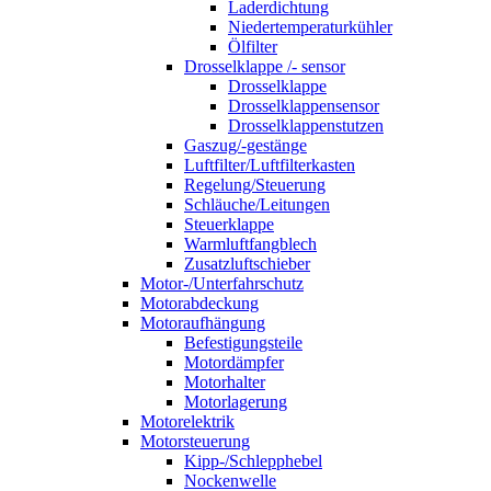
Laderdichtung
Niedertemperaturkühler
Ölfilter
Drosselklappe /- sensor
Drosselklappe
Drosselklappensensor
Drosselklappenstutzen
Gaszug/-gestänge
Luftfilter/Luftfilterkasten
Regelung/Steuerung
Schläuche/Leitungen
Steuerklappe
Warmluftfangblech
Zusatzluftschieber
Motor-/Unterfahrschutz
Motorabdeckung
Motoraufhängung
Befestigungsteile
Motordämpfer
Motorhalter
Motorlagerung
Motorelektrik
Motorsteuerung
Kipp-/Schlepphebel
Nockenwelle