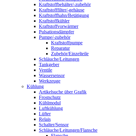
Kraftstoffbehälter/-zubehör
Kraftstofffilter/-gehäuse
Kraftstoffhahn/Betätigung
Kraftstoffkühler
Kraftstoffvorwärmer
Pulsationsdämpfer
Pumpe/-zubehör
Kraftstoffpumpe
Reparatur
Zubehör/Einzelteile
Schläuche/Leitungen
Tankgeber
Ventile
Wassersensor
Werkzeuge
Kühlung
Artikelsuche über Grafik
Frostschutz
Kühlmodul
Luftkühlung
Lüfter
Relais
Schalter/Sensor
Schläuche/Leitungen/Flansche
Flansche