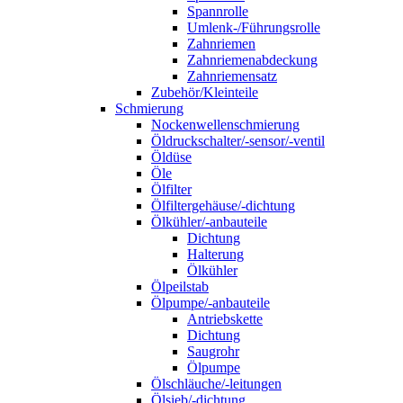
Spannrolle
Umlenk-/Führungsrolle
Zahnriemen
Zahnriemenabdeckung
Zahnriemensatz
Zubehör/Kleinteile
Schmierung
Nockenwellenschmierung
Öldruckschalter/-sensor/-ventil
Öldüse
Öle
Ölfilter
Ölfiltergehäuse/-dichtung
Ölkühler/-anbauteile
Dichtung
Halterung
Ölkühler
Ölpeilstab
Ölpumpe/-anbauteile
Antriebskette
Dichtung
Saugrohr
Ölpumpe
Ölschläuche/-leitungen
Ölsieb/-dichtung