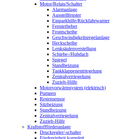
Motor/Relais/Schalter
Alarmanlage
Ausstellfenster
Einparkhilfe/Rückfahrwarner
Fensterheber
Frontscheibe
Geschwindigkeitsregelanlage
Heckscheibe
Lenksäulenverstellung
Schiebe-/Hubdach
Spiegel
Standheizung
Tankklappenentriegelung
Zentralverriegelung
Zuzieh-Hilfe
Motorvorwärmsystem (elektrisch)
Pumpen
Regensensor
Sitzheizung
Standheizung
Zentralverriegelung
Zuzieh-Hilfe
Kraftstoffförderanlage
Druckregler/-schalter
Fördereinheit komplett