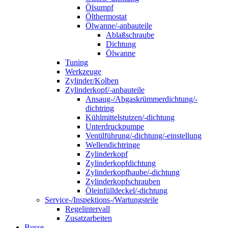
Ölsumpf
Ölthermostat
Ölwanne/-anbauteile
Ablaßschraube
Dichtung
Ölwanne
Tuning
Werkzeuge
Zylinder/Kolben
Zylinderkopf/-anbauteile
Ansaug-/Abgaskrümmerdichtung/-
dichtring
Kühlmittelstutzen/-dichtung
Unterdruckpumpe
Ventilführung/-dichtung/-einstellung
Wellendichtringe
Zylinderkopf
Zylinderkopfdichtung
Zylinderkopfhaube/-dichtung
Zylinderkopfschrauben
Öleinfülldeckel/-dichtung
Service-/Inspektions-/Wartungsteile
Regelintervall
Zusatzarbeiten
Busse