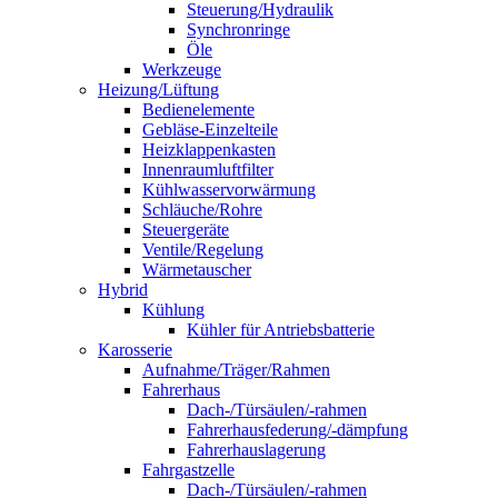
Steuerung/Hydraulik
Synchronringe
Öle
Werkzeuge
Heizung/Lüftung
Bedienelemente
Gebläse-Einzelteile
Heizklappenkasten
Innenraumluftfilter
Kühlwasservorwärmung
Schläuche/Rohre
Steuergeräte
Ventile/Regelung
Wärmetauscher
Hybrid
Kühlung
Kühler für Antriebsbatterie
Karosserie
Aufnahme/Träger/Rahmen
Fahrerhaus
Dach-/Türsäulen/-rahmen
Fahrerhausfederung/-dämpfung
Fahrerhauslagerung
Fahrgastzelle
Dach-/Türsäulen/-rahmen