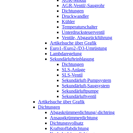
AGR-Modul
AGR-Ventil/-Saugrohr
Dichtungen
Druckwandler
Kühler
Temperaturschalter
Unterdrucksteuerventil
Ventile, Abgasrückführung
Artikelsuche über Grafik
Euro1-/Euro2-/D3-Umrüstung
Lambdaregelung
Sekundärlufteinblasung
Dichtungen
SLS-Anlage
SLS-Ventil
Sekundärluft-Pumpsystem
Sekundärluft-Saugsystem
Sekundärluftpumpe
Sekundärluftventil
Artikelsuche über Grafik
Dichtungen
Abgaskrümmerdichtung/-dichtring
Ansaugkrümmerdichtung
Dichtungsvollsatz
Kraftstoffabdichtung