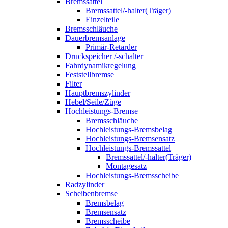
Bremssattel
Bremssattel/-halter(Träger)
Einzelteile
Bremsschläuche
Dauerbremsanlage
Primär-Retarder
Druckspeicher /-schalter
Fahrdynamikregelung
Feststellbremse
Filter
Hauptbremszylinder
Hebel/Seile/Züge
Hochleistungs-Bremse
Bremsschläuche
Hochleistungs-Bremsbelag
Hochleistungs-Bremsensatz
Hochleistungs-Bremssattel
Bremssattel/-halter(Träger)
Montagesatz
Hochleistungs-Bremsscheibe
Radzylinder
Scheibenbremse
Bremsbelag
Bremsensatz
Bremsscheibe