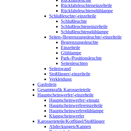
Rückfahrleuchte
Rückfahrleuchteneinzelteile
Rückfahrleuchtenglühlampe
Schlußleuchte/-einzelteile
Schlußleuchte
Schlußleuchteneinzelteile
Schlußleuchtenglühlampe
Seiten-/Begrenzungsleuchte/-einzelteile
Begrenzungsleuchte
Einzelteile
Glühlampe
Park-/Positionsleuchte
Seitenleuchten
Seitenwand
Stoßfänger/-einzelteile
Verkleidung
Gasfedern
Gesamtgrafik Karosserieteile
Hauptscheinwerfer/-einzelteile
Hauptscheinwerfer/-einsatz
Hauptscheinwerfereinzelteile
Hauptscheinwerferglühlampe
Klappscheinwerfer
Karosserieteile/Kotflügel/Stoßfänger
Abdeckungen/Kappen