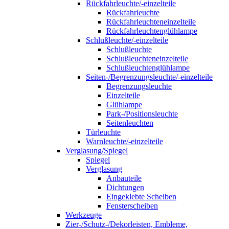
Rückfahrleuchte/-einzelteile
Rückfahrleuchte
Rückfahrleuchteneinzelteile
Rückfahrleuchtenglühlampe
Schlußleuchte/-einzelteile
Schlußleuchte
Schlußleuchteneinzelteile
Schlußleuchtenglühlampe
Seiten-/Begrenzungsleuchte/-einzelteile
Begrenzungsleuchte
Einzelteile
Glühlampe
Park-/Positionsleuchte
Seitenleuchten
Türleuchte
Warnleuchte/-einzelteile
Verglasung/Spiegel
Spiegel
Verglasung
Anbauteile
Dichtungen
Eingeklebte Scheiben
Fensterscheiben
Werkzeuge
Zier-/Schutz-/Dekorleisten, Embleme,