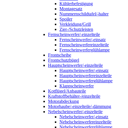
Kühlerbefestigung
Montagesatz
Nummernschildtafel/-halter
Spoiler
Verkleidung/Grill
Zier-/Schutzleisten
Fernscheinwerfer/-einzelteile
Fernscheinwerfer/-einsatz
Fernscheinwerfereinzelteile
Fernscheinwerferglühlampe
Frontscheibe
Frontschutzbügel
Hauptscheinwerfer/-einzelteile
Hauptscheinwerfer/-einsatz
Hauptscheinwerfereinzelteile
Hauptscheinwerferglühlampe
Klappscheinwerfer
Kotflügel/Anbauteile
Kraftstoffbehälter-/einzelteile
Motorabdeckung
Motorhaube/-einzelteile/-dämmung
Nebelscheinwerfer/-einzelteile
Nebelscheinwerfer/-einsatz
Nebelscheinwerfereinzelteile
Nebelscheinwerferglühlampe