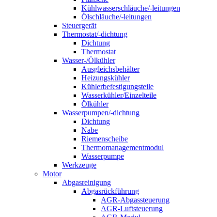
Kühlwasserschläuche/-leitungen
Ölschläuche/-leitungen
Steuergerät
Thermostat/-dichtung
Dichtung
Thermostat
Wasser-/Ölkühler
Ausgleichsbehälter
Heizungskühler
Kühlerbefestigungsteile
Wasserkühler/Einzelteile
Ölkühler
Wasserpumpen/-dichtung
Dichtung
Nabe
Riemenscheibe
Thermomanagementmodul
Wasserpumpe
Werkzeuge
Motor
Abgasreinigung
Abgasrückführung
AGR-Abgassteuerung
AGR-Luftsteuerung