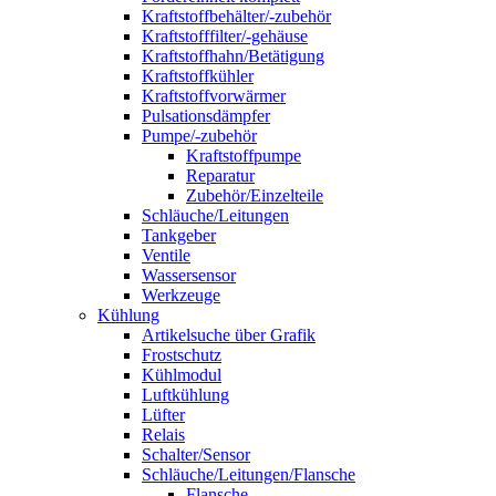
Kraftstoffbehälter/-zubehör
Kraftstofffilter/-gehäuse
Kraftstoffhahn/Betätigung
Kraftstoffkühler
Kraftstoffvorwärmer
Pulsationsdämpfer
Pumpe/-zubehör
Kraftstoffpumpe
Reparatur
Zubehör/Einzelteile
Schläuche/Leitungen
Tankgeber
Ventile
Wassersensor
Werkzeuge
Kühlung
Artikelsuche über Grafik
Frostschutz
Kühlmodul
Luftkühlung
Lüfter
Relais
Schalter/Sensor
Schläuche/Leitungen/Flansche
Flansche