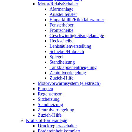
Motor/Relais/Schalter
Alarmanlage
Ausstellfenster
Einparkhilfe/Rückfahrwarner
Fensterheber
Frontscheibe
Geschwindigkeitsregelanlage
Heckscheibe
Lenksäulenverstellung
Schiebe-/Hubdach
Spiegel
Standheizung
Tankklappenentriegelung
Zentralverriegelung
Zuzieh-Hilfe
Motorvorwärmsystem (elektrisch)
Pumpen
Regensensor
Sitzheizung
Standheizung
Zentralverriegelung
Zuzieh-Hilfe
Kraftstoffförderanlage
Druckregler/-schalter
Fördereinheit komplett