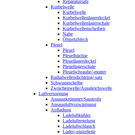
Reparatursatz
Kurbelwelle
Kurbelwelle
Kurbelwellenlagerdeckel
Kurbelwellenlagerschale
Kurbelwellenscheiben
Nabe
Ölspritzblech
Pleuel
Pleuel
Pleuelbüchse
Pleuellagerdeckel
Pleuellagerschale
Pleuelschraube/-mutter
Radialwellendichtring/-satz
Schwungscheibe
Zwischenwelle/Ausgleichswelle
Luftversorgung
Ansaugkrümmer/Saugrohr
Ansaugluftvorwärmung
Aufladung
Ladeluftkühler
Ladeluftregelung
Ladeluftschlauch
Lader/-einzelteile