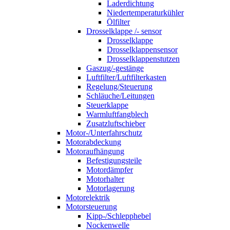
Laderdichtung
Niedertemperaturkühler
Ölfilter
Drosselklappe /- sensor
Drosselklappe
Drosselklappensensor
Drosselklappenstutzen
Gaszug/-gestänge
Luftfilter/Luftfilterkasten
Regelung/Steuerung
Schläuche/Leitungen
Steuerklappe
Warmluftfangblech
Zusatzluftschieber
Motor-/Unterfahrschutz
Motorabdeckung
Motoraufhängung
Befestigungsteile
Motordämpfer
Motorhalter
Motorlagerung
Motorelektrik
Motorsteuerung
Kipp-/Schlepphebel
Nockenwelle