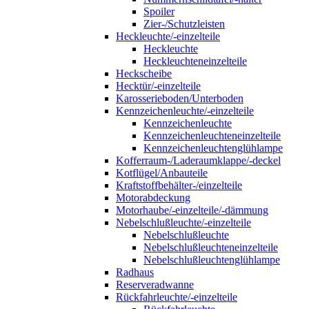
Spoiler
Zier-/Schutzleisten
Heckleuchte/-einzelteile
Heckleuchte
Heckleuchteneinzelteile
Heckscheibe
Hecktür/-einzelteile
Karosserieboden/Unterboden
Kennzeichenleuchte/-einzelteile
Kennzeichenleuchte
Kennzeichenleuchteneinzelteile
Kennzeichenleuchtenglühlampe
Kofferraum-/Laderaumklappe/-deckel
Kotflügel/Anbauteile
Kraftstoffbehälter-/einzelteile
Motorabdeckung
Motorhaube/-einzelteile/-dämmung
Nebelschlußleuchte/-einzelteile
Nebelschlußleuchte
Nebelschlußleuchteneinzelteile
Nebelschlußleuchtenglühlampe
Radhaus
Reserveradwanne
Rückfahrleuchte/-einzelteile