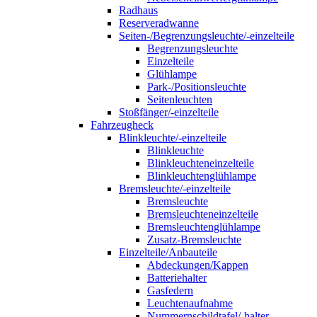
Radhaus
Reserveradwanne
Seiten-/Begrenzungsleuchte/-einzelteile
Begrenzungsleuchte
Einzelteile
Glühlampe
Park-/Positionsleuchte
Seitenleuchten
Stoßfänger/-einzelteile
Fahrzeugheck
Blinkleuchte/-einzelteile
Blinkleuchte
Blinkleuchteneinzelteile
Blinkleuchtenglühlampe
Bremsleuchte/-einzelteile
Bremsleuchte
Bremsleuchteneinzelteile
Bremsleuchtenglühlampe
Zusatz-Bremsleuchte
Einzelteile/Anbauteile
Abdeckungen/Kappen
Batteriehalter
Gasfedern
Leuchtenaufnahme
Nummernschildtafel/-halter