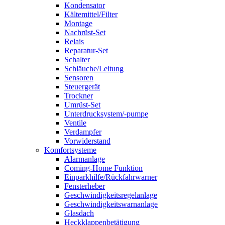
Kondensator
Kältemittel/Filter
Montage
Nachrüst-Set
Relais
Reparatur-Set
Schalter
Schläuche/Leitung
Sensoren
Steuergerät
Trockner
Umrüst-Set
Unterdrucksystem/-pumpe
Ventile
Verdampfer
Vorwiderstand
Komfortsysteme
Alarmanlage
Coming-Home Funktion
Einparkhilfe/Rückfahrwarner
Fensterheber
Geschwindigkeitsregelanlage
Geschwindigkeitswarnanlage
Glasdach
Heckklappenbetätigung