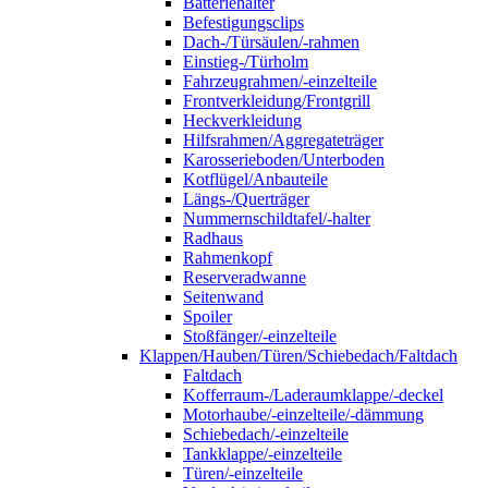
Batteriehalter
Befestigungsclips
Dach-/Türsäulen/-rahmen
Einstieg-/Türholm
Fahrzeugrahmen/-einzelteile
Frontverkleidung/Frontgrill
Heckverkleidung
Hilfsrahmen/Aggregateträger
Karosserieboden/Unterboden
Kotflügel/Anbauteile
Längs-/Querträger
Nummernschildtafel/-halter
Radhaus
Rahmenkopf
Reserveradwanne
Seitenwand
Spoiler
Stoßfänger/-einzelteile
Klappen/Hauben/Türen/Schiebedach/Faltdach
Faltdach
Kofferraum-/Laderaumklappe/-deckel
Motorhaube/-einzelteile/-dämmung
Schiebedach/-einzelteile
Tankklappe/-einzelteile
Türen/-einzelteile