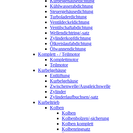
Kurbelgehäusedichtung
Kühlwasserabdichtung
Steuergehäusedichtung
Turboladerdichtung
Ventildeckeldichtung
Ventilschaftabdichtung
Wellendichtring/-satz
Zylinderkopfdichtung
Ölkreislaufabdichtung
Ölwannendichtung
Komplett - / Teilmotor
Komplettmotor
Teilmotor
Kurbelgehäuse
Entlüftung
Kurbelgehäuse
Zwischenwelle/Ausgleichswelle
Zylinder
Zylinderlaufbuchsen/-satz
Kurbeltrieb
Kolben
Kolben
Kolbenbolzen/-sicherung
Kolben komplett
Kolbenringsatz