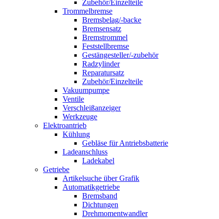
Zubehör/Einzelteile
Trommelbremse
Bremsbelag/-backe
Bremsensatz
Bremstrommel
Feststellbremse
Gestängesteller/-zubehör
Radzylinder
Reparatursatz
Zubehör/Einzelteile
Vakuumpumpe
Ventile
Verschleißanzeiger
Werkzeuge
Elektroantrieb
Kühlung
Gebläse für Antriebsbatterie
Ladeanschluss
Ladekabel
Getriebe
Artikelsuche über Grafik
Automatikgetriebe
Bremsband
Dichtungen
Drehmomentwandler