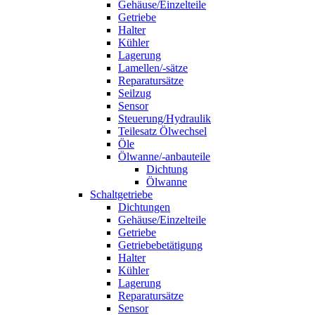
Gehäuse/Einzelteile
Getriebe
Halter
Kühler
Lagerung
Lamellen/-sätze
Reparatursätze
Seilzug
Sensor
Steuerung/Hydraulik
Teilesatz Ölwechsel
Öle
Ölwanne/-anbauteile
Dichtung
Ölwanne
Schaltgetriebe
Dichtungen
Gehäuse/Einzelteile
Getriebe
Getriebebetätigung
Halter
Kühler
Lagerung
Reparatursätze
Sensor