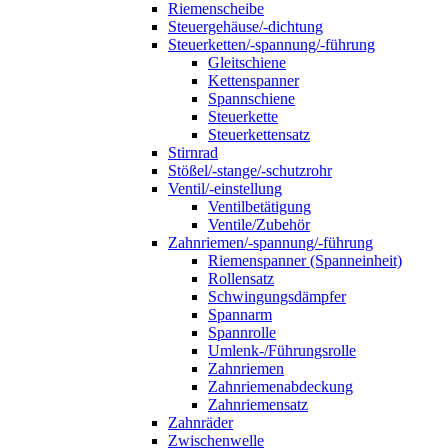
Riemenscheibe
Steuergehäuse/-dichtung
Steuerketten/-spannung/-führung
Gleitschiene
Kettenspanner
Spannschiene
Steuerkette
Steuerkettensatz
Stirnrad
Stößel/-stange/-schutzrohr
Ventil/-einstellung
Ventilbetätigung
Ventile/Zubehör
Zahnriemen/-spannung/-führung
Riemenspanner (Spanneinheit)
Rollensatz
Schwingungsdämpfer
Spannarm
Spannrolle
Umlenk-/Führungsrolle
Zahnriemen
Zahnriemenabdeckung
Zahnriemensatz
Zahnräder
Zwischenwelle