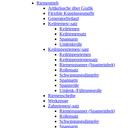
Riementrieb
Artikelsuche über Grafik
Flexible Kupplungsmuffe
Generatorfreilauf
Keilriemen/-satz
Keilriemen
Keilriemensatz
Spannarm
Umlenkrolle
Keilrippenriemen/-satz
Keilrippenriemen
Keilrippenriemensatz
Riemenspanner (Spanneinheit)
Rollensatz
Schwingungsdämpfer
Spannarm
Spannrolle
Umlenk-/Führungsrolle
Riemenscheibe
Werkzeuge
Zahnriemen/-satz
Riemenspanner (Spanneinheit)
Rollensatz
Schwingungsdämpfer
Spannarm