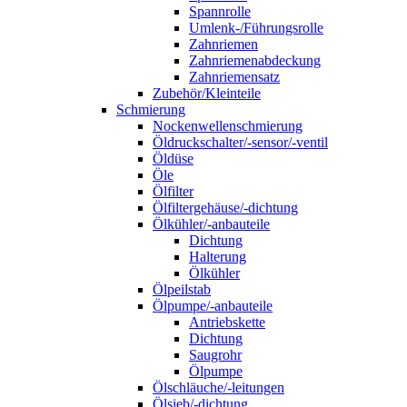
Spannrolle
Umlenk-/Führungsrolle
Zahnriemen
Zahnriemenabdeckung
Zahnriemensatz
Zubehör/Kleinteile
Schmierung
Nockenwellenschmierung
Öldruckschalter/-sensor/-ventil
Öldüse
Öle
Ölfilter
Ölfiltergehäuse/-dichtung
Ölkühler/-anbauteile
Dichtung
Halterung
Ölkühler
Ölpeilstab
Ölpumpe/-anbauteile
Antriebskette
Dichtung
Saugrohr
Ölpumpe
Ölschläuche/-leitungen
Ölsieb/-dichtung