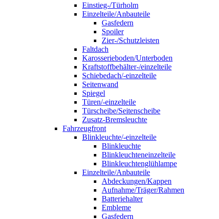
Einstieg-/Türholm
Einzelteile/Anbauteile
Gasfedern
Spoiler
Zier-/Schutzleisten
Faltdach
Karosserieboden/Unterboden
Kraftstoffbehälter-/einzelteile
Schiebedach/-einzelteile
Seitenwand
Spiegel
Türen/-einzelteile
Türscheibe/Seitenscheibe
Zusatz-Bremsleuchte
Fahrzeugfront
Blinkleuchte/-einzelteile
Blinkleuchte
Blinkleuchteneinzelteile
Blinkleuchtenglühlampe
Einzelteile/Anbauteile
Abdeckungen/Kappen
Aufnahme/Träger/Rahmen
Batteriehalter
Embleme
Gasfedern