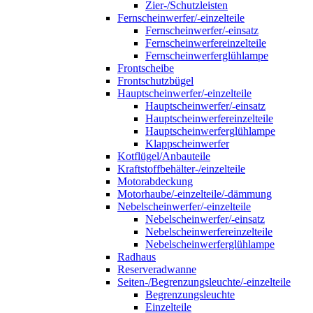
Zier-/Schutzleisten
Fernscheinwerfer/-einzelteile
Fernscheinwerfer/-einsatz
Fernscheinwerfereinzelteile
Fernscheinwerferglühlampe
Frontscheibe
Frontschutzbügel
Hauptscheinwerfer/-einzelteile
Hauptscheinwerfer/-einsatz
Hauptscheinwerfereinzelteile
Hauptscheinwerferglühlampe
Klappscheinwerfer
Kotflügel/Anbauteile
Kraftstoffbehälter-/einzelteile
Motorabdeckung
Motorhaube/-einzelteile/-dämmung
Nebelscheinwerfer/-einzelteile
Nebelscheinwerfer/-einsatz
Nebelscheinwerfereinzelteile
Nebelscheinwerferglühlampe
Radhaus
Reserveradwanne
Seiten-/Begrenzungsleuchte/-einzelteile
Begrenzungsleuchte
Einzelteile