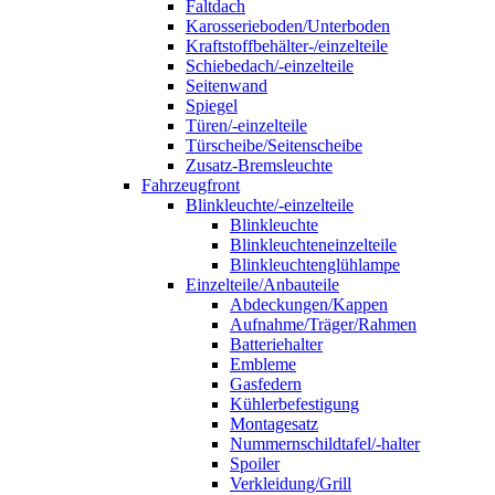
Faltdach
Karosserieboden/Unterboden
Kraftstoffbehälter-/einzelteile
Schiebedach/-einzelteile
Seitenwand
Spiegel
Türen/-einzelteile
Türscheibe/Seitenscheibe
Zusatz-Bremsleuchte
Fahrzeugfront
Blinkleuchte/-einzelteile
Blinkleuchte
Blinkleuchteneinzelteile
Blinkleuchtenglühlampe
Einzelteile/Anbauteile
Abdeckungen/Kappen
Aufnahme/Träger/Rahmen
Batteriehalter
Embleme
Gasfedern
Kühlerbefestigung
Montagesatz
Nummernschildtafel/-halter
Spoiler
Verkleidung/Grill