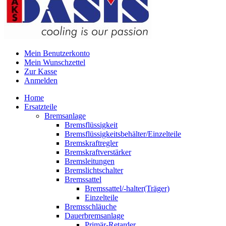
Mein Benutzerkonto
Mein Wunschzettel
Zur Kasse
Anmelden
Home
Ersatzteile
Bremsanlage
Bremsflüssigkeit
Bremsflüssigkeitsbehälter/Einzelteile
Bremskraftregler
Bremskraftverstärker
Bremsleitungen
Bremslichtschalter
Bremssattel
Bremssattel/-halter(Träger)
Einzelteile
Bremsschläuche
Dauerbremsanlage
Primär-Retarder