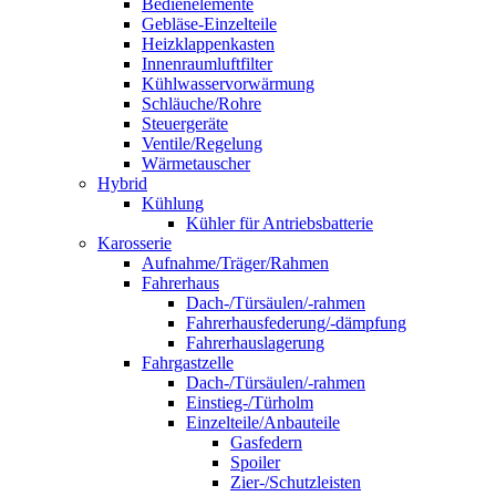
Bedienelemente
Gebläse-Einzelteile
Heizklappenkasten
Innenraumluftfilter
Kühlwasservorwärmung
Schläuche/Rohre
Steuergeräte
Ventile/Regelung
Wärmetauscher
Hybrid
Kühlung
Kühler für Antriebsbatterie
Karosserie
Aufnahme/Träger/Rahmen
Fahrerhaus
Dach-/Türsäulen/-rahmen
Fahrerhausfederung/-dämpfung
Fahrerhauslagerung
Fahrgastzelle
Dach-/Türsäulen/-rahmen
Einstieg-/Türholm
Einzelteile/Anbauteile
Gasfedern
Spoiler
Zier-/Schutzleisten