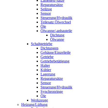
Lamellen/-sätze
Reparatursätze
Seilzug
Sensor
Steuerung/Hydraulik
Teilesatz Ölwechsel
Öle
Ölwanne/-anbauteile
Dichtung
Ölwanne
Schaltgetriebe
Dichtungen
Gehäuse/Einzelteile
Getriebe
Getriebebetätigung
Halter
Kühler
Lagerung
Reparatursätze
Sensor
Steuerung/Hydraulik
Synchronringe
Öle
Werkzeuge
Heizung/Lüftung