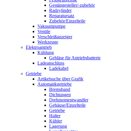
Gestängesteller/-zubehör
Radzylinder
Reparatursatz
Zubehör/Einzelteile
Vakuumpumpe
Ventile
Verschleißanzeiger
Werkzeuge
Elektroantrieb
Kühlung
Gebläse für Antriebsbatterie
Ladeanschluss
Ladekabel
Getriebe
Artikelsuche über Grafik
Automatikgetriebe
Bremsband
Dichtungen
Drehmomentwandler
Gehäuse/Einzelteile
Getriebe
Halter
Kühler
Lagerung