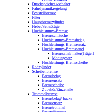
Druckspeicher /-schalter
Fahrdynamikregelung
Feststellbremse
Filter
Hauptbremszylinder
Hebel/Seile/Züge
Hochleistungs-Bremse
Bremsschläuche
Hochleistungs-Bremsbelag
Hochleistungs-Bremsensatz
Hochleistungs-Bremssattel
Bremssattel/-halter(Träger)
Montagesatz
Hochleistungs-Bremsscheibe
Radzylinder
Scheibenbremse
Bremsbelag
Bremsensatz
Bremsscheibe
Zubehör/Einzelteile
Trommelbremse
Bremsbelag/-backe
Bremsensatz
Bremstrommel
Feststellbremse