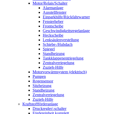
Motor/Relais/Schalter
Alarmanlage
Ausstellfenster
Einparkhilfe/Rückfahrwarner
Fensterheber
Frontscheibe
Geschwindigkeitsregelanlage
Heckscheibe
Lenksäulenverstellung
Schiebe-/Hubdach
Spiegel
Standheizung
Tankklappenentriegelung
Zentralverriegelung
Zuzieh-Hilfe
Motorvorwärmsystem (elektrisch)
Pumpen
Regensensor
Sitzheizung
Standheizung
Zentralverriegelung
Zuzieh-Hilfe
Kraftstoffförderanlage
Druckregler/-schalter
Fördereinheit komplett