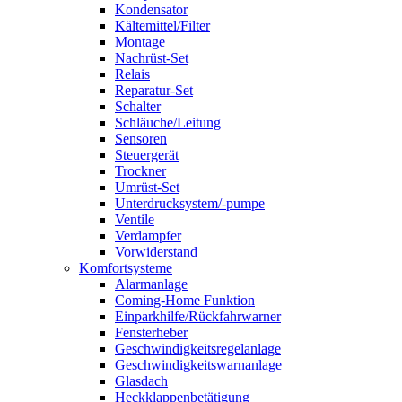
Kondensator
Kältemittel/Filter
Montage
Nachrüst-Set
Relais
Reparatur-Set
Schalter
Schläuche/Leitung
Sensoren
Steuergerät
Trockner
Umrüst-Set
Unterdrucksystem/-pumpe
Ventile
Verdampfer
Vorwiderstand
Komfortsysteme
Alarmanlage
Coming-Home Funktion
Einparkhilfe/Rückfahrwarner
Fensterheber
Geschwindigkeitsregelanlage
Geschwindigkeitswarnanlage
Glasdach
Heckklappenbetätigung