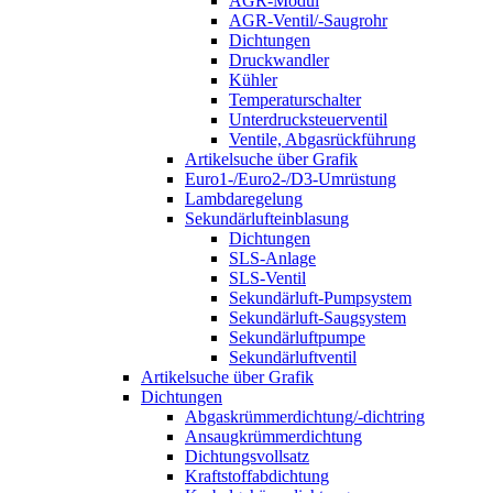
AGR-Modul
AGR-Ventil/-Saugrohr
Dichtungen
Druckwandler
Kühler
Temperaturschalter
Unterdrucksteuerventil
Ventile, Abgasrückführung
Artikelsuche über Grafik
Euro1-/Euro2-/D3-Umrüstung
Lambdaregelung
Sekundärlufteinblasung
Dichtungen
SLS-Anlage
SLS-Ventil
Sekundärluft-Pumpsystem
Sekundärluft-Saugsystem
Sekundärluftpumpe
Sekundärluftventil
Artikelsuche über Grafik
Dichtungen
Abgaskrümmerdichtung/-dichtring
Ansaugkrümmerdichtung
Dichtungsvollsatz
Kraftstoffabdichtung