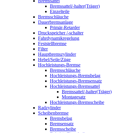
Bremssattel
Bremssattel/-halter(Träger)
Einzelteile
Bremsschläuche
Dauerbremsanlage
Primär-Retarder
Druckspeicher /-schalter
Fahrdynamikregelung
Feststellbremse
Filter
Hauptbremszylinder
Hebel/Seile/Züge
Hochleistungs-Bremse
Bremsschläuche
Hochleistungs-Bremsbelag
Hochleistungs-Bremsensatz
Hochleistungs-Bremssattel
Bremssattel/-halter(Träger)
Montagesatz
Hochleistungs-Bremsscheibe
Radzylinder
Scheibenbremse
Bremsbelag
Bremsensatz
Bremsscheibe