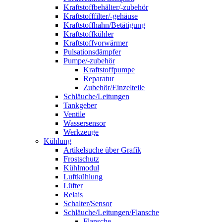
Kraftstoffbehälter/-zubehör
Kraftstofffilter/-gehäuse
Kraftstoffhahn/Betätigung
Kraftstoffkühler
Kraftstoffvorwärmer
Pulsationsdämpfer
Pumpe/-zubehör
Kraftstoffpumpe
Reparatur
Zubehör/Einzelteile
Schläuche/Leitungen
Tankgeber
Ventile
Wassersensor
Werkzeuge
Kühlung
Artikelsuche über Grafik
Frostschutz
Kühlmodul
Luftkühlung
Lüfter
Relais
Schalter/Sensor
Schläuche/Leitungen/Flansche
Flansche