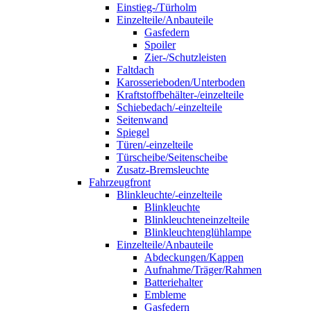
Einstieg-/Türholm
Einzelteile/Anbauteile
Gasfedern
Spoiler
Zier-/Schutzleisten
Faltdach
Karosserieboden/Unterboden
Kraftstoffbehälter-/einzelteile
Schiebedach/-einzelteile
Seitenwand
Spiegel
Türen/-einzelteile
Türscheibe/Seitenscheibe
Zusatz-Bremsleuchte
Fahrzeugfront
Blinkleuchte/-einzelteile
Blinkleuchte
Blinkleuchteneinzelteile
Blinkleuchtenglühlampe
Einzelteile/Anbauteile
Abdeckungen/Kappen
Aufnahme/Träger/Rahmen
Batteriehalter
Embleme
Gasfedern