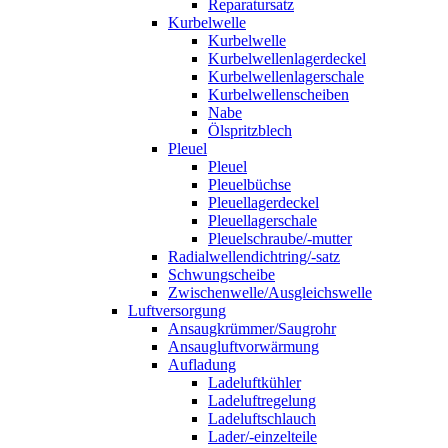
Reparatursatz
Kurbelwelle
Kurbelwelle
Kurbelwellenlagerdeckel
Kurbelwellenlagerschale
Kurbelwellenscheiben
Nabe
Ölspritzblech
Pleuel
Pleuel
Pleuelbüchse
Pleuellagerdeckel
Pleuellagerschale
Pleuelschraube/-mutter
Radialwellendichtring/-satz
Schwungscheibe
Zwischenwelle/Ausgleichswelle
Luftversorgung
Ansaugkrümmer/Saugrohr
Ansaugluftvorwärmung
Aufladung
Ladeluftkühler
Ladeluftregelung
Ladeluftschlauch
Lader/-einzelteile