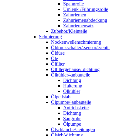
Spannrolle
Umlenk-/Führungsrolle
Zahnriemen
Zahnriemenabdeckung
Zahnriemensatz
Zubehör/Kleinteile
Schmierung
Nockenwellenschmierung
Öldruckschalter/-sensor/-ventil
Öldüse
Öle
Ölfilter
Ölfiltergehäuse/-dichtung
Ölkühler/-anbauteile
Dichtung
Halterung
Ölkühler
Ölpeilstab
Ölpumpe/-anbauteile
Antriebskette
Dichtung
Saugrohr
Ölpumpe
Ölschläuche/-leitungen
Ölsieb/-dichtung