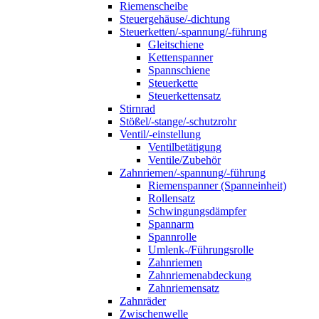
Riemenscheibe
Steuergehäuse/-dichtung
Steuerketten/-spannung/-führung
Gleitschiene
Kettenspanner
Spannschiene
Steuerkette
Steuerkettensatz
Stirnrad
Stößel/-stange/-schutzrohr
Ventil/-einstellung
Ventilbetätigung
Ventile/Zubehör
Zahnriemen/-spannung/-führung
Riemenspanner (Spanneinheit)
Rollensatz
Schwingungsdämpfer
Spannarm
Spannrolle
Umlenk-/Führungsrolle
Zahnriemen
Zahnriemenabdeckung
Zahnriemensatz
Zahnräder
Zwischenwelle