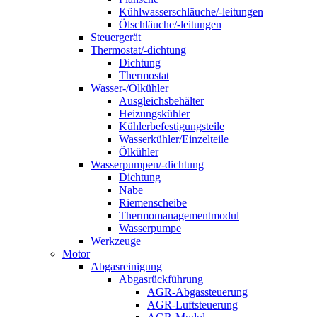
Kühlwasserschläuche/-leitungen
Ölschläuche/-leitungen
Steuergerät
Thermostat/-dichtung
Dichtung
Thermostat
Wasser-/Ölkühler
Ausgleichsbehälter
Heizungskühler
Kühlerbefestigungsteile
Wasserkühler/Einzelteile
Ölkühler
Wasserpumpen/-dichtung
Dichtung
Nabe
Riemenscheibe
Thermomanagementmodul
Wasserpumpe
Werkzeuge
Motor
Abgasreinigung
Abgasrückführung
AGR-Abgassteuerung
AGR-Luftsteuerung