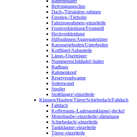
Batteriehalter
Befestigungsclips
Dach-/Türsäulen/-rahmen
Einstieg-/Türholm
Fahrzeugrahmen/-einzelteile
Frontverkleidung/Frontgrill
Heckverkleidung
Hilfsrahmen/Aggregateträger
Karosserieboden/Unterboden
Kotflügel/Anbauteile
Längs-/Querträger
Nummernschildtafel/-halter
Radhaus
Rahmenkopf
Reserveradwanne
Seitenwand
Spoiler
Stoßfänger/-einzelteile
Klappen/Hauben/Türen/Schiebedach/Faltdach
Faltdach
Kofferraum-/Laderaumklappe/-deckel
Motorhaube/-einzelteile/-dämmung
Schiebedach/-einzelteile
Tankklappe/-einzelteile
Türen/-einzelteile