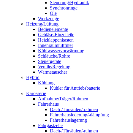
Steuerung/Hydraulik
Synchronringe
Öle
Werkzeuge
Heizung/Lüftung
Bedienelemente
Gebläse-Einzelteile
Heizklappenkasten
Innenraumluftfilter
Kühlwasservorwärmung
Schläuche/Rohre
Steuergeräte
Ventile/Regelung
Wärmetauscher
Hybrid
Kühlung
Kühler für Antriebsbatterie
Karosserie
Aufnahme/Träger/Rahmen
Fahrerhaus
Dach-/Türsäulen/-rahmen
Fahrerhausfederung/-dämpfung
Fahrerhauslagerung
Fahrgastzelle
Dach-/Türsäulen/-rahmen