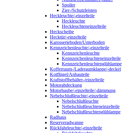
Spoiler
Zier-/Schutzleisten
Heckleuchte/-einzelteile
Heckleuchte
Heckleuchteneinzelteile
Heckscheibe
Hecktür/-einzelteile
Karosserieboden/Unterboden
Kennzeichenleuchte/-einzelteile
Kennzeichenleuchte
Kennzeichenleuchteneinzelteile
Kennzeichenleuchtenglühlampe
Kofferraum-/Laderaumklappe/-deckel
Kotflügel/Anbauteile
Kraftstoffbehälter-/einzelteile
Motorabdeckung
Motorhaube/-einzelteile/-dämmung
Nebelschlußleuchte/-einzelteile
Nebelschlußleuchte
Nebelschlußleuchteneinzelteile
Nebelschlußleuchtenglühlampe
Radhaus
Reserveradwanne
Rückfahrleuchte/-einzelteile