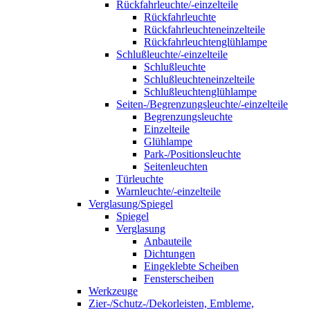
Rückfahrleuchte/-einzelteile
Rückfahrleuchte
Rückfahrleuchteneinzelteile
Rückfahrleuchtenglühlampe
Schlußleuchte/-einzelteile
Schlußleuchte
Schlußleuchteneinzelteile
Schlußleuchtenglühlampe
Seiten-/Begrenzungsleuchte/-einzelteile
Begrenzungsleuchte
Einzelteile
Glühlampe
Park-/Positionsleuchte
Seitenleuchten
Türleuchte
Warnleuchte/-einzelteile
Verglasung/Spiegel
Spiegel
Verglasung
Anbauteile
Dichtungen
Eingeklebte Scheiben
Fensterscheiben
Werkzeuge
Zier-/Schutz-/Dekorleisten, Embleme,