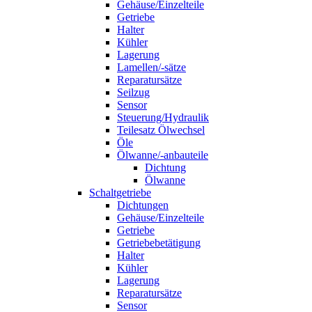
Gehäuse/Einzelteile
Getriebe
Halter
Kühler
Lagerung
Lamellen/-sätze
Reparatursätze
Seilzug
Sensor
Steuerung/Hydraulik
Teilesatz Ölwechsel
Öle
Ölwanne/-anbauteile
Dichtung
Ölwanne
Schaltgetriebe
Dichtungen
Gehäuse/Einzelteile
Getriebe
Getriebebetätigung
Halter
Kühler
Lagerung
Reparatursätze
Sensor