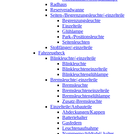
Radhaus
Reserveradwanne
Seiten-/Begrenzungsleuchte/-einzelteile
Begrenzungsleuchte
Einzelteile
Glühlampe
Park-/Positionsleuchte
Seitenleuchten
Stoßfänger/-einzelteile
Fahrzeugheck
Blinkleuchte/-einzelteile
Blinkleuchte
Blinkleuchteneinzelteile
Blinkleuchtenglühlampe
Bremsleuchte/-einzelteile
Bremsleuchte
Bremsleuchteneinzelteile
Bremsleuchtenglühlampe
Zusatz-Bremsleuchte
Einzelteile/Anbauteile
Abdeckungen/Kappen
Batteriehalter
Gasfedern
Leuchtenaufnahme
Nummernschildtafel/-halter