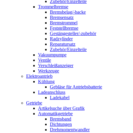
Zubehör/Einzelteile
Trommelbremse
Bremsbelag/-backe
Bremsensatz
Bremstrommel
Feststellbremse
Gestängesteller/-zubehör
Radzylinder
Reparatursatz
Zubehör/Einzelteile
Vakuumpumpe
Ventile
Verschleißanzeiger
Werkzeuge
Elektroantrieb
Kühlung
Gebläse für Antriebsbatterie
Ladeanschluss
Ladekabel
Getriebe
Artikelsuche über Grafik
Automatikgetriebe
Bremsband
Dichtungen
Drehmomentwandler