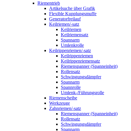
Riementrieb
Artikelsuche über Grafik
Flexible Kupplungsmuffe
Generatorfreilauf
Keilriemen/-satz
Keilriemen
Keilriemensatz
Spannarm
Umlenkrolle
Keilrippenriemen/-satz
Keilrippenriemen
Keilrippenriemensatz
Riemenspanner (Spanneinheit)
Rollensatz
Schwingungsdämpfer
Spannarm
Spannrolle
Umlenk-/Führungsrolle
Riemenscheibe
Werkzeuge
Zahnriemen/-satz
Riemenspanner (Spanneinheit)
Rollensatz
Schwingungsdämpfer
Spannarm