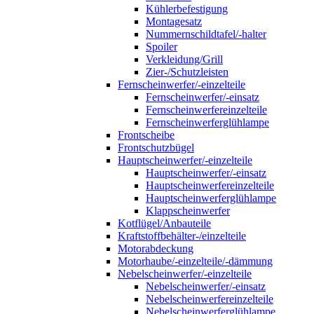
Kühlerbefestigung
Montagesatz
Nummernschildtafel/-halter
Spoiler
Verkleidung/Grill
Zier-/Schutzleisten
Fernscheinwerfer/-einzelteile
Fernscheinwerfer/-einsatz
Fernscheinwerfereinzelteile
Fernscheinwerferglühlampe
Frontscheibe
Frontschutzbügel
Hauptscheinwerfer/-einzelteile
Hauptscheinwerfer/-einsatz
Hauptscheinwerfereinzelteile
Hauptscheinwerferglühlampe
Klappscheinwerfer
Kotflügel/Anbauteile
Kraftstoffbehälter-/einzelteile
Motorabdeckung
Motorhaube/-einzelteile/-dämmung
Nebelscheinwerfer/-einzelteile
Nebelscheinwerfer/-einsatz
Nebelscheinwerfereinzelteile
Nebelscheinwerferglühlampe