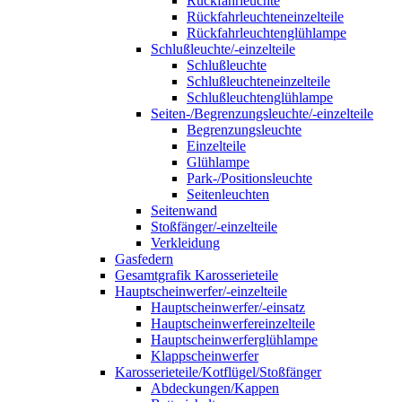
Rückfahrleuchte
Rückfahrleuchteneinzelteile
Rückfahrleuchtenglühlampe
Schlußleuchte/-einzelteile
Schlußleuchte
Schlußleuchteneinzelteile
Schlußleuchtenglühlampe
Seiten-/Begrenzungsleuchte/-einzelteile
Begrenzungsleuchte
Einzelteile
Glühlampe
Park-/Positionsleuchte
Seitenleuchten
Seitenwand
Stoßfänger/-einzelteile
Verkleidung
Gasfedern
Gesamtgrafik Karosserieteile
Hauptscheinwerfer/-einzelteile
Hauptscheinwerfer/-einsatz
Hauptscheinwerfereinzelteile
Hauptscheinwerferglühlampe
Klappscheinwerfer
Karosserieteile/Kotflügel/Stoßfänger
Abdeckungen/Kappen