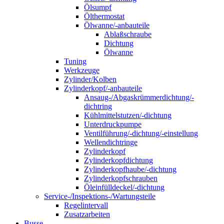
Ölsumpf
Ölthermostat
Ölwanne/-anbauteile
Ablaßschraube
Dichtung
Ölwanne
Tuning
Werkzeuge
Zylinder/Kolben
Zylinderkopf/-anbauteile
Ansaug-/Abgaskrümmerdichtung/-
dichtring
Kühlmittelstutzen/-dichtung
Unterdruckpumpe
Ventilführung/-dichtung/-einstellung
Wellendichtringe
Zylinderkopf
Zylinderkopfdichtung
Zylinderkopfhaube/-dichtung
Zylinderkopfschrauben
Öleinfülldeckel/-dichtung
Service-/Inspektions-/Wartungsteile
Regelintervall
Zusatzarbeiten
Busse