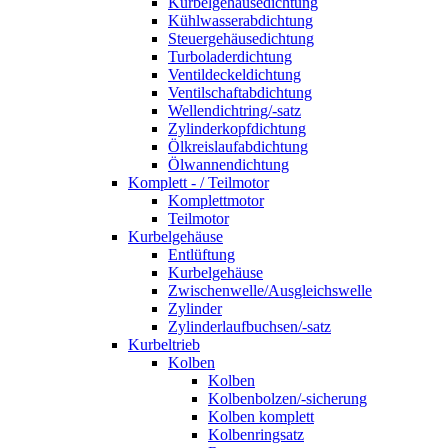
Kurbelgehäusedichtung
Kühlwasserabdichtung
Steuergehäusedichtung
Turboladerdichtung
Ventildeckeldichtung
Ventilschaftabdichtung
Wellendichtring/-satz
Zylinderkopfdichtung
Ölkreislaufabdichtung
Ölwannendichtung
Komplett - / Teilmotor
Komplettmotor
Teilmotor
Kurbelgehäuse
Entlüftung
Kurbelgehäuse
Zwischenwelle/Ausgleichswelle
Zylinder
Zylinderlaufbuchsen/-satz
Kurbeltrieb
Kolben
Kolben
Kolbenbolzen/-sicherung
Kolben komplett
Kolbenringsatz