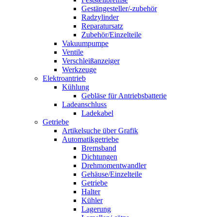
Gestängesteller/-zubehör
Radzylinder
Reparatursatz
Zubehör/Einzelteile
Vakuumpumpe
Ventile
Verschleißanzeiger
Werkzeuge
Elektroantrieb
Kühlung
Gebläse für Antriebsbatterie
Ladeanschluss
Ladekabel
Getriebe
Artikelsuche über Grafik
Automatikgetriebe
Bremsband
Dichtungen
Drehmomentwandler
Gehäuse/Einzelteile
Getriebe
Halter
Kühler
Lagerung