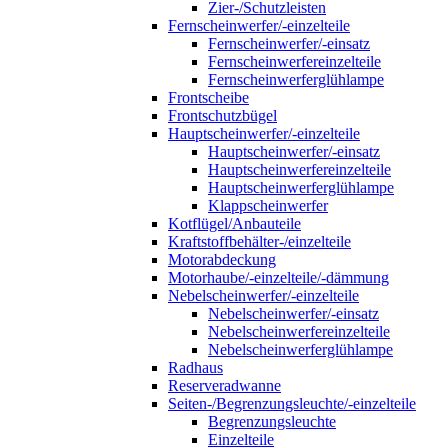
Zier-/Schutzleisten
Fernscheinwerfer/-einzelteile
Fernscheinwerfer/-einsatz
Fernscheinwerfereinzelteile
Fernscheinwerferglühlampe
Frontscheibe
Frontschutzbügel
Hauptscheinwerfer/-einzelteile
Hauptscheinwerfer/-einsatz
Hauptscheinwerfereinzelteile
Hauptscheinwerferglühlampe
Klappscheinwerfer
Kotflügel/Anbauteile
Kraftstoffbehälter-/einzelteile
Motorabdeckung
Motorhaube/-einzelteile/-dämmung
Nebelscheinwerfer/-einzelteile
Nebelscheinwerfer/-einsatz
Nebelscheinwerfereinzelteile
Nebelscheinwerferglühlampe
Radhaus
Reserveradwanne
Seiten-/Begrenzungsleuchte/-einzelteile
Begrenzungsleuchte
Einzelteile