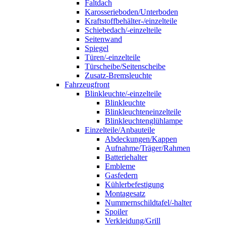
Faltdach
Karosserieboden/Unterboden
Kraftstoffbehälter-/einzelteile
Schiebedach/-einzelteile
Seitenwand
Spiegel
Türen/-einzelteile
Türscheibe/Seitenscheibe
Zusatz-Bremsleuchte
Fahrzeugfront
Blinkleuchte/-einzelteile
Blinkleuchte
Blinkleuchteneinzelteile
Blinkleuchtenglühlampe
Einzelteile/Anbauteile
Abdeckungen/Kappen
Aufnahme/Träger/Rahmen
Batteriehalter
Embleme
Gasfedern
Kühlerbefestigung
Montagesatz
Nummernschildtafel/-halter
Spoiler
Verkleidung/Grill