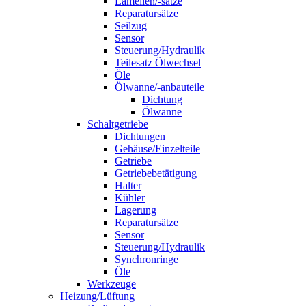
Lamellen/-sätze
Reparatursätze
Seilzug
Sensor
Steuerung/Hydraulik
Teilesatz Ölwechsel
Öle
Ölwanne/-anbauteile
Dichtung
Ölwanne
Schaltgetriebe
Dichtungen
Gehäuse/Einzelteile
Getriebe
Getriebebetätigung
Halter
Kühler
Lagerung
Reparatursätze
Sensor
Steuerung/Hydraulik
Synchronringe
Öle
Werkzeuge
Heizung/Lüftung