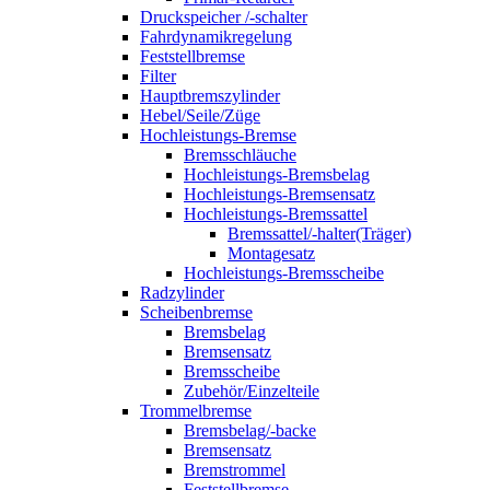
Druckspeicher /-schalter
Fahrdynamikregelung
Feststellbremse
Filter
Hauptbremszylinder
Hebel/Seile/Züge
Hochleistungs-Bremse
Bremsschläuche
Hochleistungs-Bremsbelag
Hochleistungs-Bremsensatz
Hochleistungs-Bremssattel
Bremssattel/-halter(Träger)
Montagesatz
Hochleistungs-Bremsscheibe
Radzylinder
Scheibenbremse
Bremsbelag
Bremsensatz
Bremsscheibe
Zubehör/Einzelteile
Trommelbremse
Bremsbelag/-backe
Bremsensatz
Bremstrommel
Feststellbremse