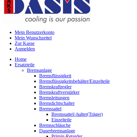
Mein Benutzerkonto
Mein Wunschzettel
Zur Kasse
Anmelden
Home
Ersatzteile
Bremsanlage
Bremsflüssigkeit
Bremsflüssigkeitsbehälter/Einzelteile
Bremskraftregler
Bremskraftverstärker
Bremsleitungen
Bremslichtschalter
Bremssattel
Bremssattel/-halter(Träger)
Einzelteile
Bremsschläuche
Dauerbremsanlage
Primär-Retarder