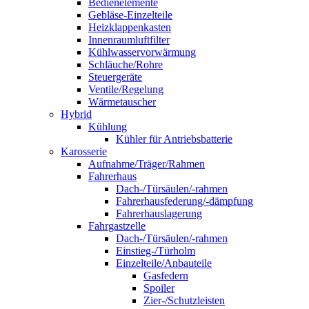
Bedienelemente
Gebläse-Einzelteile
Heizklappenkasten
Innenraumluftfilter
Kühlwasservorwärmung
Schläuche/Rohre
Steuergeräte
Ventile/Regelung
Wärmetauscher
Hybrid
Kühlung
Kühler für Antriebsbatterie
Karosserie
Aufnahme/Träger/Rahmen
Fahrerhaus
Dach-/Türsäulen/-rahmen
Fahrerhausfederung/-dämpfung
Fahrerhauslagerung
Fahrgastzelle
Dach-/Türsäulen/-rahmen
Einstieg-/Türholm
Einzelteile/Anbauteile
Gasfedern
Spoiler
Zier-/Schutzleisten