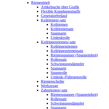
Riementrieb
Artikelsuche über Grafik
Flexible Kupplungsmuffe
Generatorfreilauf
Keilriemen/-satz
Keilriemen
Keilriemensatz
Spannarm
Umlenkrolle
Keilrippenriemen/-satz
Keilrippenriemen
Keilrippenriemensatz
Riemenspanner (Spanneinheit)
Rollensatz
Schwingungsdämpfer
Spannarm
Spannrolle
Umlenk-/Führungsrolle
Riemenscheibe
Werkzeuge
Zahnriemen/-satz
Riemenspanner (Spanneinheit)
Rollensatz
Schwingungsdämpfer
Spannarm