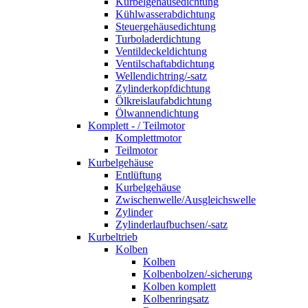
Kurbelgehäusedichtung
Kühlwasserabdichtung
Steuergehäusedichtung
Turboladerdichtung
Ventildeckeldichtung
Ventilschaftabdichtung
Wellendichtring/-satz
Zylinderkopfdichtung
Ölkreislaufabdichtung
Ölwannendichtung
Komplett - / Teilmotor
Komplettmotor
Teilmotor
Kurbelgehäuse
Entlüftung
Kurbelgehäuse
Zwischenwelle/Ausgleichswelle
Zylinder
Zylinderlaufbuchsen/-satz
Kurbeltrieb
Kolben
Kolben
Kolbenbolzen/-sicherung
Kolben komplett
Kolbenringsatz