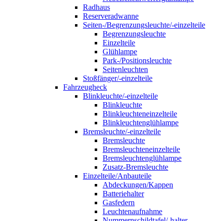
Radhaus
Reserveradwanne
Seiten-/Begrenzungsleuchte/-einzelteile
Begrenzungsleuchte
Einzelteile
Glühlampe
Park-/Positionsleuchte
Seitenleuchten
Stoßfänger/-einzelteile
Fahrzeugheck
Blinkleuchte/-einzelteile
Blinkleuchte
Blinkleuchteneinzelteile
Blinkleuchtenglühlampe
Bremsleuchte/-einzelteile
Bremsleuchte
Bremsleuchteneinzelteile
Bremsleuchtenglühlampe
Zusatz-Bremsleuchte
Einzelteile/Anbauteile
Abdeckungen/Kappen
Batteriehalter
Gasfedern
Leuchtenaufnahme
Nummernschildtafel/-halter