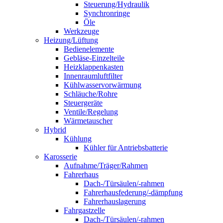
Steuerung/Hydraulik
Synchronringe
Öle
Werkzeuge
Heizung/Lüftung
Bedienelemente
Gebläse-Einzelteile
Heizklappenkasten
Innenraumluftfilter
Kühlwasservorwärmung
Schläuche/Rohre
Steuergeräte
Ventile/Regelung
Wärmetauscher
Hybrid
Kühlung
Kühler für Antriebsbatterie
Karosserie
Aufnahme/Träger/Rahmen
Fahrerhaus
Dach-/Türsäulen/-rahmen
Fahrerhausfederung/-dämpfung
Fahrerhauslagerung
Fahrgastzelle
Dach-/Türsäulen/-rahmen