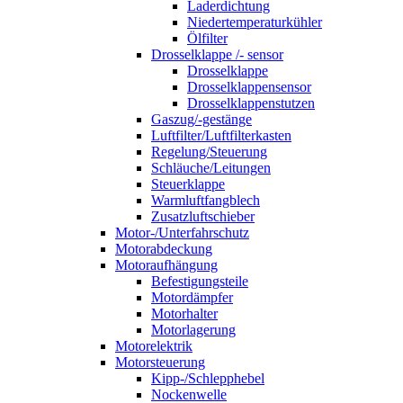
Laderdichtung
Niedertemperaturkühler
Ölfilter
Drosselklappe /- sensor
Drosselklappe
Drosselklappensensor
Drosselklappenstutzen
Gaszug/-gestänge
Luftfilter/Luftfilterkasten
Regelung/Steuerung
Schläuche/Leitungen
Steuerklappe
Warmluftfangblech
Zusatzluftschieber
Motor-/Unterfahrschutz
Motorabdeckung
Motoraufhängung
Befestigungsteile
Motordämpfer
Motorhalter
Motorlagerung
Motorelektrik
Motorsteuerung
Kipp-/Schlepphebel
Nockenwelle