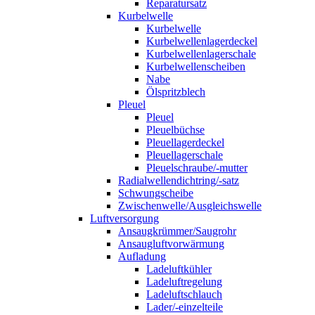
Reparatursatz
Kurbelwelle
Kurbelwelle
Kurbelwellenlagerdeckel
Kurbelwellenlagerschale
Kurbelwellenscheiben
Nabe
Ölspritzblech
Pleuel
Pleuel
Pleuelbüchse
Pleuellagerdeckel
Pleuellagerschale
Pleuelschraube/-mutter
Radialwellendichtring/-satz
Schwungscheibe
Zwischenwelle/Ausgleichswelle
Luftversorgung
Ansaugkrümmer/Saugrohr
Ansaugluftvorwärmung
Aufladung
Ladeluftkühler
Ladeluftregelung
Ladeluftschlauch
Lader/-einzelteile