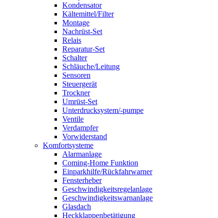
Kondensator
Kältemittel/Filter
Montage
Nachrüst-Set
Relais
Reparatur-Set
Schalter
Schläuche/Leitung
Sensoren
Steuergerät
Trockner
Umrüst-Set
Unterdrucksystem/-pumpe
Ventile
Verdampfer
Vorwiderstand
Komfortsysteme
Alarmanlage
Coming-Home Funktion
Einparkhilfe/Rückfahrwarner
Fensterheber
Geschwindigkeitsregelanlage
Geschwindigkeitswarnanlage
Glasdach
Heckklappenbetätigung