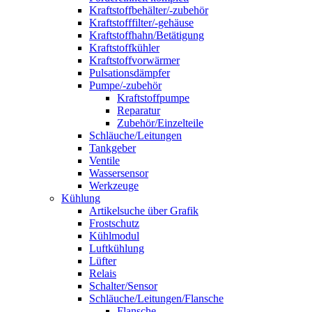
Kraftstoffbehälter/-zubehör
Kraftstofffilter/-gehäuse
Kraftstoffhahn/Betätigung
Kraftstoffkühler
Kraftstoffvorwärmer
Pulsationsdämpfer
Pumpe/-zubehör
Kraftstoffpumpe
Reparatur
Zubehör/Einzelteile
Schläuche/Leitungen
Tankgeber
Ventile
Wassersensor
Werkzeuge
Kühlung
Artikelsuche über Grafik
Frostschutz
Kühlmodul
Luftkühlung
Lüfter
Relais
Schalter/Sensor
Schläuche/Leitungen/Flansche
Flansche