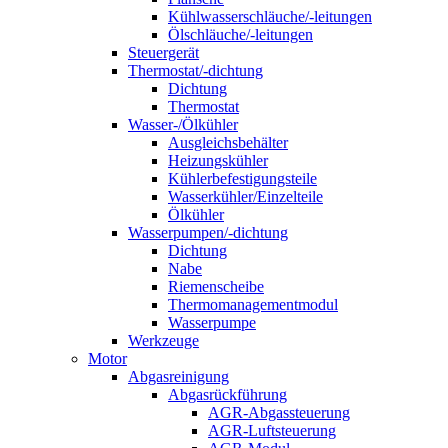
Kühlwasserschläuche/-leitungen
Ölschläuche/-leitungen
Steuergerät
Thermostat/-dichtung
Dichtung
Thermostat
Wasser-/Ölkühler
Ausgleichsbehälter
Heizungskühler
Kühlerbefestigungsteile
Wasserkühler/Einzelteile
Ölkühler
Wasserpumpen/-dichtung
Dichtung
Nabe
Riemenscheibe
Thermomanagementmodul
Wasserpumpe
Werkzeuge
Motor
Abgasreinigung
Abgasrückführung
AGR-Abgassteuerung
AGR-Luftsteuerung