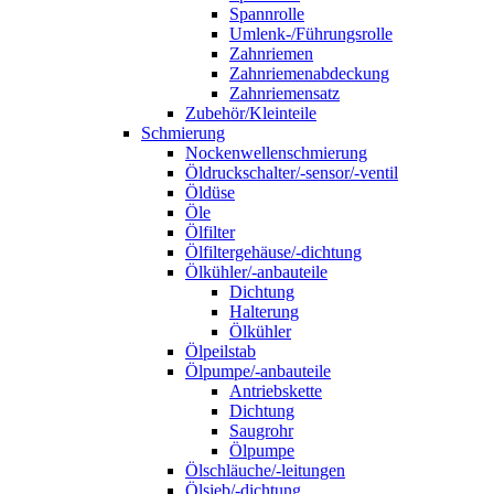
Spannrolle
Umlenk-/Führungsrolle
Zahnriemen
Zahnriemenabdeckung
Zahnriemensatz
Zubehör/Kleinteile
Schmierung
Nockenwellenschmierung
Öldruckschalter/-sensor/-ventil
Öldüse
Öle
Ölfilter
Ölfiltergehäuse/-dichtung
Ölkühler/-anbauteile
Dichtung
Halterung
Ölkühler
Ölpeilstab
Ölpumpe/-anbauteile
Antriebskette
Dichtung
Saugrohr
Ölpumpe
Ölschläuche/-leitungen
Ölsieb/-dichtung