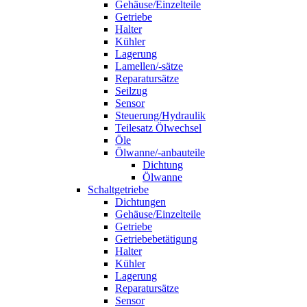
Gehäuse/Einzelteile
Getriebe
Halter
Kühler
Lagerung
Lamellen/-sätze
Reparatursätze
Seilzug
Sensor
Steuerung/Hydraulik
Teilesatz Ölwechsel
Öle
Ölwanne/-anbauteile
Dichtung
Ölwanne
Schaltgetriebe
Dichtungen
Gehäuse/Einzelteile
Getriebe
Getriebebetätigung
Halter
Kühler
Lagerung
Reparatursätze
Sensor