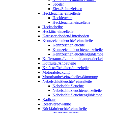
Spoiler
Zier-/Schutzleisten
Heckleuchte/-einzelteile
Heckleuchte
Heckleuchteneinzelteile
Heckscheibe
Hecktür/-einzelteile
Karosserieboden/Unterboden
Kennzeichenleuchte/-einzelteile
Kennzeichenleuchte
Kennzeichenleuchteneinzelteile
Kennzeichenleuchtenglühlampe
Kofferraum-/Laderaumklappe/-deckel
Kotflügel/Anbauteile
Kraftstoffbehälter-/einzelteile
Motorabdeckung
Motorhaube/-einzelteile/-dämmung
Nebelschlußleuchte/-einzelteile
Nebelschlußleuchte
Nebelschlußleuchteneinzelteile
Nebelschlußleuchtenglühlampe
Radhaus
Reserveradwanne
Rückfahrleuchte/-einzelteile