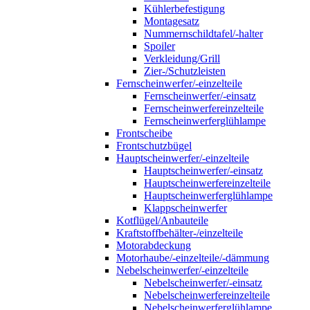
Kühlerbefestigung
Montagesatz
Nummernschildtafel/-halter
Spoiler
Verkleidung/Grill
Zier-/Schutzleisten
Fernscheinwerfer/-einzelteile
Fernscheinwerfer/-einsatz
Fernscheinwerfereinzelteile
Fernscheinwerferglühlampe
Frontscheibe
Frontschutzbügel
Hauptscheinwerfer/-einzelteile
Hauptscheinwerfer/-einsatz
Hauptscheinwerfereinzelteile
Hauptscheinwerferglühlampe
Klappscheinwerfer
Kotflügel/Anbauteile
Kraftstoffbehälter-/einzelteile
Motorabdeckung
Motorhaube/-einzelteile/-dämmung
Nebelscheinwerfer/-einzelteile
Nebelscheinwerfer/-einsatz
Nebelscheinwerfereinzelteile
Nebelscheinwerferglühlampe