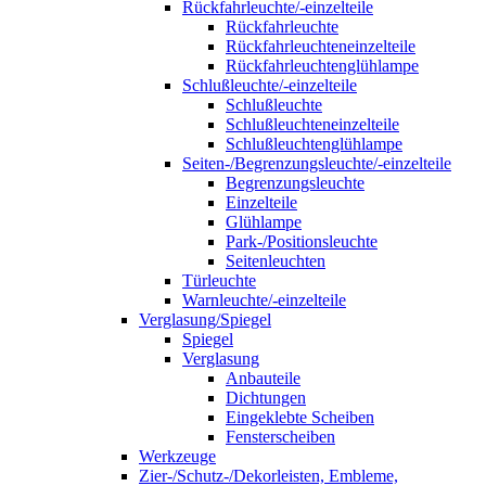
Rückfahrleuchte/-einzelteile
Rückfahrleuchte
Rückfahrleuchteneinzelteile
Rückfahrleuchtenglühlampe
Schlußleuchte/-einzelteile
Schlußleuchte
Schlußleuchteneinzelteile
Schlußleuchtenglühlampe
Seiten-/Begrenzungsleuchte/-einzelteile
Begrenzungsleuchte
Einzelteile
Glühlampe
Park-/Positionsleuchte
Seitenleuchten
Türleuchte
Warnleuchte/-einzelteile
Verglasung/Spiegel
Spiegel
Verglasung
Anbauteile
Dichtungen
Eingeklebte Scheiben
Fensterscheiben
Werkzeuge
Zier-/Schutz-/Dekorleisten, Embleme,