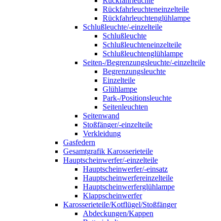
Rückfahrleuchte
Rückfahrleuchteneinzelteile
Rückfahrleuchtenglühlampe
Schlußleuchte/-einzelteile
Schlußleuchte
Schlußleuchteneinzelteile
Schlußleuchtenglühlampe
Seiten-/Begrenzungsleuchte/-einzelteile
Begrenzungsleuchte
Einzelteile
Glühlampe
Park-/Positionsleuchte
Seitenleuchten
Seitenwand
Stoßfänger/-einzelteile
Verkleidung
Gasfedern
Gesamtgrafik Karosserieteile
Hauptscheinwerfer/-einzelteile
Hauptscheinwerfer/-einsatz
Hauptscheinwerfereinzelteile
Hauptscheinwerferglühlampe
Klappscheinwerfer
Karosserieteile/Kotflügel/Stoßfänger
Abdeckungen/Kappen