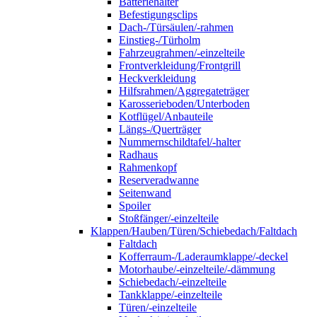
Batteriehalter
Befestigungsclips
Dach-/Türsäulen/-rahmen
Einstieg-/Türholm
Fahrzeugrahmen/-einzelteile
Frontverkleidung/Frontgrill
Heckverkleidung
Hilfsrahmen/Aggregateträger
Karosserieboden/Unterboden
Kotflügel/Anbauteile
Längs-/Querträger
Nummernschildtafel/-halter
Radhaus
Rahmenkopf
Reserveradwanne
Seitenwand
Spoiler
Stoßfänger/-einzelteile
Klappen/Hauben/Türen/Schiebedach/Faltdach
Faltdach
Kofferraum-/Laderaumklappe/-deckel
Motorhaube/-einzelteile/-dämmung
Schiebedach/-einzelteile
Tankklappe/-einzelteile
Türen/-einzelteile