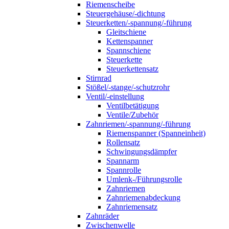
Riemenscheibe
Steuergehäuse/-dichtung
Steuerketten/-spannung/-führung
Gleitschiene
Kettenspanner
Spannschiene
Steuerkette
Steuerkettensatz
Stirnrad
Stößel/-stange/-schutzrohr
Ventil/-einstellung
Ventilbetätigung
Ventile/Zubehör
Zahnriemen/-spannung/-führung
Riemenspanner (Spanneinheit)
Rollensatz
Schwingungsdämpfer
Spannarm
Spannrolle
Umlenk-/Führungsrolle
Zahnriemen
Zahnriemenabdeckung
Zahnriemensatz
Zahnräder
Zwischenwelle