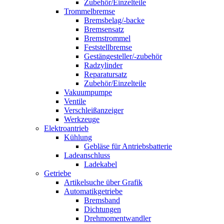
Zubehör/Einzelteile
Trommelbremse
Bremsbelag/-backe
Bremsensatz
Bremstrommel
Feststellbremse
Gestängesteller/-zubehör
Radzylinder
Reparatursatz
Zubehör/Einzelteile
Vakuumpumpe
Ventile
Verschleißanzeiger
Werkzeuge
Elektroantrieb
Kühlung
Gebläse für Antriebsbatterie
Ladeanschluss
Ladekabel
Getriebe
Artikelsuche über Grafik
Automatikgetriebe
Bremsband
Dichtungen
Drehmomentwandler