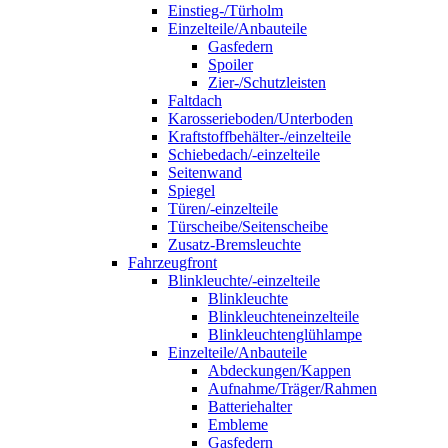
Einstieg-/Türholm
Einzelteile/Anbauteile
Gasfedern
Spoiler
Zier-/Schutzleisten
Faltdach
Karosserieboden/Unterboden
Kraftstoffbehälter-/einzelteile
Schiebedach/-einzelteile
Seitenwand
Spiegel
Türen/-einzelteile
Türscheibe/Seitenscheibe
Zusatz-Bremsleuchte
Fahrzeugfront
Blinkleuchte/-einzelteile
Blinkleuchte
Blinkleuchteneinzelteile
Blinkleuchtenglühlampe
Einzelteile/Anbauteile
Abdeckungen/Kappen
Aufnahme/Träger/Rahmen
Batteriehalter
Embleme
Gasfedern