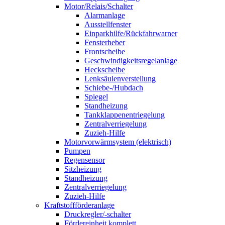
Motor/Relais/Schalter
Alarmanlage
Ausstellfenster
Einparkhilfe/Rückfahrwarner
Fensterheber
Frontscheibe
Geschwindigkeitsregelanlage
Heckscheibe
Lenksäulenverstellung
Schiebe-/Hubdach
Spiegel
Standheizung
Tankklappenentriegelung
Zentralverriegelung
Zuzieh-Hilfe
Motorvorwärmsystem (elektrisch)
Pumpen
Regensensor
Sitzheizung
Standheizung
Zentralverriegelung
Zuzieh-Hilfe
Kraftstoffförderanlage
Druckregler/-schalter
Fördereinheit komplett