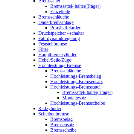
Bremssattel
Bremssattel/-halter(Träger)
Einzelteile
Bremsschläuche
Dauerbremsanlage
Primär-Retarder
Druckspeicher /-schalter
Fahrdynamikregelung
Feststellbremse
Filter
Hauptbremszylinder
Hebel/Seile/Züge
Hochleistungs-Bremse
Bremsschläuche
Hochleistungs-Bremsbelag
Hochleistungs-Bremsensatz
Hochleistungs-Bremssattel
Bremssattel/-halter(Träger)
Montagesatz
Hochleistungs-Bremsscheibe
Radzylinder
Scheibenbremse
Bremsbelag
Bremsensatz
Bremsscheibe