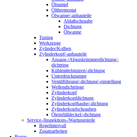
Ölsumpf
Ölthermostat
Ölwanne/-anbauteile
Ablaßschraube
Dichtung
Ölwanne
Tuning
Werkzeuge
Zylinder/Kolben
Zylinderkopf/-anbauteile
Ansaug-/Abgaskrümmerdichtung/-
dichtring
Kühlmittelstutzen/-dichtung
Unterdruckpumpe
Ventilführung/-dichtung/-einstellung
Wellendichtringe
Zylinderkopf
Zylinderkopfdichtung
Zylinderkopfhaube/-dichtung
Zylinderkopfschrauben
Öleinfülldeckel/-dichtung
Service-/Inspektions-/Wartungsteile
Regelintervall
Zusatzarbeiten
Busse