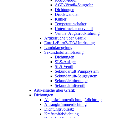
AGR-Modul
AGR-Ventil/-Saugrohr
Dichtungen
Druckwandler
Kühler
Temperaturschalter
Unterdrucksteuerventil
Ventile, Abgasrückführung
Artikelsuche über Grafik
Euro1-/Euro2-/D3-Umrüstung
Lambdaregelung
Sekundärlufteinblasung
Dichtungen
SLS-Anlage
SLS-Ventil
Sekundärluft-Pumpsystem
Sekundärluft-Saugsystem
Sekundärluftpumpe
Sekundärluftventil
Artikelsuche über Grafik
Dichtungen
Abgaskrümmerdichtung/-dichtring
Ansaugkrümmerdichtung
Dichtungsvollsatz
Kraftstoffabdichtung