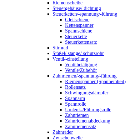
Riemenscheibe
Steuergehäuse/-dichtung
Steuerketten/-spannung/-führung
Gleitschiene
Kettenspanner
Spannschiene
Steuerkette
Steuerkettensatz
Stirnrad
Stößel/-stange/-schutzrohr
Ventil/-einstellung
Ventilbetätigung
Ventile/Zubehör
Zahnriemen/-spannung/-führung
Riemenspanner (Spanneinheit)
Rollensatz
Schwingungsdämpfer
Spannarm
Spannrolle
Umlenk-/Führungsrolle
Zahnriemen
Zahnriemenabdeckung
Zahnriemensatz
Zahnräder
Zwischenwelle