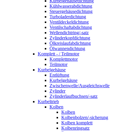
Kurbelgehäusedichtung
Kühlwasserabdichtung
Steuergehäusedichtung
Turboladerdichtung
Ventildeckeldichtung
Ventilschaftabdichtung
Wellendichtring/-satz
Zylinderkopfdichtung
Ölkreislaufabdichtung
Ölwannendichtung
Komplett - / Teilmotor
Komplettmotor
Teilmotor
Kurbelgehäuse
Entlüftung
Kurbelgehäuse
Zwischenwelle/Ausgleichswelle
Zylinder
Zylinderlaufbuchsen/-satz
Kurbeltrieb
Kolben
Kolben
Kolbenbolzen/-sicherung
Kolben komplett
Kolbenringsatz