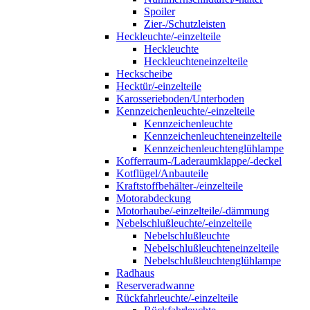
Spoiler
Zier-/Schutzleisten
Heckleuchte/-einzelteile
Heckleuchte
Heckleuchteneinzelteile
Heckscheibe
Hecktür/-einzelteile
Karosserieboden/Unterboden
Kennzeichenleuchte/-einzelteile
Kennzeichenleuchte
Kennzeichenleuchteneinzelteile
Kennzeichenleuchtenglühlampe
Kofferraum-/Laderaumklappe/-deckel
Kotflügel/Anbauteile
Kraftstoffbehälter-/einzelteile
Motorabdeckung
Motorhaube/-einzelteile/-dämmung
Nebelschlußleuchte/-einzelteile
Nebelschlußleuchte
Nebelschlußleuchteneinzelteile
Nebelschlußleuchtenglühlampe
Radhaus
Reserveradwanne
Rückfahrleuchte/-einzelteile