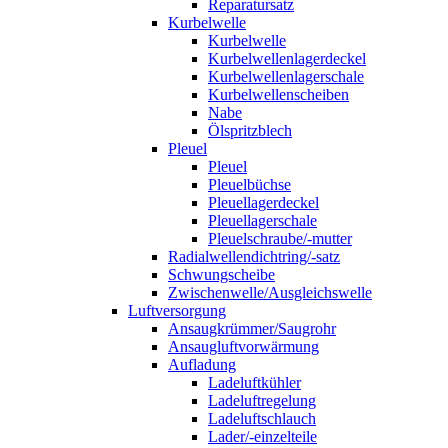
Reparatursatz
Kurbelwelle
Kurbelwelle
Kurbelwellenlagerdeckel
Kurbelwellenlagerschale
Kurbelwellenscheiben
Nabe
Ölspritzblech
Pleuel
Pleuel
Pleuelbüchse
Pleuellagerdeckel
Pleuellagerschale
Pleuelschraube/-mutter
Radialwellendichtring/-satz
Schwungscheibe
Zwischenwelle/Ausgleichswelle
Luftversorgung
Ansaugkrümmer/Saugrohr
Ansaugluftvorwärmung
Aufladung
Ladeluftkühler
Ladeluftregelung
Ladeluftschlauch
Lader/-einzelteile