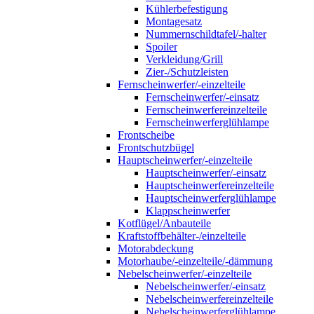
Kühlerbefestigung
Montagesatz
Nummernschildtafel/-halter
Spoiler
Verkleidung/Grill
Zier-/Schutzleisten
Fernscheinwerfer/-einzelteile
Fernscheinwerfer/-einsatz
Fernscheinwerfereinzelteile
Fernscheinwerferglühlampe
Frontscheibe
Frontschutzbügel
Hauptscheinwerfer/-einzelteile
Hauptscheinwerfer/-einsatz
Hauptscheinwerfereinzelteile
Hauptscheinwerferglühlampe
Klappscheinwerfer
Kotflügel/Anbauteile
Kraftstoffbehälter-/einzelteile
Motorabdeckung
Motorhaube/-einzelteile/-dämmung
Nebelscheinwerfer/-einzelteile
Nebelscheinwerfer/-einsatz
Nebelscheinwerfereinzelteile
Nebelscheinwerferglühlampe