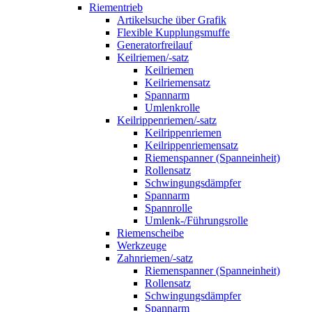
Riementrieb
Artikelsuche über Grafik
Flexible Kupplungsmuffe
Generatorfreilauf
Keilriemen/-satz
Keilriemen
Keilriemensatz
Spannarm
Umlenkrolle
Keilrippenriemen/-satz
Keilrippenriemen
Keilrippenriemensatz
Riemenspanner (Spanneinheit)
Rollensatz
Schwingungsdämpfer
Spannarm
Spannrolle
Umlenk-/Führungsrolle
Riemenscheibe
Werkzeuge
Zahnriemen/-satz
Riemenspanner (Spanneinheit)
Rollensatz
Schwingungsdämpfer
Spannarm