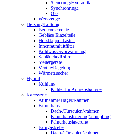
Steuerung/Hydraulik
Synchronringe
Öle
Werkzeuge
Heizung/Lüftung
Bedienelemente
Gebläse-Einzelteile
Heizklappenkasten
Innenraumluftfilter
Kühlwasservorwärmung
Schläuche/Rohre
Steuergeräte
Ventile/Regelung
Wärmetauscher
Hybrid
Kühlung
Kühler für Antriebsbatterie
Karosserie
Aufnahme/Träger/Rahmen
Fahrerhaus
Dach-/Türsäulen/-rahmen
Fahrerhausfederung/-dämpfung
Fahrerhauslagerung
Fahrgastzelle
Dach-/Türsäulen/-rahmen