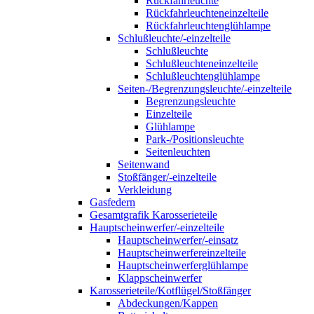
Rückfahrleuchte
Rückfahrleuchteneinzelteile
Rückfahrleuchtenglühlampe
Schlußleuchte/-einzelteile
Schlußleuchte
Schlußleuchteneinzelteile
Schlußleuchtenglühlampe
Seiten-/Begrenzungsleuchte/-einzelteile
Begrenzungsleuchte
Einzelteile
Glühlampe
Park-/Positionsleuchte
Seitenleuchten
Seitenwand
Stoßfänger/-einzelteile
Verkleidung
Gasfedern
Gesamtgrafik Karosserieteile
Hauptscheinwerfer/-einzelteile
Hauptscheinwerfer/-einsatz
Hauptscheinwerfereinzelteile
Hauptscheinwerferglühlampe
Klappscheinwerfer
Karosserieteile/Kotflügel/Stoßfänger
Abdeckungen/Kappen