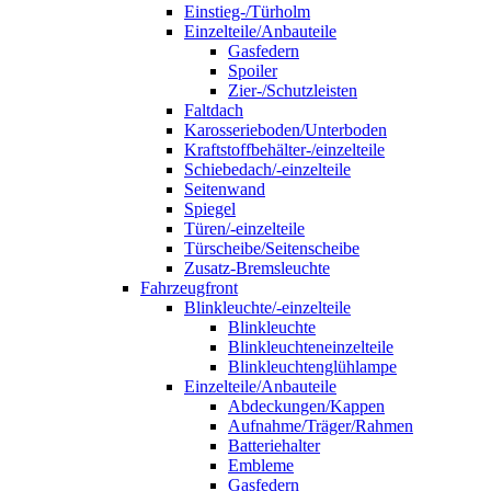
Einstieg-/Türholm
Einzelteile/Anbauteile
Gasfedern
Spoiler
Zier-/Schutzleisten
Faltdach
Karosserieboden/Unterboden
Kraftstoffbehälter-/einzelteile
Schiebedach/-einzelteile
Seitenwand
Spiegel
Türen/-einzelteile
Türscheibe/Seitenscheibe
Zusatz-Bremsleuchte
Fahrzeugfront
Blinkleuchte/-einzelteile
Blinkleuchte
Blinkleuchteneinzelteile
Blinkleuchtenglühlampe
Einzelteile/Anbauteile
Abdeckungen/Kappen
Aufnahme/Träger/Rahmen
Batteriehalter
Embleme
Gasfedern