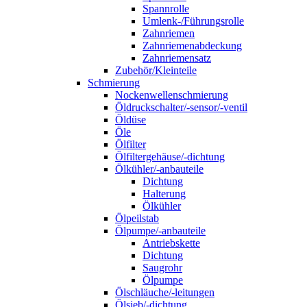
Spannrolle
Umlenk-/Führungsrolle
Zahnriemen
Zahnriemenabdeckung
Zahnriemensatz
Zubehör/Kleinteile
Schmierung
Nockenwellenschmierung
Öldruckschalter/-sensor/-ventil
Öldüse
Öle
Ölfilter
Ölfiltergehäuse/-dichtung
Ölkühler/-anbauteile
Dichtung
Halterung
Ölkühler
Ölpeilstab
Ölpumpe/-anbauteile
Antriebskette
Dichtung
Saugrohr
Ölpumpe
Ölschläuche/-leitungen
Ölsieb/-dichtung