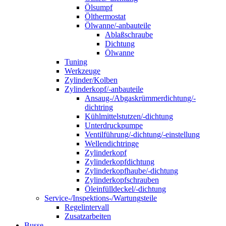
Ölsumpf
Ölthermostat
Ölwanne/-anbauteile
Ablaßschraube
Dichtung
Ölwanne
Tuning
Werkzeuge
Zylinder/Kolben
Zylinderkopf/-anbauteile
Ansaug-/Abgaskrümmerdichtung/-
dichtring
Kühlmittelstutzen/-dichtung
Unterdruckpumpe
Ventilführung/-dichtung/-einstellung
Wellendichtringe
Zylinderkopf
Zylinderkopfdichtung
Zylinderkopfhaube/-dichtung
Zylinderkopfschrauben
Öleinfülldeckel/-dichtung
Service-/Inspektions-/Wartungsteile
Regelintervall
Zusatzarbeiten
Busse