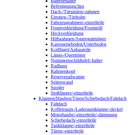
Batteriehalter
Befestigungsclips
Dach-/Türsäulen/-rahmen
Einstieg-/Türholm
Fahrzeugrahmen/-einzelteile
Frontverkleidung/Frontgrill
Heckverkleidung
Hilfsrahmen/Aggregateträger
Karosserieboden/Unterboden
Kotflügel/Anbauteile
Längs-/Querträger
Nummernschildtafel/-halter
Radhaus
Rahmenkopf
Reserveradwanne
Seitenwand
Spoiler
Stoßfänger/-einzelteile
Klappen/Hauben/Türen/Schiebedach/Faltdach
Faltdach
Kofferraum-/Laderaumklappe/-deckel
Motorhaube/-einzelteile/-dämmung
Schiebedach/-einzelteile
Tankklappe/-einzelteile
Türen/-einzelteile