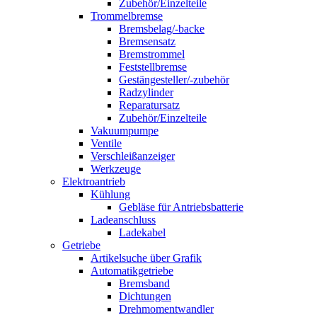
Zubehör/Einzelteile
Trommelbremse
Bremsbelag/-backe
Bremsensatz
Bremstrommel
Feststellbremse
Gestängesteller/-zubehör
Radzylinder
Reparatursatz
Zubehör/Einzelteile
Vakuumpumpe
Ventile
Verschleißanzeiger
Werkzeuge
Elektroantrieb
Kühlung
Gebläse für Antriebsbatterie
Ladeanschluss
Ladekabel
Getriebe
Artikelsuche über Grafik
Automatikgetriebe
Bremsband
Dichtungen
Drehmomentwandler