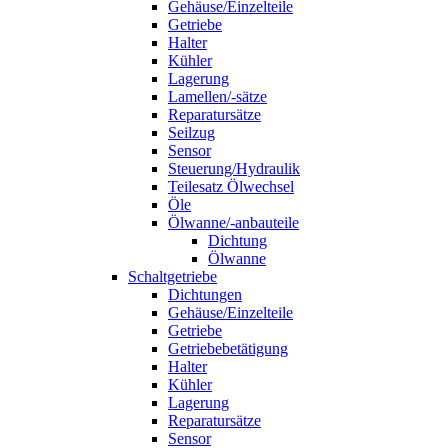
Gehäuse/Einzelteile
Getriebe
Halter
Kühler
Lagerung
Lamellen/-sätze
Reparatursätze
Seilzug
Sensor
Steuerung/Hydraulik
Teilesatz Ölwechsel
Öle
Ölwanne/-anbauteile
Dichtung
Ölwanne
Schaltgetriebe
Dichtungen
Gehäuse/Einzelteile
Getriebe
Getriebebetätigung
Halter
Kühler
Lagerung
Reparatursätze
Sensor