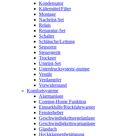
Kondensator
Kältemittel/Filter
Montage
Nachrüst-Set
Relais
Reparatur-Set
Schalter
Schläuche/Leitung
Sensoren
Steuergerät
Trockner
Umrüst-Set
Unterdrucksystem/-pumpe
Ventile
Verdampfer
Vorwiderstand
Komfortsysteme
Alarmanlage
Coming-Home Funktion
Einparkhilfe/Rückfahrwarner
Fensterheber
Geschwindigkeitsregelanlage
Geschwindigkeitswarnanlage
Glasdach
Heckklappenbetätigung