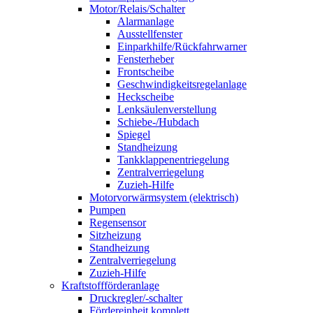
Motor/Relais/Schalter
Alarmanlage
Ausstellfenster
Einparkhilfe/Rückfahrwarner
Fensterheber
Frontscheibe
Geschwindigkeitsregelanlage
Heckscheibe
Lenksäulenverstellung
Schiebe-/Hubdach
Spiegel
Standheizung
Tankklappenentriegelung
Zentralverriegelung
Zuzieh-Hilfe
Motorvorwärmsystem (elektrisch)
Pumpen
Regensensor
Sitzheizung
Standheizung
Zentralverriegelung
Zuzieh-Hilfe
Kraftstoffförderanlage
Druckregler/-schalter
Fördereinheit komplett