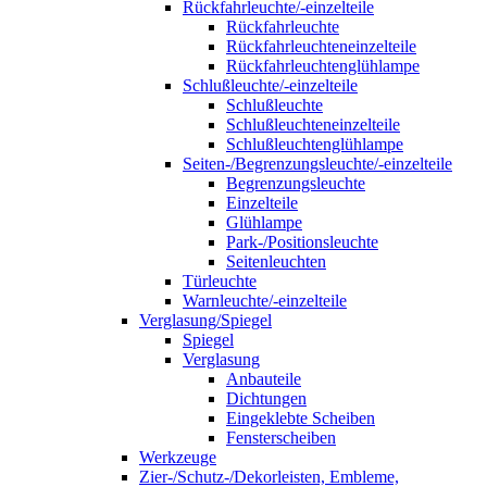
Rückfahrleuchte/-einzelteile
Rückfahrleuchte
Rückfahrleuchteneinzelteile
Rückfahrleuchtenglühlampe
Schlußleuchte/-einzelteile
Schlußleuchte
Schlußleuchteneinzelteile
Schlußleuchtenglühlampe
Seiten-/Begrenzungsleuchte/-einzelteile
Begrenzungsleuchte
Einzelteile
Glühlampe
Park-/Positionsleuchte
Seitenleuchten
Türleuchte
Warnleuchte/-einzelteile
Verglasung/Spiegel
Spiegel
Verglasung
Anbauteile
Dichtungen
Eingeklebte Scheiben
Fensterscheiben
Werkzeuge
Zier-/Schutz-/Dekorleisten, Embleme,