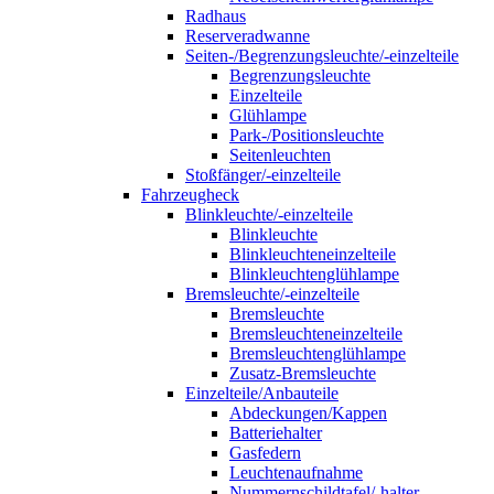
Radhaus
Reserveradwanne
Seiten-/Begrenzungsleuchte/-einzelteile
Begrenzungsleuchte
Einzelteile
Glühlampe
Park-/Positionsleuchte
Seitenleuchten
Stoßfänger/-einzelteile
Fahrzeugheck
Blinkleuchte/-einzelteile
Blinkleuchte
Blinkleuchteneinzelteile
Blinkleuchtenglühlampe
Bremsleuchte/-einzelteile
Bremsleuchte
Bremsleuchteneinzelteile
Bremsleuchtenglühlampe
Zusatz-Bremsleuchte
Einzelteile/Anbauteile
Abdeckungen/Kappen
Batteriehalter
Gasfedern
Leuchtenaufnahme
Nummernschildtafel/-halter