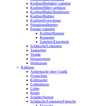
Kraftstoffbehälter/-zubehör
Kraftstofffilter/-gehäuse
Kraftstoffhahn/Betätigung
Kraftstoffkühler
Kraftstoffvorwärmer
Pulsationsdämpfer
Pumpe/-zubehör
Kraftstoffpumpe
Reparatur
Zubehör/Einzelteile
Schläuche/Leitungen
Tankgeber
Ventile
Wassersensor
Werkzeuge
Kühlung
Artikelsuche über Grafik
Frostschutz
Kühlmodul
Luftkühlung
Lüfter
Relais
Schalter/Sensor
Schläuche/Leitungen/Flansche
Flansche