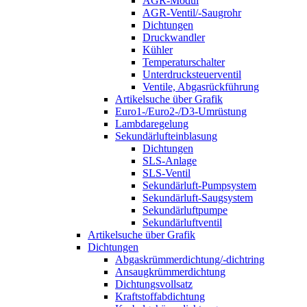
AGR-Modul
AGR-Ventil/-Saugrohr
Dichtungen
Druckwandler
Kühler
Temperaturschalter
Unterdrucksteuerventil
Ventile, Abgasrückführung
Artikelsuche über Grafik
Euro1-/Euro2-/D3-Umrüstung
Lambdaregelung
Sekundärlufteinblasung
Dichtungen
SLS-Anlage
SLS-Ventil
Sekundärluft-Pumpsystem
Sekundärluft-Saugsystem
Sekundärluftpumpe
Sekundärluftventil
Artikelsuche über Grafik
Dichtungen
Abgaskrümmerdichtung/-dichtring
Ansaugkrümmerdichtung
Dichtungsvollsatz
Kraftstoffabdichtung