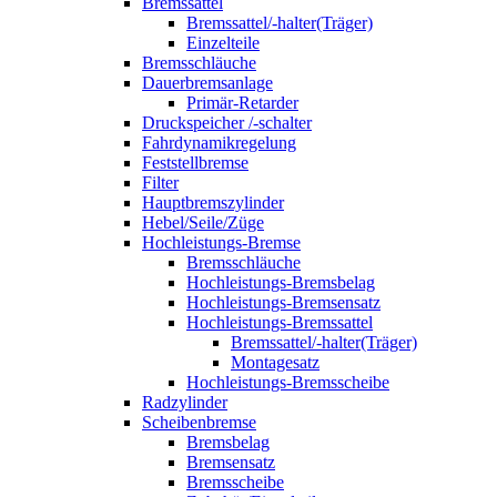
Bremssattel
Bremssattel/-halter(Träger)
Einzelteile
Bremsschläuche
Dauerbremsanlage
Primär-Retarder
Druckspeicher /-schalter
Fahrdynamikregelung
Feststellbremse
Filter
Hauptbremszylinder
Hebel/Seile/Züge
Hochleistungs-Bremse
Bremsschläuche
Hochleistungs-Bremsbelag
Hochleistungs-Bremsensatz
Hochleistungs-Bremssattel
Bremssattel/-halter(Träger)
Montagesatz
Hochleistungs-Bremsscheibe
Radzylinder
Scheibenbremse
Bremsbelag
Bremsensatz
Bremsscheibe