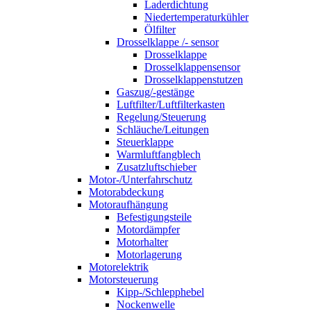
Laderdichtung
Niedertemperaturkühler
Ölfilter
Drosselklappe /- sensor
Drosselklappe
Drosselklappensensor
Drosselklappenstutzen
Gaszug/-gestänge
Luftfilter/Luftfilterkasten
Regelung/Steuerung
Schläuche/Leitungen
Steuerklappe
Warmluftfangblech
Zusatzluftschieber
Motor-/Unterfahrschutz
Motorabdeckung
Motoraufhängung
Befestigungsteile
Motordämpfer
Motorhalter
Motorlagerung
Motorelektrik
Motorsteuerung
Kipp-/Schlepphebel
Nockenwelle