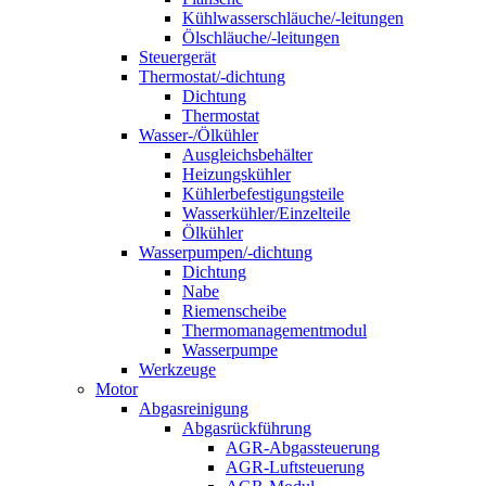
Kühlwasserschläuche/-leitungen
Ölschläuche/-leitungen
Steuergerät
Thermostat/-dichtung
Dichtung
Thermostat
Wasser-/Ölkühler
Ausgleichsbehälter
Heizungskühler
Kühlerbefestigungsteile
Wasserkühler/Einzelteile
Ölkühler
Wasserpumpen/-dichtung
Dichtung
Nabe
Riemenscheibe
Thermomanagementmodul
Wasserpumpe
Werkzeuge
Motor
Abgasreinigung
Abgasrückführung
AGR-Abgassteuerung
AGR-Luftsteuerung