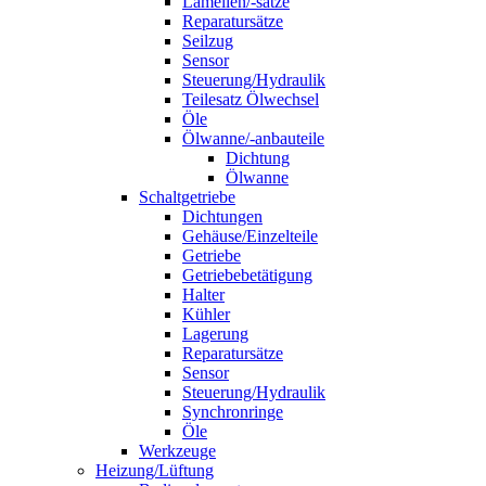
Lamellen/-sätze
Reparatursätze
Seilzug
Sensor
Steuerung/Hydraulik
Teilesatz Ölwechsel
Öle
Ölwanne/-anbauteile
Dichtung
Ölwanne
Schaltgetriebe
Dichtungen
Gehäuse/Einzelteile
Getriebe
Getriebebetätigung
Halter
Kühler
Lagerung
Reparatursätze
Sensor
Steuerung/Hydraulik
Synchronringe
Öle
Werkzeuge
Heizung/Lüftung