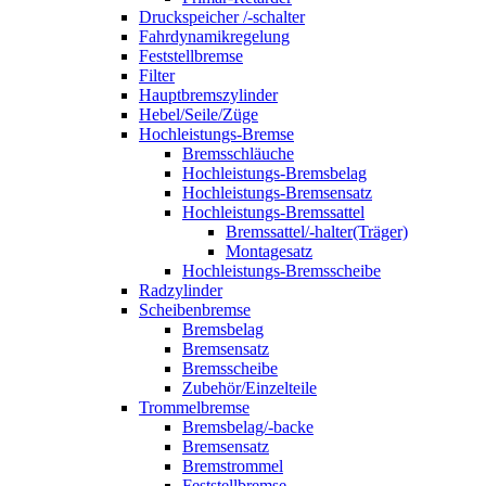
Druckspeicher /-schalter
Fahrdynamikregelung
Feststellbremse
Filter
Hauptbremszylinder
Hebel/Seile/Züge
Hochleistungs-Bremse
Bremsschläuche
Hochleistungs-Bremsbelag
Hochleistungs-Bremsensatz
Hochleistungs-Bremssattel
Bremssattel/-halter(Träger)
Montagesatz
Hochleistungs-Bremsscheibe
Radzylinder
Scheibenbremse
Bremsbelag
Bremsensatz
Bremsscheibe
Zubehör/Einzelteile
Trommelbremse
Bremsbelag/-backe
Bremsensatz
Bremstrommel
Feststellbremse