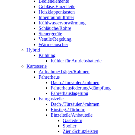
Bedienelemente
Gebläse-Einzelteile
Heizklappenkasten
Innenraumluftfilter
Kühlwasservorwärmung
Schläuche/Rohre
Steuergeräte
Ventile/Regelung
Wärmetauscher
Hybrid
Kühlung
Kühler für Antriebsbatterie
Karosserie
Aufnahme/Träger/Rahmen
Fahrerhaus
Dach-/Türsäulen/-rahmen
Fahrerhausfederung/-dämpfung
Fahrerhauslagerung
Fahrgastzelle
Dach-/Türsäulen/-rahmen
Einstieg-/Türholm
Einzelteile/Anbauteile
Gasfedern
Spoiler
Zier-/Schutzleisten