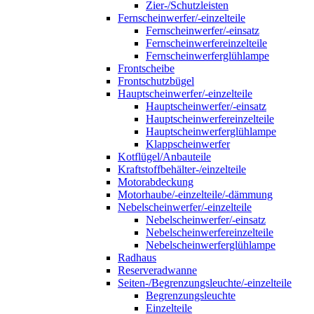
Zier-/Schutzleisten
Fernscheinwerfer/-einzelteile
Fernscheinwerfer/-einsatz
Fernscheinwerfereinzelteile
Fernscheinwerferglühlampe
Frontscheibe
Frontschutzbügel
Hauptscheinwerfer/-einzelteile
Hauptscheinwerfer/-einsatz
Hauptscheinwerfereinzelteile
Hauptscheinwerferglühlampe
Klappscheinwerfer
Kotflügel/Anbauteile
Kraftstoffbehälter-/einzelteile
Motorabdeckung
Motorhaube/-einzelteile/-dämmung
Nebelscheinwerfer/-einzelteile
Nebelscheinwerfer/-einsatz
Nebelscheinwerfereinzelteile
Nebelscheinwerferglühlampe
Radhaus
Reserveradwanne
Seiten-/Begrenzungsleuchte/-einzelteile
Begrenzungsleuchte
Einzelteile