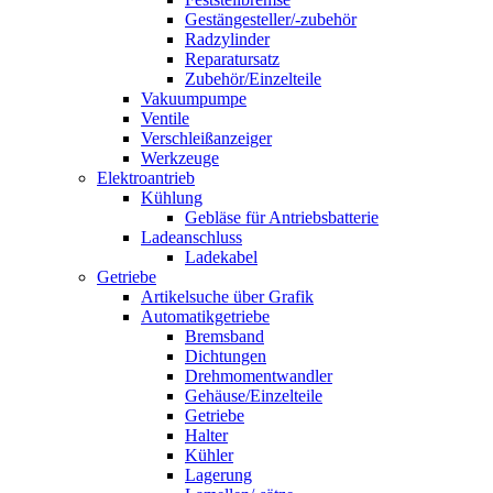
Gestängesteller/-zubehör
Radzylinder
Reparatursatz
Zubehör/Einzelteile
Vakuumpumpe
Ventile
Verschleißanzeiger
Werkzeuge
Elektroantrieb
Kühlung
Gebläse für Antriebsbatterie
Ladeanschluss
Ladekabel
Getriebe
Artikelsuche über Grafik
Automatikgetriebe
Bremsband
Dichtungen
Drehmomentwandler
Gehäuse/Einzelteile
Getriebe
Halter
Kühler
Lagerung