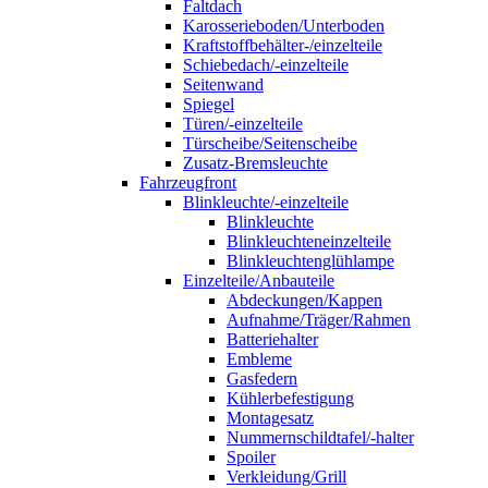
Faltdach
Karosserieboden/Unterboden
Kraftstoffbehälter-/einzelteile
Schiebedach/-einzelteile
Seitenwand
Spiegel
Türen/-einzelteile
Türscheibe/Seitenscheibe
Zusatz-Bremsleuchte
Fahrzeugfront
Blinkleuchte/-einzelteile
Blinkleuchte
Blinkleuchteneinzelteile
Blinkleuchtenglühlampe
Einzelteile/Anbauteile
Abdeckungen/Kappen
Aufnahme/Träger/Rahmen
Batteriehalter
Embleme
Gasfedern
Kühlerbefestigung
Montagesatz
Nummernschildtafel/-halter
Spoiler
Verkleidung/Grill