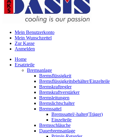
Mein Benutzerkonto
Mein Wunschzettel
Zur Kasse
Anmelden
Home
Ersatzteile
Bremsanlage
Bremsflüssigkeit
Bremsflüssigkeitsbehälter/Einzelteile
Bremskraftregler
Bremskraftverstärker
Bremsleitungen
Bremslichtschalter
Bremssattel
Bremssattel/-halter(Träger)
Einzelteile
Bremsschläuche
Dauerbremsanlage
Primär-Retarder