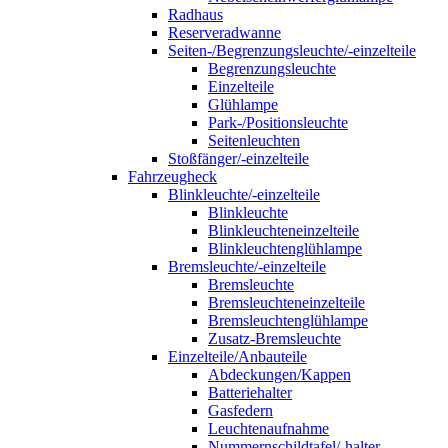
Radhaus
Reserveradwanne
Seiten-/Begrenzungsleuchte/-einzelteile
Begrenzungsleuchte
Einzelteile
Glühlampe
Park-/Positionsleuchte
Seitenleuchten
Stoßfänger/-einzelteile
Fahrzeugheck
Blinkleuchte/-einzelteile
Blinkleuchte
Blinkleuchteneinzelteile
Blinkleuchtenglühlampe
Bremsleuchte/-einzelteile
Bremsleuchte
Bremsleuchteneinzelteile
Bremsleuchtenglühlampe
Zusatz-Bremsleuchte
Einzelteile/Anbauteile
Abdeckungen/Kappen
Batteriehalter
Gasfedern
Leuchtenaufnahme
Nummernschildtafel/-halter