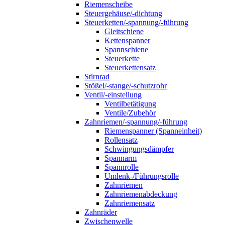
Riemenscheibe
Steuergehäuse/-dichtung
Steuerketten/-spannung/-führung
Gleitschiene
Kettenspanner
Spannschiene
Steuerkette
Steuerkettensatz
Stirnrad
Stößel/-stange/-schutzrohr
Ventil/-einstellung
Ventilbetätigung
Ventile/Zubehör
Zahnriemen/-spannung/-führung
Riemenspanner (Spanneinheit)
Rollensatz
Schwingungsdämpfer
Spannarm
Spannrolle
Umlenk-/Führungsrolle
Zahnriemen
Zahnriemenabdeckung
Zahnriemensatz
Zahnräder
Zwischenwelle