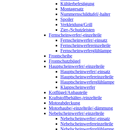
Kühlerbefestigung
Montagesatz
Nummernschildtafel/-halter
Spoiler
Verkleidung/Grill
Zier-/Schutzleisten
Fernscheinwerfer/-einzelteile
Fernscheinwerfer/-einsatz
Fernscheinwerfereinzelteile
Fernscheinwerferglühlampe
Frontscheibe
Frontschutzbügel
Hauptscheinwerfer/-einzelteile
Hauptscheinwerfer/-einsatz
Hauptscheinwerfereinzelteile
Hauptscheinwerferglühlampe
Klappscheinwerfer
Kotflügel/Anbauteile
Kraftstoffbehälter-/einzelteile
Motorabdeckung
Motorhaube/-einzelteile/-dämmung
Nebelscheinwerfer/-einzelteile
Nebelscheinwerfer/-einsatz
Nebelscheinwerfereinzelteile
Nebelscheinwerferglühlampe