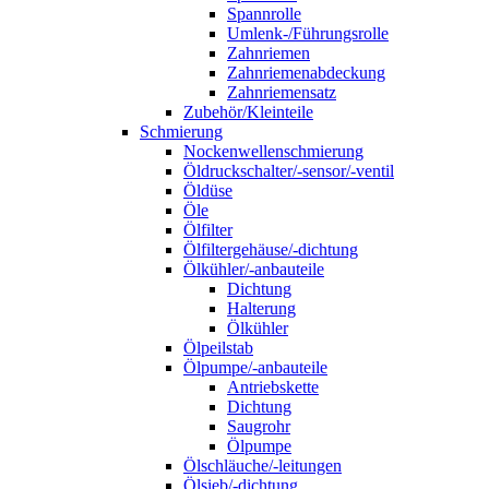
Spannrolle
Umlenk-/Führungsrolle
Zahnriemen
Zahnriemenabdeckung
Zahnriemensatz
Zubehör/Kleinteile
Schmierung
Nockenwellenschmierung
Öldruckschalter/-sensor/-ventil
Öldüse
Öle
Ölfilter
Ölfiltergehäuse/-dichtung
Ölkühler/-anbauteile
Dichtung
Halterung
Ölkühler
Ölpeilstab
Ölpumpe/-anbauteile
Antriebskette
Dichtung
Saugrohr
Ölpumpe
Ölschläuche/-leitungen
Ölsieb/-dichtung