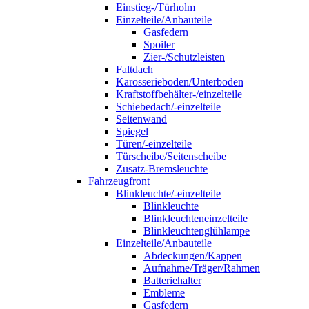
Einstieg-/Türholm
Einzelteile/Anbauteile
Gasfedern
Spoiler
Zier-/Schutzleisten
Faltdach
Karosserieboden/Unterboden
Kraftstoffbehälter-/einzelteile
Schiebedach/-einzelteile
Seitenwand
Spiegel
Türen/-einzelteile
Türscheibe/Seitenscheibe
Zusatz-Bremsleuchte
Fahrzeugfront
Blinkleuchte/-einzelteile
Blinkleuchte
Blinkleuchteneinzelteile
Blinkleuchtenglühlampe
Einzelteile/Anbauteile
Abdeckungen/Kappen
Aufnahme/Träger/Rahmen
Batteriehalter
Embleme
Gasfedern