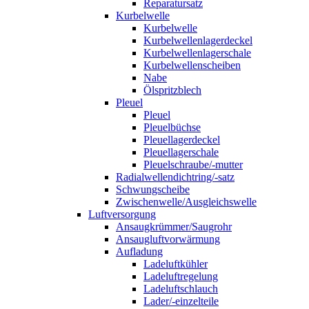
Reparatursatz
Kurbelwelle
Kurbelwelle
Kurbelwellenlagerdeckel
Kurbelwellenlagerschale
Kurbelwellenscheiben
Nabe
Ölspritzblech
Pleuel
Pleuel
Pleuelbüchse
Pleuellagerdeckel
Pleuellagerschale
Pleuelschraube/-mutter
Radialwellendichtring/-satz
Schwungscheibe
Zwischenwelle/Ausgleichswelle
Luftversorgung
Ansaugkrümmer/Saugrohr
Ansaugluftvorwärmung
Aufladung
Ladeluftkühler
Ladeluftregelung
Ladeluftschlauch
Lader/-einzelteile