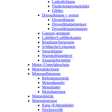
Laderdichtung
Niedertemperaturkühler
Ölfilter
Drosselklappe /- sensor
Drosselklappe
Drosselklappensensor
Drosselklappenstutzen
Gaszug/-gestänge
Luftfilter/Luftfilterkasten
Regelung/Steuerung
Schläuche/Leitungen
Steuerklappe
Warmluftfangblech
Zusatzluftschieber
Motor-/Unterfahrschutz
Motorabdeckung
Motoraufhängung
Befestigungsteile
Motordämpfer
Motorhalter
Motorlagerung
Motorelektrik
Motorsteuerung
Kipp-/Schlepphebel
Nockenwelle