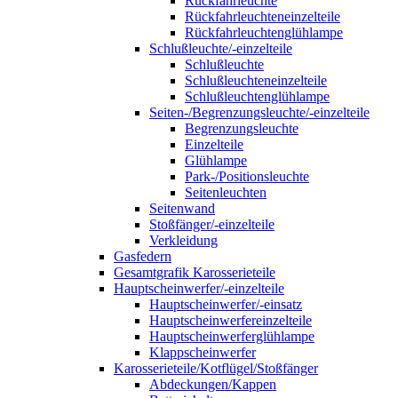
Rückfahrleuchte
Rückfahrleuchteneinzelteile
Rückfahrleuchtenglühlampe
Schlußleuchte/-einzelteile
Schlußleuchte
Schlußleuchteneinzelteile
Schlußleuchtenglühlampe
Seiten-/Begrenzungsleuchte/-einzelteile
Begrenzungsleuchte
Einzelteile
Glühlampe
Park-/Positionsleuchte
Seitenleuchten
Seitenwand
Stoßfänger/-einzelteile
Verkleidung
Gasfedern
Gesamtgrafik Karosserieteile
Hauptscheinwerfer/-einzelteile
Hauptscheinwerfer/-einsatz
Hauptscheinwerfereinzelteile
Hauptscheinwerferglühlampe
Klappscheinwerfer
Karosserieteile/Kotflügel/Stoßfänger
Abdeckungen/Kappen