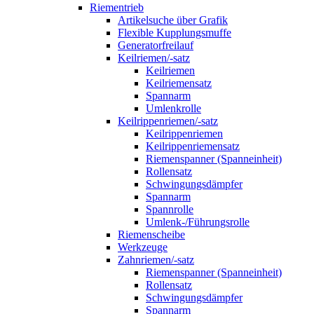
Riementrieb
Artikelsuche über Grafik
Flexible Kupplungsmuffe
Generatorfreilauf
Keilriemen/-satz
Keilriemen
Keilriemensatz
Spannarm
Umlenkrolle
Keilrippenriemen/-satz
Keilrippenriemen
Keilrippenriemensatz
Riemenspanner (Spanneinheit)
Rollensatz
Schwingungsdämpfer
Spannarm
Spannrolle
Umlenk-/Führungsrolle
Riemenscheibe
Werkzeuge
Zahnriemen/-satz
Riemenspanner (Spanneinheit)
Rollensatz
Schwingungsdämpfer
Spannarm