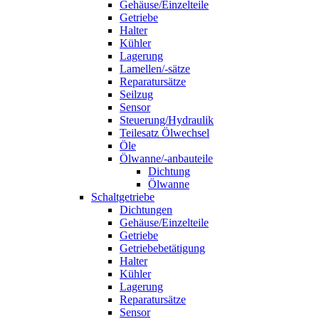
Gehäuse/Einzelteile
Getriebe
Halter
Kühler
Lagerung
Lamellen/-sätze
Reparatursätze
Seilzug
Sensor
Steuerung/Hydraulik
Teilesatz Ölwechsel
Öle
Ölwanne/-anbauteile
Dichtung
Ölwanne
Schaltgetriebe
Dichtungen
Gehäuse/Einzelteile
Getriebe
Getriebebetätigung
Halter
Kühler
Lagerung
Reparatursätze
Sensor