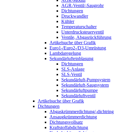
AGR-Modul
AGR-Ventil/-Saugrohr
Dichtungen
Druckwandler
Kühler
Temperaturschalter
Unterdrucksteuerventil
Ventile, Abgasrückführung
Artikelsuche über Grafik
Euro1-/Euro2-/D3-Umrüstung
Lambdaregelung
Sekundärlufteinblasung
Dichtungen
SLS-Anlage
SLS-Ventil
Sekundärluft-Pumpsystem
Sekundärluft-Saugsystem
Sekundärluftpumpe
Sekundärluftventil
Artikelsuche über Grafik
Dichtungen
Abgaskrümmerdichtung/-dichtring
Ansaugkrümmerdichtung
Dichtungsvollsatz
Kraftstoffabdichtung