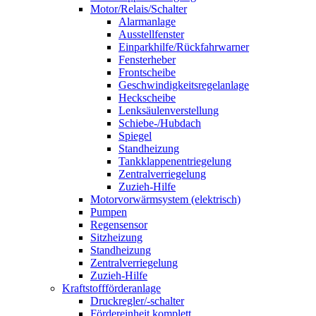
Motor/Relais/Schalter
Alarmanlage
Ausstellfenster
Einparkhilfe/Rückfahrwarner
Fensterheber
Frontscheibe
Geschwindigkeitsregelanlage
Heckscheibe
Lenksäulenverstellung
Schiebe-/Hubdach
Spiegel
Standheizung
Tankklappenentriegelung
Zentralverriegelung
Zuzieh-Hilfe
Motorvorwärmsystem (elektrisch)
Pumpen
Regensensor
Sitzheizung
Standheizung
Zentralverriegelung
Zuzieh-Hilfe
Kraftstoffförderanlage
Druckregler/-schalter
Fördereinheit komplett