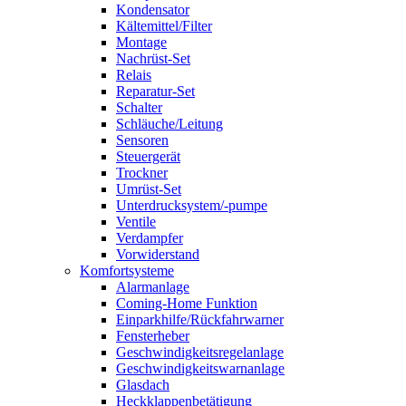
Kondensator
Kältemittel/Filter
Montage
Nachrüst-Set
Relais
Reparatur-Set
Schalter
Schläuche/Leitung
Sensoren
Steuergerät
Trockner
Umrüst-Set
Unterdrucksystem/-pumpe
Ventile
Verdampfer
Vorwiderstand
Komfortsysteme
Alarmanlage
Coming-Home Funktion
Einparkhilfe/Rückfahrwarner
Fensterheber
Geschwindigkeitsregelanlage
Geschwindigkeitswarnanlage
Glasdach
Heckklappenbetätigung