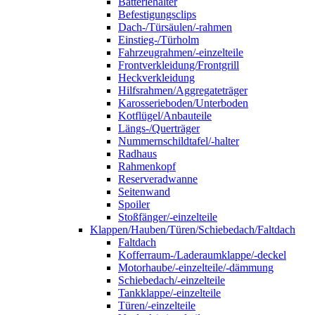
Batteriehalter
Befestigungsclips
Dach-/Türsäulen/-rahmen
Einstieg-/Türholm
Fahrzeugrahmen/-einzelteile
Frontverkleidung/Frontgrill
Heckverkleidung
Hilfsrahmen/Aggregateträger
Karosserieboden/Unterboden
Kotflügel/Anbauteile
Längs-/Querträger
Nummernschildtafel/-halter
Radhaus
Rahmenkopf
Reserveradwanne
Seitenwand
Spoiler
Stoßfänger/-einzelteile
Klappen/Hauben/Türen/Schiebedach/Faltdach
Faltdach
Kofferraum-/Laderaumklappe/-deckel
Motorhaube/-einzelteile/-dämmung
Schiebedach/-einzelteile
Tankklappe/-einzelteile
Türen/-einzelteile