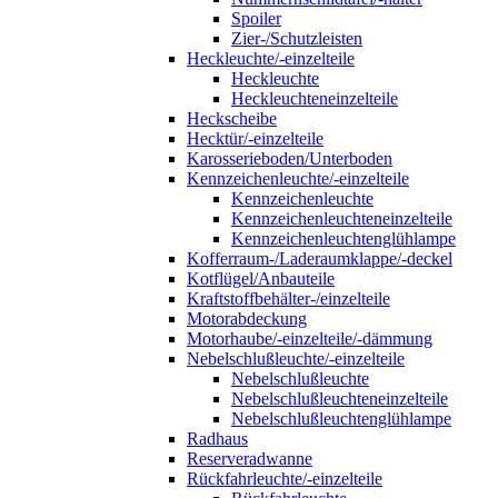
Spoiler
Zier-/Schutzleisten
Heckleuchte/-einzelteile
Heckleuchte
Heckleuchteneinzelteile
Heckscheibe
Hecktür/-einzelteile
Karosserieboden/Unterboden
Kennzeichenleuchte/-einzelteile
Kennzeichenleuchte
Kennzeichenleuchteneinzelteile
Kennzeichenleuchtenglühlampe
Kofferraum-/Laderaumklappe/-deckel
Kotflügel/Anbauteile
Kraftstoffbehälter-/einzelteile
Motorabdeckung
Motorhaube/-einzelteile/-dämmung
Nebelschlußleuchte/-einzelteile
Nebelschlußleuchte
Nebelschlußleuchteneinzelteile
Nebelschlußleuchtenglühlampe
Radhaus
Reserveradwanne
Rückfahrleuchte/-einzelteile