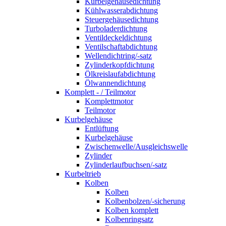
Kurbelgehäusedichtung
Kühlwasserabdichtung
Steuergehäusedichtung
Turboladerdichtung
Ventildeckeldichtung
Ventilschaftabdichtung
Wellendichtring/-satz
Zylinderkopfdichtung
Ölkreislaufabdichtung
Ölwannendichtung
Komplett - / Teilmotor
Komplettmotor
Teilmotor
Kurbelgehäuse
Entlüftung
Kurbelgehäuse
Zwischenwelle/Ausgleichswelle
Zylinder
Zylinderlaufbuchsen/-satz
Kurbeltrieb
Kolben
Kolben
Kolbenbolzen/-sicherung
Kolben komplett
Kolbenringsatz