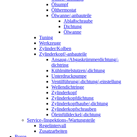
Ölsumpf
Ölthermostat
Ölwanne/-anbauteile
Ablaßschraube
Dichtung
Ölwanne
Tuning
Werkzeuge
Zylinder/Kolben
Zylinderkopf/-anbauteile
Ansaug-/Abgaskrümmerdichtung/-
dichtring
Kühlmittelstutzen/-dichtung
Unterdruckpumpe
Ventilführung/-dichtung/-einstellung
Wellendichtringe
Zylinderkopf
Zylinderkopfdichtung
Zylinderkopfhaube/-dichtung
Zylinderkopfschrauben
Öleinfülldeckel/-dichtung
Service-/Inspektions-/Wartungsteile
Regelintervall
Zusatzarbeiten
Busse