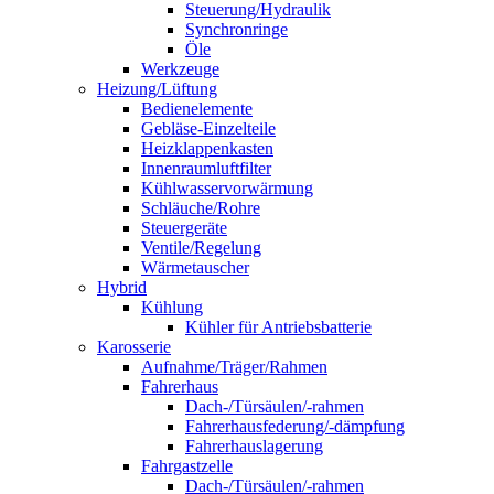
Steuerung/Hydraulik
Synchronringe
Öle
Werkzeuge
Heizung/Lüftung
Bedienelemente
Gebläse-Einzelteile
Heizklappenkasten
Innenraumluftfilter
Kühlwasservorwärmung
Schläuche/Rohre
Steuergeräte
Ventile/Regelung
Wärmetauscher
Hybrid
Kühlung
Kühler für Antriebsbatterie
Karosserie
Aufnahme/Träger/Rahmen
Fahrerhaus
Dach-/Türsäulen/-rahmen
Fahrerhausfederung/-dämpfung
Fahrerhauslagerung
Fahrgastzelle
Dach-/Türsäulen/-rahmen