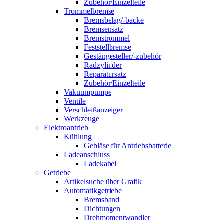
Zubehör/Einzelteile
Trommelbremse
Bremsbelag/-backe
Bremsensatz
Bremstrommel
Feststellbremse
Gestängesteller/-zubehör
Radzylinder
Reparatursatz
Zubehör/Einzelteile
Vakuumpumpe
Ventile
Verschleißanzeiger
Werkzeuge
Elektroantrieb
Kühlung
Gebläse für Antriebsbatterie
Ladeanschluss
Ladekabel
Getriebe
Artikelsuche über Grafik
Automatikgetriebe
Bremsband
Dichtungen
Drehmomentwandler