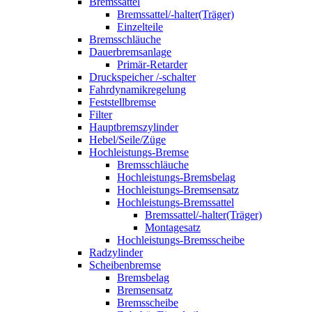
Bremssattel
Bremssattel/-halter(Träger)
Einzelteile
Bremsschläuche
Dauerbremsanlage
Primär-Retarder
Druckspeicher /-schalter
Fahrdynamikregelung
Feststellbremse
Filter
Hauptbremszylinder
Hebel/Seile/Züge
Hochleistungs-Bremse
Bremsschläuche
Hochleistungs-Bremsbelag
Hochleistungs-Bremsensatz
Hochleistungs-Bremssattel
Bremssattel/-halter(Träger)
Montagesatz
Hochleistungs-Bremsscheibe
Radzylinder
Scheibenbremse
Bremsbelag
Bremsensatz
Bremsscheibe