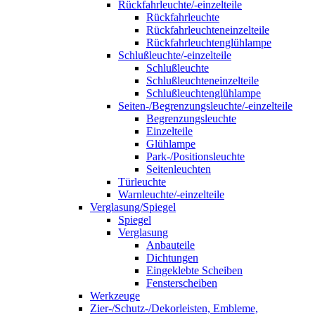
Rückfahrleuchte/-einzelteile
Rückfahrleuchte
Rückfahrleuchteneinzelteile
Rückfahrleuchtenglühlampe
Schlußleuchte/-einzelteile
Schlußleuchte
Schlußleuchteneinzelteile
Schlußleuchtenglühlampe
Seiten-/Begrenzungsleuchte/-einzelteile
Begrenzungsleuchte
Einzelteile
Glühlampe
Park-/Positionsleuchte
Seitenleuchten
Türleuchte
Warnleuchte/-einzelteile
Verglasung/Spiegel
Spiegel
Verglasung
Anbauteile
Dichtungen
Eingeklebte Scheiben
Fensterscheiben
Werkzeuge
Zier-/Schutz-/Dekorleisten, Embleme,