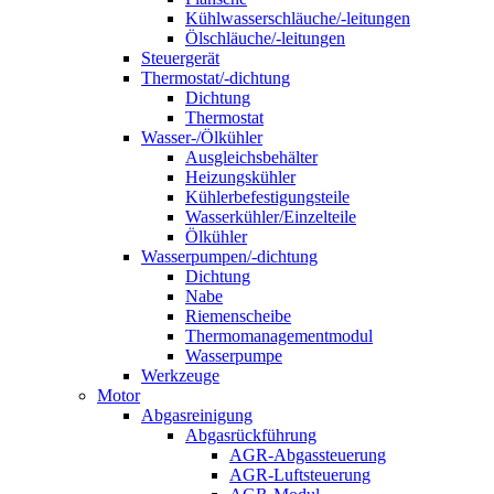
Kühlwasserschläuche/-leitungen
Ölschläuche/-leitungen
Steuergerät
Thermostat/-dichtung
Dichtung
Thermostat
Wasser-/Ölkühler
Ausgleichsbehälter
Heizungskühler
Kühlerbefestigungsteile
Wasserkühler/Einzelteile
Ölkühler
Wasserpumpen/-dichtung
Dichtung
Nabe
Riemenscheibe
Thermomanagementmodul
Wasserpumpe
Werkzeuge
Motor
Abgasreinigung
Abgasrückführung
AGR-Abgassteuerung
AGR-Luftsteuerung