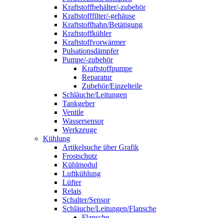
Kraftstoffbehälter/-zubehör
Kraftstofffilter/-gehäuse
Kraftstoffhahn/Betätigung
Kraftstoffkühler
Kraftstoffvorwärmer
Pulsationsdämpfer
Pumpe/-zubehör
Kraftstoffpumpe
Reparatur
Zubehör/Einzelteile
Schläuche/Leitungen
Tankgeber
Ventile
Wassersensor
Werkzeuge
Kühlung
Artikelsuche über Grafik
Frostschutz
Kühlmodul
Luftkühlung
Lüfter
Relais
Schalter/Sensor
Schläuche/Leitungen/Flansche
Flansche