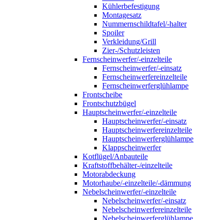
Kühlerbefestigung
Montagesatz
Nummernschildtafel/-halter
Spoiler
Verkleidung/Grill
Zier-/Schutzleisten
Fernscheinwerfer/-einzelteile
Fernscheinwerfer/-einsatz
Fernscheinwerfereinzelteile
Fernscheinwerferglühlampe
Frontscheibe
Frontschutzbügel
Hauptscheinwerfer/-einzelteile
Hauptscheinwerfer/-einsatz
Hauptscheinwerfereinzelteile
Hauptscheinwerferglühlampe
Klappscheinwerfer
Kotflügel/Anbauteile
Kraftstoffbehälter-/einzelteile
Motorabdeckung
Motorhaube/-einzelteile/-dämmung
Nebelscheinwerfer/-einzelteile
Nebelscheinwerfer/-einsatz
Nebelscheinwerfereinzelteile
Nebelscheinwerferglühlampe