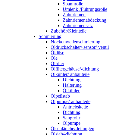
Spannrolle
Umlenk-/Führungsrolle
Zahnriemen
Zahnriemenabdeckung
Zahnriemensatz
Zubehör/Kleinteile
Schmierung
Nockenwellenschmierung
Öldruckschalter/-sensor/-ventil
Öldüse
Öle
Ölfilter
Ölfiltergehäuse/-dichtung
Ölkühler/-anbauteile
Dichtung
Halterung
Ölkühler
Ölpeilstab
Ölpumpe/-anbauteile
Antriebskette
Dichtung
Saugrohr
Ölpumpe
Ölschläuche/-leitungen
Ölsieb/-dichtung