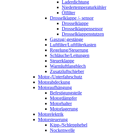
Laderdichtung
Niedertemperaturkühler
Ölfilter
Drosselklappe /- sensor
Drosselklappe
Drosselklappensensor
Drosselklappenstutzen
Gaszug/-gestänge
Luftfilter/Luftfilterkasten
Regelung/Steuerung
Schläuche/Leitungen
Steuerklappe
Warmluftfangblech
Zusatzluftschieber
Motor-/Unterfahrschutz
Motorabdeckung
Motoraufhängung
Befestigungsteile
Motordämpfer
Motorhalter
Motorlagerung
Motorelektrik
Motorsteuerung
Kipp-/Schlepphebel
Nockenwelle