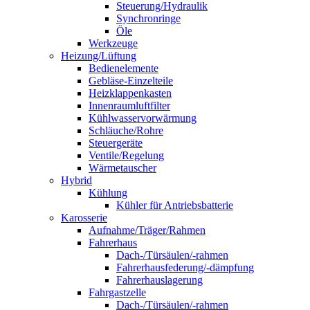
Steuerung/Hydraulik
Synchronringe
Öle
Werkzeuge
Heizung/Lüftung
Bedienelemente
Gebläse-Einzelteile
Heizklappenkasten
Innenraumluftfilter
Kühlwasservorwärmung
Schläuche/Rohre
Steuergeräte
Ventile/Regelung
Wärmetauscher
Hybrid
Kühlung
Kühler für Antriebsbatterie
Karosserie
Aufnahme/Träger/Rahmen
Fahrerhaus
Dach-/Türsäulen/-rahmen
Fahrerhausfederung/-dämpfung
Fahrerhauslagerung
Fahrgastzelle
Dach-/Türsäulen/-rahmen