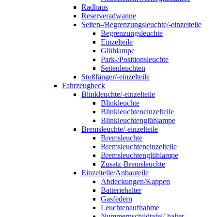
Radhaus
Reserveradwanne
Seiten-/Begrenzungsleuchte/-einzelteile
Begrenzungsleuchte
Einzelteile
Glühlampe
Park-/Positionsleuchte
Seitenleuchten
Stoßfänger/-einzelteile
Fahrzeugheck
Blinkleuchte/-einzelteile
Blinkleuchte
Blinkleuchteneinzelteile
Blinkleuchtenglühlampe
Bremsleuchte/-einzelteile
Bremsleuchte
Bremsleuchteneinzelteile
Bremsleuchtenglühlampe
Zusatz-Bremsleuchte
Einzelteile/Anbauteile
Abdeckungen/Kappen
Batteriehalter
Gasfedern
Leuchtenaufnahme
Nummernschildtafel/-halter