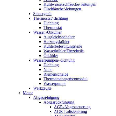
Kühlwasserschläuche/-leitungen
Ölschläuche/-leitungen
Steuergerät
Thermostat/-dichtung
Dichtung
Thermostat
Wasser-/Ölkühler
Ausgleichsbehälter
Heizungskühler
Kühlerbefestigungsteile
Wasserkühler/Einzelteile
Ölkühler
Wasserpumpen/-dichtung
Dichtung
Nabe
Riemenscheibe
Thermomanagementmodul
Wasserpumpe
Werkzeuge
Motor
Abgasreinigung
Abgasrückführung
AGR-Abgassteuerung
AGR-Luftsteuerung