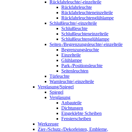
Rückfahrleuchte/-einzelteile
Rückfahrleuchte
Rückfahrleuchteneinzelteile
Rückfahrleuchtenglühlampe
Schlußleuchte/-einzelteile
Schlußleuchte
Schlußleuchteneinzelteile
Schlußleuchtenglühlampe
Seiten-/Begrenzungsleuchte/-einzelteile
Begrenzungsleuchte
Einzelteile
Glühlampe
Park-/Positionsleuchte
Seitenleuchten
Türleuchte
Warnleuchte/-einzelteile
Verglasung/Spiegel
Spiegel
Verglasung
Anbauteile
Dichtungen
Eingeklebte Scheiben
Fensterscheiben
Werkzeuge
Zier-/Schutz-/Dekorleisten, Embleme,