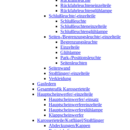
Rückfahrleuchte
Rückfahrleuchteneinzelteile
Rückfahrleuchtenglühlampe
Schlußleuchte/-einzelteile
Schlußleuchte
Schlußleuchteneinzelteile
Schlußleuchtenglühlampe
Seiten-/Begrenzungsleuchte/-einzelteile
Begrenzungsleuchte
Einzelteile
Glühlampe
Park-/Positionsleuchte
Seitenleuchten
Seitenwand
Stoßfänger/-einzelteile
Verkleidung
Gasfedern
Gesamtgrafik Karosserieteile
Hauptscheinwerfer/-einzelteile
Hauptscheinwerfer/-einsatz
Hauptscheinwerfereinzelteile
Hauptscheinwerferglühlampe
Klappscheinwerfer
Karosserieteile/Kotflügel/Stoßfänger
Abdeckungen/Kappen