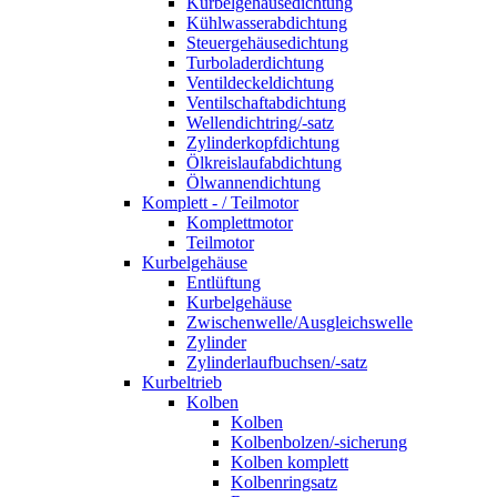
Kurbelgehäusedichtung
Kühlwasserabdichtung
Steuergehäusedichtung
Turboladerdichtung
Ventildeckeldichtung
Ventilschaftabdichtung
Wellendichtring/-satz
Zylinderkopfdichtung
Ölkreislaufabdichtung
Ölwannendichtung
Komplett - / Teilmotor
Komplettmotor
Teilmotor
Kurbelgehäuse
Entlüftung
Kurbelgehäuse
Zwischenwelle/Ausgleichswelle
Zylinder
Zylinderlaufbuchsen/-satz
Kurbeltrieb
Kolben
Kolben
Kolbenbolzen/-sicherung
Kolben komplett
Kolbenringsatz