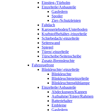
Einstieg-/Türholm
Einzelteile/Anbauteile
Gasfedern
Spoiler
Zier-/Schutzleisten
Faltdach
Karosserieboden/Unterboden
Kraftstoffbehälter-/einzelteile
Schiebedach/-einzelteile
Seitenwand
Spiegel
Türen/-einzelteile
Türscheibe/Seitenscheibe
Zusatz-Bremsleuchte
Fahrzeugfront
Blinkleuchte/-einzelteile
Blinkleuchte
Blinkleuchteneinzelteile
Blinkleuchtenglühlampe
Einzelteile/Anbauteile
Abdeckungen/Kappen
Aufnahme/Träger/Rahmen
Batteriehalter
Embleme
Gasfedern