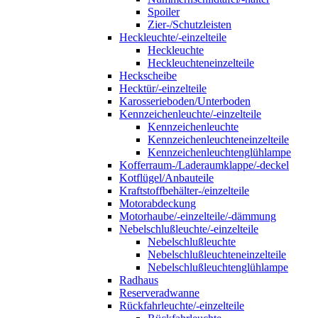
Spoiler
Zier-/Schutzleisten
Heckleuchte/-einzelteile
Heckleuchte
Heckleuchteneinzelteile
Heckscheibe
Hecktür/-einzelteile
Karosserieboden/Unterboden
Kennzeichenleuchte/-einzelteile
Kennzeichenleuchte
Kennzeichenleuchteneinzelteile
Kennzeichenleuchtenglühlampe
Kofferraum-/Laderaumklappe/-deckel
Kotflügel/Anbauteile
Kraftstoffbehälter-/einzelteile
Motorabdeckung
Motorhaube/-einzelteile/-dämmung
Nebelschlußleuchte/-einzelteile
Nebelschlußleuchte
Nebelschlußleuchteneinzelteile
Nebelschlußleuchtenglühlampe
Radhaus
Reserveradwanne
Rückfahrleuchte/-einzelteile