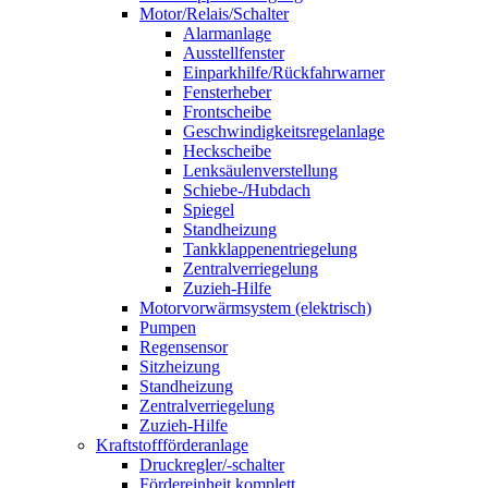
Motor/Relais/Schalter
Alarmanlage
Ausstellfenster
Einparkhilfe/Rückfahrwarner
Fensterheber
Frontscheibe
Geschwindigkeitsregelanlage
Heckscheibe
Lenksäulenverstellung
Schiebe-/Hubdach
Spiegel
Standheizung
Tankklappenentriegelung
Zentralverriegelung
Zuzieh-Hilfe
Motorvorwärmsystem (elektrisch)
Pumpen
Regensensor
Sitzheizung
Standheizung
Zentralverriegelung
Zuzieh-Hilfe
Kraftstoffförderanlage
Druckregler/-schalter
Fördereinheit komplett