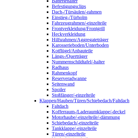
Batteriehalter
Befestigungsclips
Dach-/Türsäulen/-rahmen
Einstieg-/Türholm
Fahrzeugrahmen/-einzelteile
Frontverkleidung/Frontgrill
Heckverkleidung
Hilfsrahmen/Aggregateträger
Karosserieboden/Unterboden
Kotflügel/Anbauteile
Längs-/Querträger
Nummernschildtafel/-halter
Radhaus
Rahmenkopf
Reserveradwanne
Seitenwand
Spoiler
Stoßfänger/-einzelteile
Klappen/Hauben/Türen/Schiebedach/Faltdach
Faltdach
Kofferraum-/Laderaumklappe/-deckel
Motorhaube/-einzelteile/-dämmung
Schiebedach/-einzelteile
Tankklappe/-einzelteile
Türen/-einzelteile