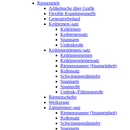
Riementrieb
Artikelsuche über Grafik
Flexible Kupplungsmuffe
Generatorfreilauf
Keilriemen/-satz
Keilriemen
Keilriemensatz
Spannarm
Umlenkrolle
Keilrippenriemen/-satz
Keilrippenriemen
Keilrippenriemensatz
Riemenspanner (Spanneinheit)
Rollensatz
Schwingungsdämpfer
Spannarm
Spannrolle
Umlenk-/Führungsrolle
Riemenscheibe
Werkzeuge
Zahnriemen/-satz
Riemenspanner (Spanneinheit)
Rollensatz
Schwingungsdämpfer
Spannarm