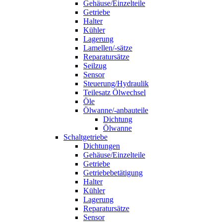
Gehäuse/Einzelteile
Getriebe
Halter
Kühler
Lagerung
Lamellen/-sätze
Reparatursätze
Seilzug
Sensor
Steuerung/Hydraulik
Teilesatz Ölwechsel
Öle
Ölwanne/-anbauteile
Dichtung
Ölwanne
Schaltgetriebe
Dichtungen
Gehäuse/Einzelteile
Getriebe
Getriebebetätigung
Halter
Kühler
Lagerung
Reparatursätze
Sensor