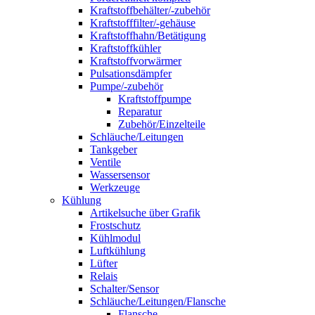
Kraftstoffbehälter/-zubehör
Kraftstofffilter/-gehäuse
Kraftstoffhahn/Betätigung
Kraftstoffkühler
Kraftstoffvorwärmer
Pulsationsdämpfer
Pumpe/-zubehör
Kraftstoffpumpe
Reparatur
Zubehör/Einzelteile
Schläuche/Leitungen
Tankgeber
Ventile
Wassersensor
Werkzeuge
Kühlung
Artikelsuche über Grafik
Frostschutz
Kühlmodul
Luftkühlung
Lüfter
Relais
Schalter/Sensor
Schläuche/Leitungen/Flansche
Flansche