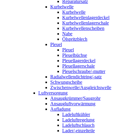
Reparatursatz
Kurbelwelle
Kurbelwelle
Kurbelwellenlagerdeckel
Kurbelwellenlagerschale
Kurbelwellenscheiben
Nabe
Ölspritzblech
Pleuel
Pleuel
Pleuelbüchse
Pleuellagerdeckel
Pleuellagerschale
Pleuelschraube/-mutter
Radialwellendichtring/-satz
Schwungscheibe
Zwischenwelle/Ausgleichswelle
Luftversorgung
Ansaugkrümmer/Saugrohr
Ansaugluftvorwärmung
Aufladung
Ladeluftkühler
Ladeluftregelung
Ladeluftschlauch
Lader/-einzelteile