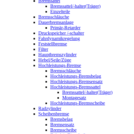
Bremssattel
Bremssattel/-halter(Träger)
Einzelteile
Bremsschläuche
Dauerbremsanlage
Primär-Retarder
Druckspeicher /-schalter
Fahrdynamikregelung
Feststellbremse
Filter
Hauptbremszylinder
Hebel/Seile/Züge
Hochleistungs-Bremse
Bremsschläuche
Hochleistungs-Bremsbelag
Hochleistungs-Bremsensatz
Hochleistungs-Bremssattel
Bremssattel/-halter(Träger)
Montagesatz
Hochleistungs-Bremsscheibe
Radzylinder
Scheibenbremse
Bremsbelag
Bremsensatz
Bremsscheibe