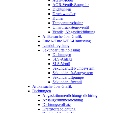
AGR-Modul
AGR-Ventil/-Saugrohr
Dichtungen
Druckwandler
Kühler
Temperaturschalter
Unterdrucksteuerventil
Ventile, Abgasrückführung
Artikelsuche über Grafik
Euro1-/Euro2-/D3-Umrüstung
Lambdaregelung
Sekundärlufteinblasung
Dichtungen
SLS-Anlage
SLS-Ventil
Sekundärluft-Pumpsystem
Sekundärluft-Saugsystem
Sekundärluftpumpe
Sekundärluftventil
Artikelsuche über Grafik
Dichtungen
Abgaskrümmerdichtung/-dichtring
Ansaugkrümmerdichtung
Dichtungsvollsatz
Kraftstoffabdichtung