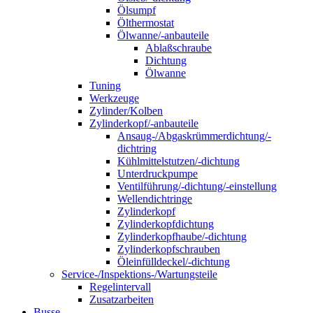
Ölsumpf
Ölthermostat
Ölwanne/-anbauteile
Ablaßschraube
Dichtung
Ölwanne
Tuning
Werkzeuge
Zylinder/Kolben
Zylinderkopf/-anbauteile
Ansaug-/Abgaskrümmerdichtung/-
dichtring
Kühlmittelstutzen/-dichtung
Unterdruckpumpe
Ventilführung/-dichtung/-einstellung
Wellendichtringe
Zylinderkopf
Zylinderkopfdichtung
Zylinderkopfhaube/-dichtung
Zylinderkopfschrauben
Öleinfülldeckel/-dichtung
Service-/Inspektions-/Wartungsteile
Regelintervall
Zusatzarbeiten
Busse