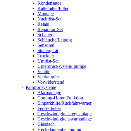
Kondensator
Kältemittel/Filter
Montage
Nachrüst-Set
Relais
Reparatur-Set
Schalter
Schläuche/Leitung
Sensoren
Steuergerät
Trockner
Umrüst-Set
Unterdrucksystem/-pumpe
Ventile
Verdampfer
Vorwiderstand
Komfortsysteme
Alarmanlage
Coming-Home Funktion
Einparkhilfe/Rückfahrwarner
Fensterheber
Geschwindigkeitsregelanlage
Geschwindigkeitswarnanlage
Glasdach
Heckklappenbetätigung