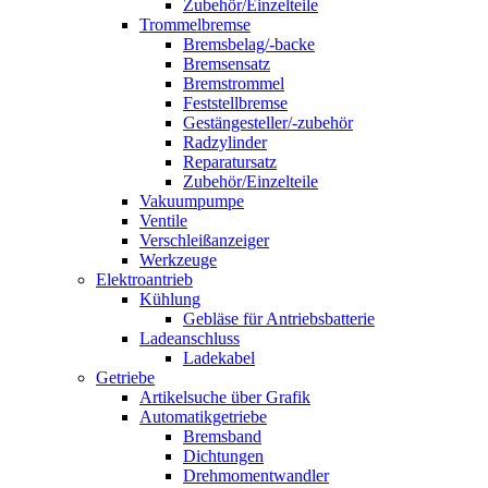
Zubehör/Einzelteile
Trommelbremse
Bremsbelag/-backe
Bremsensatz
Bremstrommel
Feststellbremse
Gestängesteller/-zubehör
Radzylinder
Reparatursatz
Zubehör/Einzelteile
Vakuumpumpe
Ventile
Verschleißanzeiger
Werkzeuge
Elektroantrieb
Kühlung
Gebläse für Antriebsbatterie
Ladeanschluss
Ladekabel
Getriebe
Artikelsuche über Grafik
Automatikgetriebe
Bremsband
Dichtungen
Drehmomentwandler