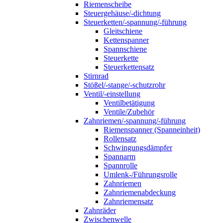
Riemenscheibe
Steuergehäuse/-dichtung
Steuerketten/-spannung/-führung
Gleitschiene
Kettenspanner
Spannschiene
Steuerkette
Steuerkettensatz
Stirnrad
Stößel/-stange/-schutzrohr
Ventil/-einstellung
Ventilbetätigung
Ventile/Zubehör
Zahnriemen/-spannung/-führung
Riemenspanner (Spanneinheit)
Rollensatz
Schwingungsdämpfer
Spannarm
Spannrolle
Umlenk-/Führungsrolle
Zahnriemen
Zahnriemenabdeckung
Zahnriemensatz
Zahnräder
Zwischenwelle