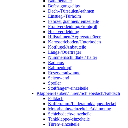
Batteriehalter
Befestigungsclips
Dach-/Türsäulen/-rahmen
Einstieg-/Türholm
Fahrzeugrahmen/-einzelteile
Frontverkleidung/Frontgrill
Heckverkleidung
Hilfsrahmen/Aggregateträger
Karosserieboden/Unterboden
Kotflügel/Anbauteile
Längs-/Querträger
Nummernschildtafel/-halter
Radhaus
Rahmenkopf
Reserveradwanne
Seitenwand
Spoiler
Stoßfänger/-einzelteile
Klappen/Hauben/Türen/Schiebedach/Faltdach
Faltdach
Kofferraum-/Laderaumklappe/-deckel
Motorhaube/-einzelteile/-dämmung
Schiebedach/-einzelteile
Tankklappe/-einzelteile
Türen/-einzelteile