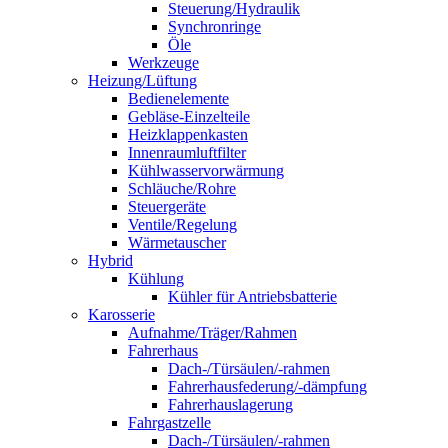
Steuerung/Hydraulik
Synchronringe
Öle
Werkzeuge
Heizung/Lüftung
Bedienelemente
Gebläse-Einzelteile
Heizklappenkasten
Innenraumluftfilter
Kühlwasservorwärmung
Schläuche/Rohre
Steuergeräte
Ventile/Regelung
Wärmetauscher
Hybrid
Kühlung
Kühler für Antriebsbatterie
Karosserie
Aufnahme/Träger/Rahmen
Fahrerhaus
Dach-/Türsäulen/-rahmen
Fahrerhausfederung/-dämpfung
Fahrerhauslagerung
Fahrgastzelle
Dach-/Türsäulen/-rahmen