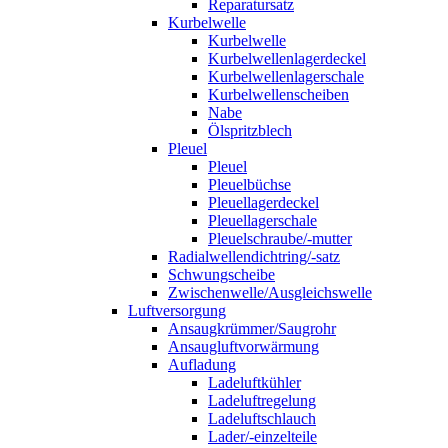
Reparatursatz
Kurbelwelle
Kurbelwelle
Kurbelwellenlagerdeckel
Kurbelwellenlagerschale
Kurbelwellenscheiben
Nabe
Ölspritzblech
Pleuel
Pleuel
Pleuelbüchse
Pleuellagerdeckel
Pleuellagerschale
Pleuelschraube/-mutter
Radialwellendichtring/-satz
Schwungscheibe
Zwischenwelle/Ausgleichswelle
Luftversorgung
Ansaugkrümmer/Saugrohr
Ansaugluftvorwärmung
Aufladung
Ladeluftkühler
Ladeluftregelung
Ladeluftschlauch
Lader/-einzelteile