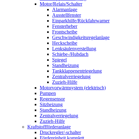
Motor/Relais/Schalter
Alarmanlage
Ausstellfenster
Einparkhilfe/Rückfahrwarner
Fensterheber
Frontscheibe
Geschwindigkeitsregelanlage
Heckscheibe
Lenksäulenverstellung
Schiebe-/Hubdach
Spiegel
Standheizung
Tankklappenentriegelung
Zentralverriegelung
Zuzieh-Hilfe
Motorvorwärmsystem (elektrisch)
Pumpen
Regensensor
Sitzheizung
Standheizung
Zentralverriegelung
Zuzieh-Hilfe
Kraftstoffförderanlage
Druckregler/-schalter
Fördereinheit komplett