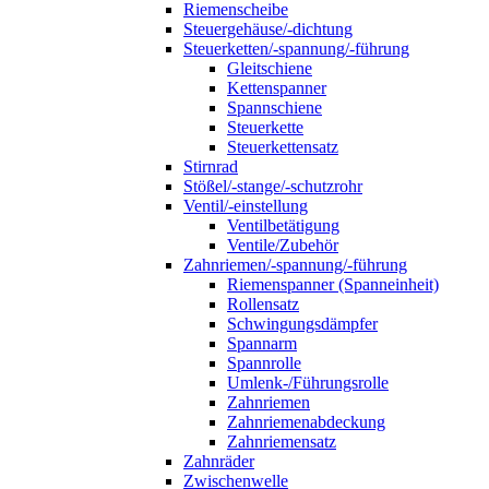
Riemenscheibe
Steuergehäuse/-dichtung
Steuerketten/-spannung/-führung
Gleitschiene
Kettenspanner
Spannschiene
Steuerkette
Steuerkettensatz
Stirnrad
Stößel/-stange/-schutzrohr
Ventil/-einstellung
Ventilbetätigung
Ventile/Zubehör
Zahnriemen/-spannung/-führung
Riemenspanner (Spanneinheit)
Rollensatz
Schwingungsdämpfer
Spannarm
Spannrolle
Umlenk-/Führungsrolle
Zahnriemen
Zahnriemenabdeckung
Zahnriemensatz
Zahnräder
Zwischenwelle