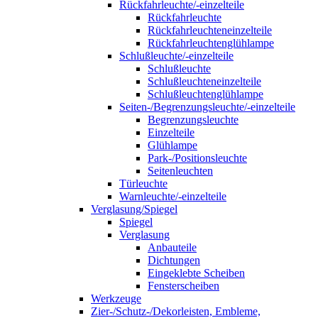
Rückfahrleuchte/-einzelteile
Rückfahrleuchte
Rückfahrleuchteneinzelteile
Rückfahrleuchtenglühlampe
Schlußleuchte/-einzelteile
Schlußleuchte
Schlußleuchteneinzelteile
Schlußleuchtenglühlampe
Seiten-/Begrenzungsleuchte/-einzelteile
Begrenzungsleuchte
Einzelteile
Glühlampe
Park-/Positionsleuchte
Seitenleuchten
Türleuchte
Warnleuchte/-einzelteile
Verglasung/Spiegel
Spiegel
Verglasung
Anbauteile
Dichtungen
Eingeklebte Scheiben
Fensterscheiben
Werkzeuge
Zier-/Schutz-/Dekorleisten, Embleme,