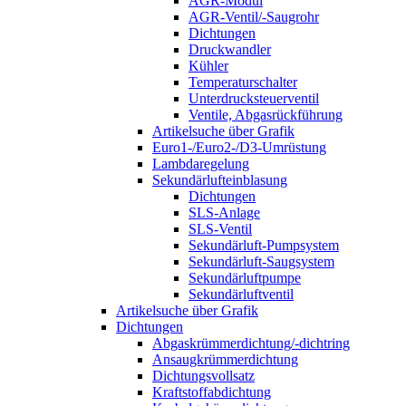
AGR-Modul
AGR-Ventil/-Saugrohr
Dichtungen
Druckwandler
Kühler
Temperaturschalter
Unterdrucksteuerventil
Ventile, Abgasrückführung
Artikelsuche über Grafik
Euro1-/Euro2-/D3-Umrüstung
Lambdaregelung
Sekundärlufteinblasung
Dichtungen
SLS-Anlage
SLS-Ventil
Sekundärluft-Pumpsystem
Sekundärluft-Saugsystem
Sekundärluftpumpe
Sekundärluftventil
Artikelsuche über Grafik
Dichtungen
Abgaskrümmerdichtung/-dichtring
Ansaugkrümmerdichtung
Dichtungsvollsatz
Kraftstoffabdichtung