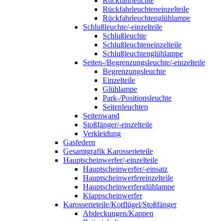
Rückfahrleuchte
Rückfahrleuchteneinzelteile
Rückfahrleuchtenglühlampe
Schlußleuchte/-einzelteile
Schlußleuchte
Schlußleuchteneinzelteile
Schlußleuchtenglühlampe
Seiten-/Begrenzungsleuchte/-einzelteile
Begrenzungsleuchte
Einzelteile
Glühlampe
Park-/Positionsleuchte
Seitenleuchten
Seitenwand
Stoßfänger/-einzelteile
Verkleidung
Gasfedern
Gesamtgrafik Karosserieteile
Hauptscheinwerfer/-einzelteile
Hauptscheinwerfer/-einsatz
Hauptscheinwerfereinzelteile
Hauptscheinwerferglühlampe
Klappscheinwerfer
Karosserieteile/Kotflügel/Stoßfänger
Abdeckungen/Kappen