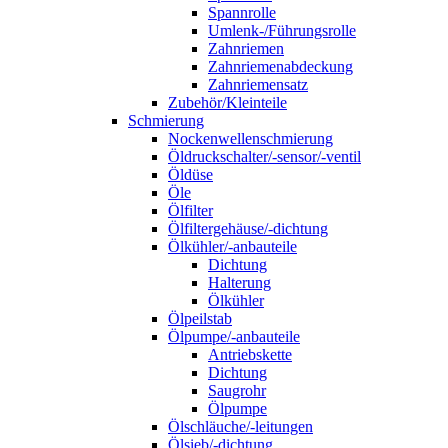
Spannrolle
Umlenk-/Führungsrolle
Zahnriemen
Zahnriemenabdeckung
Zahnriemensatz
Zubehör/Kleinteile
Schmierung
Nockenwellenschmierung
Öldruckschalter/-sensor/-ventil
Öldüse
Öle
Ölfilter
Ölfiltergehäuse/-dichtung
Ölkühler/-anbauteile
Dichtung
Halterung
Ölkühler
Ölpeilstab
Ölpumpe/-anbauteile
Antriebskette
Dichtung
Saugrohr
Ölpumpe
Ölschläuche/-leitungen
Ölsieb/-dichtung