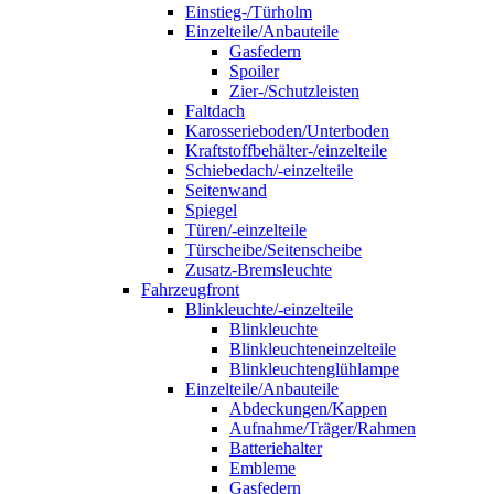
Einstieg-/Türholm
Einzelteile/Anbauteile
Gasfedern
Spoiler
Zier-/Schutzleisten
Faltdach
Karosserieboden/Unterboden
Kraftstoffbehälter-/einzelteile
Schiebedach/-einzelteile
Seitenwand
Spiegel
Türen/-einzelteile
Türscheibe/Seitenscheibe
Zusatz-Bremsleuchte
Fahrzeugfront
Blinkleuchte/-einzelteile
Blinkleuchte
Blinkleuchteneinzelteile
Blinkleuchtenglühlampe
Einzelteile/Anbauteile
Abdeckungen/Kappen
Aufnahme/Träger/Rahmen
Batteriehalter
Embleme
Gasfedern