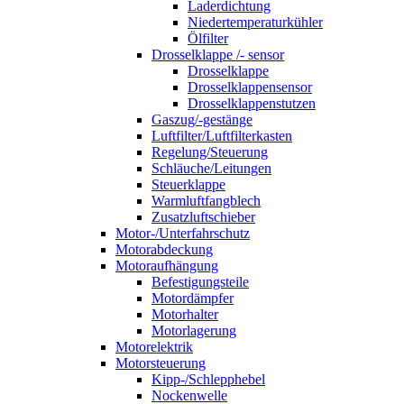
Laderdichtung
Niedertemperaturkühler
Ölfilter
Drosselklappe /- sensor
Drosselklappe
Drosselklappensensor
Drosselklappenstutzen
Gaszug/-gestänge
Luftfilter/Luftfilterkasten
Regelung/Steuerung
Schläuche/Leitungen
Steuerklappe
Warmluftfangblech
Zusatzluftschieber
Motor-/Unterfahrschutz
Motorabdeckung
Motoraufhängung
Befestigungsteile
Motordämpfer
Motorhalter
Motorlagerung
Motorelektrik
Motorsteuerung
Kipp-/Schlepphebel
Nockenwelle