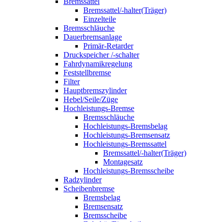
Bremssattel
Bremssattel/-halter(Träger)
Einzelteile
Bremsschläuche
Dauerbremsanlage
Primär-Retarder
Druckspeicher /-schalter
Fahrdynamikregelung
Feststellbremse
Filter
Hauptbremszylinder
Hebel/Seile/Züge
Hochleistungs-Bremse
Bremsschläuche
Hochleistungs-Bremsbelag
Hochleistungs-Bremsensatz
Hochleistungs-Bremssattel
Bremssattel/-halter(Träger)
Montagesatz
Hochleistungs-Bremsscheibe
Radzylinder
Scheibenbremse
Bremsbelag
Bremsensatz
Bremsscheibe