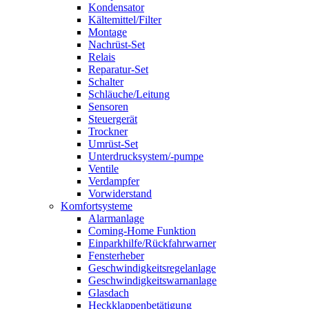
Kondensator
Kältemittel/Filter
Montage
Nachrüst-Set
Relais
Reparatur-Set
Schalter
Schläuche/Leitung
Sensoren
Steuergerät
Trockner
Umrüst-Set
Unterdrucksystem/-pumpe
Ventile
Verdampfer
Vorwiderstand
Komfortsysteme
Alarmanlage
Coming-Home Funktion
Einparkhilfe/Rückfahrwarner
Fensterheber
Geschwindigkeitsregelanlage
Geschwindigkeitswarnanlage
Glasdach
Heckklappenbetätigung