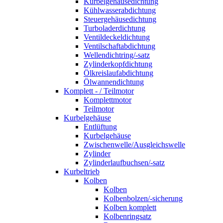
Kurbelgehäusedichtung
Kühlwasserabdichtung
Steuergehäusedichtung
Turboladerdichtung
Ventildeckeldichtung
Ventilschaftabdichtung
Wellendichtring/-satz
Zylinderkopfdichtung
Ölkreislaufabdichtung
Ölwannendichtung
Komplett - / Teilmotor
Komplettmotor
Teilmotor
Kurbelgehäuse
Entlüftung
Kurbelgehäuse
Zwischenwelle/Ausgleichswelle
Zylinder
Zylinderlaufbuchsen/-satz
Kurbeltrieb
Kolben
Kolben
Kolbenbolzen/-sicherung
Kolben komplett
Kolbenringsatz