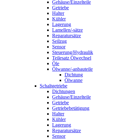
Gehäuse/Einzelteile
Getriebe
Halter
Kühler
Lagerung
Lamellen/-sätze
Reparatursätze
Seilzug
Sensor
Steuerung/Hydraulik
Teilesatz Ölwechsel
Öle
Ölwanne/-anbauteile
Dichtung
Ölwanne
Schaltgetriebe
Dichtungen
Gehäuse/Einzelteile
Getriebe
Getriebebetätigung
Halter
Kühler
Lagerung
Reparatursätze
Sensor