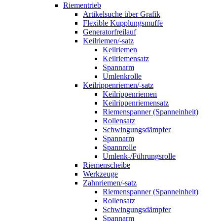
Riementrieb
Artikelsuche über Grafik
Flexible Kupplungsmuffe
Generatorfreilauf
Keilriemen/-satz
Keilriemen
Keilriemensatz
Spannarm
Umlenkrolle
Keilrippenriemen/-satz
Keilrippenriemen
Keilrippenriemensatz
Riemenspanner (Spanneinheit)
Rollensatz
Schwingungsdämpfer
Spannarm
Spannrolle
Umlenk-/Führungsrolle
Riemenscheibe
Werkzeuge
Zahnriemen/-satz
Riemenspanner (Spanneinheit)
Rollensatz
Schwingungsdämpfer
Spannarm