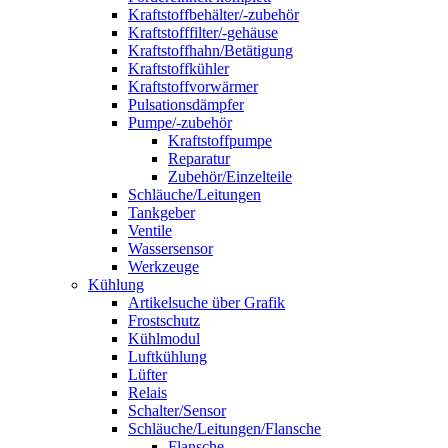
Kraftstoffbehälter/-zubehör
Kraftstofffilter/-gehäuse
Kraftstoffhahn/Betätigung
Kraftstoffkühler
Kraftstoffvorwärmer
Pulsationsdämpfer
Pumpe/-zubehör
Kraftstoffpumpe
Reparatur
Zubehör/Einzelteile
Schläuche/Leitungen
Tankgeber
Ventile
Wassersensor
Werkzeuge
Kühlung
Artikelsuche über Grafik
Frostschutz
Kühlmodul
Luftkühlung
Lüfter
Relais
Schalter/Sensor
Schläuche/Leitungen/Flansche
Flansche