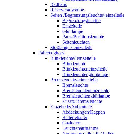
Radhaus
Reserveradwanne
Seiten-/Begrenzungsleuchte/-einzelteile
Begrenzungsleuchte
Einzelteile
Glühlampe
Park-/Positionsleuchte
Seitenleuchten
Stoßfänger/-einzelteile
Fahrzeugheck
Blinkleuchte/-einzelteile
Blinkleuchte
Blinkleuchteneinzelteile
Blinkleuchtenglühlampe
Bremsleuchte/-einzelteile
Bremsleuchte
Bremsleuchteneinzelteile
Bremsleuchtenglühlampe
Zusatz-Bremsleuchte
Einzelteile/Anbauteile
Abdeckungen/Kappen
Batteriehalter
Gasfedern
Leuchtenaufnahme
Nummernschildtafel/-halter