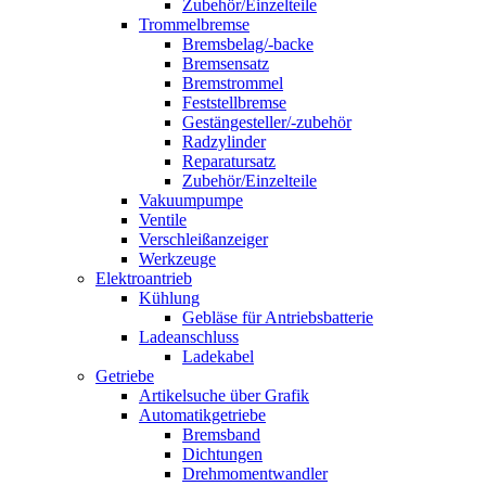
Zubehör/Einzelteile
Trommelbremse
Bremsbelag/-backe
Bremsensatz
Bremstrommel
Feststellbremse
Gestängesteller/-zubehör
Radzylinder
Reparatursatz
Zubehör/Einzelteile
Vakuumpumpe
Ventile
Verschleißanzeiger
Werkzeuge
Elektroantrieb
Kühlung
Gebläse für Antriebsbatterie
Ladeanschluss
Ladekabel
Getriebe
Artikelsuche über Grafik
Automatikgetriebe
Bremsband
Dichtungen
Drehmomentwandler