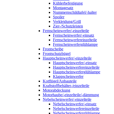
Kühlerbefestigung
Montagesatz
Nummernschildtafel/-halter
Spoiler
Verkleidung/Grill
Zier-/Schutzleisten
Fernscheinwerfer/-einzelteile
Fernscheinwerfer/-einsatz
Fernscheinwerfereinzelteile
Fernscheinwerferglühlampe
Frontscheibe
Frontschutzbügel
Hauptscheinwerfer/-einzelteile
Hauptscheinwerfer/-einsatz
Hauptscheinwerfereinzelteile
Hauptscheinwerferglühlampe
Klappscheinwerfer
Kotflügel/Anbauteile
Kraftstoffbehälter-/einzelteile
Motorabdeckung
Motorhaube/-einzelteile/-dämmung
Nebelscheinwerfer/-einzelteile
Nebelscheinwerfer/-einsatz
Nebelscheinwerfereinzelteile
Nebelscheinwerferglühlampe