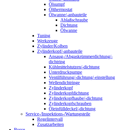
Ölsumpf
Ölthermostat
Ölwanne/-anbauteile
Ablaßschraube
Dichtung
Ölwanne
Tuning
Werkzeuge
Zylinder/Kolben
Zylinderkopf/-anbauteile
Ansaug-/Abgaskrümmerdichtung/-
dichtring
Kühlmittelstutzen/-dichtung
Unterdruckpumpe
Ventilführung/-dichtung/-einstellung
Wellendichtringe
Zylinderkopf
Zylinderkopfdichtung
Zylinderkopfhaube/-dichtung
Zylinderkopfschrauben
Öleinfülldeckel/-dichtung
Service-/Inspektions-/Wartungsteile
Regelintervall
Zusatzarbeiten
Busse