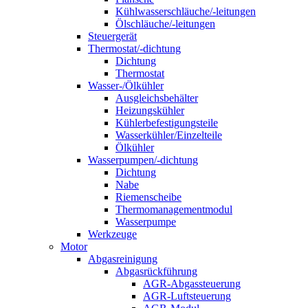
Kühlwasserschläuche/-leitungen
Ölschläuche/-leitungen
Steuergerät
Thermostat/-dichtung
Dichtung
Thermostat
Wasser-/Ölkühler
Ausgleichsbehälter
Heizungskühler
Kühlerbefestigungsteile
Wasserkühler/Einzelteile
Ölkühler
Wasserpumpen/-dichtung
Dichtung
Nabe
Riemenscheibe
Thermomanagementmodul
Wasserpumpe
Werkzeuge
Motor
Abgasreinigung
Abgasrückführung
AGR-Abgassteuerung
AGR-Luftsteuerung