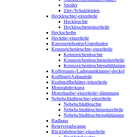
Spoiler
Zier-/Schutzleisten
Heckleuchte/-einzelteile
Heckleuchte
Heckleuchteneinzelteile
Heckscheibe
Hecktür/-einzelteile
Karosserieboden/Unterboden
Kennzeichenleuchte/-einzelteile
Kennzeichenleuchte
Kennzeichenleuchteneinzelteile
Kennzeichenleuchtenglühlampe
Kofferraum-/Laderaumklappe/-deckel
Kotflügel/Anbauteile
Kraftstoffbehälter-/einzelteile
Motorabdeckung
Motorhaube/-einzelteile/-dämmung
Nebelschlußleuchte/-einzelteile
Nebelschlußleuchte
Nebelschlußleuchteneinzelteile
Nebelschlußleuchtenglühlampe
Radhaus
Reserveradwanne
Rückfahrleuchte/-einzelteile