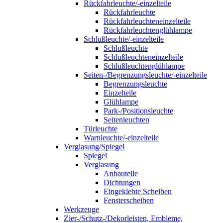
Rückfahrleuchte/-einzelteile
Rückfahrleuchte
Rückfahrleuchteneinzelteile
Rückfahrleuchtenglühlampe
Schlußleuchte/-einzelteile
Schlußleuchte
Schlußleuchteneinzelteile
Schlußleuchtenglühlampe
Seiten-/Begrenzungsleuchte/-einzelteile
Begrenzungsleuchte
Einzelteile
Glühlampe
Park-/Positionsleuchte
Seitenleuchten
Türleuchte
Warnleuchte/-einzelteile
Verglasung/Spiegel
Spiegel
Verglasung
Anbauteile
Dichtungen
Eingeklebte Scheiben
Fensterscheiben
Werkzeuge
Zier-/Schutz-/Dekorleisten, Embleme,