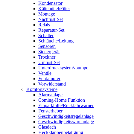
Kondensator
Kältemittel/Filter
Montage
Nachrüst-Set
Relais
Reparatur-Set
Schalter
Schläuche/Leitung
Sensoren
Steuergerät
Trockner
Umrüst-Set
Unterdrucksystem/-pumpe
Ventile
Verdampfer
Vorwiderstand
Komfortsysteme
Alarmanlage
Coming-Home Funktion
Einparkhilfe/Rückfahrwarner
Fensterheber
Geschwindigkeitsregelanlage
Geschwindigkeitswarnanlage
Glasdach
Heckklappenbetätigung