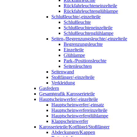
Rückfahrleuchte
Rückfahrleuchteneinzelteile
Rückfahrleuchtenglühlampe
Schlußleuchte/-einzelteile
Schlußleuchte
Schlußleuchteneinzelteile
Schlußleuchtenglühlampe
Seiten-/Begrenzungsleuchte/-einzelteile
Begrenzungsleuchte
Einzelteile
Glühlampe
Park-/Positionsleuchte
Seitenleuchten
Seitenwand
Stoßfänger/-einzelteile
Verkleidung
Gasfedern
Gesamtgrafik Karosserieteile
Hauptscheinwerfer/-einzelteile
Hauptscheinwerfer/-einsatz
Hauptscheinwerfereinzelteile
Hauptscheinwerferglühlampe
Klappscheinwerfer
Karosserieteile/Kotflügel/Stoßfänger
Abdeckungen/Kappen