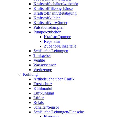
Kraftstoffbehälter/-zubehör
Kraftstofffilter/-gehäuse
Kraftstoffhahn/Betätigung
Kraftstoffkühler
Kraftstoffvorwärmer
Pulsationsdämpfer
Pumpe/-zubehör
Kraftstoffpumpe
Reparatur
Zubehör/Einzelteile
Schläuche/Leitungen
Tankgeber
Ventile
Wassersensor
Werkzeuge
Kühlung
Artikelsuche über Grafik
Frostschutz
Kühlmodul
Luftkühlung
Lüfter
Relais
Schalter/Sensor
Schläuche/Leitungen/Flansche
Flansche