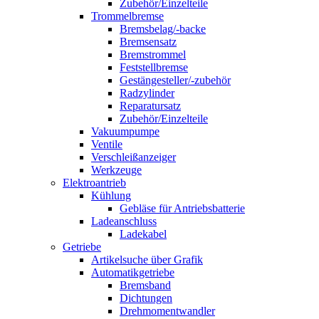
Zubehör/Einzelteile
Trommelbremse
Bremsbelag/-backe
Bremsensatz
Bremstrommel
Feststellbremse
Gestängesteller/-zubehör
Radzylinder
Reparatursatz
Zubehör/Einzelteile
Vakuumpumpe
Ventile
Verschleißanzeiger
Werkzeuge
Elektroantrieb
Kühlung
Gebläse für Antriebsbatterie
Ladeanschluss
Ladekabel
Getriebe
Artikelsuche über Grafik
Automatikgetriebe
Bremsband
Dichtungen
Drehmomentwandler