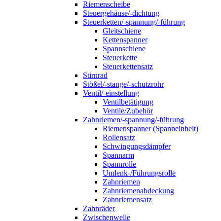
Riemenscheibe
Steuergehäuse/-dichtung
Steuerketten/-spannung/-führung
Gleitschiene
Kettenspanner
Spannschiene
Steuerkette
Steuerkettensatz
Stirnrad
Stößel/-stange/-schutzrohr
Ventil/-einstellung
Ventilbetätigung
Ventile/Zubehör
Zahnriemen/-spannung/-führung
Riemenspanner (Spanneinheit)
Rollensatz
Schwingungsdämpfer
Spannarm
Spannrolle
Umlenk-/Führungsrolle
Zahnriemen
Zahnriemenabdeckung
Zahnriemensatz
Zahnräder
Zwischenwelle