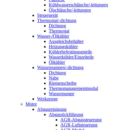
Kühlwasserschläuche/-leitungen
Ölschläuche/-leitungen
Steuergerät
Thermostat/-dichtung
Dichtung
Thermostat
Wasser-/Ölkühler
Ausgleichsbehälter
Heizungskühler
Kühlerbefestigungsteile
Wasserkühler/Einzelteile
Ölkühler
Wasserpumpen/-dichtung
Dichtung
Nabe
Riemenscheibe
Thermomanagementmodul
Wasserpumpe
Werkzeuge
Motor
Abgasreinigung
Abgasrückführung
AGR-Abgassteuerung
AGR-Luftsteuerung