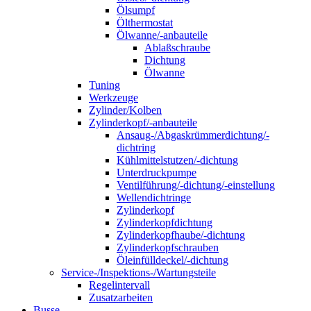
Ölsumpf
Ölthermostat
Ölwanne/-anbauteile
Ablaßschraube
Dichtung
Ölwanne
Tuning
Werkzeuge
Zylinder/Kolben
Zylinderkopf/-anbauteile
Ansaug-/Abgaskrümmerdichtung/-
dichtring
Kühlmittelstutzen/-dichtung
Unterdruckpumpe
Ventilführung/-dichtung/-einstellung
Wellendichtringe
Zylinderkopf
Zylinderkopfdichtung
Zylinderkopfhaube/-dichtung
Zylinderkopfschrauben
Öleinfülldeckel/-dichtung
Service-/Inspektions-/Wartungsteile
Regelintervall
Zusatzarbeiten
Busse