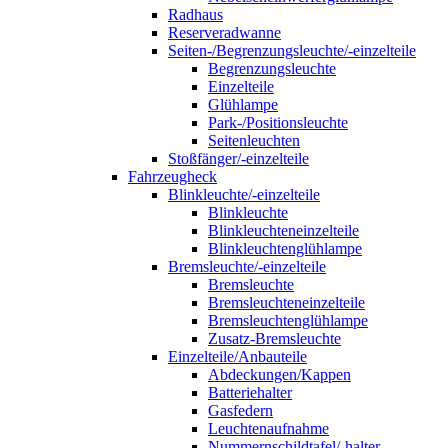
Radhaus
Reserveradwanne
Seiten-/Begrenzungsleuchte/-einzelteile
Begrenzungsleuchte
Einzelteile
Glühlampe
Park-/Positionsleuchte
Seitenleuchten
Stoßfänger/-einzelteile
Fahrzeugheck
Blinkleuchte/-einzelteile
Blinkleuchte
Blinkleuchteneinzelteile
Blinkleuchtenglühlampe
Bremsleuchte/-einzelteile
Bremsleuchte
Bremsleuchteneinzelteile
Bremsleuchtenglühlampe
Zusatz-Bremsleuchte
Einzelteile/Anbauteile
Abdeckungen/Kappen
Batteriehalter
Gasfedern
Leuchtenaufnahme
Nummernschildtafel/-halter