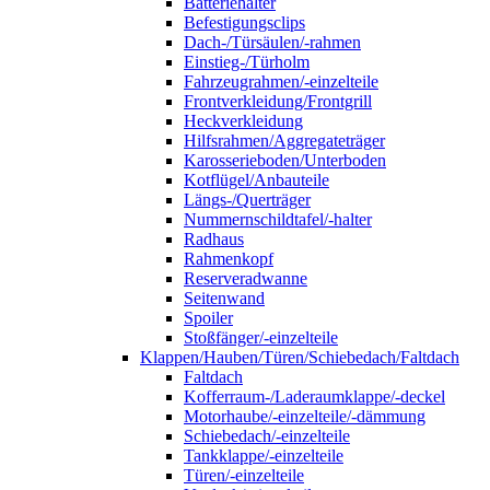
Batteriehalter
Befestigungsclips
Dach-/Türsäulen/-rahmen
Einstieg-/Türholm
Fahrzeugrahmen/-einzelteile
Frontverkleidung/Frontgrill
Heckverkleidung
Hilfsrahmen/Aggregateträger
Karosserieboden/Unterboden
Kotflügel/Anbauteile
Längs-/Querträger
Nummernschildtafel/-halter
Radhaus
Rahmenkopf
Reserveradwanne
Seitenwand
Spoiler
Stoßfänger/-einzelteile
Klappen/Hauben/Türen/Schiebedach/Faltdach
Faltdach
Kofferraum-/Laderaumklappe/-deckel
Motorhaube/-einzelteile/-dämmung
Schiebedach/-einzelteile
Tankklappe/-einzelteile
Türen/-einzelteile