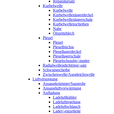
Reparatursatz
Kurbelwelle
Kurbelwelle
Kurbelwellenlagerdeckel
Kurbelwellenlagerschale
Kurbelwellenscheiben
Nabe
Ölspritzblech
Pleuel
Pleuel
Pleuelbüchse
Pleuellagerdeckel
Pleuellagerschale
Pleuelschraube/-mutter
Radialwellendichtring/-satz
Schwungscheibe
Zwischenwelle/Ausgleichswelle
Luftversorgung
Ansaugkrümmer/Saugrohr
Ansaugluftvorwärmung
Aufladung
Ladeluftkühler
Ladeluftregelung
Ladeluftschlauch
Lader/-einzelteile