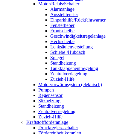
Motor/Relais/Schalter
Alarmanlage
Ausstellfenster
Einparkhilfe/Rückfahrwarner
Fensterheber
Frontscheibe
Geschwindigkeitsregelanlage
Heckscheibe
Lenksäulenverstellung
Schiebe-/Hubdach
Spiegel
Standheizung
Tankklappenentriegelung
Zentralverriegelung
Zuzieh-Hilfe
Motorvorwärmsystem (elektrisch)
Pumpen
Regensensor
Sitzheizung
Standheizung
Zentralverriegelung
Zuzieh-Hilfe
Kraftstoffförderanlage
Druckregler/-schalter
Fördereinheit komplett