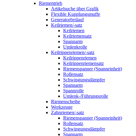
Riementrieb
Artikelsuche über Grafik
Flexible Kupplungsmuffe
Generatorfreilauf
Keilriemen/-satz
Keilriemen
Keilriemensatz
Spannarm
Umlenkrolle
Keilrippenriemen/-satz
Keilrippenriemen
Keilrippenriemensatz
Riemenspanner (Spanneinheit)
Rollensatz
Schwingungsdämpfer
Spannarm
Spannrolle
Umlenk-/Führungsrolle
Riemenscheibe
Werkzeuge
Zahnriemen/-satz
Riemenspanner (Spanneinheit)
Rollensatz
Schwingungsdämpfer
Spannarm