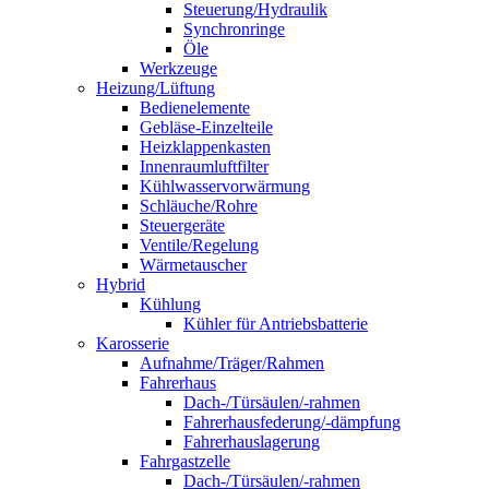
Steuerung/Hydraulik
Synchronringe
Öle
Werkzeuge
Heizung/Lüftung
Bedienelemente
Gebläse-Einzelteile
Heizklappenkasten
Innenraumluftfilter
Kühlwasservorwärmung
Schläuche/Rohre
Steuergeräte
Ventile/Regelung
Wärmetauscher
Hybrid
Kühlung
Kühler für Antriebsbatterie
Karosserie
Aufnahme/Träger/Rahmen
Fahrerhaus
Dach-/Türsäulen/-rahmen
Fahrerhausfederung/-dämpfung
Fahrerhauslagerung
Fahrgastzelle
Dach-/Türsäulen/-rahmen