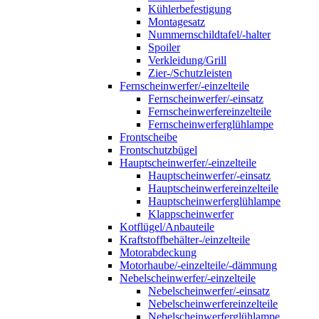
Kühlerbefestigung
Montagesatz
Nummernschildtafel/-halter
Spoiler
Verkleidung/Grill
Zier-/Schutzleisten
Fernscheinwerfer/-einzelteile
Fernscheinwerfer/-einsatz
Fernscheinwerfereinzelteile
Fernscheinwerferglühlampe
Frontscheibe
Frontschutzbügel
Hauptscheinwerfer/-einzelteile
Hauptscheinwerfer/-einsatz
Hauptscheinwerfereinzelteile
Hauptscheinwerferglühlampe
Klappscheinwerfer
Kotflügel/Anbauteile
Kraftstoffbehälter-/einzelteile
Motorabdeckung
Motorhaube/-einzelteile/-dämmung
Nebelscheinwerfer/-einzelteile
Nebelscheinwerfer/-einsatz
Nebelscheinwerfereinzelteile
Nebelscheinwerferglühlampe