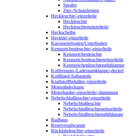
Spoiler
Zier-/Schutzleisten
Heckleuchte/-einzelteile
Heckleuchte
Heckleuchteneinzelteile
Heckscheibe
Hecktür/-einzelteile
Karosserieboden/Unterboden
Kennzeichenleuchte/-einzelteile
Kennzeichenleuchte
Kennzeichenleuchteneinzelteile
Kennzeichenleuchtenglühlampe
Kofferraum-/Laderaumklappe/-deckel
Kotflügel/Anbauteile
Kraftstoffbehälter-/einzelteile
Motorabdeckung
Motorhaube/-einzelteile/-dämmung
Nebelschlußleuchte/-einzelteile
Nebelschlußleuchte
Nebelschlußleuchteneinzelteile
Nebelschlußleuchtenglühlampe
Radhaus
Reserveradwanne
Rückfahrleuchte/-einzelteile