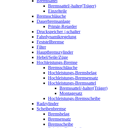
Bremssattel
Bremssattel/-halter(Träger)
Einzelteile
Bremsschläuche
Dauerbremsanlage
Primär-Retarder
Druckspeicher /-schalter
Fahrdynamikregelung
Feststellbremse
Filter
Hauptbremszylinder
Hebel/Seile/Züge
Hochleistungs-Bremse
Bremsschläuche
Hochleistungs-Bremsbelag
Hochleistungs-Bremsensatz
Hochleistungs-Bremssattel
Bremssattel/-halter(Träger)
Montagesatz
Hochleistungs-Bremsscheibe
Radzylinder
Scheibenbremse
Bremsbelag
Bremsensatz
Bremsscheibe