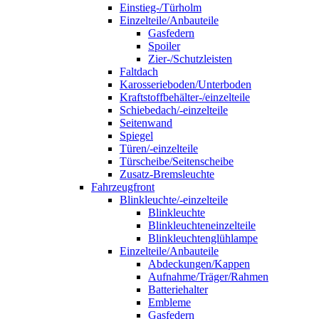
Einstieg-/Türholm
Einzelteile/Anbauteile
Gasfedern
Spoiler
Zier-/Schutzleisten
Faltdach
Karosserieboden/Unterboden
Kraftstoffbehälter-/einzelteile
Schiebedach/-einzelteile
Seitenwand
Spiegel
Türen/-einzelteile
Türscheibe/Seitenscheibe
Zusatz-Bremsleuchte
Fahrzeugfront
Blinkleuchte/-einzelteile
Blinkleuchte
Blinkleuchteneinzelteile
Blinkleuchtenglühlampe
Einzelteile/Anbauteile
Abdeckungen/Kappen
Aufnahme/Träger/Rahmen
Batteriehalter
Embleme
Gasfedern