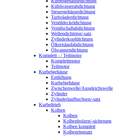
Kurbelgehäusedichtung
Kühlwasserabdichtung
Steuergehäusedichtung
Turboladerdichtung
Ventildeckeldichtung
Ventilschaftabdichtung
Wellendichtring/-satz
Zylinderkopfdichtung
Ölkreislaufabdichtung
Ölwannendichtung
Komplett - / Teilmotor
Komplettmotor
Teilmotor
Kurbelgehäuse
Entlüftung
Kurbelgehäuse
Zwischenwelle/Ausgleichswelle
Zylinder
Zylinderlaufbuchsen/-satz
Kurbeltrieb
Kolben
Kolben
Kolbenbolzen/-sicherung
Kolben komplett
Kolbenringsatz