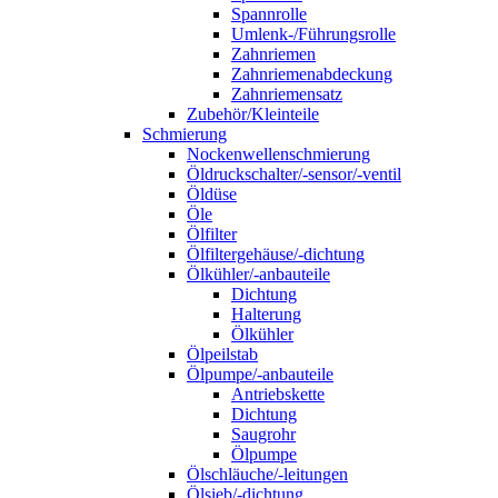
Spannrolle
Umlenk-/Führungsrolle
Zahnriemen
Zahnriemenabdeckung
Zahnriemensatz
Zubehör/Kleinteile
Schmierung
Nockenwellenschmierung
Öldruckschalter/-sensor/-ventil
Öldüse
Öle
Ölfilter
Ölfiltergehäuse/-dichtung
Ölkühler/-anbauteile
Dichtung
Halterung
Ölkühler
Ölpeilstab
Ölpumpe/-anbauteile
Antriebskette
Dichtung
Saugrohr
Ölpumpe
Ölschläuche/-leitungen
Ölsieb/-dichtung