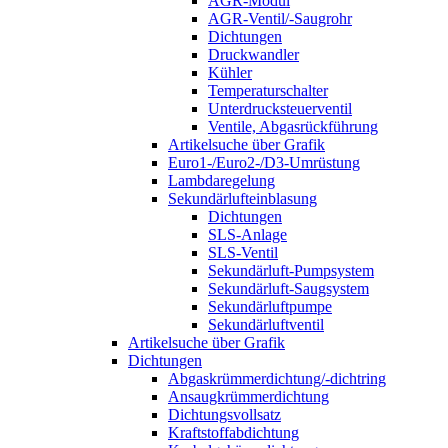
AGR-Modul
AGR-Ventil/-Saugrohr
Dichtungen
Druckwandler
Kühler
Temperaturschalter
Unterdrucksteuerventil
Ventile, Abgasrückführung
Artikelsuche über Grafik
Euro1-/Euro2-/D3-Umrüstung
Lambdaregelung
Sekundärlufteinblasung
Dichtungen
SLS-Anlage
SLS-Ventil
Sekundärluft-Pumpsystem
Sekundärluft-Saugsystem
Sekundärluftpumpe
Sekundärluftventil
Artikelsuche über Grafik
Dichtungen
Abgaskrümmerdichtung/-dichtring
Ansaugkrümmerdichtung
Dichtungsvollsatz
Kraftstoffabdichtung