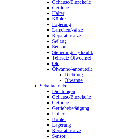
Gehäuse/Einzelteile
Getriebe
Halter
Kühler
Lagerung
Lamellen/-sätze
Reparatursätze
Seilzug
Sensor
Steuerung/Hydraulik
Teilesatz Ölwechsel
Öle
Ölwanne/-anbauteile
Dichtung
Ölwanne
Schaltgetriebe
Dichtungen
Gehäuse/Einzelteile
Getriebe
Getriebebetätigung
Halter
Kühler
Lagerung
Reparatursätze
Sensor