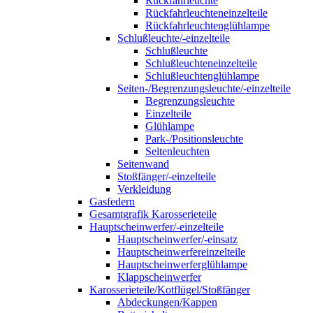
Rückfahrleuchte
Rückfahrleuchteneinzelteile
Rückfahrleuchtenglühlampe
Schlußleuchte/-einzelteile
Schlußleuchte
Schlußleuchteneinzelteile
Schlußleuchtenglühlampe
Seiten-/Begrenzungsleuchte/-einzelteile
Begrenzungsleuchte
Einzelteile
Glühlampe
Park-/Positionsleuchte
Seitenleuchten
Seitenwand
Stoßfänger/-einzelteile
Verkleidung
Gasfedern
Gesamtgrafik Karosserieteile
Hauptscheinwerfer/-einzelteile
Hauptscheinwerfer/-einsatz
Hauptscheinwerfereinzelteile
Hauptscheinwerferglühlampe
Klappscheinwerfer
Karosserieteile/Kotflügel/Stoßfänger
Abdeckungen/Kappen