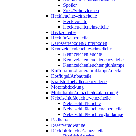
Spoiler
Zier-/Schutzleisten
Heckleuchte/-einzelteile
Heckleuchte
Heckleuchteneinzelteile
Heckscheibe
Hecktür/-einzelteile
Karosserieboden/Unterboden
Kennzeichenleuchte/-einzelteile
Kennzeichenleuchte
Kennzeichenleuchteneinzelteile
Kennzeichenleuchtenglühlampe
Kofferraum-/Laderaumklappe/-deckel
Kotflügel/Anbauteile
Kraftstoffbehälter-/einzelteile
Motorabdeckung
Motorhaube/-einzelteile/-dämmung
Nebelschlußleuchte/-einzelteile
Nebelschlußleuchte
Nebelschlußleuchteneinzelteile
Nebelschlußleuchtenglühlampe
Radhaus
Reserveradwanne
Rückfahrleuchte/-einzelteile