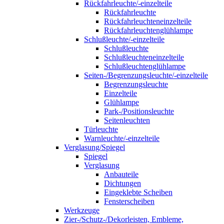
Rückfahrleuchte/-einzelteile
Rückfahrleuchte
Rückfahrleuchteneinzelteile
Rückfahrleuchtenglühlampe
Schlußleuchte/-einzelteile
Schlußleuchte
Schlußleuchteneinzelteile
Schlußleuchtenglühlampe
Seiten-/Begrenzungsleuchte/-einzelteile
Begrenzungsleuchte
Einzelteile
Glühlampe
Park-/Positionsleuchte
Seitenleuchten
Türleuchte
Warnleuchte/-einzelteile
Verglasung/Spiegel
Spiegel
Verglasung
Anbauteile
Dichtungen
Eingeklebte Scheiben
Fensterscheiben
Werkzeuge
Zier-/Schutz-/Dekorleisten, Embleme,