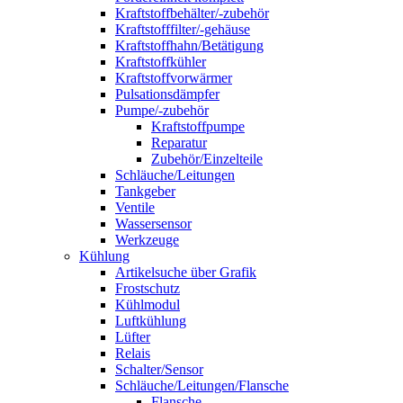
Kraftstoffbehälter/-zubehör
Kraftstofffilter/-gehäuse
Kraftstoffhahn/Betätigung
Kraftstoffkühler
Kraftstoffvorwärmer
Pulsationsdämpfer
Pumpe/-zubehör
Kraftstoffpumpe
Reparatur
Zubehör/Einzelteile
Schläuche/Leitungen
Tankgeber
Ventile
Wassersensor
Werkzeuge
Kühlung
Artikelsuche über Grafik
Frostschutz
Kühlmodul
Luftkühlung
Lüfter
Relais
Schalter/Sensor
Schläuche/Leitungen/Flansche
Flansche