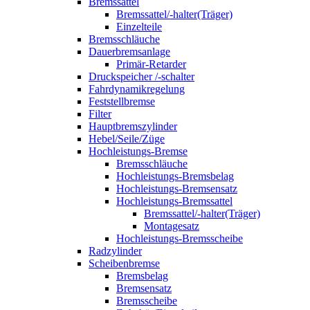
Bremssattel
Bremssattel/-halter(Träger)
Einzelteile
Bremsschläuche
Dauerbremsanlage
Primär-Retarder
Druckspeicher /-schalter
Fahrdynamikregelung
Feststellbremse
Filter
Hauptbremszylinder
Hebel/Seile/Züge
Hochleistungs-Bremse
Bremsschläuche
Hochleistungs-Bremsbelag
Hochleistungs-Bremsensatz
Hochleistungs-Bremssattel
Bremssattel/-halter(Träger)
Montagesatz
Hochleistungs-Bremsscheibe
Radzylinder
Scheibenbremse
Bremsbelag
Bremsensatz
Bremsscheibe