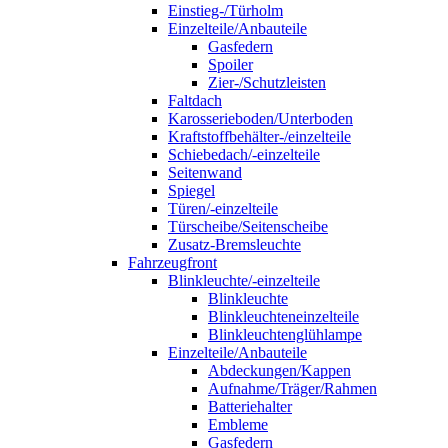
Einstieg-/Türholm
Einzelteile/Anbauteile
Gasfedern
Spoiler
Zier-/Schutzleisten
Faltdach
Karosserieboden/Unterboden
Kraftstoffbehälter-/einzelteile
Schiebedach/-einzelteile
Seitenwand
Spiegel
Türen/-einzelteile
Türscheibe/Seitenscheibe
Zusatz-Bremsleuchte
Fahrzeugfront
Blinkleuchte/-einzelteile
Blinkleuchte
Blinkleuchteneinzelteile
Blinkleuchtenglühlampe
Einzelteile/Anbauteile
Abdeckungen/Kappen
Aufnahme/Träger/Rahmen
Batteriehalter
Embleme
Gasfedern