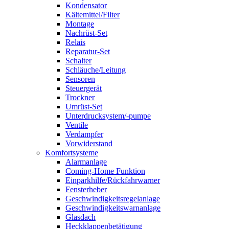
Kondensator
Kältemittel/Filter
Montage
Nachrüst-Set
Relais
Reparatur-Set
Schalter
Schläuche/Leitung
Sensoren
Steuergerät
Trockner
Umrüst-Set
Unterdrucksystem/-pumpe
Ventile
Verdampfer
Vorwiderstand
Komfortsysteme
Alarmanlage
Coming-Home Funktion
Einparkhilfe/Rückfahrwarner
Fensterheber
Geschwindigkeitsregelanlage
Geschwindigkeitswarnanlage
Glasdach
Heckklappenbetätigung