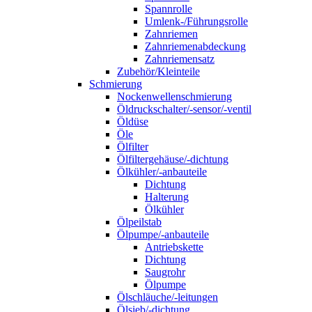
Spannrolle
Umlenk-/Führungsrolle
Zahnriemen
Zahnriemenabdeckung
Zahnriemensatz
Zubehör/Kleinteile
Schmierung
Nockenwellenschmierung
Öldruckschalter/-sensor/-ventil
Öldüse
Öle
Ölfilter
Ölfiltergehäuse/-dichtung
Ölkühler/-anbauteile
Dichtung
Halterung
Ölkühler
Ölpeilstab
Ölpumpe/-anbauteile
Antriebskette
Dichtung
Saugrohr
Ölpumpe
Ölschläuche/-leitungen
Ölsieb/-dichtung