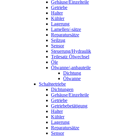
Gehäuse/Einzelteile
Getriebe
Halter
Kühler
Lagerung
Lamellen/-sätze
Reparatursätze
Seilzug
Sensor
Steuerung/Hydraulik
Teilesatz Ölwechsel
Öle
Ölwanne/-anbauteile
Dichtung
Ölwanne
Schaltgetriebe
Dichtungen
Gehäuse/Einzelteile
Getriebe
Getriebebetätigung
Halter
Kühler
Lagerung
Reparatursätze
Sensor