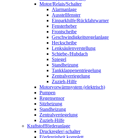
Motor/Relais/Schalter
Alarmanlage
Ausstellfenster
Einparkhilfe/Rückfahrwarner
Fensterheber
Frontscheibe
Geschwindigkeitsregelanlage
Heckscheibe
Lenksäulenverstellung
Schiebe-/Hubdach
Spiegel
Standheizung
Tankklappenentriegelung
Zentralverriegelung
Zuzieh-Hilfe
Motorvorwärmsystem (elektrisch)
Pumpen
Regensensor
Sitzheizung
Standheizung
Zentralverriegelung
Zuzieh-Hilfe
Kraftstoffförderanlage
Druckregler/-schalter
Fördereinheit komplett