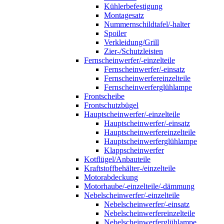
Kühlerbefestigung
Montagesatz
Nummernschildtafel/-halter
Spoiler
Verkleidung/Grill
Zier-/Schutzleisten
Fernscheinwerfer/-einzelteile
Fernscheinwerfer/-einsatz
Fernscheinwerfereinzelteile
Fernscheinwerferglühlampe
Frontscheibe
Frontschutzbügel
Hauptscheinwerfer/-einzelteile
Hauptscheinwerfer/-einsatz
Hauptscheinwerfereinzelteile
Hauptscheinwerferglühlampe
Klappscheinwerfer
Kotflügel/Anbauteile
Kraftstoffbehälter-/einzelteile
Motorabdeckung
Motorhaube/-einzelteile/-dämmung
Nebelscheinwerfer/-einzelteile
Nebelscheinwerfer/-einsatz
Nebelscheinwerfereinzelteile
Nebelscheinwerferglühlampe