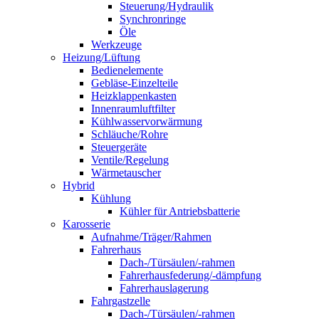
Steuerung/Hydraulik
Synchronringe
Öle
Werkzeuge
Heizung/Lüftung
Bedienelemente
Gebläse-Einzelteile
Heizklappenkasten
Innenraumluftfilter
Kühlwasservorwärmung
Schläuche/Rohre
Steuergeräte
Ventile/Regelung
Wärmetauscher
Hybrid
Kühlung
Kühler für Antriebsbatterie
Karosserie
Aufnahme/Träger/Rahmen
Fahrerhaus
Dach-/Türsäulen/-rahmen
Fahrerhausfederung/-dämpfung
Fahrerhauslagerung
Fahrgastzelle
Dach-/Türsäulen/-rahmen