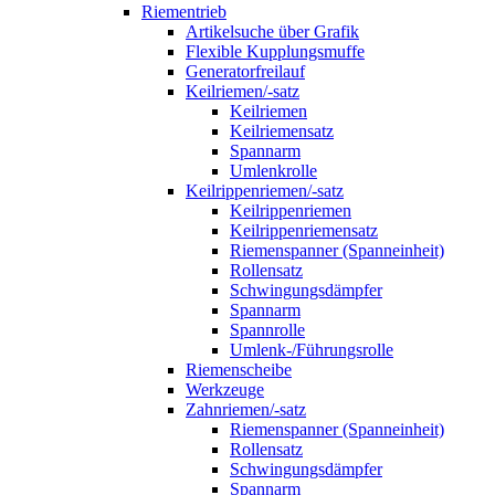
Riementrieb
Artikelsuche über Grafik
Flexible Kupplungsmuffe
Generatorfreilauf
Keilriemen/-satz
Keilriemen
Keilriemensatz
Spannarm
Umlenkrolle
Keilrippenriemen/-satz
Keilrippenriemen
Keilrippenriemensatz
Riemenspanner (Spanneinheit)
Rollensatz
Schwingungsdämpfer
Spannarm
Spannrolle
Umlenk-/Führungsrolle
Riemenscheibe
Werkzeuge
Zahnriemen/-satz
Riemenspanner (Spanneinheit)
Rollensatz
Schwingungsdämpfer
Spannarm