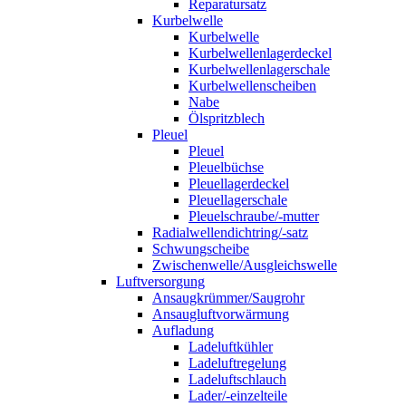
Reparatursatz
Kurbelwelle
Kurbelwelle
Kurbelwellenlagerdeckel
Kurbelwellenlagerschale
Kurbelwellenscheiben
Nabe
Ölspritzblech
Pleuel
Pleuel
Pleuelbüchse
Pleuellagerdeckel
Pleuellagerschale
Pleuelschraube/-mutter
Radialwellendichtring/-satz
Schwungscheibe
Zwischenwelle/Ausgleichswelle
Luftversorgung
Ansaugkrümmer/Saugrohr
Ansaugluftvorwärmung
Aufladung
Ladeluftkühler
Ladeluftregelung
Ladeluftschlauch
Lader/-einzelteile