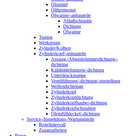
Ölsumpf
Ölthermostat
Ölwanne/-anbauteile
Ablaßschraube
Dichtung
Ölwanne
Tuning
Werkzeuge
Zylinder/Kolben
Zylinderkopf/-anbauteile
Ansaug-/Abgaskrümmerdichtung/-
dichtring
Kühlmittelstutzen/-dichtung
Unterdruckpumpe
Ventilführung/-dichtung/-einstellung
Wellendichtringe
Zylinderkopf
Zylinderkopfdichtung
Zylinderkopfhaube/-dichtung
Zylinderkopfschrauben
Öleinfülldeckel/-dichtung
Service-/Inspektions-/Wartungsteile
Regelintervall
Zusatzarbeiten
Busse