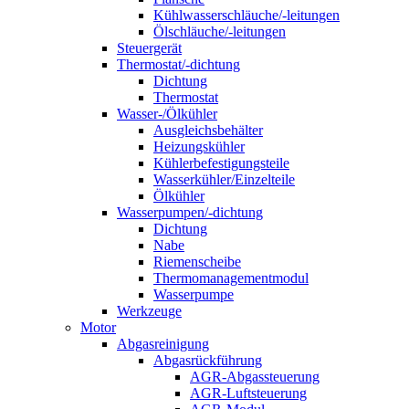
Kühlwasserschläuche/-leitungen
Ölschläuche/-leitungen
Steuergerät
Thermostat/-dichtung
Dichtung
Thermostat
Wasser-/Ölkühler
Ausgleichsbehälter
Heizungskühler
Kühlerbefestigungsteile
Wasserkühler/Einzelteile
Ölkühler
Wasserpumpen/-dichtung
Dichtung
Nabe
Riemenscheibe
Thermomanagementmodul
Wasserpumpe
Werkzeuge
Motor
Abgasreinigung
Abgasrückführung
AGR-Abgassteuerung
AGR-Luftsteuerung