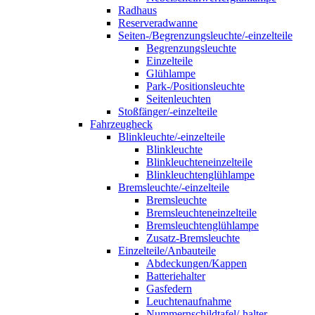
Radhaus
Reserveradwanne
Seiten-/Begrenzungsleuchte/-einzelteile
Begrenzungsleuchte
Einzelteile
Glühlampe
Park-/Positionsleuchte
Seitenleuchten
Stoßfänger/-einzelteile
Fahrzeugheck
Blinkleuchte/-einzelteile
Blinkleuchte
Blinkleuchteneinzelteile
Blinkleuchtenglühlampe
Bremsleuchte/-einzelteile
Bremsleuchte
Bremsleuchteneinzelteile
Bremsleuchtenglühlampe
Zusatz-Bremsleuchte
Einzelteile/Anbauteile
Abdeckungen/Kappen
Batteriehalter
Gasfedern
Leuchtenaufnahme
Nummernschildtafel/-halter