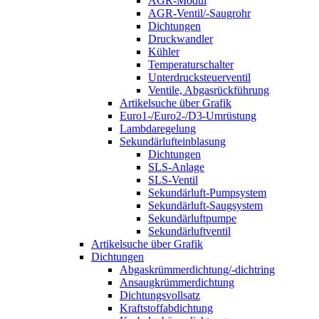
AGR-Modul
AGR-Ventil/-Saugrohr
Dichtungen
Druckwandler
Kühler
Temperaturschalter
Unterdrucksteuerventil
Ventile, Abgasrückführung
Artikelsuche über Grafik
Euro1-/Euro2-/D3-Umrüstung
Lambdaregelung
Sekundärlufteinblasung
Dichtungen
SLS-Anlage
SLS-Ventil
Sekundärluft-Pumpsystem
Sekundärluft-Saugsystem
Sekundärluftpumpe
Sekundärluftventil
Artikelsuche über Grafik
Dichtungen
Abgaskrümmerdichtung/-dichtring
Ansaugkrümmerdichtung
Dichtungsvollsatz
Kraftstoffabdichtung