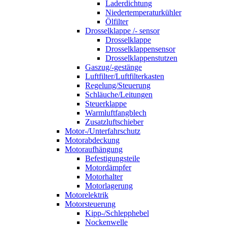
Laderdichtung
Niedertemperaturkühler
Ölfilter
Drosselklappe /- sensor
Drosselklappe
Drosselklappensensor
Drosselklappenstutzen
Gaszug/-gestänge
Luftfilter/Luftfilterkasten
Regelung/Steuerung
Schläuche/Leitungen
Steuerklappe
Warmluftfangblech
Zusatzluftschieber
Motor-/Unterfahrschutz
Motorabdeckung
Motoraufhängung
Befestigungsteile
Motordämpfer
Motorhalter
Motorlagerung
Motorelektrik
Motorsteuerung
Kipp-/Schlepphebel
Nockenwelle