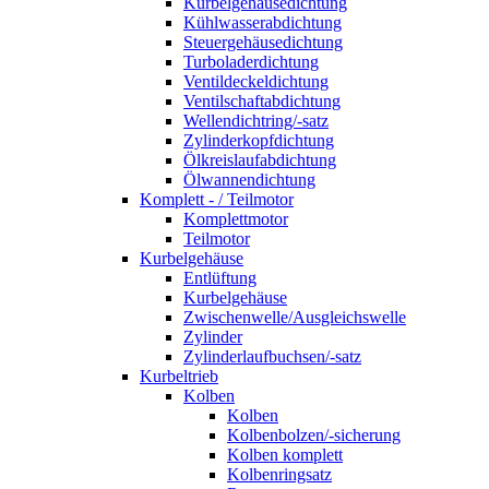
Kurbelgehäusedichtung
Kühlwasserabdichtung
Steuergehäusedichtung
Turboladerdichtung
Ventildeckeldichtung
Ventilschaftabdichtung
Wellendichtring/-satz
Zylinderkopfdichtung
Ölkreislaufabdichtung
Ölwannendichtung
Komplett - / Teilmotor
Komplettmotor
Teilmotor
Kurbelgehäuse
Entlüftung
Kurbelgehäuse
Zwischenwelle/Ausgleichswelle
Zylinder
Zylinderlaufbuchsen/-satz
Kurbeltrieb
Kolben
Kolben
Kolbenbolzen/-sicherung
Kolben komplett
Kolbenringsatz