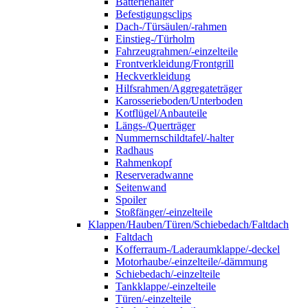
Batteriehalter
Befestigungsclips
Dach-/Türsäulen/-rahmen
Einstieg-/Türholm
Fahrzeugrahmen/-einzelteile
Frontverkleidung/Frontgrill
Heckverkleidung
Hilfsrahmen/Aggregateträger
Karosserieboden/Unterboden
Kotflügel/Anbauteile
Längs-/Querträger
Nummernschildtafel/-halter
Radhaus
Rahmenkopf
Reserveradwanne
Seitenwand
Spoiler
Stoßfänger/-einzelteile
Klappen/Hauben/Türen/Schiebedach/Faltdach
Faltdach
Kofferraum-/Laderaumklappe/-deckel
Motorhaube/-einzelteile/-dämmung
Schiebedach/-einzelteile
Tankklappe/-einzelteile
Türen/-einzelteile