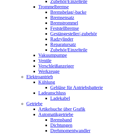
Zubehör/Einzelteile
Trommelbremse
Bremsbelag/-backe
Bremsensatz
Bremstrommel
Feststellbremse
Gestängesteller/-zubehör
Radzylinder
Reparatursatz
Zubehör/Einzelteile
Vakuumpumpe
Ventile
Verschleißanzeiger
Werkzeuge
Elektroantrieb
Kühlung
Gebläse für Antriebsbatterie
Ladeanschluss
Ladekabel
Getriebe
Artikelsuche über Grafik
Automatikgetriebe
Bremsband
Dichtungen
Drehmomentwandler