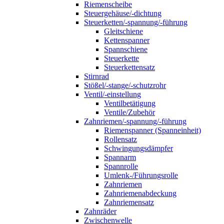
Riemenscheibe
Steuergehäuse/-dichtung
Steuerketten/-spannung/-führung
Gleitschiene
Kettenspanner
Spannschiene
Steuerkette
Steuerkettensatz
Stirnrad
Stößel/-stange/-schutzrohr
Ventil/-einstellung
Ventilbetätigung
Ventile/Zubehör
Zahnriemen/-spannung/-führung
Riemenspanner (Spanneinheit)
Rollensatz
Schwingungsdämpfer
Spannarm
Spannrolle
Umlenk-/Führungsrolle
Zahnriemen
Zahnriemenabdeckung
Zahnriemensatz
Zahnräder
Zwischenwelle