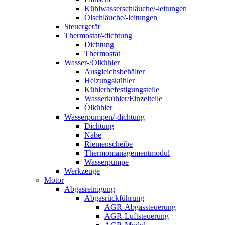
Kühlwasserschläuche/-leitungen
Ölschläuche/-leitungen
Steuergerät
Thermostat/-dichtung
Dichtung
Thermostat
Wasser-/Ölkühler
Ausgleichsbehälter
Heizungskühler
Kühlerbefestigungsteile
Wasserkühler/Einzelteile
Ölkühler
Wasserpumpen/-dichtung
Dichtung
Nabe
Riemenscheibe
Thermomanagementmodul
Wasserpumpe
Werkzeuge
Motor
Abgasreinigung
Abgasrückführung
AGR-Abgassteuerung
AGR-Luftsteuerung