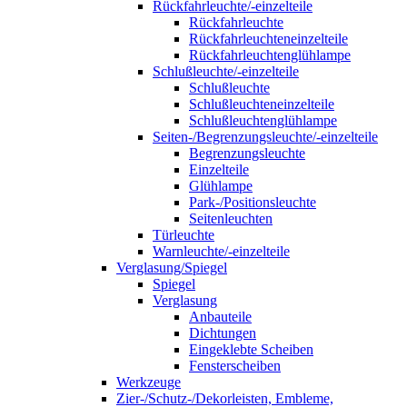
Rückfahrleuchte/-einzelteile
Rückfahrleuchte
Rückfahrleuchteneinzelteile
Rückfahrleuchtenglühlampe
Schlußleuchte/-einzelteile
Schlußleuchte
Schlußleuchteneinzelteile
Schlußleuchtenglühlampe
Seiten-/Begrenzungsleuchte/-einzelteile
Begrenzungsleuchte
Einzelteile
Glühlampe
Park-/Positionsleuchte
Seitenleuchten
Türleuchte
Warnleuchte/-einzelteile
Verglasung/Spiegel
Spiegel
Verglasung
Anbauteile
Dichtungen
Eingeklebte Scheiben
Fensterscheiben
Werkzeuge
Zier-/Schutz-/Dekorleisten, Embleme,