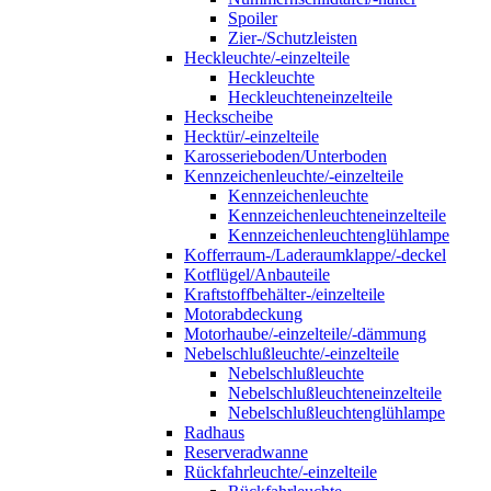
Spoiler
Zier-/Schutzleisten
Heckleuchte/-einzelteile
Heckleuchte
Heckleuchteneinzelteile
Heckscheibe
Hecktür/-einzelteile
Karosserieboden/Unterboden
Kennzeichenleuchte/-einzelteile
Kennzeichenleuchte
Kennzeichenleuchteneinzelteile
Kennzeichenleuchtenglühlampe
Kofferraum-/Laderaumklappe/-deckel
Kotflügel/Anbauteile
Kraftstoffbehälter-/einzelteile
Motorabdeckung
Motorhaube/-einzelteile/-dämmung
Nebelschlußleuchte/-einzelteile
Nebelschlußleuchte
Nebelschlußleuchteneinzelteile
Nebelschlußleuchtenglühlampe
Radhaus
Reserveradwanne
Rückfahrleuchte/-einzelteile