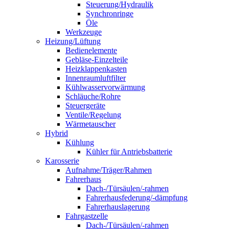
Steuerung/Hydraulik
Synchronringe
Öle
Werkzeuge
Heizung/Lüftung
Bedienelemente
Gebläse-Einzelteile
Heizklappenkasten
Innenraumluftfilter
Kühlwasservorwärmung
Schläuche/Rohre
Steuergeräte
Ventile/Regelung
Wärmetauscher
Hybrid
Kühlung
Kühler für Antriebsbatterie
Karosserie
Aufnahme/Träger/Rahmen
Fahrerhaus
Dach-/Türsäulen/-rahmen
Fahrerhausfederung/-dämpfung
Fahrerhauslagerung
Fahrgastzelle
Dach-/Türsäulen/-rahmen