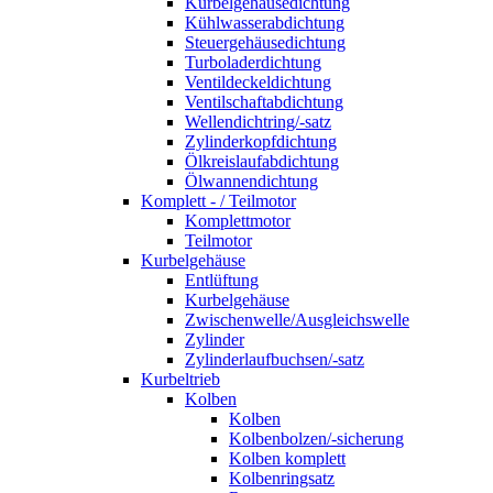
Kurbelgehäusedichtung
Kühlwasserabdichtung
Steuergehäusedichtung
Turboladerdichtung
Ventildeckeldichtung
Ventilschaftabdichtung
Wellendichtring/-satz
Zylinderkopfdichtung
Ölkreislaufabdichtung
Ölwannendichtung
Komplett - / Teilmotor
Komplettmotor
Teilmotor
Kurbelgehäuse
Entlüftung
Kurbelgehäuse
Zwischenwelle/Ausgleichswelle
Zylinder
Zylinderlaufbuchsen/-satz
Kurbeltrieb
Kolben
Kolben
Kolbenbolzen/-sicherung
Kolben komplett
Kolbenringsatz