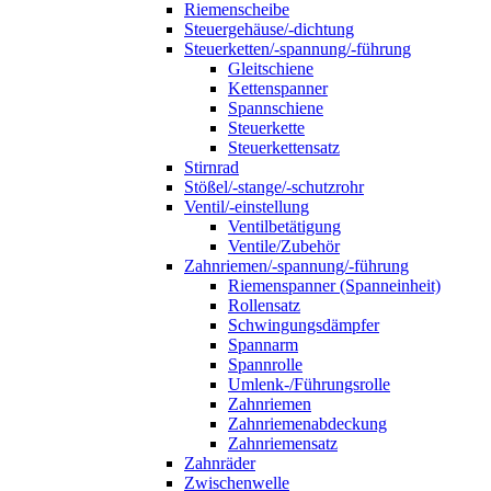
Riemenscheibe
Steuergehäuse/-dichtung
Steuerketten/-spannung/-führung
Gleitschiene
Kettenspanner
Spannschiene
Steuerkette
Steuerkettensatz
Stirnrad
Stößel/-stange/-schutzrohr
Ventil/-einstellung
Ventilbetätigung
Ventile/Zubehör
Zahnriemen/-spannung/-führung
Riemenspanner (Spanneinheit)
Rollensatz
Schwingungsdämpfer
Spannarm
Spannrolle
Umlenk-/Führungsrolle
Zahnriemen
Zahnriemenabdeckung
Zahnriemensatz
Zahnräder
Zwischenwelle