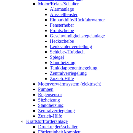
Motor/Relais/Schalter
Alarmanlage
Ausstellfenster
Einparkhilfe/Rückfahrwarner
Fensterheber
Frontscheibe
Geschwindigkeitsregelanlage
Heckscheibe
Lenksäulenverstellung
Schiebe-/Hubdach
Spiegel
Standheizung
Tankklappenentriegelung
Zentralverriegelung
Zuzieh-Hilfe
Motorvorwärmsystem (elektrisch)
Pumpen
Regensensor
Sitzheizung
Standheizung
Zentralverriegelung
Zuzieh-Hilfe
Kraftstoffförderanlage
Druckregler/-schalter
Fördereinheit komplett