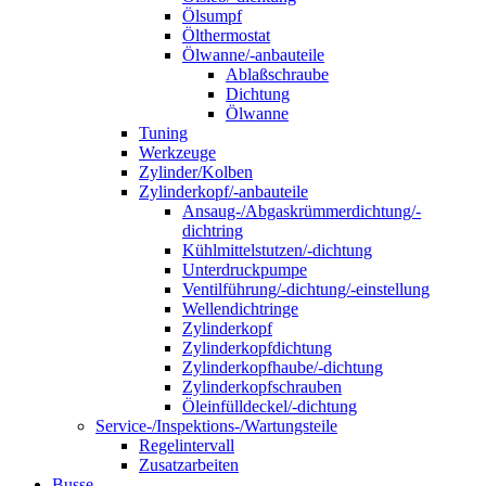
Ölsumpf
Ölthermostat
Ölwanne/-anbauteile
Ablaßschraube
Dichtung
Ölwanne
Tuning
Werkzeuge
Zylinder/Kolben
Zylinderkopf/-anbauteile
Ansaug-/Abgaskrümmerdichtung/-
dichtring
Kühlmittelstutzen/-dichtung
Unterdruckpumpe
Ventilführung/-dichtung/-einstellung
Wellendichtringe
Zylinderkopf
Zylinderkopfdichtung
Zylinderkopfhaube/-dichtung
Zylinderkopfschrauben
Öleinfülldeckel/-dichtung
Service-/Inspektions-/Wartungsteile
Regelintervall
Zusatzarbeiten
Busse