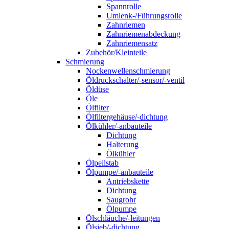
Spannrolle
Umlenk-/Führungsrolle
Zahnriemen
Zahnriemenabdeckung
Zahnriemensatz
Zubehör/Kleinteile
Schmierung
Nockenwellenschmierung
Öldruckschalter/-sensor/-ventil
Öldüse
Öle
Ölfilter
Ölfiltergehäuse/-dichtung
Ölkühler/-anbauteile
Dichtung
Halterung
Ölkühler
Ölpeilstab
Ölpumpe/-anbauteile
Antriebskette
Dichtung
Saugrohr
Ölpumpe
Ölschläuche/-leitungen
Ölsieb/-dichtung