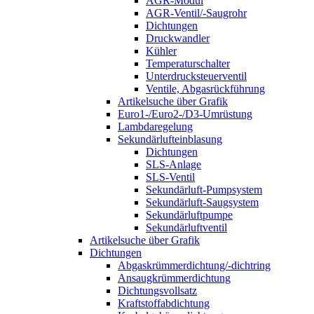
AGR-Modul
AGR-Ventil/-Saugrohr
Dichtungen
Druckwandler
Kühler
Temperaturschalter
Unterdrucksteuerventil
Ventile, Abgasrückführung
Artikelsuche über Grafik
Euro1-/Euro2-/D3-Umrüstung
Lambdaregelung
Sekundärlufteinblasung
Dichtungen
SLS-Anlage
SLS-Ventil
Sekundärluft-Pumpsystem
Sekundärluft-Saugsystem
Sekundärluftpumpe
Sekundärluftventil
Artikelsuche über Grafik
Dichtungen
Abgaskrümmerdichtung/-dichtring
Ansaugkrümmerdichtung
Dichtungsvollsatz
Kraftstoffabdichtung