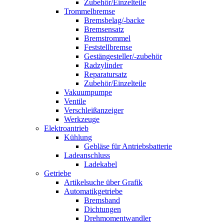
Zubehör/Einzelteile
Trommelbremse
Bremsbelag/-backe
Bremsensatz
Bremstrommel
Feststellbremse
Gestängesteller/-zubehör
Radzylinder
Reparatursatz
Zubehör/Einzelteile
Vakuumpumpe
Ventile
Verschleißanzeiger
Werkzeuge
Elektroantrieb
Kühlung
Gebläse für Antriebsbatterie
Ladeanschluss
Ladekabel
Getriebe
Artikelsuche über Grafik
Automatikgetriebe
Bremsband
Dichtungen
Drehmomentwandler