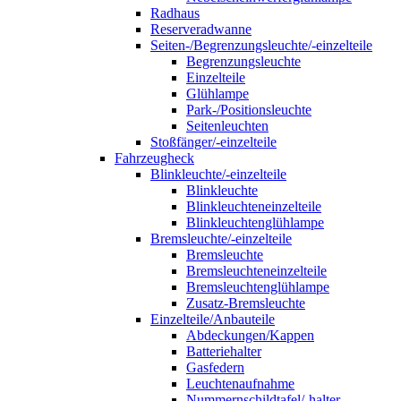
Radhaus
Reserveradwanne
Seiten-/Begrenzungsleuchte/-einzelteile
Begrenzungsleuchte
Einzelteile
Glühlampe
Park-/Positionsleuchte
Seitenleuchten
Stoßfänger/-einzelteile
Fahrzeugheck
Blinkleuchte/-einzelteile
Blinkleuchte
Blinkleuchteneinzelteile
Blinkleuchtenglühlampe
Bremsleuchte/-einzelteile
Bremsleuchte
Bremsleuchteneinzelteile
Bremsleuchtenglühlampe
Zusatz-Bremsleuchte
Einzelteile/Anbauteile
Abdeckungen/Kappen
Batteriehalter
Gasfedern
Leuchtenaufnahme
Nummernschildtafel/-halter