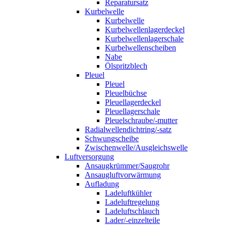
Reparatursatz
Kurbelwelle
Kurbelwelle
Kurbelwellenlagerdeckel
Kurbelwellenlagerschale
Kurbelwellenscheiben
Nabe
Ölspritzblech
Pleuel
Pleuel
Pleuelbüchse
Pleuellagerdeckel
Pleuellagerschale
Pleuelschraube/-mutter
Radialwellendichtring/-satz
Schwungscheibe
Zwischenwelle/Ausgleichswelle
Luftversorgung
Ansaugkrümmer/Saugrohr
Ansaugluftvorwärmung
Aufladung
Ladeluftkühler
Ladeluftregelung
Ladeluftschlauch
Lader/-einzelteile