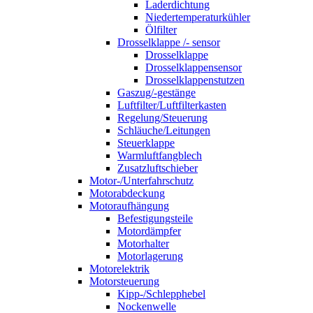
Laderdichtung
Niedertemperaturkühler
Ölfilter
Drosselklappe /- sensor
Drosselklappe
Drosselklappensensor
Drosselklappenstutzen
Gaszug/-gestänge
Luftfilter/Luftfilterkasten
Regelung/Steuerung
Schläuche/Leitungen
Steuerklappe
Warmluftfangblech
Zusatzluftschieber
Motor-/Unterfahrschutz
Motorabdeckung
Motoraufhängung
Befestigungsteile
Motordämpfer
Motorhalter
Motorlagerung
Motorelektrik
Motorsteuerung
Kipp-/Schlepphebel
Nockenwelle