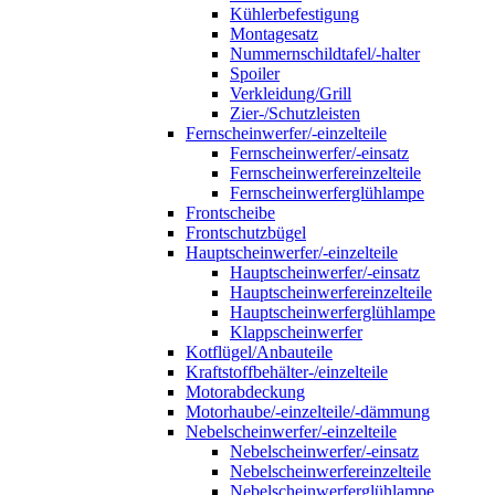
Kühlerbefestigung
Montagesatz
Nummernschildtafel/-halter
Spoiler
Verkleidung/Grill
Zier-/Schutzleisten
Fernscheinwerfer/-einzelteile
Fernscheinwerfer/-einsatz
Fernscheinwerfereinzelteile
Fernscheinwerferglühlampe
Frontscheibe
Frontschutzbügel
Hauptscheinwerfer/-einzelteile
Hauptscheinwerfer/-einsatz
Hauptscheinwerfereinzelteile
Hauptscheinwerferglühlampe
Klappscheinwerfer
Kotflügel/Anbauteile
Kraftstoffbehälter-/einzelteile
Motorabdeckung
Motorhaube/-einzelteile/-dämmung
Nebelscheinwerfer/-einzelteile
Nebelscheinwerfer/-einsatz
Nebelscheinwerfereinzelteile
Nebelscheinwerferglühlampe