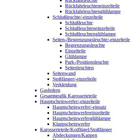
Rückfahrleuchte
Rückfahrleuchteneinzelteile
Rückfahrleuchtenglühlampe
Schlußleuchte/-einzelteile
Schlußleuchte
Schlußleuchteneinzelteile
Schlußleuchtenglühlampe
Seiten-/Begrenzungsleuchte/-einzelteile
Begrenzungsleuchte
Einzelteile
Glühlampe
Park-/Positionsleuchte
Seitenleuchten
Seitenwand
Stoßfänger/-einzelteile
Verkleidung
Gasfedern
Gesamtgrafik Karosserieteile
Hauptscheinwerfer/-einzelteile
Hauptscheinwerfer/-einsatz
Hauptscheinwerfereinzelteile
Hauptscheinwerferglühlampe
Klappscheinwerfer
Karosserieteile/Kotflügel/Stoßfänger
Abdeckungen/Kappen