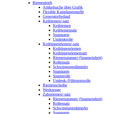
Riementrieb
Artikelsuche über Grafik
Flexible Kupplungsmuffe
Generatorfreilauf
Keilriemen/-satz
Keilriemen
Keilriemensatz
Spannarm
Umlenkrolle
Keilrippenriemen/-satz
Keilrippenriemen
Keilrippenriemensatz
Riemenspanner (Spanneinheit)
Rollensatz
Schwingungsdämpfer
Spannarm
Spannrolle
Umlenk-/Führungsrolle
Riemenscheibe
Werkzeuge
Zahnriemen/-satz
Riemenspanner (Spanneinheit)
Rollensatz
Schwingungsdämpfer
Spannarm