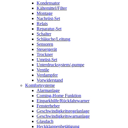
Kondensator
Kältemittel/Filter
Montage
Nachrüst-Set
Relais
Reparatur-Set
Schalter
Schläuche/Leitung
Sensoren
Steuergerät
Trockner
Umrüst-Set
Unterdrucksystem/-pumpe
Ventile
Verdampfer
Vorwiderstand
Komfortsysteme
Alarmanlage
Coming-Home Funktion
Einparkhilfe/Rückfahrwarner
Fensterheber
Geschwindigkeitsregelanlage
Geschwindigkeitswarnanlage
Glasdach
Heckklappenbetätigung