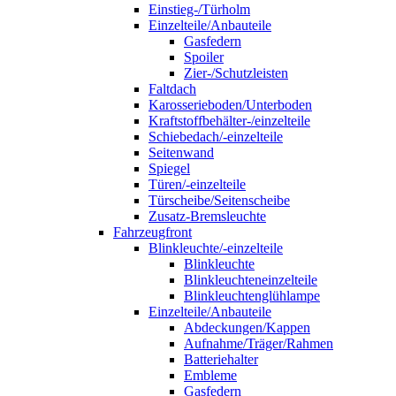
Einstieg-/Türholm
Einzelteile/Anbauteile
Gasfedern
Spoiler
Zier-/Schutzleisten
Faltdach
Karosserieboden/Unterboden
Kraftstoffbehälter-/einzelteile
Schiebedach/-einzelteile
Seitenwand
Spiegel
Türen/-einzelteile
Türscheibe/Seitenscheibe
Zusatz-Bremsleuchte
Fahrzeugfront
Blinkleuchte/-einzelteile
Blinkleuchte
Blinkleuchteneinzelteile
Blinkleuchtenglühlampe
Einzelteile/Anbauteile
Abdeckungen/Kappen
Aufnahme/Träger/Rahmen
Batteriehalter
Embleme
Gasfedern