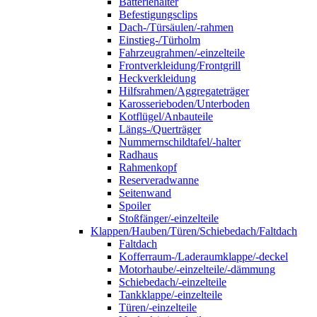
Batteriehalter
Befestigungsclips
Dach-/Türsäulen/-rahmen
Einstieg-/Türholm
Fahrzeugrahmen/-einzelteile
Frontverkleidung/Frontgrill
Heckverkleidung
Hilfsrahmen/Aggregateträger
Karosserieboden/Unterboden
Kotflügel/Anbauteile
Längs-/Querträger
Nummernschildtafel/-halter
Radhaus
Rahmenkopf
Reserveradwanne
Seitenwand
Spoiler
Stoßfänger/-einzelteile
Klappen/Hauben/Türen/Schiebedach/Faltdach
Faltdach
Kofferraum-/Laderaumklappe/-deckel
Motorhaube/-einzelteile/-dämmung
Schiebedach/-einzelteile
Tankklappe/-einzelteile
Türen/-einzelteile