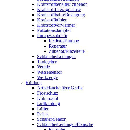
Kraftstoffbehälter/-zubehör
Kraftstofffilter/-gehäuse
Kraftstoffhahn/Betätigung
Kraftstoffkühler
Kraftstoffvorwärmer
Pulsationsdämpfer
Pumpe/-zubehör
Kraftstoffpumpe
Reparatur
Zubehör/Einzelteile
Schläuche/Leitungen
Tankgeber
Ventile
Wassersensor
Werkzeuge
Kühlung
Artikelsuche über Grafik
Frostschutz
Kühlmodul
Luftkühlung
Lüfter
Relais
Schalter/Sensor
Schläuche/Leitungen/Flansche
Flansche