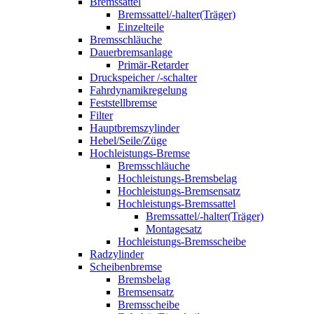
Bremssattel
Bremssattel/-halter(Träger)
Einzelteile
Bremsschläuche
Dauerbremsanlage
Primär-Retarder
Druckspeicher /-schalter
Fahrdynamikregelung
Feststellbremse
Filter
Hauptbremszylinder
Hebel/Seile/Züge
Hochleistungs-Bremse
Bremsschläuche
Hochleistungs-Bremsbelag
Hochleistungs-Bremsensatz
Hochleistungs-Bremssattel
Bremssattel/-halter(Träger)
Montagesatz
Hochleistungs-Bremsscheibe
Radzylinder
Scheibenbremse
Bremsbelag
Bremsensatz
Bremsscheibe