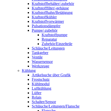
Kraftstoffbehälter/-zubehör
Kraftstofffilter/-gehäuse
Kraftstoffhahn/Betätigung
Kraftstoffkühler
Kraftstoffvorwärmer
Pulsationsdämpfer
Pumpe/-zubehör
Kraftstoffpumpe
Reparatur
Zubehör/Einzelteile
Schläuche/Leitungen
Tankgeber
Ventile
Wassersensor
Werkzeuge
Kühlung
Artikelsuche über Grafik
Frostschutz
Kühlmodul
Luftkühlung
Lüfter
Relais
Schalter/Sensor
Schläuche/Leitungen/Flansche
Flansche