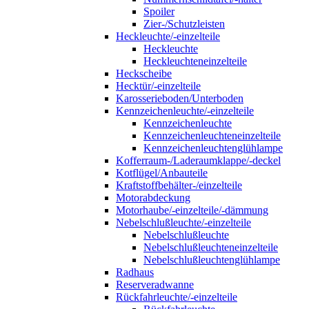
Spoiler
Zier-/Schutzleisten
Heckleuchte/-einzelteile
Heckleuchte
Heckleuchteneinzelteile
Heckscheibe
Hecktür/-einzelteile
Karosserieboden/Unterboden
Kennzeichenleuchte/-einzelteile
Kennzeichenleuchte
Kennzeichenleuchteneinzelteile
Kennzeichenleuchtenglühlampe
Kofferraum-/Laderaumklappe/-deckel
Kotflügel/Anbauteile
Kraftstoffbehälter-/einzelteile
Motorabdeckung
Motorhaube/-einzelteile/-dämmung
Nebelschlußleuchte/-einzelteile
Nebelschlußleuchte
Nebelschlußleuchteneinzelteile
Nebelschlußleuchtenglühlampe
Radhaus
Reserveradwanne
Rückfahrleuchte/-einzelteile