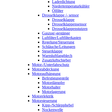
Laderdichtung
Niedertemperaturkühler
Ölfilter
Drosselklappe /- sensor
Drosselklappe
Drosselklappensensor
Drosselklappenstutzen
Gaszug/-gestänge
Luftfilter/Luftfilterkasten
Regelung/Steuerung
Schläuche/Leitungen
Steuerklappe
Warmluftfangblech
Zusatzluftschieber
Motor-/Unterfahrschutz
Motorabdeckung
Motoraufhängung
Befestigungsteile
Motordämpfer
Motorhalter
Motorlagerung
Motorelektrik
Motorsteuerung
Kipp-/Schlepphebel
Nockenwelle