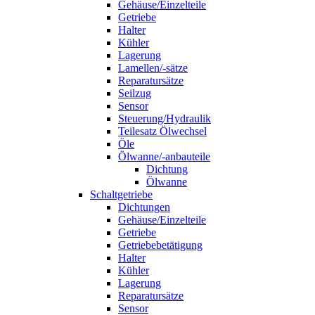
Gehäuse/Einzelteile
Getriebe
Halter
Kühler
Lagerung
Lamellen/-sätze
Reparatursätze
Seilzug
Sensor
Steuerung/Hydraulik
Teilesatz Ölwechsel
Öle
Ölwanne/-anbauteile
Dichtung
Ölwanne
Schaltgetriebe
Dichtungen
Gehäuse/Einzelteile
Getriebe
Getriebebetätigung
Halter
Kühler
Lagerung
Reparatursätze
Sensor