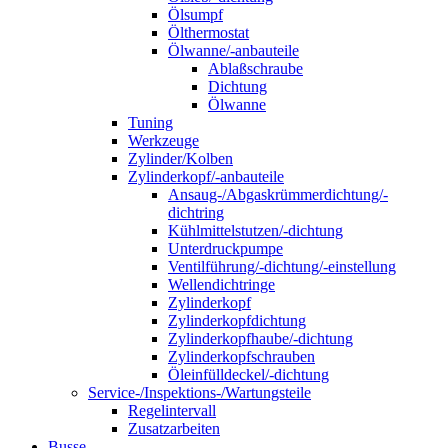
Ölsumpf
Ölthermostat
Ölwanne/-anbauteile
Ablaßschraube
Dichtung
Ölwanne
Tuning
Werkzeuge
Zylinder/Kolben
Zylinderkopf/-anbauteile
Ansaug-/Abgaskrümmerdichtung/-
dichtring
Kühlmittelstutzen/-dichtung
Unterdruckpumpe
Ventilführung/-dichtung/-einstellung
Wellendichtringe
Zylinderkopf
Zylinderkopfdichtung
Zylinderkopfhaube/-dichtung
Zylinderkopfschrauben
Öleinfülldeckel/-dichtung
Service-/Inspektions-/Wartungsteile
Regelintervall
Zusatzarbeiten
Busse