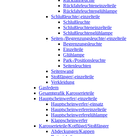
Rückfahrleuchte
Rückfahrleuchteneinzelteile
Rückfahrleuchtenglühlampe
Schlußleuchte/-einzelteile
Schlußleuchte
Schlußleuchteneinzelteile
Schlußleuchtenglühlampe
Seiten-/Begrenzungsleuchte/-einzelteile
Begrenzungsleuchte
Einzelteile
Glühlampe
Park-/Positionsleuchte
Seitenleuchten
Seitenwand
Stoßfänger/-einzelteile
Verkleidung
Gasfedern
Gesamtgrafik Karosserieteile
Hauptscheinwerfer/-einzelteile
Hauptscheinwerfer/-einsatz
Hauptscheinwerfereinzelteile
Hauptscheinwerferglühlampe
Klappscheinwerfer
Karosserieteile/Kotflügel/Stoßfänger
Abdeckungen/Kappen