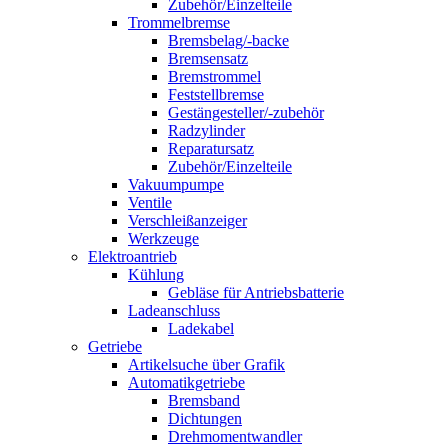
Zubehör/Einzelteile
Trommelbremse
Bremsbelag/-backe
Bremsensatz
Bremstrommel
Feststellbremse
Gestängesteller/-zubehör
Radzylinder
Reparatursatz
Zubehör/Einzelteile
Vakuumpumpe
Ventile
Verschleißanzeiger
Werkzeuge
Elektroantrieb
Kühlung
Gebläse für Antriebsbatterie
Ladeanschluss
Ladekabel
Getriebe
Artikelsuche über Grafik
Automatikgetriebe
Bremsband
Dichtungen
Drehmomentwandler