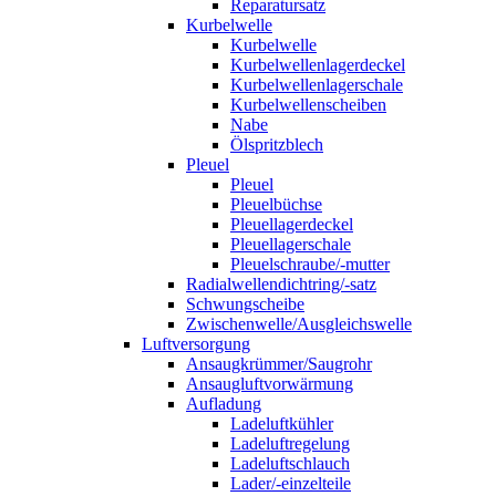
Reparatursatz
Kurbelwelle
Kurbelwelle
Kurbelwellenlagerdeckel
Kurbelwellenlagerschale
Kurbelwellenscheiben
Nabe
Ölspritzblech
Pleuel
Pleuel
Pleuelbüchse
Pleuellagerdeckel
Pleuellagerschale
Pleuelschraube/-mutter
Radialwellendichtring/-satz
Schwungscheibe
Zwischenwelle/Ausgleichswelle
Luftversorgung
Ansaugkrümmer/Saugrohr
Ansaugluftvorwärmung
Aufladung
Ladeluftkühler
Ladeluftregelung
Ladeluftschlauch
Lader/-einzelteile