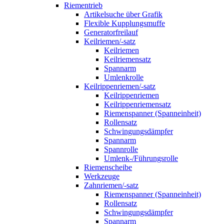
Riementrieb
Artikelsuche über Grafik
Flexible Kupplungsmuffe
Generatorfreilauf
Keilriemen/-satz
Keilriemen
Keilriemensatz
Spannarm
Umlenkrolle
Keilrippenriemen/-satz
Keilrippenriemen
Keilrippenriemensatz
Riemenspanner (Spanneinheit)
Rollensatz
Schwingungsdämpfer
Spannarm
Spannrolle
Umlenk-/Führungsrolle
Riemenscheibe
Werkzeuge
Zahnriemen/-satz
Riemenspanner (Spanneinheit)
Rollensatz
Schwingungsdämpfer
Spannarm