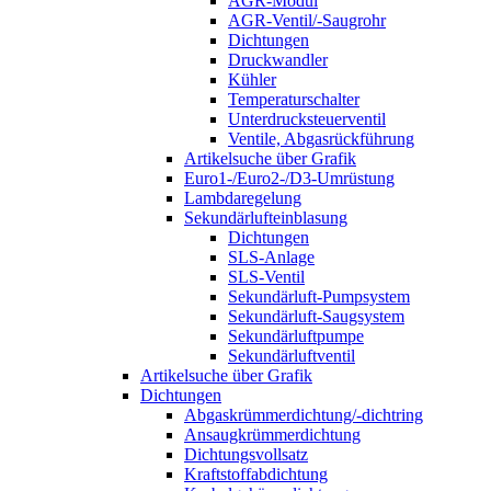
AGR-Modul
AGR-Ventil/-Saugrohr
Dichtungen
Druckwandler
Kühler
Temperaturschalter
Unterdrucksteuerventil
Ventile, Abgasrückführung
Artikelsuche über Grafik
Euro1-/Euro2-/D3-Umrüstung
Lambdaregelung
Sekundärlufteinblasung
Dichtungen
SLS-Anlage
SLS-Ventil
Sekundärluft-Pumpsystem
Sekundärluft-Saugsystem
Sekundärluftpumpe
Sekundärluftventil
Artikelsuche über Grafik
Dichtungen
Abgaskrümmerdichtung/-dichtring
Ansaugkrümmerdichtung
Dichtungsvollsatz
Kraftstoffabdichtung