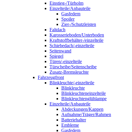
Einstieg-/Türholm
Einzelteile/Anbauteile
Gasfedern
Spoiler
Zier-/Schutzleisten
Faltdach
Karosserieboden/Unterboden
Kraftstoffbehälter-/einzelteile
Schiebedach/-einzelteile
Seitenwand
Spiegel
Türen/-einzelteile
Türscheibe/Seitenscheibe
Zusatz-Bremsleuchte
Fahrzeugfront
Blinkleuchte/-einzelteile
Blinkleuchte
Blinkleuchteneinzelteile
Blinkleuchtenglühlampe
Einzelteile/Anbauteile
Abdeckungen/Kappen
Aufnahme/Träger/Rahmen
Batteriehalter
Embleme
Gasfedern