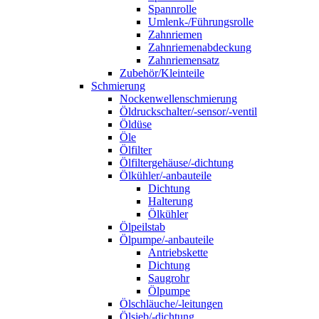
Spannrolle
Umlenk-/Führungsrolle
Zahnriemen
Zahnriemenabdeckung
Zahnriemensatz
Zubehör/Kleinteile
Schmierung
Nockenwellenschmierung
Öldruckschalter/-sensor/-ventil
Öldüse
Öle
Ölfilter
Ölfiltergehäuse/-dichtung
Ölkühler/-anbauteile
Dichtung
Halterung
Ölkühler
Ölpeilstab
Ölpumpe/-anbauteile
Antriebskette
Dichtung
Saugrohr
Ölpumpe
Ölschläuche/-leitungen
Ölsieb/-dichtung