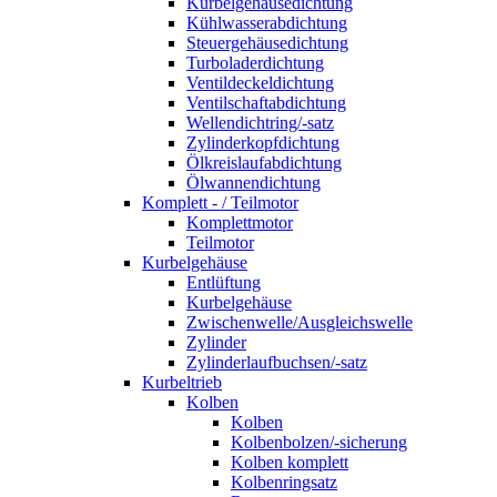
Kurbelgehäusedichtung
Kühlwasserabdichtung
Steuergehäusedichtung
Turboladerdichtung
Ventildeckeldichtung
Ventilschaftabdichtung
Wellendichtring/-satz
Zylinderkopfdichtung
Ölkreislaufabdichtung
Ölwannendichtung
Komplett - / Teilmotor
Komplettmotor
Teilmotor
Kurbelgehäuse
Entlüftung
Kurbelgehäuse
Zwischenwelle/Ausgleichswelle
Zylinder
Zylinderlaufbuchsen/-satz
Kurbeltrieb
Kolben
Kolben
Kolbenbolzen/-sicherung
Kolben komplett
Kolbenringsatz