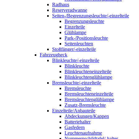
Radhaus
Reserveradwanne
Seiten-/Begrenzungsleuchte/-einzelteile
Begrenzungsleuchte
Einzelteile
Glühlampe
Park-/Positionsleuchte
Seitenleuchten
Stoßfänger/-einzelteile
Fahrzeugheck
Blinkleuchte/-einzelteile
Blinkleuchte
Blinkleuchteneinzelteile
Blinkleuchtenglühlampe
Bremsleuchte/-einzelteile
Bremsleuchte
Bremsleuchteneinzelteile
Bremsleuchtenglühlampe
Zusatz-Bremsleuchte
Einzelteile/Anbauteile
Abdeckungen/Kappen
Batteriehalter
Gasfedern
Leuchtenaufnahme
Nummernschildtafel/-halter