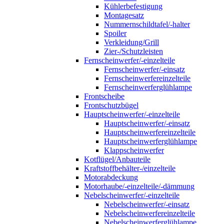
Kühlerbefestigung
Montagesatz
Nummernschildtafel/-halter
Spoiler
Verkleidung/Grill
Zier-/Schutzleisten
Fernscheinwerfer/-einzelteile
Fernscheinwerfer/-einsatz
Fernscheinwerfereinzelteile
Fernscheinwerferglühlampe
Frontscheibe
Frontschutzbügel
Hauptscheinwerfer/-einzelteile
Hauptscheinwerfer/-einsatz
Hauptscheinwerfereinzelteile
Hauptscheinwerferglühlampe
Klappscheinwerfer
Kotflügel/Anbauteile
Kraftstoffbehälter-/einzelteile
Motorabdeckung
Motorhaube/-einzelteile/-dämmung
Nebelscheinwerfer/-einzelteile
Nebelscheinwerfer/-einsatz
Nebelscheinwerfereinzelteile
Nebelscheinwerferglühlampe