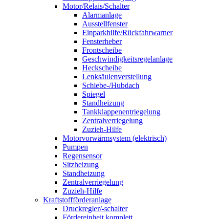
Motor/Relais/Schalter
Alarmanlage
Ausstellfenster
Einparkhilfe/Rückfahrwarner
Fensterheber
Frontscheibe
Geschwindigkeitsregelanlage
Heckscheibe
Lenksäulenverstellung
Schiebe-/Hubdach
Spiegel
Standheizung
Tankklappenentriegelung
Zentralverriegelung
Zuzieh-Hilfe
Motorvorwärmsystem (elektrisch)
Pumpen
Regensensor
Sitzheizung
Standheizung
Zentralverriegelung
Zuzieh-Hilfe
Kraftstoffförderanlage
Druckregler/-schalter
Fördereinheit komplett