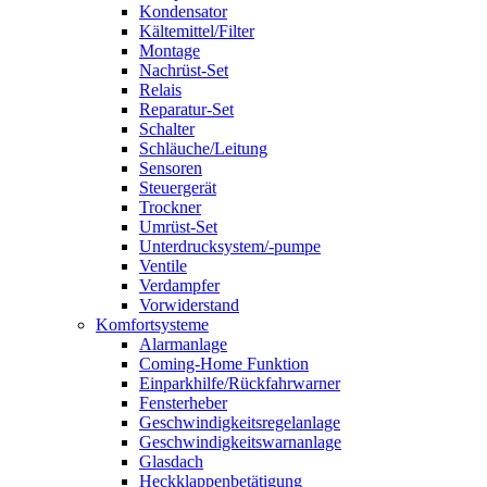
Kondensator
Kältemittel/Filter
Montage
Nachrüst-Set
Relais
Reparatur-Set
Schalter
Schläuche/Leitung
Sensoren
Steuergerät
Trockner
Umrüst-Set
Unterdrucksystem/-pumpe
Ventile
Verdampfer
Vorwiderstand
Komfortsysteme
Alarmanlage
Coming-Home Funktion
Einparkhilfe/Rückfahrwarner
Fensterheber
Geschwindigkeitsregelanlage
Geschwindigkeitswarnanlage
Glasdach
Heckklappenbetätigung