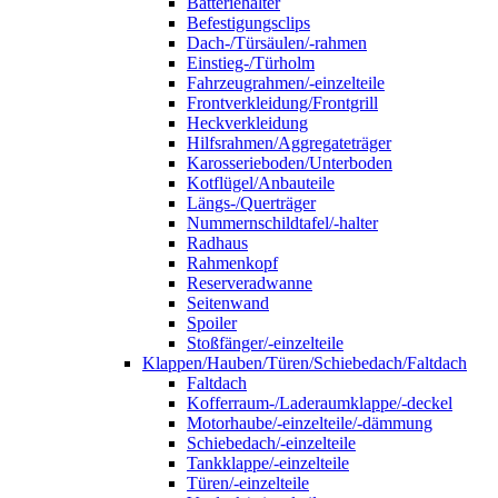
Batteriehalter
Befestigungsclips
Dach-/Türsäulen/-rahmen
Einstieg-/Türholm
Fahrzeugrahmen/-einzelteile
Frontverkleidung/Frontgrill
Heckverkleidung
Hilfsrahmen/Aggregateträger
Karosserieboden/Unterboden
Kotflügel/Anbauteile
Längs-/Querträger
Nummernschildtafel/-halter
Radhaus
Rahmenkopf
Reserveradwanne
Seitenwand
Spoiler
Stoßfänger/-einzelteile
Klappen/Hauben/Türen/Schiebedach/Faltdach
Faltdach
Kofferraum-/Laderaumklappe/-deckel
Motorhaube/-einzelteile/-dämmung
Schiebedach/-einzelteile
Tankklappe/-einzelteile
Türen/-einzelteile