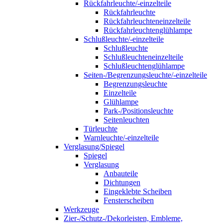
Rückfahrleuchte/-einzelteile
Rückfahrleuchte
Rückfahrleuchteneinzelteile
Rückfahrleuchtenglühlampe
Schlußleuchte/-einzelteile
Schlußleuchte
Schlußleuchteneinzelteile
Schlußleuchtenglühlampe
Seiten-/Begrenzungsleuchte/-einzelteile
Begrenzungsleuchte
Einzelteile
Glühlampe
Park-/Positionsleuchte
Seitenleuchten
Türleuchte
Warnleuchte/-einzelteile
Verglasung/Spiegel
Spiegel
Verglasung
Anbauteile
Dichtungen
Eingeklebte Scheiben
Fensterscheiben
Werkzeuge
Zier-/Schutz-/Dekorleisten, Embleme,