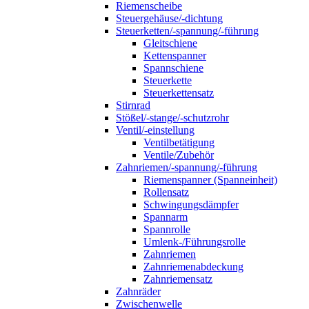
Riemenscheibe
Steuergehäuse/-dichtung
Steuerketten/-spannung/-führung
Gleitschiene
Kettenspanner
Spannschiene
Steuerkette
Steuerkettensatz
Stirnrad
Stößel/-stange/-schutzrohr
Ventil/-einstellung
Ventilbetätigung
Ventile/Zubehör
Zahnriemen/-spannung/-führung
Riemenspanner (Spanneinheit)
Rollensatz
Schwingungsdämpfer
Spannarm
Spannrolle
Umlenk-/Führungsrolle
Zahnriemen
Zahnriemenabdeckung
Zahnriemensatz
Zahnräder
Zwischenwelle