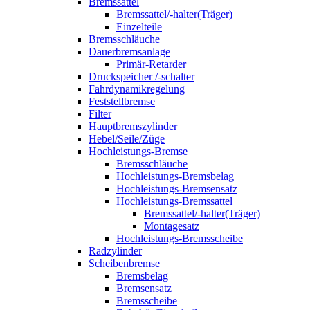
Bremssattel
Bremssattel/-halter(Träger)
Einzelteile
Bremsschläuche
Dauerbremsanlage
Primär-Retarder
Druckspeicher /-schalter
Fahrdynamikregelung
Feststellbremse
Filter
Hauptbremszylinder
Hebel/Seile/Züge
Hochleistungs-Bremse
Bremsschläuche
Hochleistungs-Bremsbelag
Hochleistungs-Bremsensatz
Hochleistungs-Bremssattel
Bremssattel/-halter(Träger)
Montagesatz
Hochleistungs-Bremsscheibe
Radzylinder
Scheibenbremse
Bremsbelag
Bremsensatz
Bremsscheibe