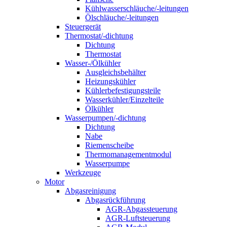
Kühlwasserschläuche/-leitungen
Ölschläuche/-leitungen
Steuergerät
Thermostat/-dichtung
Dichtung
Thermostat
Wasser-/Ölkühler
Ausgleichsbehälter
Heizungskühler
Kühlerbefestigungsteile
Wasserkühler/Einzelteile
Ölkühler
Wasserpumpen/-dichtung
Dichtung
Nabe
Riemenscheibe
Thermomanagementmodul
Wasserpumpe
Werkzeuge
Motor
Abgasreinigung
Abgasrückführung
AGR-Abgassteuerung
AGR-Luftsteuerung