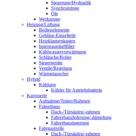
Steuerung/Hydraulik
Synchronringe
Öle
Werkzeuge
Heizung/Lüftung
Bedienelemente
Gebläse-Einzelteile
Heizklappenkasten
Innenraumluftfilter
Kühlwasservorwärmung
Schläuche/Rohre
Steuergeräte
Ventile/Regelung
Wärmetauscher
Hybrid
Kühlung
Kühler für Antriebsbatterie
Karosserie
Aufnahme/Träger/Rahmen
Fahrerhaus
Dach-/Türsäulen/-rahmen
Fahrerhausfederung/-dämpfung
Fahrerhauslagerung
Fahrgastzelle
Dach-/Türsäulen/-rahmen