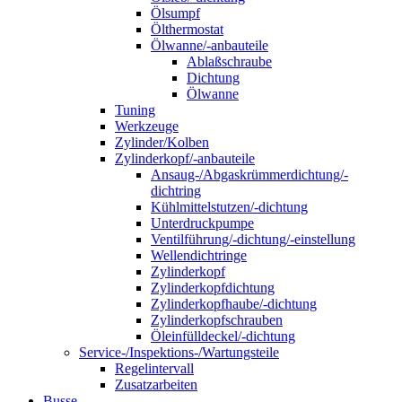
Ölsumpf
Ölthermostat
Ölwanne/-anbauteile
Ablaßschraube
Dichtung
Ölwanne
Tuning
Werkzeuge
Zylinder/Kolben
Zylinderkopf/-anbauteile
Ansaug-/Abgaskrümmerdichtung/-
dichtring
Kühlmittelstutzen/-dichtung
Unterdruckpumpe
Ventilführung/-dichtung/-einstellung
Wellendichtringe
Zylinderkopf
Zylinderkopfdichtung
Zylinderkopfhaube/-dichtung
Zylinderkopfschrauben
Öleinfülldeckel/-dichtung
Service-/Inspektions-/Wartungsteile
Regelintervall
Zusatzarbeiten
Busse