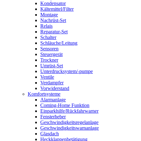
Kondensator
Kältemittel/Filter
Montage
Nachrüst-Set
Relais
Reparatur-Set
Schalter
Schläuche/Leitung
Sensoren
Steuergerät
Trockner
Umrüst-Set
Unterdrucksystem/-pumpe
Ventile
Verdampfer
Vorwiderstand
Komfortsysteme
Alarmanlage
Coming-Home Funktion
Einparkhilfe/Rückfahrwarner
Fensterheber
Geschwindigkeitsregelanlage
Geschwindigkeitswarnanlage
Glasdach
Heckklappenbetätigung