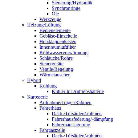
Steuerung/Hydraulik
Synchronringe
Öle
Werkzeuge
Heizung/Lüftung
Bedienelemente
Gebläse-Einzelteile
Heizklappenkasten
Innenraumluftfilter
Kühlwasservorwärmung
Schläuche/Rohre
Steuergeräte
Ventile/Regelung
Wärmetauscher
Hybrid
Kühlung
Kühler für Antriebsbatterie
Karosserie
Aufnahme/Träger/Rahmen
Fahrerhaus
Dach-/Türsäulen/-rahmen
Fahrerhausfederung/-dämpfung
Fahrerhauslagerung
Fahrgastzelle
Dach-/Türsäulen/-rahmen