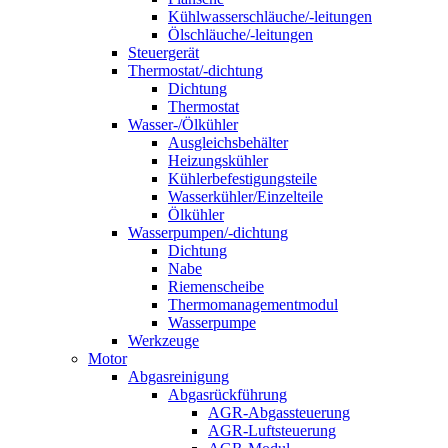
Kühlwasserschläuche/-leitungen
Ölschläuche/-leitungen
Steuergerät
Thermostat/-dichtung
Dichtung
Thermostat
Wasser-/Ölkühler
Ausgleichsbehälter
Heizungskühler
Kühlerbefestigungsteile
Wasserkühler/Einzelteile
Ölkühler
Wasserpumpen/-dichtung
Dichtung
Nabe
Riemenscheibe
Thermomanagementmodul
Wasserpumpe
Werkzeuge
Motor
Abgasreinigung
Abgasrückführung
AGR-Abgassteuerung
AGR-Luftsteuerung