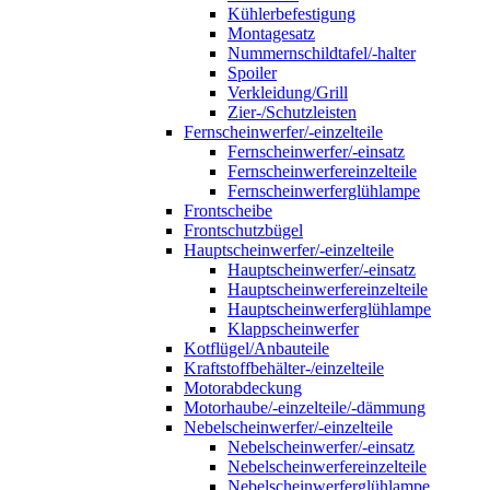
Kühlerbefestigung
Montagesatz
Nummernschildtafel/-halter
Spoiler
Verkleidung/Grill
Zier-/Schutzleisten
Fernscheinwerfer/-einzelteile
Fernscheinwerfer/-einsatz
Fernscheinwerfereinzelteile
Fernscheinwerferglühlampe
Frontscheibe
Frontschutzbügel
Hauptscheinwerfer/-einzelteile
Hauptscheinwerfer/-einsatz
Hauptscheinwerfereinzelteile
Hauptscheinwerferglühlampe
Klappscheinwerfer
Kotflügel/Anbauteile
Kraftstoffbehälter-/einzelteile
Motorabdeckung
Motorhaube/-einzelteile/-dämmung
Nebelscheinwerfer/-einzelteile
Nebelscheinwerfer/-einsatz
Nebelscheinwerfereinzelteile
Nebelscheinwerferglühlampe