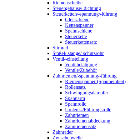
Riemenscheibe
Steuergehäuse/-dichtung
Steuerketten/-spannung/-führung
Gleitschiene
Kettenspanner
Spannschiene
Steuerkette
Steuerkettensatz
Stirnrad
Stößel/-stange/-schutzrohr
Ventil/-einstellung
Ventilbetätigung
Ventile/Zubehör
Zahnriemen/-spannung/-führung
Riemenspanner (Spanneinheit)
Rollensatz
Schwingungsdämpfer
Spannarm
Spannrolle
Umlenk-/Führungsrolle
Zahnriemen
Zahnriemenabdeckung
Zahnriemensatz
Zahnräder
Zwischenwelle