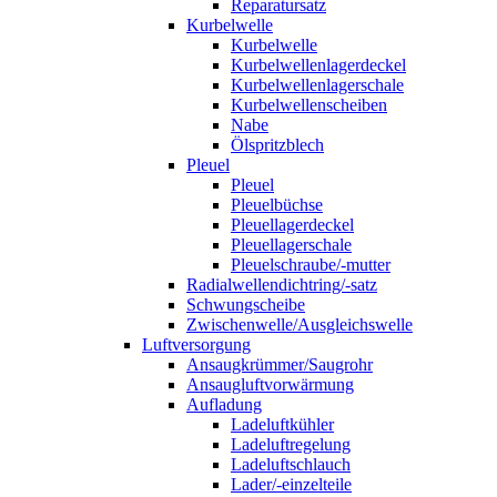
Reparatursatz
Kurbelwelle
Kurbelwelle
Kurbelwellenlagerdeckel
Kurbelwellenlagerschale
Kurbelwellenscheiben
Nabe
Ölspritzblech
Pleuel
Pleuel
Pleuelbüchse
Pleuellagerdeckel
Pleuellagerschale
Pleuelschraube/-mutter
Radialwellendichtring/-satz
Schwungscheibe
Zwischenwelle/Ausgleichswelle
Luftversorgung
Ansaugkrümmer/Saugrohr
Ansaugluftvorwärmung
Aufladung
Ladeluftkühler
Ladeluftregelung
Ladeluftschlauch
Lader/-einzelteile