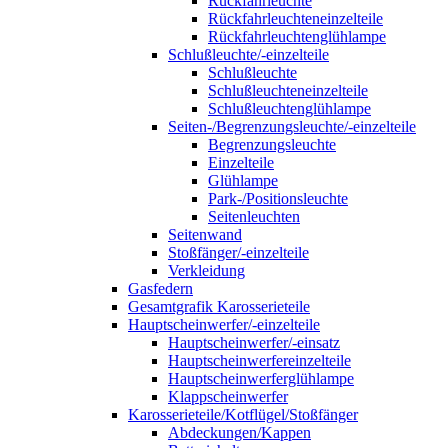
Rückfahrleuchte
Rückfahrleuchteneinzelteile
Rückfahrleuchtenglühlampe
Schlußleuchte/-einzelteile
Schlußleuchte
Schlußleuchteneinzelteile
Schlußleuchtenglühlampe
Seiten-/Begrenzungsleuchte/-einzelteile
Begrenzungsleuchte
Einzelteile
Glühlampe
Park-/Positionsleuchte
Seitenleuchten
Seitenwand
Stoßfänger/-einzelteile
Verkleidung
Gasfedern
Gesamtgrafik Karosserieteile
Hauptscheinwerfer/-einzelteile
Hauptscheinwerfer/-einsatz
Hauptscheinwerfereinzelteile
Hauptscheinwerferglühlampe
Klappscheinwerfer
Karosserieteile/Kotflügel/Stoßfänger
Abdeckungen/Kappen