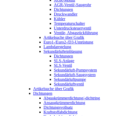
AGR-Modul
AGR-Ventil/-Saugrohr
Dichtungen
Druckwandler
Kühler
Temperaturschalter
Unterdrucksteuerventil
Ventile, Abgasrückführung
Artikelsuche über Grafik
Euro1-/Euro2-/D3-Umrüstung
Lambdaregelung
Sekundärlufteinblasung
Dichtungen
SLS-Anlage
SLS-Ventil
Sekundärluft-Pumpsystem
Sekundärluft-Saugsystem
Sekundärluftpumpe
Sekundärluftventil
Artikelsuche über Grafik
Dichtungen
Abgaskrümmerdichtung/-dichtring
Ansaugkrümmerdichtung
Dichtungsvollsatz
Kraftstoffabdichtung