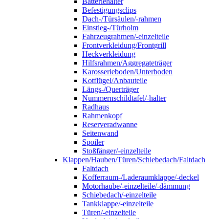
Batteriehalter
Befestigungsclips
Dach-/Türsäulen/-rahmen
Einstieg-/Türholm
Fahrzeugrahmen/-einzelteile
Frontverkleidung/Frontgrill
Heckverkleidung
Hilfsrahmen/Aggregateträger
Karosserieboden/Unterboden
Kotflügel/Anbauteile
Längs-/Querträger
Nummernschildtafel/-halter
Radhaus
Rahmenkopf
Reserveradwanne
Seitenwand
Spoiler
Stoßfänger/-einzelteile
Klappen/Hauben/Türen/Schiebedach/Faltdach
Faltdach
Kofferraum-/Laderaumklappe/-deckel
Motorhaube/-einzelteile/-dämmung
Schiebedach/-einzelteile
Tankklappe/-einzelteile
Türen/-einzelteile