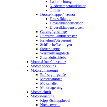
Laderdichtung
Niedertemperaturkühler
Ölfilter
Drosselklappe /- sensor
Drosselklappe
Drosselklappensensor
Drosselklappenstutzen
Gaszug/-gestänge
Luftfilter/Luftfilterkasten
Regelung/Steuerung
Schläuche/Leitungen
Steuerklappe
Warmluftfangblech
Zusatzluftschieber
Motor-/Unterfahrschutz
Motorabdeckung
Motoraufhängung
Befestigungsteile
Motordämpfer
Motorhalter
Motorlagerung
Motorelektrik
Motorsteuerung
Kipp-/Schlepphebel
Nockenwelle