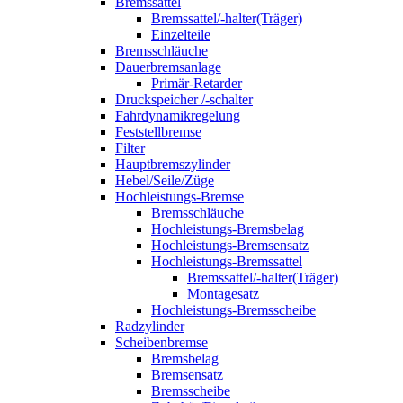
Bremssattel
Bremssattel/-halter(Träger)
Einzelteile
Bremsschläuche
Dauerbremsanlage
Primär-Retarder
Druckspeicher /-schalter
Fahrdynamikregelung
Feststellbremse
Filter
Hauptbremszylinder
Hebel/Seile/Züge
Hochleistungs-Bremse
Bremsschläuche
Hochleistungs-Bremsbelag
Hochleistungs-Bremsensatz
Hochleistungs-Bremssattel
Bremssattel/-halter(Träger)
Montagesatz
Hochleistungs-Bremsscheibe
Radzylinder
Scheibenbremse
Bremsbelag
Bremsensatz
Bremsscheibe