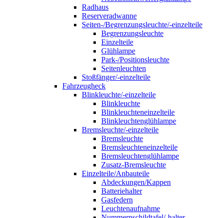
Radhaus
Reserveradwanne
Seiten-/Begrenzungsleuchte/-einzelteile
Begrenzungsleuchte
Einzelteile
Glühlampe
Park-/Positionsleuchte
Seitenleuchten
Stoßfänger/-einzelteile
Fahrzeugheck
Blinkleuchte/-einzelteile
Blinkleuchte
Blinkleuchteneinzelteile
Blinkleuchtenglühlampe
Bremsleuchte/-einzelteile
Bremsleuchte
Bremsleuchteneinzelteile
Bremsleuchtenglühlampe
Zusatz-Bremsleuchte
Einzelteile/Anbauteile
Abdeckungen/Kappen
Batteriehalter
Gasfedern
Leuchtenaufnahme
Nummernschildtafel/-halter