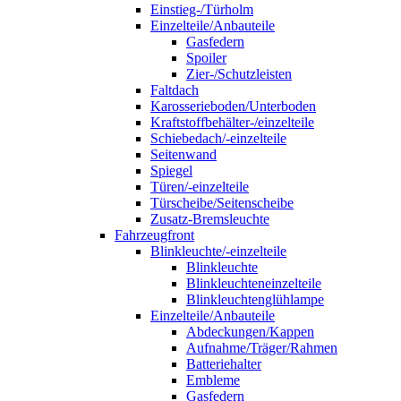
Einstieg-/Türholm
Einzelteile/Anbauteile
Gasfedern
Spoiler
Zier-/Schutzleisten
Faltdach
Karosserieboden/Unterboden
Kraftstoffbehälter-/einzelteile
Schiebedach/-einzelteile
Seitenwand
Spiegel
Türen/-einzelteile
Türscheibe/Seitenscheibe
Zusatz-Bremsleuchte
Fahrzeugfront
Blinkleuchte/-einzelteile
Blinkleuchte
Blinkleuchteneinzelteile
Blinkleuchtenglühlampe
Einzelteile/Anbauteile
Abdeckungen/Kappen
Aufnahme/Träger/Rahmen
Batteriehalter
Embleme
Gasfedern