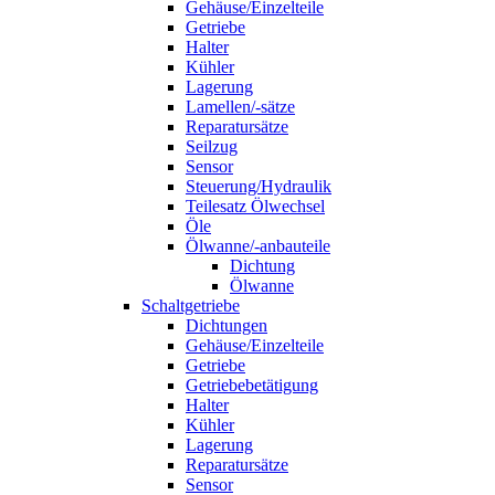
Gehäuse/Einzelteile
Getriebe
Halter
Kühler
Lagerung
Lamellen/-sätze
Reparatursätze
Seilzug
Sensor
Steuerung/Hydraulik
Teilesatz Ölwechsel
Öle
Ölwanne/-anbauteile
Dichtung
Ölwanne
Schaltgetriebe
Dichtungen
Gehäuse/Einzelteile
Getriebe
Getriebebetätigung
Halter
Kühler
Lagerung
Reparatursätze
Sensor