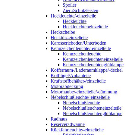
Spoiler
Zier-/Schutzleisten
Heckleuchte/-einzelteile
Heckleuchte
Heckleuchteneinzelteile
Heckscheibe
Hecktür/-einzelteile
Karosserieboden/Unterboden
Kennzeichenleuchte/-einzelteile
Kennzeichenleuchte
Kennzeichenleuchteneinzelteile
Kennzeichenleuchtenglühlampe
Kofferraum-/Laderaumklappe/-deckel
Kotflügel/Anbauteile
Kraftstoffbehälter-/einzelteile
Motorabdeckung
Motorhaube/-einzelteile/-dämmung
Nebelschlußleuchte/-einzelteile
Nebelschlußleuchte
Nebelschlußleuchteneinzelteile
Nebelschlußleuchtenglühlampe
Radhaus
Reserveradwanne
Rückfahrleuchte/-einzelteile