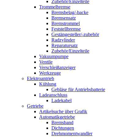
Zubehör/Einzelteile
Trommelbremse
Bremsbelag/-backe
Bremsensatz
Bremstrommel
Feststellbremse
Gestängesteller/-zubehör
Radzylinder
Reparatursatz
Zubehör/Einzelteile
Vakuumpumpe
Ventile
Verschleißanzeiger
Werkzeuge
Elektroantrieb
Kühlung
Gebläse für Antriebsbatterie
Ladeanschluss
Ladekabel
Getriebe
Artikelsuche über Grafik
Automatikgetriebe
Bremsband
Dichtungen
Drehmomentwandler