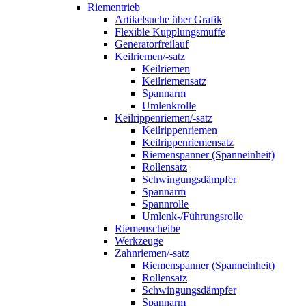
Riementrieb
Artikelsuche über Grafik
Flexible Kupplungsmuffe
Generatorfreilauf
Keilriemen/-satz
Keilriemen
Keilriemensatz
Spannarm
Umlenkrolle
Keilrippenriemen/-satz
Keilrippenriemen
Keilrippenriemensatz
Riemenspanner (Spanneinheit)
Rollensatz
Schwingungsdämpfer
Spannarm
Spannrolle
Umlenk-/Führungsrolle
Riemenscheibe
Werkzeuge
Zahnriemen/-satz
Riemenspanner (Spanneinheit)
Rollensatz
Schwingungsdämpfer
Spannarm