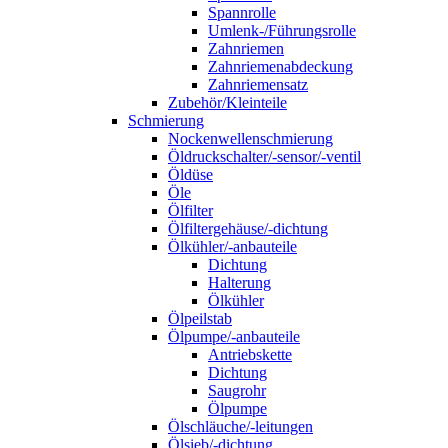
Spannrolle
Umlenk-/Führungsrolle
Zahnriemen
Zahnriemenabdeckung
Zahnriemensatz
Zubehör/Kleinteile
Schmierung
Nockenwellenschmierung
Öldruckschalter/-sensor/-ventil
Öldüse
Öle
Ölfilter
Ölfiltergehäuse/-dichtung
Ölkühler/-anbauteile
Dichtung
Halterung
Ölkühler
Ölpeilstab
Ölpumpe/-anbauteile
Antriebskette
Dichtung
Saugrohr
Ölpumpe
Ölschläuche/-leitungen
Ölsieb/-dichtung