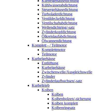
Kurbelgehäusedichtung
Kühlwasserabdichtung
Steuergehäusedichtung
Turboladerdichtung
Ventildeckeldichtung
Ventilschaftabdichtung
Wellendichtring/-satz
Zylinderkopfdichtung
Ölkreislaufabdichtung
Ölwannendichtung
Komplett - / Teilmotor
Komplettmotor
Teilmotor
Kurbelgehäuse
Entlüftung
Kurbelgehäuse
Zwischenwelle/Ausgleichswelle
Zylinder
Zylinderlaufbuchsen/-satz
Kurbeltrieb
Kolben
Kolben
Kolbenbolzen/-sicherung
Kolben komplett
Kolbenringsatz