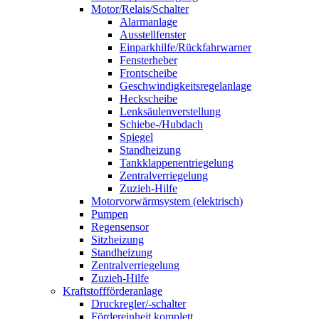
Motor/Relais/Schalter
Alarmanlage
Ausstellfenster
Einparkhilfe/Rückfahrwarner
Fensterheber
Frontscheibe
Geschwindigkeitsregelanlage
Heckscheibe
Lenksäulenverstellung
Schiebe-/Hubdach
Spiegel
Standheizung
Tankklappenentriegelung
Zentralverriegelung
Zuzieh-Hilfe
Motorvorwärmsystem (elektrisch)
Pumpen
Regensensor
Sitzheizung
Standheizung
Zentralverriegelung
Zuzieh-Hilfe
Kraftstoffförderanlage
Druckregler/-schalter
Fördereinheit komplett