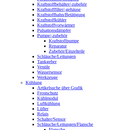
Kraftstoffbehälter/-zubehör
Kraftstofffilter/-gehäuse
Kraftstoffhahn/Betätigung
Kraftstoffkühler
Kraftstoffvorwärmer
Pulsationsdämpfer
Pumpe/-zubehör
Kraftstoffpumpe
Reparatur
Zubehör/Einzelteile
Schläuche/Leitungen
Tankgeber
Ventile
Wassersensor
Werkzeuge
Kühlung
Artikelsuche über Grafik
Frostschutz
Kühlmodul
Luftkühlung
Lüfter
Relais
Schalter/Sensor
Schläuche/Leitungen/Flansche
Flansche