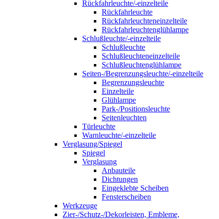
Rückfahrleuchte/-einzelteile
Rückfahrleuchte
Rückfahrleuchteneinzelteile
Rückfahrleuchtenglühlampe
Schlußleuchte/-einzelteile
Schlußleuchte
Schlußleuchteneinzelteile
Schlußleuchtenglühlampe
Seiten-/Begrenzungsleuchte/-einzelteile
Begrenzungsleuchte
Einzelteile
Glühlampe
Park-/Positionsleuchte
Seitenleuchten
Türleuchte
Warnleuchte/-einzelteile
Verglasung/Spiegel
Spiegel
Verglasung
Anbauteile
Dichtungen
Eingeklebte Scheiben
Fensterscheiben
Werkzeuge
Zier-/Schutz-/Dekorleisten, Embleme,