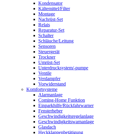
Kondensator
Kältemittel/Filter
Montage
Nachrüst-Set
Relais
Reparatur-Set
Schalter
Schläuche/Leitung
Sensoren
Steuergerät
Trockner
Umrüst-Set
Unterdrucksystem/-pumpe
Ventile
Verdampfer
Vorwiderstand
Komfortsysteme
Alarmanlage
Coming-Home Funktion
Einparkhilfe/Rückfahrwarner
Fensterheber
Geschwindigkeitsregelanlage
Geschwindigkeitswarnanlage
Glasdach
Heckklappenbetätigung