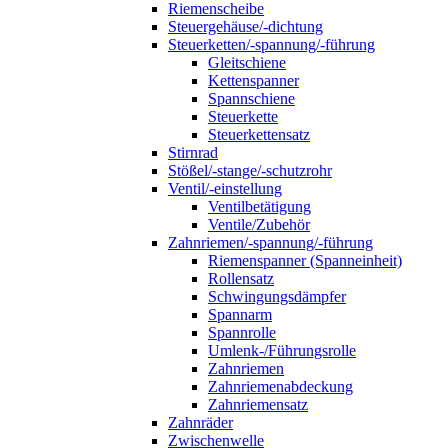
Riemenscheibe
Steuergehäuse/-dichtung
Steuerketten/-spannung/-führung
Gleitschiene
Kettenspanner
Spannschiene
Steuerkette
Steuerkettensatz
Stirnrad
Stößel/-stange/-schutzrohr
Ventil/-einstellung
Ventilbetätigung
Ventile/Zubehör
Zahnriemen/-spannung/-führung
Riemenspanner (Spanneinheit)
Rollensatz
Schwingungsdämpfer
Spannarm
Spannrolle
Umlenk-/Führungsrolle
Zahnriemen
Zahnriemenabdeckung
Zahnriemensatz
Zahnräder
Zwischenwelle