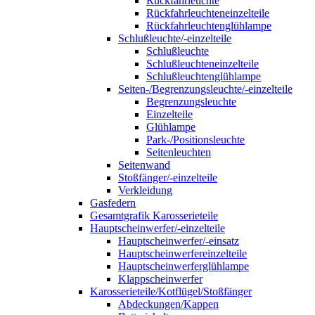
Rückfahrleuchte
Rückfahrleuchteneinzelteile
Rückfahrleuchtenglühlampe
Schlußleuchte/-einzelteile
Schlußleuchte
Schlußleuchteneinzelteile
Schlußleuchtenglühlampe
Seiten-/Begrenzungsleuchte/-einzelteile
Begrenzungsleuchte
Einzelteile
Glühlampe
Park-/Positionsleuchte
Seitenleuchten
Seitenwand
Stoßfänger/-einzelteile
Verkleidung
Gasfedern
Gesamtgrafik Karosserieteile
Hauptscheinwerfer/-einzelteile
Hauptscheinwerfer/-einsatz
Hauptscheinwerfereinzelteile
Hauptscheinwerferglühlampe
Klappscheinwerfer
Karosserieteile/Kotflügel/Stoßfänger
Abdeckungen/Kappen