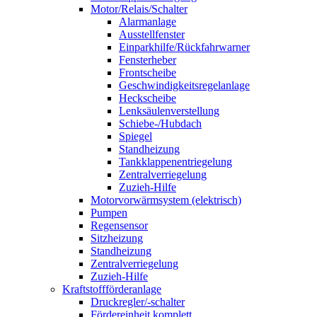
Motor/Relais/Schalter
Alarmanlage
Ausstellfenster
Einparkhilfe/Rückfahrwarner
Fensterheber
Frontscheibe
Geschwindigkeitsregelanlage
Heckscheibe
Lenksäulenverstellung
Schiebe-/Hubdach
Spiegel
Standheizung
Tankklappenentriegelung
Zentralverriegelung
Zuzieh-Hilfe
Motorvorwärmsystem (elektrisch)
Pumpen
Regensensor
Sitzheizung
Standheizung
Zentralverriegelung
Zuzieh-Hilfe
Kraftstoffförderanlage
Druckregler/-schalter
Fördereinheit komplett