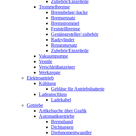
Zubehör/Einzelteile
Trommelbremse
Bremsbelag/-backe
Bremsensatz
Bremstrommel
Feststellbremse
Gestängesteller/-zubehör
Radzylinder
Reparatursatz
Zubehör/Einzelteile
Vakuumpumpe
Ventile
Verschleißanzeiger
Werkzeuge
Elektroantrieb
Kühlung
Gebläse für Antriebsbatterie
Ladeanschluss
Ladekabel
Getriebe
Artikelsuche über Grafik
Automatikgetriebe
Bremsband
Dichtungen
Drehmomentwandler