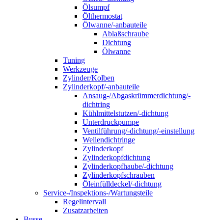
Ölsumpf
Ölthermostat
Ölwanne/-anbauteile
Ablaßschraube
Dichtung
Ölwanne
Tuning
Werkzeuge
Zylinder/Kolben
Zylinderkopf/-anbauteile
Ansaug-/Abgaskrümmerdichtung/-
dichtring
Kühlmittelstutzen/-dichtung
Unterdruckpumpe
Ventilführung/-dichtung/-einstellung
Wellendichtringe
Zylinderkopf
Zylinderkopfdichtung
Zylinderkopfhaube/-dichtung
Zylinderkopfschrauben
Öleinfülldeckel/-dichtung
Service-/Inspektions-/Wartungsteile
Regelintervall
Zusatzarbeiten
Busse