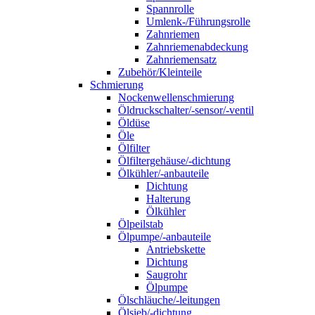
Spannrolle
Umlenk-/Führungsrolle
Zahnriemen
Zahnriemenabdeckung
Zahnriemensatz
Zubehör/Kleinteile
Schmierung
Nockenwellenschmierung
Öldruckschalter/-sensor/-ventil
Öldüse
Öle
Ölfilter
Ölfiltergehäuse/-dichtung
Ölkühler/-anbauteile
Dichtung
Halterung
Ölkühler
Ölpeilstab
Ölpumpe/-anbauteile
Antriebskette
Dichtung
Saugrohr
Ölpumpe
Ölschläuche/-leitungen
Ölsieb/-dichtung