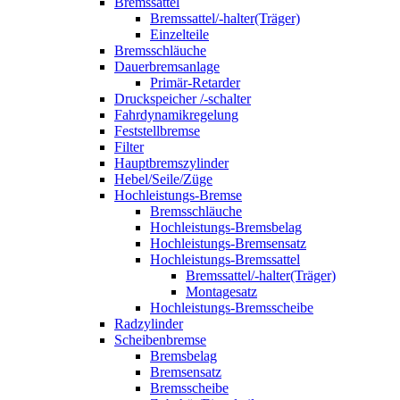
Bremssattel
Bremssattel/-halter(Träger)
Einzelteile
Bremsschläuche
Dauerbremsanlage
Primär-Retarder
Druckspeicher /-schalter
Fahrdynamikregelung
Feststellbremse
Filter
Hauptbremszylinder
Hebel/Seile/Züge
Hochleistungs-Bremse
Bremsschläuche
Hochleistungs-Bremsbelag
Hochleistungs-Bremsensatz
Hochleistungs-Bremssattel
Bremssattel/-halter(Träger)
Montagesatz
Hochleistungs-Bremsscheibe
Radzylinder
Scheibenbremse
Bremsbelag
Bremsensatz
Bremsscheibe