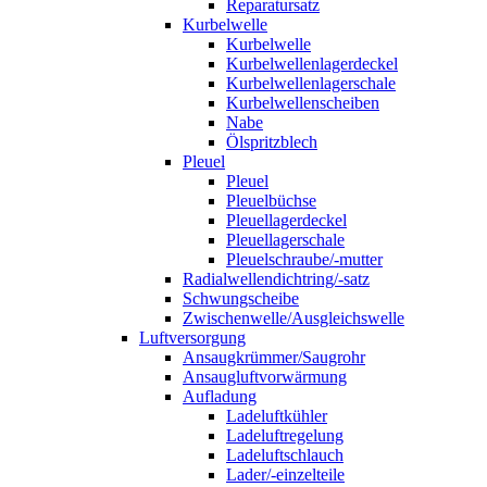
Reparatursatz
Kurbelwelle
Kurbelwelle
Kurbelwellenlagerdeckel
Kurbelwellenlagerschale
Kurbelwellenscheiben
Nabe
Ölspritzblech
Pleuel
Pleuel
Pleuelbüchse
Pleuellagerdeckel
Pleuellagerschale
Pleuelschraube/-mutter
Radialwellendichtring/-satz
Schwungscheibe
Zwischenwelle/Ausgleichswelle
Luftversorgung
Ansaugkrümmer/Saugrohr
Ansaugluftvorwärmung
Aufladung
Ladeluftkühler
Ladeluftregelung
Ladeluftschlauch
Lader/-einzelteile