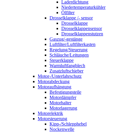
Laderdichtung
Niedertemperaturkühler
Ölfilter
Drosselklappe /- sensor
Drosselklappe
Drosselklappensensor
Drosselklappenstutzen
Gaszug/-gestänge
Luftfilter/Luftfilterkasten
Regelung/Steuerung
Schläuche/Leitungen
Steuerklappe
Warmluftfangblech
Zusatzluftschieber
Motor-/Unterfahrschutz
Motorabdeckung
Motoraufhängung
Befestigungsteile
Motordämpfer
Motorhalter
Motorlagerung
Motorelektrik
Motorsteuerung
Kipp-/Schlepphebel
Nockenwelle