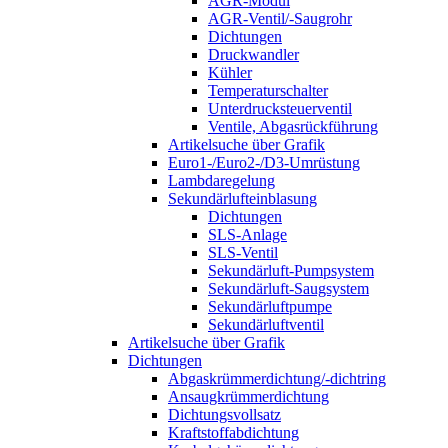
AGR-Modul
AGR-Ventil/-Saugrohr
Dichtungen
Druckwandler
Kühler
Temperaturschalter
Unterdrucksteuerventil
Ventile, Abgasrückführung
Artikelsuche über Grafik
Euro1-/Euro2-/D3-Umrüstung
Lambdaregelung
Sekundärlufteinblasung
Dichtungen
SLS-Anlage
SLS-Ventil
Sekundärluft-Pumpsystem
Sekundärluft-Saugsystem
Sekundärluftpumpe
Sekundärluftventil
Artikelsuche über Grafik
Dichtungen
Abgaskrümmerdichtung/-dichtring
Ansaugkrümmerdichtung
Dichtungsvollsatz
Kraftstoffabdichtung