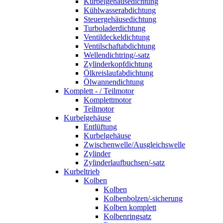
Kurbelgehäusedichtung
Kühlwasserabdichtung
Steuergehäusedichtung
Turboladerdichtung
Ventildeckeldichtung
Ventilschaftabdichtung
Wellendichtring/-satz
Zylinderkopfdichtung
Ölkreislaufabdichtung
Ölwannendichtung
Komplett - / Teilmotor
Komplettmotor
Teilmotor
Kurbelgehäuse
Entlüftung
Kurbelgehäuse
Zwischenwelle/Ausgleichswelle
Zylinder
Zylinderlaufbuchsen/-satz
Kurbeltrieb
Kolben
Kolben
Kolbenbolzen/-sicherung
Kolben komplett
Kolbenringsatz