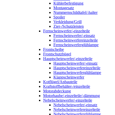
Kühlerbefestigung
Montagesatz
Nummernschildtafel/-halter
Spoiler
Verkleidung/Grill
Zier-/Schutzleisten
Fernscheinwerfer/-einzelteile
Fernscheinwerfer/-einsatz
Fernscheinwerfereinzelteile
Fernscheinwerferglühlampe
Frontscheibe
Frontschutzbügel
Hauptscheinwerfer/-einzelteile
Hauptscheinwerfer/-einsatz
Hauptscheinwerfereinzelteile
Hauptscheinwerferglühlampe
Klappscheinwerfer
Kotflügel/Anbauteile
Kraftstoffbehälter-/einzelteile
Motorabdeckung
Motorhaube/-einzelteile/-dämmung
Nebelscheinwerfer/-einzelteile
Nebelscheinwerfer/-einsatz
Nebelscheinwerfereinzelteile
Nebelscheinwerferglühlampe