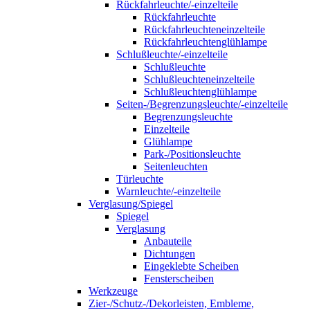
Rückfahrleuchte/-einzelteile
Rückfahrleuchte
Rückfahrleuchteneinzelteile
Rückfahrleuchtenglühlampe
Schlußleuchte/-einzelteile
Schlußleuchte
Schlußleuchteneinzelteile
Schlußleuchtenglühlampe
Seiten-/Begrenzungsleuchte/-einzelteile
Begrenzungsleuchte
Einzelteile
Glühlampe
Park-/Positionsleuchte
Seitenleuchten
Türleuchte
Warnleuchte/-einzelteile
Verglasung/Spiegel
Spiegel
Verglasung
Anbauteile
Dichtungen
Eingeklebte Scheiben
Fensterscheiben
Werkzeuge
Zier-/Schutz-/Dekorleisten, Embleme,