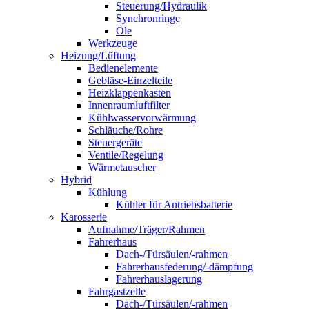
Steuerung/Hydraulik
Synchronringe
Öle
Werkzeuge
Heizung/Lüftung
Bedienelemente
Gebläse-Einzelteile
Heizklappenkasten
Innenraumluftfilter
Kühlwasservorwärmung
Schläuche/Rohre
Steuergeräte
Ventile/Regelung
Wärmetauscher
Hybrid
Kühlung
Kühler für Antriebsbatterie
Karosserie
Aufnahme/Träger/Rahmen
Fahrerhaus
Dach-/Türsäulen/-rahmen
Fahrerhausfederung/-dämpfung
Fahrerhauslagerung
Fahrgastzelle
Dach-/Türsäulen/-rahmen