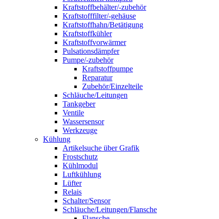
Kraftstoffbehälter/-zubehör
Kraftstofffilter/-gehäuse
Kraftstoffhahn/Betätigung
Kraftstoffkühler
Kraftstoffvorwärmer
Pulsationsdämpfer
Pumpe/-zubehör
Kraftstoffpumpe
Reparatur
Zubehör/Einzelteile
Schläuche/Leitungen
Tankgeber
Ventile
Wassersensor
Werkzeuge
Kühlung
Artikelsuche über Grafik
Frostschutz
Kühlmodul
Luftkühlung
Lüfter
Relais
Schalter/Sensor
Schläuche/Leitungen/Flansche
Flansche