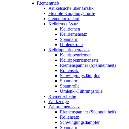
Riementrieb
Artikelsuche über Grafik
Flexible Kupplungsmuffe
Generatorfreilauf
Keilriemen/-satz
Keilriemen
Keilriemensatz
Spannarm
Umlenkrolle
Keilrippenriemen/-satz
Keilrippenriemen
Keilrippenriemensatz
Riemenspanner (Spanneinheit)
Rollensatz
Schwingungsdämpfer
Spannarm
Spannrolle
Umlenk-/Führungsrolle
Riemenscheibe
Werkzeuge
Zahnriemen/-satz
Riemenspanner (Spanneinheit)
Rollensatz
Schwingungsdämpfer
Spannarm