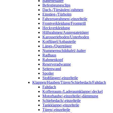
Batteriehalter
Befestigungsclips
Dach-/Türsäulen/-rahmen
Einstieg-/Türholm
Fahrzeugrahmen/-einzelteile
Frontverkleidung/Frontgrill
Heckverkleidung
Hilfsrahmen/Aggregateträger
Karosserieboden/Unterboden
Kotflügel/Anbauteile
Längs-/Querträger
Nummernschildtafel/-halter
Radhaus
Rahmenkopf
Reserveradwanne
Seitenwand
Spoiler
Stoßfänger/-einzelteile
Klappen/Hauben/Türen/Schiebedach/Faltdach
Faltdach
Kofferraum-/Laderaumklappe/-deckel
Motorhaube/-einzelteile/-dämmung
Schiebedach/-einzelteile
Tankklappe/-einzelteile
Türen/-einzelteile