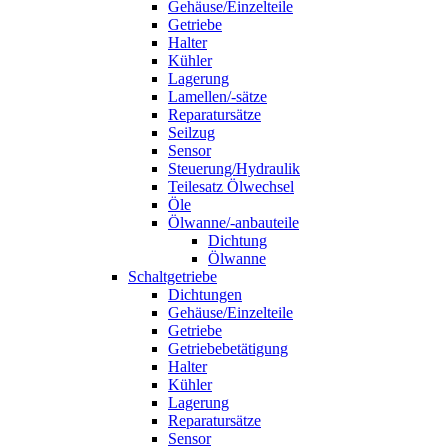
Gehäuse/Einzelteile
Getriebe
Halter
Kühler
Lagerung
Lamellen/-sätze
Reparatursätze
Seilzug
Sensor
Steuerung/Hydraulik
Teilesatz Ölwechsel
Öle
Ölwanne/-anbauteile
Dichtung
Ölwanne
Schaltgetriebe
Dichtungen
Gehäuse/Einzelteile
Getriebe
Getriebebetätigung
Halter
Kühler
Lagerung
Reparatursätze
Sensor