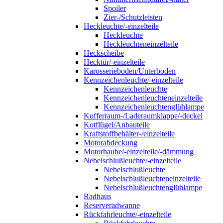
Spoiler
Zier-/Schutzleisten
Heckleuchte/-einzelteile
Heckleuchte
Heckleuchteneinzelteile
Heckscheibe
Hecktür/-einzelteile
Karosserieboden/Unterboden
Kennzeichenleuchte/-einzelteile
Kennzeichenleuchte
Kennzeichenleuchteneinzelteile
Kennzeichenleuchtenglühlampe
Kofferraum-/Laderaumklappe/-deckel
Kotflügel/Anbauteile
Kraftstoffbehälter-/einzelteile
Motorabdeckung
Motorhaube/-einzelteile/-dämmung
Nebelschlußleuchte/-einzelteile
Nebelschlußleuchte
Nebelschlußleuchteneinzelteile
Nebelschlußleuchtenglühlampe
Radhaus
Reserveradwanne
Rückfahrleuchte/-einzelteile