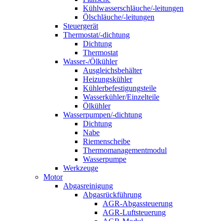
Kühlwasserschläuche/-leitungen
Ölschläuche/-leitungen
Steuergerät
Thermostat/-dichtung
Dichtung
Thermostat
Wasser-/Ölkühler
Ausgleichsbehälter
Heizungskühler
Kühlerbefestigungsteile
Wasserkühler/Einzelteile
Ölkühler
Wasserpumpen/-dichtung
Dichtung
Nabe
Riemenscheibe
Thermomanagementmodul
Wasserpumpe
Werkzeuge
Motor
Abgasreinigung
Abgasrückführung
AGR-Abgassteuerung
AGR-Luftsteuerung