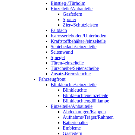
Einstieg-/Türholm
Einzelteile/Anbauteile
Gasfedern
Spoiler
Zier-/Schutzleisten
Faltdach
Karosserieboden/Unterboden
Kraftstoffbehälter-/einzelteile
Schiebedach/-einzelteile
Seitenwand
Spiegel
Türen/-einzelteile
Türscheibe/Seitenscheibe
Zusatz-Bremsleuchte
Fahrzeugfront
Blinkleuchte/-einzelteile
Blinkleuchte
Blinkleuchteneinzelteile
Blinkleuchtenglühlampe
Einzelteile/Anbauteile
Abdeckungen/Kappen
Aufnahme/Träger/Rahmen
Batteriehalter
Embleme
Gasfedern