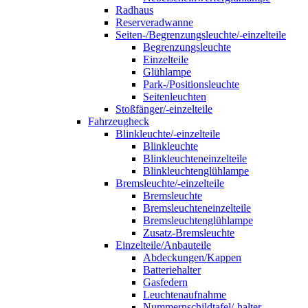
Radhaus
Reserveradwanne
Seiten-/Begrenzungsleuchte/-einzelteile
Begrenzungsleuchte
Einzelteile
Glühlampe
Park-/Positionsleuchte
Seitenleuchten
Stoßfänger/-einzelteile
Fahrzeugheck
Blinkleuchte/-einzelteile
Blinkleuchte
Blinkleuchteneinzelteile
Blinkleuchtenglühlampe
Bremsleuchte/-einzelteile
Bremsleuchte
Bremsleuchteneinzelteile
Bremsleuchtenglühlampe
Zusatz-Bremsleuchte
Einzelteile/Anbauteile
Abdeckungen/Kappen
Batteriehalter
Gasfedern
Leuchtenaufnahme
Nummernschildtafel/-halter