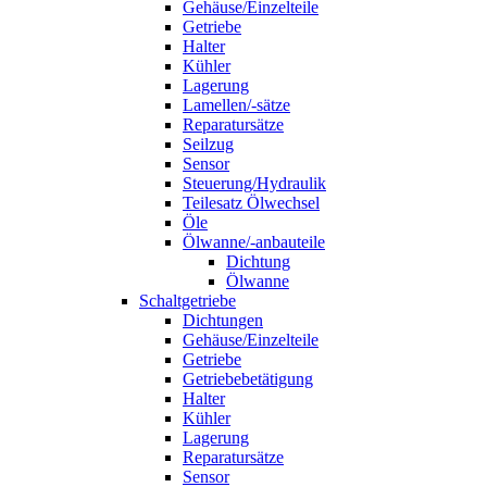
Gehäuse/Einzelteile
Getriebe
Halter
Kühler
Lagerung
Lamellen/-sätze
Reparatursätze
Seilzug
Sensor
Steuerung/Hydraulik
Teilesatz Ölwechsel
Öle
Ölwanne/-anbauteile
Dichtung
Ölwanne
Schaltgetriebe
Dichtungen
Gehäuse/Einzelteile
Getriebe
Getriebebetätigung
Halter
Kühler
Lagerung
Reparatursätze
Sensor