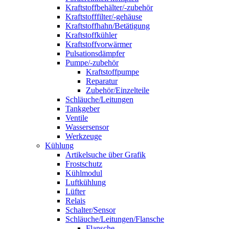
Kraftstoffbehälter/-zubehör
Kraftstofffilter/-gehäuse
Kraftstoffhahn/Betätigung
Kraftstoffkühler
Kraftstoffvorwärmer
Pulsationsdämpfer
Pumpe/-zubehör
Kraftstoffpumpe
Reparatur
Zubehör/Einzelteile
Schläuche/Leitungen
Tankgeber
Ventile
Wassersensor
Werkzeuge
Kühlung
Artikelsuche über Grafik
Frostschutz
Kühlmodul
Luftkühlung
Lüfter
Relais
Schalter/Sensor
Schläuche/Leitungen/Flansche
Flansche