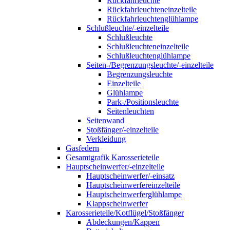
Rückfahrleuchte
Rückfahrleuchteneinzelteile
Rückfahrleuchtenglühlampe
Schlußleuchte/-einzelteile
Schlußleuchte
Schlußleuchteneinzelteile
Schlußleuchtenglühlampe
Seiten-/Begrenzungsleuchte/-einzelteile
Begrenzungsleuchte
Einzelteile
Glühlampe
Park-/Positionsleuchte
Seitenleuchten
Seitenwand
Stoßfänger/-einzelteile
Verkleidung
Gasfedern
Gesamtgrafik Karosserieteile
Hauptscheinwerfer/-einzelteile
Hauptscheinwerfer/-einsatz
Hauptscheinwerfereinzelteile
Hauptscheinwerferglühlampe
Klappscheinwerfer
Karosserieteile/Kotflügel/Stoßfänger
Abdeckungen/Kappen