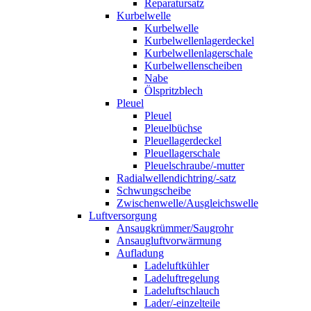
Reparatursatz
Kurbelwelle
Kurbelwelle
Kurbelwellenlagerdeckel
Kurbelwellenlagerschale
Kurbelwellenscheiben
Nabe
Ölspritzblech
Pleuel
Pleuel
Pleuelbüchse
Pleuellagerdeckel
Pleuellagerschale
Pleuelschraube/-mutter
Radialwellendichtring/-satz
Schwungscheibe
Zwischenwelle/Ausgleichswelle
Luftversorgung
Ansaugkrümmer/Saugrohr
Ansaugluftvorwärmung
Aufladung
Ladeluftkühler
Ladeluftregelung
Ladeluftschlauch
Lader/-einzelteile