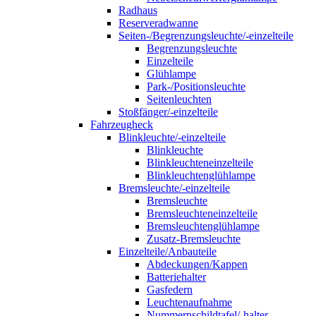
Radhaus
Reserveradwanne
Seiten-/Begrenzungsleuchte/-einzelteile
Begrenzungsleuchte
Einzelteile
Glühlampe
Park-/Positionsleuchte
Seitenleuchten
Stoßfänger/-einzelteile
Fahrzeugheck
Blinkleuchte/-einzelteile
Blinkleuchte
Blinkleuchteneinzelteile
Blinkleuchtenglühlampe
Bremsleuchte/-einzelteile
Bremsleuchte
Bremsleuchteneinzelteile
Bremsleuchtenglühlampe
Zusatz-Bremsleuchte
Einzelteile/Anbauteile
Abdeckungen/Kappen
Batteriehalter
Gasfedern
Leuchtenaufnahme
Nummernschildtafel/-halter