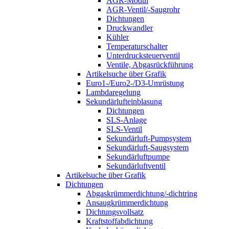
AGR-Modul
AGR-Ventil/-Saugrohr
Dichtungen
Druckwandler
Kühler
Temperaturschalter
Unterdrucksteuerventil
Ventile, Abgasrückführung
Artikelsuche über Grafik
Euro1-/Euro2-/D3-Umrüstung
Lambdaregelung
Sekundärlufteinblasung
Dichtungen
SLS-Anlage
SLS-Ventil
Sekundärluft-Pumpsystem
Sekundärluft-Saugsystem
Sekundärluftpumpe
Sekundärluftventil
Artikelsuche über Grafik
Dichtungen
Abgaskrümmerdichtung/-dichtring
Ansaugkrümmerdichtung
Dichtungsvollsatz
Kraftstoffabdichtung