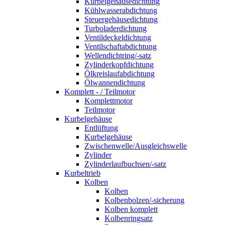
Kurbelgehäusedichtung
Kühlwasserabdichtung
Steuergehäusedichtung
Turboladerdichtung
Ventildeckeldichtung
Ventilschaftabdichtung
Wellendichtring/-satz
Zylinderkopfdichtung
Ölkreislaufabdichtung
Ölwannendichtung
Komplett - / Teilmotor
Komplettmotor
Teilmotor
Kurbelgehäuse
Entlüftung
Kurbelgehäuse
Zwischenwelle/Ausgleichswelle
Zylinder
Zylinderlaufbuchsen/-satz
Kurbeltrieb
Kolben
Kolben
Kolbenbolzen/-sicherung
Kolben komplett
Kolbenringsatz