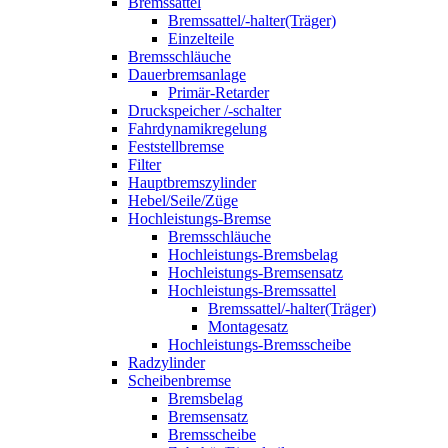
Bremssattel
Bremssattel/-halter(Träger)
Einzelteile
Bremsschläuche
Dauerbremsanlage
Primär-Retarder
Druckspeicher /-schalter
Fahrdynamikregelung
Feststellbremse
Filter
Hauptbremszylinder
Hebel/Seile/Züge
Hochleistungs-Bremse
Bremsschläuche
Hochleistungs-Bremsbelag
Hochleistungs-Bremsensatz
Hochleistungs-Bremssattel
Bremssattel/-halter(Träger)
Montagesatz
Hochleistungs-Bremsscheibe
Radzylinder
Scheibenbremse
Bremsbelag
Bremsensatz
Bremsscheibe