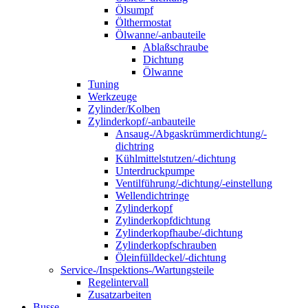
Ölsumpf
Ölthermostat
Ölwanne/-anbauteile
Ablaßschraube
Dichtung
Ölwanne
Tuning
Werkzeuge
Zylinder/Kolben
Zylinderkopf/-anbauteile
Ansaug-/Abgaskrümmerdichtung/-
dichtring
Kühlmittelstutzen/-dichtung
Unterdruckpumpe
Ventilführung/-dichtung/-einstellung
Wellendichtringe
Zylinderkopf
Zylinderkopfdichtung
Zylinderkopfhaube/-dichtung
Zylinderkopfschrauben
Öleinfülldeckel/-dichtung
Service-/Inspektions-/Wartungsteile
Regelintervall
Zusatzarbeiten
Busse