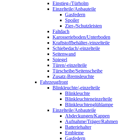
Einstieg-/Türholm
Einzelteile/Anbauteile
Gasfedern
Spoiler
Zier-/Schutzleisten
Faltdach
Karosserieboden/Unterboden
Kraftstoffbehälter-/einzelteile
Schiebedach/-einzelteile
Seitenwand
Spiegel
Türen/-einzelteile
Türscheibe/Seitenscheibe
Zusatz-Bremsleuchte
Fahrzeugfront
Blinkleuchte/-einzelteile
Blinkleuchte
Blinkleuchteneinzelteile
Blinkleuchtenglühlampe
Einzelteile/Anbauteile
Abdeckungen/Kappen
Aufnahme/Träger/Rahmen
Batteriehalter
Embleme
Gasfedern