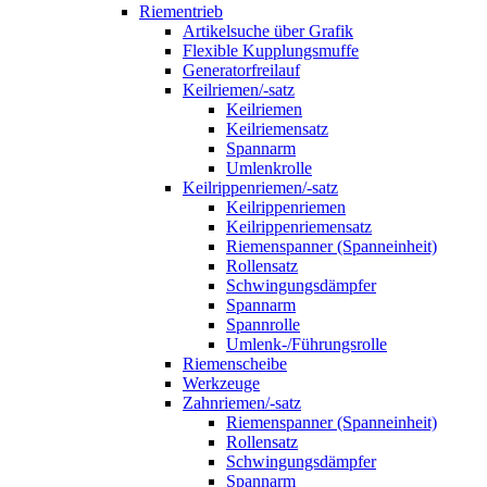
Riementrieb
Artikelsuche über Grafik
Flexible Kupplungsmuffe
Generatorfreilauf
Keilriemen/-satz
Keilriemen
Keilriemensatz
Spannarm
Umlenkrolle
Keilrippenriemen/-satz
Keilrippenriemen
Keilrippenriemensatz
Riemenspanner (Spanneinheit)
Rollensatz
Schwingungsdämpfer
Spannarm
Spannrolle
Umlenk-/Führungsrolle
Riemenscheibe
Werkzeuge
Zahnriemen/-satz
Riemenspanner (Spanneinheit)
Rollensatz
Schwingungsdämpfer
Spannarm