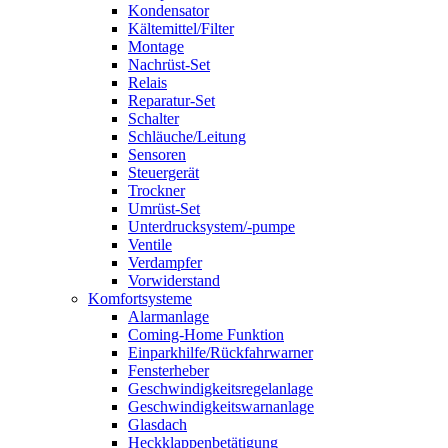
Kondensator
Kältemittel/Filter
Montage
Nachrüst-Set
Relais
Reparatur-Set
Schalter
Schläuche/Leitung
Sensoren
Steuergerät
Trockner
Umrüst-Set
Unterdrucksystem/-pumpe
Ventile
Verdampfer
Vorwiderstand
Komfortsysteme
Alarmanlage
Coming-Home Funktion
Einparkhilfe/Rückfahrwarner
Fensterheber
Geschwindigkeitsregelanlage
Geschwindigkeitswarnanlage
Glasdach
Heckklappenbetätigung