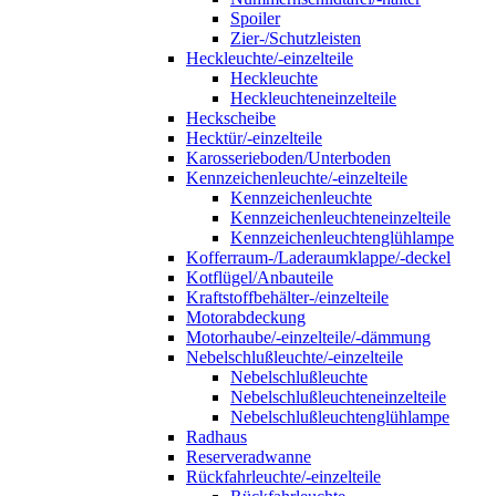
Spoiler
Zier-/Schutzleisten
Heckleuchte/-einzelteile
Heckleuchte
Heckleuchteneinzelteile
Heckscheibe
Hecktür/-einzelteile
Karosserieboden/Unterboden
Kennzeichenleuchte/-einzelteile
Kennzeichenleuchte
Kennzeichenleuchteneinzelteile
Kennzeichenleuchtenglühlampe
Kofferraum-/Laderaumklappe/-deckel
Kotflügel/Anbauteile
Kraftstoffbehälter-/einzelteile
Motorabdeckung
Motorhaube/-einzelteile/-dämmung
Nebelschlußleuchte/-einzelteile
Nebelschlußleuchte
Nebelschlußleuchteneinzelteile
Nebelschlußleuchtenglühlampe
Radhaus
Reserveradwanne
Rückfahrleuchte/-einzelteile