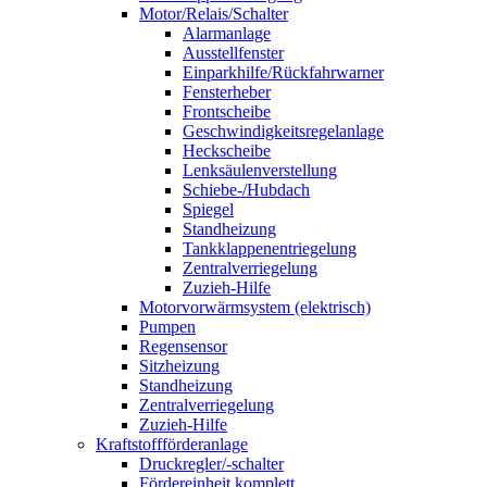
Motor/Relais/Schalter
Alarmanlage
Ausstellfenster
Einparkhilfe/Rückfahrwarner
Fensterheber
Frontscheibe
Geschwindigkeitsregelanlage
Heckscheibe
Lenksäulenverstellung
Schiebe-/Hubdach
Spiegel
Standheizung
Tankklappenentriegelung
Zentralverriegelung
Zuzieh-Hilfe
Motorvorwärmsystem (elektrisch)
Pumpen
Regensensor
Sitzheizung
Standheizung
Zentralverriegelung
Zuzieh-Hilfe
Kraftstoffförderanlage
Druckregler/-schalter
Fördereinheit komplett