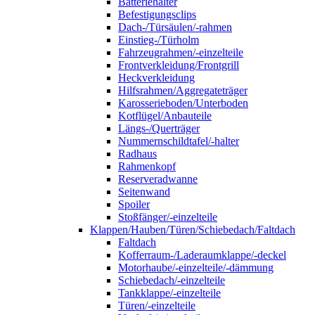
Batteriehalter
Befestigungsclips
Dach-/Türsäulen/-rahmen
Einstieg-/Türholm
Fahrzeugrahmen/-einzelteile
Frontverkleidung/Frontgrill
Heckverkleidung
Hilfsrahmen/Aggregateträger
Karosserieboden/Unterboden
Kotflügel/Anbauteile
Längs-/Querträger
Nummernschildtafel/-halter
Radhaus
Rahmenkopf
Reserveradwanne
Seitenwand
Spoiler
Stoßfänger/-einzelteile
Klappen/Hauben/Türen/Schiebedach/Faltdach
Faltdach
Kofferraum-/Laderaumklappe/-deckel
Motorhaube/-einzelteile/-dämmung
Schiebedach/-einzelteile
Tankklappe/-einzelteile
Türen/-einzelteile