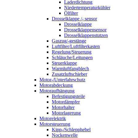
Laderdichtung
Niedertemperaturkühler
Ölfilter
Drosselklappe /- sensor
Drosselklappe
Drosselklappensensor
Drosselklappenstutzen
Gaszug/-gestänge
Luftfilter/Luftfilterkasten
Regelung/Steuerung
Schläuche/Leitungen
Steuerklappe
Warmluftfangblech
Zusatzluftschieber
Motor-/Unterfahrschutz
Motorabdeckung
Motoraufhängung
Befestigungsteile
Motordämpfer
Motorhalter
Motorlagerung
Motorelektrik
Motorsteuerung
Kipp-/Schlepphebel
Nockenwelle