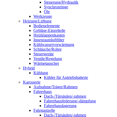
Steuerung/Hydraulik
Synchronringe
Öle
Werkzeuge
Heizung/Lüftung
Bedienelemente
Gebläse-Einzelteile
Heizklappenkasten
Innenraumluftfilter
Kühlwasservorwärmung
Schläuche/Rohre
Steuergeräte
Ventile/Regelung
Wärmetauscher
Hybrid
Kühlung
Kühler für Antriebsbatterie
Karosserie
Aufnahme/Träger/Rahmen
Fahrerhaus
Dach-/Türsäulen/-rahmen
Fahrerhausfederung/-dämpfung
Fahrerhauslagerung
Fahrgastzelle
Dach-/Türsäulen/-rahmen