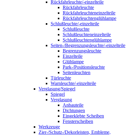
Rückfahrleuchte/-einzelteile
Rückfahrleuchte
Rückfahrleuchteneinzelteile
Rückfahrleuchtenglühlampe
Schlußleuchte/-einzelteile
Schlußleuchte
Schlußleuchteneinzelteile
Schlußleuchtenglühlampe
Seiten-/Begrenzungsleuchte/-einzelteile
Begrenzungsleuchte
Einzelteile
Glühlampe
Park-/Positionsleuchte
Seitenleuchten
Türleuchte
Warnleuchte/-einzelteile
Verglasung/Spiegel
Spiegel
Verglasung
Anbauteile
Dichtungen
Eingeklebte Scheiben
Fensterscheiben
Werkzeuge
Zier-/Schutz-/Dekorleisten, Embleme,