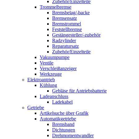
Zubehör/Einzelteile
Trommelbremse
Bremsbelag/-backe
Bremsensatz
Bremstrommel
Feststellbremse
Gestängesteller/-zubehör
Radzylinder
Reparatursatz
Zubehör/Einzelteile
Vakuumpumpe
Ventile
Verschleißanzeiger
Werkzeuge
Elektroantrieb
Kühlung
Gebläse für Antriebsbatterie
Ladeanschluss
Ladekabel
Getriebe
Artikelsuche über Grafik
Automatikgetriebe
Bremsband
Dichtungen
Drehmomentwandler