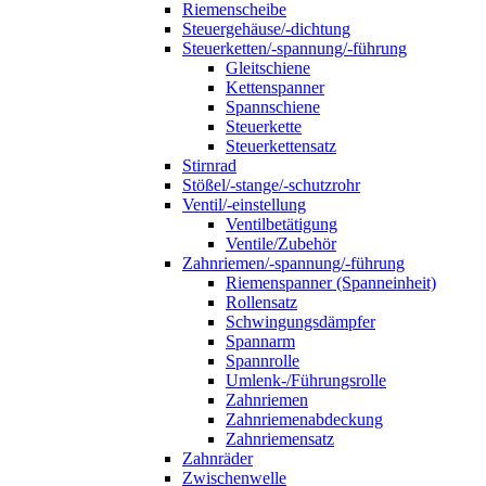
Riemenscheibe
Steuergehäuse/-dichtung
Steuerketten/-spannung/-führung
Gleitschiene
Kettenspanner
Spannschiene
Steuerkette
Steuerkettensatz
Stirnrad
Stößel/-stange/-schutzrohr
Ventil/-einstellung
Ventilbetätigung
Ventile/Zubehör
Zahnriemen/-spannung/-führung
Riemenspanner (Spanneinheit)
Rollensatz
Schwingungsdämpfer
Spannarm
Spannrolle
Umlenk-/Führungsrolle
Zahnriemen
Zahnriemenabdeckung
Zahnriemensatz
Zahnräder
Zwischenwelle