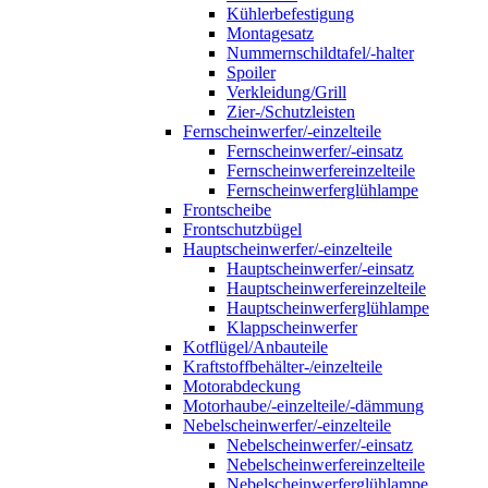
Kühlerbefestigung
Montagesatz
Nummernschildtafel/-halter
Spoiler
Verkleidung/Grill
Zier-/Schutzleisten
Fernscheinwerfer/-einzelteile
Fernscheinwerfer/-einsatz
Fernscheinwerfereinzelteile
Fernscheinwerferglühlampe
Frontscheibe
Frontschutzbügel
Hauptscheinwerfer/-einzelteile
Hauptscheinwerfer/-einsatz
Hauptscheinwerfereinzelteile
Hauptscheinwerferglühlampe
Klappscheinwerfer
Kotflügel/Anbauteile
Kraftstoffbehälter-/einzelteile
Motorabdeckung
Motorhaube/-einzelteile/-dämmung
Nebelscheinwerfer/-einzelteile
Nebelscheinwerfer/-einsatz
Nebelscheinwerfereinzelteile
Nebelscheinwerferglühlampe