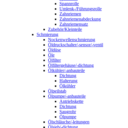
Spannrolle
Umlenk-/Führungsrolle
Zahnriemen
Zahnriemenabdeckung
Zahnriemensatz
Zubehör/Kleinteile
Schmierung
Nockenwellenschmierung
Öldruckschalter/-sensor/-ventil
Öldüse
Öle
Ölfilter
Ölfiltergehäuse/-dichtung
Ölkühler/-anbauteile
Dichtung
Halterung
Ölkühler
Ölpeilstab
Ölpumpe/-anbauteile
Antriebskette
Dichtung
Saugrohr
Ölpumpe
Ölschläuche/-leitungen
Ölsieb/-dichtung