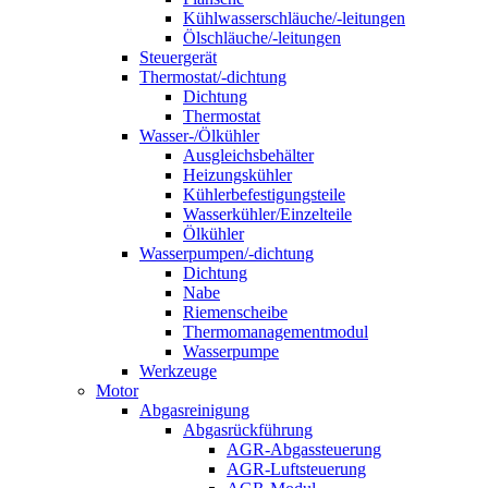
Kühlwasserschläuche/-leitungen
Ölschläuche/-leitungen
Steuergerät
Thermostat/-dichtung
Dichtung
Thermostat
Wasser-/Ölkühler
Ausgleichsbehälter
Heizungskühler
Kühlerbefestigungsteile
Wasserkühler/Einzelteile
Ölkühler
Wasserpumpen/-dichtung
Dichtung
Nabe
Riemenscheibe
Thermomanagementmodul
Wasserpumpe
Werkzeuge
Motor
Abgasreinigung
Abgasrückführung
AGR-Abgassteuerung
AGR-Luftsteuerung