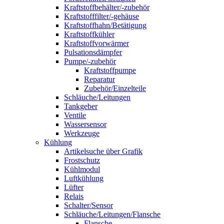
Kraftstoffbehälter/-zubehör
Kraftstofffilter/-gehäuse
Kraftstoffhahn/Betätigung
Kraftstoffkühler
Kraftstoffvorwärmer
Pulsationsdämpfer
Pumpe/-zubehör
Kraftstoffpumpe
Reparatur
Zubehör/Einzelteile
Schläuche/Leitungen
Tankgeber
Ventile
Wassersensor
Werkzeuge
Kühlung
Artikelsuche über Grafik
Frostschutz
Kühlmodul
Luftkühlung
Lüfter
Relais
Schalter/Sensor
Schläuche/Leitungen/Flansche
Flansche