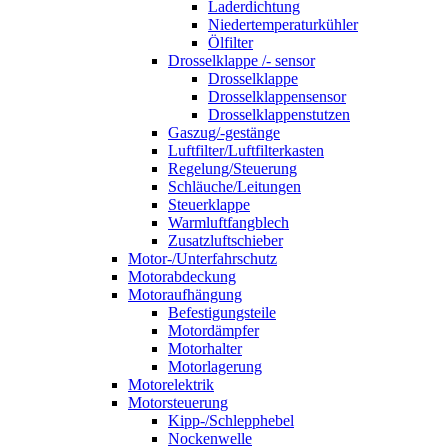
Laderdichtung
Niedertemperaturkühler
Ölfilter
Drosselklappe /- sensor
Drosselklappe
Drosselklappensensor
Drosselklappenstutzen
Gaszug/-gestänge
Luftfilter/Luftfilterkasten
Regelung/Steuerung
Schläuche/Leitungen
Steuerklappe
Warmluftfangblech
Zusatzluftschieber
Motor-/Unterfahrschutz
Motorabdeckung
Motoraufhängung
Befestigungsteile
Motordämpfer
Motorhalter
Motorlagerung
Motorelektrik
Motorsteuerung
Kipp-/Schlepphebel
Nockenwelle