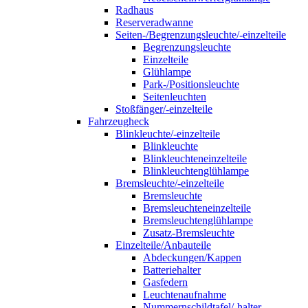
Radhaus
Reserveradwanne
Seiten-/Begrenzungsleuchte/-einzelteile
Begrenzungsleuchte
Einzelteile
Glühlampe
Park-/Positionsleuchte
Seitenleuchten
Stoßfänger/-einzelteile
Fahrzeugheck
Blinkleuchte/-einzelteile
Blinkleuchte
Blinkleuchteneinzelteile
Blinkleuchtenglühlampe
Bremsleuchte/-einzelteile
Bremsleuchte
Bremsleuchteneinzelteile
Bremsleuchtenglühlampe
Zusatz-Bremsleuchte
Einzelteile/Anbauteile
Abdeckungen/Kappen
Batteriehalter
Gasfedern
Leuchtenaufnahme
Nummernschildtafel/-halter