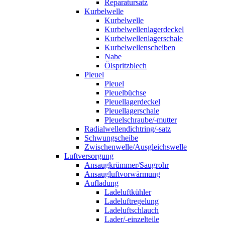
Reparatursatz
Kurbelwelle
Kurbelwelle
Kurbelwellenlagerdeckel
Kurbelwellenlagerschale
Kurbelwellenscheiben
Nabe
Ölspritzblech
Pleuel
Pleuel
Pleuelbüchse
Pleuellagerdeckel
Pleuellagerschale
Pleuelschraube/-mutter
Radialwellendichtring/-satz
Schwungscheibe
Zwischenwelle/Ausgleichswelle
Luftversorgung
Ansaugkrümmer/Saugrohr
Ansaugluftvorwärmung
Aufladung
Ladeluftkühler
Ladeluftregelung
Ladeluftschlauch
Lader/-einzelteile