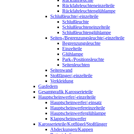
Rückfahrleuchte
Rückfahrleuchteneinzelteile
Rückfahrleuchtenglühlampe
Schlußleuchte/-einzelteile
Schlußleuchte
Schlußleuchteneinzelteile
Schlußleuchtenglühlampe
Seiten-/Begrenzungsleuchte/-einzelteile
Begrenzungsleuchte
Einzelteile
Glühlampe
Park-/Positionsleuchte
Seitenleuchten
Seitenwand
Stoßfänger/-einzelteile
Verkleidung
Gasfedern
Gesamtgrafik Karosserieteile
Hauptscheinwerfer/-einzelteile
Hauptscheinwerfer/-einsatz
Hauptscheinwerfereinzelteile
Hauptscheinwerferglühlampe
Klappscheinwerfer
Karosserieteile/Kotflügel/Stoßfänger
Abdeckungen/Kappen