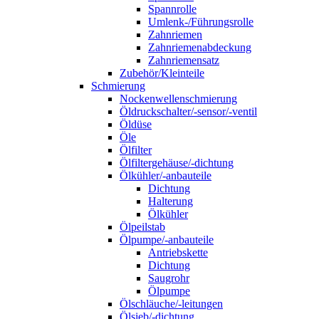
Spannrolle
Umlenk-/Führungsrolle
Zahnriemen
Zahnriemenabdeckung
Zahnriemensatz
Zubehör/Kleinteile
Schmierung
Nockenwellenschmierung
Öldruckschalter/-sensor/-ventil
Öldüse
Öle
Ölfilter
Ölfiltergehäuse/-dichtung
Ölkühler/-anbauteile
Dichtung
Halterung
Ölkühler
Ölpeilstab
Ölpumpe/-anbauteile
Antriebskette
Dichtung
Saugrohr
Ölpumpe
Ölschläuche/-leitungen
Ölsieb/-dichtung