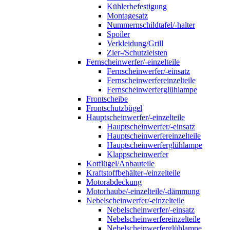
Kühlerbefestigung
Montagesatz
Nummernschildtafel/-halter
Spoiler
Verkleidung/Grill
Zier-/Schutzleisten
Fernscheinwerfer/-einzelteile
Fernscheinwerfer/-einsatz
Fernscheinwerfereinzelteile
Fernscheinwerferglühlampe
Frontscheibe
Frontschutzbügel
Hauptscheinwerfer/-einzelteile
Hauptscheinwerfer/-einsatz
Hauptscheinwerfereinzelteile
Hauptscheinwerferglühlampe
Klappscheinwerfer
Kotflügel/Anbauteile
Kraftstoffbehälter-/einzelteile
Motorabdeckung
Motorhaube/-einzelteile/-dämmung
Nebelscheinwerfer/-einzelteile
Nebelscheinwerfer/-einsatz
Nebelscheinwerfereinzelteile
Nebelscheinwerferglühlampe