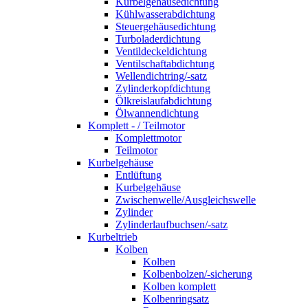
Kurbelgehäusedichtung
Kühlwasserabdichtung
Steuergehäusedichtung
Turboladerdichtung
Ventildeckeldichtung
Ventilschaftabdichtung
Wellendichtring/-satz
Zylinderkopfdichtung
Ölkreislaufabdichtung
Ölwannendichtung
Komplett - / Teilmotor
Komplettmotor
Teilmotor
Kurbelgehäuse
Entlüftung
Kurbelgehäuse
Zwischenwelle/Ausgleichswelle
Zylinder
Zylinderlaufbuchsen/-satz
Kurbeltrieb
Kolben
Kolben
Kolbenbolzen/-sicherung
Kolben komplett
Kolbenringsatz