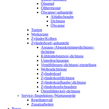
Ölsumpf
Ölthermostat
Ölwanne/-anbauteile
Ablaßschraube
Dichtung
Ölwanne
Tuning
Werkzeuge
Zylinder/Kolben
Zylinderkopf/-anbauteile
Ansaug-/Abgaskrümmerdichtung/-
dichtring
Kühlmittelstutzen/-dichtung
Unterdruckpumpe
Ventilführung/-dichtung/-einstellung
Wellendichtringe
Zylinderkopf
Zylinderkopfdichtung
Zylinderkopfhaube/-dichtung
Zylinderkopfschrauben
Öleinfülldeckel/-dichtung
Service-/Inspektions-/Wartungsteile
Regelintervall
Zusatzarbeiten
Busse