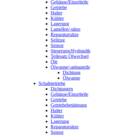
Gehäuse/Einzelteile
Getriebe
Halter
Kühler
Lagerung
Lamellen/-sätze
Reparatursätze
Seilzug
Sensor
Steuerung/Hydraulik
Teilesatz Ölwechsel
Öle
Ölwanne/-anbauteile
Dichtung
Ölwanne
Schaltgetriebe
Dichtungen
Gehäuse/Einzelteile
Getriebe
Getriebebetätigung
Halter
Kühler
Lagerung
Reparatursätze
Sensor