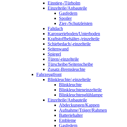
Einstieg-/Türholm
Einzelteile/Anbauteile
Gasfedern
Spoiler
Zier-/Schutzleisten
Faltdach
Karosserieboden/Unterboden
Kraftstoffbehälter-/einzelteile
Schiebedach/-einzelteile
Seitenwand
Spiegel
Türen/-einzelteile
Türscheibe/Seitenscheibe
Zusatz-Bremsleuchte
Fahrzeugfront
Blinkleuchte/-einzelteile
Blinkleuchte
Blinkleuchteneinzelteile
Blinkleuchtenglühlampe
Einzelteile/Anbauteile
Abdeckungen/Kappen
Aufnahme/Träger/Rahmen
Batteriehalter
Embleme
Gasfedern