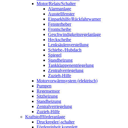
Motor/Relais/Schalter
Alarmanlage
Ausstellfenster
Einparkhilfe/Rückfahrwarner
Fensterheber
Frontscheibe
Geschwindigkeitsregelanlage
Heckscheibe
Lenksäulenverstellung
Schiebe-/Hubdach
Spiegel
Standheizung
Tankklappenentriegelung
Zentralverriegelung
Zuzieh-Hilfe
Motorvorwärmsystem (elektrisch)
Pumpen
Regensensor
Sitzheizung
Standheizung
Zentralverriegelung
Zuzieh-Hilfe
Kraftstoffförderanlage
Druckregler/-schalter
Fördereinheit komplett