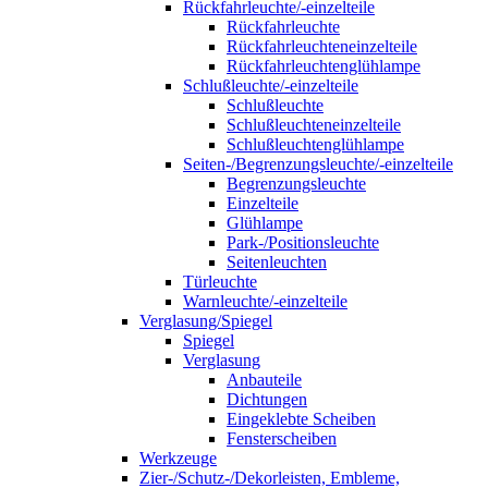
Rückfahrleuchte/-einzelteile
Rückfahrleuchte
Rückfahrleuchteneinzelteile
Rückfahrleuchtenglühlampe
Schlußleuchte/-einzelteile
Schlußleuchte
Schlußleuchteneinzelteile
Schlußleuchtenglühlampe
Seiten-/Begrenzungsleuchte/-einzelteile
Begrenzungsleuchte
Einzelteile
Glühlampe
Park-/Positionsleuchte
Seitenleuchten
Türleuchte
Warnleuchte/-einzelteile
Verglasung/Spiegel
Spiegel
Verglasung
Anbauteile
Dichtungen
Eingeklebte Scheiben
Fensterscheiben
Werkzeuge
Zier-/Schutz-/Dekorleisten, Embleme,