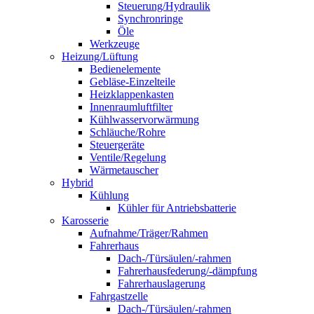
Steuerung/Hydraulik
Synchronringe
Öle
Werkzeuge
Heizung/Lüftung
Bedienelemente
Gebläse-Einzelteile
Heizklappenkasten
Innenraumluftfilter
Kühlwasservorwärmung
Schläuche/Rohre
Steuergeräte
Ventile/Regelung
Wärmetauscher
Hybrid
Kühlung
Kühler für Antriebsbatterie
Karosserie
Aufnahme/Träger/Rahmen
Fahrerhaus
Dach-/Türsäulen/-rahmen
Fahrerhausfederung/-dämpfung
Fahrerhauslagerung
Fahrgastzelle
Dach-/Türsäulen/-rahmen