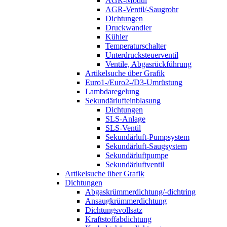
AGR-Modul
AGR-Ventil/-Saugrohr
Dichtungen
Druckwandler
Kühler
Temperaturschalter
Unterdrucksteuerventil
Ventile, Abgasrückführung
Artikelsuche über Grafik
Euro1-/Euro2-/D3-Umrüstung
Lambdaregelung
Sekundärlufteinblasung
Dichtungen
SLS-Anlage
SLS-Ventil
Sekundärluft-Pumpsystem
Sekundärluft-Saugsystem
Sekundärluftpumpe
Sekundärluftventil
Artikelsuche über Grafik
Dichtungen
Abgaskrümmerdichtung/-dichtring
Ansaugkrümmerdichtung
Dichtungsvollsatz
Kraftstoffabdichtung