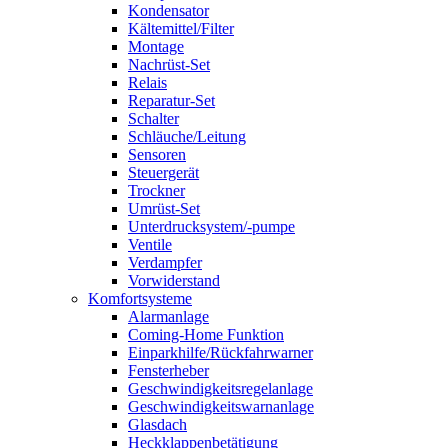
Kondensator
Kältemittel/Filter
Montage
Nachrüst-Set
Relais
Reparatur-Set
Schalter
Schläuche/Leitung
Sensoren
Steuergerät
Trockner
Umrüst-Set
Unterdrucksystem/-pumpe
Ventile
Verdampfer
Vorwiderstand
Komfortsysteme
Alarmanlage
Coming-Home Funktion
Einparkhilfe/Rückfahrwarner
Fensterheber
Geschwindigkeitsregelanlage
Geschwindigkeitswarnanlage
Glasdach
Heckklappenbetätigung