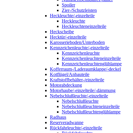
Spoiler
Zier-/Schutzleisten
Heckleuchte/-einzelteile
Heckleuchte
Heckleuchteneinzelteile
Heckscheibe
Hecktür/-einzelteile
Karosserieboden/Unterboden
Kennzeichenleuchte/-einzelteile
Kennzeichenleuchte
Kennzeichenleuchteneinzelteile
Kennzeichenleuchtenglühlampe
Kofferraum-/Laderaumklappe/-deckel
Kotflügel/Anbauteile
Kraftstoffbehälter-/einzelteile
Motorabdeckung
Motorhaube/-einzelteile/-dämmung
Nebelschlußleuchte/-einzelteile
Nebelschlußleuchte
Nebelschlußleuchteneinzelteile
Nebelschlußleuchtenglühlampe
Radhaus
Reserveradwanne
Rückfahrleuchte/-einzelteile