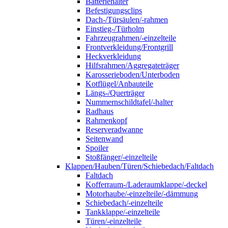
Batteriehalter
Befestigungsclips
Dach-/Türsäulen/-rahmen
Einstieg-/Türholm
Fahrzeugrahmen/-einzelteile
Frontverkleidung/Frontgrill
Heckverkleidung
Hilfsrahmen/Aggregateträger
Karosserieboden/Unterboden
Kotflügel/Anbauteile
Längs-/Querträger
Nummernschildtafel/-halter
Radhaus
Rahmenkopf
Reserveradwanne
Seitenwand
Spoiler
Stoßfänger/-einzelteile
Klappen/Hauben/Türen/Schiebedach/Faltdach
Faltdach
Kofferraum-/Laderaumklappe/-deckel
Motorhaube/-einzelteile/-dämmung
Schiebedach/-einzelteile
Tankklappe/-einzelteile
Türen/-einzelteile