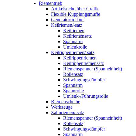
Riementrieb
Artikelsuche über Grafik
Flexible Kupplungsmuffe
Generatorfreilauf
Keilriemen/-satz
Keilriemen
Keilriemensatz
Spannarm
Umlenkrolle
Keilrippenriemen/-satz
Keilrippenriemen
Keilrippenriemensatz
Riemenspanner (Spanneinheit)
Rollensatz
Schwingungsdämpfer
Spannarm
Spannrolle
Umlenk-/Führungsrolle
Riemenscheibe
Werkzeuge
Zahnriemen/-satz
Riemenspanner (Spanneinheit)
Rollensatz
Schwingungsdämpfer
Spannarm