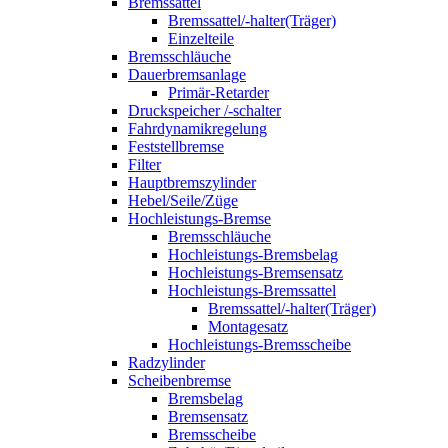
Bremssattel
Bremssattel/-halter(Träger)
Einzelteile
Bremsschläuche
Dauerbremsanlage
Primär-Retarder
Druckspeicher /-schalter
Fahrdynamikregelung
Feststellbremse
Filter
Hauptbremszylinder
Hebel/Seile/Züge
Hochleistungs-Bremse
Bremsschläuche
Hochleistungs-Bremsbelag
Hochleistungs-Bremsensatz
Hochleistungs-Bremssattel
Bremssattel/-halter(Träger)
Montagesatz
Hochleistungs-Bremsscheibe
Radzylinder
Scheibenbremse
Bremsbelag
Bremsensatz
Bremsscheibe