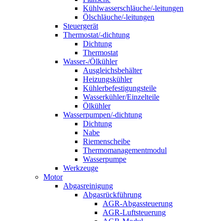
Kühlwasserschläuche/-leitungen
Ölschläuche/-leitungen
Steuergerät
Thermostat/-dichtung
Dichtung
Thermostat
Wasser-/Ölkühler
Ausgleichsbehälter
Heizungskühler
Kühlerbefestigungsteile
Wasserkühler/Einzelteile
Ölkühler
Wasserpumpen/-dichtung
Dichtung
Nabe
Riemenscheibe
Thermomanagementmodul
Wasserpumpe
Werkzeuge
Motor
Abgasreinigung
Abgasrückführung
AGR-Abgassteuerung
AGR-Luftsteuerung