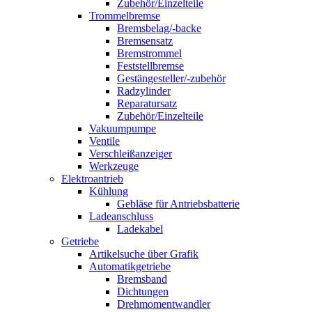
Zubehör/Einzelteile
Trommelbremse
Bremsbelag/-backe
Bremsensatz
Bremstrommel
Feststellbremse
Gestängesteller/-zubehör
Radzylinder
Reparatursatz
Zubehör/Einzelteile
Vakuumpumpe
Ventile
Verschleißanzeiger
Werkzeuge
Elektroantrieb
Kühlung
Gebläse für Antriebsbatterie
Ladeanschluss
Ladekabel
Getriebe
Artikelsuche über Grafik
Automatikgetriebe
Bremsband
Dichtungen
Drehmomentwandler