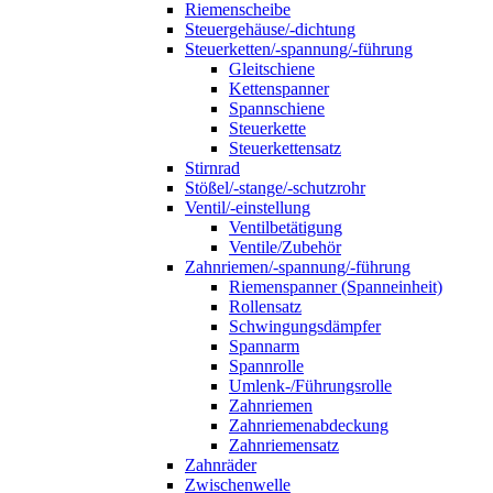
Riemenscheibe
Steuergehäuse/-dichtung
Steuerketten/-spannung/-führung
Gleitschiene
Kettenspanner
Spannschiene
Steuerkette
Steuerkettensatz
Stirnrad
Stößel/-stange/-schutzrohr
Ventil/-einstellung
Ventilbetätigung
Ventile/Zubehör
Zahnriemen/-spannung/-führung
Riemenspanner (Spanneinheit)
Rollensatz
Schwingungsdämpfer
Spannarm
Spannrolle
Umlenk-/Führungsrolle
Zahnriemen
Zahnriemenabdeckung
Zahnriemensatz
Zahnräder
Zwischenwelle