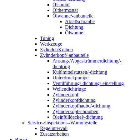
Ölsumpf
Ölthermostat
Ölwanne/-anbauteile
Ablaßschraube
Dichtung
Ölwanne
Tuning
Werkzeuge
Zylinder/Kolben
Zylinderkopf/-anbauteile
Ansaug-/Abgaskrümmerdichtung/-
dichtring
Kühlmittelstutzen/-dichtung
Unterdruckpumpe
Ventilführung/-dichtung/-einstellung
Wellendichtringe
Zylinderkopf
Zylinderkopfdichtung
Zylinderkopfhaube/-dichtung
Zylinderkopfschrauben
Öleinfülldeckel/-dichtung
Service-/Inspektions-/Wartungsteile
Regelintervall
Zusatzarbeiten
Busse