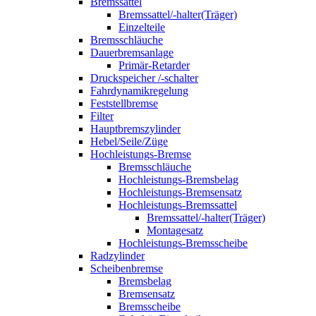
Bremssattel
Bremssattel/-halter(Träger)
Einzelteile
Bremsschläuche
Dauerbremsanlage
Primär-Retarder
Druckspeicher /-schalter
Fahrdynamikregelung
Feststellbremse
Filter
Hauptbremszylinder
Hebel/Seile/Züge
Hochleistungs-Bremse
Bremsschläuche
Hochleistungs-Bremsbelag
Hochleistungs-Bremsensatz
Hochleistungs-Bremssattel
Bremssattel/-halter(Träger)
Montagesatz
Hochleistungs-Bremsscheibe
Radzylinder
Scheibenbremse
Bremsbelag
Bremsensatz
Bremsscheibe