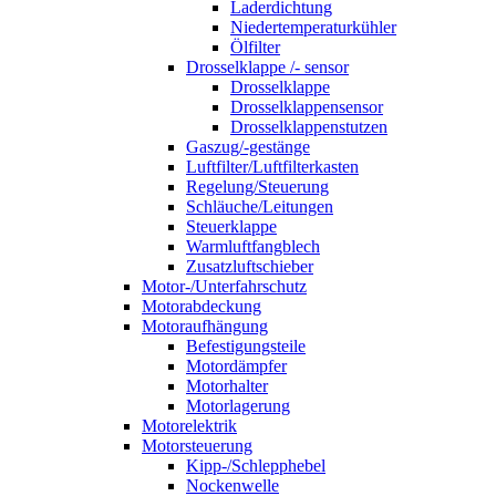
Laderdichtung
Niedertemperaturkühler
Ölfilter
Drosselklappe /- sensor
Drosselklappe
Drosselklappensensor
Drosselklappenstutzen
Gaszug/-gestänge
Luftfilter/Luftfilterkasten
Regelung/Steuerung
Schläuche/Leitungen
Steuerklappe
Warmluftfangblech
Zusatzluftschieber
Motor-/Unterfahrschutz
Motorabdeckung
Motoraufhängung
Befestigungsteile
Motordämpfer
Motorhalter
Motorlagerung
Motorelektrik
Motorsteuerung
Kipp-/Schlepphebel
Nockenwelle