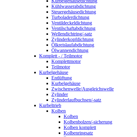
Kurbelgehäusedichtung
Kühlwasserabdichtung
Steuergehäusedichtung
Turboladerdichtung
Ventildeckeldichtung
Ventilschaftabdichtung
Wellendichtring/-satz
Zylinderkopfdichtung
Ölkreislaufabdichtung
Ölwannendichtung
Komplett - / Teilmotor
Komplettmotor
Teilmotor
Kurbelgehäuse
Entlüftung
Kurbelgehäuse
Zwischenwelle/Ausgleichswelle
Zylinder
Zylinderlaufbuchsen/-satz
Kurbeltrieb
Kolben
Kolben
Kolbenbolzen/-sicherung
Kolben komplett
Kolbenringsatz