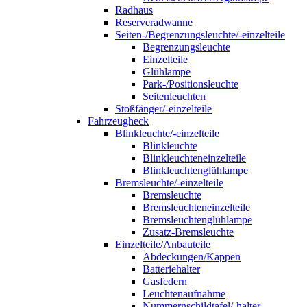
Radhaus
Reserveradwanne
Seiten-/Begrenzungsleuchte/-einzelteile
Begrenzungsleuchte
Einzelteile
Glühlampe
Park-/Positionsleuchte
Seitenleuchten
Stoßfänger/-einzelteile
Fahrzeugheck
Blinkleuchte/-einzelteile
Blinkleuchte
Blinkleuchteneinzelteile
Blinkleuchtenglühlampe
Bremsleuchte/-einzelteile
Bremsleuchte
Bremsleuchteneinzelteile
Bremsleuchtenglühlampe
Zusatz-Bremsleuchte
Einzelteile/Anbauteile
Abdeckungen/Kappen
Batteriehalter
Gasfedern
Leuchtenaufnahme
Nummernschildtafel/-halter