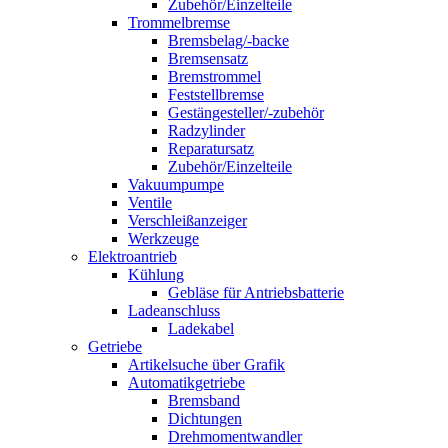
Zubehör/Einzelteile
Trommelbremse
Bremsbelag/-backe
Bremsensatz
Bremstrommel
Feststellbremse
Gestängesteller/-zubehör
Radzylinder
Reparatursatz
Zubehör/Einzelteile
Vakuumpumpe
Ventile
Verschleißanzeiger
Werkzeuge
Elektroantrieb
Kühlung
Gebläse für Antriebsbatterie
Ladeanschluss
Ladekabel
Getriebe
Artikelsuche über Grafik
Automatikgetriebe
Bremsband
Dichtungen
Drehmomentwandler