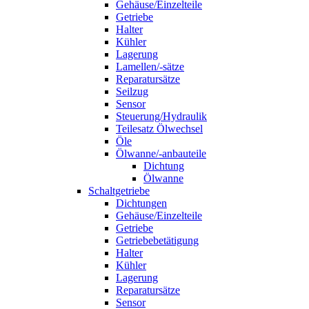
Gehäuse/Einzelteile
Getriebe
Halter
Kühler
Lagerung
Lamellen/-sätze
Reparatursätze
Seilzug
Sensor
Steuerung/Hydraulik
Teilesatz Ölwechsel
Öle
Ölwanne/-anbauteile
Dichtung
Ölwanne
Schaltgetriebe
Dichtungen
Gehäuse/Einzelteile
Getriebe
Getriebebetätigung
Halter
Kühler
Lagerung
Reparatursätze
Sensor