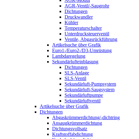
AGR-Modul
AGR-Ventil/-Saugrohr
Dichtungen
Druckwandler
Kühler
Temperaturschalter
Unterdrucksteuerventil
Ventile, Abgasrückführung
Artikelsuche über Grafik
Euro1-/Euro2-/D3-Umrüstung
Lambdaregelung
Sekundärlufteinblasung
Dichtungen
SLS-Anlage
SLS-Ventil
Sekundärluft-Pumpsystem
Sekundärluft-Saugsystem
Sekundärluftpumpe
Sekundärluftventil
Artikelsuche über Grafik
Dichtungen
Abgaskrümmerdichtung/-dichtring
Ansaugkrümmerdichtung
Dichtungsvollsatz
Kraftstoffabdichtung