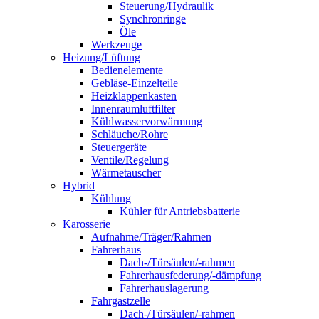
Steuerung/Hydraulik
Synchronringe
Öle
Werkzeuge
Heizung/Lüftung
Bedienelemente
Gebläse-Einzelteile
Heizklappenkasten
Innenraumluftfilter
Kühlwasservorwärmung
Schläuche/Rohre
Steuergeräte
Ventile/Regelung
Wärmetauscher
Hybrid
Kühlung
Kühler für Antriebsbatterie
Karosserie
Aufnahme/Träger/Rahmen
Fahrerhaus
Dach-/Türsäulen/-rahmen
Fahrerhausfederung/-dämpfung
Fahrerhauslagerung
Fahrgastzelle
Dach-/Türsäulen/-rahmen