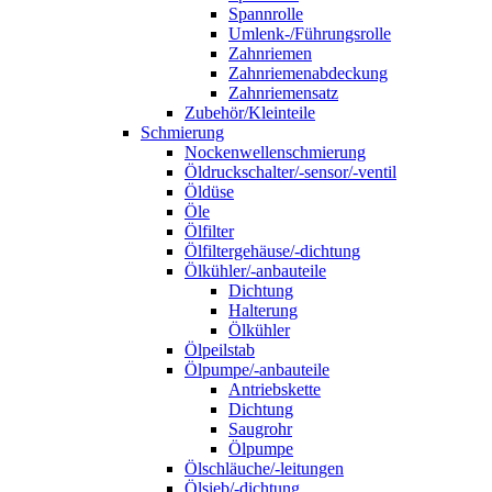
Spannrolle
Umlenk-/Führungsrolle
Zahnriemen
Zahnriemenabdeckung
Zahnriemensatz
Zubehör/Kleinteile
Schmierung
Nockenwellenschmierung
Öldruckschalter/-sensor/-ventil
Öldüse
Öle
Ölfilter
Ölfiltergehäuse/-dichtung
Ölkühler/-anbauteile
Dichtung
Halterung
Ölkühler
Ölpeilstab
Ölpumpe/-anbauteile
Antriebskette
Dichtung
Saugrohr
Ölpumpe
Ölschläuche/-leitungen
Ölsieb/-dichtung