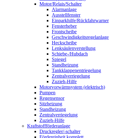
Motor/Relais/Schalter
Alarmanlage
Ausstellfenster
Einparkhilfe/Rückfahrwarner
Fensterheber
Frontscheibe
Geschwindigkeitsregelanlage
Heckscheibe
Lenksäulenverstellung
Schiebe-/Hubdach
Spiegel
Standheizung
Tankklappenentriegelung
Zentralverriegelung
Zuzieh-Hilfe
Motorvorwärmsystem (elektrisch)
Pumpen
Regensensor
Sitzheizung
Standheizung
Zentralverriegelung
Zuzieh-Hilfe
Kraftstoffförderanlage
Druckregler/-schalter
Fördereinheit komplett