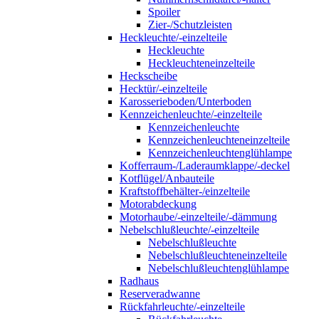
Spoiler
Zier-/Schutzleisten
Heckleuchte/-einzelteile
Heckleuchte
Heckleuchteneinzelteile
Heckscheibe
Hecktür/-einzelteile
Karosserieboden/Unterboden
Kennzeichenleuchte/-einzelteile
Kennzeichenleuchte
Kennzeichenleuchteneinzelteile
Kennzeichenleuchtenglühlampe
Kofferraum-/Laderaumklappe/-deckel
Kotflügel/Anbauteile
Kraftstoffbehälter-/einzelteile
Motorabdeckung
Motorhaube/-einzelteile/-dämmung
Nebelschlußleuchte/-einzelteile
Nebelschlußleuchte
Nebelschlußleuchteneinzelteile
Nebelschlußleuchtenglühlampe
Radhaus
Reserveradwanne
Rückfahrleuchte/-einzelteile