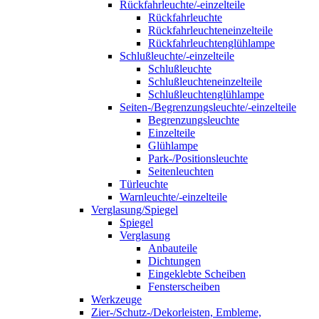
Rückfahrleuchte/-einzelteile
Rückfahrleuchte
Rückfahrleuchteneinzelteile
Rückfahrleuchtenglühlampe
Schlußleuchte/-einzelteile
Schlußleuchte
Schlußleuchteneinzelteile
Schlußleuchtenglühlampe
Seiten-/Begrenzungsleuchte/-einzelteile
Begrenzungsleuchte
Einzelteile
Glühlampe
Park-/Positionsleuchte
Seitenleuchten
Türleuchte
Warnleuchte/-einzelteile
Verglasung/Spiegel
Spiegel
Verglasung
Anbauteile
Dichtungen
Eingeklebte Scheiben
Fensterscheiben
Werkzeuge
Zier-/Schutz-/Dekorleisten, Embleme,