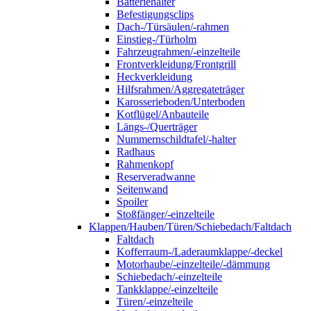
Batteriehalter
Befestigungsclips
Dach-/Türsäulen/-rahmen
Einstieg-/Türholm
Fahrzeugrahmen/-einzelteile
Frontverkleidung/Frontgrill
Heckverkleidung
Hilfsrahmen/Aggregateträger
Karosserieboden/Unterboden
Kotflügel/Anbauteile
Längs-/Querträger
Nummernschildtafel/-halter
Radhaus
Rahmenkopf
Reserveradwanne
Seitenwand
Spoiler
Stoßfänger/-einzelteile
Klappen/Hauben/Türen/Schiebedach/Faltdach
Faltdach
Kofferraum-/Laderaumklappe/-deckel
Motorhaube/-einzelteile/-dämmung
Schiebedach/-einzelteile
Tankklappe/-einzelteile
Türen/-einzelteile