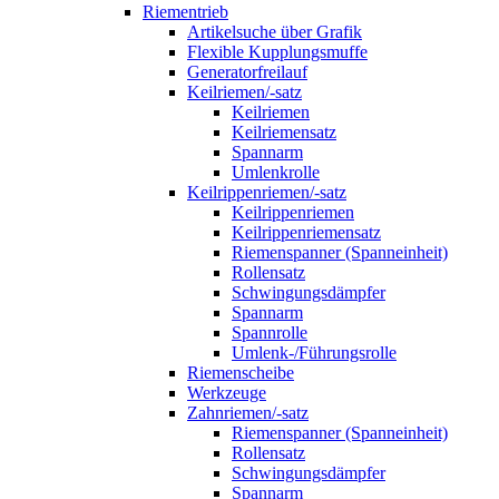
Riementrieb
Artikelsuche über Grafik
Flexible Kupplungsmuffe
Generatorfreilauf
Keilriemen/-satz
Keilriemen
Keilriemensatz
Spannarm
Umlenkrolle
Keilrippenriemen/-satz
Keilrippenriemen
Keilrippenriemensatz
Riemenspanner (Spanneinheit)
Rollensatz
Schwingungsdämpfer
Spannarm
Spannrolle
Umlenk-/Führungsrolle
Riemenscheibe
Werkzeuge
Zahnriemen/-satz
Riemenspanner (Spanneinheit)
Rollensatz
Schwingungsdämpfer
Spannarm