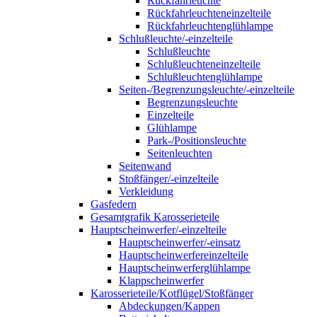
Rückfahrleuchte
Rückfahrleuchteneinzelteile
Rückfahrleuchtenglühlampe
Schlußleuchte/-einzelteile
Schlußleuchte
Schlußleuchteneinzelteile
Schlußleuchtenglühlampe
Seiten-/Begrenzungsleuchte/-einzelteile
Begrenzungsleuchte
Einzelteile
Glühlampe
Park-/Positionsleuchte
Seitenleuchten
Seitenwand
Stoßfänger/-einzelteile
Verkleidung
Gasfedern
Gesamtgrafik Karosserieteile
Hauptscheinwerfer/-einzelteile
Hauptscheinwerfer/-einsatz
Hauptscheinwerfereinzelteile
Hauptscheinwerferglühlampe
Klappscheinwerfer
Karosserieteile/Kotflügel/Stoßfänger
Abdeckungen/Kappen