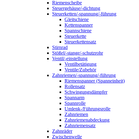
Riemenscheibe
Steuergehäuse/-dichtung
Steuerketten/-spannung/-führung
Gleitschiene
Kettenspanner
Spannschiene
Steuerkette
Steuerkettensatz
Stirnrad
Stößel/-stange/-schutzrohr
Ventil/-einstellung
Ventilbetätigung
Ventile/Zubehör
Zahnriemen/-spannung/-führung
Riemenspanner (Spanneinheit)
Rollensatz
Schwingungsdämpfer
Spannarm
Spannrolle
Umlenk-/Führungsrolle
Zahnriemen
Zahnriemenabdeckung
Zahnriemensatz
Zahnräder
Zwischenwelle