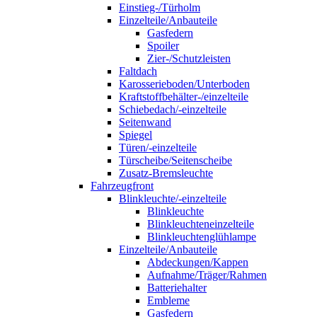
Einstieg-/Türholm
Einzelteile/Anbauteile
Gasfedern
Spoiler
Zier-/Schutzleisten
Faltdach
Karosserieboden/Unterboden
Kraftstoffbehälter-/einzelteile
Schiebedach/-einzelteile
Seitenwand
Spiegel
Türen/-einzelteile
Türscheibe/Seitenscheibe
Zusatz-Bremsleuchte
Fahrzeugfront
Blinkleuchte/-einzelteile
Blinkleuchte
Blinkleuchteneinzelteile
Blinkleuchtenglühlampe
Einzelteile/Anbauteile
Abdeckungen/Kappen
Aufnahme/Träger/Rahmen
Batteriehalter
Embleme
Gasfedern