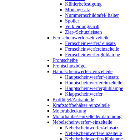
Kühlerbefestigung
Montagesatz
Nummernschildtafel/-halter
Spoiler
Verkleidung/Grill
Zier-/Schutzleisten
Fernscheinwerfer/-einzelteile
Fernscheinwerfer/-einsatz
Fernscheinwerfereinzelteile
Fernscheinwerferglühlampe
Frontscheibe
Frontschutzbügel
Hauptscheinwerfer/-einzelteile
Hauptscheinwerfer/-einsatz
Hauptscheinwerfereinzelteile
Hauptscheinwerferglühlampe
Klappscheinwerfer
Kotflügel/Anbauteile
Kraftstoffbehälter-/einzelteile
Motorabdeckung
Motorhaube/-einzelteile/-dämmung
Nebelscheinwerfer/-einzelteile
Nebelscheinwerfer/-einsatz
Nebelscheinwerfereinzelteile
Nebelscheinwerferglühlampe