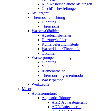
Kühlwasserschläuche/-leitungen
Ölschläuche/-leitungen
Steuergerät
Thermostat/-dichtung
Dichtung
Thermostat
Wasser-/Ölkühler
Ausgleichsbehälter
Heizungskühler
Kühlerbefestigungsteile
Wasserkühler/Einzelteile
Ölkühler
Wasserpumpen/-dichtung
Dichtung
Nabe
Riemenscheibe
Thermomanagementmodul
Wasserpumpe
Werkzeuge
Motor
Abgasreinigung
Abgasrückführung
AGR-Abgassteuerung
AGR-Luftsteuerung