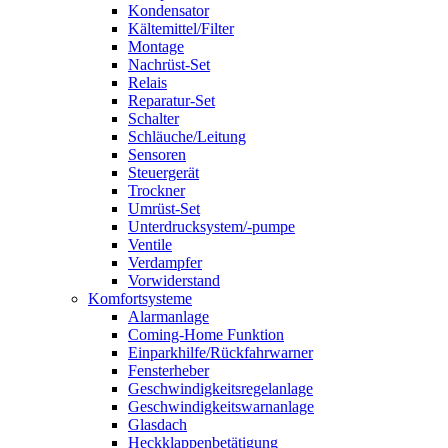
Kondensator
Kältemittel/Filter
Montage
Nachrüst-Set
Relais
Reparatur-Set
Schalter
Schläuche/Leitung
Sensoren
Steuergerät
Trockner
Umrüst-Set
Unterdrucksystem/-pumpe
Ventile
Verdampfer
Vorwiderstand
Komfortsysteme
Alarmanlage
Coming-Home Funktion
Einparkhilfe/Rückfahrwarner
Fensterheber
Geschwindigkeitsregelanlage
Geschwindigkeitswarnanlage
Glasdach
Heckklappenbetätigung