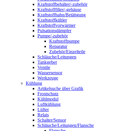
Kraftstoffbehälter/-zubehör
Kraftstofffilter/-gehäuse
Kraftstoffhahn/Betätigung
Kraftstoffkühler
Kraftstoffvorwärmer
Pulsationsdämpfer
Pumpe/-zubehör
Kraftstoffpumpe
Reparatur
Zubehör/Einzelteile
Schläuche/Leitungen
Tankgeber
Ventile
Wassersensor
Werkzeuge
Kühlung
Artikelsuche über Grafik
Frostschutz
Kühlmodul
Luftkühlung
Lüfter
Relais
Schalter/Sensor
Schläuche/Leitungen/Flansche
Flansche