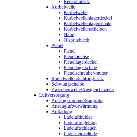
Reparatursatz
Kurbelwelle
Kurbelwelle
Kurbelwellenlagerdeckel
Kurbelwellenlagerschale
Kurbelwellenscheiben
Nabe
Ölspritzblech
Pleuel
Pleuel
Pleuelbüchse
Pleuellagerdeckel
Pleuellagerschale
Pleuelschraube/-mutter
Radialwellendichtring/-satz
Schwungscheibe
Zwischenwelle/Ausgleichswelle
Luftversorgung
Ansaugkrümmer/Saugrohr
Ansaugluftvorwärmung
Aufladung
Ladeluftkühler
Ladeluftregelung
Ladeluftschlauch
Lader/-einzelteile