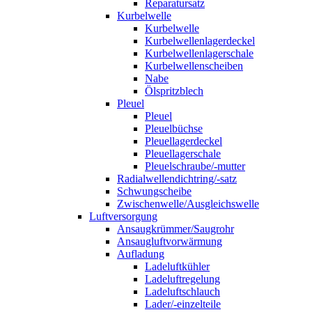
Reparatursatz
Kurbelwelle
Kurbelwelle
Kurbelwellenlagerdeckel
Kurbelwellenlagerschale
Kurbelwellenscheiben
Nabe
Ölspritzblech
Pleuel
Pleuel
Pleuelbüchse
Pleuellagerdeckel
Pleuellagerschale
Pleuelschraube/-mutter
Radialwellendichtring/-satz
Schwungscheibe
Zwischenwelle/Ausgleichswelle
Luftversorgung
Ansaugkrümmer/Saugrohr
Ansaugluftvorwärmung
Aufladung
Ladeluftkühler
Ladeluftregelung
Ladeluftschlauch
Lader/-einzelteile