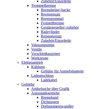
Zubehör/Einzelteile
Trommelbremse
Bremsbelag/-backe
Bremsensatz
Bremstrommel
Feststellbremse
Gestängesteller/-zubehör
Radzylinder
Reparatursatz
Zubehör/Einzelteile
Vakuumpumpe
Ventile
Verschleißanzeiger
Werkzeuge
Elektroantrieb
Kühlung
Gebläse für Antriebsbatterie
Ladeanschluss
Ladekabel
Getriebe
Artikelsuche über Grafik
Automatikgetriebe
Bremsband
Dichtungen
Drehmomentwandler