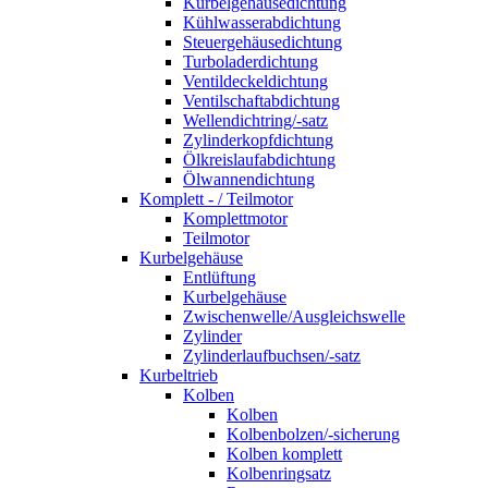
Kurbelgehäusedichtung
Kühlwasserabdichtung
Steuergehäusedichtung
Turboladerdichtung
Ventildeckeldichtung
Ventilschaftabdichtung
Wellendichtring/-satz
Zylinderkopfdichtung
Ölkreislaufabdichtung
Ölwannendichtung
Komplett - / Teilmotor
Komplettmotor
Teilmotor
Kurbelgehäuse
Entlüftung
Kurbelgehäuse
Zwischenwelle/Ausgleichswelle
Zylinder
Zylinderlaufbuchsen/-satz
Kurbeltrieb
Kolben
Kolben
Kolbenbolzen/-sicherung
Kolben komplett
Kolbenringsatz