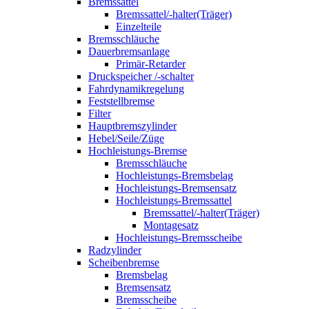
Bremssattel
Bremssattel/-halter(Träger)
Einzelteile
Bremsschläuche
Dauerbremsanlage
Primär-Retarder
Druckspeicher /-schalter
Fahrdynamikregelung
Feststellbremse
Filter
Hauptbremszylinder
Hebel/Seile/Züge
Hochleistungs-Bremse
Bremsschläuche
Hochleistungs-Bremsbelag
Hochleistungs-Bremsensatz
Hochleistungs-Bremssattel
Bremssattel/-halter(Träger)
Montagesatz
Hochleistungs-Bremsscheibe
Radzylinder
Scheibenbremse
Bremsbelag
Bremsensatz
Bremsscheibe