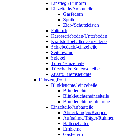
Einstieg-/Türholm
Einzelteile/Anbauteile
Gasfedern
Spoiler
Zier-/Schutzleisten
Faltdach
Karosserieboden/Unterboden
Kraftstoffbehälter-/einzelteile
Schiebedach/-einzelteile
Seitenwand
Spiegel
Türen/-einzelteile
Türscheibe/Seitenscheibe
Zusatz-Bremsleuchte
Fahrzeugfront
Blinkleuchte/-einzelteile
Blinkleuchte
Blinkleuchteneinzelteile
Blinkleuchtenglühlampe
Einzelteile/Anbauteile
Abdeckungen/Kappen
Aufnahme/Träger/Rahmen
Batteriehalter
Embleme
Gasfedern