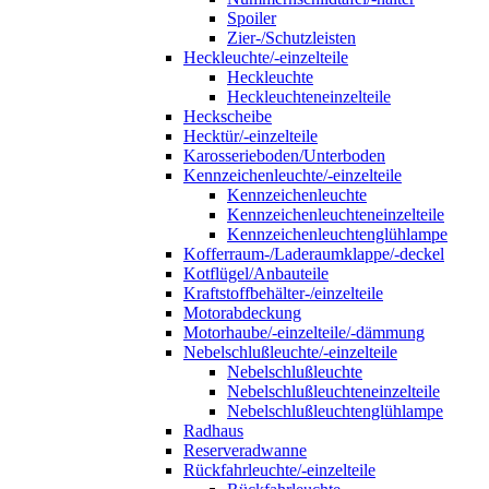
Spoiler
Zier-/Schutzleisten
Heckleuchte/-einzelteile
Heckleuchte
Heckleuchteneinzelteile
Heckscheibe
Hecktür/-einzelteile
Karosserieboden/Unterboden
Kennzeichenleuchte/-einzelteile
Kennzeichenleuchte
Kennzeichenleuchteneinzelteile
Kennzeichenleuchtenglühlampe
Kofferraum-/Laderaumklappe/-deckel
Kotflügel/Anbauteile
Kraftstoffbehälter-/einzelteile
Motorabdeckung
Motorhaube/-einzelteile/-dämmung
Nebelschlußleuchte/-einzelteile
Nebelschlußleuchte
Nebelschlußleuchteneinzelteile
Nebelschlußleuchtenglühlampe
Radhaus
Reserveradwanne
Rückfahrleuchte/-einzelteile