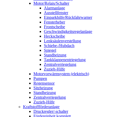
Motor/Relais/Schalter
Alarmanlage
Ausstellfenster
Einparkhilfe/Rückfahrwarner
Fensterheber
Frontscheibe
Geschwindigkeitsregelanlage
Heckscheibe
Lenksäulenverstellung
Schiebe-/Hubdach
Spiegel
Standheizung
Tankklappenentriegelung
Zentralverriegelung
Zuzieh-Hilfe
Motorvorwärmsystem (elektrisch)
Pumpen
Regensensor
Sitzheizung
Standheizung
Zentralverriegelung
Zuzieh-Hilfe
Kraftstoffförderanlage
Druckregler/-schalter
Fördereinheit komplett