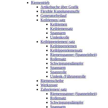
Riementrieb
Artikelsuche über Grafik
Flexible Kupplungsmuffe
Generatorfreilauf
Keilriemen/-satz
Keilriemen
Keilriemensatz
Spannarm
Umlenkrolle
Keilrippenriemen/-satz
Keilrippenriemen
Keilrippenriemensatz
Riemenspanner (Spanneinheit)
Rollensatz
Schwingungsdämpfer
Spannarm
Spannrolle
Umlenk-/Führungsrolle
Riemenscheibe
Werkzeuge
Zahnriemen/-satz
Riemenspanner (Spanneinheit)
Rollensatz
Schwingungsdämpfer
Spannarm