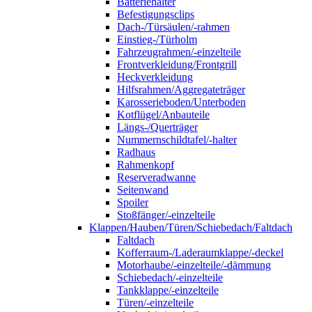
Batteriehalter
Befestigungsclips
Dach-/Türsäulen/-rahmen
Einstieg-/Türholm
Fahrzeugrahmen/-einzelteile
Frontverkleidung/Frontgrill
Heckverkleidung
Hilfsrahmen/Aggregateträger
Karosserieboden/Unterboden
Kotflügel/Anbauteile
Längs-/Querträger
Nummernschildtafel/-halter
Radhaus
Rahmenkopf
Reserveradwanne
Seitenwand
Spoiler
Stoßfänger/-einzelteile
Klappen/Hauben/Türen/Schiebedach/Faltdach
Faltdach
Kofferraum-/Laderaumklappe/-deckel
Motorhaube/-einzelteile/-dämmung
Schiebedach/-einzelteile
Tankklappe/-einzelteile
Türen/-einzelteile