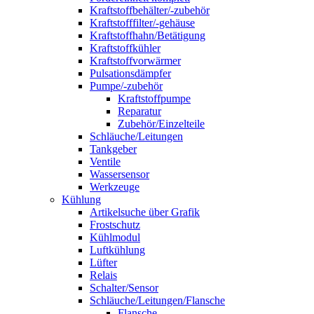
Kraftstoffbehälter/-zubehör
Kraftstofffilter/-gehäuse
Kraftstoffhahn/Betätigung
Kraftstoffkühler
Kraftstoffvorwärmer
Pulsationsdämpfer
Pumpe/-zubehör
Kraftstoffpumpe
Reparatur
Zubehör/Einzelteile
Schläuche/Leitungen
Tankgeber
Ventile
Wassersensor
Werkzeuge
Kühlung
Artikelsuche über Grafik
Frostschutz
Kühlmodul
Luftkühlung
Lüfter
Relais
Schalter/Sensor
Schläuche/Leitungen/Flansche
Flansche