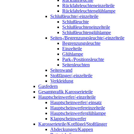
Rückfahrleuchte
Rückfahrleuchteneinzelteile
Rückfahrleuchtenglühlampe
Schlußleuchte/-einzelteile
Schlußleuchte
Schlußleuchteneinzelteile
Schlußleuchtenglühlampe
Seiten-/Begrenzungsleuchte/-einzelteile
Begrenzungsleuchte
Einzelteile
Glühlampe
Park-/Positionsleuchte
Seitenleuchten
Seitenwand
Stoßfänger/-einzelteile
Verkleidung
Gasfedern
Gesamtgrafik Karosserieteile
Hauptscheinwerfer/-einzelteile
Hauptscheinwerfer/-einsatz
Hauptscheinwerfereinzelteile
Hauptscheinwerferglühlampe
Klappscheinwerfer
Karosserieteile/Kotflügel/Stoßfänger
Abdeckungen/Kappen