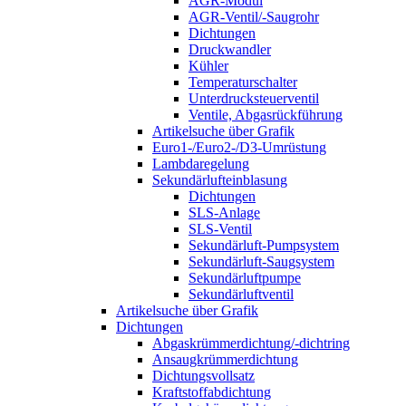
AGR-Modul
AGR-Ventil/-Saugrohr
Dichtungen
Druckwandler
Kühler
Temperaturschalter
Unterdrucksteuerventil
Ventile, Abgasrückführung
Artikelsuche über Grafik
Euro1-/Euro2-/D3-Umrüstung
Lambdaregelung
Sekundärlufteinblasung
Dichtungen
SLS-Anlage
SLS-Ventil
Sekundärluft-Pumpsystem
Sekundärluft-Saugsystem
Sekundärluftpumpe
Sekundärluftventil
Artikelsuche über Grafik
Dichtungen
Abgaskrümmerdichtung/-dichtring
Ansaugkrümmerdichtung
Dichtungsvollsatz
Kraftstoffabdichtung