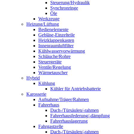
Steuerung/Hydraulik
Synchronringe
Öle
Werkzeuge
Heizung/Lüftung
Bedienelemente
Gebläse-Einzelteile
Heizklappenkasten
Innenraumluftfilter
Kühlwasservorwärmung
Schläuche/Rohre
Steuergeräte
Ventile/Regelung
Wärmetauscher
Hybrid
Kühlung
Kühler für Antriebsbatterie
Karosserie
Aufnahme/Träger/Rahmen
Fahrerhaus
Dach-/Türsäulen/-rahmen
Fahrerhausfederung/-dämpfung
Fahrerhauslagerung
Fahrgastzelle
Dach-/Türsäulen/-rahmen