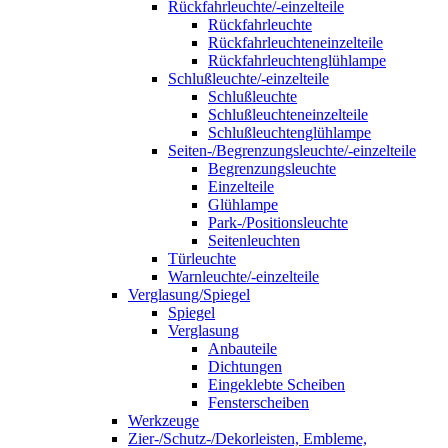
Rückfahrleuchte/-einzelteile
Rückfahrleuchte
Rückfahrleuchteneinzelteile
Rückfahrleuchtenglühlampe
Schlußleuchte/-einzelteile
Schlußleuchte
Schlußleuchteneinzelteile
Schlußleuchtenglühlampe
Seiten-/Begrenzungsleuchte/-einzelteile
Begrenzungsleuchte
Einzelteile
Glühlampe
Park-/Positionsleuchte
Seitenleuchten
Türleuchte
Warnleuchte/-einzelteile
Verglasung/Spiegel
Spiegel
Verglasung
Anbauteile
Dichtungen
Eingeklebte Scheiben
Fensterscheiben
Werkzeuge
Zier-/Schutz-/Dekorleisten, Embleme,