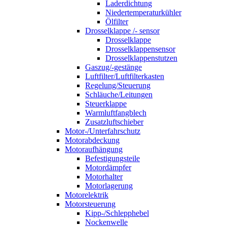
Laderdichtung
Niedertemperaturkühler
Ölfilter
Drosselklappe /- sensor
Drosselklappe
Drosselklappensensor
Drosselklappenstutzen
Gaszug/-gestänge
Luftfilter/Luftfilterkasten
Regelung/Steuerung
Schläuche/Leitungen
Steuerklappe
Warmluftfangblech
Zusatzluftschieber
Motor-/Unterfahrschutz
Motorabdeckung
Motoraufhängung
Befestigungsteile
Motordämpfer
Motorhalter
Motorlagerung
Motorelektrik
Motorsteuerung
Kipp-/Schlepphebel
Nockenwelle