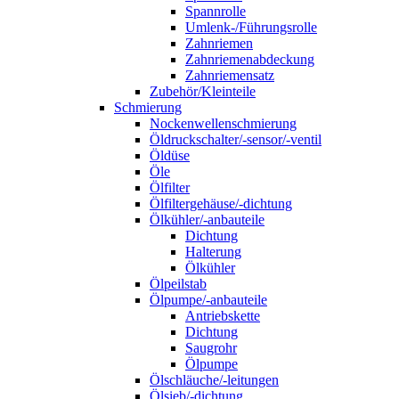
Spannrolle
Umlenk-/Führungsrolle
Zahnriemen
Zahnriemenabdeckung
Zahnriemensatz
Zubehör/Kleinteile
Schmierung
Nockenwellenschmierung
Öldruckschalter/-sensor/-ventil
Öldüse
Öle
Ölfilter
Ölfiltergehäuse/-dichtung
Ölkühler/-anbauteile
Dichtung
Halterung
Ölkühler
Ölpeilstab
Ölpumpe/-anbauteile
Antriebskette
Dichtung
Saugrohr
Ölpumpe
Ölschläuche/-leitungen
Ölsieb/-dichtung