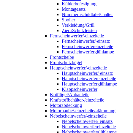
Kühlerbefestigung
Montagesatz
Nummernschildtafel/-halter
Spoiler
Verkleidung/Grill
Zier-/Schutzleisten
Fernscheinwerfer/-einzelteile
Fernscheinwerfer/-einsatz
Fernscheinwerfereinzelteile
Fernscheinwerferglühlampe
Frontscheibe
Frontschutzbügel
Hauptscheinwerfer/-einzelteile
Hauptscheinwerfer/-einsatz
Hauptscheinwerfereinzelteile
Hauptscheinwerferglühlampe
Klappscheinwerfer
Kotflügel/Anbauteile
Kraftstoffbehälter-/einzelteile
Motorabdeckung
Motorhaube/-einzelteile/-dämmung
Nebelscheinwerfer/-einzelteile
Nebelscheinwerfer/-einsatz
Nebelscheinwerfereinzelteile
Nebelscheinwerferglühlampe