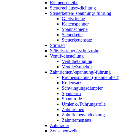
Riemenscheibe
Steuergehäuse/-dichtung
Steuerketten/-spannung/-führung
Gleitschiene
Kettenspanner
Spannschiene
Steuerkette
Steuerkettensatz
Stirnrad
Stößel/-stange/-schutzrohr
Ventil/-einstellung
Ventilbetätigung
Ventile/Zubehör
Zahnriemen/-spannung/-führung
Riemenspanner (Spanneinheit)
Rollensatz
Schwingungsdämpfer
Spannarm
Spannrolle
Umlenk-/Führungsrolle
Zahnriemen
Zahnriemenabdeckung
Zahnriemensatz
Zahnräder
Zwischenwelle