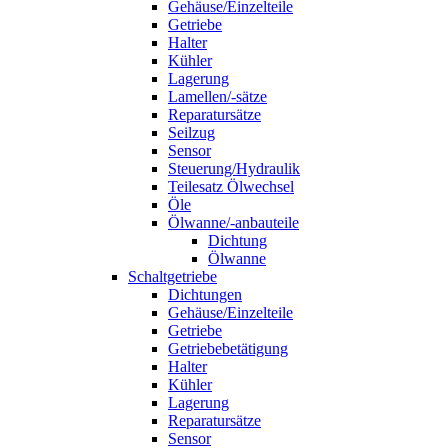
Gehäuse/Einzelteile
Getriebe
Halter
Kühler
Lagerung
Lamellen/-sätze
Reparatursätze
Seilzug
Sensor
Steuerung/Hydraulik
Teilesatz Ölwechsel
Öle
Ölwanne/-anbauteile
Dichtung
Ölwanne
Schaltgetriebe
Dichtungen
Gehäuse/Einzelteile
Getriebe
Getriebebetätigung
Halter
Kühler
Lagerung
Reparatursätze
Sensor