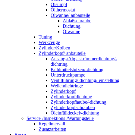
Ölsumpf
Ölthermostat
Ölwanne/-anbauteile
Ablaßschraube
Dichtung
Ölwanne
Tuning
Werkzeuge
Zylinder/Kolben
Zylinderkopf/-anbauteile
Ansaug-/Abgaskrümmerdichtung/-
dichtring
Kühlmittelstutzen/-dichtung
Unterdruckpumpe
Ventilführung/-dichtung/-einstellung
Wellendichtringe
Zylinderkopf
Zylinderkopfdichtung
Zylinderkopfhaube/-dichtung
Zylinderkopfschrauben
Öleinfülldeckel/-dichtung
Service-/Inspektions-/Wartungsteile
Regelintervall
Zusatzarbeiten
Busse