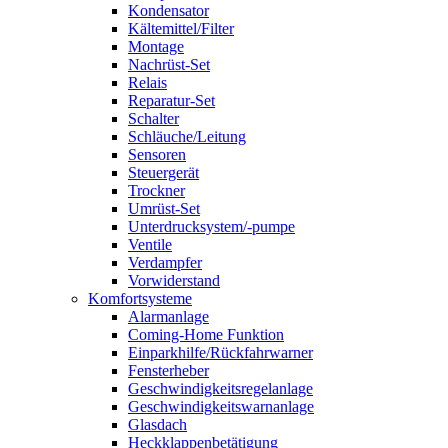
Kondensator
Kältemittel/Filter
Montage
Nachrüst-Set
Relais
Reparatur-Set
Schalter
Schläuche/Leitung
Sensoren
Steuergerät
Trockner
Umrüst-Set
Unterdrucksystem/-pumpe
Ventile
Verdampfer
Vorwiderstand
Komfortsysteme
Alarmanlage
Coming-Home Funktion
Einparkhilfe/Rückfahrwarner
Fensterheber
Geschwindigkeitsregelanlage
Geschwindigkeitswarnanlage
Glasdach
Heckklappenbetätigung