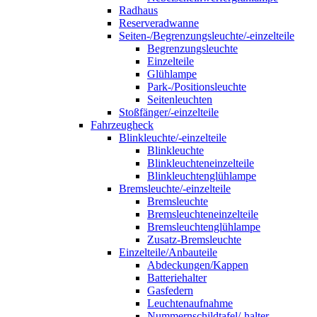
Radhaus
Reserveradwanne
Seiten-/Begrenzungsleuchte/-einzelteile
Begrenzungsleuchte
Einzelteile
Glühlampe
Park-/Positionsleuchte
Seitenleuchten
Stoßfänger/-einzelteile
Fahrzeugheck
Blinkleuchte/-einzelteile
Blinkleuchte
Blinkleuchteneinzelteile
Blinkleuchtenglühlampe
Bremsleuchte/-einzelteile
Bremsleuchte
Bremsleuchteneinzelteile
Bremsleuchtenglühlampe
Zusatz-Bremsleuchte
Einzelteile/Anbauteile
Abdeckungen/Kappen
Batteriehalter
Gasfedern
Leuchtenaufnahme
Nummernschildtafel/-halter