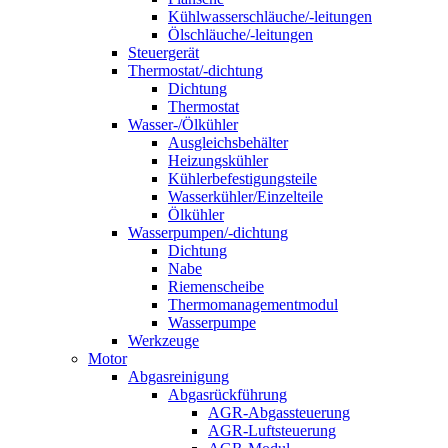
Kühlwasserschläuche/-leitungen
Ölschläuche/-leitungen
Steuergerät
Thermostat/-dichtung
Dichtung
Thermostat
Wasser-/Ölkühler
Ausgleichsbehälter
Heizungskühler
Kühlerbefestigungsteile
Wasserkühler/Einzelteile
Ölkühler
Wasserpumpen/-dichtung
Dichtung
Nabe
Riemenscheibe
Thermomanagementmodul
Wasserpumpe
Werkzeuge
Motor
Abgasreinigung
Abgasrückführung
AGR-Abgassteuerung
AGR-Luftsteuerung