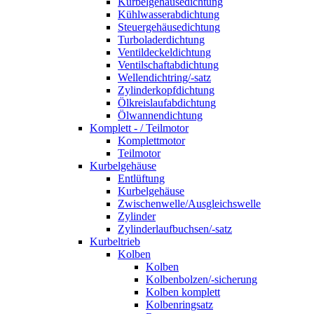
Kurbelgehäusedichtung
Kühlwasserabdichtung
Steuergehäusedichtung
Turboladerdichtung
Ventildeckeldichtung
Ventilschaftabdichtung
Wellendichtring/-satz
Zylinderkopfdichtung
Ölkreislaufabdichtung
Ölwannendichtung
Komplett - / Teilmotor
Komplettmotor
Teilmotor
Kurbelgehäuse
Entlüftung
Kurbelgehäuse
Zwischenwelle/Ausgleichswelle
Zylinder
Zylinderlaufbuchsen/-satz
Kurbeltrieb
Kolben
Kolben
Kolbenbolzen/-sicherung
Kolben komplett
Kolbenringsatz