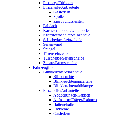
Einstieg-/Türholm
Einzelteile/Anbauteile
Gasfedern
Spoiler
Zier-/Schutzleisten
Faltdach
Karosserieboden/Unterboden
Kraftstoffbehälter-/einzelteile
Schiebedach/-einzelteile
Seitenwand
Spiegel
Türen/-einzelteile
Türscheibe/Seitenscheibe
Zusatz-Bremsleuchte
Fahrzeugfront
Blinkleuchte/-einzelteile
Blinkleuchte
Blinkleuchteneinzelteile
Blinkleuchtenglühlampe
Einzelteile/Anbauteile
Abdeckungen/Kappen
Aufnahme/Träger/Rahmen
Batteriehalter
Embleme
Gasfedern