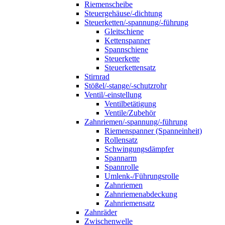
Riemenscheibe
Steuergehäuse/-dichtung
Steuerketten/-spannung/-führung
Gleitschiene
Kettenspanner
Spannschiene
Steuerkette
Steuerkettensatz
Stirnrad
Stößel/-stange/-schutzrohr
Ventil/-einstellung
Ventilbetätigung
Ventile/Zubehör
Zahnriemen/-spannung/-führung
Riemenspanner (Spanneinheit)
Rollensatz
Schwingungsdämpfer
Spannarm
Spannrolle
Umlenk-/Führungsrolle
Zahnriemen
Zahnriemenabdeckung
Zahnriemensatz
Zahnräder
Zwischenwelle