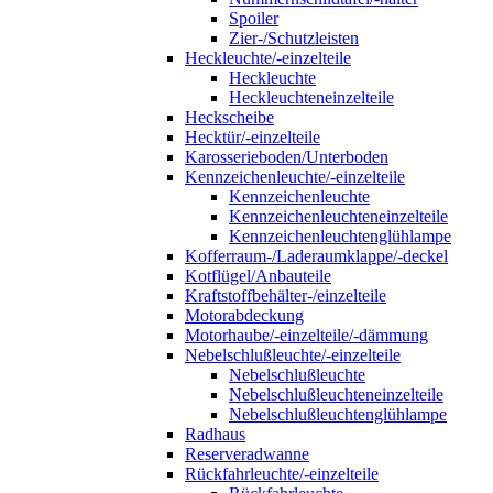
Spoiler
Zier-/Schutzleisten
Heckleuchte/-einzelteile
Heckleuchte
Heckleuchteneinzelteile
Heckscheibe
Hecktür/-einzelteile
Karosserieboden/Unterboden
Kennzeichenleuchte/-einzelteile
Kennzeichenleuchte
Kennzeichenleuchteneinzelteile
Kennzeichenleuchtenglühlampe
Kofferraum-/Laderaumklappe/-deckel
Kotflügel/Anbauteile
Kraftstoffbehälter-/einzelteile
Motorabdeckung
Motorhaube/-einzelteile/-dämmung
Nebelschlußleuchte/-einzelteile
Nebelschlußleuchte
Nebelschlußleuchteneinzelteile
Nebelschlußleuchtenglühlampe
Radhaus
Reserveradwanne
Rückfahrleuchte/-einzelteile