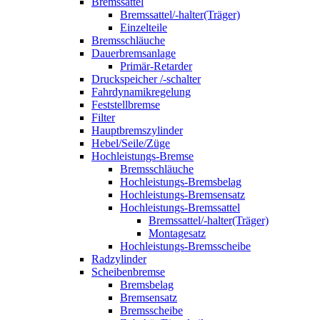
Bremssattel
Bremssattel/-halter(Träger)
Einzelteile
Bremsschläuche
Dauerbremsanlage
Primär-Retarder
Druckspeicher /-schalter
Fahrdynamikregelung
Feststellbremse
Filter
Hauptbremszylinder
Hebel/Seile/Züge
Hochleistungs-Bremse
Bremsschläuche
Hochleistungs-Bremsbelag
Hochleistungs-Bremsensatz
Hochleistungs-Bremssattel
Bremssattel/-halter(Träger)
Montagesatz
Hochleistungs-Bremsscheibe
Radzylinder
Scheibenbremse
Bremsbelag
Bremsensatz
Bremsscheibe