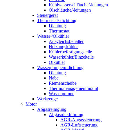
Kühlwasserschläuche/-leitungen
Ölschläuche/-leitungen
Steuergerät
Thermostat/-dichtung
Dichtung
Thermostat
Wasser-/Ölkühler
Ausgleichsbehälter
Heizungskühler
Kühlerbefestigungsteile
Wasserkühler/Einzelteile
Ölkühler
Wasserpumpen/-dichtung
Dichtung
Nabe
Riemenscheibe
Thermomanagementmodul
Wasserpumpe
Werkzeuge
Motor
Abgasreinigung
Abgasrückführung
AGR-Abgassteuerung
AGR-Luftsteuerung