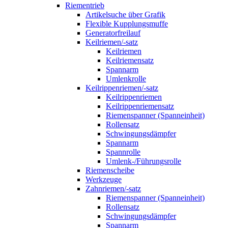
Riementrieb
Artikelsuche über Grafik
Flexible Kupplungsmuffe
Generatorfreilauf
Keilriemen/-satz
Keilriemen
Keilriemensatz
Spannarm
Umlenkrolle
Keilrippenriemen/-satz
Keilrippenriemen
Keilrippenriemensatz
Riemenspanner (Spanneinheit)
Rollensatz
Schwingungsdämpfer
Spannarm
Spannrolle
Umlenk-/Führungsrolle
Riemenscheibe
Werkzeuge
Zahnriemen/-satz
Riemenspanner (Spanneinheit)
Rollensatz
Schwingungsdämpfer
Spannarm