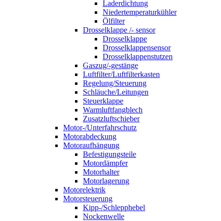
Laderdichtung
Niedertemperaturkühler
Ölfilter
Drosselklappe /- sensor
Drosselklappe
Drosselklappensensor
Drosselklappenstutzen
Gaszug/-gestänge
Luftfilter/Luftfilterkasten
Regelung/Steuerung
Schläuche/Leitungen
Steuerklappe
Warmluftfangblech
Zusatzluftschieber
Motor-/Unterfahrschutz
Motorabdeckung
Motoraufhängung
Befestigungsteile
Motordämpfer
Motorhalter
Motorlagerung
Motorelektrik
Motorsteuerung
Kipp-/Schlepphebel
Nockenwelle