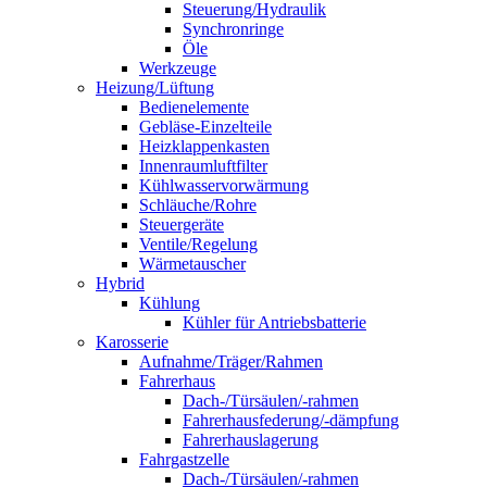
Steuerung/Hydraulik
Synchronringe
Öle
Werkzeuge
Heizung/Lüftung
Bedienelemente
Gebläse-Einzelteile
Heizklappenkasten
Innenraumluftfilter
Kühlwasservorwärmung
Schläuche/Rohre
Steuergeräte
Ventile/Regelung
Wärmetauscher
Hybrid
Kühlung
Kühler für Antriebsbatterie
Karosserie
Aufnahme/Träger/Rahmen
Fahrerhaus
Dach-/Türsäulen/-rahmen
Fahrerhausfederung/-dämpfung
Fahrerhauslagerung
Fahrgastzelle
Dach-/Türsäulen/-rahmen