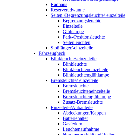
Radhaus
Reserveradwanne
Seiten-/Begrenzungsleuchte/-einzelteile
Begrenzungsleuchte
Einzelteile
Glühlampe
Park-/Positionsleuchte
Seitenleuchten
Stoßfänger/-einzelteile
Fahrzeugheck
Blinkleuchte/-einzelteile
Blinkleuchte
Blinkleuchteneinzelteile
Blinkleuchtenglühlampe
Bremsleuchte/-einzelteile
Bremsleuchte
Bremsleuchteneinzelteile
Bremsleuchtenglühlampe
Zusatz-Bremsleuchte
Einzelteile/Anbauteile
Abdeckungen/Kappen
Batteriehalter
Gasfedern
Leuchtenaufnahme
Nummernschildtafel/-halter