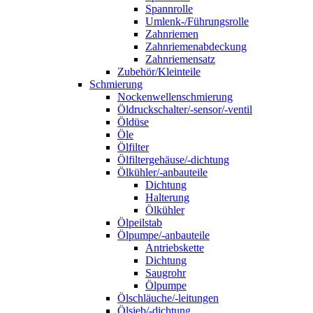
Spannrolle
Umlenk-/Führungsrolle
Zahnriemen
Zahnriemenabdeckung
Zahnriemensatz
Zubehör/Kleinteile
Schmierung
Nockenwellenschmierung
Öldruckschalter/-sensor/-ventil
Öldüse
Öle
Ölfilter
Ölfiltergehäuse/-dichtung
Ölkühler/-anbauteile
Dichtung
Halterung
Ölkühler
Ölpeilstab
Ölpumpe/-anbauteile
Antriebskette
Dichtung
Saugrohr
Ölpumpe
Ölschläuche/-leitungen
Ölsieb/-dichtung