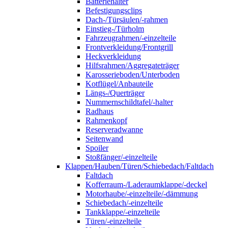
Batteriehalter
Befestigungsclips
Dach-/Türsäulen/-rahmen
Einstieg-/Türholm
Fahrzeugrahmen/-einzelteile
Frontverkleidung/Frontgrill
Heckverkleidung
Hilfsrahmen/Aggregateträger
Karosserieboden/Unterboden
Kotflügel/Anbauteile
Längs-/Querträger
Nummernschildtafel/-halter
Radhaus
Rahmenkopf
Reserveradwanne
Seitenwand
Spoiler
Stoßfänger/-einzelteile
Klappen/Hauben/Türen/Schiebedach/Faltdach
Faltdach
Kofferraum-/Laderaumklappe/-deckel
Motorhaube/-einzelteile/-dämmung
Schiebedach/-einzelteile
Tankklappe/-einzelteile
Türen/-einzelteile