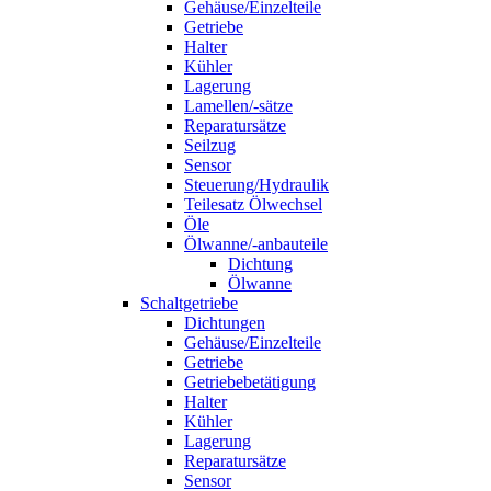
Gehäuse/Einzelteile
Getriebe
Halter
Kühler
Lagerung
Lamellen/-sätze
Reparatursätze
Seilzug
Sensor
Steuerung/Hydraulik
Teilesatz Ölwechsel
Öle
Ölwanne/-anbauteile
Dichtung
Ölwanne
Schaltgetriebe
Dichtungen
Gehäuse/Einzelteile
Getriebe
Getriebebetätigung
Halter
Kühler
Lagerung
Reparatursätze
Sensor