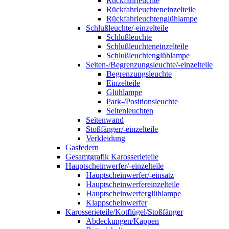
Rückfahrleuchte
Rückfahrleuchteneinzelteile
Rückfahrleuchtenglühlampe
Schlußleuchte/-einzelteile
Schlußleuchte
Schlußleuchteneinzelteile
Schlußleuchtenglühlampe
Seiten-/Begrenzungsleuchte/-einzelteile
Begrenzungsleuchte
Einzelteile
Glühlampe
Park-/Positionsleuchte
Seitenleuchten
Seitenwand
Stoßfänger/-einzelteile
Verkleidung
Gasfedern
Gesamtgrafik Karosserieteile
Hauptscheinwerfer/-einzelteile
Hauptscheinwerfer/-einsatz
Hauptscheinwerfereinzelteile
Hauptscheinwerferglühlampe
Klappscheinwerfer
Karosserieteile/Kotflügel/Stoßfänger
Abdeckungen/Kappen