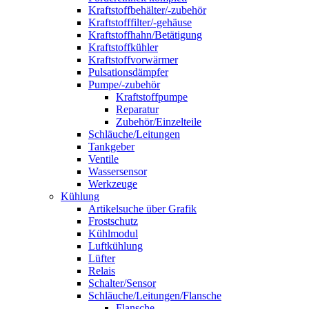
Kraftstoffbehälter/-zubehör
Kraftstofffilter/-gehäuse
Kraftstoffhahn/Betätigung
Kraftstoffkühler
Kraftstoffvorwärmer
Pulsationsdämpfer
Pumpe/-zubehör
Kraftstoffpumpe
Reparatur
Zubehör/Einzelteile
Schläuche/Leitungen
Tankgeber
Ventile
Wassersensor
Werkzeuge
Kühlung
Artikelsuche über Grafik
Frostschutz
Kühlmodul
Luftkühlung
Lüfter
Relais
Schalter/Sensor
Schläuche/Leitungen/Flansche
Flansche