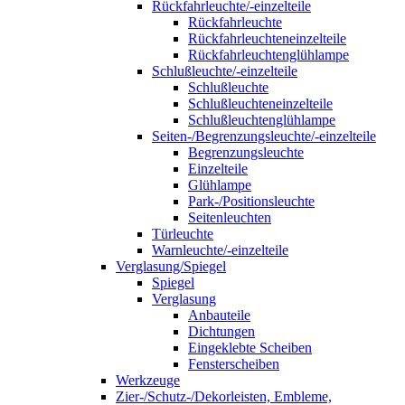
Rückfahrleuchte/-einzelteile
Rückfahrleuchte
Rückfahrleuchteneinzelteile
Rückfahrleuchtenglühlampe
Schlußleuchte/-einzelteile
Schlußleuchte
Schlußleuchteneinzelteile
Schlußleuchtenglühlampe
Seiten-/Begrenzungsleuchte/-einzelteile
Begrenzungsleuchte
Einzelteile
Glühlampe
Park-/Positionsleuchte
Seitenleuchten
Türleuchte
Warnleuchte/-einzelteile
Verglasung/Spiegel
Spiegel
Verglasung
Anbauteile
Dichtungen
Eingeklebte Scheiben
Fensterscheiben
Werkzeuge
Zier-/Schutz-/Dekorleisten, Embleme,