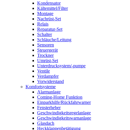
Kondensator
Kältemittel/Filter
Montage
Nachrüst-Set
Relais
Reparatur-Set
Schalter
Schläuche/Leitung
Sensoren
Steuergerät
Trockner
Umrüst-Set
Unterdrucksystem/-pumpe
Ventile
Verdampfer
Vorwiderstand
Komfortsysteme
Alarmanlage
Coming-Home Funktion
Einparkhilfe/Rückfahrwarner
Fensterheber
Geschwindigkeitsregelanlage
Geschwindigkeitswarnanlage
Glasdach
Heckklappenbetätigung