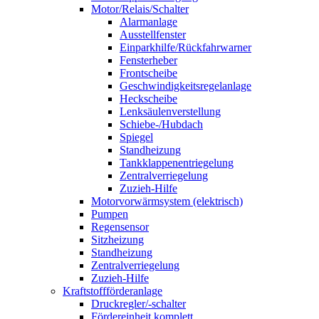
Motor/Relais/Schalter
Alarmanlage
Ausstellfenster
Einparkhilfe/Rückfahrwarner
Fensterheber
Frontscheibe
Geschwindigkeitsregelanlage
Heckscheibe
Lenksäulenverstellung
Schiebe-/Hubdach
Spiegel
Standheizung
Tankklappenentriegelung
Zentralverriegelung
Zuzieh-Hilfe
Motorvorwärmsystem (elektrisch)
Pumpen
Regensensor
Sitzheizung
Standheizung
Zentralverriegelung
Zuzieh-Hilfe
Kraftstoffförderanlage
Druckregler/-schalter
Fördereinheit komplett