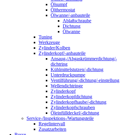
Ölsumpf
Ölthermostat
Ölwanne/-anbauteile
Ablaßschraube
Dichtung
Ölwanne
Tuning
Werkzeuge
Zylinder/Kolben
Zylinderkopf/-anbauteile
Ansaug-/Abgaskrümmerdichtung/-
dichtring
Kühlmittelstutzen/-dichtung
Unterdruckpumpe
Ventilführung/-dichtung/-einstellung
Wellendichtringe
Zylinderkopf
Zylinderkopfdichtung
Zylinderkopfhaube/-dichtung
Zylinderkopfschrauben
Öleinfülldeckel/-dichtung
Service-/Inspektions-/Wartungsteile
Regelintervall
Zusatzarbeiten
Busse