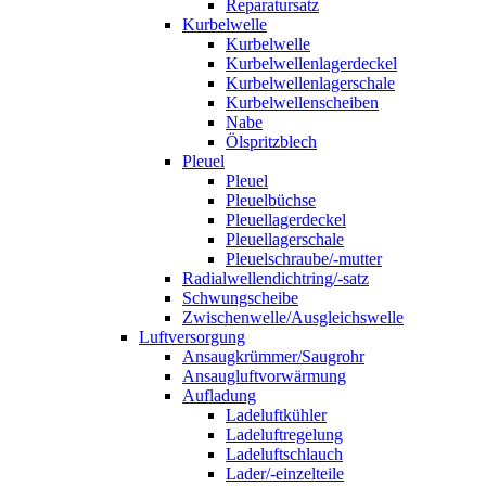
Reparatursatz
Kurbelwelle
Kurbelwelle
Kurbelwellenlagerdeckel
Kurbelwellenlagerschale
Kurbelwellenscheiben
Nabe
Ölspritzblech
Pleuel
Pleuel
Pleuelbüchse
Pleuellagerdeckel
Pleuellagerschale
Pleuelschraube/-mutter
Radialwellendichtring/-satz
Schwungscheibe
Zwischenwelle/Ausgleichswelle
Luftversorgung
Ansaugkrümmer/Saugrohr
Ansaugluftvorwärmung
Aufladung
Ladeluftkühler
Ladeluftregelung
Ladeluftschlauch
Lader/-einzelteile