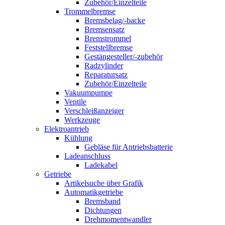
Zubehör/Einzelteile
Trommelbremse
Bremsbelag/-backe
Bremsensatz
Bremstrommel
Feststellbremse
Gestängesteller/-zubehör
Radzylinder
Reparatursatz
Zubehör/Einzelteile
Vakuumpumpe
Ventile
Verschleißanzeiger
Werkzeuge
Elektroantrieb
Kühlung
Gebläse für Antriebsbatterie
Ladeanschluss
Ladekabel
Getriebe
Artikelsuche über Grafik
Automatikgetriebe
Bremsband
Dichtungen
Drehmomentwandler