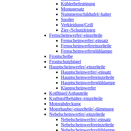
Kühlerbefestigung
Montagesatz
Nummernschildtafel/-halter
Spoiler
Verkleidung/Grill
Zier-/Schutzleisten
Fernscheinwerfer/-einzelteile
Fernscheinwerfer/-einsatz
Fernscheinwerfereinzelteile
Fernscheinwerferglühlampe
Frontscheibe
Frontschutzbügel
Hauptscheinwerfer/-einzelteile
Hauptscheinwerfer/-einsatz
Hauptscheinwerfereinzelteile
Hauptscheinwerferglühlampe
Klappscheinwerfer
Kotflügel/Anbauteile
Kraftstoffbehälter-/einzelteile
Motorabdeckung
Motorhaube/-einzelteile/-dämmung
Nebelscheinwerfer/-einzelteile
Nebelscheinwerfer/-einsatz
Nebelscheinwerfereinzelteile
Nebelscheinwerferglühlampe