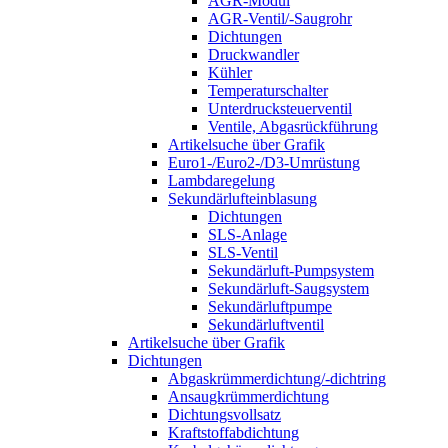
AGR-Modul
AGR-Ventil/-Saugrohr
Dichtungen
Druckwandler
Kühler
Temperaturschalter
Unterdrucksteuerventil
Ventile, Abgasrückführung
Artikelsuche über Grafik
Euro1-/Euro2-/D3-Umrüstung
Lambdaregelung
Sekundärlufteinblasung
Dichtungen
SLS-Anlage
SLS-Ventil
Sekundärluft-Pumpsystem
Sekundärluft-Saugsystem
Sekundärluftpumpe
Sekundärluftventil
Artikelsuche über Grafik
Dichtungen
Abgaskrümmerdichtung/-dichtring
Ansaugkrümmerdichtung
Dichtungsvollsatz
Kraftstoffabdichtung