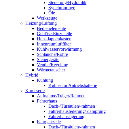
Steuerung/Hydraulik
Synchronringe
Öle
Werkzeuge
Heizung/Lüftung
Bedienelemente
Gebläse-Einzelteile
Heizklappenkasten
Innenraumluftfilter
Kühlwasservorwärmung
Schläuche/Rohre
Steuergeräte
Ventile/Regelung
Wärmetauscher
Hybrid
Kühlung
Kühler für Antriebsbatterie
Karosserie
Aufnahme/Träger/Rahmen
Fahrerhaus
Dach-/Türsäulen/-rahmen
Fahrerhausfederung/-dämpfung
Fahrerhauslagerung
Fahrgastzelle
Dach-/Türsäulen/-rahmen