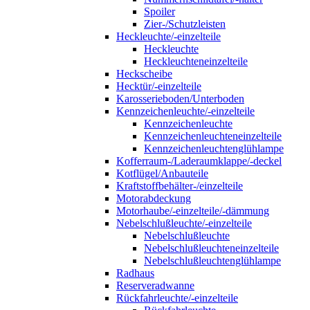
Spoiler
Zier-/Schutzleisten
Heckleuchte/-einzelteile
Heckleuchte
Heckleuchteneinzelteile
Heckscheibe
Hecktür/-einzelteile
Karosserieboden/Unterboden
Kennzeichenleuchte/-einzelteile
Kennzeichenleuchte
Kennzeichenleuchteneinzelteile
Kennzeichenleuchtenglühlampe
Kofferraum-/Laderaumklappe/-deckel
Kotflügel/Anbauteile
Kraftstoffbehälter-/einzelteile
Motorabdeckung
Motorhaube/-einzelteile/-dämmung
Nebelschlußleuchte/-einzelteile
Nebelschlußleuchte
Nebelschlußleuchteneinzelteile
Nebelschlußleuchtenglühlampe
Radhaus
Reserveradwanne
Rückfahrleuchte/-einzelteile