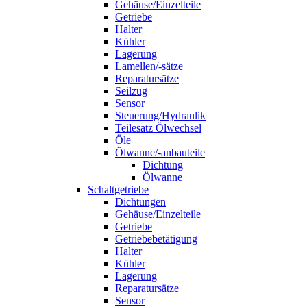
Gehäuse/Einzelteile
Getriebe
Halter
Kühler
Lagerung
Lamellen/-sätze
Reparatursätze
Seilzug
Sensor
Steuerung/Hydraulik
Teilesatz Ölwechsel
Öle
Ölwanne/-anbauteile
Dichtung
Ölwanne
Schaltgetriebe
Dichtungen
Gehäuse/Einzelteile
Getriebe
Getriebebetätigung
Halter
Kühler
Lagerung
Reparatursätze
Sensor