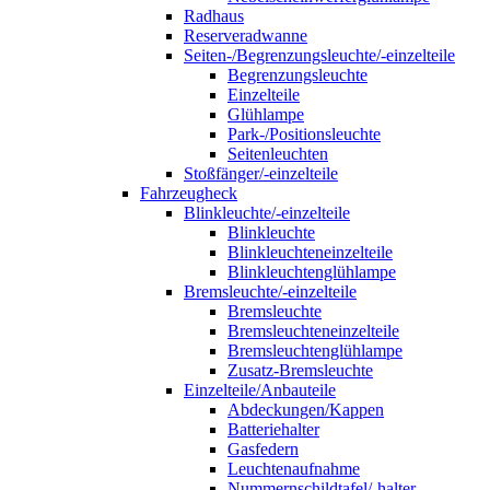
Radhaus
Reserveradwanne
Seiten-/Begrenzungsleuchte/-einzelteile
Begrenzungsleuchte
Einzelteile
Glühlampe
Park-/Positionsleuchte
Seitenleuchten
Stoßfänger/-einzelteile
Fahrzeugheck
Blinkleuchte/-einzelteile
Blinkleuchte
Blinkleuchteneinzelteile
Blinkleuchtenglühlampe
Bremsleuchte/-einzelteile
Bremsleuchte
Bremsleuchteneinzelteile
Bremsleuchtenglühlampe
Zusatz-Bremsleuchte
Einzelteile/Anbauteile
Abdeckungen/Kappen
Batteriehalter
Gasfedern
Leuchtenaufnahme
Nummernschildtafel/-halter