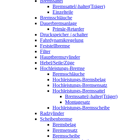
Bremssattel
Bremssattel/-halter(Träger)
Einzelteile
Bremsschläuche
Dauerbremsanlage
Primär-Retarder
Druckspeicher /-schalter
Fahrdynamikregelung
Feststellbremse
Filter
Hauptbremszylinder
Hebel/Seile/Züge
Hochleistungs-Bremse
Bremsschläuche
Hochleistungs-Bremsbelag
Hochleistungs-Bremsensatz
Hochleistungs-Bremssattel
Bremssattel/-halter(Träger)
Montagesatz
Hochleistungs-Bremsscheibe
Radzylinder
Scheibenbremse
Bremsbelag
Bremsensatz
Bremsscheibe