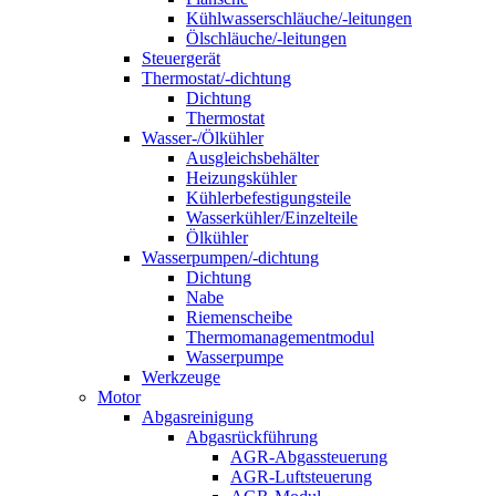
Kühlwasserschläuche/-leitungen
Ölschläuche/-leitungen
Steuergerät
Thermostat/-dichtung
Dichtung
Thermostat
Wasser-/Ölkühler
Ausgleichsbehälter
Heizungskühler
Kühlerbefestigungsteile
Wasserkühler/Einzelteile
Ölkühler
Wasserpumpen/-dichtung
Dichtung
Nabe
Riemenscheibe
Thermomanagementmodul
Wasserpumpe
Werkzeuge
Motor
Abgasreinigung
Abgasrückführung
AGR-Abgassteuerung
AGR-Luftsteuerung