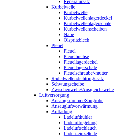
Reparatursatz
Kurbelwelle
Kurbelwelle
Kurbelwellenlagerdeckel
Kurbelwellenlagerschale
Kurbelwellenscheiben
Nabe
Ölspritzblech
Pleuel
Pleuel
Pleuelbüchse
Pleuellagerdeckel
Pleuellagerschale
Pleuelschraube/-mutter
Radialwellendichtring/-satz
Schwungscheibe
Zwischenwelle/Ausgleichswelle
Luftversorgung
Ansaugkrümmer/Saugrohr
Ansaugluftvorwärmung
Aufladung
Ladeluftkühler
Ladeluftregelung
Ladeluftschlauch
Lader/-einzelteile