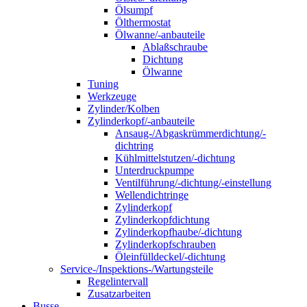
Ölsumpf
Ölthermostat
Ölwanne/-anbauteile
Ablaßschraube
Dichtung
Ölwanne
Tuning
Werkzeuge
Zylinder/Kolben
Zylinderkopf/-anbauteile
Ansaug-/Abgaskrümmerdichtung/-
dichtring
Kühlmittelstutzen/-dichtung
Unterdruckpumpe
Ventilführung/-dichtung/-einstellung
Wellendichtringe
Zylinderkopf
Zylinderkopfdichtung
Zylinderkopfhaube/-dichtung
Zylinderkopfschrauben
Öleinfülldeckel/-dichtung
Service-/Inspektions-/Wartungsteile
Regelintervall
Zusatzarbeiten
Busse