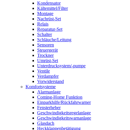
Kondensator
Kältemittel/Filter
Montage
Nachrüst-Set
Relais
Reparatur-Set
Schalter
Schläuche/Leitung
Sensoren
Steuergerät
Trockner
Umrüst-Set
Unterdrucksystem/-pumpe
Ventile
Verdampfer
Vorwiderstand
Komfortsysteme
Alarmanlage
Coming-Home Funktion
Einparkhilfe/Rückfahrwarner
Fensterheber
Geschwindigkeitsregelanlage
Geschwindigkeitswarnanlage
Glasdach
Heckklappenbetätigung