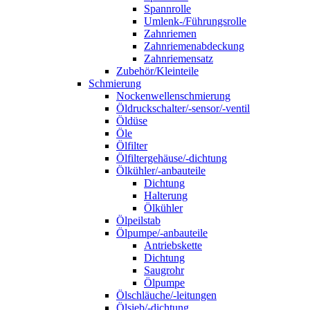
Spannrolle
Umlenk-/Führungsrolle
Zahnriemen
Zahnriemenabdeckung
Zahnriemensatz
Zubehör/Kleinteile
Schmierung
Nockenwellenschmierung
Öldruckschalter/-sensor/-ventil
Öldüse
Öle
Ölfilter
Ölfiltergehäuse/-dichtung
Ölkühler/-anbauteile
Dichtung
Halterung
Ölkühler
Ölpeilstab
Ölpumpe/-anbauteile
Antriebskette
Dichtung
Saugrohr
Ölpumpe
Ölschläuche/-leitungen
Ölsieb/-dichtung