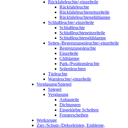
Rückfahrleuchte/-einzelteile
Rückfahrleuchte
Rückfahrleuchteneinzelteile
Rückfahrleuchtenglühlampe
Schlußleuchte/-einzelteile
Schlußleuchte
Schlußleuchteneinzelteile
Schlußleuchtenglühlampe
Seiten-/Begrenzungsleuchte/-einzelteile
Begrenzungsleuchte
Einzelteile
Glühlampe
Park-/Positionsleuchte
Seitenleuchten
Türleuchte
Warnleuchte/-einzelteile
Verglasung/Spiegel
Spiegel
Verglasung
Anbauteile
Dichtungen
Eingeklebte Scheiben
Fensterscheiben
Werkzeuge
Zier-/Schutz-/Dekorleisten, Embleme,