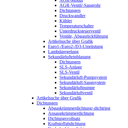
AGR-Modul
AGR-Ventil/-Saugrohr
Dichtungen
Druckwandler
Kühler
Temperaturschalter
Unterdrucksteuerventil
Ventile, Abgasrückführung
Artikelsuche über Grafik
Euro1-/Euro2-/D3-Umrüstung
Lambdaregelung
Sekundärlufteinblasung
Dichtungen
SLS-Anlage
SLS-Ventil
Sekundärluft-Pumpsystem
Sekundärluft-Saugsystem
Sekundärluftpumpe
Sekundärluftventil
Artikelsuche über Grafik
Dichtungen
Abgaskrümmerdichtung/-dichtring
Ansaugkrümmerdichtung
Dichtungsvollsatz
Kraftstoffabdichtung