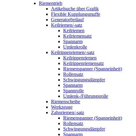
Riementrieb
Artikelsuche über Grafik
Flexible Kupplungsmuffe
Generatorfreilauf
Keilriemen/-satz
Keilriemen
Keilriemensatz
Spannarm
Umlenkrolle
Keilrippenriemen/-satz
Keilrippenriemen
Keilrippenriemensatz
Riemenspanner (Spanneinheit)
Rollensatz
Schwingungsdämpfer
Spannarm
Spannrolle
Umlenk-/Führungsrolle
Riemenscheibe
Werkzeuge
Zahnriemen/-satz
Riemenspanner (Spanneinheit)
Rollensatz
Schwingungsdämpfer
Spannarm