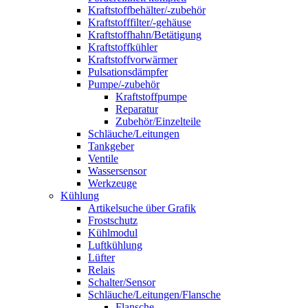
Kraftstoffbehälter/-zubehör
Kraftstofffilter/-gehäuse
Kraftstoffhahn/Betätigung
Kraftstoffkühler
Kraftstoffvorwärmer
Pulsationsdämpfer
Pumpe/-zubehör
Kraftstoffpumpe
Reparatur
Zubehör/Einzelteile
Schläuche/Leitungen
Tankgeber
Ventile
Wassersensor
Werkzeuge
Kühlung
Artikelsuche über Grafik
Frostschutz
Kühlmodul
Luftkühlung
Lüfter
Relais
Schalter/Sensor
Schläuche/Leitungen/Flansche
Flansche