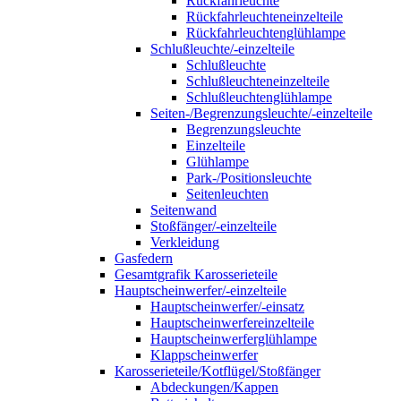
Rückfahrleuchte
Rückfahrleuchteneinzelteile
Rückfahrleuchtenglühlampe
Schlußleuchte/-einzelteile
Schlußleuchte
Schlußleuchteneinzelteile
Schlußleuchtenglühlampe
Seiten-/Begrenzungsleuchte/-einzelteile
Begrenzungsleuchte
Einzelteile
Glühlampe
Park-/Positionsleuchte
Seitenleuchten
Seitenwand
Stoßfänger/-einzelteile
Verkleidung
Gasfedern
Gesamtgrafik Karosserieteile
Hauptscheinwerfer/-einzelteile
Hauptscheinwerfer/-einsatz
Hauptscheinwerfereinzelteile
Hauptscheinwerferglühlampe
Klappscheinwerfer
Karosserieteile/Kotflügel/Stoßfänger
Abdeckungen/Kappen