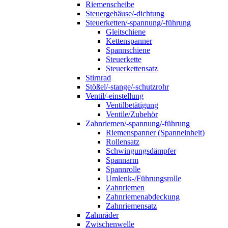
Riemenscheibe
Steuergehäuse/-dichtung
Steuerketten/-spannung/-führung
Gleitschiene
Kettenspanner
Spannschiene
Steuerkette
Steuerkettensatz
Stirnrad
Stößel/-stange/-schutzrohr
Ventil/-einstellung
Ventilbetätigung
Ventile/Zubehör
Zahnriemen/-spannung/-führung
Riemenspanner (Spanneinheit)
Rollensatz
Schwingungsdämpfer
Spannarm
Spannrolle
Umlenk-/Führungsrolle
Zahnriemen
Zahnriemenabdeckung
Zahnriemensatz
Zahnräder
Zwischenwelle