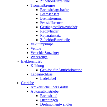
Zubehör/Einzelteile
Trommelbremse
Bremsbelag/-backe
Bremsensatz
Bremstrommel
Feststellbremse
Gestängesteller/-zubehör
Radzylinder
Reparatursatz
Zubehör/Einzelteile
Vakuumpumpe
Ventile
Verschleißanzeiger
Werkzeuge
Elektroantrieb
Kühlung
Gebläse für Antriebsbatterie
Ladeanschluss
Ladekabel
Getriebe
Artikelsuche über Grafik
Automatikgetriebe
Bremsband
Dichtungen
Drehmomentwandler