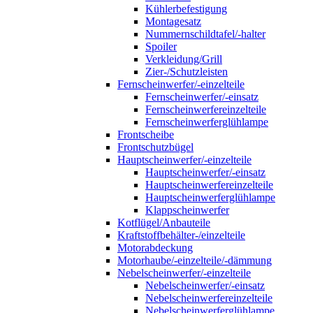
Kühlerbefestigung
Montagesatz
Nummernschildtafel/-halter
Spoiler
Verkleidung/Grill
Zier-/Schutzleisten
Fernscheinwerfer/-einzelteile
Fernscheinwerfer/-einsatz
Fernscheinwerfereinzelteile
Fernscheinwerferglühlampe
Frontscheibe
Frontschutzbügel
Hauptscheinwerfer/-einzelteile
Hauptscheinwerfer/-einsatz
Hauptscheinwerfereinzelteile
Hauptscheinwerferglühlampe
Klappscheinwerfer
Kotflügel/Anbauteile
Kraftstoffbehälter-/einzelteile
Motorabdeckung
Motorhaube/-einzelteile/-dämmung
Nebelscheinwerfer/-einzelteile
Nebelscheinwerfer/-einsatz
Nebelscheinwerfereinzelteile
Nebelscheinwerferglühlampe