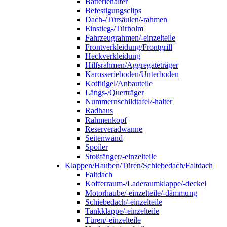
Batteriehalter
Befestigungsclips
Dach-/Türsäulen/-rahmen
Einstieg-/Türholm
Fahrzeugrahmen/-einzelteile
Frontverkleidung/Frontgrill
Heckverkleidung
Hilfsrahmen/Aggregateträger
Karosserieboden/Unterboden
Kotflügel/Anbauteile
Längs-/Querträger
Nummernschildtafel/-halter
Radhaus
Rahmenkopf
Reserveradwanne
Seitenwand
Spoiler
Stoßfänger/-einzelteile
Klappen/Hauben/Türen/Schiebedach/Faltdach
Faltdach
Kofferraum-/Laderaumklappe/-deckel
Motorhaube/-einzelteile/-dämmung
Schiebedach/-einzelteile
Tankklappe/-einzelteile
Türen/-einzelteile