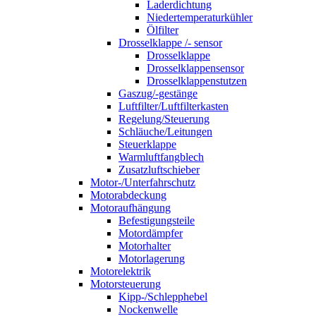
Laderdichtung
Niedertemperaturkühler
Ölfilter
Drosselklappe /- sensor
Drosselklappe
Drosselklappensensor
Drosselklappenstutzen
Gaszug/-gestänge
Luftfilter/Luftfilterkasten
Regelung/Steuerung
Schläuche/Leitungen
Steuerklappe
Warmluftfangblech
Zusatzluftschieber
Motor-/Unterfahrschutz
Motorabdeckung
Motoraufhängung
Befestigungsteile
Motordämpfer
Motorhalter
Motorlagerung
Motorelektrik
Motorsteuerung
Kipp-/Schlepphebel
Nockenwelle