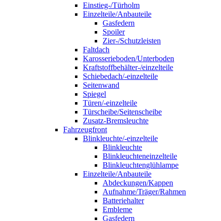
Einstieg-/Türholm
Einzelteile/Anbauteile
Gasfedern
Spoiler
Zier-/Schutzleisten
Faltdach
Karosserieboden/Unterboden
Kraftstoffbehälter-/einzelteile
Schiebedach/-einzelteile
Seitenwand
Spiegel
Türen/-einzelteile
Türscheibe/Seitenscheibe
Zusatz-Bremsleuchte
Fahrzeugfront
Blinkleuchte/-einzelteile
Blinkleuchte
Blinkleuchteneinzelteile
Blinkleuchtenglühlampe
Einzelteile/Anbauteile
Abdeckungen/Kappen
Aufnahme/Träger/Rahmen
Batteriehalter
Embleme
Gasfedern