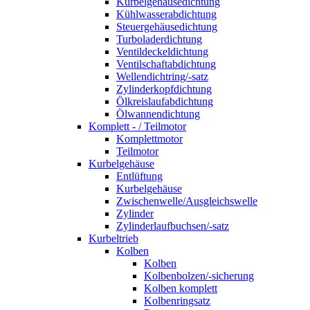
Kurbelgehäusedichtung
Kühlwasserabdichtung
Steuergehäusedichtung
Turboladerdichtung
Ventildeckeldichtung
Ventilschaftabdichtung
Wellendichtring/-satz
Zylinderkopfdichtung
Ölkreislaufabdichtung
Ölwannendichtung
Komplett - / Teilmotor
Komplettmotor
Teilmotor
Kurbelgehäuse
Entlüftung
Kurbelgehäuse
Zwischenwelle/Ausgleichswelle
Zylinder
Zylinderlaufbuchsen/-satz
Kurbeltrieb
Kolben
Kolben
Kolbenbolzen/-sicherung
Kolben komplett
Kolbenringsatz