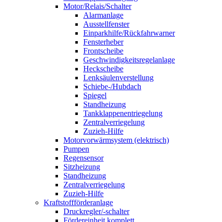
Motor/Relais/Schalter
Alarmanlage
Ausstellfenster
Einparkhilfe/Rückfahrwarner
Fensterheber
Frontscheibe
Geschwindigkeitsregelanlage
Heckscheibe
Lenksäulenverstellung
Schiebe-/Hubdach
Spiegel
Standheizung
Tankklappenentriegelung
Zentralverriegelung
Zuzieh-Hilfe
Motorvorwärmsystem (elektrisch)
Pumpen
Regensensor
Sitzheizung
Standheizung
Zentralverriegelung
Zuzieh-Hilfe
Kraftstoffförderanlage
Druckregler/-schalter
Fördereinheit komplett