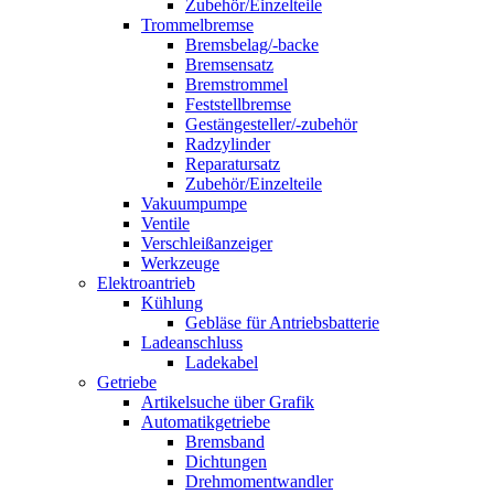
Zubehör/Einzelteile
Trommelbremse
Bremsbelag/-backe
Bremsensatz
Bremstrommel
Feststellbremse
Gestängesteller/-zubehör
Radzylinder
Reparatursatz
Zubehör/Einzelteile
Vakuumpumpe
Ventile
Verschleißanzeiger
Werkzeuge
Elektroantrieb
Kühlung
Gebläse für Antriebsbatterie
Ladeanschluss
Ladekabel
Getriebe
Artikelsuche über Grafik
Automatikgetriebe
Bremsband
Dichtungen
Drehmomentwandler