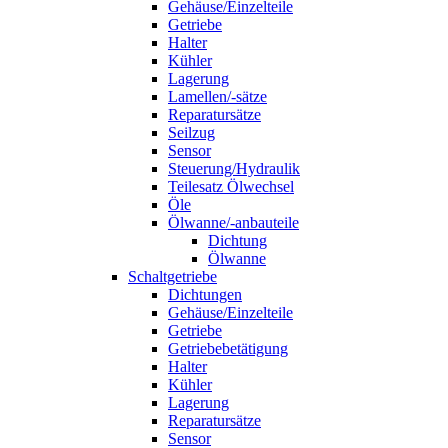
Gehäuse/Einzelteile
Getriebe
Halter
Kühler
Lagerung
Lamellen/-sätze
Reparatursätze
Seilzug
Sensor
Steuerung/Hydraulik
Teilesatz Ölwechsel
Öle
Ölwanne/-anbauteile
Dichtung
Ölwanne
Schaltgetriebe
Dichtungen
Gehäuse/Einzelteile
Getriebe
Getriebebetätigung
Halter
Kühler
Lagerung
Reparatursätze
Sensor