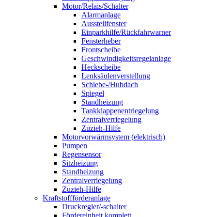
Motor/Relais/Schalter
Alarmanlage
Ausstellfenster
Einparkhilfe/Rückfahrwarner
Fensterheber
Frontscheibe
Geschwindigkeitsregelanlage
Heckscheibe
Lenksäulenverstellung
Schiebe-/Hubdach
Spiegel
Standheizung
Tankklappenentriegelung
Zentralverriegelung
Zuzieh-Hilfe
Motorvorwärmsystem (elektrisch)
Pumpen
Regensensor
Sitzheizung
Standheizung
Zentralverriegelung
Zuzieh-Hilfe
Kraftstoffförderanlage
Druckregler/-schalter
Fördereinheit komplett