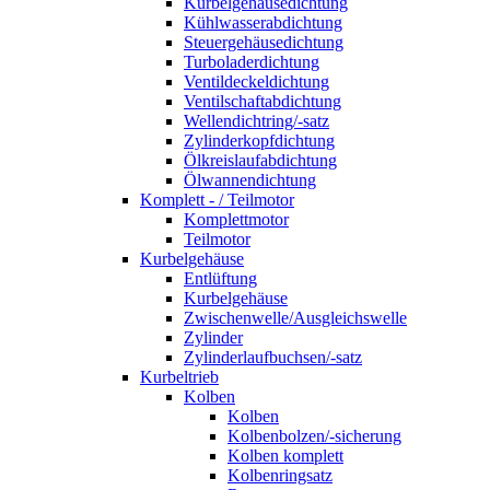
Kurbelgehäusedichtung
Kühlwasserabdichtung
Steuergehäusedichtung
Turboladerdichtung
Ventildeckeldichtung
Ventilschaftabdichtung
Wellendichtring/-satz
Zylinderkopfdichtung
Ölkreislaufabdichtung
Ölwannendichtung
Komplett - / Teilmotor
Komplettmotor
Teilmotor
Kurbelgehäuse
Entlüftung
Kurbelgehäuse
Zwischenwelle/Ausgleichswelle
Zylinder
Zylinderlaufbuchsen/-satz
Kurbeltrieb
Kolben
Kolben
Kolbenbolzen/-sicherung
Kolben komplett
Kolbenringsatz