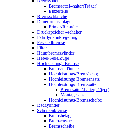
Bremssattel
Bremssattel/-halter(Träger)
Einzelteile
Bremsschläuche
Dauerbremsanlage
Primär-Retarder
Druckspeicher /-schalter
Fahrdynamikregelung
Feststellbremse
Filter
Hauptbremszylinder
Hebel/Seile/Züge
Hochleistungs-Bremse
Bremsschläuche
Hochleistungs-Bremsbelag
Hochleistungs-Bremsensatz
Hochleistungs-Bremssattel
Bremssattel/-halter(Träger)
Montagesatz
Hochleistungs-Bremsscheibe
Radzylinder
Scheibenbremse
Bremsbelag
Bremsensatz
Bremsscheibe