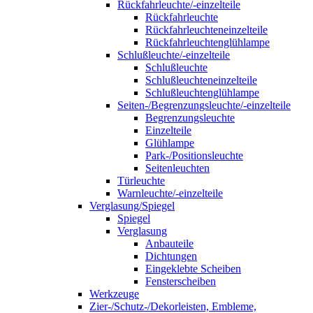
Rückfahrleuchte/-einzelteile
Rückfahrleuchte
Rückfahrleuchteneinzelteile
Rückfahrleuchtenglühlampe
Schlußleuchte/-einzelteile
Schlußleuchte
Schlußleuchteneinzelteile
Schlußleuchtenglühlampe
Seiten-/Begrenzungsleuchte/-einzelteile
Begrenzungsleuchte
Einzelteile
Glühlampe
Park-/Positionsleuchte
Seitenleuchten
Türleuchte
Warnleuchte/-einzelteile
Verglasung/Spiegel
Spiegel
Verglasung
Anbauteile
Dichtungen
Eingeklebte Scheiben
Fensterscheiben
Werkzeuge
Zier-/Schutz-/Dekorleisten, Embleme,