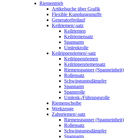
Riementrieb
Artikelsuche über Grafik
Flexible Kupplungsmuffe
Generatorfreilauf
Keilriemen/-satz
Keilriemen
Keilriemensatz
Spannarm
Umlenkrolle
Keilrippenriemen/-satz
Keilrippenriemen
Keilrippenriemensatz
Riemenspanner (Spanneinheit)
Rollensatz
Schwingungsdämpfer
Spannarm
Spannrolle
Umlenk-/Führungsrolle
Riemenscheibe
Werkzeuge
Zahnriemen/-satz
Riemenspanner (Spanneinheit)
Rollensatz
Schwingungsdämpfer
Spannarm