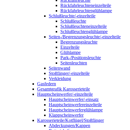
Rückfahrleuchte
Rückfahrleuchteneinzelteile
Rückfahrleuchtenglühlampe
Schlußleuchte/-einzelteile
Schlußleuchte
Schlußleuchteneinzelteile
Schlußleuchtenglühlampe
Seiten-/Begrenzungsleuchte/-einzelteile
Begrenzungsleuchte
Einzelteile
Glühlampe
Park-/Positionsleuchte
Seitenleuchten
Seitenwand
Stoßfänger/-einzelteile
Verkleidung
Gasfedern
Gesamtgrafik Karosserieteile
Hauptscheinwerfer/-einzelteile
Hauptscheinwerfer/-einsatz
Hauptscheinwerfereinzelteile
Hauptscheinwerferglühlampe
Klappscheinwerfer
Karosserieteile/Kotflügel/Stoßfänger
Abdeckungen/Kappen