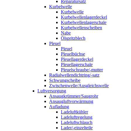
Reparatursatz
Kurbelwelle
Kurbelwelle
Kurbelwellenlagerdeckel
Kurbelwellenlagerschale
Kurbelwellenscheiben
Nabe
Ölspritzblech
Pleuel
Pleuel
Pleuelbüchse
Pleuellagerdeckel
Pleuellagerschale
Pleuelschraube/-mutter
Radialwellendichtring/-satz
Schwungscheibe
Zwischenwelle/Ausgleichswelle
Luftversorgung
Ansaugkrümmer/Saugrohr
Ansaugluftvorwärmung
Aufladung
Ladeluftkühler
Ladeluftregelung
Ladeluftschlauch
Lader/-einzelteile