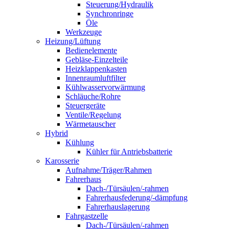
Steuerung/Hydraulik
Synchronringe
Öle
Werkzeuge
Heizung/Lüftung
Bedienelemente
Gebläse-Einzelteile
Heizklappenkasten
Innenraumluftfilter
Kühlwasservorwärmung
Schläuche/Rohre
Steuergeräte
Ventile/Regelung
Wärmetauscher
Hybrid
Kühlung
Kühler für Antriebsbatterie
Karosserie
Aufnahme/Träger/Rahmen
Fahrerhaus
Dach-/Türsäulen/-rahmen
Fahrerhausfederung/-dämpfung
Fahrerhauslagerung
Fahrgastzelle
Dach-/Türsäulen/-rahmen