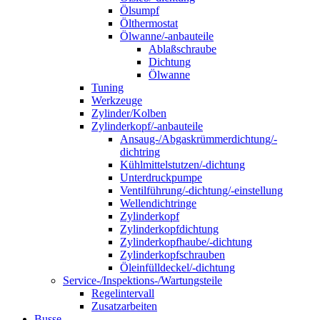
Ölsumpf
Ölthermostat
Ölwanne/-anbauteile
Ablaßschraube
Dichtung
Ölwanne
Tuning
Werkzeuge
Zylinder/Kolben
Zylinderkopf/-anbauteile
Ansaug-/Abgaskrümmerdichtung/-
dichtring
Kühlmittelstutzen/-dichtung
Unterdruckpumpe
Ventilführung/-dichtung/-einstellung
Wellendichtringe
Zylinderkopf
Zylinderkopfdichtung
Zylinderkopfhaube/-dichtung
Zylinderkopfschrauben
Öleinfülldeckel/-dichtung
Service-/Inspektions-/Wartungsteile
Regelintervall
Zusatzarbeiten
Busse