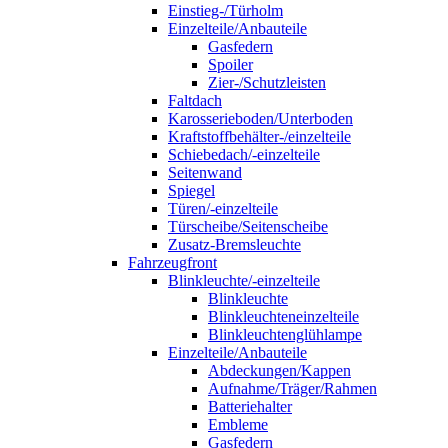
Einstieg-/Türholm
Einzelteile/Anbauteile
Gasfedern
Spoiler
Zier-/Schutzleisten
Faltdach
Karosserieboden/Unterboden
Kraftstoffbehälter-/einzelteile
Schiebedach/-einzelteile
Seitenwand
Spiegel
Türen/-einzelteile
Türscheibe/Seitenscheibe
Zusatz-Bremsleuchte
Fahrzeugfront
Blinkleuchte/-einzelteile
Blinkleuchte
Blinkleuchteneinzelteile
Blinkleuchtenglühlampe
Einzelteile/Anbauteile
Abdeckungen/Kappen
Aufnahme/Träger/Rahmen
Batteriehalter
Embleme
Gasfedern