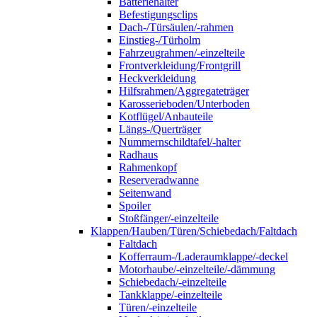
Batteriehalter
Befestigungsclips
Dach-/Türsäulen/-rahmen
Einstieg-/Türholm
Fahrzeugrahmen/-einzelteile
Frontverkleidung/Frontgrill
Heckverkleidung
Hilfsrahmen/Aggregateträger
Karosserieboden/Unterboden
Kotflügel/Anbauteile
Längs-/Querträger
Nummernschildtafel/-halter
Radhaus
Rahmenkopf
Reserveradwanne
Seitenwand
Spoiler
Stoßfänger/-einzelteile
Klappen/Hauben/Türen/Schiebedach/Faltdach
Faltdach
Kofferraum-/Laderaumklappe/-deckel
Motorhaube/-einzelteile/-dämmung
Schiebedach/-einzelteile
Tankklappe/-einzelteile
Türen/-einzelteile