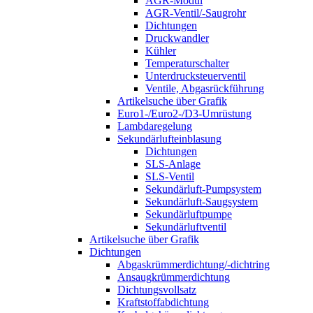
AGR-Modul
AGR-Ventil/-Saugrohr
Dichtungen
Druckwandler
Kühler
Temperaturschalter
Unterdrucksteuerventil
Ventile, Abgasrückführung
Artikelsuche über Grafik
Euro1-/Euro2-/D3-Umrüstung
Lambdaregelung
Sekundärlufteinblasung
Dichtungen
SLS-Anlage
SLS-Ventil
Sekundärluft-Pumpsystem
Sekundärluft-Saugsystem
Sekundärluftpumpe
Sekundärluftventil
Artikelsuche über Grafik
Dichtungen
Abgaskrümmerdichtung/-dichtring
Ansaugkrümmerdichtung
Dichtungsvollsatz
Kraftstoffabdichtung