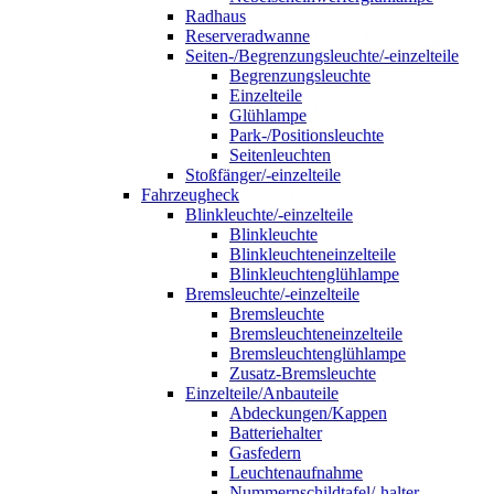
Radhaus
Reserveradwanne
Seiten-/Begrenzungsleuchte/-einzelteile
Begrenzungsleuchte
Einzelteile
Glühlampe
Park-/Positionsleuchte
Seitenleuchten
Stoßfänger/-einzelteile
Fahrzeugheck
Blinkleuchte/-einzelteile
Blinkleuchte
Blinkleuchteneinzelteile
Blinkleuchtenglühlampe
Bremsleuchte/-einzelteile
Bremsleuchte
Bremsleuchteneinzelteile
Bremsleuchtenglühlampe
Zusatz-Bremsleuchte
Einzelteile/Anbauteile
Abdeckungen/Kappen
Batteriehalter
Gasfedern
Leuchtenaufnahme
Nummernschildtafel/-halter