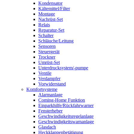
Kondensator
Kältemittel/Filter
Montage
Nachrüst-Set
Relais
Reparatur-Set
Schalter
Schläuche/Leitung
Sensoren
Steuergerät
Trockner
Umrüst-Set
Unterdrucksystem/-pumpe
Ventile
Verdampfer
Vorwiderstand
Komfortsysteme
Alarmanlage
Coming-Home Funktion
Einparkhilfe/Rückfahrwarner
Fensterheber
Geschwindigkeitsregelanlage
Geschwindigkeitswarnanlage
Glasdach
Heckklappenbetätigung