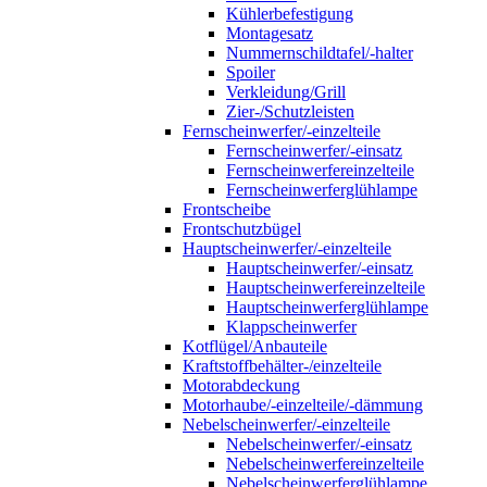
Kühlerbefestigung
Montagesatz
Nummernschildtafel/-halter
Spoiler
Verkleidung/Grill
Zier-/Schutzleisten
Fernscheinwerfer/-einzelteile
Fernscheinwerfer/-einsatz
Fernscheinwerfereinzelteile
Fernscheinwerferglühlampe
Frontscheibe
Frontschutzbügel
Hauptscheinwerfer/-einzelteile
Hauptscheinwerfer/-einsatz
Hauptscheinwerfereinzelteile
Hauptscheinwerferglühlampe
Klappscheinwerfer
Kotflügel/Anbauteile
Kraftstoffbehälter-/einzelteile
Motorabdeckung
Motorhaube/-einzelteile/-dämmung
Nebelscheinwerfer/-einzelteile
Nebelscheinwerfer/-einsatz
Nebelscheinwerfereinzelteile
Nebelscheinwerferglühlampe