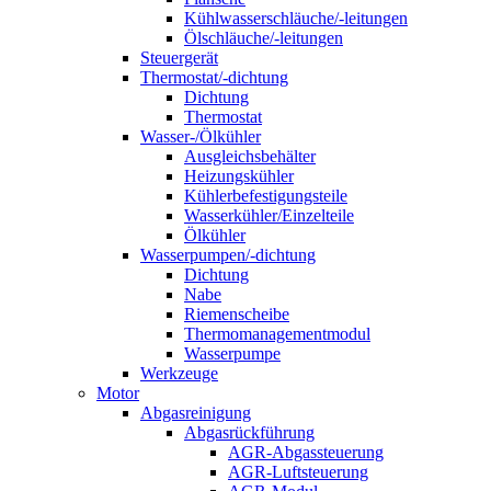
Kühlwasserschläuche/-leitungen
Ölschläuche/-leitungen
Steuergerät
Thermostat/-dichtung
Dichtung
Thermostat
Wasser-/Ölkühler
Ausgleichsbehälter
Heizungskühler
Kühlerbefestigungsteile
Wasserkühler/Einzelteile
Ölkühler
Wasserpumpen/-dichtung
Dichtung
Nabe
Riemenscheibe
Thermomanagementmodul
Wasserpumpe
Werkzeuge
Motor
Abgasreinigung
Abgasrückführung
AGR-Abgassteuerung
AGR-Luftsteuerung