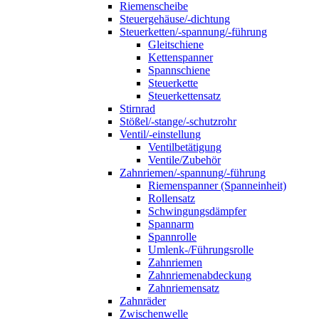
Riemenscheibe
Steuergehäuse/-dichtung
Steuerketten/-spannung/-führung
Gleitschiene
Kettenspanner
Spannschiene
Steuerkette
Steuerkettensatz
Stirnrad
Stößel/-stange/-schutzrohr
Ventil/-einstellung
Ventilbetätigung
Ventile/Zubehör
Zahnriemen/-spannung/-führung
Riemenspanner (Spanneinheit)
Rollensatz
Schwingungsdämpfer
Spannarm
Spannrolle
Umlenk-/Führungsrolle
Zahnriemen
Zahnriemenabdeckung
Zahnriemensatz
Zahnräder
Zwischenwelle