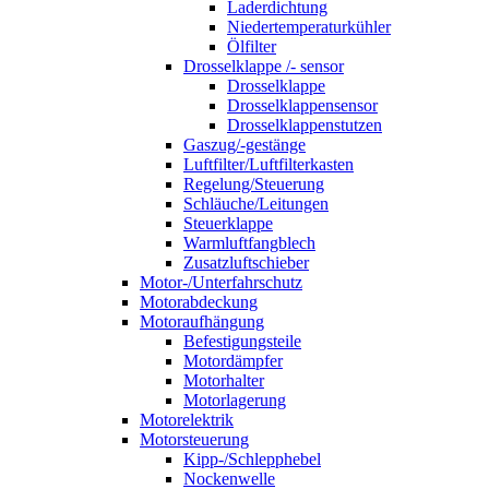
Laderdichtung
Niedertemperaturkühler
Ölfilter
Drosselklappe /- sensor
Drosselklappe
Drosselklappensensor
Drosselklappenstutzen
Gaszug/-gestänge
Luftfilter/Luftfilterkasten
Regelung/Steuerung
Schläuche/Leitungen
Steuerklappe
Warmluftfangblech
Zusatzluftschieber
Motor-/Unterfahrschutz
Motorabdeckung
Motoraufhängung
Befestigungsteile
Motordämpfer
Motorhalter
Motorlagerung
Motorelektrik
Motorsteuerung
Kipp-/Schlepphebel
Nockenwelle