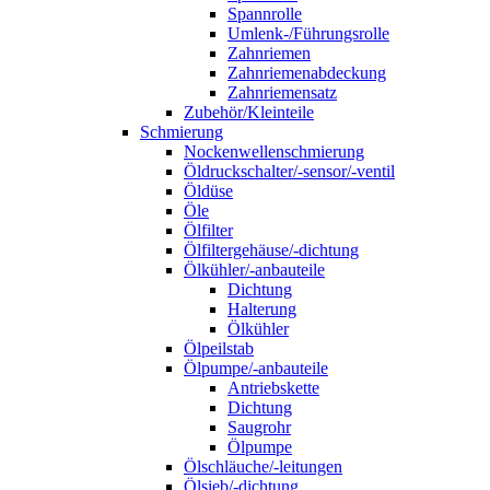
Spannrolle
Umlenk-/Führungsrolle
Zahnriemen
Zahnriemenabdeckung
Zahnriemensatz
Zubehör/Kleinteile
Schmierung
Nockenwellenschmierung
Öldruckschalter/-sensor/-ventil
Öldüse
Öle
Ölfilter
Ölfiltergehäuse/-dichtung
Ölkühler/-anbauteile
Dichtung
Halterung
Ölkühler
Ölpeilstab
Ölpumpe/-anbauteile
Antriebskette
Dichtung
Saugrohr
Ölpumpe
Ölschläuche/-leitungen
Ölsieb/-dichtung