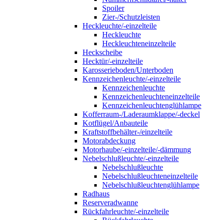
Spoiler
Zier-/Schutzleisten
Heckleuchte/-einzelteile
Heckleuchte
Heckleuchteneinzelteile
Heckscheibe
Hecktür/-einzelteile
Karosserieboden/Unterboden
Kennzeichenleuchte/-einzelteile
Kennzeichenleuchte
Kennzeichenleuchteneinzelteile
Kennzeichenleuchtenglühlampe
Kofferraum-/Laderaumklappe/-deckel
Kotflügel/Anbauteile
Kraftstoffbehälter-/einzelteile
Motorabdeckung
Motorhaube/-einzelteile/-dämmung
Nebelschlußleuchte/-einzelteile
Nebelschlußleuchte
Nebelschlußleuchteneinzelteile
Nebelschlußleuchtenglühlampe
Radhaus
Reserveradwanne
Rückfahrleuchte/-einzelteile