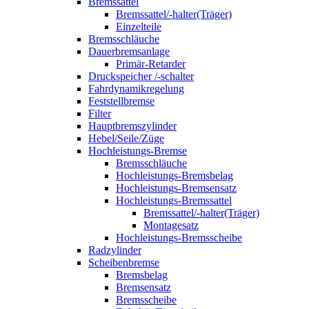
Bremssattel
Bremssattel/-halter(Träger)
Einzelteile
Bremsschläuche
Dauerbremsanlage
Primär-Retarder
Druckspeicher /-schalter
Fahrdynamikregelung
Feststellbremse
Filter
Hauptbremszylinder
Hebel/Seile/Züge
Hochleistungs-Bremse
Bremsschläuche
Hochleistungs-Bremsbelag
Hochleistungs-Bremsensatz
Hochleistungs-Bremssattel
Bremssattel/-halter(Träger)
Montagesatz
Hochleistungs-Bremsscheibe
Radzylinder
Scheibenbremse
Bremsbelag
Bremsensatz
Bremsscheibe