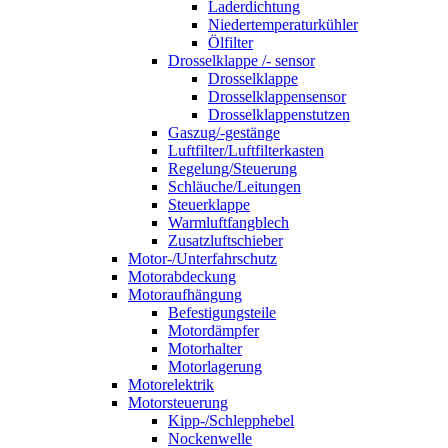
Laderdichtung
Niedertemperaturkühler
Ölfilter
Drosselklappe /- sensor
Drosselklappe
Drosselklappensensor
Drosselklappenstutzen
Gaszug/-gestänge
Luftfilter/Luftfilterkasten
Regelung/Steuerung
Schläuche/Leitungen
Steuerklappe
Warmluftfangblech
Zusatzluftschieber
Motor-/Unterfahrschutz
Motorabdeckung
Motoraufhängung
Befestigungsteile
Motordämpfer
Motorhalter
Motorlagerung
Motorelektrik
Motorsteuerung
Kipp-/Schlepphebel
Nockenwelle