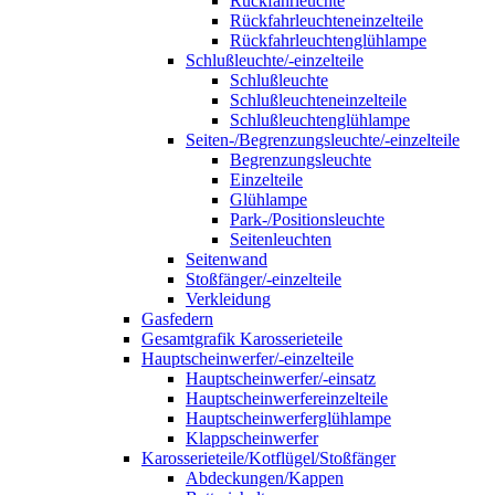
Rückfahrleuchte
Rückfahrleuchteneinzelteile
Rückfahrleuchtenglühlampe
Schlußleuchte/-einzelteile
Schlußleuchte
Schlußleuchteneinzelteile
Schlußleuchtenglühlampe
Seiten-/Begrenzungsleuchte/-einzelteile
Begrenzungsleuchte
Einzelteile
Glühlampe
Park-/Positionsleuchte
Seitenleuchten
Seitenwand
Stoßfänger/-einzelteile
Verkleidung
Gasfedern
Gesamtgrafik Karosserieteile
Hauptscheinwerfer/-einzelteile
Hauptscheinwerfer/-einsatz
Hauptscheinwerfereinzelteile
Hauptscheinwerferglühlampe
Klappscheinwerfer
Karosserieteile/Kotflügel/Stoßfänger
Abdeckungen/Kappen