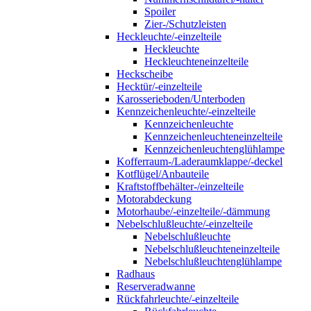
Spoiler
Zier-/Schutzleisten
Heckleuchte/-einzelteile
Heckleuchte
Heckleuchteneinzelteile
Heckscheibe
Hecktür/-einzelteile
Karosserieboden/Unterboden
Kennzeichenleuchte/-einzelteile
Kennzeichenleuchte
Kennzeichenleuchteneinzelteile
Kennzeichenleuchtenglühlampe
Kofferraum-/Laderaumklappe/-deckel
Kotflügel/Anbauteile
Kraftstoffbehälter-/einzelteile
Motorabdeckung
Motorhaube/-einzelteile/-dämmung
Nebelschlußleuchte/-einzelteile
Nebelschlußleuchte
Nebelschlußleuchteneinzelteile
Nebelschlußleuchtenglühlampe
Radhaus
Reserveradwanne
Rückfahrleuchte/-einzelteile