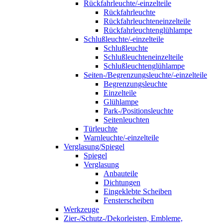
Rückfahrleuchte/-einzelteile
Rückfahrleuchte
Rückfahrleuchteneinzelteile
Rückfahrleuchtenglühlampe
Schlußleuchte/-einzelteile
Schlußleuchte
Schlußleuchteneinzelteile
Schlußleuchtenglühlampe
Seiten-/Begrenzungsleuchte/-einzelteile
Begrenzungsleuchte
Einzelteile
Glühlampe
Park-/Positionsleuchte
Seitenleuchten
Türleuchte
Warnleuchte/-einzelteile
Verglasung/Spiegel
Spiegel
Verglasung
Anbauteile
Dichtungen
Eingeklebte Scheiben
Fensterscheiben
Werkzeuge
Zier-/Schutz-/Dekorleisten, Embleme,