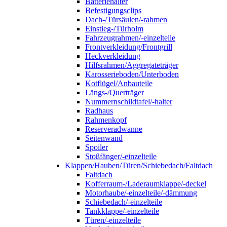
Batteriehalter
Befestigungsclips
Dach-/Türsäulen/-rahmen
Einstieg-/Türholm
Fahrzeugrahmen/-einzelteile
Frontverkleidung/Frontgrill
Heckverkleidung
Hilfsrahmen/Aggregateträger
Karosserieboden/Unterboden
Kotflügel/Anbauteile
Längs-/Querträger
Nummernschildtafel/-halter
Radhaus
Rahmenkopf
Reserveradwanne
Seitenwand
Spoiler
Stoßfänger/-einzelteile
Klappen/Hauben/Türen/Schiebedach/Faltdach
Faltdach
Kofferraum-/Laderaumklappe/-deckel
Motorhaube/-einzelteile/-dämmung
Schiebedach/-einzelteile
Tankklappe/-einzelteile
Türen/-einzelteile