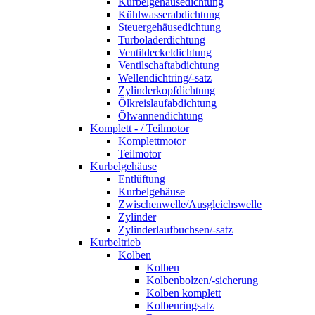
Kurbelgehäusedichtung
Kühlwasserabdichtung
Steuergehäusedichtung
Turboladerdichtung
Ventildeckeldichtung
Ventilschaftabdichtung
Wellendichtring/-satz
Zylinderkopfdichtung
Ölkreislaufabdichtung
Ölwannendichtung
Komplett - / Teilmotor
Komplettmotor
Teilmotor
Kurbelgehäuse
Entlüftung
Kurbelgehäuse
Zwischenwelle/Ausgleichswelle
Zylinder
Zylinderlaufbuchsen/-satz
Kurbeltrieb
Kolben
Kolben
Kolbenbolzen/-sicherung
Kolben komplett
Kolbenringsatz