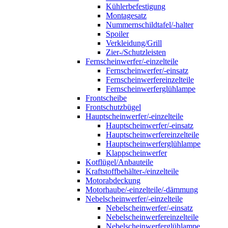
Kühlerbefestigung
Montagesatz
Nummernschildtafel/-halter
Spoiler
Verkleidung/Grill
Zier-/Schutzleisten
Fernscheinwerfer/-einzelteile
Fernscheinwerfer/-einsatz
Fernscheinwerfereinzelteile
Fernscheinwerferglühlampe
Frontscheibe
Frontschutzbügel
Hauptscheinwerfer/-einzelteile
Hauptscheinwerfer/-einsatz
Hauptscheinwerfereinzelteile
Hauptscheinwerferglühlampe
Klappscheinwerfer
Kotflügel/Anbauteile
Kraftstoffbehälter-/einzelteile
Motorabdeckung
Motorhaube/-einzelteile/-dämmung
Nebelscheinwerfer/-einzelteile
Nebelscheinwerfer/-einsatz
Nebelscheinwerfereinzelteile
Nebelscheinwerferglühlampe