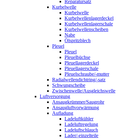
Reparatursatz
Kurbelwelle
Kurbelwelle
Kurbelwellenlagerdeckel
Kurbelwellenlagerschale
Kurbelwellenscheiben
Nabe
Ölspritzblech
Pleuel
Pleuel
Pleuelbüchse
Pleuellagerdeckel
Pleuellagerschale
Pleuelschraube/-mutter
Radialwellendichtring/-satz
Schwungscheibe
Zwischenwelle/Ausgleichswelle
Luftversorgung
Ansaugkrümmer/Saugrohr
Ansaugluftvorwärmung
Aufladung
Ladeluftkühler
Ladeluftregelung
Ladeluftschlauch
Lader/-einzelteile