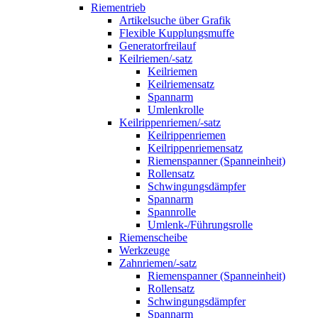
Riementrieb
Artikelsuche über Grafik
Flexible Kupplungsmuffe
Generatorfreilauf
Keilriemen/-satz
Keilriemen
Keilriemensatz
Spannarm
Umlenkrolle
Keilrippenriemen/-satz
Keilrippenriemen
Keilrippenriemensatz
Riemenspanner (Spanneinheit)
Rollensatz
Schwingungsdämpfer
Spannarm
Spannrolle
Umlenk-/Führungsrolle
Riemenscheibe
Werkzeuge
Zahnriemen/-satz
Riemenspanner (Spanneinheit)
Rollensatz
Schwingungsdämpfer
Spannarm