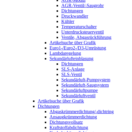
AGR-Modul
AGR-Ventil/-Saugrohr
Dichtungen
Druckwandler
Kühler
Temperaturschalter
Unterdrucksteuerventil
Ventile, Abgasrückführung
Artikelsuche über Grafik
Euro1-/Euro2-/D3-Umrüstung
Lambdaregelung
Sekundärlufteinblasung
Dichtungen
SLS-Anlage
SLS-Ventil
Sekundärluft-Pumpsystem
Sekundärluft-Saugsystem
Sekundärluftpumpe
Sekundärluftventil
Artikelsuche über Grafik
Dichtungen
Abgaskrümmerdichtung/-dichtring
Ansaugkrümmerdichtung
Dichtungsvollsatz
Kraftstoffabdichtung