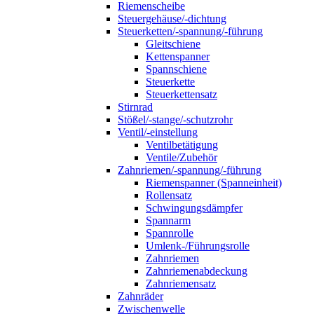
Riemenscheibe
Steuergehäuse/-dichtung
Steuerketten/-spannung/-führung
Gleitschiene
Kettenspanner
Spannschiene
Steuerkette
Steuerkettensatz
Stirnrad
Stößel/-stange/-schutzrohr
Ventil/-einstellung
Ventilbetätigung
Ventile/Zubehör
Zahnriemen/-spannung/-führung
Riemenspanner (Spanneinheit)
Rollensatz
Schwingungsdämpfer
Spannarm
Spannrolle
Umlenk-/Führungsrolle
Zahnriemen
Zahnriemenabdeckung
Zahnriemensatz
Zahnräder
Zwischenwelle