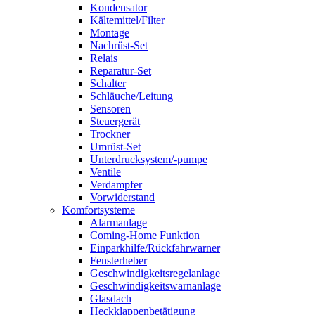
Kondensator
Kältemittel/Filter
Montage
Nachrüst-Set
Relais
Reparatur-Set
Schalter
Schläuche/Leitung
Sensoren
Steuergerät
Trockner
Umrüst-Set
Unterdrucksystem/-pumpe
Ventile
Verdampfer
Vorwiderstand
Komfortsysteme
Alarmanlage
Coming-Home Funktion
Einparkhilfe/Rückfahrwarner
Fensterheber
Geschwindigkeitsregelanlage
Geschwindigkeitswarnanlage
Glasdach
Heckklappenbetätigung