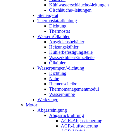
Kühlwasserschläuche/-leitungen
Ölschläuche/-leitungen
Steuergerät
Thermostat/-dichtung
Dichtung
Thermostat
Wasser-/Ölkühler
Ausgleichsbehälter
Heizungskühler
Kühlerbefestigungsteile
Wasserkühler/Einzelteile
Ölkühler
Wasserpumpen/-dichtung
Dichtung
Nabe
Riemenscheibe
Thermomanagementmodul
Wasserpumpe
Werkzeuge
Motor
Abgasreinigung
Abgasrückführung
AGR-Abgassteuerung
AGR-Luftsteuerung