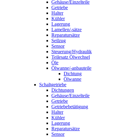
Gehäuse/Einzelteile
Getriebe
Halter
Kühler
Lagerung
Lamellen/-sätze
Reparatursätze
Seilzug
Sensor
Steuerung/Hydraulik
Teilesatz Ölwechsel
Öle
Ölwanne/-anbauteile
Dichtung
Ölwanne
Schaltgetriebe
Dichtungen
Gehäuse/Einzelteile
Getriebe
Getriebebetätigung
Halter
Kühler
Lagerung
Reparatursätze
Sensor