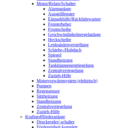
Motor/Relais/Schalter
Alarmanlage
Ausstellfenster
Einparkhilfe/Rückfahrwarner
Fensterheber
Frontscheibe
Geschwindigkeitsregelanlage
Heckscheibe
Lenksäulenverstellung
Schiebe-/Hubdach
Spiegel
Standheizung
Tankklappenentriegelung
Zentralverriegelung
Zuzieh-Hilfe
Motorvorwärmsystem (elektrisch)
Pumpen
Regensensor
Sitzheizung
Standheizung
Zentralverriegelung
Zuzieh-Hilfe
Kraftstoffförderanlage
Druckregler/-schalter
Fördereinheit komplett