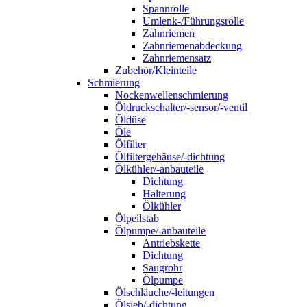
Spannrolle
Umlenk-/Führungsrolle
Zahnriemen
Zahnriemenabdeckung
Zahnriemensatz
Zubehör/Kleinteile
Schmierung
Nockenwellenschmierung
Öldruckschalter/-sensor/-ventil
Öldüse
Öle
Ölfilter
Ölfiltergehäuse/-dichtung
Ölkühler/-anbauteile
Dichtung
Halterung
Ölkühler
Ölpeilstab
Ölpumpe/-anbauteile
Antriebskette
Dichtung
Saugrohr
Ölpumpe
Ölschläuche/-leitungen
Ölsieb/-dichtung