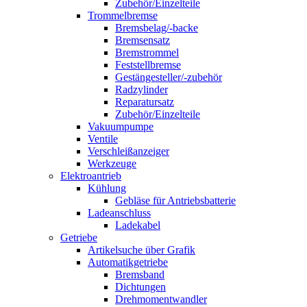
Zubehör/Einzelteile
Trommelbremse
Bremsbelag/-backe
Bremsensatz
Bremstrommel
Feststellbremse
Gestängesteller/-zubehör
Radzylinder
Reparatursatz
Zubehör/Einzelteile
Vakuumpumpe
Ventile
Verschleißanzeiger
Werkzeuge
Elektroantrieb
Kühlung
Gebläse für Antriebsbatterie
Ladeanschluss
Ladekabel
Getriebe
Artikelsuche über Grafik
Automatikgetriebe
Bremsband
Dichtungen
Drehmomentwandler