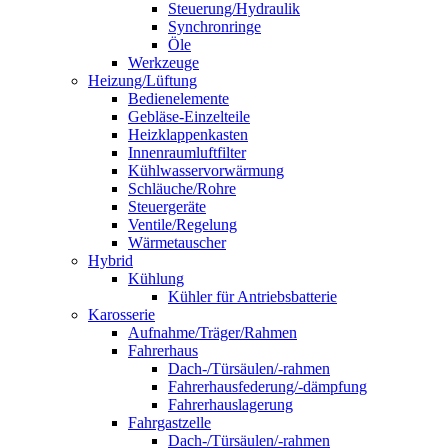
Steuerung/Hydraulik
Synchronringe
Öle
Werkzeuge
Heizung/Lüftung
Bedienelemente
Gebläse-Einzelteile
Heizklappenkasten
Innenraumluftfilter
Kühlwasservorwärmung
Schläuche/Rohre
Steuergeräte
Ventile/Regelung
Wärmetauscher
Hybrid
Kühlung
Kühler für Antriebsbatterie
Karosserie
Aufnahme/Träger/Rahmen
Fahrerhaus
Dach-/Türsäulen/-rahmen
Fahrerhausfederung/-dämpfung
Fahrerhauslagerung
Fahrgastzelle
Dach-/Türsäulen/-rahmen