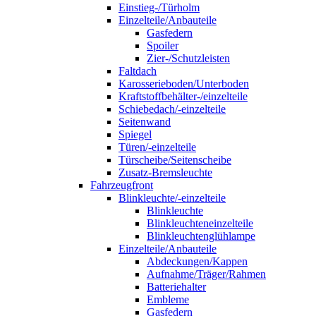
Einstieg-/Türholm
Einzelteile/Anbauteile
Gasfedern
Spoiler
Zier-/Schutzleisten
Faltdach
Karosserieboden/Unterboden
Kraftstoffbehälter-/einzelteile
Schiebedach/-einzelteile
Seitenwand
Spiegel
Türen/-einzelteile
Türscheibe/Seitenscheibe
Zusatz-Bremsleuchte
Fahrzeugfront
Blinkleuchte/-einzelteile
Blinkleuchte
Blinkleuchteneinzelteile
Blinkleuchtenglühlampe
Einzelteile/Anbauteile
Abdeckungen/Kappen
Aufnahme/Träger/Rahmen
Batteriehalter
Embleme
Gasfedern