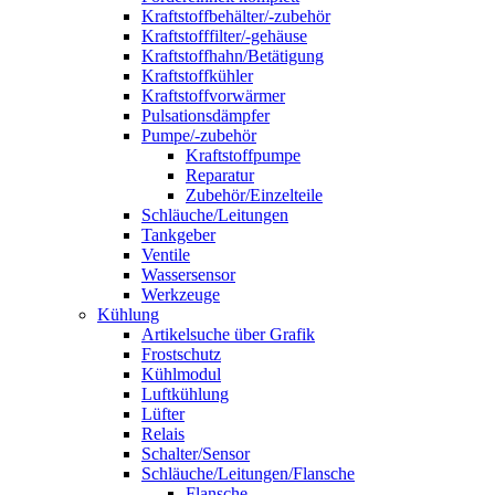
Kraftstoffbehälter/-zubehör
Kraftstofffilter/-gehäuse
Kraftstoffhahn/Betätigung
Kraftstoffkühler
Kraftstoffvorwärmer
Pulsationsdämpfer
Pumpe/-zubehör
Kraftstoffpumpe
Reparatur
Zubehör/Einzelteile
Schläuche/Leitungen
Tankgeber
Ventile
Wassersensor
Werkzeuge
Kühlung
Artikelsuche über Grafik
Frostschutz
Kühlmodul
Luftkühlung
Lüfter
Relais
Schalter/Sensor
Schläuche/Leitungen/Flansche
Flansche