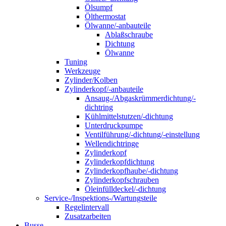
Ölsumpf
Ölthermostat
Ölwanne/-anbauteile
Ablaßschraube
Dichtung
Ölwanne
Tuning
Werkzeuge
Zylinder/Kolben
Zylinderkopf/-anbauteile
Ansaug-/Abgaskrümmerdichtung/-
dichtring
Kühlmittelstutzen/-dichtung
Unterdruckpumpe
Ventilführung/-dichtung/-einstellung
Wellendichtringe
Zylinderkopf
Zylinderkopfdichtung
Zylinderkopfhaube/-dichtung
Zylinderkopfschrauben
Öleinfülldeckel/-dichtung
Service-/Inspektions-/Wartungsteile
Regelintervall
Zusatzarbeiten
Busse