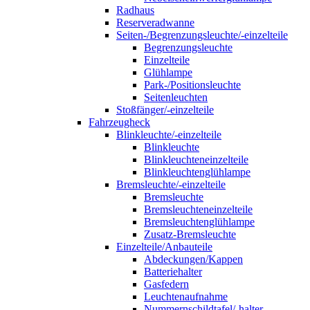
Radhaus
Reserveradwanne
Seiten-/Begrenzungsleuchte/-einzelteile
Begrenzungsleuchte
Einzelteile
Glühlampe
Park-/Positionsleuchte
Seitenleuchten
Stoßfänger/-einzelteile
Fahrzeugheck
Blinkleuchte/-einzelteile
Blinkleuchte
Blinkleuchteneinzelteile
Blinkleuchtenglühlampe
Bremsleuchte/-einzelteile
Bremsleuchte
Bremsleuchteneinzelteile
Bremsleuchtenglühlampe
Zusatz-Bremsleuchte
Einzelteile/Anbauteile
Abdeckungen/Kappen
Batteriehalter
Gasfedern
Leuchtenaufnahme
Nummernschildtafel/-halter