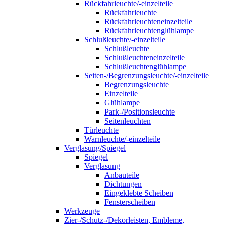
Rückfahrleuchte/-einzelteile
Rückfahrleuchte
Rückfahrleuchteneinzelteile
Rückfahrleuchtenglühlampe
Schlußleuchte/-einzelteile
Schlußleuchte
Schlußleuchteneinzelteile
Schlußleuchtenglühlampe
Seiten-/Begrenzungsleuchte/-einzelteile
Begrenzungsleuchte
Einzelteile
Glühlampe
Park-/Positionsleuchte
Seitenleuchten
Türleuchte
Warnleuchte/-einzelteile
Verglasung/Spiegel
Spiegel
Verglasung
Anbauteile
Dichtungen
Eingeklebte Scheiben
Fensterscheiben
Werkzeuge
Zier-/Schutz-/Dekorleisten, Embleme,