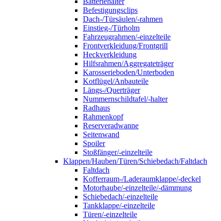
Batteriehalter
Befestigungsclips
Dach-/Türsäulen/-rahmen
Einstieg-/Türholm
Fahrzeugrahmen/-einzelteile
Frontverkleidung/Frontgrill
Heckverkleidung
Hilfsrahmen/Aggregateträger
Karosserieboden/Unterboden
Kotflügel/Anbauteile
Längs-/Querträger
Nummernschildtafel/-halter
Radhaus
Rahmenkopf
Reserveradwanne
Seitenwand
Spoiler
Stoßfänger/-einzelteile
Klappen/Hauben/Türen/Schiebedach/Faltdach
Faltdach
Kofferraum-/Laderaumklappe/-deckel
Motorhaube/-einzelteile/-dämmung
Schiebedach/-einzelteile
Tankklappe/-einzelteile
Türen/-einzelteile