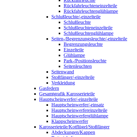
Rückfahrleuchte
Rückfahrleuchteneinzelteile
Rückfahrleuchtenglühlampe
Schlußleuchte/-einzelteile
Schlußleuchte
Schlußleuchteneinzelteile
Schlußleuchtenglühlampe
Seiten-/Begrenzungsleuchte/-einzelteile
Begrenzungsleuchte
Einzelteile
Glühlampe
Park-/Positionsleuchte
Seitenleuchten
Seitenwand
Stoßfänger/-einzelteile
Verkleidung
Gasfedern
Gesamtgrafik Karosserieteile
Hauptscheinwerfer/-einzelteile
Hauptscheinwerfer/-einsatz
Hauptscheinwerfereinzelteile
Hauptscheinwerferglühlampe
Klappscheinwerfer
Karosserieteile/Kotflügel/Stoßfänger
Abdeckungen/Kappen