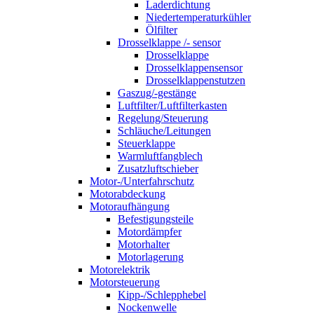
Laderdichtung
Niedertemperaturkühler
Ölfilter
Drosselklappe /- sensor
Drosselklappe
Drosselklappensensor
Drosselklappenstutzen
Gaszug/-gestänge
Luftfilter/Luftfilterkasten
Regelung/Steuerung
Schläuche/Leitungen
Steuerklappe
Warmluftfangblech
Zusatzluftschieber
Motor-/Unterfahrschutz
Motorabdeckung
Motoraufhängung
Befestigungsteile
Motordämpfer
Motorhalter
Motorlagerung
Motorelektrik
Motorsteuerung
Kipp-/Schlepphebel
Nockenwelle