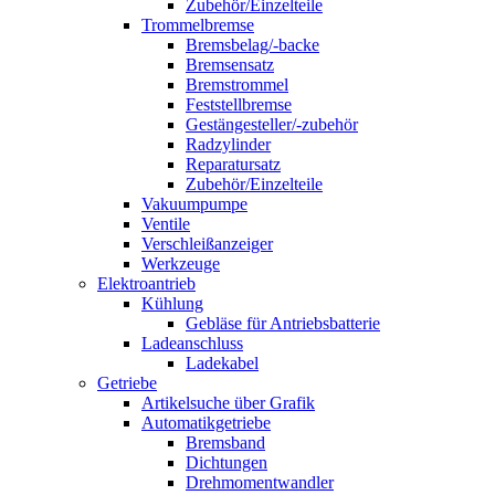
Zubehör/Einzelteile
Trommelbremse
Bremsbelag/-backe
Bremsensatz
Bremstrommel
Feststellbremse
Gestängesteller/-zubehör
Radzylinder
Reparatursatz
Zubehör/Einzelteile
Vakuumpumpe
Ventile
Verschleißanzeiger
Werkzeuge
Elektroantrieb
Kühlung
Gebläse für Antriebsbatterie
Ladeanschluss
Ladekabel
Getriebe
Artikelsuche über Grafik
Automatikgetriebe
Bremsband
Dichtungen
Drehmomentwandler