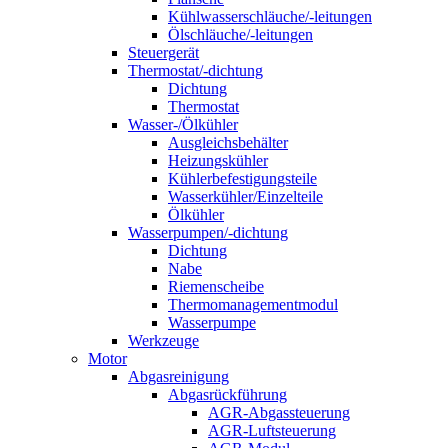
Kühlwasserschläuche/-leitungen
Ölschläuche/-leitungen
Steuergerät
Thermostat/-dichtung
Dichtung
Thermostat
Wasser-/Ölkühler
Ausgleichsbehälter
Heizungskühler
Kühlerbefestigungsteile
Wasserkühler/Einzelteile
Ölkühler
Wasserpumpen/-dichtung
Dichtung
Nabe
Riemenscheibe
Thermomanagementmodul
Wasserpumpe
Werkzeuge
Motor
Abgasreinigung
Abgasrückführung
AGR-Abgassteuerung
AGR-Luftsteuerung