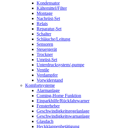
Kondensator
Kältemittel/Filter
Montage
Nachrüst-Set
Relais
Reparatur-Set
Schalter
Schläuche/Leitung
Sensoren
Steuergerät
Trockner
Umrüst-Set
Unterdrucksystem/-pumpe
Ventile
Verdampfer
Vorwiderstand
Komfortsysteme
Alarmanlage
Coming-Home Funktion
Einparkhilfe/Rückfahrwarner
Fensterheber
Geschwindigkeitsregelanlage
Geschwindigkeitswarnanlage
Glasdach
Heckklappenbetätigung