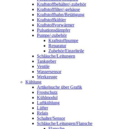
Kraftstoffbehälter/-zubehör
Kraftstofffilter/-gehäuse
Kraftstoffhahn/Betätigung
Kraftstoffkühler
Kraftstoffvorwärmer
Pulsationsdämpfer
Pumpe/-zubehör
Kraftstoffpumpe
Reparatur
Zubehör/Einzelteile
Schläuche/Leitungen
Tankgeber
Ventile
Wassersensor
Werkzeuge
Kühlung
Artikelsuche über Grafik
Frostschutz
Kühlmodul
Luftkühlung
Lüfter
Relais
Schalter/Sensor
Schläuche/Leitungen/Flansche
Flansche