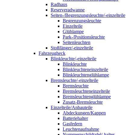
Radhaus
Reserveradwanne
Seiten-/Begrenzungsleuchte/-einzelteile
Begrenzungsleuchte
Einzelteile
Glühlampe
Park-/Positionsleuchte
Seitenleuchten
Stoßfänger/-einzelteile
Fahrzeugheck
Blinkleuchte/-einzelteile
Blinkleuchte
Blinkleuchteneinzelteile
Blinkleuchtenglühlampe
Bremsleuchte/-einzelteile
Bremsleuchte
Bremsleuchteneinzelteile
Bremsleuchtenglühlampe
Zusatz-Bremsleuchte
Einzelteile/Anbauteile
Abdeckungen/Kappen
Batteriehalter
Gasfedern
Leuchtenaufnahme
Nummernschildtafel/-halter