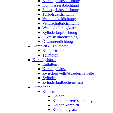
Kurbelgehäusedichtung
Kühlwasserabdichtung
Steuergehäusedichtung
Turboladerdichtung
Ventildeckeldichtung
Ventilschaftabdichtung
Wellendichtring/-satz
Zylinderkopfdichtung
Ölkreislaufabdichtung
Ölwannendichtung
Komplett - / Teilmotor
Komplettmotor
Teilmotor
Kurbelgehäuse
Entlüftung
Kurbelgehäuse
Zwischenwelle/Ausgleichswelle
Zylinder
Zylinderlaufbuchsen/-satz
Kurbeltrieb
Kolben
Kolben
Kolbenbolzen/-sicherung
Kolben komplett
Kolbenringsatz