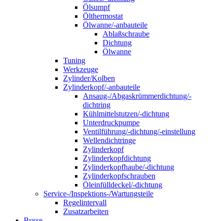
Ölsumpf
Ölthermostat
Ölwanne/-anbauteile
Ablaßschraube
Dichtung
Ölwanne
Tuning
Werkzeuge
Zylinder/Kolben
Zylinderkopf/-anbauteile
Ansaug-/Abgaskrümmerdichtung/-
dichtring
Kühlmittelstutzen/-dichtung
Unterdruckpumpe
Ventilführung/-dichtung/-einstellung
Wellendichtringe
Zylinderkopf
Zylinderkopfdichtung
Zylinderkopfhaube/-dichtung
Zylinderkopfschrauben
Öleinfülldeckel/-dichtung
Service-/Inspektions-/Wartungsteile
Regelintervall
Zusatzarbeiten
Busse