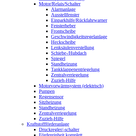
Motor/Relais/Schalter
Alarmanlage
Ausstellfenster
Einparkhilfe/Rückfahrwarner
Fensterheber
Frontscheibe
Geschwindigkeitsregelanlage
Heckscheibe
Lenksäulenverstellung
Schiebe-/Hubdach
Spiegel
Standheizung
Tankklappenentriegelung
Zentralverriegelung
Zuzieh-Hilfe
Motorvorwärmsystem (elektrisch)
Pumpen
Regensensor
Sitzheizung
Standheizung
Zentralverriegelung
Zuzieh-Hilfe
Kraftstoffförderanlage
Druckregler/-schalter
Fördereinheit komplett