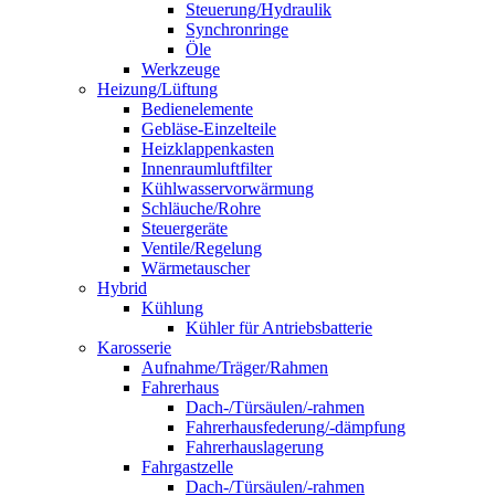
Steuerung/Hydraulik
Synchronringe
Öle
Werkzeuge
Heizung/Lüftung
Bedienelemente
Gebläse-Einzelteile
Heizklappenkasten
Innenraumluftfilter
Kühlwasservorwärmung
Schläuche/Rohre
Steuergeräte
Ventile/Regelung
Wärmetauscher
Hybrid
Kühlung
Kühler für Antriebsbatterie
Karosserie
Aufnahme/Träger/Rahmen
Fahrerhaus
Dach-/Türsäulen/-rahmen
Fahrerhausfederung/-dämpfung
Fahrerhauslagerung
Fahrgastzelle
Dach-/Türsäulen/-rahmen