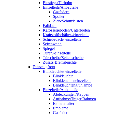
Einstieg-/Türholm
Einzelteile/Anbauteile
Gasfedern
Spoiler
Zier-/Schutzleisten
Faltdach
Karosserieboden/Unterboden
Kraftstoffbehälter-/einzelteile
Schiebedach/-einzelteile
Seitenwand
Spiegel
Türen/-einzelteile
Türscheibe/Seitenscheibe
Zusatz-Bremsleuchte
Fahrzeugfront
Blinkleuchte/-einzelteile
Blinkleuchte
Blinkleuchteneinzelteile
Blinkleuchtenglühlampe
Einzelteile/Anbauteile
Abdeckungen/Kappen
Aufnahme/Träger/Rahmen
Batteriehalter
Embleme
Gasfedern