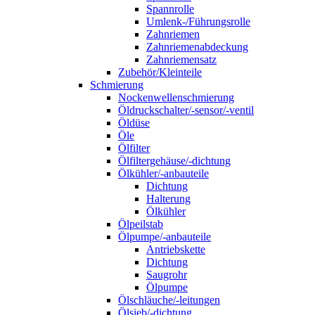
Spannrolle
Umlenk-/Führungsrolle
Zahnriemen
Zahnriemenabdeckung
Zahnriemensatz
Zubehör/Kleinteile
Schmierung
Nockenwellenschmierung
Öldruckschalter/-sensor/-ventil
Öldüse
Öle
Ölfilter
Ölfiltergehäuse/-dichtung
Ölkühler/-anbauteile
Dichtung
Halterung
Ölkühler
Ölpeilstab
Ölpumpe/-anbauteile
Antriebskette
Dichtung
Saugrohr
Ölpumpe
Ölschläuche/-leitungen
Ölsieb/-dichtung