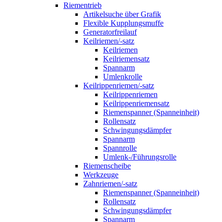
Riementrieb
Artikelsuche über Grafik
Flexible Kupplungsmuffe
Generatorfreilauf
Keilriemen/-satz
Keilriemen
Keilriemensatz
Spannarm
Umlenkrolle
Keilrippenriemen/-satz
Keilrippenriemen
Keilrippenriemensatz
Riemenspanner (Spanneinheit)
Rollensatz
Schwingungsdämpfer
Spannarm
Spannrolle
Umlenk-/Führungsrolle
Riemenscheibe
Werkzeuge
Zahnriemen/-satz
Riemenspanner (Spanneinheit)
Rollensatz
Schwingungsdämpfer
Spannarm