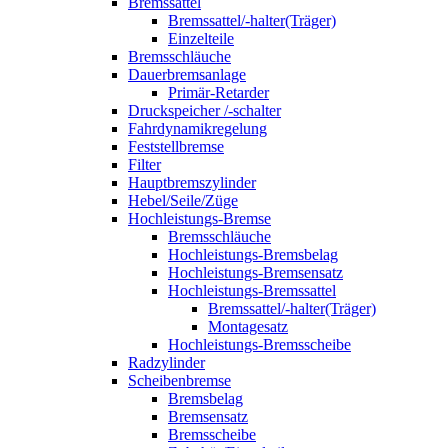
Bremssattel
Bremssattel/-halter(Träger)
Einzelteile
Bremsschläuche
Dauerbremsanlage
Primär-Retarder
Druckspeicher /-schalter
Fahrdynamikregelung
Feststellbremse
Filter
Hauptbremszylinder
Hebel/Seile/Züge
Hochleistungs-Bremse
Bremsschläuche
Hochleistungs-Bremsbelag
Hochleistungs-Bremsensatz
Hochleistungs-Bremssattel
Bremssattel/-halter(Träger)
Montagesatz
Hochleistungs-Bremsscheibe
Radzylinder
Scheibenbremse
Bremsbelag
Bremsensatz
Bremsscheibe