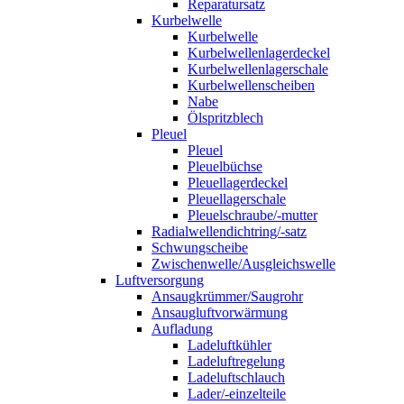
Reparatursatz
Kurbelwelle
Kurbelwelle
Kurbelwellenlagerdeckel
Kurbelwellenlagerschale
Kurbelwellenscheiben
Nabe
Ölspritzblech
Pleuel
Pleuel
Pleuelbüchse
Pleuellagerdeckel
Pleuellagerschale
Pleuelschraube/-mutter
Radialwellendichtring/-satz
Schwungscheibe
Zwischenwelle/Ausgleichswelle
Luftversorgung
Ansaugkrümmer/Saugrohr
Ansaugluftvorwärmung
Aufladung
Ladeluftkühler
Ladeluftregelung
Ladeluftschlauch
Lader/-einzelteile