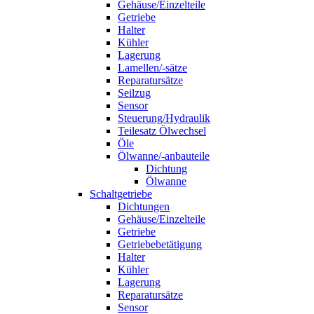
Gehäuse/Einzelteile
Getriebe
Halter
Kühler
Lagerung
Lamellen/-sätze
Reparatursätze
Seilzug
Sensor
Steuerung/Hydraulik
Teilesatz Ölwechsel
Öle
Ölwanne/-anbauteile
Dichtung
Ölwanne
Schaltgetriebe
Dichtungen
Gehäuse/Einzelteile
Getriebe
Getriebebetätigung
Halter
Kühler
Lagerung
Reparatursätze
Sensor