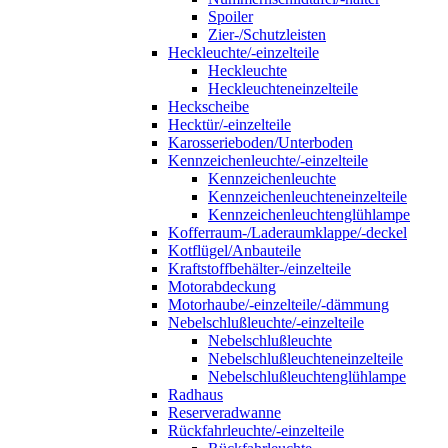
Spoiler
Zier-/Schutzleisten
Heckleuchte/-einzelteile
Heckleuchte
Heckleuchteneinzelteile
Heckscheibe
Hecktür/-einzelteile
Karosserieboden/Unterboden
Kennzeichenleuchte/-einzelteile
Kennzeichenleuchte
Kennzeichenleuchteneinzelteile
Kennzeichenleuchtenglühlampe
Kofferraum-/Laderaumklappe/-deckel
Kotflügel/Anbauteile
Kraftstoffbehälter-/einzelteile
Motorabdeckung
Motorhaube/-einzelteile/-dämmung
Nebelschlußleuchte/-einzelteile
Nebelschlußleuchte
Nebelschlußleuchteneinzelteile
Nebelschlußleuchtenglühlampe
Radhaus
Reserveradwanne
Rückfahrleuchte/-einzelteile