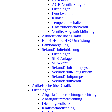
AGR-Modul
AGR-Ventil/-Saugrohr
Dichtungen
Druckwandler
Kühler
Temperaturschalter
Unterdrucksteuerventil
Ventile, Abgasrückführung
Artikelsuche über Grafik
Euro1-/Euro2-/D3-Umrüstung
Lambdaregelung
Sekundärlufteinblasung
Dichtungen
SLS-Anlage
SLS-Ventil
Sekundärluft-Pumpsystem
Sekundärluft-Saugsystem
Sekundärluftpumpe
Sekundärluftventil
Artikelsuche über Grafik
Dichtungen
Abgaskrümmerdichtung/-dichtring
Ansaugkrümmerdichtung
Dichtungsvollsatz
Kraftstoffabdichtung