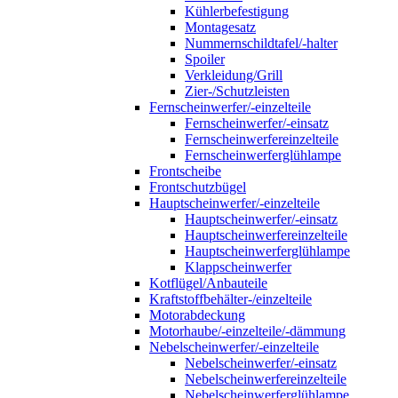
Kühlerbefestigung
Montagesatz
Nummernschildtafel/-halter
Spoiler
Verkleidung/Grill
Zier-/Schutzleisten
Fernscheinwerfer/-einzelteile
Fernscheinwerfer/-einsatz
Fernscheinwerfereinzelteile
Fernscheinwerferglühlampe
Frontscheibe
Frontschutzbügel
Hauptscheinwerfer/-einzelteile
Hauptscheinwerfer/-einsatz
Hauptscheinwerfereinzelteile
Hauptscheinwerferglühlampe
Klappscheinwerfer
Kotflügel/Anbauteile
Kraftstoffbehälter-/einzelteile
Motorabdeckung
Motorhaube/-einzelteile/-dämmung
Nebelscheinwerfer/-einzelteile
Nebelscheinwerfer/-einsatz
Nebelscheinwerfereinzelteile
Nebelscheinwerferglühlampe