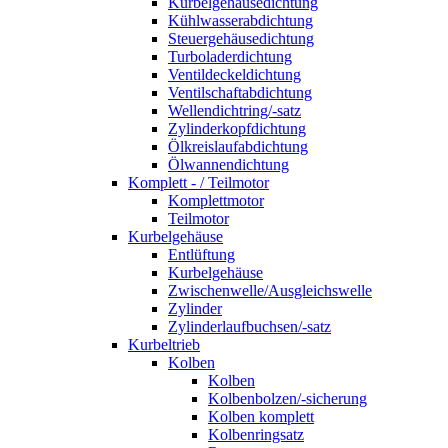
Kurbelgehäusedichtung
Kühlwasserabdichtung
Steuergehäusedichtung
Turboladerdichtung
Ventildeckeldichtung
Ventilschaftabdichtung
Wellendichtring/-satz
Zylinderkopfdichtung
Ölkreislaufabdichtung
Ölwannendichtung
Komplett - / Teilmotor
Komplettmotor
Teilmotor
Kurbelgehäuse
Entlüftung
Kurbelgehäuse
Zwischenwelle/Ausgleichswelle
Zylinder
Zylinderlaufbuchsen/-satz
Kurbeltrieb
Kolben
Kolben
Kolbenbolzen/-sicherung
Kolben komplett
Kolbenringsatz