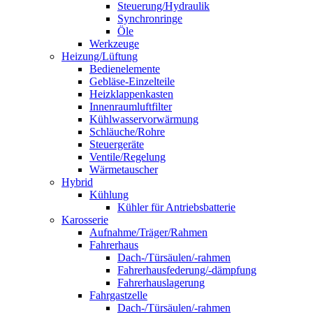
Steuerung/Hydraulik
Synchronringe
Öle
Werkzeuge
Heizung/Lüftung
Bedienelemente
Gebläse-Einzelteile
Heizklappenkasten
Innenraumluftfilter
Kühlwasservorwärmung
Schläuche/Rohre
Steuergeräte
Ventile/Regelung
Wärmetauscher
Hybrid
Kühlung
Kühler für Antriebsbatterie
Karosserie
Aufnahme/Träger/Rahmen
Fahrerhaus
Dach-/Türsäulen/-rahmen
Fahrerhausfederung/-dämpfung
Fahrerhauslagerung
Fahrgastzelle
Dach-/Türsäulen/-rahmen