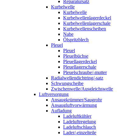
Reparatursatz
Kurbelwelle
Kurbelwelle
Kurbelwellenlagerdeckel
Kurbelwellenlagerschale
Kurbelwellenscheiben
Nabe
Ölspritzblech
Pleuel
Pleuel
Pleuelbüchse
Pleuellagerdeckel
Pleuellagerschale
Pleuelschraube/-mutter
Radialwellendichtring/-satz
Schwungscheibe
Zwischenwelle/Ausgleichswelle
Luftversorgung
Ansaugkrümmer/Saugrohr
Ansaugluftvorwärmung
Aufladung
Ladeluftkühler
Ladeluftregelung
Ladeluftschlauch
Lader/-einzelteile