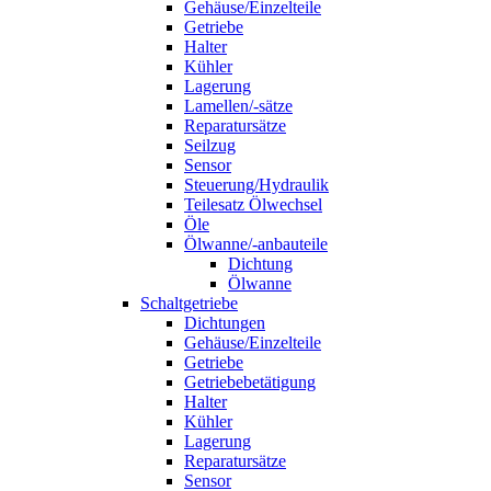
Gehäuse/Einzelteile
Getriebe
Halter
Kühler
Lagerung
Lamellen/-sätze
Reparatursätze
Seilzug
Sensor
Steuerung/Hydraulik
Teilesatz Ölwechsel
Öle
Ölwanne/-anbauteile
Dichtung
Ölwanne
Schaltgetriebe
Dichtungen
Gehäuse/Einzelteile
Getriebe
Getriebebetätigung
Halter
Kühler
Lagerung
Reparatursätze
Sensor