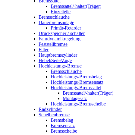
Bremssattel
Bremssattel/-halter(Träger)
Einzelteile
Bremsschläuche
Dauerbremsanlage
Primär-Retarder
Druckspeicher /-schalter
Fahrdynamikregelung
Feststellbremse
Filter
Hauptbremszylinder
Hebel/Seile/Züge
Hochleistungs-Bremse
Bremsschläuche
Hochleistungs-Bremsbelag
Hochleistungs-Bremsensatz
Hochleistungs-Bremssattel
Bremssattel/-halter(Träger)
Montagesatz
Hochleistungs-Bremsscheibe
Radzylinder
Scheibenbremse
Bremsbelag
Bremsensatz
Bremsscheibe