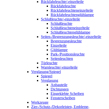
Rückfahrleuchte/-einzelteile
Rückfahrleuchte
Rückfahrleuchteneinzelteile
Rückfahrleuchtenglühlampe
Schlußleuchte/-einzelteile
Schlußleuchte
Schlußleuchteneinzelteile
Schlußleuchtenglühlampe
Seiten-/Begrenzungsleuchte/-einzelteile
Begrenzungsleuchte
Einzelteile
Glühlampe
Park-/Positionsleuchte
Seitenleuchten
Türleuchte
Warnleuchte/-einzelteile
Verglasung/Spiegel
Spiegel
Verglasung
Anbauteile
Dichtungen
Eingeklebte Scheiben
Fensterscheiben
Werkzeuge
Zier-/Schutz-/Dekorleisten, Embleme,