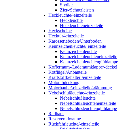
Spoiler
Zier-/Schutzleisten
Heckleuchte/-einzelteile
Heckleuchte
Heckleuchteneinzelteile
Heckscheibe
Hecktür/-einzelteile
Karosserieboden/Unterboden
Kennzeichenleuchte/-einzelteile
Kennzeichenleuchte
Kennzeichenleuchteneinzelteile
Kennzeichenleuchtenglühlampe
Kofferraum-/Laderaumklappe/-deckel
Kotflügel/Anbauteile
Kraftstoffbehälter-/einzelteile
Motorabdeckung
Motorhaube/-einzelteile/-dämmung
Nebelschlußleuchte/-einzelteile
Nebelschlußleuchte
Nebelschlußleuchteneinzelteile
Nebelschlußleuchtenglühlampe
Radhaus
Reserveradwanne
Rückfahrleuchte/-einzelteile