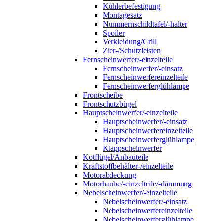
Kühlerbefestigung
Montagesatz
Nummernschildtafel/-halter
Spoiler
Verkleidung/Grill
Zier-/Schutzleisten
Fernscheinwerfer/-einzelteile
Fernscheinwerfer/-einsatz
Fernscheinwerfereinzelteile
Fernscheinwerferglühlampe
Frontscheibe
Frontschutzbügel
Hauptscheinwerfer/-einzelteile
Hauptscheinwerfer/-einsatz
Hauptscheinwerfereinzelteile
Hauptscheinwerferglühlampe
Klappscheinwerfer
Kotflügel/Anbauteile
Kraftstoffbehälter-/einzelteile
Motorabdeckung
Motorhaube/-einzelteile/-dämmung
Nebelscheinwerfer/-einzelteile
Nebelscheinwerfer/-einsatz
Nebelscheinwerfereinzelteile
Nebelscheinwerferglühlampe