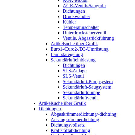
AGR-Modul
AGR-Ventil/-Saugrohr
Dichtungen
Druckwandler
Kühler
Temperaturschalter
Unterdrucksteuerventil
Ventile, Abgasrückführung
Artikelsuche über Grafik
Euro1-/Euro2-/D3-Umrüstung
Lambdaregelung
Sekundärlufteinblasung
Dichtungen
SLS-Anlage
SLS-Ventil
Sekundärluft-Pumpsystem
Sekundärluft-Saugsystem
Sekundärluftpumpe
Sekundärluftventil
Artikelsuche über Grafik
Dichtungen
Abgaskrümmerdichtung/-dichtring
Ansaugkrümmerdichtung
Dichtungsvollsatz
Kraftstoffabdichtung