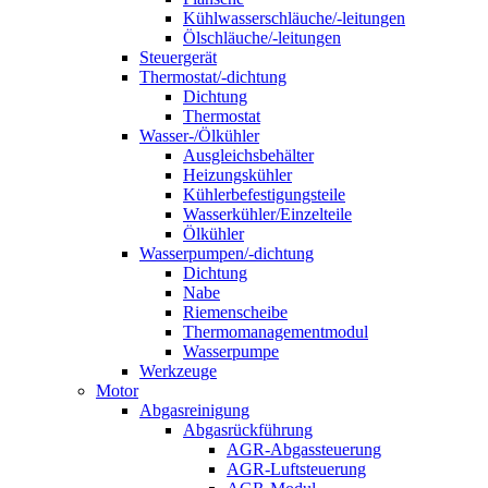
Kühlwasserschläuche/-leitungen
Ölschläuche/-leitungen
Steuergerät
Thermostat/-dichtung
Dichtung
Thermostat
Wasser-/Ölkühler
Ausgleichsbehälter
Heizungskühler
Kühlerbefestigungsteile
Wasserkühler/Einzelteile
Ölkühler
Wasserpumpen/-dichtung
Dichtung
Nabe
Riemenscheibe
Thermomanagementmodul
Wasserpumpe
Werkzeuge
Motor
Abgasreinigung
Abgasrückführung
AGR-Abgassteuerung
AGR-Luftsteuerung