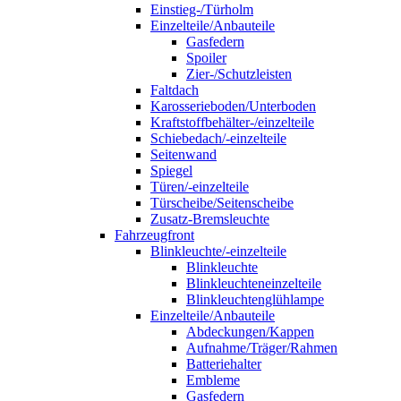
Einstieg-/Türholm
Einzelteile/Anbauteile
Gasfedern
Spoiler
Zier-/Schutzleisten
Faltdach
Karosserieboden/Unterboden
Kraftstoffbehälter-/einzelteile
Schiebedach/-einzelteile
Seitenwand
Spiegel
Türen/-einzelteile
Türscheibe/Seitenscheibe
Zusatz-Bremsleuchte
Fahrzeugfront
Blinkleuchte/-einzelteile
Blinkleuchte
Blinkleuchteneinzelteile
Blinkleuchtenglühlampe
Einzelteile/Anbauteile
Abdeckungen/Kappen
Aufnahme/Träger/Rahmen
Batteriehalter
Embleme
Gasfedern