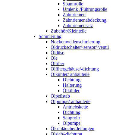
Spannrolle
Umlenk-/Führungsrolle
Zahnriemen
Zahnriemenabdeckung
Zahnriemensatz
Zubehör/Kleinteile
Schmierung
Nockenwellenschmierung
Öldruckschalter/-sensor/-ventil
Öldüse
Öle
Ölfilter
Ölfiltergehäuse/-dichtung
Ölkühler/-anbauteile
Dichtung
Halterung
Ölkühler
Ölpeilstab
Ölpumpe/-anbauteile
Antriebskette
Dichtung
Saugrohr
Ölpumpe
Ölschläuche/-leitungen
Ölsieb/-dichtung