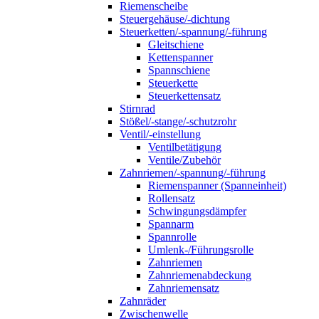
Riemenscheibe
Steuergehäuse/-dichtung
Steuerketten/-spannung/-führung
Gleitschiene
Kettenspanner
Spannschiene
Steuerkette
Steuerkettensatz
Stirnrad
Stößel/-stange/-schutzrohr
Ventil/-einstellung
Ventilbetätigung
Ventile/Zubehör
Zahnriemen/-spannung/-führung
Riemenspanner (Spanneinheit)
Rollensatz
Schwingungsdämpfer
Spannarm
Spannrolle
Umlenk-/Führungsrolle
Zahnriemen
Zahnriemenabdeckung
Zahnriemensatz
Zahnräder
Zwischenwelle