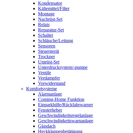
Kondensator
Kältemittel/Filter
Montage
Nachrüst-Set
Relais
Reparatur-Set
Schalter
Schläuche/Leitung
Sensoren
Steuergerät
Trockner
Umrüst-Set
Unterdrucksystem/-pumpe
Ventile
Verdampfer
Vorwiderstand
Komfortsysteme
Alarmanlage
Coming-Home Funktion
Einparkhilfe/Rückfahrwarner
Fensterheber
Geschwindigkeitsregelanlage
Geschwindigkeitswarnanlage
Glasdach
Heckklappenbetätigung