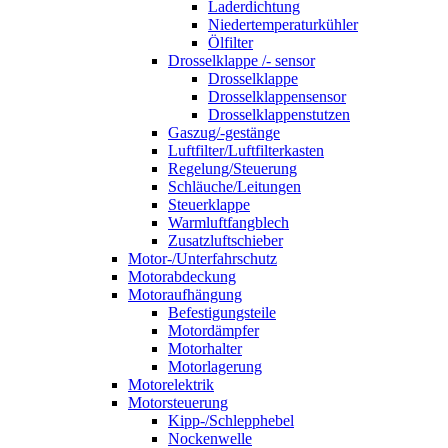
Laderdichtung
Niedertemperaturkühler
Ölfilter
Drosselklappe /- sensor
Drosselklappe
Drosselklappensensor
Drosselklappenstutzen
Gaszug/-gestänge
Luftfilter/Luftfilterkasten
Regelung/Steuerung
Schläuche/Leitungen
Steuerklappe
Warmluftfangblech
Zusatzluftschieber
Motor-/Unterfahrschutz
Motorabdeckung
Motoraufhängung
Befestigungsteile
Motordämpfer
Motorhalter
Motorlagerung
Motorelektrik
Motorsteuerung
Kipp-/Schlepphebel
Nockenwelle