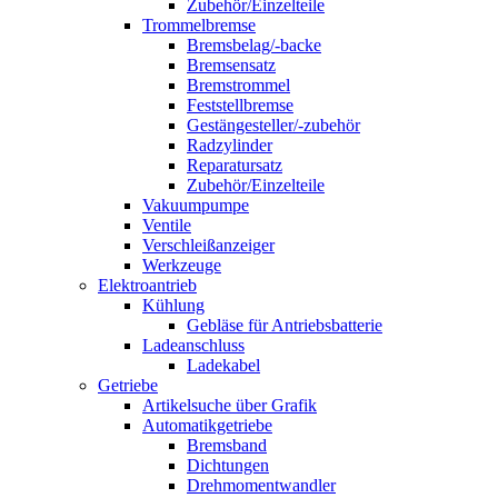
Zubehör/Einzelteile
Trommelbremse
Bremsbelag/-backe
Bremsensatz
Bremstrommel
Feststellbremse
Gestängesteller/-zubehör
Radzylinder
Reparatursatz
Zubehör/Einzelteile
Vakuumpumpe
Ventile
Verschleißanzeiger
Werkzeuge
Elektroantrieb
Kühlung
Gebläse für Antriebsbatterie
Ladeanschluss
Ladekabel
Getriebe
Artikelsuche über Grafik
Automatikgetriebe
Bremsband
Dichtungen
Drehmomentwandler