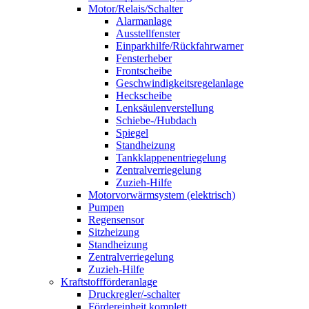
Motor/Relais/Schalter
Alarmanlage
Ausstellfenster
Einparkhilfe/Rückfahrwarner
Fensterheber
Frontscheibe
Geschwindigkeitsregelanlage
Heckscheibe
Lenksäulenverstellung
Schiebe-/Hubdach
Spiegel
Standheizung
Tankklappenentriegelung
Zentralverriegelung
Zuzieh-Hilfe
Motorvorwärmsystem (elektrisch)
Pumpen
Regensensor
Sitzheizung
Standheizung
Zentralverriegelung
Zuzieh-Hilfe
Kraftstoffförderanlage
Druckregler/-schalter
Fördereinheit komplett