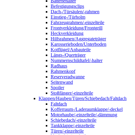
Batteriehalter
Befestigungsclips
Dach-/Türsäulen/-rahmen
Einstieg-/Türholm
Fahrzeugrahmen/-einzelteile
Frontverkleidung/Frontgrill
Heckverkleidung
Hilfsrahmen/Aggregateträger
Karosserieboden/Unterboden
Kotflügel/Anbauteile
Längs-/Querträger
Nummernschildtafel/-halter
Radhaus
Rahmenkopf
Reserveradwanne
Seitenwand
Spoiler
Stoßfänger/-einzelteile
Klappen/Hauben/Türen/Schiebedach/Faltdach
Faltdach
Kofferraum-/Laderaumklappe/-deckel
Motorhaube/-einzelteile/-dämmung
Schiebedach/-einzelteile
Tankklappe/-einzelteile
Türen/-einzelteile