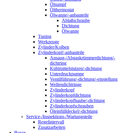
Ölsumpf
Ölthermostat
Ölwanne/-anbauteile
Ablaßschraube
Dichtung
Ölwanne
Tuning
Werkzeuge
Zylinder/Kolben
Zylinderkopf/-anbauteile
Ansaug-/Abgaskrümmerdichtung/-
dichtring
Kühlmittelstutzen/-dichtung
Unterdruckpumpe
Ventilführung/-dichtung/-einstellung
Wellendichtringe
Zylinderkopf
Zylinderkopfdichtung
Zylinderkopfhaube/-dichtung
Zylinderkopfschrauben
Öleinfülldeckel/-dichtung
Service-/Inspektions-/Wartungsteile
Regelintervall
Zusatzarbeiten
Busse