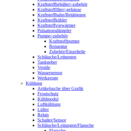
Kraftstoffbehälter/-zubehör
Kraftstofffilter/-gehäuse
Kraftstoffhahn/Betätigung
Kraftstoffkühler
Kraftstoffvorwärmer
Pulsationsdämpfer
Pumpe/-zubehör
Kraftstoffpumpe
Reparatur
Zubehör/Einzelteile
Schläuche/Leitungen
Tankgeber
Ventile
Wassersensor
Werkzeuge
Kühlung
Artikelsuche über Grafik
Frostschutz
Kühlmodul
Luftkühlung
Lüfter
Relais
Schalter/Sensor
Schläuche/Leitungen/Flansche
Flansche