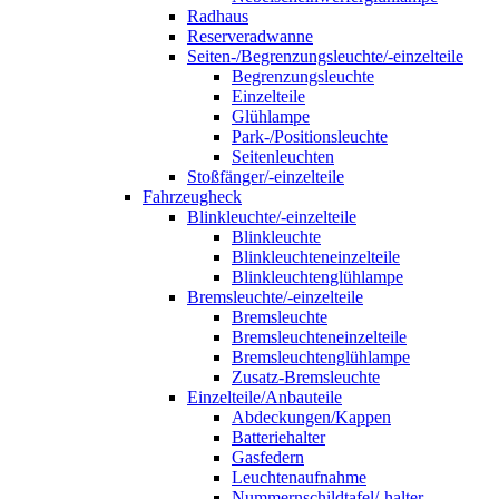
Radhaus
Reserveradwanne
Seiten-/Begrenzungsleuchte/-einzelteile
Begrenzungsleuchte
Einzelteile
Glühlampe
Park-/Positionsleuchte
Seitenleuchten
Stoßfänger/-einzelteile
Fahrzeugheck
Blinkleuchte/-einzelteile
Blinkleuchte
Blinkleuchteneinzelteile
Blinkleuchtenglühlampe
Bremsleuchte/-einzelteile
Bremsleuchte
Bremsleuchteneinzelteile
Bremsleuchtenglühlampe
Zusatz-Bremsleuchte
Einzelteile/Anbauteile
Abdeckungen/Kappen
Batteriehalter
Gasfedern
Leuchtenaufnahme
Nummernschildtafel/-halter