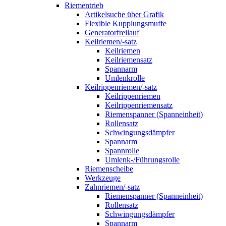
Riementrieb
Artikelsuche über Grafik
Flexible Kupplungsmuffe
Generatorfreilauf
Keilriemen/-satz
Keilriemen
Keilriemensatz
Spannarm
Umlenkrolle
Keilrippenriemen/-satz
Keilrippenriemen
Keilrippenriemensatz
Riemenspanner (Spanneinheit)
Rollensatz
Schwingungsdämpfer
Spannarm
Spannrolle
Umlenk-/Führungsrolle
Riemenscheibe
Werkzeuge
Zahnriemen/-satz
Riemenspanner (Spanneinheit)
Rollensatz
Schwingungsdämpfer
Spannarm