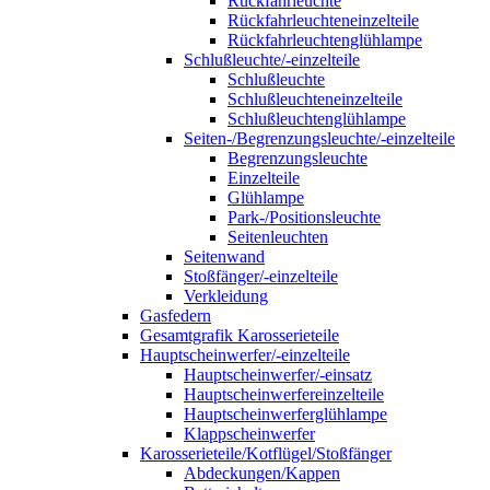
Rückfahrleuchte
Rückfahrleuchteneinzelteile
Rückfahrleuchtenglühlampe
Schlußleuchte/-einzelteile
Schlußleuchte
Schlußleuchteneinzelteile
Schlußleuchtenglühlampe
Seiten-/Begrenzungsleuchte/-einzelteile
Begrenzungsleuchte
Einzelteile
Glühlampe
Park-/Positionsleuchte
Seitenleuchten
Seitenwand
Stoßfänger/-einzelteile
Verkleidung
Gasfedern
Gesamtgrafik Karosserieteile
Hauptscheinwerfer/-einzelteile
Hauptscheinwerfer/-einsatz
Hauptscheinwerfereinzelteile
Hauptscheinwerferglühlampe
Klappscheinwerfer
Karosserieteile/Kotflügel/Stoßfänger
Abdeckungen/Kappen