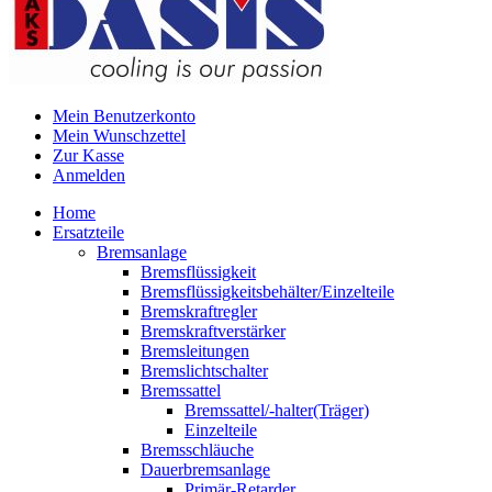
Mein Benutzerkonto
Mein Wunschzettel
Zur Kasse
Anmelden
Home
Ersatzteile
Bremsanlage
Bremsflüssigkeit
Bremsflüssigkeitsbehälter/Einzelteile
Bremskraftregler
Bremskraftverstärker
Bremsleitungen
Bremslichtschalter
Bremssattel
Bremssattel/-halter(Träger)
Einzelteile
Bremsschläuche
Dauerbremsanlage
Primär-Retarder