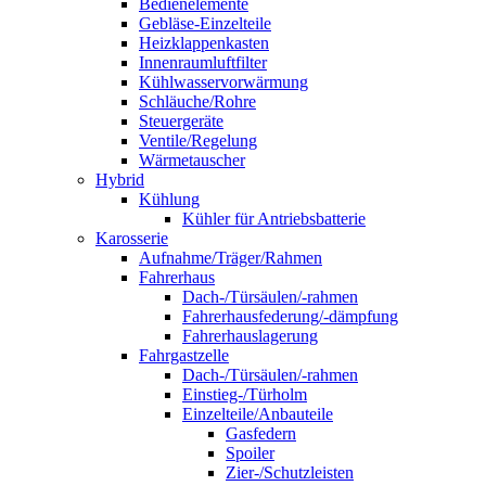
Bedienelemente
Gebläse-Einzelteile
Heizklappenkasten
Innenraumluftfilter
Kühlwasservorwärmung
Schläuche/Rohre
Steuergeräte
Ventile/Regelung
Wärmetauscher
Hybrid
Kühlung
Kühler für Antriebsbatterie
Karosserie
Aufnahme/Träger/Rahmen
Fahrerhaus
Dach-/Türsäulen/-rahmen
Fahrerhausfederung/-dämpfung
Fahrerhauslagerung
Fahrgastzelle
Dach-/Türsäulen/-rahmen
Einstieg-/Türholm
Einzelteile/Anbauteile
Gasfedern
Spoiler
Zier-/Schutzleisten