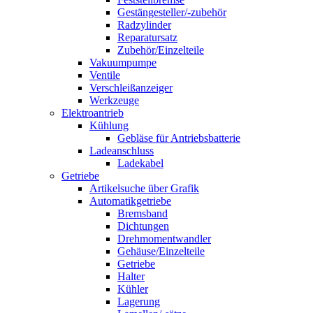
Gestängesteller/-zubehör
Radzylinder
Reparatursatz
Zubehör/Einzelteile
Vakuumpumpe
Ventile
Verschleißanzeiger
Werkzeuge
Elektroantrieb
Kühlung
Gebläse für Antriebsbatterie
Ladeanschluss
Ladekabel
Getriebe
Artikelsuche über Grafik
Automatikgetriebe
Bremsband
Dichtungen
Drehmomentwandler
Gehäuse/Einzelteile
Getriebe
Halter
Kühler
Lagerung