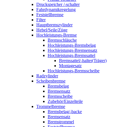
Druckspeicher /-schalter
Fahrdynamikregelung
Feststellbremse
Filter
Hauptbremszylinder
Hebel/Seile/Züge
Hochleistungs-Bremse
Bremsschläuche
Hochleistungs-Bremsbelag
Hochleistungs-Bremsensatz
Hochleistungs-Bremssattel
Bremssattel/-halter(Träger)
Montagesatz
Hochleistungs-Bremsscheibe
Radzylinder
Scheibenbremse
Bremsbelag
Bremsensatz
Bremsscheibe
Zubehör/Einzelteile
Trommelbremse
Bremsbelag/-backe
Bremsensatz
Bremstrommel
Feststellbremse