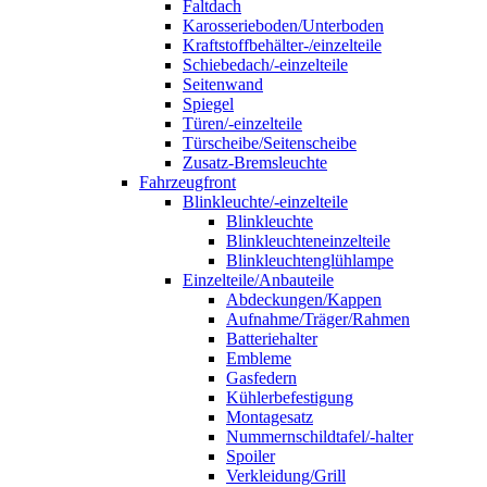
Faltdach
Karosserieboden/Unterboden
Kraftstoffbehälter-/einzelteile
Schiebedach/-einzelteile
Seitenwand
Spiegel
Türen/-einzelteile
Türscheibe/Seitenscheibe
Zusatz-Bremsleuchte
Fahrzeugfront
Blinkleuchte/-einzelteile
Blinkleuchte
Blinkleuchteneinzelteile
Blinkleuchtenglühlampe
Einzelteile/Anbauteile
Abdeckungen/Kappen
Aufnahme/Träger/Rahmen
Batteriehalter
Embleme
Gasfedern
Kühlerbefestigung
Montagesatz
Nummernschildtafel/-halter
Spoiler
Verkleidung/Grill