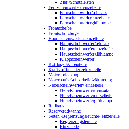
Zier-/Schutzleisten
Fernscheinwerfer/-einzelteile
Fernscheinwerfer/-einsatz
Fernscheinwerfereinzelteile
Fernscheinwerferglühlampe
Frontscheibe
Frontschutzbügel
Hauptscheinwerfer/-einzelteile
Hauptscheinwerfer/-einsatz
Hauptscheinwerfereinzelteile
Hauptscheinwerferglühlampe
Klappscheinwerfer
Kotflügel/Anbauteile
Kraftstoffbehälter-/einzelteile
Motorabdeckung
Motorhaube/-einzelteile/-dämmung
Nebelscheinwerfer/-einzelteile
Nebelscheinwerfer/-einsatz
Nebelscheinwerfereinzelteile
Nebelscheinwerferglühlampe
Radhaus
Reserveradwanne
Seiten-/Begrenzungsleuchte/-einzelteile
Begrenzungsleuchte
Einzelteile