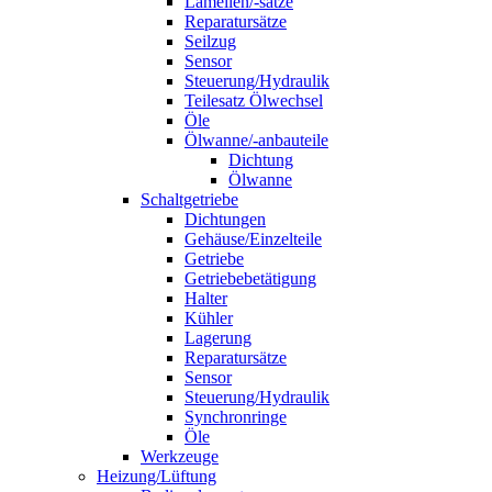
Lamellen/-sätze
Reparatursätze
Seilzug
Sensor
Steuerung/Hydraulik
Teilesatz Ölwechsel
Öle
Ölwanne/-anbauteile
Dichtung
Ölwanne
Schaltgetriebe
Dichtungen
Gehäuse/Einzelteile
Getriebe
Getriebebetätigung
Halter
Kühler
Lagerung
Reparatursätze
Sensor
Steuerung/Hydraulik
Synchronringe
Öle
Werkzeuge
Heizung/Lüftung